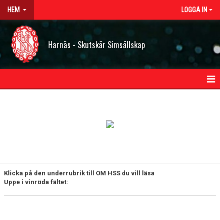
HEM
LOGGA IN
Harnäs - Skutskär Simsällskap
HEM
NYHETER
OM HSS
KLUBBINFORMATION
Klicka på den underrubrik till OM HSS du vill läsa
Uppe i vinröda fältet:
STADGAR
POLICY