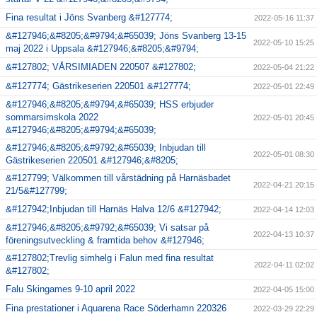
Fina resultat i Jöns Svanberg &#127774;
2022-05-16 11:37
&#127946;&#8205;&#9794;&#65039; Jöns Svanberg 13-15
2022-05-10 15:25
maj 2022 i Uppsala &#127946;&#8205;&#9794;
&#127802; VÅRSIMIADEN 220507 &#127802;
2022-05-04 21:22
&#127774; Gästrikeserien 220501 &#127774;
2022-05-01 22:49
&#127946;&#8205;&#9794;&#65039; HSS erbjuder
sommarsimskola 2022
2022-05-01 20:45
&#127946;&#8205;&#9794;&#65039;
&#127946;&#8205;&#9792;&#65039; Inbjudan till
2022-05-01 08:30
Gästrikeserien 220501 &#127946;&#8205;
&#127799; Välkommen till vårstädning på Harnäsbadet
2022-04-21 20:15
21/5&#127799;
&#127942;Inbjudan till Harnäs Halva 12/6 &#127942;
2022-04-14 12:03
&#127946;&#8205;&#9792;&#65039; Vi satsar på
2022-04-13 10:37
föreningsutveckling & framtida behov &#127946;
&#127802;Trevlig simhelg i Falun med fina resultat
2022-04-11 02:02
&#127802;
Falu Skingames 9-10 april 2022
2022-04-05 15:00
Fina prestationer i Aquarena Race Söderhamn 220326
2022-03-29 22:29