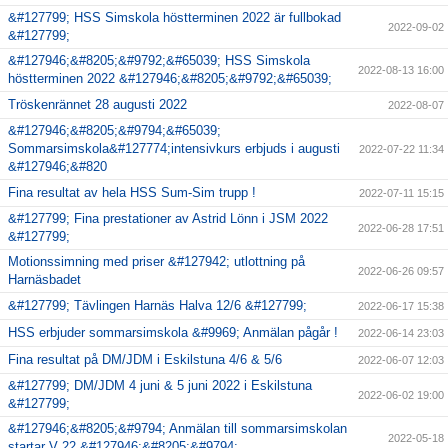
&#127799; HSS Simskola höstterminen 2022 är fullbokad
2022-09-02
&#127799;
&#127946;&#8205;&#9792;&#65039; HSS Simskola
2022-08-13 16:00
höstterminen 2022 &#127946;&#8205;&#9792;&#65039;
Tröskenrännet 28 augusti 2022
2022-08-07
&#127946;&#8205;&#9794;&#65039;
Sommarsimskola&#127774;intensivkurs erbjuds i augusti
2022-07-22 11:34
&#127946;&#820
Fina resultat av hela HSS Sum-Sim trupp !
2022-07-11 15:15
&#127799; Fina prestationer av Astrid Lönn i JSM 2022
2022-06-28 17:51
&#127799;
Motionssimning med priser &#127942; utlottning på
2022-06-26 09:57
Harnäsbadet
&#127799; Tävlingen Harnäs Halva 12/6 &#127799;
2022-06-17 15:38
HSS erbjuder sommarsimskola &#9969; Anmälan pågår !
2022-06-14 23:03
Fina resultat på DM/JDM i Eskilstuna 4/6 & 5/6
2022-06-07 12:03
&#127799; DM/JDM 4 juni & 5 juni 2022 i Eskilstuna
2022-06-02 19:00
&#127799;
&#127946;&#8205;&#9794; Anmälan till sommarsimskolan
2022-05-18
startar V 22 &#127946;&#8205;&#9794;