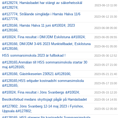
&#128274; Harnäsbadet har stängt av säkerhetsskäl
2023-06-13 11:00
&#128274;
&#127774; Strålande simglädje i Harnäs Halva 11/6
2023-06-12 15:30
&#127774;
&#128166; Harnäs Halva 11 juni &#10024; 2023
2023-06-08 05:00
&#128166;
&#10024; Fina resultat i DM/JDM Eskilstuna &#10024;
2023-06-05 09:55
&#128166; DM/JDM 3-4/6 2023 Munktellbadet, Eskilstuna
2023-06-01 05:00
&#128166;
HSS sommarsimskola 2023 är fullbokad !
2023-05-30 12:52
&#128165;Anmälan till HSS sommarsimskola startar 30
2023-05-27 21:00
maj &#128165;
&#128166; Gästrikeserien 230521 &#128166;
2023-05-21 21:40
&#128165;HSS erbjuder kostnadsfri sommarsimskola
2023-05-17 15:00
&#128165;
&#10024; Fina resultat i Jöns Svanbergs &#10024;
2023-05-15 12:20
Besöksförbud medans skyttsjagt pågår på Harnäsbadet
2023-05-14 14:55
&#127802; Jöns Svanberg 12-14 maj 2023 i Fyrishov,
2023-05-12 05:00
Uppsala &#127802;
&#128165; HSS planerar för kostnadsfri Sommarsimskola