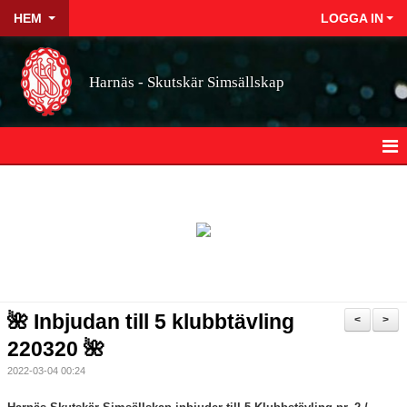
HEM
LOGGA IN
Harnäs - Skutskär Simsällskap
HEM
NYHETER
OM HSS
KONTAKT
🌺 Inbjudan till 5 klubbtävling
<
>
STYRELSEN
220320 🌺
2022-03-04 00:24
BILDGALLERI