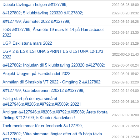
Dubbla tävlingar i helgen &#127799;
2022-03-23 18:00
&#127802; 5 klubbtävling 220320 &#127802;
2022-03-20 19:32
&#127799; Årsmötet 2022 &#127799;
2022-03-19 16:26
HSS &#127799; Årsmöte 19 mars kl.14 på Harnäsbadet
2022-03-14 13:30
2022
UGP Eskilstuna mars 2022
2022-03-14 13:29
UGP 2 & ESKILSTUNA SPRINT ESKILSTUNA 12-13/3
2022-03-10 11:43
2022
&#127802; Inbjudan till 5 klubbtävling 220320 &#127802;
2022-03-04 00:24
Projekt Utegym på Harnäsbadet 2022
2022-03-01 15:02
Anmälan till Simskola VT 2022 - Omgång 2 &#127802;
2022-02-16 12:20
&#127799; Gästrikeserien 220212 &#127799;
2022-02-14 04:00
Härlig start på det nya simåret
2022-02-06 16:10
&#127946;&#8205;&#9792;&#65039; 2022 !
Äntligen &#127946;&#8205;&#9792;&#65039; Årets första
2022-02-02 16:00
tävling &#127799; 5 Klubb i Sandviken !
Tack medlemmar för er feedback &#127799;
2022-01-27 20:20
&#127802; Våra simmare längtar efter att få börja tävla
2022-01-21 22:30
&#127802;