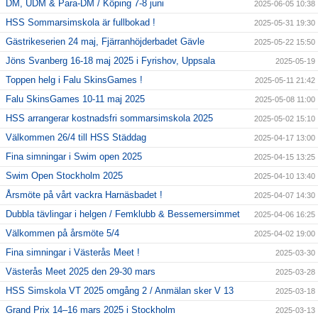
DM, UDM & Para-DM / Köping 7-8 juni
2025-06-05 10:38
HSS Sommarsimskola är fullbokad !
2025-05-31 19:30
Gästrikeserien 24 maj, Fjärranhöjderbadet Gävle
2025-05-22 15:50
Jöns Svanberg 16-18 maj 2025 i Fyrishov, Uppsala
2025-05-19
Toppen helg i Falu SkinsGames !
2025-05-11 21:42
Falu SkinsGames 10-11 maj 2025
2025-05-08 11:00
HSS arrangerar kostnadsfri sommarsimskola 2025
2025-05-02 15:10
Välkommen 26/4 till HSS Städdag
2025-04-17 13:00
Fina simningar i Swim open 2025
2025-04-15 13:25
Swim Open Stockholm 2025
2025-04-10 13:40
Årsmöte på vårt vackra Harnäsbadet !
2025-04-07 14:30
Dubbla tävlingar i helgen / Femklubb & Bessemersimmet
2025-04-06 16:25
Välkommen på årsmöte 5/4
2025-04-02 19:00
Fina simningar i Västerås Meet !
2025-03-30
Västerås Meet 2025 den 29-30 mars
2025-03-28
HSS Simskola VT 2025 omgång 2 / Anmälan sker V 13
2025-03-18
Grand Prix 14–16 mars 2025 i Stockholm
2025-03-13