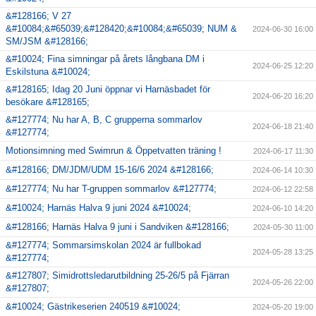
&#128166; V 27
&#10084;&#65039;&#128420;&#10084;&#65039; NUM &
2024-06-30 16:00
SM/JSM &#128166;
&#10024; Fina simningar på årets långbana DM i
2024-06-25 12:20
Eskilstuna &#10024;
&#128165; Idag 20 Juni öppnar vi Harnäsbadet för
2024-06-20 16:20
besökare &#128165;
&#127774; Nu har A, B, C grupperna sommarlov
2024-06-18 21:40
&#127774;
Motionsimning med Swimrun & Öppetvatten träning !
2024-06-17 11:30
&#128166; DM/JDM/UDM 15-16/6 2024 &#128166;
2024-06-14 10:30
&#127774; Nu har T-gruppen sommarlov &#127774;
2024-06-12 22:58
&#10024; Harnäs Halva 9 juni 2024 &#10024;
2024-06-10 14:20
&#128166; Harnäs Halva 9 juni i Sandviken &#128166;
2024-05-30 11:00
&#127774; Sommarsimskolan 2024 är fullbokad
2024-05-28 13:25
&#127774;
&#127807; Simidrottsledarutbildning 25-26/5 på Fjärran
2024-05-26 22:00
&#127807;
&#10024; Gästrikeserien 240519 &#10024;
2024-05-20 19:00