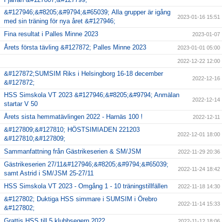
&#127946;&#8205;&#9794;&#65039; Alla grupper är igång
2023-01-16 15:51
med sin träning för nya året &#127946;
Fina resultat i Palles Minne 2023
2023-01-07
Årets första tävling &#127872; Palles Minne 2023
2023-01-01 05:00
2022-12-22 12:00
&#127872;SUMSIM Riks i Helsingborg 16-18 december
2022-12-16
&#127872;
HSS Simskola VT 2023 &#127946;&#8205;&#9794; Anmälan
2022-12-14
startar V 50
Årets sista hemmatävlingen 2022 - Harnäs 100 !
2022-12-11
&#127809;&#127810; HÖSTSIMIADEN 221203
2022-12-01 18:00
&#127810;&#127809;
Sammanfattning från Gästrikeserien & SM/JSM
2022-11-29 20:36
Gästrikeserien 27/11&#127946;&#8205;&#9794;&#65039;
2022-11-24 18:42
samt Astrid i SM/JSM 25-27/11
HSS Simskola VT 2023 - Omgång 1 - 10 träningstillfällen
2022-11-18 14:30
&#127802; Duktiga HSS simmare i SUMSIM i Örebro
2022-11-14 15:33
&#127802;
Grattis HSS till 5 klubbsegern 2022
2022-11-12 18:06