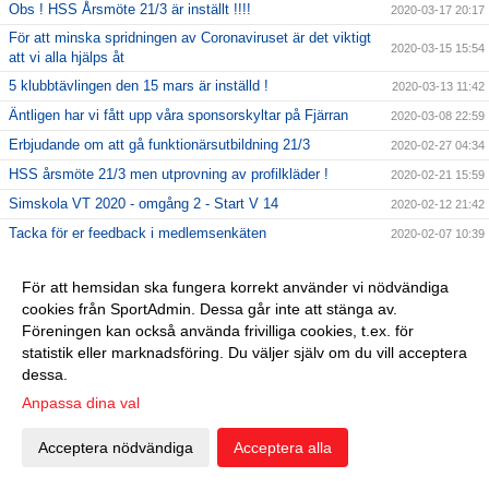
Obs ! HSS Årsmöte 21/3 är inställt !!!!
2020-03-17 20:17
För att minska spridningen av Coronaviruset är det viktigt
2020-03-15 15:54
att vi alla hjälps åt
5 klubbtävlingen den 15 mars är inställd !
2020-03-13 11:42
Äntligen har vi fått upp våra sponsorskyltar på Fjärran
2020-03-08 22:59
Erbjudande om att gå funktionärsutbildning 21/3
2020-02-27 04:34
HSS årsmöte 21/3 men utprovning av profilkläder !
2020-02-21 15:59
Simskola VT 2020 - omgång 2 - Start V 14
2020-02-12 21:42
Tacka för er feedback i medlemsenkäten
2020-02-07 10:39
Dubbla tävlingar 1:a helgen i februari 2020
2020-01-31
För att hemsidan ska fungera korrekt använder vi nödvändiga
UGP 2 i Borlänge 2020
2020-01-25 10:37
cookies från SportAdmin. Dessa går inte att stänga av.
HSS Årsmöte 21 mars 2020
2020-01-24 14:54
Föreningen kan också använda frivilliga cookies, t.ex. för
Erbjudande om Funktionärsutbildning 25/1
statistik eller marknadsföring. Du väljer själv om du vill acceptera
2020-01-12 17:03
dessa.
Palles minne 2020
2020-01-05 21:38
Anpassa dina val
2019-12-18 12:01
Simskola VT 2020 - Anmälan pågår !
2019-11-24 21:06
Acceptera nödvändiga
Acceptera alla
HSS seger i Femklubb 2019 &#127942;
2019-11-16 22:10