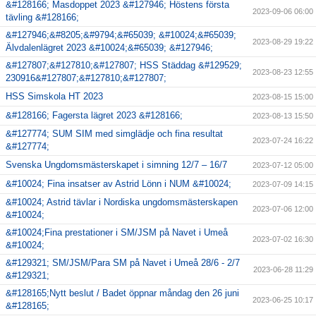
&#128166; Masdoppet 2023 &#127946; Höstens första
2023-09-06 06:00
tävling &#128166;
&#127946;&#8205;&#9794;&#65039; &#10024;&#65039;
2023-08-29 19:22
Älvdalenlägret 2023 &#10024;&#65039; &#127946;
&#127807;&#127810;&#127807; HSS Städdag &#129529;
2023-08-23 12:55
230916&#127807;&#127810;&#127807;
HSS Simskola HT 2023
2023-08-15 15:00
&#128166; Fagersta lägret 2023 &#128166;
2023-08-13 15:50
&#127774; SUM SIM med simglädje och fina resultat
2023-07-24 16:22
&#127774;
Svenska Ungdomsmästerskapet i simning 12/7 – 16/7
2023-07-12 05:00
&#10024; Fina insatser av Astrid Lönn i NUM &#10024;
2023-07-09 14:15
&#10024; Astrid tävlar i Nordiska ungdomsmästerskapen
2023-07-06 12:00
&#10024;
&#10024;Fina prestationer i SM/JSM på Navet i Umeå
2023-07-02 16:30
&#10024;
&#129321; SM/JSM/Para SM på Navet i Umeå 28/6 - 2/7
2023-06-28 11:29
&#129321;
&#128165;Nytt beslut / Badet öppnar måndag den 26 juni
2023-06-25 10:17
&#128165;