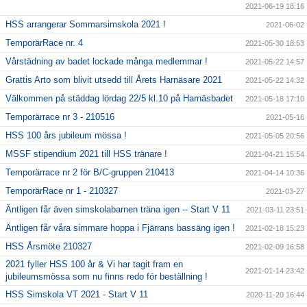
2021-06-19 18:16
HSS arrangerar Sommarsimskola 2021 !
2021-06-02
TemporärRace nr. 4
2021-05-30 18:53
Vårstädning av badet lockade många medlemmar !
2021-05-22 14:57
Grattis Arto som blivit utsedd till Årets Harnäsare 2021
2021-05-22 14:32
Välkommen på städdag lördag 22/5 kl.10 på Harnäsbadet
2021-05-18 17:10
Temporärrace nr 3 - 210516
2021-05-16
HSS 100 års jubileum mössa !
2021-05-05 20:56
MSSF stipendium 2021 till HSS tränare !
2021-04-21 15:54
Temporärrace nr 2 för B/C-gruppen 210413
2021-04-14 10:36
TemporärRace nr 1 - 210327
2021-03-27
Äntligen får även simskolabarnen träna igen -- Start V 11
2021-03-11 23:51
Äntligen får våra simmare hoppa i Fjärrans bassäng igen !
2021-02-18 15:23
HSS Årsmöte 210327
2021-02-09 16:58
2021 fyller HSS 100 år & Vi har tagit fram en
2021-01-14 23:42
jubileumsmössa som nu finns redo för beställning !
HSS Simskola VT 2021 - Start V 11
2020-11-20 16:44