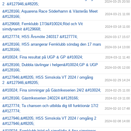
2024-03-25 20:50
2 &#127946;&#8205;
&#128166; Aquarena Race Söderhamn & Västerås Meet
2024-03-21 11:00
&#128166;
&#129668; Femklubb 17/3&#10024;Röd och Vit
2024-03-18 11:00
simdynamit &#129668;
&#127774; HSS Årsmöte 240317 &#127774;
2024-03-17 15:07
&#128166; HSS arrangerar Femklubb söndag den 17 mars
2024-03-14 13:00
&#128166;
&#10024; Fina resultat på UGP & GP &#10024;
2024-03-11 11:40
&#128166; Dubbla tävlingar i helgen&#10024;GP & UGP
2024-03-05 12:00
&#128166;
&#127946;&#8205; HSS Simskola VT 2024 / omgång
2024-02-29 14:24
2 &#127946;&#8205;
&#10024; Fina simningar på Gästrikeserien 24/2 &#10024;
2024-02-25 11:00
&#128166; Gästrikeserien 240224 &#128166;
2024-02-19 11:00
&#127774; Ta chansen och utbilda dig till funktionär 17/2
2024-02-10 17:48
&#127774;
&#127946;&#8205; HSS Simskola VT 2024 / omgång 2
2024-02-08 14:00
&#127946;&#8205;
&#10024; Femklubb bjöd på simglädje & fina simningar