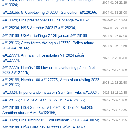
2024-02-03 21:19
&#10024;
&#128166; 5-Klubbtävling 240203 i Sandviken &#128166;
2024-01-31 23:00
&#10024; Fina prestationer i UGP Borlänge &#10024;
2024-01-28 16:44
&#128204; HSS Årsmöte 240317 &#128204;
2024-01-24 12:00
&#128166; UGP i Borlänge 27-28 januari &#128166;
2024-01-23 07:00
&#128166; Årets första tävling &#127775; Palles minne
2024-01-05 14:55
2024 &#128166;
&#127774; Anmälan till Simskolan VT 2024 pågår
2023-12-20 05:00
&#127774;
&#127775; Harnäs 100 blev en fin avslutning på simåret
2023-12-17 18:00
2023 &#127775;
&#128166; Harnäs 100 &#127775; Årets sista tävling 2023
2023-12-13 21:50
&#128166;
&#10024; Imponerande insatser i Sum Sim Riks &#10024;
2023-12-11 12:38
&#128166; SUM SIM RIKS 8/12-10/12 &#128166;
2023-12-07 18:00
&#128166; HSS Simskola VT 2024 &#127946;&#8205;
2023-12-05 17:45
Anmälan startar V 50 &#128166;
&#10024; Fina simningar i Höstsimiaden 231202 &#10024;
2023-12-02 18:35
&#128166; HÖSTSIMIADEN 2023 I SÖDERHAMN