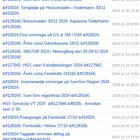
&#10024; Simglädje på Höstsimiaden i Söderhamn 30/11
2024-11-30 14:30
&#10024;
&#128166;Höstsimiaden 30/11 2024, Aquarena Söderhamn
2024-11-28 18:55
&#128166;
&#10024;Fina simningar på GS & SM /JSM &#10024;
2024-11-25 21:40
&#128166; Årets sista Gästrikeserie 24/11 &#128166;
2024-11-22 13:00
&#128166; SM/JSM 2024 i Helsingborg den 20-24/11-2024
2024-11-19 14:45
&#128166;
&#127942; HSS vann 5 klubbtävlingen 2024 &#127942;
2024-11-16 22:28
&#128166; Årets sista Femklubb 241116 &#128166;
2024-11-14 14:50
&#10024; Imponerande simningar på SumSim Region 2024
2024-11-11 08:20
&#10024;
&#128166; Sum-Sim regionfinal 2024 &#128166;
2024-11-07 15:00
HSS Simskola VT 2025 &#127946;&#8205; Anmälan
2024-11-03 13:30
sker V 50
&#10024;Poängseger på Femklubb 27/10 &#10024;
2024-10-27 18:35
&#128166; Femklubb i Hofors 27/10 &#128166;
2024-10-25 12:15
&#10024;Taggade simmare deltog på
2024-10-22 13:18
DM/JDM/ParaDM&#10024;