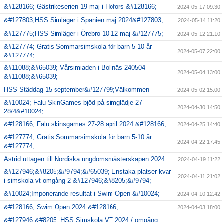
&#128166; Gästrikeserien 19 maj i Hofors &#128166;
2024-05-17 09:30
&#127803;HSS Simläger i Spanien maj 2024&#127803;
2024-05-14 11:20
&#127775;HSS Simläger i Örebro 10-12 maj &#127775;
2024-05-12 21:10
&#127774; Gratis Sommarsimskola för barn 5-10 år
2024-05-07 22:00
&#127774;
&#11088;&#65039; Vårsimiaden i Bollnäs 240504
2024-05-04 13:00
&#11088;&#65039;
HSS Städdag 15 september&#127799;Välkommen
2024-05-02 15:00
&#10024; Falu SkinGames bjöd på simglädje 27-
2024-04-30 14:50
28/4&#10024;
&#128166; Falu skinsgames 27-28 april 2024 &#128166;
2024-04-25 14:40
&#127774; Gratis Sommarsimskola för barn 5-10 år
2024-04-22 17:45
&#127774;
Astrid uttagen till Nordiska ungdomsmästerskapen 2024
2024-04-19 11:22
&#127946;&#8205;&#9794;&#65039; Enstaka platser kvar
2024-04-11 21:02
i simskola vt omgång 2 &#127946;&#8205;&#9794;
&#10024;Imponerande resultat i Swim Open &#10024;
2024-04-10 12:42
&#128166; Swim Open 2024 &#128166;
2024-04-03 18:00
&#127946;&#8205; HSS Simskola VT 2024 / omgång