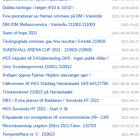
Dubbla tävlingar i helgen 9/10 & 10/10 !
2021-10-06 04:00
Fina prestationer av Harnäs simmare på DM i Västerås
2021-10-04 10:48
DM/JDM Mellansvenska - Västerås 211002-211003
2021-10-02
Swim of hope 2021
2021-09-29 09:00
Tävlingsglada simmare gav fina resultat i 5-klubb 210926
2021-09-27
SUNDSVALL ARENA CUP 2021 - 210925-210926
2021-09-23
HSS inbjuder till 5-Klubbstävling 26/9 - Ingen publik tillåts !
2021-09-20
Jöns Svanbergsimmet 210911-210912
2021-09-08 13:01
Äntligen öppnar Fjärran Höjders bassänger igen !
2021-08-31
Välkommen till HSS Städdag Harnäsbadet 18/9 &#127799;
2021-08-26 19:50
Tröskenrännet 210822 på Harnäsbadet.
2021-08-21 16:59
OBS ! Extra platser till Baddaren / Simskola HT 2021
2021-08-17
HSS Simskola HT 2021 - Start V 36
2021-08-04
Erbjudande om extraplatser till sommarsimskola 2/8—13/8
2021-08-01
Riksmästerskap ungdom (50m) 2021 Falun 210703
2021-07-03 21:30
TemporärRace nr. 5 - 210623
2021-06-23