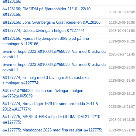
&#128166;
&#128166; DM/JDM på fjärranhöjder 21/10 - 22/10
2023-10-13 15:08
&#128166;
&#128166; Jöns Svanbergs & Gästrikeserien &#128166;
2023-10-09 10:58
&#127774; Dubbla tävlingar i helgen &#127774;
2023-10-04 11:50
&#128166; Fjärran Höjderspelen 30/9 bjöd på fina
2023-09-30 18:20
simningar &#128166;
Swim of hope 2023 &#10084;&#65039; Var med & bidra du
2023-09-27 11:45
också !!!
Swim of hope 2023 &#10084;&#65039; Var med & bidra du
2023-09-25 23:00
också !!!
&#127774; En helg med 3 tävlingar & fantastiska
2023-09-24 19:40
simningar &#127774;
&#9752;&#65039; Triss i simtävlingar i helgen
2023-09-20 12:15
&#9752;&#65039;
&#127774; Simiadläger 16/9 för simmare födda 2011 &
2023-09-16 21:07
2012 &#127774;
&#127775; MSSF & HSS inbjuder till DM/JDM 21-22/10
2023-09-14 11:35
&#127775;
&#127775; Masdoppet 2023 med fina resultat &#127775;
2023-09-10 21:30