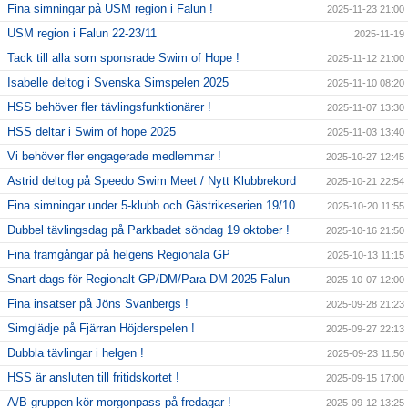
Fina simningar på USM region i Falun !
2025-11-23 21:00
USM region i Falun 22-23/11
2025-11-19
Tack till alla som sponsrade Swim of Hope !
2025-11-12 21:00
Isabelle deltog i Svenska Simspelen 2025
2025-11-10 08:20
HSS behöver fler tävlingsfunktionärer !
2025-11-07 13:30
HSS deltar i Swim of hope 2025
2025-11-03 13:40
Vi behöver fler engagerade medlemmar !
2025-10-27 12:45
Astrid deltog på Speedo Swim Meet / Nytt Klubbrekord
2025-10-21 22:54
Fina simningar under 5-klubb och Gästrikeserien 19/10
2025-10-20 11:55
Dubbel tävlingsdag på Parkbadet söndag 19 oktober !
2025-10-16 21:50
Fina framgångar på helgens Regionala GP
2025-10-13 11:15
Snart dags för Regionalt GP/DM/Para-DM 2025 Falun
2025-10-07 12:00
Fina insatser på Jöns Svanbergs !
2025-09-28 21:23
Simglädje på Fjärran Höjderspelen !
2025-09-27 22:13
Dubbla tävlingar i helgen !
2025-09-23 11:50
HSS är ansluten till fritidskortet !
2025-09-15 17:00
A/B gruppen kör morgonpass på fredagar !
2025-09-12 13:25