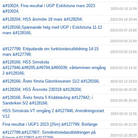
&#10024; Fina resultat i UGP Eskilstuna mars 2023
2023-03-15 11:59
&#10024;
&#128204; HSS årsmöte 18 mars &#128204;
2023-03-14 10:44
&#128166;Spännande helg med UGP i Eskilstuna 11-12
2023-03-07 23:00
mars &#128166;
2023-03-04 21:00
&#127799; Erbjudande om funktionärsutbildning 14-15
2023-03-02 13:50
mars &#127799;
&#128166; HSS Simskola
&#127946;&#8205;&#9794;&#65039; vårterminen omgång
2023-02-23 14:32
2 &#128166;
&#128166; Årets första Gästrikeserien 11/2 &#128166;
2023-02-12 15:53
&#128204; HSS Årsmöte 230318 &#128204;
2023-02-09 20:35
&#128166; Årets första 5 Klubbtävling &#127942; i
2023-02-05 20:40
Sandviken 5/2 &#128166;
HSS Simskola VT omgång 2 &#127946; Anmälningsstart
2023-02-01 11:55
V12
Fina resultat i UGP1 2023 (25m) &#127799; Borlänge
2023-01-29 21:30
&#127799;&#127807; Simidrottsledarutbildningen på
2023-01-22 20:15
Fjärran &#127807;&#127799;