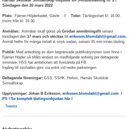
Harnäs Skutskär Simsällskap inbjuder till 5-Klubbstävling nr. 2 /
FJÄRRANHÖJDERBADET
Söndagen den 20 mars 2022
Plats:
Fjärran Höjderbadet, Gävle //
Tider:
Tävlingsstart kl: 16.00,
HARNÄSBADET
Insim från kl: 15.00
Anmälan:
Anmälan
skall göras på
Grodan anmälningsfil
senast
torsdagen den
17 mars och skickas
till
eriksson.blomdahl@gmail.com
.
Anmäl hellre för många initialt & stryk sedan, senast 45 min innan tävling.
Publik:
Med anledning av dom begränsade publikutrymmen som finns i
Fjärran Höjder så tillåts endast en medföljande anhörig per deltagande
simmare. HSS har ambitionen att livesända på FB.
Ingång till simhallen görs via entré vid nedre parkeringen.
Deltagande föreningar:
GSS, SSHK, Hofors, Harnäs Skutskär
Simsällskap.
Upplysningar: Johan B Eriksson,
eriksson.blomdahl@gmail.com
/
PS ! Se komplett tävlingsinbjudan här !
Tweeta