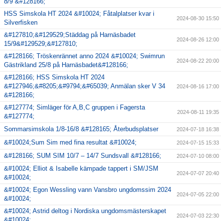
8/9 &#128166;
HSS Simskola HT 2024 &#10024; Fåtalplatser kvar i
2024-08-30 15:50
Silverfisken
&#127810;&#129529;Städdag på Harnäsbadet
2024-08-26 12:00
15/9&#129529;&#127810;
&#128166; Tröskenrännet anno 2024 &#10024; Swimrun
2024-08-22 20:00
Gästrikland 25/8 på Harnäsbadet&#128166;
&#128166; HSS Simskola HT 2024
&#127946;&#8205;&#9794;&#65039; Anmälan sker V 34
2024-08-16 17:00
&#128166;
&#127774; Simläger för A,B,C gruppen i Fagersta
2024-08-11 19:35
&#127774;
Sommarsimskola 1/8-16/8 &#128165; Återbudsplatser
2024-07-18 16:38
&#10024;Sum Sim med fina resultat &#10024;
2024-07-15 15:33
&#128166; SUM SIM 10/7 – 14/7 Sundsvall &#128166;
2024-07-10 08:00
&#10024; Elliot & Isabelle kämpade tappert i SM/JSM
2024-07-07 20:40
&#10024;
&#10024; Egon Wessling vann Vansbro ungdomssim 2024
2024-07-05 22:00
&#10024;
&#10024; Astrid deltog i Nordiska ungdomsmästerskapet
2024-07-03 22:30
&#10024;