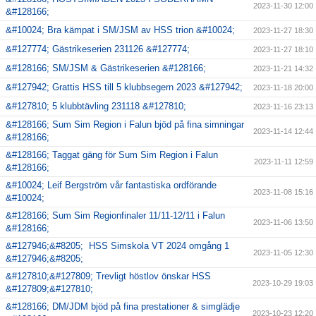
2023-11-30 12:00
&#128166;
&#10024; Bra kämpat i SM/JSM av HSS trion &#10024;
2023-11-27 18:30
&#127774; Gästrikeserien 231126 &#127774;
2023-11-27 18:10
&#128166; SM/JSM & Gästrikeserien &#128166;
2023-11-21 14:32
&#127942; Grattis HSS till 5 klubbsegern 2023 &#127942;
2023-11-18 20:00
&#127810; 5 klubbtävling 231118 &#127810;
2023-11-16 23:13
&#128166; Sum Sim Region i Falun bjöd på fina simningar
2023-11-14 12:44
&#128166;
&#128166; Taggat gäng för Sum Sim Region i Falun
2023-11-11 12:59
&#128166;
&#10024; Leif Bergström vår fantastiska ordförande
2023-11-08 15:16
&#10024;
&#128166; Sum Sim Regionfinaler 11/11-12/11 i Falun
2023-11-06 13:50
&#128166;
&#127946;&#8205; HSS Simskola VT 2024 omgång 1
2023-11-05 12:30
&#127946;&#8205;
&#127810;&#127809; Trevligt höstlov önskar HSS
2023-10-29 19:03
&#127809;&#127810;
&#128166; DM/JDM bjöd på fina prestationer & simglädje
2023-10-23 12:20