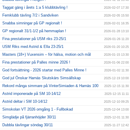
Taggat gäng i årets 1:a 5 klubbtävling !
2026-02-07 17:30
Femklubb tävling 7/2 i Sandviken
2026-02-05 15:50
Snabba simningar på GP regionalt !
2026-02-01 16:35
GP regionalt 31/1-1/2 på hemmaplan !
2026-01-28 13:10
Fina prestationer på USM riks 23-25/1
2026-01-26 11:20
USM Riks med Astrid & Ella 23-25/1
2026-01-20 10:25
Masters (18+) Vuxensim – för hälsa, motion och mål
2026-01-15 13:30
Fina prestationer på Palles minne 2026 !
2026-01-06 22:00
God fortsättning - 2026 startar med Palles Minne !
2026-01-02 11:30
God jul Önskar Harnäs Skutskärs Simsällskap
2025-12-19 10:00
Rekord många simmare på VinterSimiaden & Harnäs 100
2025-12-15 11:30
Astrid imponerade på SM 10-14/12
2025-12-15 11:11
Astrid deltar i SM 10-14/12
2025-12-10 09:25
Simskolan VT 2026 omgång 1 - Fullbokad
2025-12-04 13:00
Simglädje på fjärranhöjder 30/11
2025-12-01 11:30
Dubbla tävlingar söndag 30/11
2025-11-27 12:42