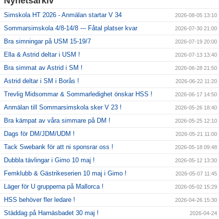
Nyhetsarkiv
Simskola HT 2026 - Anmälan startar V 34
2026-08-05 13:10
Sommarsimskola 4/8-14/8 --- Fåtal platser kvar
2026-07-30 21:00
Bra simningar på USM 15-19/7
2026-07-19 20:00
Ella & Astrid deltar i USM !
2026-07-13 13:40
Bra simmat av Astrid i SM !
2026-06-28 21:50
Astrid deltar i SM i Borås !
2026-06-22 11:20
Trevlig Midsommar & Sommarledighet önskar HSS !
2026-06-17 14:50
Anmälan till Sommarsimskola sker V 23 !
2026-05-26 18:40
Bra kämpat av våra simmare på DM !
2026-05-25 12:10
Dags för DM/JDM/UDM !
2026-05-21 11:00
Tack Swebank för att ni sponsrar oss !
2026-05-18 09:48
Dubbla tävlingar i Gimo 10 maj !
2026-05-12 13:30
Femklubb & Gästrikeserien 10 maj i Gimo !
2026-05-07 11:45
Läger för U grupperna på Mallorca !
2026-05-02 15:29
HSS behöver fler ledare !
2026-04-26 15:30
Städdag på Harnäsbadet 30 maj !
2026-04-24