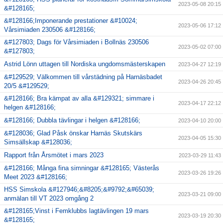
2023-05-08 20:15
&#128165;
&#128166;Imponerande prestationer &#10024;
2023-05-06 17:12
Vårsimiaden 230506 &#128166;
&#127803; Dags för Vårsimiaden i Bollnäs 230506
2023-05-02 07:00
&#127803;
Astrid Lönn uttagen till Nordiska ungdomsmästerskapen
2023-04-27 12:19
&#129529; Välkommen till vårstädning på Harnäsbadet
2023-04-26 20:45
20/5 &#129529;
&#128166; Bra kämpat av alla &#129321; simmare i
2023-04-17 22:12
helgen &#128166;
&#128166; Dubbla tävlingar i helgen &#128166;
2023-04-10 20:00
&#128036; Glad Påsk önskar Harnäs Skutskärs
2023-04-05 15:30
Simsällskap &#128036;
Rapport från Årsmötet i mars 2023
2023-03-29 11:43
&#128166; Många fina simningar &#128165; Västerås
2023-03-26 19:26
Meet 2023 &#128166;
HSS Simskola &#127946;&#8205;&#9792;&#65039;
2023-03-21 09:00
anmälan till VT 2023 omgång 2
&#128165;Vinst i Femklubbs lagtävlingen 19 mars
2023-03-19 20:30
&#128165;