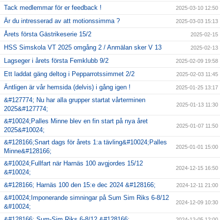
Tack medlemmar för er feedback !
2025-03-10 12:50
Är du intresserad av att motionssimma ?
2025-03-03 15:13
Årets första Gästrikeserie 15/2
2025-02-15
HSS Simskola VT 2025 omgång 2 / Anmälan sker V 13
2025-02-13
Lagseger i årets första Femklubb 9/2
2025-02-09 19:58
Ett laddat gäng deltog i Pepparrotssimmet 2/2
2025-02-03 11:45
Äntligen är vår hemsida (delvis) i gång igen !
2025-01-25 13:17
&#127774; Nu har alla grupper startat vårterminen
2025-01-13 11:30
2025&#127774;
&#10024;Palles Minne blev en fin start på nya året
2025-01-07 11:50
2025&#10024;
&#128166;Snart dags för årets 1:a tävling&#10024;Palles
2025-01-01 15:00
Minne&#128166;
&#10024;Fullfart när Harnäs 100 avgjordes 15/12
2024-12-15 16:50
&#10024;
&#128166; Harnäs 100 den 15:e dec 2024 &#128166;
2024-12-11 21:00
&#10024;Imponerande simningar på Sum Sim Riks 6-8/12
2024-12-09 10:30
&#10024;
&#128166; Sum-Sim Riks 6-8/12 &#128166;
2024-12-05 12:00