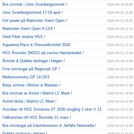
Bra simmat i Jöns Svanbergsimmet !
2026-04-19 20:00
Jöns Svanbergsimmet 17-19 april !
2026-04-16 12:45
Girl power på Malmsten Swim Open !
2026-04-12 15:45
Malmsten Swim Open 9-12/4 !
2026-04-08 12:15
Glad Påsk önskar HSS !
2026-04-01 12:00
Aquarena Race & Öresundsmötet 2026
2026-03-22 19:10
HSS Årsmöte 260321 på vackra Harnäsbadet !
2026-03-21 14:20
Årmöte & Dubbla tävlingar i helgen !
2026-03-19 12:00
Fina simningar på Regionalt GP !
2026-03-15 20:00
Mellansvenska GP 14-15/3
2026-03-10 19:20
Börja simma i Motion & Masters !
2026-03-05 17:30
Bra simmat av Astrid i Malmö LC Meet !
2026-03-01 18:50
Astrid tävlar i Malmö LC Meet !
2026-02-26 12:40
Anmälan till HSS Simskola VT 2026 omgång 2 sker V 13
2026-02-23 17:20
Välkommen till HSS Årsmöte 21 mars !
2026-02-19 15:15
Bra simningar på Gästrikeserien & Järfälla Nationella !
2026-02-15 14:35
Dubbla tävlingar i helgen !
2026-02-11 13:40