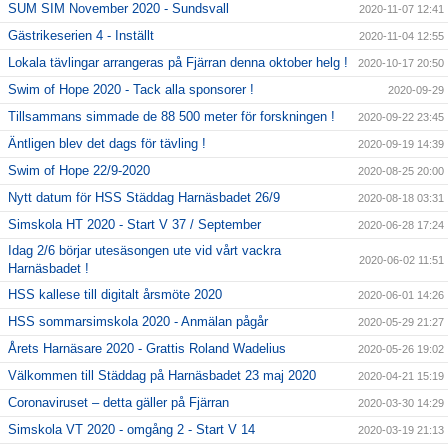
SUM SIM November 2020 - Sundsvall
2020-11-07 12:41
Gästrikeserien 4 - Inställt
2020-11-04 12:55
Lokala tävlingar arrangeras på Fjärran denna oktober helg !
2020-10-17 20:50
Swim of Hope 2020 - Tack alla sponsorer !
2020-09-29
Tillsammans simmade de 88 500 meter för forskningen !
2020-09-22 23:45
Äntligen blev det dags för tävling !
2020-09-19 14:39
Swim of Hope 22/9-2020
2020-08-25 20:00
Nytt datum för HSS Städdag Harnäsbadet 26/9
2020-08-18 03:31
Simskola HT 2020 - Start V 37 / September
2020-06-28 17:24
Idag 2/6 börjar utesäsongen ute vid vårt vackra
2020-06-02 11:51
Harnäsbadet !
HSS kallese till digitalt årsmöte 2020
2020-06-01 14:26
HSS sommarsimskola 2020 - Anmälan pågår
2020-05-29 21:27
Årets Harnäsare 2020 - Grattis Roland Wadelius
2020-05-26 19:02
Välkommen till Städdag på Harnäsbadet 23 maj 2020
2020-04-21 15:19
Coronaviruset – detta gäller på Fjärran
2020-03-30 14:29
Simskola VT 2020 - omgång 2 - Start V 14
2020-03-19 21:13