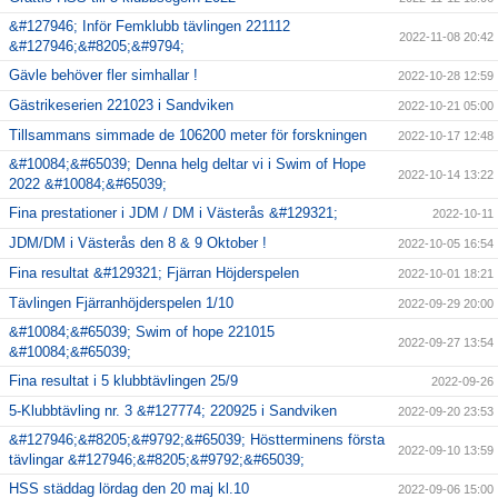
&#127946; Inför Femklubb tävlingen 221112
2022-11-08 20:42
&#127946;&#8205;&#9794;
Gävle behöver fler simhallar !
2022-10-28 12:59
Gästrikeserien 221023 i Sandviken
2022-10-21 05:00
Tillsammans simmade de 106200 meter för forskningen
2022-10-17 12:48
&#10084;&#65039; Denna helg deltar vi i Swim of Hope
2022-10-14 13:22
2022 &#10084;&#65039;
Fina prestationer i JDM / DM i Västerås &#129321;
2022-10-11
JDM/DM i Västerås den 8 & 9 Oktober !
2022-10-05 16:54
Fina resultat &#129321; Fjärran Höjderspelen
2022-10-01 18:21
Tävlingen Fjärranhöjderspelen 1/10
2022-09-29 20:00
&#10084;&#65039; Swim of hope 221015
2022-09-27 13:54
&#10084;&#65039;
Fina resultat i 5 klubbtävlingen 25/9
2022-09-26
5-Klubbtävling nr. 3 &#127774; 220925 i Sandviken
2022-09-20 23:53
&#127946;&#8205;&#9792;&#65039; Höstterminens första
2022-09-10 13:59
tävlingar &#127946;&#8205;&#9792;&#65039;
HSS städdag lördag den 20 maj kl.10
2022-09-06 15:00