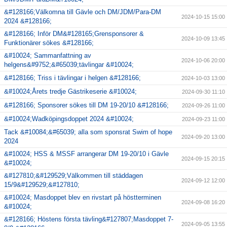
&#128166;Välkomna till Gävle och DM/JDM/Para-DM
2024-10-15 15:00
2024 &#128166;
&#128166; Inför DM&#128165;Grensponsorer &
2024-10-09 13:45
Funktionärer sökes &#128166;
&#10024; Sammanfattning av
2024-10-06 20:00
helgens&#9752;&#65039;tävlingar &#10024;
&#128166; Triss i tävlingar i helgen &#128166;
2024-10-03 13:00
&#10024;Årets tredje Gästrikeserie &#10024;
2024-09-30 11:10
&#128166; Sponsorer sökes till DM 19-20/10 &#128166;
2024-09-26 11:00
&#10024;Wadköpingsdoppet 2024 &#10024;
2024-09-23 11:00
Tack &#10084;&#65039; alla som sponsrat Swim of hope
2024-09-20 13:00
2024
&#10024; HSS & MSSF arrangerar DM 19-20/10 i Gävle
2024-09-15 20:15
&#10024;
&#127810;&#129529;Välkommen till städdagen
2024-09-12 12:00
15/9&#129529;&#127810;
&#10024; Masdoppet blev en rivstart på höstterminen
2024-09-08 16:20
&#10024;
&#128166; Höstens första tävling&#127807;Masdoppet 7-
2024-09-05 13:55