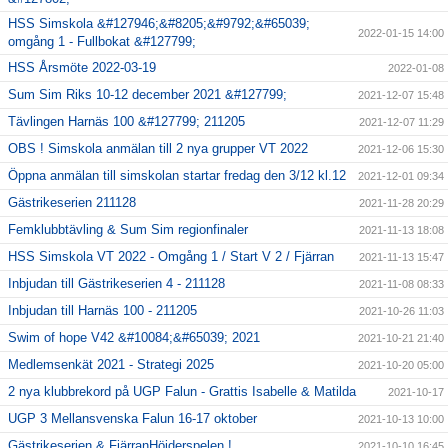
HSS Simskola &#127946;&#8205;&#9792;&#65039;
2022-01-15 14:00
omgång 1 - Fullbokat &#127799;
HSS Årsmöte 2022-03-19
2022-01-08
Sum Sim Riks 10-12 december 2021 &#127799;
2021-12-07 15:48
Tävlingen Harnäs 100 &#127799; 211205
2021-12-07 11:29
OBS ! Simskola anmälan till 2 nya grupper VT 2022
2021-12-06 15:30
Öppna anmälan till simskolan startar fredag den 3/12 kl.12
2021-12-01 09:34
Gästrikeserien 211128
2021-11-28 20:29
Femklubbtävling & Sum Sim regionfinaler
2021-11-13 18:08
HSS Simskola VT 2022 - Omgång 1 / Start V 2 / Fjärran
2021-11-13 15:47
Inbjudan till Gästrikeserien 4 - 211128
2021-11-08 08:33
Inbjudan till Harnäs 100 - 211205
2021-10-26 11:03
Swim of hope V42 &#10084;&#65039; 2021
2021-10-21 21:40
Medlemsenkät 2021 - Strategi 2025
2021-10-20 05:00
2 nya klubbrekord på UGP Falun - Grattis Isabelle & Matilda
2021-10-17
UGP 3 Mellansvenska Falun 16-17 oktober
2021-10-13 10:00
Gästrikeserien & FjärranHöjderspelen !
2021-10-10 16:45