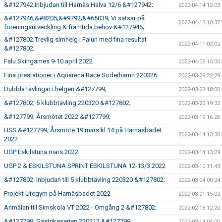
&#127942;Inbjudan till Harnäs Halva 12/6 &#127942;
2022-04-14 12:03
&#127946;&#8205;&#9792;&#65039; Vi satsar på
2022-04-13 10:37
föreningsutveckling & framtida behov &#127946;
&#127802;Trevlig simhelg i Falun med fina resultat
2022-04-11 02:02
&#127802;
Falu Skingames 9-10 april 2022
2022-04-05 15:00
Fina prestationer i Aquarena Race Söderhamn 220326
2022-03-29 22:29
Dubbla tävlingar i helgen &#127799;
2022-03-23 18:00
&#127802; 5 klubbtävling 220320 &#127802;
2022-03-20 19:32
&#127799; Årsmötet 2022 &#127799;
2022-03-19 16:26
HSS &#127799; Årsmöte 19 mars kl.14 på Harnäsbadet
2022-03-14 13:30
2022
UGP Eskilstuna mars 2022
2022-03-14 13:29
UGP 2 & ESKILSTUNA SPRINT ESKILSTUNA 12-13/3 2022
2022-03-10 11:43
&#127802; Inbjudan till 5 klubbtävling 220320 &#127802;
2022-03-04 00:24
Projekt Utegym på Harnäsbadet 2022
2022-03-01 15:02
Anmälan till Simskola VT 2022 - Omgång 2 &#127802;
2022-02-16 12:20
&#127799; Gästrikeserien 220212 &#127799;
2022-02-14 04:00