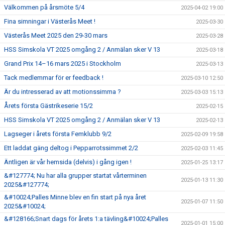
Välkommen på årsmöte 5/4
2025-04-02 19:00
Fina simningar i Västerås Meet !
2025-03-30
Västerås Meet 2025 den 29-30 mars
2025-03-28
HSS Simskola VT 2025 omgång 2 / Anmälan sker V 13
2025-03-18
Grand Prix 14–16 mars 2025 i Stockholm
2025-03-13
Tack medlemmar för er feedback !
2025-03-10 12:50
Är du intresserad av att motionssimma ?
2025-03-03 15:13
Årets första Gästrikeserie 15/2
2025-02-15
HSS Simskola VT 2025 omgång 2 / Anmälan sker V 13
2025-02-13
Lagseger i årets första Femklubb 9/2
2025-02-09 19:58
Ett laddat gäng deltog i Pepparrotssimmet 2/2
2025-02-03 11:45
Äntligen är vår hemsida (delvis) i gång igen !
2025-01-25 13:17
&#127774; Nu har alla grupper startat vårterminen
2025-01-13 11:30
2025&#127774;
&#10024;Palles Minne blev en fin start på nya året
2025-01-07 11:50
2025&#10024;
&#128166;Snart dags för årets 1:a tävling&#10024;Palles
2025-01-01 15:00