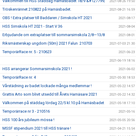
Välkommen till HSS Städdag Harnäsbadet 18/9 &#127799;
2021-08-26 19:50
Tröskenrännet 210822 på Harnäsbadet.
2021-08-21 16:59
OBS ! Extra platser till Baddaren / Simskola HT 2021
2021-08-17
HSS Simskola HT 2021 - Start V 36
2021-08-04
Erbjudande om extraplatser till sommarsimskola 2/8—13/8
2021-08-01
Riksmästerskap ungdom (50m) 2021 Falun 210703
2021-07-03 21:30
TemporärRace nr. 5 - 210623
2021-06-23
2021-06-19 18:16
HSS arrangerar Sommarsimskola 2021 !
2021-06-02
TemporärRace nr. 4
2021-05-30 18:53
Vårstädning av badet lockade många medlemmar !
2021-05-22 14:57
Grattis Arto som blivit utsedd till Årets Harnäsare 2021
2021-05-22 14:32
Välkommen på städdag lördag 22/5 kl.10 på Harnäsbadet
2021-05-18 17:10
Temporärrace nr 3 - 210516
2021-05-16
HSS 100 års jubileum mössa !
2021-05-05 20:56
MSSF stipendium 2021 till HSS tränare !
2021-04-21 15:54