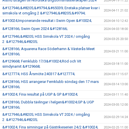
Astrid uttagen till Nordiska ungdomsmästerskapen 2024
2024-04-19 11:22
&#127946;&#8205;&#9794;&#65039; Enstaka platser kvar i
2024-04-11 21:02
simskola vt omgång 2 &#127946;&#8205;&#9794;
&#10024;Imponerande resultat i Swim Open &#10024;
2024-04-10 12:42
&#128166; Swim Open 2024 &#128166;
2024-04-03 18:00
&#127946;&#8205; HSS Simskola VT 2024 / omgång
2024-03-25 20:50
2 &#127946;&#8205;
&#128166; Aquarena Race Söderhamn & Västerås Meet
2024-03-21 11:00
&#128166;
&#129668; Femklubb 17/3&#10024;Röd och Vit
2024-03-18 11:00
simdynamit &#129668;
&#127774; HSS Årsmöte 240317 &#127774;
2024-03-17 15:07
&#128166; HSS arrangerar Femklubb söndag den 17 mars
2024-03-14 13:00
&#128166;
&#10024; Fina resultat på UGP & GP &#10024;
2024-03-11 11:40
&#128166; Dubbla tävlingar i helgen&#10024;GP & UGP
2024-03-05 12:00
&#128166;
&#127946;&#8205; HSS Simskola VT 2024 / omgång
2024-02-29 14:24
2 &#127946;&#8205;
&#10024; Fina simningar på Gästrikeserien 24/2 &#10024;
2024-02-25 11:00