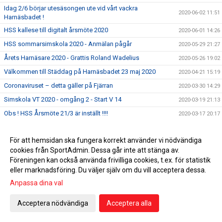
Idag 2/6 börjar utesäsongen ute vid vårt vackra
2020-06-02 11:51
Harnäsbadet !
HSS kallese till digitalt årsmöte 2020
2020-06-01 14:26
HSS sommarsimskola 2020 - Anmälan pågår
2020-05-29 21:27
Årets Harnäsare 2020 - Grattis Roland Wadelius
2020-05-26 19:02
Välkommen till Städdag på Harnäsbadet 23 maj 2020
2020-04-21 15:19
Coronaviruset – detta gäller på Fjärran
2020-03-30 14:29
Simskola VT 2020 - omgång 2 - Start V 14
2020-03-19 21:13
Obs ! HSS Årsmöte 21/3 är inställt !!!!
2020-03-17 20:17
För att minska spridningen av Coronaviruset är det viktigt
2020-03-15 15:54
att vi alla hjälps åt
För att hemsidan ska fungera korrekt använder vi nödvändiga
5 klubbtävlingen den 15 mars är inställd !
2020-03-13 11:42
cookies från SportAdmin. Dessa går inte att stänga av.
Föreningen kan också använda frivilliga cookies, t.ex. för statistik
Äntligen har vi fått upp våra sponsorskyltar på Fjärran
2020-03-08 22:59
eller marknadsföring. Du väljer själv om du vill acceptera dessa.
Erbjudande om att gå funktionärsutbildning 21/3
2020-02-27 04:34
Anpassa dina val
HSS årsmöte 21/3 men utprovning av profilkläder !
2020-02-21 15:59
Acceptera nödvändiga
Acceptera alla
Simskola VT 2020 - omgång 2 - Start V 14
2020-02-12 21:42
Tacka för er feedback i medlemsenkäten
2020-02-07 10:39