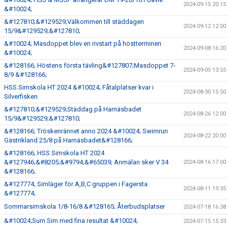
2024-09-15 20:15
&#10024;
&#127810;&#129529;Välkommen till städdagen
2024-09-12 12:00
15/9&#129529;&#127810;
&#10024; Masdoppet blev en rivstart på höstterminen
2024-09-08 16:20
&#10024;
&#128166; Höstens första tävling&#127807;Masdoppet 7-
2024-09-05 13:55
8/9 &#128166;
HSS Simskola HT 2024 &#10024; Fåtalplatser kvar i
2024-08-30 15:50
Silverfisken
&#127810;&#129529;Städdag på Harnäsbadet
2024-08-26 12:00
15/9&#129529;&#127810;
&#128166; Tröskenrännet anno 2024 &#10024; Swimrun
2024-08-22 20:00
Gästrikland 25/8 på Harnäsbadet&#128166;
&#128166; HSS Simskola HT 2024
&#127946;&#8205;&#9794;&#65039; Anmälan sker V 34
2024-08-16 17:00
&#128166;
&#127774; Simläger för A,B,C gruppen i Fagersta
2024-08-11 19:35
&#127774;
Sommarsimskola 1/8-16/8 &#128165; Återbudsplatser
2024-07-18 16:38
&#10024;Sum Sim med fina resultat &#10024;
2024-07-15 15:33