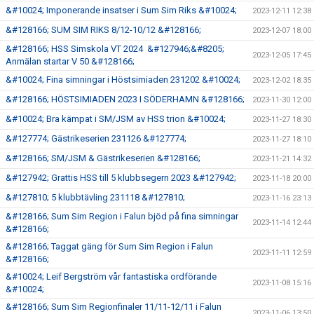
&#10024; Imponerande insatser i Sum Sim Riks &#10024;
2023-12-11 12:38
&#128166; SUM SIM RIKS 8/12-10/12 &#128166;
2023-12-07 18:00
&#128166; HSS Simskola VT 2024 &#127946;&#8205;
2023-12-05 17:45
Anmälan startar V 50 &#128166;
&#10024; Fina simningar i Höstsimiaden 231202 &#10024;
2023-12-02 18:35
&#128166; HÖSTSIMIADEN 2023 I SÖDERHAMN &#128166;
2023-11-30 12:00
&#10024; Bra kämpat i SM/JSM av HSS trion &#10024;
2023-11-27 18:30
&#127774; Gästrikeserien 231126 &#127774;
2023-11-27 18:10
&#128166; SM/JSM & Gästrikeserien &#128166;
2023-11-21 14:32
&#127942; Grattis HSS till 5 klubbsegern 2023 &#127942;
2023-11-18 20:00
&#127810; 5 klubbtävling 231118 &#127810;
2023-11-16 23:13
&#128166; Sum Sim Region i Falun bjöd på fina simningar
2023-11-14 12:44
&#128166;
&#128166; Taggat gäng för Sum Sim Region i Falun
2023-11-11 12:59
&#128166;
&#10024; Leif Bergström vår fantastiska ordförande
2023-11-08 15:16
&#10024;
&#128166; Sum Sim Regionfinaler 11/11-12/11 i Falun
2023-11-06 13:50