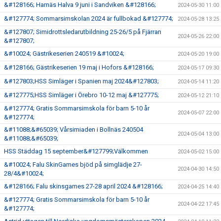
&#128166; Harnäs Halva 9 juni i Sandviken &#128166;
2024-05-30 11:00
&#127774; Sommarsimskolan 2024 är fullbokad &#127774;
2024-05-28 13:25
&#127807; Simidrottsledarutbildning 25-26/5 på Fjärran
2024-05-26 22:00
&#127807;
&#10024; Gästrikeserien 240519 &#10024;
2024-05-20 19:00
&#128166; Gästrikeserien 19 maj i Hofors &#128166;
2024-05-17 09:30
&#127803;HSS Simläger i Spanien maj 2024&#127803;
2024-05-14 11:20
&#127775;HSS Simläger i Örebro 10-12 maj &#127775;
2024-05-12 21:10
&#127774; Gratis Sommarsimskola för barn 5-10 år
2024-05-07 22:00
&#127774;
&#11088;&#65039; Vårsimiaden i Bollnäs 240504
2024-05-04 13:00
&#11088;&#65039;
HSS Städdag 15 september&#127799;Välkommen
2024-05-02 15:00
&#10024; Falu SkinGames bjöd på simglädje 27-
2024-04-30 14:50
28/4&#10024;
&#128166; Falu skinsgames 27-28 april 2024 &#128166;
2024-04-25 14:40
&#127774; Gratis Sommarsimskola för barn 5-10 år
2024-04-22 17:45
&#127774;