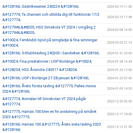
&#128166; Gästrikeserien 240224 &#128166;
2024-02-19 11:00
&#127774; Ta chansen och utbilda dig till funktionär 17/2
2024-02-10 17:48
&#127774;
&#127946;&#8205; HSS Simskola VT 2024 / omgång 2
2024-02-08 14:00
&#127946;&#8205;
&#10024; Femklubb bjöd på simglädje & fina simningar
2024-02-03 21:19
&#10024;
&#128166; 5-Klubbtävling 240203 i Sandviken &#128166;
2024-01-31 23:00
&#10024; Fina prestationer i UGP Borlänge &#10024;
2024-01-28 16:44
&#128204; HSS Årsmöte 240317 &#128204;
2024-01-24 12:00
&#128166; UGP i Borlänge 27-28 januari &#128166;
2024-01-23 07:00
&#128166; Årets första tävling &#127775; Palles minne
2024-01-05 14:55
2024 &#128166;
&#127774; Anmälan till Simskolan VT 2024 pågår
2023-12-20 05:00
&#127774;
&#127775; Harnäs 100 blev en fin avslutning på simåret
2023-12-17 18:00
2023 &#127775;
&#128166; Harnäs 100 &#127775; Årets sista tävling 2023
2023-12-13 21:50
&#128166;