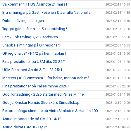
Välkommen till HSS Årsmöte 21 mars !
2026-02-19 15:15
Bra simningar på Gästrikeserien & Järfälla Nationella !
2026-02-15 14:35
Dubbla tävlingar i helgen !
2026-02-11 13:40
Taggat gäng i årets 1:a 5 klubbtävling !
2026-02-07 17:30
Femklubb tävling 7/2 i Sandviken
2026-02-05 15:50
Snabba simningar på GP regionalt !
2026-02-01 16:35
GP regionalt 31/1-1/2 på hemmaplan !
2026-01-28 13:10
Fina prestationer på USM riks 23-25/1
2026-01-26 11:20
USM Riks med Astrid & Ella 23-25/1
2026-01-20 10:25
Masters (18+) Vuxensim – för hälsa, motion och mål
2026-01-15 13:30
Fina prestationer på Palles minne 2026 !
2026-01-06 22:00
God fortsättning - 2026 startar med Palles Minne !
2026-01-02 11:30
God jul Önskar Harnäs Skutskärs Simsällskap
2025-12-19 10:00
Rekord många simmare på VinterSimiaden & Harnäs 100
2025-12-15 11:30
Astrid imponerade på SM 10-14/12
2025-12-15 11:11
Astrid deltar i SM 10-14/12
2025-12-10 09:25