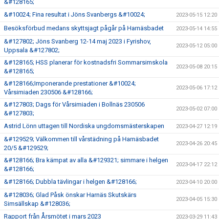
&#128165;
&#10024; Fina resultat i Jöns Svanbergs &#10024;
2023-05-15 12:20
Besöksförbud medans skyttsjagt pågår på Harnäsbadet
2023-05-14 14:55
&#127802; Jöns Svanberg 12-14 maj 2023 i Fyrishov,
2023-05-12 05:00
Uppsala &#127802;
&#128165; HSS planerar för kostnadsfri Sommarsimskola
2023-05-08 20:15
&#128165;
&#128166;Imponerande prestationer &#10024;
2023-05-06 17:12
Vårsimiaden 230506 &#128166;
&#127803; Dags för Vårsimiaden i Bollnäs 230506
2023-05-02 07:00
&#127803;
Astrid Lönn uttagen till Nordiska ungdomsmästerskapen
2023-04-27 12:19
&#129529; Välkommen till vårstädning på Harnäsbadet
2023-04-26 20:45
20/5 &#129529;
&#128166; Bra kämpat av alla &#129321; simmare i helgen
2023-04-17 22:12
&#128166;
&#128166; Dubbla tävlingar i helgen &#128166;
2023-04-10 20:00
&#128036; Glad Påsk önskar Harnäs Skutskärs
2023-04-05 15:30
Simsällskap &#128036;
Rapport från Årsmötet i mars 2023
2023-03-29 11:43