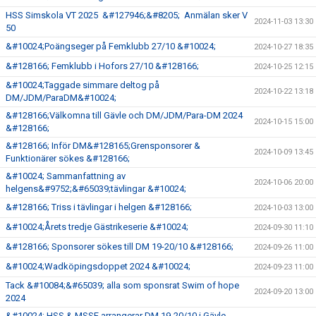
HSS Simskola VT 2025 &#127946;&#8205; Anmälan sker V
2024-11-03 13:30
50
&#10024;Poängseger på Femklubb 27/10 &#10024;
2024-10-27 18:35
&#128166; Femklubb i Hofors 27/10 &#128166;
2024-10-25 12:15
&#10024;Taggade simmare deltog på
2024-10-22 13:18
DM/JDM/ParaDM&#10024;
&#128166;Välkomna till Gävle och DM/JDM/Para-DM 2024
2024-10-15 15:00
&#128166;
&#128166; Inför DM&#128165;Grensponsorer &
2024-10-09 13:45
Funktionärer sökes &#128166;
&#10024; Sammanfattning av
2024-10-06 20:00
helgens&#9752;&#65039;tävlingar &#10024;
&#128166; Triss i tävlingar i helgen &#128166;
2024-10-03 13:00
&#10024;Årets tredje Gästrikeserie &#10024;
2024-09-30 11:10
&#128166; Sponsorer sökes till DM 19-20/10 &#128166;
2024-09-26 11:00
&#10024;Wadköpingsdoppet 2024 &#10024;
2024-09-23 11:00
Tack &#10084;&#65039; alla som sponsrat Swim of hope
2024-09-20 13:00
2024
&#10024; HSS & MSSF arrangerar DM 19-20/10 i Gävle