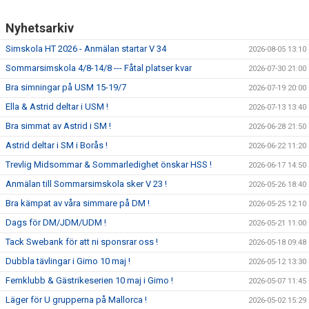
Nyhetsarkiv
Simskola HT 2026 - Anmälan startar V 34
2026-08-05 13:10
Sommarsimskola 4/8-14/8 --- Fåtal platser kvar
2026-07-30 21:00
Bra simningar på USM 15-19/7
2026-07-19 20:00
Ella & Astrid deltar i USM !
2026-07-13 13:40
Bra simmat av Astrid i SM !
2026-06-28 21:50
Astrid deltar i SM i Borås !
2026-06-22 11:20
Trevlig Midsommar & Sommarledighet önskar HSS !
2026-06-17 14:50
Anmälan till Sommarsimskola sker V 23 !
2026-05-26 18:40
Bra kämpat av våra simmare på DM !
2026-05-25 12:10
Dags för DM/JDM/UDM !
2026-05-21 11:00
Tack Swebank för att ni sponsrar oss !
2026-05-18 09:48
Dubbla tävlingar i Gimo 10 maj !
2026-05-12 13:30
Femklubb & Gästrikeserien 10 maj i Gimo !
2026-05-07 11:45
Läger för U grupperna på Mallorca !
2026-05-02 15:29