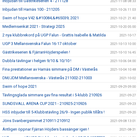
Inbjudan till Gästrikeserien 4 - 211128
2021-11-08 08:33
Inbjudan till Harnäs 100 - 211205
2021-10-26 11:03
Swim of hope V42 &#10084;&#65039; 2021
2021-10-21 21:40
Medlemsenkät 2021 - Strategi 2025
2021-10-20 05:00
2 nya klubbrekord på UGP Falun - Grattis Isabelle & Matilda
2021-10-17
UGP 3 Mellansvenska Falun 16-17 oktober
2021-10-13 10:00
Gästrikeserien & FjärranHöjderspelen !
2021-10-10 16:45
Dubbla tävlingar i helgen 9/10 & 10/10 !
2021-10-06 04:00
Fina prestationer av Harnäs simmare på DM i Västerås
2021-10-04 10:48
DM/JDM Mellansvenska - Västerås 211002-211003
2021-10-02
Swim of hope 2021
2021-09-29 09:00
Tävlingsglada simmare gav fina resultat i 5-klubb 210926
2021-09-27
SUNDSVALL ARENA CUP 2021 - 210925-210926
2021-09-23
HSS inbjuder till 5-Klubbstävling 26/9 - Ingen publik tillåts !
2021-09-20
Jöns Svanbergsimmet 210911-210912
2021-09-08 13:01
Äntligen öppnar Fjärran Höjders bassänger igen !
2021-08-31