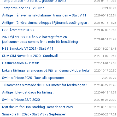
Temporärrace nr 2 för B/C-gruppen 210413
2021-04-14 10:36
TemporärRace nr 1 - 210327
2021-03-27
Äntligen får även simskolabarnen träna igen -- Start V 11
2021-03-11 23:51
Äntligen får våra simmare hoppa i Fjärrans bassäng igen !
2021-02-18 15:23
HSS Årsmöte 210327
2021-02-09 16:58
2021 fyller HSS 100 år & Vi har tagit fram en
2021-01-14 23:42
jubileumsmössa som nu finns redo för beställning !
HSS Simskola VT 2021 - Start V 11
2020-11-20 16:44
SUM SIM November 2020 - Sundsvall
2020-11-07 12:41
Gästrikeserien 4 - Inställt
2020-11-04 12:55
Lokala tävlingar arrangeras på Fjärran denna oktober helg !
2020-10-17 20:50
Swim of Hope 2020 - Tack alla sponsorer !
2020-09-29
Tillsammans simmade de 88 500 meter för forskningen !
2020-09-22 23:45
Äntligen blev det dags för tävling !
2020-09-19 14:39
Swim of Hope 22/9-2020
2020-08-25 20:00
Nytt datum för HSS Städdag Harnäsbadet 26/9
2020-08-18 03:31
Simskola HT 2020 - Start V 37 / September
2020-06-28 17:24