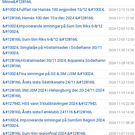
Minne&#128166;
&#10024;Fullfart när Harnäs 100 avgjordes 15/12 &#10024;
2024-12-15 16:50
&#128166; Harnäs 100 den 15:e dec 2024 &#128166;
2024-12-11 21:00
&#10024;Imponerande simningar på Sum Sim Riks 6-8/12
2024-12-09 10:30
&#10024;
&#128166; Sum-Sim Riks 6-8/12 &#128166;
2024-12-05 12:00
&#10024; Simglädje på Höstsimiaden i Söderhamn 30/11
2024-11-30 14:30
&#10024;
&#128166;Höstsimiaden 30/11 2024, Aquarena Söderhamn
2024-11-28 18:55
&#128166;
&#10024;Fina simningar på GS & SM /JSM &#10024;
2024-11-25 21:40
&#128166; Årets sista Gästrikeserie 24/11 &#128166;
2024-11-22 13:00
&#128166; SM/JSM 2024 i Helsingborg den 20-24/11-2024
2024-11-19 14:45
&#128166;
&#127942; HSS vann 5 klubbtävlingen 2024 &#127942;
2024-11-16 22:28
&#128166; Årets sista Femklubb 241116 &#128166;
2024-11-14 14:50
&#10024; Imponerande simningar på SumSim Region 2024
2024-11-11 08:20
&#10024;
&#128166; Sum-Sim regionfinal 2024 &#128166;
2024-11-07 15:00