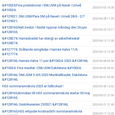
&#10024;Fina prestationer i SM/JSM på Navet i Umeå
2023-07-02 16:30
&#10024;
&#129321; SM/JSM/Para SM på Navet i Umeå 28/6 - 2/7
2023-06-28 11:29
&#129321;
&#128165;Nytt beslut / Badet öppnar måndag den 26 juni
2023-06-25 10:17
&#128165;
&#128274; Harnäsbadet har stängt av säkerhetsskäl
2023-06-13 11:00
&#128274;
&#127774; Strålande simglädje i Harnäs Halva 11/6
2023-06-12 15:30
&#127774;
&#128166; Harnäs Halva 11 juni &#10024; 2023 &#128166;
2023-06-08 05:00
&#10024; Fina resultat i DM/JDM Eskilstuna &#10024;
2023-06-05 09:55
&#128166; DM/JDM 3-4/6 2023 Munktellbadet, Eskilstuna
2023-06-01 05:00
&#128166;
HSS sommarsimskola 2023 är fullbokad !
2023-05-30 12:52
&#128165;Anmälan till HSS sommarsimskola startar 30 maj
2023-05-27 21:00
&#128165;
&#128166; Gästrikeserien 230521 &#128166;
2023-05-21 21:40
&#128165;HSS erbjuder kostnadsfri sommarsimskola
2023-05-17 15:00