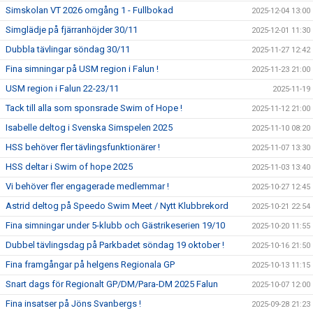
Simskolan VT 2026 omgång 1 - Fullbokad
2025-12-04 13:00
Simglädje på fjärranhöjder 30/11
2025-12-01 11:30
Dubbla tävlingar söndag 30/11
2025-11-27 12:42
Fina simningar på USM region i Falun !
2025-11-23 21:00
USM region i Falun 22-23/11
2025-11-19
Tack till alla som sponsrade Swim of Hope !
2025-11-12 21:00
Isabelle deltog i Svenska Simspelen 2025
2025-11-10 08:20
HSS behöver fler tävlingsfunktionärer !
2025-11-07 13:30
HSS deltar i Swim of hope 2025
2025-11-03 13:40
Vi behöver fler engagerade medlemmar !
2025-10-27 12:45
Astrid deltog på Speedo Swim Meet / Nytt Klubbrekord
2025-10-21 22:54
Fina simningar under 5-klubb och Gästrikeserien 19/10
2025-10-20 11:55
Dubbel tävlingsdag på Parkbadet söndag 19 oktober !
2025-10-16 21:50
Fina framgångar på helgens Regionala GP
2025-10-13 11:15
Snart dags för Regionalt GP/DM/Para-DM 2025 Falun
2025-10-07 12:00
Fina insatser på Jöns Svanbergs !
2025-09-28 21:23