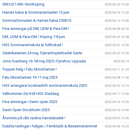
SM/U21-SM i Norrköping
2025-06-23 15:00
Harnäs halva & Sommarsimiaden 15 juni
2025-06-16 12:50
SommarSimiaden & Harnäs halva 250615
2025-06-12 13:00
Fina simningar på DM, UDM & Para-DM !
2025-06-08 20:20
DM, UDM & Para-DM / Köping 7-8 juni
2025-06-05 10:38
HSS Sommarsimskola är fullbokad !
2025-05-31 19:30
Gästrikeserien 24 maj, Fjärranhöjderbadet Gävle
2025-05-22 15:50
Jöns Svanberg 16-18 maj 2025 i Fyrishov, Uppsala
2025-05-19
Toppen helg i Falu SkinsGames !
2025-05-11 21:42
Falu SkinsGames 10-11 maj 2025
2025-05-08 11:00
HSS arrangerar kostnadsfri sommarsimskola 2025
2025-05-02 15:10
Välkommen 26/4 till HSS Städdag
2025-04-17 13:00
Fina simningar i Swim open 2025
2025-04-15 13:25
Swim Open Stockholm 2025
2025-04-10 13:40
Årsmöte på vårt vackra Harnäsbadet !
2025-04-07 14:30
Dubbla tävlingar i helgen / Femklubb & Bessemersimmet
2025-04-06 16:25