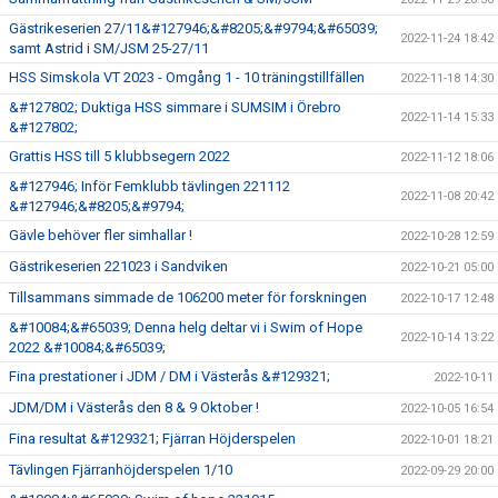
Gästrikeserien 27/11&#127946;&#8205;&#9794;&#65039;
2022-11-24 18:42
samt Astrid i SM/JSM 25-27/11
HSS Simskola VT 2023 - Omgång 1 - 10 träningstillfällen
2022-11-18 14:30
&#127802; Duktiga HSS simmare i SUMSIM i Örebro
2022-11-14 15:33
&#127802;
Grattis HSS till 5 klubbsegern 2022
2022-11-12 18:06
&#127946; Inför Femklubb tävlingen 221112
2022-11-08 20:42
&#127946;&#8205;&#9794;
Gävle behöver fler simhallar !
2022-10-28 12:59
Gästrikeserien 221023 i Sandviken
2022-10-21 05:00
Tillsammans simmade de 106200 meter för forskningen
2022-10-17 12:48
&#10084;&#65039; Denna helg deltar vi i Swim of Hope
2022-10-14 13:22
2022 &#10084;&#65039;
Fina prestationer i JDM / DM i Västerås &#129321;
2022-10-11
JDM/DM i Västerås den 8 & 9 Oktober !
2022-10-05 16:54
Fina resultat &#129321; Fjärran Höjderspelen
2022-10-01 18:21
Tävlingen Fjärranhöjderspelen 1/10
2022-09-29 20:00