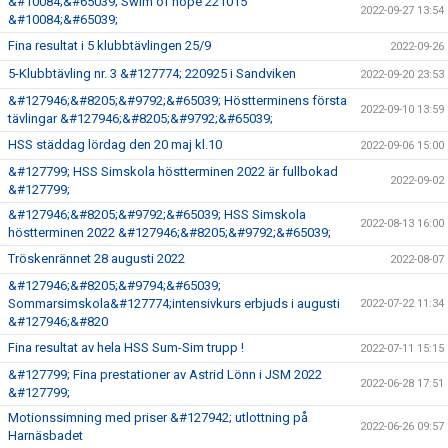
&#10084;&#65039; Swim of hope 221015
2022-09-27 13:54
&#10084;&#65039;
Fina resultat i 5 klubbtävlingen 25/9
2022-09-26
5-Klubbtävling nr. 3 &#127774; 220925 i Sandviken
2022-09-20 23:53
&#127946;&#8205;&#9792;&#65039; Höstterminens första
2022-09-10 13:59
tävlingar &#127946;&#8205;&#9792;&#65039;
HSS städdag lördag den 20 maj kl.10
2022-09-06 15:00
&#127799; HSS Simskola höstterminen 2022 är fullbokad
2022-09-02
&#127799;
&#127946;&#8205;&#9792;&#65039; HSS Simskola
2022-08-13 16:00
höstterminen 2022 &#127946;&#8205;&#9792;&#65039;
Tröskenrännet 28 augusti 2022
2022-08-07
&#127946;&#8205;&#9794;&#65039;
Sommarsimskola&#127774;intensivkurs erbjuds i augusti
2022-07-22 11:34
&#127946;&#820
Fina resultat av hela HSS Sum-Sim trupp !
2022-07-11 15:15
&#127799; Fina prestationer av Astrid Lönn i JSM 2022
2022-06-28 17:51
&#127799;
Motionssimning med priser &#127942; utlottning på
2022-06-26 09:57
Harnäsbadet