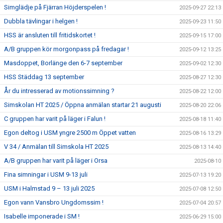
Simglädje på Fjärran Höjderspelen !
2025-09-27 22:13
Dubbla tävlingar i helgen !
2025-09-23 11:50
HSS är ansluten till fritidskortet !
2025-09-15 17:00
A/B gruppen kör morgonpass på fredagar !
2025-09-12 13:25
Masdoppet, Borlänge den 6-7 september
2025-09-02 12:30
HSS Städdag 13 september
2025-08-27 12:30
År du intresserad av motionssimning ?
2025-08-22 12:00
Simskolan HT 2025 / Öppna anmälan startar 21 augusti
2025-08-20 22:06
C gruppen har varit på läger i Falun !
2025-08-18 11:40
Egon deltog i USM yngre 2500 m Öppet vatten
2025-08-16 13:29
V 34 / Anmälan till Simskola HT 2025
2025-08-13 14:40
A/B gruppen har varit på läger i Orsa
2025-08-10
Fina simningar i USM 9-13 juli
2025-07-13 19:20
USM i Halmstad 9 – 13 juli 2025
2025-07-08 12:50
Egon vann Vansbro Ungdomssim !
2025-07-04 20:57
Isabelle imponerade i SM !
2025-06-29 15:00