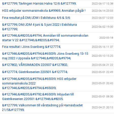
&#127799; Tävlingen Harnäs Halva 12/6 &#127799;
2022-06-17 15:38
HSS erbjuder sommarsimskola &#9969; Anmälan pågår !
2022-06-14 23:03
Fina resultat på DM/JDM i Eskilstuna 4/6 & 5/6
2022-06-07 12:03
&#127799; DM/JDM 4 juni & 5 juni 2022 i Eskilstuna
2022-06-02 19:00
&#127799;
&#127946;&#8205;&#9794; Anmälan till sommarsimskolan
2022-05-18
startar V 22 &#127946;&#8205;&#9794;
Fina resultat i Jöns Svanberg &#127774;
2022-05-16 11:37
&#127946;&#8205;&#9794;&#65039; Jöns Svanberg 13-15
2022-05-10 15:25
maj 2022 i Uppsala &#127946;&#8205;&#9794;
&#127802; VÅRSIMIADEN 220507 &#127802;
2022-05-04 21:22
&#127774; Gästrikeserien 220501 &#127774;
2022-05-01 22:49
&#127946;&#8205;&#9794;&#65039; HSS erbjuder
sommarsimskola 2022
2022-05-01 20:45
&#127946;&#8205;&#9794;&#65039;
&#127946;&#8205;&#9792;&#65039; Inbjudan till
2022-05-01 08:30
Gästrikeserien 220501 &#127946;&#8205;
&#127799; Välkommen till vårstädning på Harnäsbadet
2022-04-21 20:15
21/5&#127799;