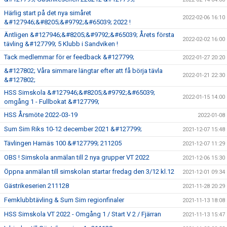
Härlig start på det nya simåret
2022-02-06 16:10
&#127946;&#8205;&#9792;&#65039; 2022 !
Äntligen &#127946;&#8205;&#9792;&#65039; Årets första
2022-02-02 16:00
tävling &#127799; 5 Klubb i Sandviken !
Tack medlemmar för er feedback &#127799;
2022-01-27 20:20
&#127802; Våra simmare längtar efter att få börja tävla
2022-01-21 22:30
&#127802;
HSS Simskola &#127946;&#8205;&#9792;&#65039;
2022-01-15 14:00
omgång 1 - Fullbokat &#127799;
HSS Årsmöte 2022-03-19
2022-01-08
Sum Sim Riks 10-12 december 2021 &#127799;
2021-12-07 15:48
Tävlingen Harnäs 100 &#127799; 211205
2021-12-07 11:29
OBS ! Simskola anmälan till 2 nya grupper VT 2022
2021-12-06 15:30
Öppna anmälan till simskolan startar fredag den 3/12 kl.12
2021-12-01 09:34
Gästrikeserien 211128
2021-11-28 20:29
Femklubbtävling & Sum Sim regionfinaler
2021-11-13 18:08
HSS Simskola VT 2022 - Omgång 1 / Start V 2 / Fjärran
2021-11-13 15:47