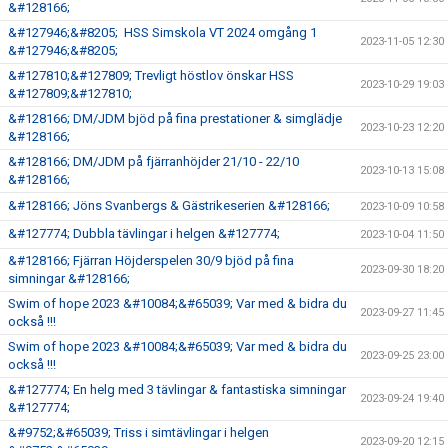
&#128166;
&#127946;&#8205; HSS Simskola VT 2024 omgång 1
2023-11-05 12:30
&#127946;&#8205;
&#127810;&#127809; Trevligt höstlov önskar HSS
2023-10-29 19:03
&#127809;&#127810;
&#128166; DM/JDM bjöd på fina prestationer & simglädje
2023-10-23 12:20
&#128166;
&#128166; DM/JDM på fjärranhöjder 21/10 - 22/10
2023-10-13 15:08
&#128166;
&#128166; Jöns Svanbergs & Gästrikeserien &#128166;
2023-10-09 10:58
&#127774; Dubbla tävlingar i helgen &#127774;
2023-10-04 11:50
&#128166; Fjärran Höjderspelen 30/9 bjöd på fina
2023-09-30 18:20
simningar &#128166;
Swim of hope 2023 &#10084;&#65039; Var med & bidra du
2023-09-27 11:45
också !!!
Swim of hope 2023 &#10084;&#65039; Var med & bidra du
2023-09-25 23:00
också !!!
&#127774; En helg med 3 tävlingar & fantastiska simningar
2023-09-24 19:40
&#127774;
&#9752;&#65039; Triss i simtävlingar i helgen
2023-09-20 12:15