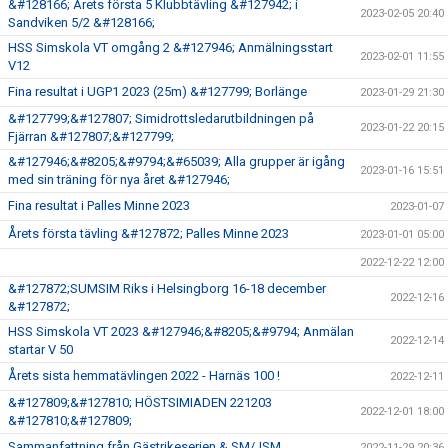
&#128166; Årets första 5 Klubbtävling &#127942; i
2023-02-05 20:40
Sandviken 5/2 &#128166;
HSS Simskola VT omgång 2 &#127946; Anmälningsstart
2023-02-01 11:55
V12
Fina resultat i UGP1 2023 (25m) &#127799; Borlänge
2023-01-29 21:30
&#127799;&#127807; Simidrottsledarutbildningen på
2023-01-22 20:15
Fjärran &#127807;&#127799;
&#127946;&#8205;&#9794;&#65039; Alla grupper är igång
2023-01-16 15:51
med sin träning för nya året &#127946;
Fina resultat i Palles Minne 2023
2023-01-07
Årets första tävling &#127872; Palles Minne 2023
2023-01-01 05:00
2022-12-22 12:00
&#127872;SUMSIM Riks i Helsingborg 16-18 december
2022-12-16
&#127872;
HSS Simskola VT 2023 &#127946;&#8205;&#9794; Anmälan
2022-12-14
startar V 50
Årets sista hemmatävlingen 2022 - Harnäs 100 !
2022-12-11
&#127809;&#127810; HÖSTSIMIADEN 221203
2022-12-01 18:00
&#127810;&#127809;
Sammanfattning från Gästrikeserien & SM/JSM
2022-11-29 20:36