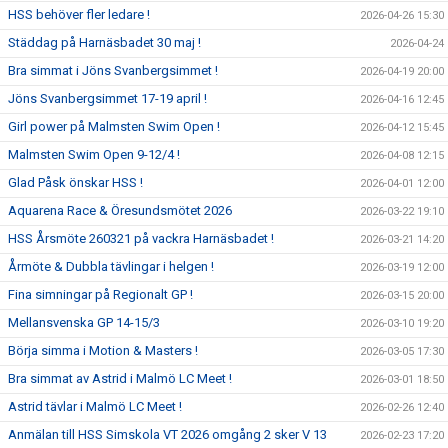
HSS behöver fler ledare !
2026-04-26 15:30
Städdag på Harnäsbadet 30 maj !
2026-04-24
Bra simmat i Jöns Svanbergsimmet !
2026-04-19 20:00
Jöns Svanbergsimmet 17-19 april !
2026-04-16 12:45
Girl power på Malmsten Swim Open !
2026-04-12 15:45
Malmsten Swim Open 9-12/4 !
2026-04-08 12:15
Glad Påsk önskar HSS !
2026-04-01 12:00
Aquarena Race & Öresundsmötet 2026
2026-03-22 19:10
HSS Årsmöte 260321 på vackra Harnäsbadet !
2026-03-21 14:20
Årmöte & Dubbla tävlingar i helgen !
2026-03-19 12:00
Fina simningar på Regionalt GP !
2026-03-15 20:00
Mellansvenska GP 14-15/3
2026-03-10 19:20
Börja simma i Motion & Masters !
2026-03-05 17:30
Bra simmat av Astrid i Malmö LC Meet !
2026-03-01 18:50
Astrid tävlar i Malmö LC Meet !
2026-02-26 12:40
Anmälan till HSS Simskola VT 2026 omgång 2 sker V 13
2026-02-23 17:20