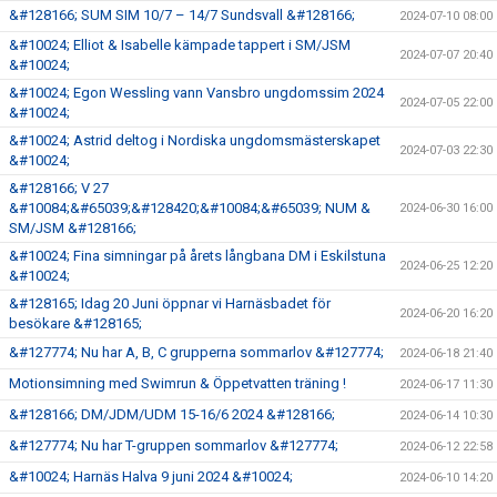
&#128166; SUM SIM 10/7 – 14/7 Sundsvall &#128166;
2024-07-10 08:00
&#10024; Elliot & Isabelle kämpade tappert i SM/JSM
2024-07-07 20:40
&#10024;
&#10024; Egon Wessling vann Vansbro ungdomssim 2024
2024-07-05 22:00
&#10024;
&#10024; Astrid deltog i Nordiska ungdomsmästerskapet
2024-07-03 22:30
&#10024;
&#128166; V 27
&#10084;&#65039;&#128420;&#10084;&#65039; NUM &
2024-06-30 16:00
SM/JSM &#128166;
&#10024; Fina simningar på årets långbana DM i Eskilstuna
2024-06-25 12:20
&#10024;
&#128165; Idag 20 Juni öppnar vi Harnäsbadet för
2024-06-20 16:20
besökare &#128165;
&#127774; Nu har A, B, C grupperna sommarlov &#127774;
2024-06-18 21:40
Motionsimning med Swimrun & Öppetvatten träning !
2024-06-17 11:30
&#128166; DM/JDM/UDM 15-16/6 2024 &#128166;
2024-06-14 10:30
&#127774; Nu har T-gruppen sommarlov &#127774;
2024-06-12 22:58
&#10024; Harnäs Halva 9 juni 2024 &#10024;
2024-06-10 14:20