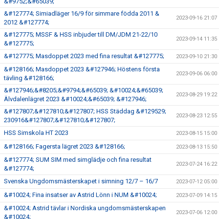
&#9752;&#65039;
&#127774; Simiadläger 16/9 för simmare födda 2011 &
2023-09-16 21:07
2012 &#127774;
&#127775; MSSF & HSS inbjuder till DM/JDM 21-22/10
2023-09-14 11:35
&#127775;
&#127775; Masdoppet 2023 med fina resultat &#127775;
2023-09-10 21:30
&#128166; Masdoppet 2023 &#127946; Höstens första
2023-09-06 06:00
tävling &#128166;
&#127946;&#8205;&#9794;&#65039; &#10024;&#65039;
2023-08-29 19:22
Älvdalenlägret 2023 &#10024;&#65039; &#127946;
&#127807;&#127810;&#127807; HSS Städdag &#129529;
2023-08-23 12:55
230916&#127807;&#127810;&#127807;
HSS Simskola HT 2023
2023-08-15 15:00
&#128166; Fagersta lägret 2023 &#128166;
2023-08-13 15:50
&#127774; SUM SIM med simglädje och fina resultat
2023-07-24 16:22
&#127774;
Svenska Ungdomsmästerskapet i simning 12/7 – 16/7
2023-07-12 05:00
&#10024; Fina insatser av Astrid Lönn i NUM &#10024;
2023-07-09 14:15
&#10024; Astrid tävlar i Nordiska ungdomsmästerskapen
2023-07-06 12:00
&#10024;