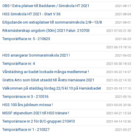
OBS ! Extra platser till Baddaren / Simskola HT 2021
2021-08-17
HSS Simskola HT 2021 - Start V 36
2021-08-04
Erbjudande om extraplatser till sommarsimskola 2/8—13/8
2021-08-01
Riksmästerskap ungdom (50m) 2021 Falun 210703
2021-07-03 21:30
TemporärRace nr. 5 - 210623
2021-06-23
2021-06-19 18:16
HSS arrangerar Sommarsimskola 2021 !
2021-06-02
TemporärRace nr. 4
2021-05-30 18:53
Vårstädning av badet lockade många medlemmar !
2021-05-22 14:57
Grattis Arto som blivit utsedd till Årets Harnäsare 2021
2021-05-22 14:32
Välkommen på städdag lördag 22/5 kl.10 på Harnäsbadet
2021-05-18 17:10
Temporärrace nr 3 - 210516
2021-05-16
HSS 100 års jubileum mössa !
2021-05-05 20:56
MSSF stipendium 2021 till HSS tränare !
2021-04-21 15:54
Temporärrace nr 2 för B/C-gruppen 210413
2021-04-14 10:36
TemporärRace nr 1 - 210327
2021-03-27