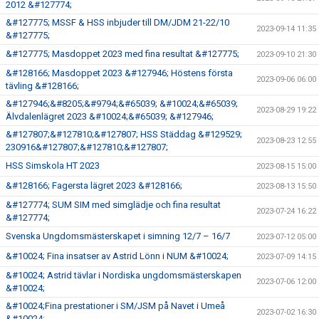
2012 &#127774;
&#127775; MSSF & HSS inbjuder till DM/JDM 21-22/10
2023-09-14 11:35
&#127775;
&#127775; Masdoppet 2023 med fina resultat &#127775;
2023-09-10 21:30
&#128166; Masdoppet 2023 &#127946; Höstens första
2023-09-06 06:00
tävling &#128166;
&#127946;&#8205;&#9794;&#65039; &#10024;&#65039;
2023-08-29 19:22
Älvdalenlägret 2023 &#10024;&#65039; &#127946;
&#127807;&#127810;&#127807; HSS Städdag &#129529;
2023-08-23 12:55
230916&#127807;&#127810;&#127807;
HSS Simskola HT 2023
2023-08-15 15:00
&#128166; Fagersta lägret 2023 &#128166;
2023-08-13 15:50
&#127774; SUM SIM med simglädje och fina resultat
2023-07-24 16:22
&#127774;
Svenska Ungdomsmästerskapet i simning 12/7 – 16/7
2023-07-12 05:00
&#10024; Fina insatser av Astrid Lönn i NUM &#10024;
2023-07-09 14:15
&#10024; Astrid tävlar i Nordiska ungdomsmästerskapen
2023-07-06 12:00
&#10024;
&#10024;Fina prestationer i SM/JSM på Navet i Umeå
2023-07-02 16:30
&#10024;