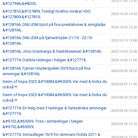
2023-11-05 12:30
&#127946;&#8205;
&#127810;&#127809; Trevligt höstlov önskar HSS
2023-10-29 19:03
&#127809;&#127810;
&#128166; DM/JDM bjöd på fina prestationer & simglädje
2023-10-23 12:20
&#128166;
&#128166; DM/JDM på fjärranhöjder 21/10 - 22/10
2023-10-13 15:08
&#128166;
&#128166; Jöns Svanbergs & Gästrikeserien &#128166;
2023-10-09 10:58
&#127774; Dubbla tävlingar i helgen &#127774;
2023-10-04 11:50
&#128166; Fjärran Höjderspelen 30/9 bjöd på fina
2023-09-30 18:20
simningar &#128166;
Swim of hope 2023 &#10084;&#65039; Var med & bidra du
2023-09-27 11:45
också !!!
Swim of hope 2023 &#10084;&#65039; Var med & bidra du
2023-09-25 23:00
också !!!
&#127774; En helg med 3 tävlingar & fantastiska simningar
2023-09-24 19:40
&#127774;
&#9752;&#65039; Triss i simtävlingar i helgen
2023-09-20 12:15
&#9752;&#65039;
&#127774; Simiadläger 16/9 för simmare födda 2011 &
2023-09-16 21:07