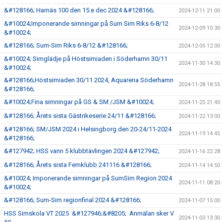
&#128166; Harnäs 100 den 15:e dec 2024 &#128166;
2024-12-11 21:00
&#10024;Imponerande simningar på Sum Sim Riks 6-8/12
2024-12-09 10:30
&#10024;
&#128166; Sum-Sim Riks 6-8/12 &#128166;
2024-12-05 12:00
&#10024; Simglädje på Höstsimiaden i Söderhamn 30/11
2024-11-30 14:30
&#10024;
&#128166;Höstsimiaden 30/11 2024, Aquarena Söderhamn
2024-11-28 18:55
&#128166;
&#10024;Fina simningar på GS & SM /JSM &#10024;
2024-11-25 21:40
&#128166; Årets sista Gästrikeserie 24/11 &#128166;
2024-11-22 13:00
&#128166; SM/JSM 2024 i Helsingborg den 20-24/11-2024
2024-11-19 14:45
&#128166;
&#127942; HSS vann 5 klubbtävlingen 2024 &#127942;
2024-11-16 22:28
&#128166; Årets sista Femklubb 241116 &#128166;
2024-11-14 14:50
&#10024; Imponerande simningar på SumSim Region 2024
2024-11-11 08:20
&#10024;
&#128166; Sum-Sim regionfinal 2024 &#128166;
2024-11-07 15:00
HSS Simskola VT 2025 &#127946;&#8205; Anmälan sker V
2024-11-03 13:30