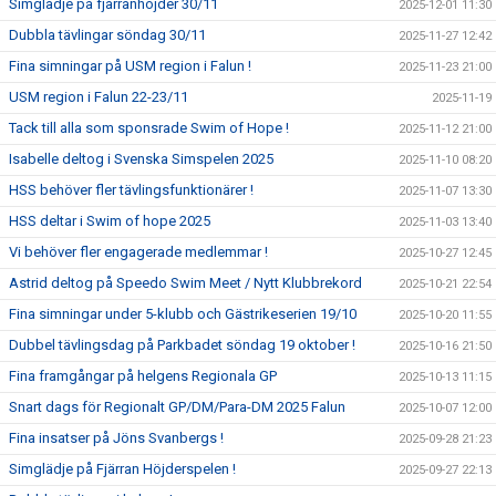
Simglädje på fjärranhöjder 30/11
2025-12-01 11:30
Dubbla tävlingar söndag 30/11
2025-11-27 12:42
Fina simningar på USM region i Falun !
2025-11-23 21:00
USM region i Falun 22-23/11
2025-11-19
Tack till alla som sponsrade Swim of Hope !
2025-11-12 21:00
Isabelle deltog i Svenska Simspelen 2025
2025-11-10 08:20
HSS behöver fler tävlingsfunktionärer !
2025-11-07 13:30
HSS deltar i Swim of hope 2025
2025-11-03 13:40
Vi behöver fler engagerade medlemmar !
2025-10-27 12:45
Astrid deltog på Speedo Swim Meet / Nytt Klubbrekord
2025-10-21 22:54
Fina simningar under 5-klubb och Gästrikeserien 19/10
2025-10-20 11:55
Dubbel tävlingsdag på Parkbadet söndag 19 oktober !
2025-10-16 21:50
Fina framgångar på helgens Regionala GP
2025-10-13 11:15
Snart dags för Regionalt GP/DM/Para-DM 2025 Falun
2025-10-07 12:00
Fina insatser på Jöns Svanbergs !
2025-09-28 21:23
Simglädje på Fjärran Höjderspelen !
2025-09-27 22:13