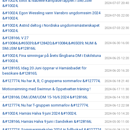
&#10024; Elliot & Isabelle kämpade tappert i SM/JSM
2024-07-07 20:40
&#10024;
&#10024; Egon Wessling vann Vansbro ungdomssim 2024
2024-07-05 22:00
&#10024;
&#10024; Astrid deltog i Nordiska ungdomsmästerskapet
2024-07-03 22:30
&#10024;
&#128166; V 27
&#10084;&#65039;&#128420;&#10084;&#65039; NUM &
2024-06-30 16:00
SM/JSM &#128166;
&#10024; Fina simningar på årets långbana DM i Eskilstuna
2024-06-25 12:20
&#10024;
&#128165; Idag 20 Juni öppnar vi Harnäsbadet för
2024-06-20 16:20
besökare &#128165;
&#127774; Nu har A, B, C grupperna sommarlov &#127774;
2024-06-18 21:40
Motionsimning med Swimrun & Öppetvatten träning !
2024-06-17 11:30
&#128166; DM/JDM/UDM 15-16/6 2024 &#128166;
2024-06-14 10:30
&#127774; Nu har T-gruppen sommarlov &#127774;
2024-06-12 22:58
&#10024; Harnäs Halva 9 juni 2024 &#10024;
2024-06-10 14:20
&#128166; Harnäs Halva 9 juni i Sandviken &#128166;
2024-05-30 11:00
&#127774; Sommarsimskolan 2024 är fullbokad &#127774;
2024-05-28 13:25