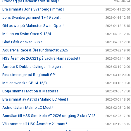
Städdag på Harnäsbadet 30 maj !
2026-04-24
Bra simmat i Jöns Svanbergsimmet !
2026-04-19 20:00
Jöns Svanbergsimmet 17-19 april !
2026-04-16 12:45
Girl power på Malmsten Swim Open !
2026-04-12 15:45
Malmsten Swim Open 9-12/4 !
2026-04-08 12:15
Glad Påsk önskar HSS !
2026-04-01 12:00
Aquarena Race & Öresundsmötet 2026
2026-03-22 19:10
HSS Årsmöte 260321 på vackra Harnäsbadet !
2026-03-21 14:20
Årmöte & Dubbla tävlingar i helgen !
2026-03-19 12:00
Fina simningar på Regionalt GP !
2026-03-15 20:00
Mellansvenska GP 14-15/3
2026-03-10 19:20
Börja simma i Motion & Masters !
2026-03-05 17:30
Bra simmat av Astrid i Malmö LC Meet !
2026-03-01 18:50
Astrid tävlar i Malmö LC Meet !
2026-02-26 12:40
Anmälan till HSS Simskola VT 2026 omgång 2 sker V 13
2026-02-23 17:20
Välkommen till HSS Årsmöte 21 mars !
2026-02-19 15:15