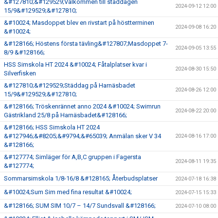
&#127810;&#129529;Välkommen till städdagen
2024-09-12 12:00
15/9&#129529;&#127810;
&#10024; Masdoppet blev en rivstart på höstterminen
2024-09-08 16:20
&#10024;
&#128166; Höstens första tävling&#127807;Masdoppet 7-
2024-09-05 13:55
8/9 &#128166;
HSS Simskola HT 2024 &#10024; Fåtalplatser kvar i
2024-08-30 15:50
Silverfisken
&#127810;&#129529;Städdag på Harnäsbadet
2024-08-26 12:00
15/9&#129529;&#127810;
&#128166; Tröskenrännet anno 2024 &#10024; Swimrun
2024-08-22 20:00
Gästrikland 25/8 på Harnäsbadet&#128166;
&#128166; HSS Simskola HT 2024
&#127946;&#8205;&#9794;&#65039; Anmälan sker V 34
2024-08-16 17:00
&#128166;
&#127774; Simläger för A,B,C gruppen i Fagersta
2024-08-11 19:35
&#127774;
Sommarsimskola 1/8-16/8 &#128165; Återbudsplatser
2024-07-18 16:38
&#10024;Sum Sim med fina resultat &#10024;
2024-07-15 15:33
&#128166; SUM SIM 10/7 – 14/7 Sundsvall &#128166;
2024-07-10 08:00