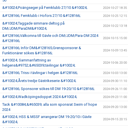
50
&#10024;Poängseger på Femklubb 27/10 &#10024;
2024-10-27 18:35
&#128166; Femklubb i Hofors 27/10 &#128166;
2024-10-25 12:15
&#10024;Taggade simmare deltog på
2024-10-22 13:18
DM/JDM/ParaDM&#10024;
&#128166;Välkomna till Gävle och DM/JDM/Para-DM 2024
2024-10-15 15:00
&#128166;
&#128166; Inför DM&#128165;Grensponsorer &
2024-10-09 13:45
Funktionärer sökes &#128166;
&#10024; Sammanfattning av
2024-10-06 20:00
helgens&#9752;&#65039;tävlingar &#10024;
&#128166; Triss i tävlingar i helgen &#128166;
2024-10-03 13:00
&#10024;Årets tredje Gästrikeserie &#10024;
2024-09-30 11:10
&#128166; Sponsorer sökes till DM 19-20/10 &#128166;
2024-09-26 11:00
&#10024;Wadköpingsdoppet 2024 &#10024;
2024-09-23 11:00
Tack &#10084;&#65039; alla som sponsrat Swim of hope
2024-09-20 13:00
2024
&#10024; HSS & MSSF arrangerar DM 19-20/10 i Gävle
2024-09-15 20:15
&#10024;