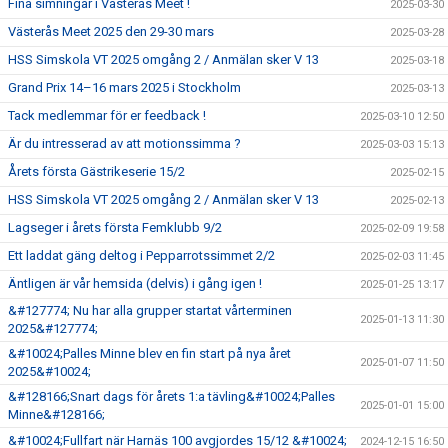
Fina simningar i Västerås Meet !
2025-03-30
Västerås Meet 2025 den 29-30 mars
2025-03-28
HSS Simskola VT 2025 omgång 2 / Anmälan sker V 13
2025-03-18
Grand Prix 14–16 mars 2025 i Stockholm
2025-03-13
Tack medlemmar för er feedback !
2025-03-10 12:50
Är du intresserad av att motionssimma ?
2025-03-03 15:13
Årets första Gästrikeserie 15/2
2025-02-15
HSS Simskola VT 2025 omgång 2 / Anmälan sker V 13
2025-02-13
Lagseger i årets första Femklubb 9/2
2025-02-09 19:58
Ett laddat gäng deltog i Pepparrotssimmet 2/2
2025-02-03 11:45
Äntligen är vår hemsida (delvis) i gång igen !
2025-01-25 13:17
&#127774; Nu har alla grupper startat vårterminen
2025-01-13 11:30
2025&#127774;
&#10024;Palles Minne blev en fin start på nya året
2025-01-07 11:50
2025&#10024;
&#128166;Snart dags för årets 1:a tävling&#10024;Palles
2025-01-01 15:00
Minne&#128166;
&#10024;Fullfart när Harnäs 100 avgjordes 15/12 &#10024;
2024-12-15 16:50