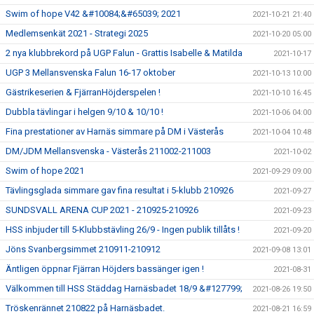
Swim of hope V42 &#10084;&#65039; 2021
2021-10-21 21:40
Medlemsenkät 2021 - Strategi 2025
2021-10-20 05:00
2 nya klubbrekord på UGP Falun - Grattis Isabelle & Matilda
2021-10-17
UGP 3 Mellansvenska Falun 16-17 oktober
2021-10-13 10:00
Gästrikeserien & FjärranHöjderspelen !
2021-10-10 16:45
Dubbla tävlingar i helgen 9/10 & 10/10 !
2021-10-06 04:00
Fina prestationer av Harnäs simmare på DM i Västerås
2021-10-04 10:48
DM/JDM Mellansvenska - Västerås 211002-211003
2021-10-02
Swim of hope 2021
2021-09-29 09:00
Tävlingsglada simmare gav fina resultat i 5-klubb 210926
2021-09-27
SUNDSVALL ARENA CUP 2021 - 210925-210926
2021-09-23
HSS inbjuder till 5-Klubbstävling 26/9 - Ingen publik tillåts !
2021-09-20
Jöns Svanbergsimmet 210911-210912
2021-09-08 13:01
Äntligen öppnar Fjärran Höjders bassänger igen !
2021-08-31
Välkommen till HSS Städdag Harnäsbadet 18/9 &#127799;
2021-08-26 19:50
Tröskenrännet 210822 på Harnäsbadet.
2021-08-21 16:59