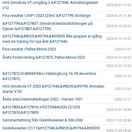
HSS Simskola VT omgång 2 &#127946; Anmälningsstart
2023-02-01 11:55
V12
Fina resultat i UGP1 2023 (25m) &#127799; Borlänge
2023-01-29 21:30
&#127799;&#127807; Simidrottsledarutbildningen på
2023-01-22 20:15
Fjärran &#127807;&#127799;
&#127946;&#8205;&#9794;&#65039; Alla grupper är igång
2023-01-16 15:51
med sin träning för nya året &#127946;
Fina resultat i Palles Minne 2023
2023-01-07
Årets första tävling &#127872; Palles Minne 2023
2023-01-01 05:00
2022-12-22 12:00
&#127872;SUMSIM Riks i Helsingborg 16-18 december
2022-12-16
&#127872;
HSS Simskola VT 2023 &#127946;&#8205;&#9794; Anmälan
2022-12-14
startar V 50
Årets sista hemmatävlingen 2022 - Harnäs 100 !
2022-12-11
&#127809;&#127810; HÖSTSIMIADEN 221203
2022-12-01 18:00
&#127810;&#127809;
Sammanfattning från Gästrikeserien & SM/JSM
2022-11-29 20:36
Gästrikeserien 27/11&#127946;&#8205;&#9794;&#65039;
2022-11-24 18:42