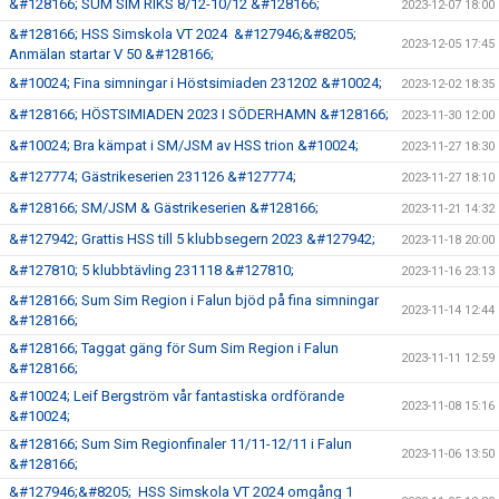
&#128166; SUM SIM RIKS 8/12-10/12 &#128166;
2023-12-07 18:00
&#128166; HSS Simskola VT 2024 &#127946;&#8205;
2023-12-05 17:45
Anmälan startar V 50 &#128166;
&#10024; Fina simningar i Höstsimiaden 231202 &#10024;
2023-12-02 18:35
&#128166; HÖSTSIMIADEN 2023 I SÖDERHAMN &#128166;
2023-11-30 12:00
&#10024; Bra kämpat i SM/JSM av HSS trion &#10024;
2023-11-27 18:30
&#127774; Gästrikeserien 231126 &#127774;
2023-11-27 18:10
&#128166; SM/JSM & Gästrikeserien &#128166;
2023-11-21 14:32
&#127942; Grattis HSS till 5 klubbsegern 2023 &#127942;
2023-11-18 20:00
&#127810; 5 klubbtävling 231118 &#127810;
2023-11-16 23:13
&#128166; Sum Sim Region i Falun bjöd på fina simningar
2023-11-14 12:44
&#128166;
&#128166; Taggat gäng för Sum Sim Region i Falun
2023-11-11 12:59
&#128166;
&#10024; Leif Bergström vår fantastiska ordförande
2023-11-08 15:16
&#10024;
&#128166; Sum Sim Regionfinaler 11/11-12/11 i Falun
2023-11-06 13:50
&#128166;
&#127946;&#8205; HSS Simskola VT 2024 omgång 1