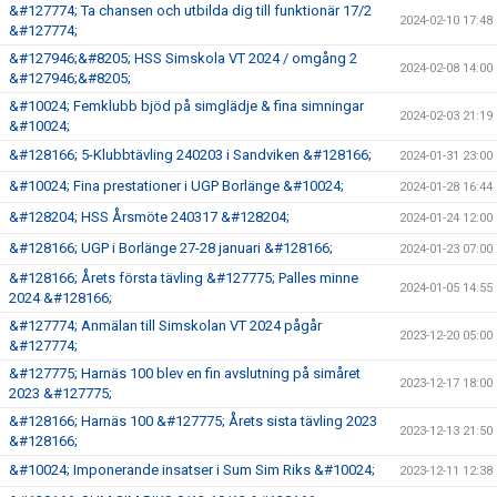
&#127774; Ta chansen och utbilda dig till funktionär 17/2
2024-02-10 17:48
&#127774;
&#127946;&#8205; HSS Simskola VT 2024 / omgång 2
2024-02-08 14:00
&#127946;&#8205;
&#10024; Femklubb bjöd på simglädje & fina simningar
2024-02-03 21:19
&#10024;
&#128166; 5-Klubbtävling 240203 i Sandviken &#128166;
2024-01-31 23:00
&#10024; Fina prestationer i UGP Borlänge &#10024;
2024-01-28 16:44
&#128204; HSS Årsmöte 240317 &#128204;
2024-01-24 12:00
&#128166; UGP i Borlänge 27-28 januari &#128166;
2024-01-23 07:00
&#128166; Årets första tävling &#127775; Palles minne
2024-01-05 14:55
2024 &#128166;
&#127774; Anmälan till Simskolan VT 2024 pågår
2023-12-20 05:00
&#127774;
&#127775; Harnäs 100 blev en fin avslutning på simåret
2023-12-17 18:00
2023 &#127775;
&#128166; Harnäs 100 &#127775; Årets sista tävling 2023
2023-12-13 21:50
&#128166;
&#10024; Imponerande insatser i Sum Sim Riks &#10024;
2023-12-11 12:38