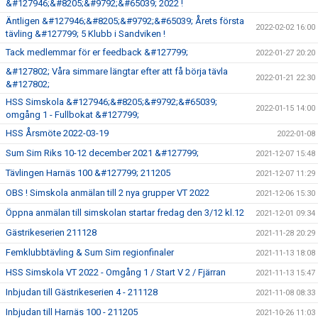
&#127946;&#8205;&#9792;&#65039; 2022 !
Äntligen &#127946;&#8205;&#9792;&#65039; Årets första
2022-02-02 16:00
tävling &#127799; 5 Klubb i Sandviken !
Tack medlemmar för er feedback &#127799;
2022-01-27 20:20
&#127802; Våra simmare längtar efter att få börja tävla
2022-01-21 22:30
&#127802;
HSS Simskola &#127946;&#8205;&#9792;&#65039;
2022-01-15 14:00
omgång 1 - Fullbokat &#127799;
HSS Årsmöte 2022-03-19
2022-01-08
Sum Sim Riks 10-12 december 2021 &#127799;
2021-12-07 15:48
Tävlingen Harnäs 100 &#127799; 211205
2021-12-07 11:29
OBS ! Simskola anmälan till 2 nya grupper VT 2022
2021-12-06 15:30
Öppna anmälan till simskolan startar fredag den 3/12 kl.12
2021-12-01 09:34
Gästrikeserien 211128
2021-11-28 20:29
Femklubbtävling & Sum Sim regionfinaler
2021-11-13 18:08
HSS Simskola VT 2022 - Omgång 1 / Start V 2 / Fjärran
2021-11-13 15:47
Inbjudan till Gästrikeserien 4 - 211128
2021-11-08 08:33
Inbjudan till Harnäs 100 - 211205
2021-10-26 11:03