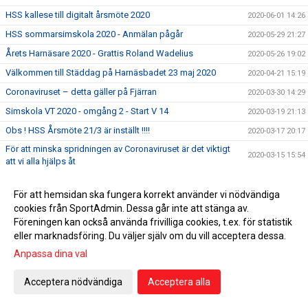
HSS kallese till digitalt årsmöte 2020
2020-06-01 14:26
HSS sommarsimskola 2020 - Anmälan pågår
2020-05-29 21:27
Årets Harnäsare 2020 - Grattis Roland Wadelius
2020-05-26 19:02
Välkommen till Städdag på Harnäsbadet 23 maj 2020
2020-04-21 15:19
Coronaviruset – detta gäller på Fjärran
2020-03-30 14:29
Simskola VT 2020 - omgång 2 - Start V 14
2020-03-19 21:13
Obs ! HSS Årsmöte 21/3 är inställt !!!!
2020-03-17 20:17
För att minska spridningen av Coronaviruset är det viktigt
2020-03-15 15:54
att vi alla hjälps åt
5 klubbtävlingen den 15 mars är inställd !
2020-03-13 11:42
För att hemsidan ska fungera korrekt använder vi nödvändiga
Äntligen har vi fått upp våra sponsorskyltar på Fjärran
2020-03-08 22:59
cookies från SportAdmin. Dessa går inte att stänga av.
Erbjudande om att gå funktionärsutbildning 21/3
2020-02-27 04:34
Föreningen kan också använda frivilliga cookies, t.ex. för statistik
eller marknadsföring. Du väljer själv om du vill acceptera dessa.
HSS årsmöte 21/3 men utprovning av profilkläder !
2020-02-21 15:59
Anpassa dina val
Simskola VT 2020 - omgång 2 - Start V 14
2020-02-12 21:42
Tacka för er feedback i medlemsenkäten
2020-02-07 10:39
Acceptera nödvändiga
Acceptera alla
Dubbla tävlingar 1:a helgen i februari 2020
2020-01-31