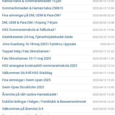
Harnäs halva & Sommarsimiaden 15 juni
2025-06-16 12:50
SommarSimiaden & Harnäs halva 250615
2025-06-12 13:00
Fina simningar på DM, UDM & Para-DM !
2025-06-08 20:20
DM, UDM & Para-DM / Köping 7-8 juni
2025-06-05 10:38
HSS Sommarsimskola är fullbokad !
2025-05-31 19:30
Gästrikeserien 24 maj, Fjärranhöjderbadet Gävle
2025-05-22 15:50
Jöns Svanberg 16-18 maj 2025 i Fyrishov, Uppsala
2025-05-19
Toppen helg i Falu SkinsGames !
2025-05-11 21:42
Falu SkinsGames 10-11 maj 2025
2025-05-08 11:00
HSS arrangerar kostnadsfri sommarsimskola 2025
2025-05-02 15:10
Välkommen 26/4 till HSS Städdag
2025-04-17 13:00
Fina simningar i Swim open 2025
2025-04-15 13:25
Swim Open Stockholm 2025
2025-04-10 13:40
Årsmöte på vårt vackra Harnäsbadet !
2025-04-07 14:30
Dubbla tävlingar i helgen / Femklubb & Bessemersimmet
2025-04-06 16:25
Välkommen på årsmöte 5/4
2025-04-02 19:00