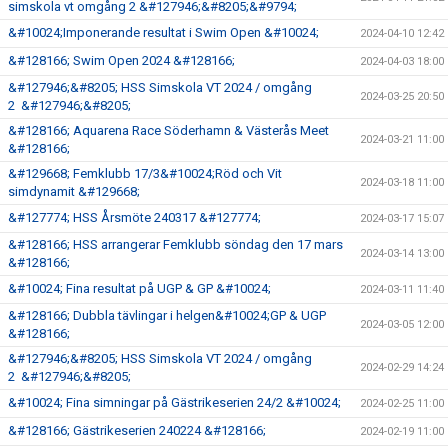
simskola vt omgång 2 &#127946;&#8205;&#9794;
&#10024;Imponerande resultat i Swim Open &#10024;
2024-04-10 12:42
&#128166; Swim Open 2024 &#128166;
2024-04-03 18:00
&#127946;&#8205; HSS Simskola VT 2024 / omgång
2024-03-25 20:50
2 &#127946;&#8205;
&#128166; Aquarena Race Söderhamn & Västerås Meet
2024-03-21 11:00
&#128166;
&#129668; Femklubb 17/3&#10024;Röd och Vit
2024-03-18 11:00
simdynamit &#129668;
&#127774; HSS Årsmöte 240317 &#127774;
2024-03-17 15:07
&#128166; HSS arrangerar Femklubb söndag den 17 mars
2024-03-14 13:00
&#128166;
&#10024; Fina resultat på UGP & GP &#10024;
2024-03-11 11:40
&#128166; Dubbla tävlingar i helgen&#10024;GP & UGP
2024-03-05 12:00
&#128166;
&#127946;&#8205; HSS Simskola VT 2024 / omgång
2024-02-29 14:24
2 &#127946;&#8205;
&#10024; Fina simningar på Gästrikeserien 24/2 &#10024;
2024-02-25 11:00
&#128166; Gästrikeserien 240224 &#128166;
2024-02-19 11:00