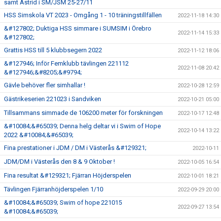
samt Astrid i SM/JSM 25-27/11
HSS Simskola VT 2023 - Omgång 1 - 10 träningstillfällen
2022-11-18 14:30
&#127802; Duktiga HSS simmare i SUMSIM i Örebro
2022-11-14 15:33
&#127802;
Grattis HSS till 5 klubbsegern 2022
2022-11-12 18:06
&#127946; Inför Femklubb tävlingen 221112
2022-11-08 20:42
&#127946;&#8205;&#9794;
Gävle behöver fler simhallar !
2022-10-28 12:59
Gästrikeserien 221023 i Sandviken
2022-10-21 05:00
Tillsammans simmade de 106200 meter för forskningen
2022-10-17 12:48
&#10084;&#65039; Denna helg deltar vi i Swim of Hope
2022-10-14 13:22
2022 &#10084;&#65039;
Fina prestationer i JDM / DM i Västerås &#129321;
2022-10-11
JDM/DM i Västerås den 8 & 9 Oktober !
2022-10-05 16:54
Fina resultat &#129321; Fjärran Höjderspelen
2022-10-01 18:21
Tävlingen Fjärranhöjderspelen 1/10
2022-09-29 20:00
&#10084;&#65039; Swim of hope 221015
2022-09-27 13:54
&#10084;&#65039;