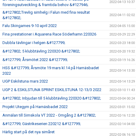
2022-04-13 10:37
föreningsutveckling & framtida behov &#127946;
&#127802;Trevlig simhelg i Falun med fina resultat
2022-04-11 02:02
&#127802;
Falu Skingames 9-10 april 2022
2022-04-05 15:00
Fina prestationer i Aquarena Race Söderhamn 220326
2022-03-29 22:29
Dubbla tävlingar i helgen &#127799;
2022-03-23 18:00
&#127802; 5 klubbtävling 220320 &#127802;
2022-03-20 19:32
&#127799; Årsmötet 2022 &#127799;
2022-03-19 16:26
HSS &#127799; Årsmöte 19 mars kl.14 på Harnäsbadet
2022-03-14 13:30
2022
UGP Eskilstuna mars 2022
2022-03-14 13:29
UGP 2 & ESKILSTUNA SPRINT ESKILSTUNA 12-13/3 2022
2022-03-10 11:43
&#127802; Inbjudan till 5 klubbtävling 220320 &#127802;
2022-03-04 00:24
Projekt Utegym på Harnäsbadet 2022
2022-03-01 15:02
Anmälan till Simskola VT 2022 - Omgång 2 &#127802;
2022-02-16 12:20
&#127799; Gästrikeserien 220212 &#127799;
2022-02-14 04:00
Härlig start på det nya simåret
2022-02-06 16:10