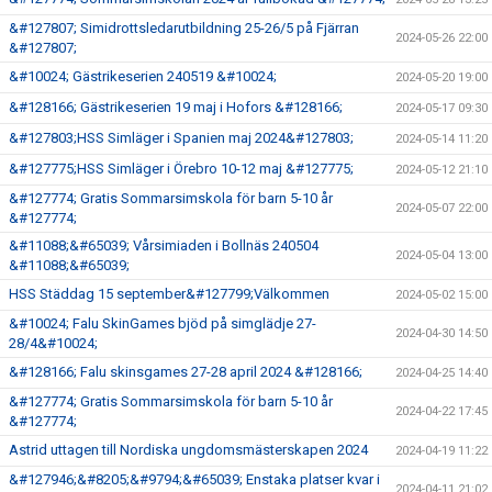
&#127807; Simidrottsledarutbildning 25-26/5 på Fjärran
2024-05-26 22:00
&#127807;
&#10024; Gästrikeserien 240519 &#10024;
2024-05-20 19:00
&#128166; Gästrikeserien 19 maj i Hofors &#128166;
2024-05-17 09:30
&#127803;HSS Simläger i Spanien maj 2024&#127803;
2024-05-14 11:20
&#127775;HSS Simläger i Örebro 10-12 maj &#127775;
2024-05-12 21:10
&#127774; Gratis Sommarsimskola för barn 5-10 år
2024-05-07 22:00
&#127774;
&#11088;&#65039; Vårsimiaden i Bollnäs 240504
2024-05-04 13:00
&#11088;&#65039;
HSS Städdag 15 september&#127799;Välkommen
2024-05-02 15:00
&#10024; Falu SkinGames bjöd på simglädje 27-
2024-04-30 14:50
28/4&#10024;
&#128166; Falu skinsgames 27-28 april 2024 &#128166;
2024-04-25 14:40
&#127774; Gratis Sommarsimskola för barn 5-10 år
2024-04-22 17:45
&#127774;
Astrid uttagen till Nordiska ungdomsmästerskapen 2024
2024-04-19 11:22
&#127946;&#8205;&#9794;&#65039; Enstaka platser kvar i
2024-04-11 21:02