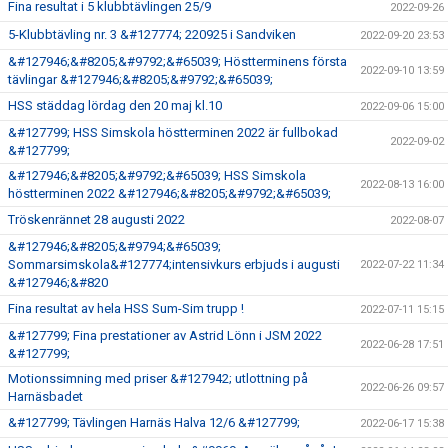
Fina resultat i 5 klubbtävlingen 25/9
2022-09-26
5-Klubbtävling nr. 3 &#127774; 220925 i Sandviken
2022-09-20 23:53
&#127946;&#8205;&#9792;&#65039; Höstterminens första
2022-09-10 13:59
tävlingar &#127946;&#8205;&#9792;&#65039;
HSS städdag lördag den 20 maj kl.10
2022-09-06 15:00
&#127799; HSS Simskola höstterminen 2022 är fullbokad
2022-09-02
&#127799;
&#127946;&#8205;&#9792;&#65039; HSS Simskola
2022-08-13 16:00
höstterminen 2022 &#127946;&#8205;&#9792;&#65039;
Tröskenrännet 28 augusti 2022
2022-08-07
&#127946;&#8205;&#9794;&#65039;
Sommarsimskola&#127774;intensivkurs erbjuds i augusti
2022-07-22 11:34
&#127946;&#820
Fina resultat av hela HSS Sum-Sim trupp !
2022-07-11 15:15
&#127799; Fina prestationer av Astrid Lönn i JSM 2022
2022-06-28 17:51
&#127799;
Motionssimning med priser &#127942; utlottning på
2022-06-26 09:57
Harnäsbadet
&#127799; Tävlingen Harnäs Halva 12/6 &#127799;
2022-06-17 15:38