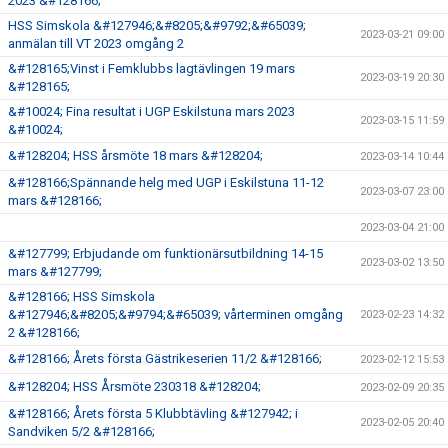
2023 &#128166;
HSS Simskola &#127946;&#8205;&#9792;&#65039;
2023-03-21 09:00
anmälan till VT 2023 omgång 2
&#128165;Vinst i Femklubbs lagtävlingen 19 mars
2023-03-19 20:30
&#128165;
&#10024; Fina resultat i UGP Eskilstuna mars 2023
2023-03-15 11:59
&#10024;
&#128204; HSS årsmöte 18 mars &#128204;
2023-03-14 10:44
&#128166;Spännande helg med UGP i Eskilstuna 11-12
2023-03-07 23:00
mars &#128166;
2023-03-04 21:00
&#127799; Erbjudande om funktionärsutbildning 14-15
2023-03-02 13:50
mars &#127799;
&#128166; HSS Simskola
&#127946;&#8205;&#9794;&#65039; vårterminen omgång
2023-02-23 14:32
2 &#128166;
&#128166; Årets första Gästrikeserien 11/2 &#128166;
2023-02-12 15:53
&#128204; HSS Årsmöte 230318 &#128204;
2023-02-09 20:35
&#128166; Årets första 5 Klubbtävling &#127942; i
2023-02-05 20:40
Sandviken 5/2 &#128166;