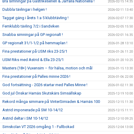
Bra simningar på Gästrikeserien & Järfälla Nationella !
2026-02-15 14:35
Dubbla tävlingar i helgen !
2026-02-11 13:40
Taggat gäng i årets 1:a 5 klubbtävling !
2026-02-07 17:30
Femklubb tävling 7/2 i Sandviken
2026-02-05 15:50
Snabba simningar på GP regionalt !
2026-02-01 16:35
GP regionalt 31/1-1/2 på hemmaplan !
2026-01-28 13:10
Fina prestationer på USM riks 23-25/1
2026-01-26 11:20
USM Riks med Astrid & Ella 23-25/1
2026-01-20 10:25
Masters (18+) Vuxensim – för hälsa, motion och mål
2026-01-15 13:30
Fina prestationer på Palles minne 2026 !
2026-01-06 22:00
God fortsättning - 2026 startar med Palles Minne !
2026-01-02 11:30
God jul Önskar Harnäs Skutskärs Simsällskap
2025-12-19 10:00
Rekord många simmare på VinterSimiaden & Harnäs 100
2025-12-15 11:30
Astrid imponerade på SM 10-14/12
2025-12-15 11:11
Astrid deltar i SM 10-14/12
2025-12-10 09:25
Simskolan VT 2026 omgång 1 - Fullbokad
2025-12-04 13:00