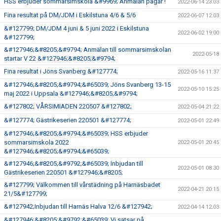
HSS erbjuder sommarsimskola &#9969; Anmälan pågår !
2022-06-14 23:03
Fina resultat på DM/JDM i Eskilstuna 4/6 & 5/6
2022-06-07 12:03
&#127799; DM/JDM 4 juni & 5 juni 2022 i Eskilstuna
2022-06-02 19:00
&#127799;
&#127946;&#8205;&#9794; Anmälan till sommarsimskolan
2022-05-18
startar V 22 &#127946;&#8205;&#9794;
Fina resultat i Jöns Svanberg &#127774;
2022-05-16 11:37
&#127946;&#8205;&#9794;&#65039; Jöns Svanberg 13-15
2022-05-10 15:25
maj 2022 i Uppsala &#127946;&#8205;&#9794;
&#127802; VÅRSIMIADEN 220507 &#127802;
2022-05-04 21:22
&#127774; Gästrikeserien 220501 &#127774;
2022-05-01 22:49
&#127946;&#8205;&#9794;&#65039; HSS erbjuder
sommarsimskola 2022
2022-05-01 20:45
&#127946;&#8205;&#9794;&#65039;
&#127946;&#8205;&#9792;&#65039; Inbjudan till
2022-05-01 08:30
Gästrikeserien 220501 &#127946;&#8205;
&#127799; Välkommen till vårstädning på Harnäsbadet
2022-04-21 20:15
21/5&#127799;
&#127942;Inbjudan till Harnäs Halva 12/6 &#127942;
2022-04-14 12:03
&#127946;&#8205;&#9792;&#65039; Vi satsar på