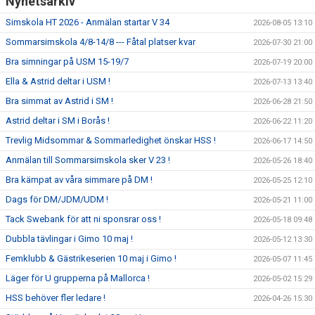
Nyhetsarkiv
Simskola HT 2026 - Anmälan startar V 34
2026-08-05 13:10
Sommarsimskola 4/8-14/8 --- Fåtal platser kvar
2026-07-30 21:00
Bra simningar på USM 15-19/7
2026-07-19 20:00
Ella & Astrid deltar i USM !
2026-07-13 13:40
Bra simmat av Astrid i SM !
2026-06-28 21:50
Astrid deltar i SM i Borås !
2026-06-22 11:20
Trevlig Midsommar & Sommarledighet önskar HSS !
2026-06-17 14:50
Anmälan till Sommarsimskola sker V 23 !
2026-05-26 18:40
Bra kämpat av våra simmare på DM !
2026-05-25 12:10
Dags för DM/JDM/UDM !
2026-05-21 11:00
Tack Swebank för att ni sponsrar oss !
2026-05-18 09:48
Dubbla tävlingar i Gimo 10 maj !
2026-05-12 13:30
Femklubb & Gästrikeserien 10 maj i Gimo !
2026-05-07 11:45
Läger för U grupperna på Mallorca !
2026-05-02 15:29
HSS behöver fler ledare !
2026-04-26 15:30