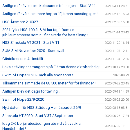
Äntligen får även simskolabarnen träna igen -- Start V 11
2021-03-11 23:51
Äntligen får våra simmare hoppa i Fjärrans bassäng igen !
2021-02-18 15:23
HSS Årsmöte 210327
2021-02-09 16:58
2021 fyller HSS 100 år & Vi har tagit fram en
2021-01-14 23:42
jubileumsmössa som nu finns redo för beställning !
HSS Simskola VT 2021 - Start V 11
2020-11-20 16:44
SUM SIM November 2020 - Sundsvall
2020-11-07 12:41
Gästrikeserien 4 - Inställt
2020-11-04 12:55
Lokala tävlingar arrangeras på Fjärran denna oktober helg !
2020-10-17 20:50
Swim of Hope 2020 - Tack alla sponsorer !
2020-09-29
Tillsammans simmade de 88 500 meter för forskningen !
2020-09-22 23:45
Äntligen blev det dags för tävling !
2020-09-19 14:39
Swim of Hope 22/9-2020
2020-08-25 20:00
Nytt datum för HSS Städdag Harnäsbadet 26/9
2020-08-18 03:31
Simskola HT 2020 - Start V 37 / September
2020-06-28 17:24
Idag 2/6 börjar utesäsongen ute vid vårt vackra
2020-06-02 11:51
Harnäsbadet !