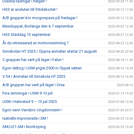
Dubbla tävlingar i helgen !
2025-09-23 11:50
HSS är ansluten till fritidskortet !
2025-09-15 17:00
A/B gruppen kör morgonpass på fredagar !
2025-09-12 13:25
Masdoppet, Borlänge den 6-7 september
2025-09-02 12:30
HSS Städdag 13 september
2025-08-27 12:30
År du intresserad av motionssimning ?
2025-08-22 12:00
Simskolan HT 2025 / Öppna anmälan startar 21 augusti
2025-08-20 22:06
C gruppen har varit på läger i Falun !
2025-08-18 11:40
Egon deltog i USM yngre 2500 m Öppet vatten
2025-08-16 13:29
V 34 / Anmälan till Simskola HT 2025
2025-08-13 14:40
A/B gruppen har varit på läger i Orsa
2025-08-10
Fina simningar i USM 9-13 juli
2025-07-13 19:20
USM i Halmstad 9 – 13 juli 2025
2025-07-08 12:50
Egon vann Vansbro Ungdomssim !
2025-07-04 20:57
Isabelle imponerade i SM !
2025-06-29 15:00
SM/U21-SM i Norrköping
2025-06-23 15:00