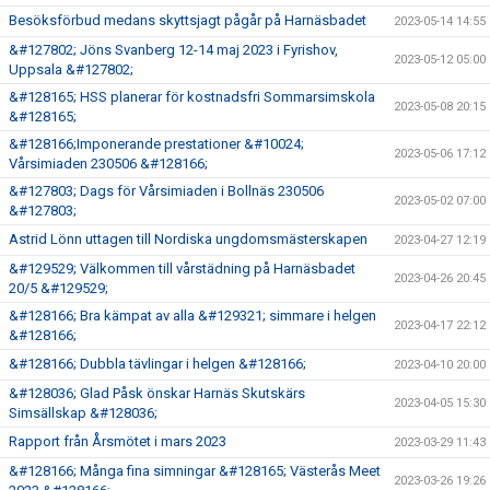
Besöksförbud medans skyttsjagt pågår på Harnäsbadet
2023-05-14 14:55
&#127802; Jöns Svanberg 12-14 maj 2023 i Fyrishov,
2023-05-12 05:00
Uppsala &#127802;
&#128165; HSS planerar för kostnadsfri Sommarsimskola
2023-05-08 20:15
&#128165;
&#128166;Imponerande prestationer &#10024;
2023-05-06 17:12
Vårsimiaden 230506 &#128166;
&#127803; Dags för Vårsimiaden i Bollnäs 230506
2023-05-02 07:00
&#127803;
Astrid Lönn uttagen till Nordiska ungdomsmästerskapen
2023-04-27 12:19
&#129529; Välkommen till vårstädning på Harnäsbadet
2023-04-26 20:45
20/5 &#129529;
&#128166; Bra kämpat av alla &#129321; simmare i helgen
2023-04-17 22:12
&#128166;
&#128166; Dubbla tävlingar i helgen &#128166;
2023-04-10 20:00
&#128036; Glad Påsk önskar Harnäs Skutskärs
2023-04-05 15:30
Simsällskap &#128036;
Rapport från Årsmötet i mars 2023
2023-03-29 11:43
&#128166; Många fina simningar &#128165; Västerås Meet
2023-03-26 19:26