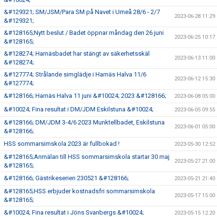
&#129321; SM/JSM/Para SM på Navet i Umeå 28/6 - 2/7
2023-06-28 11:29
&#129321;
&#128165;Nytt beslut / Badet öppnar måndag den 26 juni
2023-06-25 10:17
&#128165;
&#128274; Harnäsbadet har stängt av säkerhetsskäl
2023-06-13 11:00
&#128274;
&#127774; Strålande simglädje i Harnäs Halva 11/6
2023-06-12 15:30
&#127774;
&#128166; Harnäs Halva 11 juni &#10024; 2023 &#128166;
2023-06-08 05:00
&#10024; Fina resultat i DM/JDM Eskilstuna &#10024;
2023-06-05 09:55
&#128166; DM/JDM 3-4/6 2023 Munktellbadet, Eskilstuna
2023-06-01 05:00
&#128166;
HSS sommarsimskola 2023 är fullbokad !
2023-05-30 12:52
&#128165;Anmälan till HSS sommarsimskola startar 30 maj
2023-05-27 21:00
&#128165;
&#128166; Gästrikeserien 230521 &#128166;
2023-05-21 21:40
&#128165;HSS erbjuder kostnadsfri sommarsimskola
2023-05-17 15:00
&#128165;
&#10024; Fina resultat i Jöns Svanbergs &#10024;
2023-05-15 12:20