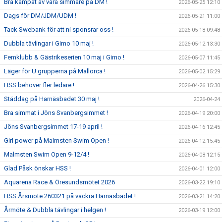
Bra kämpat av våra simmare på DM !
2026-05-25 12:10
Dags för DM/JDM/UDM !
2026-05-21 11:00
Tack Swebank för att ni sponsrar oss !
2026-05-18 09:48
Dubbla tävlingar i Gimo 10 maj !
2026-05-12 13:30
Femklubb & Gästrikeserien 10 maj i Gimo !
2026-05-07 11:45
Läger för U grupperna på Mallorca !
2026-05-02 15:29
HSS behöver fler ledare !
2026-04-26 15:30
Städdag på Harnäsbadet 30 maj !
2026-04-24
Bra simmat i Jöns Svanbergsimmet !
2026-04-19 20:00
Jöns Svanbergsimmet 17-19 april !
2026-04-16 12:45
Girl power på Malmsten Swim Open !
2026-04-12 15:45
Malmsten Swim Open 9-12/4 !
2026-04-08 12:15
Glad Påsk önskar HSS !
2026-04-01 12:00
Aquarena Race & Öresundsmötet 2026
2026-03-22 19:10
HSS Årsmöte 260321 på vackra Harnäsbadet !
2026-03-21 14:20
Årmöte & Dubbla tävlingar i helgen !
2026-03-19 12:00