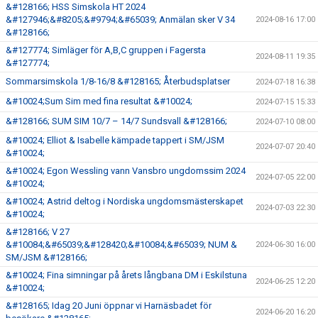
&#128166; HSS Simskola HT 2024
&#127946;&#8205;&#9794;&#65039; Anmälan sker V 34
2024-08-16 17:00
&#128166;
&#127774; Simläger för A,B,C gruppen i Fagersta
2024-08-11 19:35
&#127774;
Sommarsimskola 1/8-16/8 &#128165; Återbudsplatser
2024-07-18 16:38
&#10024;Sum Sim med fina resultat &#10024;
2024-07-15 15:33
&#128166; SUM SIM 10/7 – 14/7 Sundsvall &#128166;
2024-07-10 08:00
&#10024; Elliot & Isabelle kämpade tappert i SM/JSM
2024-07-07 20:40
&#10024;
&#10024; Egon Wessling vann Vansbro ungdomssim 2024
2024-07-05 22:00
&#10024;
&#10024; Astrid deltog i Nordiska ungdomsmästerskapet
2024-07-03 22:30
&#10024;
&#128166; V 27
&#10084;&#65039;&#128420;&#10084;&#65039; NUM &
2024-06-30 16:00
SM/JSM &#128166;
&#10024; Fina simningar på årets långbana DM i Eskilstuna
2024-06-25 12:20
&#10024;
&#128165; Idag 20 Juni öppnar vi Harnäsbadet för
2024-06-20 16:20