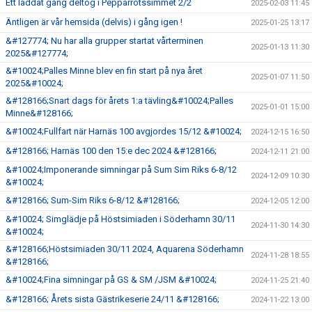
Ett laddat gäng deltog i Pepparrotssimmet 2/2
2025-02-03 11:45
Äntligen är vår hemsida (delvis) i gång igen !
2025-01-25 13:17
&#127774; Nu har alla grupper startat vårterminen
2025-01-13 11:30
2025&#127774;
&#10024;Palles Minne blev en fin start på nya året
2025-01-07 11:50
2025&#10024;
&#128166;Snart dags för årets 1:a tävling&#10024;Palles
2025-01-01 15:00
Minne&#128166;
&#10024;Fullfart när Harnäs 100 avgjordes 15/12 &#10024;
2024-12-15 16:50
&#128166; Harnäs 100 den 15:e dec 2024 &#128166;
2024-12-11 21:00
&#10024;Imponerande simningar på Sum Sim Riks 6-8/12
2024-12-09 10:30
&#10024;
&#128166; Sum-Sim Riks 6-8/12 &#128166;
2024-12-05 12:00
&#10024; Simglädje på Höstsimiaden i Söderhamn 30/11
2024-11-30 14:30
&#10024;
&#128166;Höstsimiaden 30/11 2024, Aquarena Söderhamn
2024-11-28 18:55
&#128166;
&#10024;Fina simningar på GS & SM /JSM &#10024;
2024-11-25 21:40
&#128166; Årets sista Gästrikeserie 24/11 &#128166;
2024-11-22 13:00