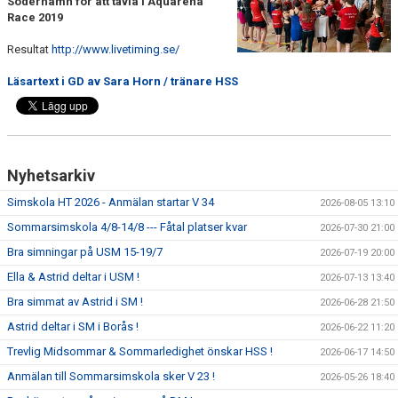
Söderhamn för att tävla i Aquarena
FJÄRRANHÖJDERBADET
Race 2019
Resultat
HARNÄSBADET
http://www.livetiming.se/
Läsartext i GD av Sara Horn / tränare HSS
Nyhetsarkiv
Simskola HT 2026 - Anmälan startar V 34
2026-08-05 13:10
Sommarsimskola 4/8-14/8 --- Fåtal platser kvar
2026-07-30 21:00
Bra simningar på USM 15-19/7
2026-07-19 20:00
Ella & Astrid deltar i USM !
2026-07-13 13:40
Bra simmat av Astrid i SM !
2026-06-28 21:50
Astrid deltar i SM i Borås !
2026-06-22 11:20
Trevlig Midsommar & Sommarledighet önskar HSS !
2026-06-17 14:50
Anmälan till Sommarsimskola sker V 23 !
2026-05-26 18:40