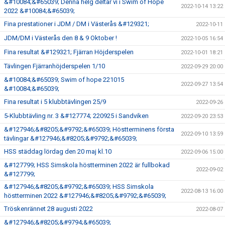
&#10084;&#65039; Denna helg deltar vi i Swim of Hope
2022-10-14 13:22
2022 &#10084;&#65039;
Fina prestationer i JDM / DM i Västerås &#129321;
2022-10-11
JDM/DM i Västerås den 8 & 9 Oktober !
2022-10-05 16:54
Fina resultat &#129321; Fjärran Höjderspelen
2022-10-01 18:21
Tävlingen Fjärranhöjderspelen 1/10
2022-09-29 20:00
&#10084;&#65039; Swim of hope 221015
2022-09-27 13:54
&#10084;&#65039;
Fina resultat i 5 klubbtävlingen 25/9
2022-09-26
5-Klubbtävling nr. 3 &#127774; 220925 i Sandviken
2022-09-20 23:53
&#127946;&#8205;&#9792;&#65039; Höstterminens första
2022-09-10 13:59
tävlingar &#127946;&#8205;&#9792;&#65039;
HSS städdag lördag den 20 maj kl.10
2022-09-06 15:00
&#127799; HSS Simskola höstterminen 2022 är fullbokad
2022-09-02
&#127799;
&#127946;&#8205;&#9792;&#65039; HSS Simskola
2022-08-13 16:00
höstterminen 2022 &#127946;&#8205;&#9792;&#65039;
Tröskenrännet 28 augusti 2022
2022-08-07
&#127946;&#8205;&#9794;&#65039;