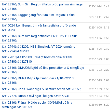
&#128166; Sum Sim Region i Falun bjöd på fina simningar
2023-11-14 12:44
&#128166;
&#128166; Taggat gäng för Sum Sim Region i Falun
2023-11-11 12:59
&#128166;
&#10024; Leif Bergström vår fantastiska ordförande
2023-11-08 15:16
&#10024;
&#128166; Sum Sim Regionfinaler 11/11-12/11 i Falun
2023-11-06 13:50
&#128166;
&#127946;&#8205; HSS Simskola VT 2024 omgång 1
2023-11-05 12:30
&#127946;&#8205;
&#127810;&#127809; Trevligt höstlov önskar HSS
2023-10-29 19:03
&#127809;&#127810;
&#128166; DM/JDM bjöd på fina prestationer & simglädje
2023-10-23 12:20
&#128166;
&#128166; DM/JDM på fjärranhöjder 21/10 - 22/10
2023-10-13 15:08
&#128166;
&#128166; Jöns Svanbergs & Gästrikeserien &#128166;
2023-10-09 10:58
&#127774; Dubbla tävlingar i helgen &#127774;
2023-10-04 11:50
&#128166; Fjärran Höjderspelen 30/9 bjöd på fina
2023-09-30 18:20
simningar &#128166;