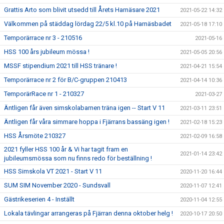
Grattis Arto som blivit utsedd till Årets Harnäsare 2021
2021-05-22 14:32
Välkommen på städdag lördag 22/5 kl.10 på Harnäsbadet
2021-05-18 17:10
Temporärrace nr 3 - 210516
2021-05-16
HSS 100 års jubileum mössa !
2021-05-05 20:56
MSSF stipendium 2021 till HSS tränare !
2021-04-21 15:54
Temporärrace nr 2 för B/C-gruppen 210413
2021-04-14 10:36
TemporärRace nr 1 - 210327
2021-03-27
Äntligen får även simskolabarnen träna igen -- Start V 11
2021-03-11 23:51
Äntligen får våra simmare hoppa i Fjärrans bassäng igen !
2021-02-18 15:23
HSS Årsmöte 210327
2021-02-09 16:58
2021 fyller HSS 100 år & Vi har tagit fram en
2021-01-14 23:42
jubileumsmössa som nu finns redo för beställning !
HSS Simskola VT 2021 - Start V 11
2020-11-20 16:44
SUM SIM November 2020 - Sundsvall
2020-11-07 12:41
Gästrikeserien 4 - Inställt
2020-11-04 12:55
Lokala tävlingar arrangeras på Fjärran denna oktober helg !
2020-10-17 20:50