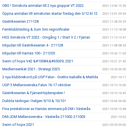
OBS ! Simskola anmälan till 2 nya grupper VT 2022
2021-12-06 15:30
Öppna anmälan till simskolan startar fredag den 3/12 kl.12
2021-12-01 09:34
Gästrikeserien 211128
2021-11-28 20:29
Femklubbtävling & Sum Sim regionfinaler
2021-11-13 18:08
HSS Simskola VT 2022 - Omgång 1 / Start V 2 / Fjärran
2021-11-13 15:47
Inbjudan till Gästrikeserien 4 - 211128
2021-11-08 08:33
Inbjudan till Harnäs 100 - 211205
2021-10-26 11:03
Swim of hope V42 &#10084;&#65039; 2021
2021-10-21 21:40
Medlemsenkät 2021 - Strategi 2025
2021-10-20 05:00
2 nya klubbrekord på UGP Falun - Grattis Isabelle & Matilda
2021-10-17
UGP 3 Mellansvenska Falun 16-17 oktober
2021-10-13 10:00
Gästrikeserien & FjärranHöjderspelen !
2021-10-10 16:45
Dubbla tävlingar i helgen 9/10 & 10/10 !
2021-10-06 04:00
Fina prestationer av Harnäs simmare på DM i Västerås
2021-10-04 10:48
DM/JDM Mellansvenska - Västerås 211002-211003
2021-10-02
Swim of hope 2021
2021-09-29 09:00