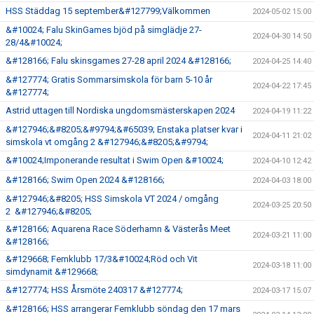
HSS Städdag 15 september&#127799;Välkommen
2024-05-02 15:00
&#10024; Falu SkinGames bjöd på simglädje 27-
2024-04-30 14:50
28/4&#10024;
&#128166; Falu skinsgames 27-28 april 2024 &#128166;
2024-04-25 14:40
&#127774; Gratis Sommarsimskola för barn 5-10 år
2024-04-22 17:45
&#127774;
Astrid uttagen till Nordiska ungdomsmästerskapen 2024
2024-04-19 11:22
&#127946;&#8205;&#9794;&#65039; Enstaka platser kvar i
2024-04-11 21:02
simskola vt omgång 2 &#127946;&#8205;&#9794;
&#10024;Imponerande resultat i Swim Open &#10024;
2024-04-10 12:42
&#128166; Swim Open 2024 &#128166;
2024-04-03 18:00
&#127946;&#8205; HSS Simskola VT 2024 / omgång
2024-03-25 20:50
2 &#127946;&#8205;
&#128166; Aquarena Race Söderhamn & Västerås Meet
2024-03-21 11:00
&#128166;
&#129668; Femklubb 17/3&#10024;Röd och Vit
2024-03-18 11:00
simdynamit &#129668;
&#127774; HSS Årsmöte 240317 &#127774;
2024-03-17 15:07
&#128166; HSS arrangerar Femklubb söndag den 17 mars