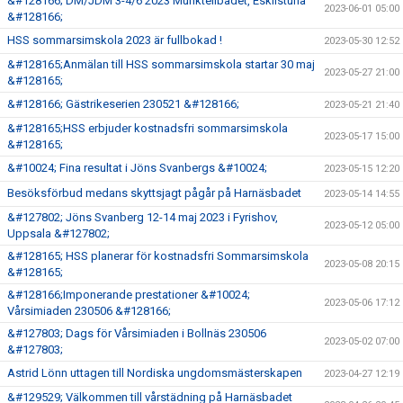
&#128166; DM/JDM 3-4/6 2023 Munktellbadet, Eskilstuna
2023-06-01 05:00
&#128166;
HSS sommarsimskola 2023 är fullbokad !
2023-05-30 12:52
&#128165;Anmälan till HSS sommarsimskola startar 30 maj
2023-05-27 21:00
&#128165;
&#128166; Gästrikeserien 230521 &#128166;
2023-05-21 21:40
&#128165;HSS erbjuder kostnadsfri sommarsimskola
2023-05-17 15:00
&#128165;
&#10024; Fina resultat i Jöns Svanbergs &#10024;
2023-05-15 12:20
Besöksförbud medans skyttsjagt pågår på Harnäsbadet
2023-05-14 14:55
&#127802; Jöns Svanberg 12-14 maj 2023 i Fyrishov,
2023-05-12 05:00
Uppsala &#127802;
&#128165; HSS planerar för kostnadsfri Sommarsimskola
2023-05-08 20:15
&#128165;
&#128166;Imponerande prestationer &#10024;
2023-05-06 17:12
Vårsimiaden 230506 &#128166;
&#127803; Dags för Vårsimiaden i Bollnäs 230506
2023-05-02 07:00
&#127803;
Astrid Lönn uttagen till Nordiska ungdomsmästerskapen
2023-04-27 12:19
&#129529; Välkommen till vårstädning på Harnäsbadet