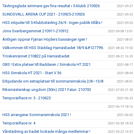
Tävlingsglada simmare gav fina resultat i 5-klubb 210926
2021-09-27
SUNDSVALL ARENA CUP 2021 - 210925-210926
2021-09-23
HSS inbjuder till 5-Klubbstävling 26/9 - Ingen publik tillåts !
2021-09-20
Jöns Svanbergsimmet 210911-210912
2021-09-08 13:01
Äntligen öppnar Fjärran Höjders bassänger igen !
2021-08-31
Välkommen till HSS Städdag Harnäsbadet 18/9 &#127799;
2021-08-26 19:50
Tröskenrännet 210822 på Harnäsbadet.
2021-08-21 16:59
OBS ! Extra platser till Baddaren / Simskola HT 2021
2021-08-17
HSS Simskola HT 2021 - Start V 36
2021-08-04
Erbjudande om extraplatser till sommarsimskola 2/8—13/8
2021-08-01
Riksmästerskap ungdom (50m) 2021 Falun 210703
2021-07-03 21:30
TemporärRace nr. 5 - 210623
2021-06-23
2021-06-19 18:16
HSS arrangerar Sommarsimskola 2021 !
2021-06-02
TemporärRace nr. 4
2021-05-30 18:53
Vårstädning av badet lockade många medlemmar !
2021-05-22 14:57