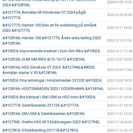
2024-01-05 14:55
2024 &#128166;
&#127774; Anmälan till Simskolan VT 2024 pågår
2023-12-20 05:00
&#127774;
&#127775; Harnäs 100 blev en fin avslutning på simåret
2023-12-17 18:00
2023 &#127775;
&#128166; Harnäs 100 &#127775; Årets sista tävling 2023
2023-12-13 21:50
&#128166;
&#10024; Imponerande insatser i Sum Sim Riks &#10024;
2023-12-11 12:38
&#128166; SUM SIM RIKS 8/12-10/12 &#128166;
2023-12-07 18:00
&#128166; HSS Simskola VT 2024 &#127946;&#8205;
2023-12-05 17:45
Anmälan startar V 50 &#128166;
&#10024; Fina simningar i Höstsimiaden 231202 &#10024;
2023-12-02 18:35
&#128166; HÖSTSIMIADEN 2023 I SÖDERHAMN &#128166;
2023-11-30 12:00
&#10024; Bra kämpat i SM/JSM av HSS trion &#10024;
2023-11-27 18:30
&#127774; Gästrikeserien 231126 &#127774;
2023-11-27 18:10
&#128166; SM/JSM & Gästrikeserien &#128166;
2023-11-21 14:32
&#127942; Grattis HSS till 5 klubbsegern 2023 &#127942;
2023-11-18 20:00
&#127810; 5 klubbtävling 231118 &#127810;
2023-11-16 23:13