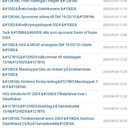
&#128166; Triss i tävlingar i helgen &#128166;
2024-10-03 13:00
&#10024;Årets tredje Gästrikeserie &#10024;
2024-09-30 11:10
&#128166; Sponsorer sökes till DM 19-20/10 &#128166;
2024-09-26 11:00
&#10024;Wadköpingsdoppet 2024 &#10024;
2024-09-23 11:00
Tack &#10084;&#65039; alla som sponsrat Swim of hope
2024-09-20 13:00
2024
&#10024; HSS & MSSF arrangerar DM 19-20/10 i Gävle
2024-09-15 20:15
&#10024;
&#127810;&#129529;Välkommen till städdagen
2024-09-12 12:00
15/9&#129529;&#127810;
&#10024; Masdoppet blev en rivstart på höstterminen
2024-09-08 16:20
&#10024;
&#128166; Höstens första tävling&#127807;Masdoppet 7-
2024-09-05 13:55
8/9 &#128166;
HSS Simskola HT 2024 &#10024; Fåtalplatser kvar i
2024-08-30 15:50
Silverfisken
&#127810;&#129529;Städdag på Harnäsbadet
2024-08-26 12:00
15/9&#129529;&#127810;
&#128166; Tröskenrännet anno 2024 &#10024; Swimrun
2024-08-22 20:00
Gästrikland 25/8 på Harnäsbadet&#128166;