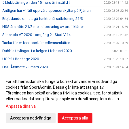
5 klubbtävlingen den 15 mars är inställd !
2020-03-13 11:42
Äntligen har vi fått upp våra sponsorskyltar på Fjärran
2020-03-08 22:59
Erbjudande om att gå funktionärsutbildning 21/3
2020-02-27 04:34
HSS årsmöte 21/3 men utprovning av profilkläder !
2020-02-21 15:59
Simskola VT 2020 - omgång 2 - Start V 14
2020-02-12 21:42
Tacka för er feedback i medlemsenkäten
2020-02-07 10:39
Dubbla tävlingar 1:a helgen i februari 2020
2020-01-31
UGP 2 i Borlänge 2020
2020-01-25 10:37
HSS Årsmöte 21 mars 2020
2020-01-24 14:54
Erbjudande om Funktionärsutbildning 25/1
2020-01-12 17:03
För att hemsidan ska fungera korrekt använder vi nödvändiga
Palles minne 2020
2020-01-05 21:38
cookies från SportAdmin. Dessa går inte att stänga av.
2019-12-18 12:01
Föreningen kan också använda frivilliga cookies, t.ex. för statistik
eller marknadsföring. Du väljer själv om du vill acceptera dessa.
Simskola VT 2020 - Anmälan pågår !
2019-11-24 21:06
Anpassa dina val
HSS seger i Femklubb 2019 &#127942;
2019-11-16 22:10
Sum-Sim Regionsfinal Örebro 191109-191110
2019-11-09 06:42
Acceptera nödvändiga
Acceptera alla
2019-10-29 12:45