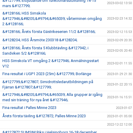
&#127799; Erbjudande om funktionärsutbildning 14-15
2023-03-02 13:50
mars &#127799;
&#128166; HSS Simskola
&#127946;&#8205;&#9794;&#65039; vårterminen omgång
2023-02-23 14:32
2 &#128166;
&#128166; Årets första Gästrikeserien 11/2 &#128166;
2023-02-12 15:53
&#128204; HSS Årsmöte 230318 &#128204;
2023-02-09 20:35
&#128166; Årets första 5 Klubbtävling &#127942; i
2023-02-05 20:40
Sandviken 5/2 &#128166;
HSS Simskola VT omgång 2 &#127946; Anmälningsstart
2023-02-01 11:55
V12
Fina resultat i UGP1 2023 (25m) &#127799; Borlänge
2023-01-29 21:30
&#127799;&#127807; Simidrottsledarutbildningen på
2023-01-22 20:15
Fjärran &#127807;&#127799;
&#127946;&#8205;&#9794;&#65039; Alla grupper är igång
2023-01-16 15:51
med sin träning för nya året &#127946;
Fina resultat i Palles Minne 2023
2023-01-07
Årets första tävling &#127872; Palles Minne 2023
2023-01-01 05:00
2022-12-22 12:00
&#127872;SUMSIM Riks i Helsingborg 16-18 december