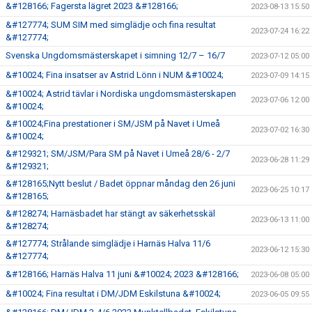
&#128166; Fagersta lägret 2023 &#128166;
2023-08-13 15:50
&#127774; SUM SIM med simglädje och fina resultat
2023-07-24 16:22
&#127774;
Svenska Ungdomsmästerskapet i simning 12/7 – 16/7
2023-07-12 05:00
&#10024; Fina insatser av Astrid Lönn i NUM &#10024;
2023-07-09 14:15
&#10024; Astrid tävlar i Nordiska ungdomsmästerskapen
2023-07-06 12:00
&#10024;
&#10024;Fina prestationer i SM/JSM på Navet i Umeå
2023-07-02 16:30
&#10024;
&#129321; SM/JSM/Para SM på Navet i Umeå 28/6 - 2/7
2023-06-28 11:29
&#129321;
&#128165;Nytt beslut / Badet öppnar måndag den 26 juni
2023-06-25 10:17
&#128165;
&#128274; Harnäsbadet har stängt av säkerhetsskäl
2023-06-13 11:00
&#128274;
&#127774; Strålande simglädje i Harnäs Halva 11/6
2023-06-12 15:30
&#127774;
&#128166; Harnäs Halva 11 juni &#10024; 2023 &#128166;
2023-06-08 05:00
&#10024; Fina resultat i DM/JDM Eskilstuna &#10024;
2023-06-05 09:55