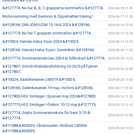
besökare &#128165;
&#127774; Nu har A, B, C grupperna sommarlov &#127774;
2024-06-18 21:40
Motionsimning med Swimrun & Öppetvatten träning !
2024-06-17 11:30
&#128166; DM/JDM/UDM 15-16/6 2024 &#128166;
2024-06-14 10:30
&#127774; Nu har T-gruppen sommarlov &#127774;
2024-06-12 22:58
&#10024; Harnäs Halva 9 juni 2024 &#10024;
2024-06-10 14:20
&#128166; Harnäs Halva 9 juni i Sandviken &#128166;
2024-05-30 11:00
&#127774; Sommarsimskolan 2024 är fullbokad &#127774;
2024-05-28 13:25
&#127807; Simidrottsledarutbildning 25-26/5 på Fjärran
2024-05-26 22:00
&#127807;
&#10024; Gästrikeserien 240519 &#10024;
2024-05-20 19:00
&#128166; Gästrikeserien 19 maj i Hofors &#128166;
2024-05-17 09:30
&#127803;HSS Simläger i Spanien maj 2024&#127803;
2024-05-14 11:20
&#127775;HSS Simläger i Örebro 10-12 maj &#127775;
2024-05-12 21:10
&#127774; Gratis Sommarsimskola för barn 5-10 år
2024-05-07 22:00
&#127774;
&#11088;&#65039; Vårsimiaden i Bollnäs 240504
2024-05-04 13:00
&#11088;&#65039;