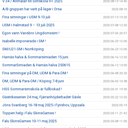
V 34 / Anmälan till Simskola HT 2025
2025-08-13 14:40
A/B gruppen har varit på läger i Orsa
2025-08-10
Fina simningar i USM 9-13 juli
2025-07-13 19:20
USM i Halmstad 9 – 13 juli 2025
2025-07-08 12:50
Egon vann Vansbro Ungdomssim !
2025-07-04 20:57
Isabelle imponerade i SM !
2025-06-29 15:00
SM/U21-SM i Norrköping
2025-06-23 15:00
Harnäs halva & Sommarsimiaden 15 juni
2025-06-16 12:50
SommarSimiaden & Harnäs halva 250615
2025-06-12 13:00
Fina simningar på DM, UDM & Para-DM !
2025-06-08 20:20
DM, UDM & Para-DM / Köping 7-8 juni
2025-06-05 10:38
HSS Sommarsimskola är fullbokad !
2025-05-31 19:30
Gästrikeserien 24 maj, Fjärranhöjderbadet Gävle
2025-05-22 15:50
Jöns Svanberg 16-18 maj 2025 i Fyrishov, Uppsala
2025-05-19
Toppen helg i Falu SkinsGames !
2025-05-11 21:42
Falu SkinsGames 10-11 maj 2025
2025-05-08 11:00