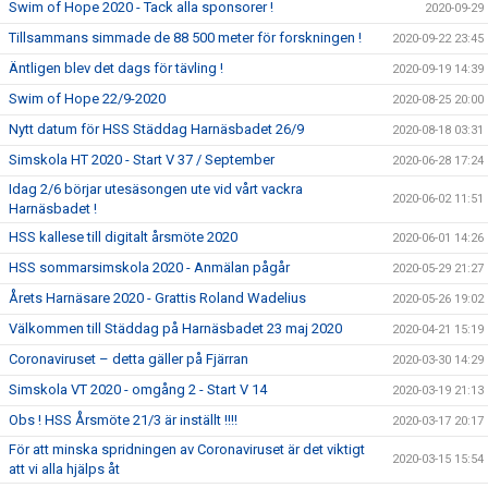
Swim of Hope 2020 - Tack alla sponsorer !
2020-09-29
Tillsammans simmade de 88 500 meter för forskningen !
2020-09-22 23:45
Äntligen blev det dags för tävling !
2020-09-19 14:39
Swim of Hope 22/9-2020
2020-08-25 20:00
Nytt datum för HSS Städdag Harnäsbadet 26/9
2020-08-18 03:31
Simskola HT 2020 - Start V 37 / September
2020-06-28 17:24
Idag 2/6 börjar utesäsongen ute vid vårt vackra
2020-06-02 11:51
Harnäsbadet !
HSS kallese till digitalt årsmöte 2020
2020-06-01 14:26
HSS sommarsimskola 2020 - Anmälan pågår
2020-05-29 21:27
Årets Harnäsare 2020 - Grattis Roland Wadelius
2020-05-26 19:02
Välkommen till Städdag på Harnäsbadet 23 maj 2020
2020-04-21 15:19
Coronaviruset – detta gäller på Fjärran
2020-03-30 14:29
Simskola VT 2020 - omgång 2 - Start V 14
2020-03-19 21:13
Obs ! HSS Årsmöte 21/3 är inställt !!!!
2020-03-17 20:17
För att minska spridningen av Coronaviruset är det viktigt
2020-03-15 15:54
att vi alla hjälps åt