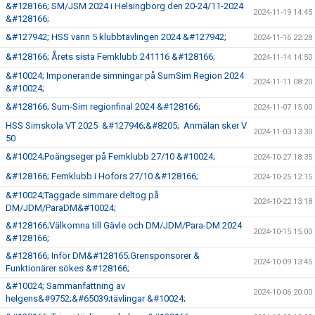
&#128166; SM/JSM 2024 i Helsingborg den 20-24/11-2024
2024-11-19 14:45
&#128166;
&#127942; HSS vann 5 klubbtävlingen 2024 &#127942;
2024-11-16 22:28
&#128166; Årets sista Femklubb 241116 &#128166;
2024-11-14 14:50
&#10024; Imponerande simningar på SumSim Region 2024
2024-11-11 08:20
&#10024;
&#128166; Sum-Sim regionfinal 2024 &#128166;
2024-11-07 15:00
HSS Simskola VT 2025 &#127946;&#8205; Anmälan sker V
2024-11-03 13:30
50
&#10024;Poängseger på Femklubb 27/10 &#10024;
2024-10-27 18:35
&#128166; Femklubb i Hofors 27/10 &#128166;
2024-10-25 12:15
&#10024;Taggade simmare deltog på
2024-10-22 13:18
DM/JDM/ParaDM&#10024;
&#128166;Välkomna till Gävle och DM/JDM/Para-DM 2024
2024-10-15 15:00
&#128166;
&#128166; Inför DM&#128165;Grensponsorer &
2024-10-09 13:45
Funktionärer sökes &#128166;
&#10024; Sammanfattning av
2024-10-06 20:00
helgens&#9752;&#65039;tävlingar &#10024;