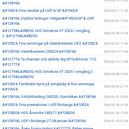
2024-03-14 13:00
&#128166;
&#10024; Fina resultat på UGP & GP &#10024;
2024-03-11 11:40
&#128166; Dubbla tävlingar i helgen&#10024;GP & UGP
2024-03-05 12:00
&#128166;
&#127946;&#8205; HSS Simskola VT 2024 / omgång
2024-02-29 14:24
2 &#127946;&#8205;
&#10024; Fina simningar på Gästrikeserien 24/2 &#10024;
2024-02-25 11:00
&#128166; Gästrikeserien 240224 &#128166;
2024-02-19 11:00
&#127774; Ta chansen och utbilda dig till funktionär 17/2
2024-02-10 17:48
&#127774;
&#127946;&#8205; HSS Simskola VT 2024 / omgång 2
2024-02-08 14:00
&#127946;&#8205;
&#10024; Femklubb bjöd på simglädje & fina simningar
2024-02-03 21:19
&#10024;
&#128166; 5-Klubbtävling 240203 i Sandviken &#128166;
2024-01-31 23:00
&#10024; Fina prestationer i UGP Borlänge &#10024;
2024-01-28 16:44
&#128204; HSS Årsmöte 240317 &#128204;
2024-01-24 12:00
&#128166; UGP i Borlänge 27-28 januari &#128166;
2024-01-23 07:00
&#128166; Årets första tävling &#127775; Palles minne