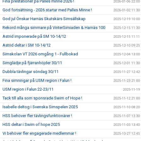
Fina prestationer på Palles minne 2026 !
2026-01-06 22:00
God fortsättning - 2026 startar med Palles Minne !
2026-01-02 11:30
God jul Önskar Harnäs Skutskärs Simsällskap
2025-12-19 10:00
Rekord många simmare på VinterSimiaden & Harnäs 100
2025-12-15 11:30
Astrid imponerade på SM 10-14/12
2025-12-15 11:11
Astrid deltar i SM 10-14/12
2025-12-10 09:25
Simskolan VT 2026 omgång 1 - Fullbokad
2025-12-04 13:00
Simglädje på fjärranhöjder 30/11
2025-12-01 11:30
Dubbla tävlingar söndag 30/11
2025-11-27 12:42
Fina simningar på USM region i Falun !
2025-11-23 21:00
USM region i Falun 22-23/11
2025-11-19
Tack till alla som sponsrade Swim of Hope !
2025-11-12 21:00
Isabelle deltog i Svenska Simspelen 2025
2025-11-10 08:20
HSS behöver fler tävlingsfunktionärer !
2025-11-07 13:30
HSS deltar i Swim of hope 2025
2025-11-03 13:40
Vi behöver fler engagerade medlemmar !
2025-10-27 12:45