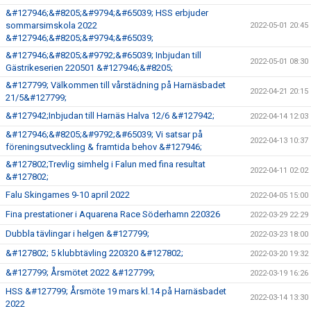
&#127946;&#8205;&#9794;&#65039; HSS erbjuder
sommarsimskola 2022
2022-05-01 20:45
&#127946;&#8205;&#9794;&#65039;
&#127946;&#8205;&#9792;&#65039; Inbjudan till
2022-05-01 08:30
Gästrikeserien 220501 &#127946;&#8205;
&#127799; Välkommen till vårstädning på Harnäsbadet
2022-04-21 20:15
21/5&#127799;
&#127942;Inbjudan till Harnäs Halva 12/6 &#127942;
2022-04-14 12:03
&#127946;&#8205;&#9792;&#65039; Vi satsar på
2022-04-13 10:37
föreningsutveckling & framtida behov &#127946;
&#127802;Trevlig simhelg i Falun med fina resultat
2022-04-11 02:02
&#127802;
Falu Skingames 9-10 april 2022
2022-04-05 15:00
Fina prestationer i Aquarena Race Söderhamn 220326
2022-03-29 22:29
Dubbla tävlingar i helgen &#127799;
2022-03-23 18:00
&#127802; 5 klubbtävling 220320 &#127802;
2022-03-20 19:32
&#127799; Årsmötet 2022 &#127799;
2022-03-19 16:26
HSS &#127799; Årsmöte 19 mars kl.14 på Harnäsbadet
2022-03-14 13:30
2022