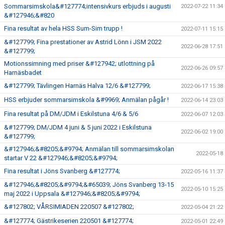
Sommarsimskola&#127774;intensivkurs erbjuds i augusti
2022-07-22 11:34
&#127946;&#820
Fina resultat av hela HSS Sum-Sim trupp !
2022-07-11 15:15
&#127799; Fina prestationer av Astrid Lönn i JSM 2022
2022-06-28 17:51
&#127799;
Motionssimning med priser &#127942; utlottning på
2022-06-26 09:57
Harnäsbadet
&#127799; Tävlingen Harnäs Halva 12/6 &#127799;
2022-06-17 15:38
HSS erbjuder sommarsimskola &#9969; Anmälan pågår !
2022-06-14 23:03
Fina resultat på DM/JDM i Eskilstuna 4/6 & 5/6
2022-06-07 12:03
&#127799; DM/JDM 4 juni & 5 juni 2022 i Eskilstuna
2022-06-02 19:00
&#127799;
&#127946;&#8205;&#9794; Anmälan till sommarsimskolan
2022-05-18
startar V 22 &#127946;&#8205;&#9794;
Fina resultat i Jöns Svanberg &#127774;
2022-05-16 11:37
&#127946;&#8205;&#9794;&#65039; Jöns Svanberg 13-15
2022-05-10 15:25
maj 2022 i Uppsala &#127946;&#8205;&#9794;
&#127802; VÅRSIMIADEN 220507 &#127802;
2022-05-04 21:22
&#127774; Gästrikeserien 220501 &#127774;
2022-05-01 22:49