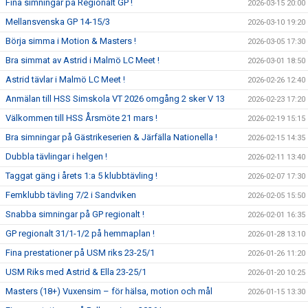
Fina simningar på Regionalt GP !
2026-03-15 20:00
Mellansvenska GP 14-15/3
2026-03-10 19:20
Börja simma i Motion & Masters !
2026-03-05 17:30
Bra simmat av Astrid i Malmö LC Meet !
2026-03-01 18:50
Astrid tävlar i Malmö LC Meet !
2026-02-26 12:40
Anmälan till HSS Simskola VT 2026 omgång 2 sker V 13
2026-02-23 17:20
Välkommen till HSS Årsmöte 21 mars !
2026-02-19 15:15
Bra simningar på Gästrikeserien & Järfälla Nationella !
2026-02-15 14:35
Dubbla tävlingar i helgen !
2026-02-11 13:40
Taggat gäng i årets 1:a 5 klubbtävling !
2026-02-07 17:30
Femklubb tävling 7/2 i Sandviken
2026-02-05 15:50
Snabba simningar på GP regionalt !
2026-02-01 16:35
GP regionalt 31/1-1/2 på hemmaplan !
2026-01-28 13:10
Fina prestationer på USM riks 23-25/1
2026-01-26 11:20
USM Riks med Astrid & Ella 23-25/1
2026-01-20 10:25
Masters (18+) Vuxensim – för hälsa, motion och mål
2026-01-15 13:30