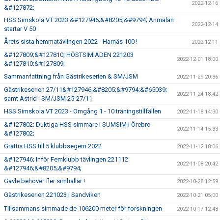
2022-12-16
&#127872;
HSS Simskola VT 2023 &#127946;&#8205;&#9794; Anmälan
2022-12-14
startar V 50
Årets sista hemmatävlingen 2022 - Harnäs 100 !
2022-12-11
&#127809;&#127810; HÖSTSIMIADEN 221203
2022-12-01 18:00
&#127810;&#127809;
Sammanfattning från Gästrikeserien & SM/JSM
2022-11-29 20:36
Gästrikeserien 27/11&#127946;&#8205;&#9794;&#65039;
2022-11-24 18:42
samt Astrid i SM/JSM 25-27/11
HSS Simskola VT 2023 - Omgång 1 - 10 träningstillfällen
2022-11-18 14:30
&#127802; Duktiga HSS simmare i SUMSIM i Örebro
2022-11-14 15:33
&#127802;
Grattis HSS till 5 klubbsegern 2022
2022-11-12 18:06
&#127946; Inför Femklubb tävlingen 221112
2022-11-08 20:42
&#127946;&#8205;&#9794;
Gävle behöver fler simhallar !
2022-10-28 12:59
Gästrikeserien 221023 i Sandviken
2022-10-21 05:00
Tillsammans simmade de 106200 meter för forskningen
2022-10-17 12:48