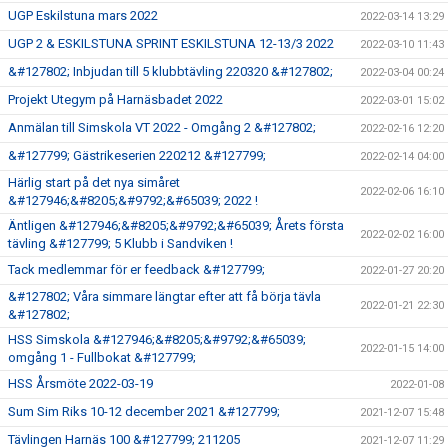
UGP Eskilstuna mars 2022
2022-03-14 13:29
UGP 2 & ESKILSTUNA SPRINT ESKILSTUNA 12-13/3 2022
2022-03-10 11:43
&#127802; Inbjudan till 5 klubbtävling 220320 &#127802;
2022-03-04 00:24
Projekt Utegym på Harnäsbadet 2022
2022-03-01 15:02
Anmälan till Simskola VT 2022 - Omgång 2 &#127802;
2022-02-16 12:20
&#127799; Gästrikeserien 220212 &#127799;
2022-02-14 04:00
Härlig start på det nya simåret
2022-02-06 16:10
&#127946;&#8205;&#9792;&#65039; 2022 !
Äntligen &#127946;&#8205;&#9792;&#65039; Årets första
2022-02-02 16:00
tävling &#127799; 5 Klubb i Sandviken !
Tack medlemmar för er feedback &#127799;
2022-01-27 20:20
&#127802; Våra simmare längtar efter att få börja tävla
2022-01-21 22:30
&#127802;
HSS Simskola &#127946;&#8205;&#9792;&#65039;
2022-01-15 14:00
omgång 1 - Fullbokat &#127799;
HSS Årsmöte 2022-03-19
2022-01-08
Sum Sim Riks 10-12 december 2021 &#127799;
2021-12-07 15:48
Tävlingen Harnäs 100 &#127799; 211205
2021-12-07 11:29