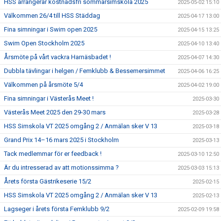
HSS arrangerar kostnadsfri sommarsimskola 2025
2025-05-02 15:10
Välkommen 26/4 till HSS Städdag
2025-04-17 13:00
Fina simningar i Swim open 2025
2025-04-15 13:25
Swim Open Stockholm 2025
2025-04-10 13:40
Årsmöte på vårt vackra Harnäsbadet !
2025-04-07 14:30
Dubbla tävlingar i helgen / Femklubb & Bessemersimmet
2025-04-06 16:25
Välkommen på årsmöte 5/4
2025-04-02 19:00
Fina simningar i Västerås Meet !
2025-03-30
Västerås Meet 2025 den 29-30 mars
2025-03-28
HSS Simskola VT 2025 omgång 2 / Anmälan sker V 13
2025-03-18
Grand Prix 14–16 mars 2025 i Stockholm
2025-03-13
Tack medlemmar för er feedback !
2025-03-10 12:50
Är du intresserad av att motionssimma ?
2025-03-03 15:13
Årets första Gästrikeserie 15/2
2025-02-15
HSS Simskola VT 2025 omgång 2 / Anmälan sker V 13
2025-02-13
Lagseger i årets första Femklubb 9/2
2025-02-09 19:58