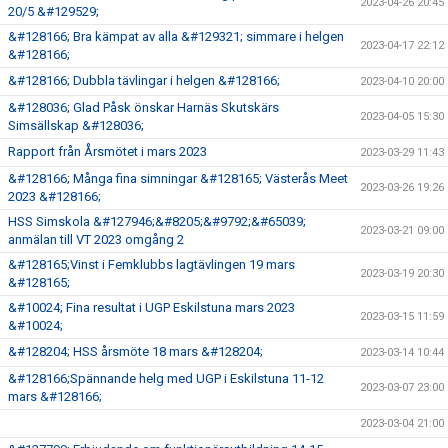
2023-04-26 20:45
20/5 &#129529;
&#128166; Bra kämpat av alla &#129321; simmare i helgen
2023-04-17 22:12
&#128166;
&#128166; Dubbla tävlingar i helgen &#128166;
2023-04-10 20:00
&#128036; Glad Påsk önskar Harnäs Skutskärs
2023-04-05 15:30
Simsällskap &#128036;
Rapport från Årsmötet i mars 2023
2023-03-29 11:43
&#128166; Många fina simningar &#128165; Västerås Meet
2023-03-26 19:26
2023 &#128166;
HSS Simskola &#127946;&#8205;&#9792;&#65039;
2023-03-21 09:00
anmälan till VT 2023 omgång 2
&#128165;Vinst i Femklubbs lagtävlingen 19 mars
2023-03-19 20:30
&#128165;
&#10024; Fina resultat i UGP Eskilstuna mars 2023
2023-03-15 11:59
&#10024;
&#128204; HSS årsmöte 18 mars &#128204;
2023-03-14 10:44
&#128166;Spännande helg med UGP i Eskilstuna 11-12
2023-03-07 23:00
mars &#128166;
2023-03-04 21:00