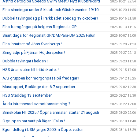
Astrid deltog på Speedo Swim Meet / Nytt Klubbrekord
2025-10-21 22:54
Fina simningar under 5-klubb och Gästrikeserien 19/10
2025-10-20 11:55
Dubbel tävlingsdag på Parkbadet söndag 19 oktober !
2025-10-16 21:50
Fina framgångar på helgens Regionala GP
2025-10-13 11:15
Snart dags för Regionalt GP/DM/Para-DM 2025 Falun
2025-10-07 12:00
Fina insatser på Jöns Svanbergs !
2025-09-28 21:23
Simglädje på Fjärran Höjderspelen !
2025-09-27 22:13
Dubbla tävlingar i helgen !
2025-09-23 11:50
HSS är ansluten till fritidskortet !
2025-09-15 17:00
A/B gruppen kör morgonpass på fredagar !
2025-09-12 13:25
Masdoppet, Borlänge den 6-7 september
2025-09-02 12:30
HSS Städdag 13 september
2025-08-27 12:30
År du intresserad av motionssimning ?
2025-08-22 12:00
Simskolan HT 2025 / Öppna anmälan startar 21 augusti
2025-08-20 22:06
C gruppen har varit på läger i Falun !
2025-08-18 11:40
Egon deltog i USM yngre 2500 m Öppet vatten
2025-08-16 13:29