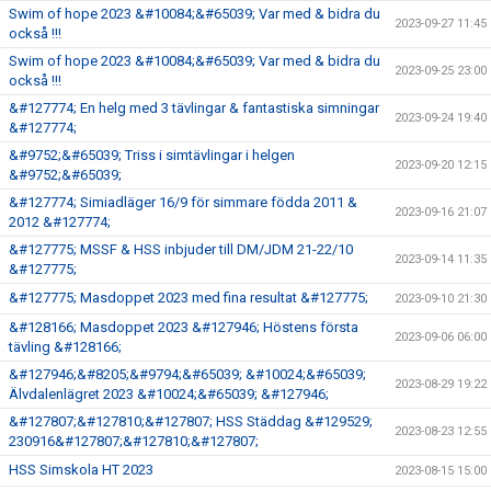
Swim of hope 2023 &#10084;&#65039; Var med & bidra du
2023-09-27 11:45
också !!!
Swim of hope 2023 &#10084;&#65039; Var med & bidra du
2023-09-25 23:00
också !!!
&#127774; En helg med 3 tävlingar & fantastiska simningar
2023-09-24 19:40
&#127774;
&#9752;&#65039; Triss i simtävlingar i helgen
2023-09-20 12:15
&#9752;&#65039;
&#127774; Simiadläger 16/9 för simmare födda 2011 &
2023-09-16 21:07
2012 &#127774;
&#127775; MSSF & HSS inbjuder till DM/JDM 21-22/10
2023-09-14 11:35
&#127775;
&#127775; Masdoppet 2023 med fina resultat &#127775;
2023-09-10 21:30
&#128166; Masdoppet 2023 &#127946; Höstens första
2023-09-06 06:00
tävling &#128166;
&#127946;&#8205;&#9794;&#65039; &#10024;&#65039;
2023-08-29 19:22
Älvdalenlägret 2023 &#10024;&#65039; &#127946;
&#127807;&#127810;&#127807; HSS Städdag &#129529;
2023-08-23 12:55
230916&#127807;&#127810;&#127807;
HSS Simskola HT 2023
2023-08-15 15:00