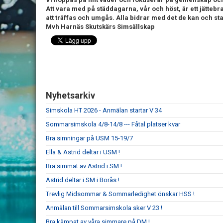
Att vara med på städdagarna, vår och höst, är ett jätteb
att träffas och umgås. Alla bidrar med det de kan och st
Mvh Harnäs Skutskärs Simsällskap
Nyhetsarkiv
Simskola HT 2026 - Anmälan startar V 34
Sommarsimskola 4/8-14/8 --- Fåtal platser kvar
Bra simningar på USM 15-19/7
Ella & Astrid deltar i USM !
Bra simmat av Astrid i SM !
Astrid deltar i SM i Borås !
Trevlig Midsommar & Sommarledighet önskar HSS !
Anmälan till Sommarsimskola sker V 23 !
Bra kämpat av våra simmare på DM !