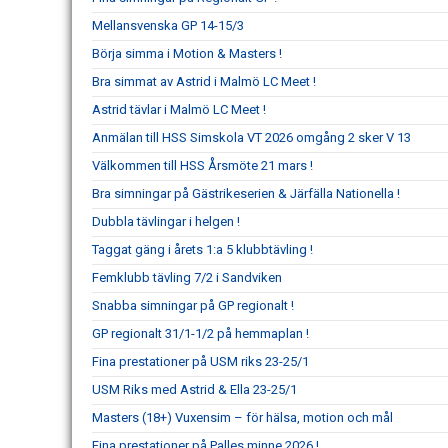
Mellansvenska GP 14-15/3
Börja simma i Motion & Masters !
Bra simmat av Astrid i Malmö LC Meet !
Astrid tävlar i Malmö LC Meet !
Anmälan till HSS Simskola VT 2026 omgång 2 sker V 13
Välkommen till HSS Årsmöte 21 mars !
Bra simningar på Gästrikeserien & Järfälla Nationella !
Dubbla tävlingar i helgen !
Taggat gäng i årets 1:a 5 klubbtävling !
Femklubb tävling 7/2 i Sandviken
Snabba simningar på GP regionalt !
GP regionalt 31/1-1/2 på hemmaplan !
Fina prestationer på USM riks 23-25/1
USM Riks med Astrid & Ella 23-25/1
Masters (18+) Vuxensim – för hälsa, motion och mål
Fina prestationer på Palles minne 2026 !