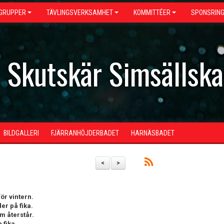
GRUPPER
TÄVLINGSVERKSAMHET
KOMMITTÉER
SPONSRIN
- Skutskär Simsällsk
BILDGALLERI
FJÄRRANHÖJDERBADET
HARNÄSBADET
<
>
ör vintern.
er på fika.
m återstår.
 fika.