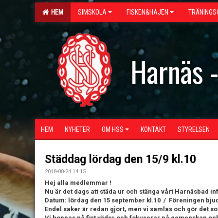
HEM
SIMSKOLA
FISKEN&HAJEN
TRÄNINGS
Harnäs 
HEM
NYHETER
OM HSS
KONTAKT
STYRELSEN
Städdag lördag den 15/9 kl.10
2018-08-24 14:15
Hej alla medlemmar !
Nu är det dags att städa ur och stänga vårt Harnäsbad inf
Datum: lördag den 15 september kl.10 /
Föreningen bjud
Endel saker är redan gjort, men vi samlas och gör det so
Vi hoppas på fint väder och fokuserar på gemenskap och