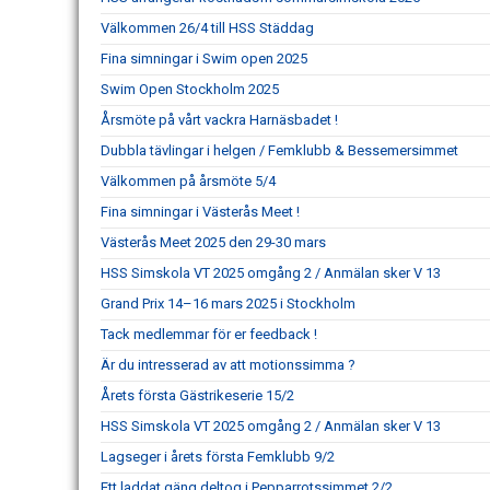
Välkommen 26/4 till HSS Städdag
Fina simningar i Swim open 2025
Swim Open Stockholm 2025
Årsmöte på vårt vackra Harnäsbadet !
Dubbla tävlingar i helgen / Femklubb & Bessemersimmet
Välkommen på årsmöte 5/4
Fina simningar i Västerås Meet !
Västerås Meet 2025 den 29-30 mars
HSS Simskola VT 2025 omgång 2 / Anmälan sker V 13
Grand Prix 14–16 mars 2025 i Stockholm
Tack medlemmar för er feedback !
Är du intresserad av att motionssimma ?
Årets första Gästrikeserie 15/2
HSS Simskola VT 2025 omgång 2 / Anmälan sker V 13
Lagseger i årets första Femklubb 9/2
Ett laddat gäng deltog i Pepparrotssimmet 2/2