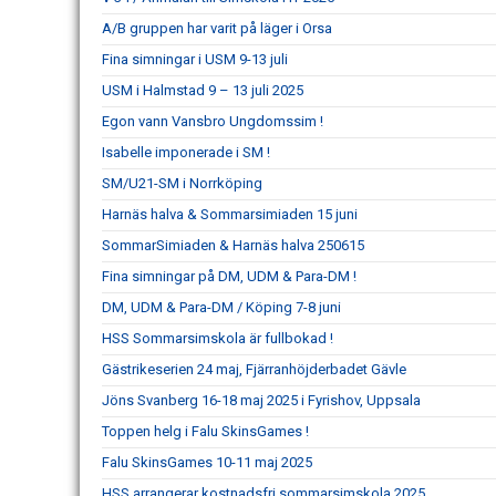
A/B gruppen har varit på läger i Orsa
Fina simningar i USM 9-13 juli
USM i Halmstad 9 – 13 juli 2025
Egon vann Vansbro Ungdomssim !
Isabelle imponerade i SM !
SM/U21-SM i Norrköping
Harnäs halva & Sommarsimiaden 15 juni
SommarSimiaden & Harnäs halva 250615
Fina simningar på DM, UDM & Para-DM !
DM, UDM & Para-DM / Köping 7-8 juni
HSS Sommarsimskola är fullbokad !
Gästrikeserien 24 maj, Fjärranhöjderbadet Gävle
Jöns Svanberg 16-18 maj 2025 i Fyrishov, Uppsala
Toppen helg i Falu SkinsGames !
Falu SkinsGames 10-11 maj 2025
HSS arrangerar kostnadsfri sommarsimskola 2025