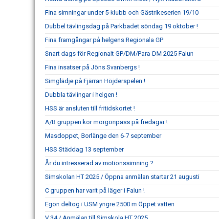
Fina simningar under 5-klubb och Gästrikeserien 19/10
Dubbel tävlingsdag på Parkbadet söndag 19 oktober !
Fina framgångar på helgens Regionala GP
Snart dags för Regionalt GP/DM/Para-DM 2025 Falun
Fina insatser på Jöns Svanbergs !
Simglädje på Fjärran Höjderspelen !
Dubbla tävlingar i helgen !
HSS är ansluten till fritidskortet !
A/B gruppen kör morgonpass på fredagar !
Masdoppet, Borlänge den 6-7 september
HSS Städdag 13 september
År du intresserad av motionssimning ?
Simskolan HT 2025 / Öppna anmälan startar 21 augusti
C gruppen har varit på läger i Falun !
Egon deltog i USM yngre 2500 m Öppet vatten
V 34 / Anmälan till Simskola HT 2025