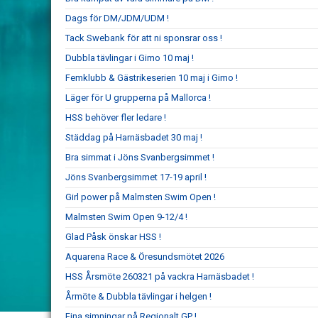
Dags för DM/JDM/UDM !
Tack Swebank för att ni sponsrar oss !
Dubbla tävlingar i Gimo 10 maj !
Femklubb & Gästrikeserien 10 maj i Gimo !
Läger för U grupperna på Mallorca !
HSS behöver fler ledare !
Städdag på Harnäsbadet 30 maj !
Bra simmat i Jöns Svanbergsimmet !
Jöns Svanbergsimmet 17-19 april !
Girl power på Malmsten Swim Open !
Malmsten Swim Open 9-12/4 !
Glad Påsk önskar HSS !
Aquarena Race & Öresundsmötet 2026
HSS Årsmöte 260321 på vackra Harnäsbadet !
Årmöte & Dubbla tävlingar i helgen !
Fina simningar på Regionalt GP !