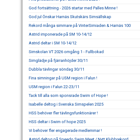
God fortsättning - 2026 startar med Palles Minne !
God jul Önskar Harnäs Skutskärs Simsällskap
Rekord många simmare på VinterSimiaden & Harnäs 100
Astrid imponerade på SM 10-14/12
Astrid deltar i SM 10-14/12
Simskolan VT 2026 omgång 1 - Fullbokad
Simglädje på fjärranhöjder 30/11
Dubbla tävlingar söndag 30/11
Fina simningar på USM region i Falun !
USM region i Falun 22-23/11
Tack till alla som sponsrade Swim of Hope !
Isabelle deltog i Svenska Simspelen 2025
HSS behöver fler tävlingsfunktionärer !
HSS deltar i Swim of hope 2025
Vi behöver fler engagerade medlemmar !
Astrid deltog på Speedo Swim Meet / Nytt Klubbrekord