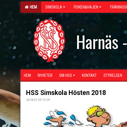
HEM
SIMSKOLA
FISKEN&HAJEN
TRÄNINGS
Harnäs 
HEM
NYHETER
OM HSS
KONTAKT
STYRELSEN
HSS Simskola Hösten 2018
2018-07-29 15:39