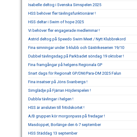
Isabelle deltog i Svenska Simspelen 2025
HSS behöver fler tävlingsfunktionärer !
HSS deltar i Swim of hope 2025
Vi behöver fler engagerade medlemmar !
Astrid deltog på Speedo Swim Meet / Nytt Klubbrekord
Fina simningar under 5-klubb och Gästrikeserien 19/10
Dubbel tävlingsdag på Parkbadet söndag 19 oktober !
Fina framgångar på helgens Regionala GP
Snart dags för Regionalt GP/DM/Para-DM 2025 Falun
Fina insatser på Jöns Svanbergs !
Simglädje på Fjärran Höjderspelen !
Dubbla tävlingar i helgen !
HSS är ansluten till fritidskortet !
A/B gruppen kör morgonpass på fredagar !
Masdoppet, Borlänge den 6-7 september
HSS Städdag 13 september