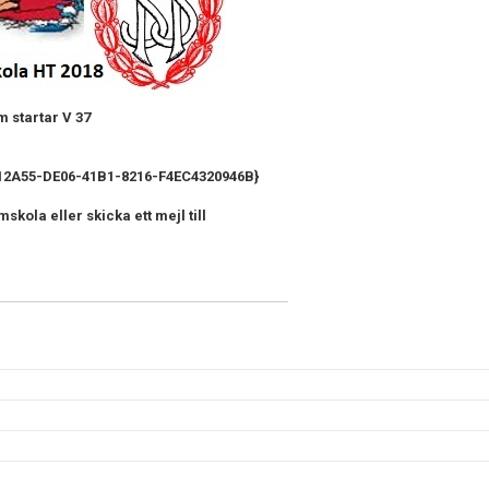
m startar V 37
12A55-DE06-41B1-8216-F4EC4320946B}
kola eller skicka ett mejl till