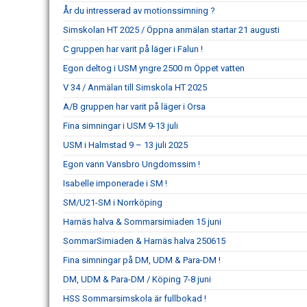
År du intresserad av motionssimning ?
Simskolan HT 2025 / Öppna anmälan startar 21 augusti
C gruppen har varit på läger i Falun !
Egon deltog i USM yngre 2500 m Öppet vatten
V 34 / Anmälan till Simskola HT 2025
A/B gruppen har varit på läger i Orsa
Fina simningar i USM 9-13 juli
USM i Halmstad 9 – 13 juli 2025
Egon vann Vansbro Ungdomssim !
Isabelle imponerade i SM !
SM/U21-SM i Norrköping
Harnäs halva & Sommarsimiaden 15 juni
SommarSimiaden & Harnäs halva 250615
Fina simningar på DM, UDM & Para-DM !
DM, UDM & Para-DM / Köping 7-8 juni
HSS Sommarsimskola är fullbokad !