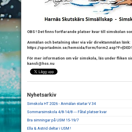
OBS ! Det finns fortfarande platser kvar till simskolan so
Anmälan och betalning sker via vår direktanmälan länk:
https://sportadmin.se/hemsida/form/form2.asp?F={DED
För mer information om vår simskola, läs under fliken sims
kansli@hss.nu
Nyhetsarkiv
Simskola HT 2026 - Anmälan startar V 34
Sommarsimskola 4/8-14/8 --- Fåtal platser kvar
Bra simningar på USM 15-19/7
Ella & Astrid deltar i USM !