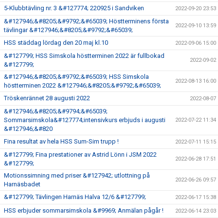
5-Klubbtävling nr. 3 &#127774; 220925 i Sandviken
2022-09-20 23:53
&#127946;&#8205;&#9792;&#65039; Höstterminens första
2022-09-10 13:59
tävlingar &#127946;&#8205;&#9792;&#65039;
HSS städdag lördag den 20 maj kl.10
2022-09-06 15:00
&#127799; HSS Simskola höstterminen 2022 är fullbokad
2022-09-02
&#127799;
&#127946;&#8205;&#9792;&#65039; HSS Simskola
2022-08-13 16:00
höstterminen 2022 &#127946;&#8205;&#9792;&#65039;
Tröskenrännet 28 augusti 2022
2022-08-07
&#127946;&#8205;&#9794;&#65039;
Sommarsimskola&#127774;intensivkurs erbjuds i augusti
2022-07-22 11:34
&#127946;&#820
Fina resultat av hela HSS Sum-Sim trupp !
2022-07-11 15:15
&#127799; Fina prestationer av Astrid Lönn i JSM 2022
2022-06-28 17:51
&#127799;
Motionssimning med priser &#127942; utlottning på
2022-06-26 09:57
Harnäsbadet
&#127799; Tävlingen Harnäs Halva 12/6 &#127799;
2022-06-17 15:38
HSS erbjuder sommarsimskola &#9969; Anmälan pågår !
2022-06-14 23:03