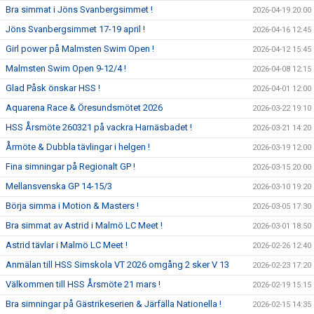
Bra simmat i Jöns Svanbergsimmet !
2026-04-19 20:00
Jöns Svanbergsimmet 17-19 april !
2026-04-16 12:45
Girl power på Malmsten Swim Open !
2026-04-12 15:45
Malmsten Swim Open 9-12/4 !
2026-04-08 12:15
Glad Påsk önskar HSS !
2026-04-01 12:00
Aquarena Race & Öresundsmötet 2026
2026-03-22 19:10
HSS Årsmöte 260321 på vackra Harnäsbadet !
2026-03-21 14:20
Årmöte & Dubbla tävlingar i helgen !
2026-03-19 12:00
Fina simningar på Regionalt GP !
2026-03-15 20:00
Mellansvenska GP 14-15/3
2026-03-10 19:20
Börja simma i Motion & Masters !
2026-03-05 17:30
Bra simmat av Astrid i Malmö LC Meet !
2026-03-01 18:50
Astrid tävlar i Malmö LC Meet !
2026-02-26 12:40
Anmälan till HSS Simskola VT 2026 omgång 2 sker V 13
2026-02-23 17:20
Välkommen till HSS Årsmöte 21 mars !
2026-02-19 15:15
Bra simningar på Gästrikeserien & Järfälla Nationella !
2026-02-15 14:35