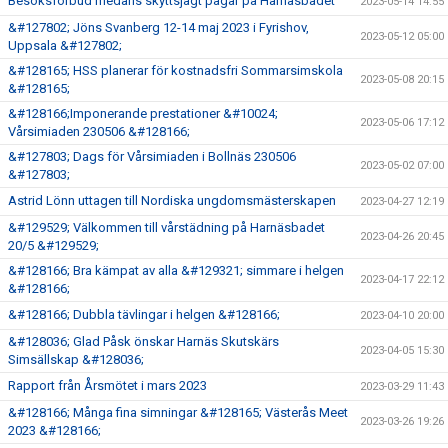
Besöksförbud medans skyttsjagt pågår på Harnäsbadet
2023-05-14 14:55
&#127802; Jöns Svanberg 12-14 maj 2023 i Fyrishov,
2023-05-12 05:00
Uppsala &#127802;
&#128165; HSS planerar för kostnadsfri Sommarsimskola
2023-05-08 20:15
&#128165;
&#128166;Imponerande prestationer &#10024;
2023-05-06 17:12
Vårsimiaden 230506 &#128166;
&#127803; Dags för Vårsimiaden i Bollnäs 230506
2023-05-02 07:00
&#127803;
Astrid Lönn uttagen till Nordiska ungdomsmästerskapen
2023-04-27 12:19
&#129529; Välkommen till vårstädning på Harnäsbadet
2023-04-26 20:45
20/5 &#129529;
&#128166; Bra kämpat av alla &#129321; simmare i helgen
2023-04-17 22:12
&#128166;
&#128166; Dubbla tävlingar i helgen &#128166;
2023-04-10 20:00
&#128036; Glad Påsk önskar Harnäs Skutskärs
2023-04-05 15:30
Simsällskap &#128036;
Rapport från Årsmötet i mars 2023
2023-03-29 11:43
&#128166; Många fina simningar &#128165; Västerås Meet
2023-03-26 19:26
2023 &#128166;