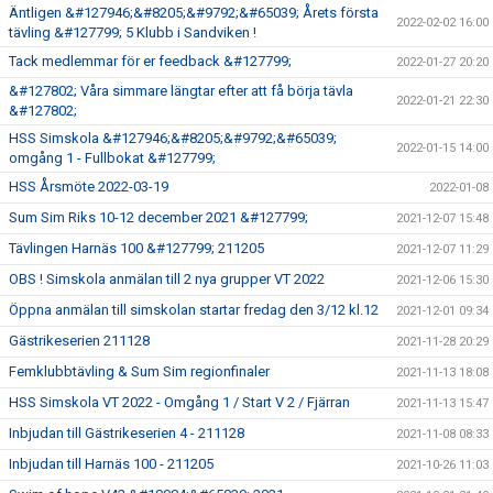
Äntligen &#127946;&#8205;&#9792;&#65039; Årets första
2022-02-02 16:00
tävling &#127799; 5 Klubb i Sandviken !
Tack medlemmar för er feedback &#127799;
2022-01-27 20:20
&#127802; Våra simmare längtar efter att få börja tävla
2022-01-21 22:30
&#127802;
HSS Simskola &#127946;&#8205;&#9792;&#65039;
2022-01-15 14:00
omgång 1 - Fullbokat &#127799;
HSS Årsmöte 2022-03-19
2022-01-08
Sum Sim Riks 10-12 december 2021 &#127799;
2021-12-07 15:48
Tävlingen Harnäs 100 &#127799; 211205
2021-12-07 11:29
OBS ! Simskola anmälan till 2 nya grupper VT 2022
2021-12-06 15:30
Öppna anmälan till simskolan startar fredag den 3/12 kl.12
2021-12-01 09:34
Gästrikeserien 211128
2021-11-28 20:29
Femklubbtävling & Sum Sim regionfinaler
2021-11-13 18:08
HSS Simskola VT 2022 - Omgång 1 / Start V 2 / Fjärran
2021-11-13 15:47
Inbjudan till Gästrikeserien 4 - 211128
2021-11-08 08:33
Inbjudan till Harnäs 100 - 211205
2021-10-26 11:03