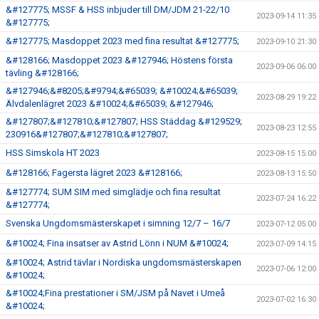
&#127775; MSSF & HSS inbjuder till DM/JDM 21-22/10
2023-09-14 11:35
&#127775;
&#127775; Masdoppet 2023 med fina resultat &#127775;
2023-09-10 21:30
&#128166; Masdoppet 2023 &#127946; Höstens första
2023-09-06 06:00
tävling &#128166;
&#127946;&#8205;&#9794;&#65039; &#10024;&#65039;
2023-08-29 19:22
Älvdalenlägret 2023 &#10024;&#65039; &#127946;
&#127807;&#127810;&#127807; HSS Städdag &#129529;
2023-08-23 12:55
230916&#127807;&#127810;&#127807;
HSS Simskola HT 2023
2023-08-15 15:00
&#128166; Fagersta lägret 2023 &#128166;
2023-08-13 15:50
&#127774; SUM SIM med simglädje och fina resultat
2023-07-24 16:22
&#127774;
Svenska Ungdomsmästerskapet i simning 12/7 – 16/7
2023-07-12 05:00
&#10024; Fina insatser av Astrid Lönn i NUM &#10024;
2023-07-09 14:15
&#10024; Astrid tävlar i Nordiska ungdomsmästerskapen
2023-07-06 12:00
&#10024;
&#10024;Fina prestationer i SM/JSM på Navet i Umeå
2023-07-02 16:30
&#10024;