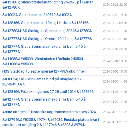
&#127807; Simidrottsledarutbildning 25-26/5 på Fjärran
2024-05-26 22:00
&#127807;
&#10024; Gästrikeserien 240519 &#10024;
2024-05-20 19:00
&#128166; Gästrikeserien 19 maj i Hofors &#128166;
2024-05-17 09:30
&#127803;HSS Simläger i Spanien maj 2024&#127803;
2024-05-14 11:20
&#127775;HSS Simläger i Örebro 10-12 maj &#127775;
2024-05-12 21:10
&#127774; Gratis Sommarsimskola för barn 5-10 år
2024-05-07 22:00
&#127774;
&#11088;&#65039; Vårsimiaden i Bollnäs 240504
2024-05-04 13:00
&#11088;&#65039;
HSS Städdag 15 september&#127799;Välkommen
2024-05-02 15:00
&#10024; Falu SkinGames bjöd på simglädje 27-
2024-04-30 14:50
28/4&#10024;
&#128166; Falu skinsgames 27-28 april 2024 &#128166;
2024-04-25 14:40
&#127774; Gratis Sommarsimskola för barn 5-10 år
2024-04-22 17:45
&#127774;
Astrid uttagen till Nordiska ungdomsmästerskapen 2024
2024-04-19 11:22
&#127946;&#8205;&#9794;&#65039; Enstaka platser kvar i
2024-04-11 21:02
simskola vt omgång 2 &#127946;&#8205;&#9794;