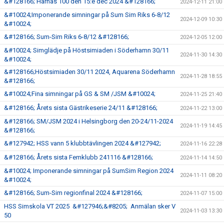
&#128166; Harnäs 100 den 15:e dec 2024 &#128166;
2024-12-11 21:00
&#10024;Imponerande simningar på Sum Sim Riks 6-8/12
2024-12-09 10:30
&#10024;
&#128166; Sum-Sim Riks 6-8/12 &#128166;
2024-12-05 12:00
&#10024; Simglädje på Höstsimiaden i Söderhamn 30/11
2024-11-30 14:30
&#10024;
&#128166;Höstsimiaden 30/11 2024, Aquarena Söderhamn
2024-11-28 18:55
&#128166;
&#10024;Fina simningar på GS & SM /JSM &#10024;
2024-11-25 21:40
&#128166; Årets sista Gästrikeserie 24/11 &#128166;
2024-11-22 13:00
&#128166; SM/JSM 2024 i Helsingborg den 20-24/11-2024
2024-11-19 14:45
&#128166;
&#127942; HSS vann 5 klubbtävlingen 2024 &#127942;
2024-11-16 22:28
&#128166; Årets sista Femklubb 241116 &#128166;
2024-11-14 14:50
&#10024; Imponerande simningar på SumSim Region 2024
2024-11-11 08:20
&#10024;
&#128166; Sum-Sim regionfinal 2024 &#128166;
2024-11-07 15:00
HSS Simskola VT 2025 &#127946;&#8205; Anmälan sker V
2024-11-03 13:30
50