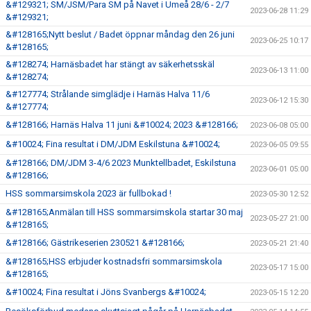
&#129321; SM/JSM/Para SM på Navet i Umeå 28/6 - 2/7
2023-06-28 11:29
&#129321;
&#128165;Nytt beslut / Badet öppnar måndag den 26 juni
2023-06-25 10:17
&#128165;
&#128274; Harnäsbadet har stängt av säkerhetsskäl
2023-06-13 11:00
&#128274;
&#127774; Strålande simglädje i Harnäs Halva 11/6
2023-06-12 15:30
&#127774;
&#128166; Harnäs Halva 11 juni &#10024; 2023 &#128166;
2023-06-08 05:00
&#10024; Fina resultat i DM/JDM Eskilstuna &#10024;
2023-06-05 09:55
&#128166; DM/JDM 3-4/6 2023 Munktellbadet, Eskilstuna
2023-06-01 05:00
&#128166;
HSS sommarsimskola 2023 är fullbokad !
2023-05-30 12:52
&#128165;Anmälan till HSS sommarsimskola startar 30 maj
2023-05-27 21:00
&#128165;
&#128166; Gästrikeserien 230521 &#128166;
2023-05-21 21:40
&#128165;HSS erbjuder kostnadsfri sommarsimskola
2023-05-17 15:00
&#128165;
&#10024; Fina resultat i Jöns Svanbergs &#10024;
2023-05-15 12:20