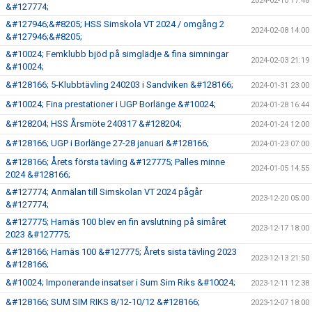
2024-02-10 17:48
&#127774;
&#127946;&#8205; HSS Simskola VT 2024 / omgång 2
2024-02-08 14:00
&#127946;&#8205;
&#10024; Femklubb bjöd på simglädje & fina simningar
2024-02-03 21:19
&#10024;
&#128166; 5-Klubbtävling 240203 i Sandviken &#128166;
2024-01-31 23:00
&#10024; Fina prestationer i UGP Borlänge &#10024;
2024-01-28 16:44
&#128204; HSS Årsmöte 240317 &#128204;
2024-01-24 12:00
&#128166; UGP i Borlänge 27-28 januari &#128166;
2024-01-23 07:00
&#128166; Årets första tävling &#127775; Palles minne
2024-01-05 14:55
2024 &#128166;
&#127774; Anmälan till Simskolan VT 2024 pågår
2023-12-20 05:00
&#127774;
&#127775; Harnäs 100 blev en fin avslutning på simåret
2023-12-17 18:00
2023 &#127775;
&#128166; Harnäs 100 &#127775; Årets sista tävling 2023
2023-12-13 21:50
&#128166;
&#10024; Imponerande insatser i Sum Sim Riks &#10024;
2023-12-11 12:38
&#128166; SUM SIM RIKS 8/12-10/12 &#128166;
2023-12-07 18:00