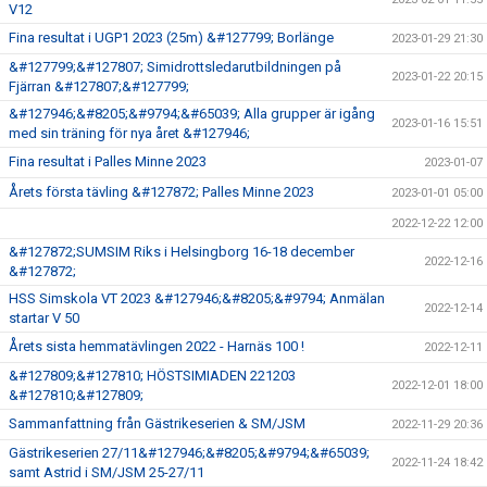
V12
Fina resultat i UGP1 2023 (25m) &#127799; Borlänge
2023-01-29 21:30
&#127799;&#127807; Simidrottsledarutbildningen på
2023-01-22 20:15
Fjärran &#127807;&#127799;
&#127946;&#8205;&#9794;&#65039; Alla grupper är igång
2023-01-16 15:51
med sin träning för nya året &#127946;
Fina resultat i Palles Minne 2023
2023-01-07
Årets första tävling &#127872; Palles Minne 2023
2023-01-01 05:00
2022-12-22 12:00
&#127872;SUMSIM Riks i Helsingborg 16-18 december
2022-12-16
&#127872;
HSS Simskola VT 2023 &#127946;&#8205;&#9794; Anmälan
2022-12-14
startar V 50
Årets sista hemmatävlingen 2022 - Harnäs 100 !
2022-12-11
&#127809;&#127810; HÖSTSIMIADEN 221203
2022-12-01 18:00
&#127810;&#127809;
Sammanfattning från Gästrikeserien & SM/JSM
2022-11-29 20:36
Gästrikeserien 27/11&#127946;&#8205;&#9794;&#65039;
2022-11-24 18:42
samt Astrid i SM/JSM 25-27/11