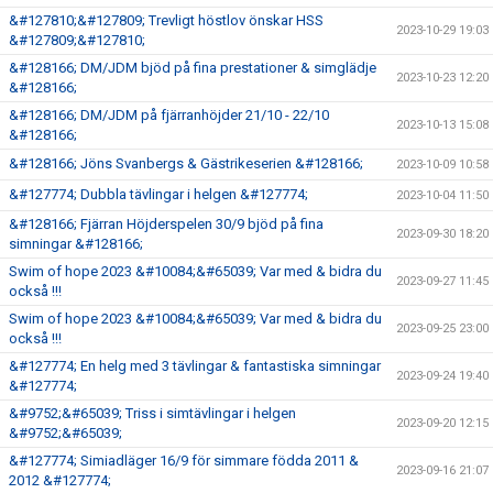
&#127810;&#127809; Trevligt höstlov önskar HSS
2023-10-29 19:03
&#127809;&#127810;
&#128166; DM/JDM bjöd på fina prestationer & simglädje
2023-10-23 12:20
&#128166;
&#128166; DM/JDM på fjärranhöjder 21/10 - 22/10
2023-10-13 15:08
&#128166;
&#128166; Jöns Svanbergs & Gästrikeserien &#128166;
2023-10-09 10:58
&#127774; Dubbla tävlingar i helgen &#127774;
2023-10-04 11:50
&#128166; Fjärran Höjderspelen 30/9 bjöd på fina
2023-09-30 18:20
simningar &#128166;
Swim of hope 2023 &#10084;&#65039; Var med & bidra du
2023-09-27 11:45
också !!!
Swim of hope 2023 &#10084;&#65039; Var med & bidra du
2023-09-25 23:00
också !!!
&#127774; En helg med 3 tävlingar & fantastiska simningar
2023-09-24 19:40
&#127774;
&#9752;&#65039; Triss i simtävlingar i helgen
2023-09-20 12:15
&#9752;&#65039;
&#127774; Simiadläger 16/9 för simmare födda 2011 &
2023-09-16 21:07
2012 &#127774;