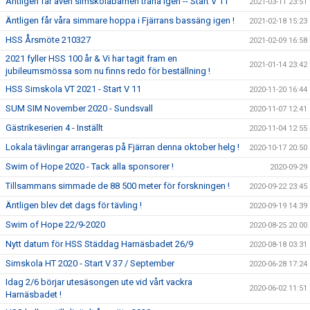
Äntligen får även simskolabarnen träna igen -- Start V 11
2021-03-11 23:51
Äntligen får våra simmare hoppa i Fjärrans bassäng igen !
2021-02-18 15:23
HSS Årsmöte 210327
2021-02-09 16:58
2021 fyller HSS 100 år & Vi har tagit fram en
2021-01-14 23:42
jubileumsmössa som nu finns redo för beställning !
HSS Simskola VT 2021 - Start V 11
2020-11-20 16:44
SUM SIM November 2020 - Sundsvall
2020-11-07 12:41
Gästrikeserien 4 - Inställt
2020-11-04 12:55
Lokala tävlingar arrangeras på Fjärran denna oktober helg !
2020-10-17 20:50
Swim of Hope 2020 - Tack alla sponsorer !
2020-09-29
Tillsammans simmade de 88 500 meter för forskningen !
2020-09-22 23:45
Äntligen blev det dags för tävling !
2020-09-19 14:39
Swim of Hope 22/9-2020
2020-08-25 20:00
Nytt datum för HSS Städdag Harnäsbadet 26/9
2020-08-18 03:31
Simskola HT 2020 - Start V 37 / September
2020-06-28 17:24
Idag 2/6 börjar utesäsongen ute vid vårt vackra
2020-06-02 11:51
Harnäsbadet !