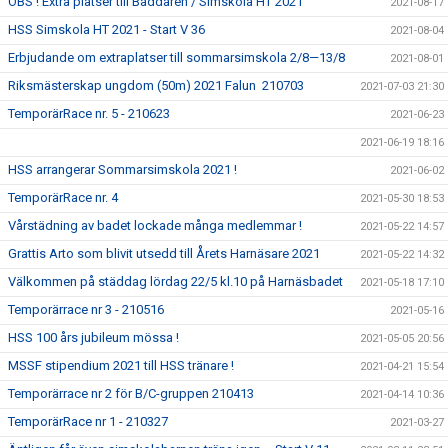
OBS ! Extra platser till Baddaren / Simskola HT 2021
2021-08-17
HSS Simskola HT 2021 - Start V 36
2021-08-04
Erbjudande om extraplatser till sommarsimskola 2/8—13/8
2021-08-01
Riksmästerskap ungdom (50m) 2021 Falun 210703
2021-07-03 21:30
TemporärRace nr. 5 - 210623
2021-06-23
2021-06-19 18:16
HSS arrangerar Sommarsimskola 2021 !
2021-06-02
TemporärRace nr. 4
2021-05-30 18:53
Vårstädning av badet lockade många medlemmar !
2021-05-22 14:57
Grattis Arto som blivit utsedd till Årets Harnäsare 2021
2021-05-22 14:32
Välkommen på städdag lördag 22/5 kl.10 på Harnäsbadet
2021-05-18 17:10
Temporärrace nr 3 - 210516
2021-05-16
HSS 100 års jubileum mössa !
2021-05-05 20:56
MSSF stipendium 2021 till HSS tränare !
2021-04-21 15:54
Temporärrace nr 2 för B/C-gruppen 210413
2021-04-14 10:36
TemporärRace nr 1 - 210327
2021-03-27