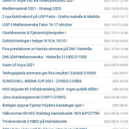
Swim of hope V42 &#10084;&#65039; 2021
2021-10-21 21:40
Medlemsenkät 2021 - Strategi 2025
2021-10-20 05:00
2 nya klubbrekord på UGP Falun - Grattis Isabelle & Matilda
2021-10-17
UGP 3 Mellansvenska Falun 16-17 oktober
2021-10-13 10:00
Gästrikeserien & FjärranHöjderspelen !
2021-10-10 16:45
Dubbla tävlingar i helgen 9/10 & 10/10 !
2021-10-06 04:00
Fina prestationer av Harnäs simmare på DM i Västerås
2021-10-04 10:48
DM/JDM Mellansvenska - Västerås 211002-211003
2021-10-02
Swim of hope 2021
2021-09-29 09:00
Tävlingsglada simmare gav fina resultat i 5-klubb 210926
2021-09-27
SUNDSVALL ARENA CUP 2021 - 210925-210926
2021-09-23
HSS inbjuder till 5-Klubbstävling 26/9 - Ingen publik tillåts !
2021-09-20
Jöns Svanbergsimmet 210911-210912
2021-09-08 13:01
Äntligen öppnar Fjärran Höjders bassänger igen !
2021-08-31
Välkommen till HSS Städdag Harnäsbadet 18/9 &#127799;
2021-08-26 19:50
Tröskenrännet 210822 på Harnäsbadet.
2021-08-21 16:59