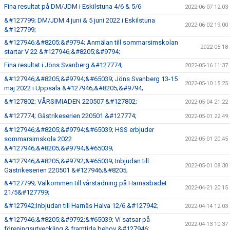
Fina resultat på DM/JDM i Eskilstuna 4/6 & 5/6
2022-06-07 12:03
&#127799; DM/JDM 4 juni & 5 juni 2022 i Eskilstuna
2022-06-02 19:00
&#127799;
&#127946;&#8205;&#9794; Anmälan till sommarsimskolan
2022-05-18
startar V 22 &#127946;&#8205;&#9794;
Fina resultat i Jöns Svanberg &#127774;
2022-05-16 11:37
&#127946;&#8205;&#9794;&#65039; Jöns Svanberg 13-15
2022-05-10 15:25
maj 2022 i Uppsala &#127946;&#8205;&#9794;
&#127802; VÅRSIMIADEN 220507 &#127802;
2022-05-04 21:22
&#127774; Gästrikeserien 220501 &#127774;
2022-05-01 22:49
&#127946;&#8205;&#9794;&#65039; HSS erbjuder
sommarsimskola 2022
2022-05-01 20:45
&#127946;&#8205;&#9794;&#65039;
&#127946;&#8205;&#9792;&#65039; Inbjudan till
2022-05-01 08:30
Gästrikeserien 220501 &#127946;&#8205;
&#127799; Välkommen till vårstädning på Harnäsbadet
2022-04-21 20:15
21/5&#127799;
&#127942;Inbjudan till Harnäs Halva 12/6 &#127942;
2022-04-14 12:03
&#127946;&#8205;&#9792;&#65039; Vi satsar på
2022-04-13 10:37
föreningsutveckling & framtida behov &#127946;