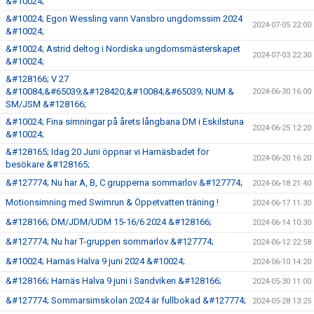
&#10024;
&#10024; Egon Wessling vann Vansbro ungdomssim 2024
2024-07-05 22:00
&#10024;
&#10024; Astrid deltog i Nordiska ungdomsmästerskapet
2024-07-03 22:30
&#10024;
&#128166; V 27
&#10084;&#65039;&#128420;&#10084;&#65039; NUM &
2024-06-30 16:00
SM/JSM &#128166;
&#10024; Fina simningar på årets långbana DM i Eskilstuna
2024-06-25 12:20
&#10024;
&#128165; Idag 20 Juni öppnar vi Harnäsbadet för
2024-06-20 16:20
besökare &#128165;
&#127774; Nu har A, B, C grupperna sommarlov &#127774;
2024-06-18 21:40
Motionsimning med Swimrun & Öppetvatten träning !
2024-06-17 11:30
&#128166; DM/JDM/UDM 15-16/6 2024 &#128166;
2024-06-14 10:30
&#127774; Nu har T-gruppen sommarlov &#127774;
2024-06-12 22:58
&#10024; Harnäs Halva 9 juni 2024 &#10024;
2024-06-10 14:20
&#128166; Harnäs Halva 9 juni i Sandviken &#128166;
2024-05-30 11:00
&#127774; Sommarsimskolan 2024 är fullbokad &#127774;
2024-05-28 13:25