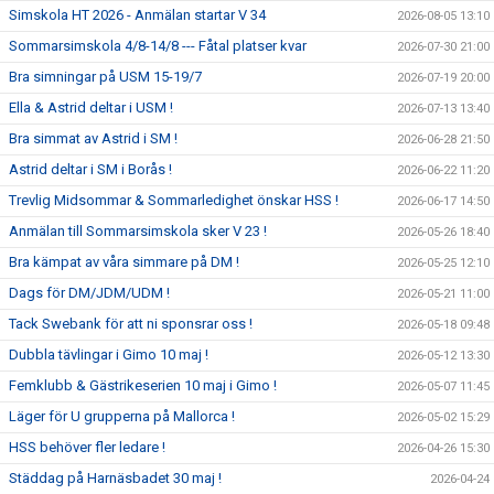
Simskola HT 2026 - Anmälan startar V 34
2026-08-05 13:10
Sommarsimskola 4/8-14/8 --- Fåtal platser kvar
2026-07-30 21:00
Bra simningar på USM 15-19/7
2026-07-19 20:00
Ella & Astrid deltar i USM !
2026-07-13 13:40
Bra simmat av Astrid i SM !
2026-06-28 21:50
Astrid deltar i SM i Borås !
2026-06-22 11:20
Trevlig Midsommar & Sommarledighet önskar HSS !
2026-06-17 14:50
Anmälan till Sommarsimskola sker V 23 !
2026-05-26 18:40
Bra kämpat av våra simmare på DM !
2026-05-25 12:10
Dags för DM/JDM/UDM !
2026-05-21 11:00
Tack Swebank för att ni sponsrar oss !
2026-05-18 09:48
Dubbla tävlingar i Gimo 10 maj !
2026-05-12 13:30
Femklubb & Gästrikeserien 10 maj i Gimo !
2026-05-07 11:45
Läger för U grupperna på Mallorca !
2026-05-02 15:29
HSS behöver fler ledare !
2026-04-26 15:30
Städdag på Harnäsbadet 30 maj !
2026-04-24