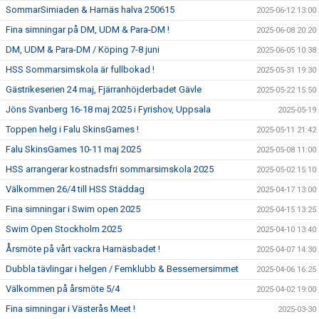
SommarSimiaden & Harnäs halva 250615
2025-06-12 13:00
Fina simningar på DM, UDM & Para-DM !
2025-06-08 20:20
DM, UDM & Para-DM / Köping 7-8 juni
2025-06-05 10:38
HSS Sommarsimskola är fullbokad !
2025-05-31 19:30
Gästrikeserien 24 maj, Fjärranhöjderbadet Gävle
2025-05-22 15:50
Jöns Svanberg 16-18 maj 2025 i Fyrishov, Uppsala
2025-05-19
Toppen helg i Falu SkinsGames !
2025-05-11 21:42
Falu SkinsGames 10-11 maj 2025
2025-05-08 11:00
HSS arrangerar kostnadsfri sommarsimskola 2025
2025-05-02 15:10
Välkommen 26/4 till HSS Städdag
2025-04-17 13:00
Fina simningar i Swim open 2025
2025-04-15 13:25
Swim Open Stockholm 2025
2025-04-10 13:40
Årsmöte på vårt vackra Harnäsbadet !
2025-04-07 14:30
Dubbla tävlingar i helgen / Femklubb & Bessemersimmet
2025-04-06 16:25
Välkommen på årsmöte 5/4
2025-04-02 19:00
Fina simningar i Västerås Meet !
2025-03-30