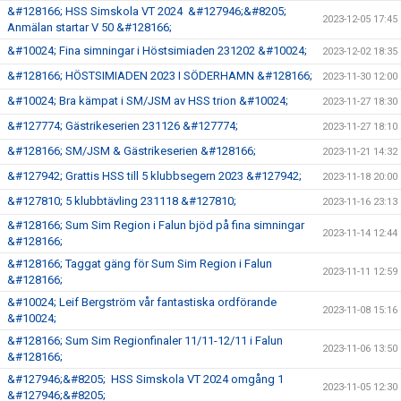
&#128166; HSS Simskola VT 2024 &#127946;&#8205;
2023-12-05 17:45
Anmälan startar V 50 &#128166;
&#10024; Fina simningar i Höstsimiaden 231202 &#10024;
2023-12-02 18:35
&#128166; HÖSTSIMIADEN 2023 I SÖDERHAMN &#128166;
2023-11-30 12:00
&#10024; Bra kämpat i SM/JSM av HSS trion &#10024;
2023-11-27 18:30
&#127774; Gästrikeserien 231126 &#127774;
2023-11-27 18:10
&#128166; SM/JSM & Gästrikeserien &#128166;
2023-11-21 14:32
&#127942; Grattis HSS till 5 klubbsegern 2023 &#127942;
2023-11-18 20:00
&#127810; 5 klubbtävling 231118 &#127810;
2023-11-16 23:13
&#128166; Sum Sim Region i Falun bjöd på fina simningar
2023-11-14 12:44
&#128166;
&#128166; Taggat gäng för Sum Sim Region i Falun
2023-11-11 12:59
&#128166;
&#10024; Leif Bergström vår fantastiska ordförande
2023-11-08 15:16
&#10024;
&#128166; Sum Sim Regionfinaler 11/11-12/11 i Falun
2023-11-06 13:50
&#128166;
&#127946;&#8205; HSS Simskola VT 2024 omgång 1
2023-11-05 12:30
&#127946;&#8205;