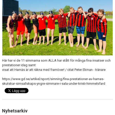
FJÄRRANHÖJDERBADET
HARNÄSBADET
Här har vi de 11 simmarna som ALLA har stått för många fina insatser och
prestationer idag samt
visat att Harnäs är att räkna med framöver! / citat Peter Ekman - tränare
https://www.gd.se/artikel/sport/simning/fina-prestationer-av-harnas-
skutskar-simsallskaps-yngre-simmare-i-sala-under-kristi-himmelsfard
Nyhetsarkiv