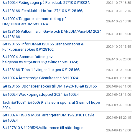
&#10024;Poängseger på Femklubb 27/10 &#10024;
2024-10-27 18:35
&#128166; Femklubb i Hofors 27/10 &#128166;
2024-10-25 12:15
&#10024;Taggade simmare deltog på
2024-10-22 13:18
DM/JDM/ParaDM&#10024;
&#128166;Välkomna till Gävle och DM/JDM/Para-DM 2024
2024-10-15 15:00
&#128166;
&#128166; Inför DM&#128165;Grensponsorer &
2024-10-09 13:45
Funktionärer sökes &#128166;
&#10024; Sammanfattning av
2024-10-06 20:00
helgens&#9752;&#65039;tävlingar &#10024;
&#128166; Triss i tävlingar i helgen &#128166;
2024-10-03 13:00
&#10024;Årets tredje Gästrikeserie &#10024;
2024-09-30 11:10
&#128166; Sponsorer sökes till DM 19-20/10 &#128166;
2024-09-26 11:00
&#10024;Wadköpingsdoppet 2024 &#10024;
2024-09-23 11:00
Tack &#10084;&#65039; alla som sponsrat Swim of hope
2024-09-20 13:00
2024
&#10024; HSS & MSSF arrangerar DM 19-20/10 i Gävle
2024-09-15 20:15
&#10024;
&#127810;&#129529;Välkommen till städdagen
2024-09-12 12:00