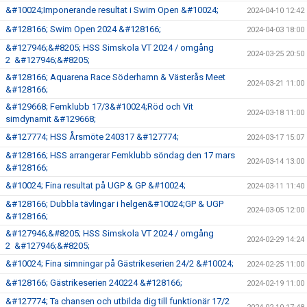
&#10024;Imponerande resultat i Swim Open &#10024;
2024-04-10 12:42
&#128166; Swim Open 2024 &#128166;
2024-04-03 18:00
&#127946;&#8205; HSS Simskola VT 2024 / omgång
2024-03-25 20:50
2 &#127946;&#8205;
&#128166; Aquarena Race Söderhamn & Västerås Meet
2024-03-21 11:00
&#128166;
&#129668; Femklubb 17/3&#10024;Röd och Vit
2024-03-18 11:00
simdynamit &#129668;
&#127774; HSS Årsmöte 240317 &#127774;
2024-03-17 15:07
&#128166; HSS arrangerar Femklubb söndag den 17 mars
2024-03-14 13:00
&#128166;
&#10024; Fina resultat på UGP & GP &#10024;
2024-03-11 11:40
&#128166; Dubbla tävlingar i helgen&#10024;GP & UGP
2024-03-05 12:00
&#128166;
&#127946;&#8205; HSS Simskola VT 2024 / omgång
2024-02-29 14:24
2 &#127946;&#8205;
&#10024; Fina simningar på Gästrikeserien 24/2 &#10024;
2024-02-25 11:00
&#128166; Gästrikeserien 240224 &#128166;
2024-02-19 11:00
&#127774; Ta chansen och utbilda dig till funktionär 17/2