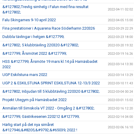
&#127802;Trevlig simhelg i Falun med fina resultat
2022-04-11 02:02
&#127802;
Falu Skingames 9-10 april 2022
2022-04-05 15:00
Fina prestationer i Aquarena Race Söderhamn 220326
2022-03-29 22:29
Dubbla tävlingar i helgen &#127799;
2022-03-23 18:00
&#127802; 5 klubbtävling 220320 &#127802;
2022-03-20 19:32
&#127799; Årsmötet 2022 &#127799;
2022-03-19 16:26
HSS &#127799; Årsmöte 19 mars kl.14 på Harnäsbadet
2022-03-14 13:30
2022
UGP Eskilstuna mars 2022
2022-03-14 13:29
UGP 2 & ESKILSTUNA SPRINT ESKILSTUNA 12-13/3 2022
2022-03-10 11:43
&#127802; Inbjudan till 5 klubbtävling 220320 &#127802;
2022-03-04 00:24
Projekt Utegym på Harnäsbadet 2022
2022-03-01 15:02
Anmälan till Simskola VT 2022 - Omgång 2 &#127802;
2022-02-16 12:20
&#127799; Gästrikeserien 220212 &#127799;
2022-02-14 04:00
Härlig start på det nya simåret
2022-02-06 16:10
&#127946;&#8205;&#9792;&#65039; 2022 !