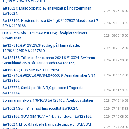
15/9&#129529;&#127810;
&#10024; Masdoppet blev en rivstart på höstterminen
2024-09-08 16:20
&#10024;
&#128166; Höstens första tävling&#127807;Masdoppet 7-
2024-09-05 13:55
8/9 &#128166;
HSS Simskola HT 2024 &#10024; Fåtalplatser kvar i
2024-08-30 15:50
Silverfisken
&#127810;&#129529;Städdag på Harnäsbadet
2024-08-26 12:00
15/9&#129529;&#127810;
&#128166; Tröskenrännet anno 2024 &#10024; Swimrun
2024-08-22 20:00
Gästrikland 25/8 på Harnäsbadet&#128166;
&#128166; HSS Simskola HT 2024
&#127946;&#8205;&#9794;&#65039; Anmälan sker V 34
2024-08-16 17:00
&#128166;
&#127774; Simläger för A,B,C gruppen i Fagersta
2024-08-11 19:35
&#127774;
Sommarsimskola 1/8-16/8 &#128165; Återbudsplatser
2024-07-18 16:38
&#10024;Sum Sim med fina resultat &#10024;
2024-07-15 15:33
&#128166; SUM SIM 10/7 – 14/7 Sundsvall &#128166;
2024-07-10 08:00
&#10024; Elliot & Isabelle kämpade tappert i SM/JSM
2024-07-07 20:40