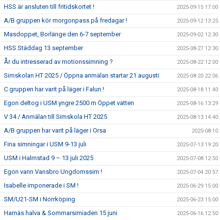
HSS är ansluten till fritidskortet !
2025-09-15 17:00
A/B gruppen kör morgonpass på fredagar !
2025-09-12 13:25
Masdoppet, Borlänge den 6-7 september
2025-09-02 12:30
HSS Städdag 13 september
2025-08-27 12:30
År du intresserad av motionssimning ?
2025-08-22 12:00
Simskolan HT 2025 / Öppna anmälan startar 21 augusti
2025-08-20 22:06
C gruppen har varit på läger i Falun !
2025-08-18 11:40
Egon deltog i USM yngre 2500 m Öppet vatten
2025-08-16 13:29
V 34 / Anmälan till Simskola HT 2025
2025-08-13 14:40
A/B gruppen har varit på läger i Orsa
2025-08-10
Fina simningar i USM 9-13 juli
2025-07-13 19:20
USM i Halmstad 9 – 13 juli 2025
2025-07-08 12:50
Egon vann Vansbro Ungdomssim !
2025-07-04 20:57
Isabelle imponerade i SM !
2025-06-29 15:00
SM/U21-SM i Norrköping
2025-06-23 15:00
Harnäs halva & Sommarsimiaden 15 juni
2025-06-16 12:50