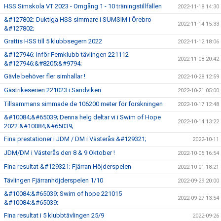
HSS Simskola VT 2023 - Omgång 1 - 10 träningstillfällen
2022-11-18 14:30
&#127802; Duktiga HSS simmare i SUMSIM i Örebro
2022-11-14 15:33
&#127802;
Grattis HSS till 5 klubbsegern 2022
2022-11-12 18:06
&#127946; Inför Femklubb tävlingen 221112
2022-11-08 20:42
&#127946;&#8205;&#9794;
Gävle behöver fler simhallar !
2022-10-28 12:59
Gästrikeserien 221023 i Sandviken
2022-10-21 05:00
Tillsammans simmade de 106200 meter för forskningen
2022-10-17 12:48
&#10084;&#65039; Denna helg deltar vi i Swim of Hope
2022-10-14 13:22
2022 &#10084;&#65039;
Fina prestationer i JDM / DM i Västerås &#129321;
2022-10-11
JDM/DM i Västerås den 8 & 9 Oktober !
2022-10-05 16:54
Fina resultat &#129321; Fjärran Höjderspelen
2022-10-01 18:21
Tävlingen Fjärranhöjderspelen 1/10
2022-09-29 20:00
&#10084;&#65039; Swim of hope 221015
2022-09-27 13:54
&#10084;&#65039;
Fina resultat i 5 klubbtävlingen 25/9
2022-09-26