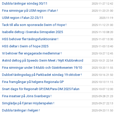
Dubbla tävlingar söndag 30/11
2025-11-27 12:42
Fina simningar på USM region i Falun !
2025-11-23 21:00
USM region i Falun 22-23/11
2025-11-19
Tack till alla som sponsrade Swim of Hope !
2025-11-12 21:00
Isabelle deltog i Svenska Simspelen 2025
2025-11-10 08:20
HSS behöver fler tävlingsfunktionärer !
2025-11-07 13:30
HSS deltar i Swim of hope 2025
2025-11-03 13:40
Vi behöver fler engagerade medlemmar !
2025-10-27 12:45
Astrid deltog på Speedo Swim Meet / Nytt Klubbrekord
2025-10-21 22:54
Fina simningar under 5-klubb och Gästrikeserien 19/10
2025-10-20 11:55
Dubbel tävlingsdag på Parkbadet söndag 19 oktober !
2025-10-16 21:50
Fina framgångar på helgens Regionala GP
2025-10-13 11:15
Snart dags för Regionalt GP/DM/Para-DM 2025 Falun
2025-10-07 12:00
Fina insatser på Jöns Svanbergs !
2025-09-28 21:23
Simglädje på Fjärran Höjderspelen !
2025-09-27 22:13
Dubbla tävlingar i helgen !
2025-09-23 11:50