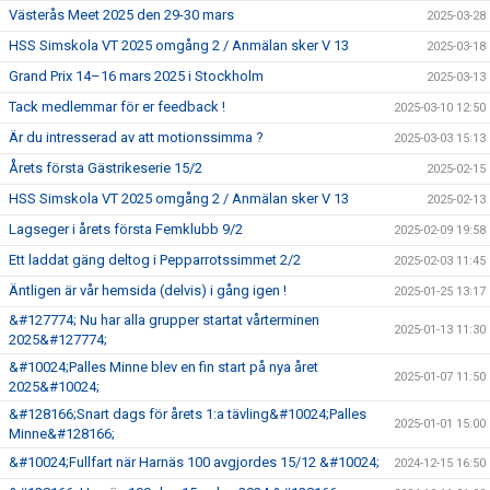
Västerås Meet 2025 den 29-30 mars
2025-03-28
HSS Simskola VT 2025 omgång 2 / Anmälan sker V 13
2025-03-18
Grand Prix 14–16 mars 2025 i Stockholm
2025-03-13
Tack medlemmar för er feedback !
2025-03-10 12:50
Är du intresserad av att motionssimma ?
2025-03-03 15:13
Årets första Gästrikeserie 15/2
2025-02-15
HSS Simskola VT 2025 omgång 2 / Anmälan sker V 13
2025-02-13
Lagseger i årets första Femklubb 9/2
2025-02-09 19:58
Ett laddat gäng deltog i Pepparrotssimmet 2/2
2025-02-03 11:45
Äntligen är vår hemsida (delvis) i gång igen !
2025-01-25 13:17
&#127774; Nu har alla grupper startat vårterminen
2025-01-13 11:30
2025&#127774;
&#10024;Palles Minne blev en fin start på nya året
2025-01-07 11:50
2025&#10024;
&#128166;Snart dags för årets 1:a tävling&#10024;Palles
2025-01-01 15:00
Minne&#128166;
&#10024;Fullfart när Harnäs 100 avgjordes 15/12 &#10024;
2024-12-15 16:50