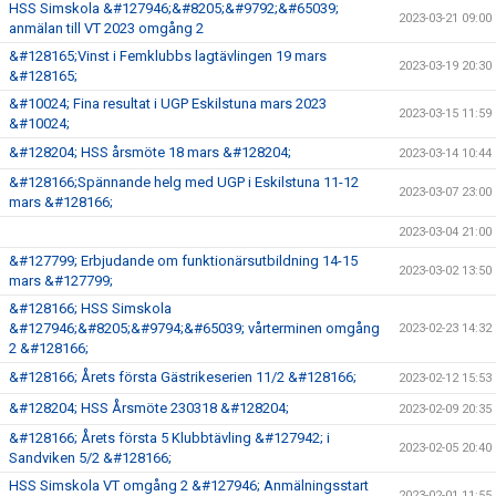
HSS Simskola &#127946;&#8205;&#9792;&#65039;
2023-03-21 09:00
anmälan till VT 2023 omgång 2
&#128165;Vinst i Femklubbs lagtävlingen 19 mars
2023-03-19 20:30
&#128165;
&#10024; Fina resultat i UGP Eskilstuna mars 2023
2023-03-15 11:59
&#10024;
&#128204; HSS årsmöte 18 mars &#128204;
2023-03-14 10:44
&#128166;Spännande helg med UGP i Eskilstuna 11-12
2023-03-07 23:00
mars &#128166;
2023-03-04 21:00
&#127799; Erbjudande om funktionärsutbildning 14-15
2023-03-02 13:50
mars &#127799;
&#128166; HSS Simskola
&#127946;&#8205;&#9794;&#65039; vårterminen omgång
2023-02-23 14:32
2 &#128166;
&#128166; Årets första Gästrikeserien 11/2 &#128166;
2023-02-12 15:53
&#128204; HSS Årsmöte 230318 &#128204;
2023-02-09 20:35
&#128166; Årets första 5 Klubbtävling &#127942; i
2023-02-05 20:40
Sandviken 5/2 &#128166;
HSS Simskola VT omgång 2 &#127946; Anmälningsstart
2023-02-01 11:55