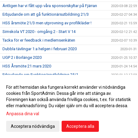
Äntligen har vi fått upp våra sponsorskyltar på Fjärran
2020-03-08 22:59
Erbjudande om att gå funktionärsutbildning 21/3
2020-02-27 04:34
HSS årsmöte 21/3 men utprovning av profilkläder !
2020-02-21 15:59
Simskola VT 2020 - omgång 2 - Start V 14
2020-02-12 21:42
Tacka för er feedback i medlemsenkäten
2020-02-07 10:39
Dubbla tävlingar 1:a helgen i februari 2020
2020-01-31
UGP 2 i Borlänge 2020
2020-01-25 10:37
HSS Årsmöte 21 mars 2020
2020-01-24 14:54
Erbjudande om Funktionärsutbildning 25/1
2020-01-12 17:03
Palles minne 2020
2020-01-05 21:38
För att hemsidan ska fungera korrekt använder vi nödvändiga
2019-12-18 12:01
cookies från SportAdmin. Dessa går inte att stänga av.
Föreningen kan också använda frivilliga cookies, t.ex. för statistik
Simskola VT 2020 - Anmälan pågår !
2019-11-24 21:06
eller marknadsföring. Du väljer själv om du vill acceptera dessa.
HSS seger i Femklubb 2019 &#127942;
2019-11-16 22:10
Anpassa dina val
Sum-Sim Regionsfinal Örebro 191109-191110
2019-11-09 06:42
Acceptera nödvändiga
Acceptera alla
2019-10-29 12:45
Swim of Hope 2019 - Tack alla sponsorer !
2019-10-24 21:59