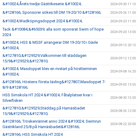
&#10024;Årets tredje Gästrikeserie &#10024;
2024-09-30 11:10
&#128166; Sponsorer sökes till DM 19-20/10 &#128166;
2024-09-26 11:00
&#10024;Wadköpingsdoppet 2024 &#10024;
2024-09-23 11:00
Tack &#10084;&#65039; alla som sponsrat Swim of hope
2024-09-20 13:00
2024
&#10024; HSS & MSSF arrangerar DM 19-20/10 i Gävle
2024-09-15 20:15
&#10024;
&#127810;&#129529;Välkommen till städdagen
2024-09-12 12:00
15/9&#129529;&#127810;
&#10024; Masdoppet blev en rivstart på höstterminen
2024-09-08 16:20
&#10024;
&#128166; Höstens första tävling&#127807;Masdoppet 7-
2024-09-05 13:55
8/9 &#128166;
HSS Simskola HT 2024 &#10024; Fåtalplatser kvar i
2024-08-30 15:50
Silverfisken
&#127810;&#129529;Städdag på Harnäsbadet
2024-08-26 12:00
15/9&#129529;&#127810;
&#128166; Tröskenrännet anno 2024 &#10024; Swimrun
2024-08-22 20:00
Gästrikland 25/8 på Harnäsbadet&#128166;
&#128166; HSS Simskola HT 2024