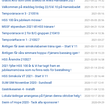
Grattis Arto som blivit utsedd till Årets Harnäsare 2021
2021-05-22 14:32
Välkommen på städdag lördag 22/5 kl.10 på Harnäsbadet
2021-05-18 17:10
Temporärrace nr 3 - 210516
2021-05-16
HSS 100 års jubileum mössa !
2021-05-05 20:56
MSSF stipendium 2021 till HSS tränare !
2021-04-21 15:54
Temporärrace nr 2 för B/C-gruppen 210413
2021-04-14 10:36
TemporärRace nr 1 - 210327
2021-03-27
Äntligen får även simskolabarnen träna igen -- Start V 11
2021-03-11 23:51
Äntligen får våra simmare hoppa i Fjärrans bassäng igen !
2021-02-18 15:23
HSS Årsmöte 210327
2021-02-09 16:58
2021 fyller HSS 100 år & Vi har tagit fram en
2021-01-14 23:42
jubileumsmössa som nu finns redo för beställning !
HSS Simskola VT 2021 - Start V 11
2020-11-20 16:44
SUM SIM November 2020 - Sundsvall
2020-11-07 12:41
Gästrikeserien 4 - Inställt
2020-11-04 12:55
Lokala tävlingar arrangeras på Fjärran denna oktober helg !
2020-10-17 20:50
Swim of Hope 2020 - Tack alla sponsorer !
2020-09-29