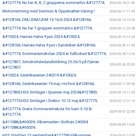
&#127774; Nu har A, B, C grupperna sommarlov &#127774;
2024-06-18 21:40
Motionsimning med Swimrun & Öppetvatten träning !
2024-06-17 11:30
&#128166; DM/JDM/UDM 15-16/6 2024 &#128166;
2024-06-14 10:30
&#127774; Nu har T-gruppen sommarlov &#127774;
2024-06-12 22:58
&#10024; Harnäs Halva 9 juni 2024 &#10024;
2024-06-10 14:20
&#128166; Harnäs Halva 9 juni i Sandviken &#128166;
2024-05-30 11:00
&#127774; Sommarsimskolan 2024 är fullbokad &#127774;
2024-05-28 13:25
&#127807; Simidrottsledarutbildning 25-26/5 på Fjärran
2024-05-26 22:00
&#127807;
&#10024; Gästrikeserien 240519 &#10024;
2024-05-20 19:00
&#128166; Gästrikeserien 19 maj i Hofors &#128166;
2024-05-17 09:30
&#127803;HSS Simläger i Spanien maj 2024&#127803;
2024-05-14 11:20
&#127775;HSS Simläger i Örebro 10-12 maj &#127775;
2024-05-12 21:10
&#127774; Gratis Sommarsimskola för barn 5-10 år
2024-05-07 22:00
&#127774;
&#11088;&#65039; Vårsimiaden i Bollnäs 240504
2024-05-04 13:00
&#11088;&#65039;
HSS Städdag 15 september&#127799;Välkommen
2024-05-02 15:00