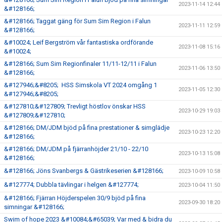
2023-11-14 12:44
&#128166;
&#128166; Taggat gäng för Sum Sim Region i Falun
2023-11-11 12:59
&#128166;
&#10024; Leif Bergström vår fantastiska ordförande
2023-11-08 15:16
&#10024;
&#128166; Sum Sim Regionfinaler 11/11-12/11 i Falun
2023-11-06 13:50
&#128166;
&#127946;&#8205; HSS Simskola VT 2024 omgång 1
2023-11-05 12:30
&#127946;&#8205;
&#127810;&#127809; Trevligt höstlov önskar HSS
2023-10-29 19:03
&#127809;&#127810;
&#128166; DM/JDM bjöd på fina prestationer & simglädje
2023-10-23 12:20
&#128166;
&#128166; DM/JDM på fjärranhöjder 21/10 - 22/10
2023-10-13 15:08
&#128166;
&#128166; Jöns Svanbergs & Gästrikeserien &#128166;
2023-10-09 10:58
&#127774; Dubbla tävlingar i helgen &#127774;
2023-10-04 11:50
&#128166; Fjärran Höjderspelen 30/9 bjöd på fina
2023-09-30 18:20
simningar &#128166;
Swim of hope 2023 &#10084;&#65039; Var med & bidra du