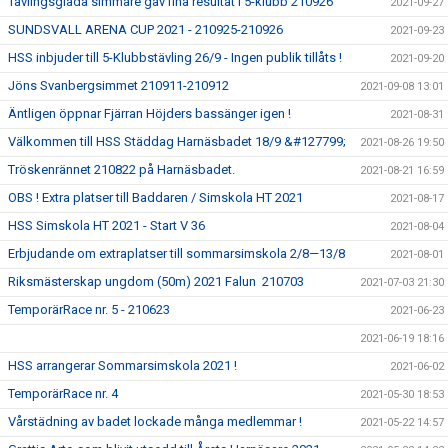
Tävlingsglada simmare gav fina resultat i 5-klubb 210926
2021-09-27
SUNDSVALL ARENA CUP 2021 - 210925-210926
2021-09-23
HSS inbjuder till 5-Klubbstävling 26/9 - Ingen publik tillåts !
2021-09-20
Jöns Svanbergsimmet 210911-210912
2021-09-08 13:01
Äntligen öppnar Fjärran Höjders bassänger igen !
2021-08-31
Välkommen till HSS Städdag Harnäsbadet 18/9 &#127799;
2021-08-26 19:50
Tröskenrännet 210822 på Harnäsbadet.
2021-08-21 16:59
OBS ! Extra platser till Baddaren / Simskola HT 2021
2021-08-17
HSS Simskola HT 2021 - Start V 36
2021-08-04
Erbjudande om extraplatser till sommarsimskola 2/8—13/8
2021-08-01
Riksmästerskap ungdom (50m) 2021 Falun 210703
2021-07-03 21:30
TemporärRace nr. 5 - 210623
2021-06-23
2021-06-19 18:16
HSS arrangerar Sommarsimskola 2021 !
2021-06-02
TemporärRace nr. 4
2021-05-30 18:53
Vårstädning av badet lockade många medlemmar !
2021-05-22 14:57