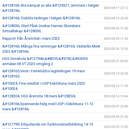
&#128166; Bra kämpat av alla &#129321; simmare i helgen
2023-04-17 22:12
&#128166;
&#128166; Dubbla tävlingar i helgen &#128166;
2023-04-10 20:00
&#128036; Glad Påsk önskar Harnäs Skutskärs
2023-04-05 15:30
Simsällskap &#128036;
Rapport från Årsmötet i mars 2023
2023-03-29 11:43
&#128166; Många fina simningar &#128165; Västerås Meet
2023-03-26 19:26
2023 &#128166;
HSS Simskola &#127946;&#8205;&#9792;&#65039;
2023-03-21 09:00
anmälan till VT 2023 omgång 2
&#128165;Vinst i Femklubbs lagtävlingen 19 mars
2023-03-19 20:30
&#128165;
&#10024; Fina resultat i UGP Eskilstuna mars 2023
2023-03-15 11:59
&#10024;
&#128204; HSS årsmöte 18 mars &#128204;
2023-03-14 10:44
&#128166;Spännande helg med UGP i Eskilstuna 11-12
2023-03-07 23:00
mars &#128166;
2023-03-04 21:00
&#127799; Erbjudande om funktionärsutbildning 14-15
2023-03-02 13:50