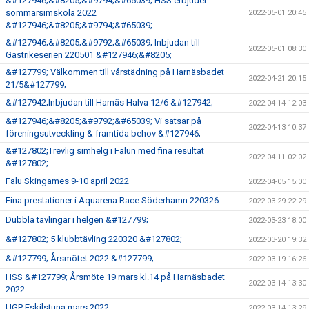
&#127946;&#8205;&#9794;&#65039; HSS erbjuder
sommarsimskola 2022
2022-05-01 20:45
&#127946;&#8205;&#9794;&#65039;
&#127946;&#8205;&#9792;&#65039; Inbjudan till
2022-05-01 08:30
Gästrikeserien 220501 &#127946;&#8205;
&#127799; Välkommen till vårstädning på Harnäsbadet
2022-04-21 20:15
21/5&#127799;
&#127942;Inbjudan till Harnäs Halva 12/6 &#127942;
2022-04-14 12:03
&#127946;&#8205;&#9792;&#65039; Vi satsar på
2022-04-13 10:37
föreningsutveckling & framtida behov &#127946;
&#127802;Trevlig simhelg i Falun med fina resultat
2022-04-11 02:02
&#127802;
Falu Skingames 9-10 april 2022
2022-04-05 15:00
Fina prestationer i Aquarena Race Söderhamn 220326
2022-03-29 22:29
Dubbla tävlingar i helgen &#127799;
2022-03-23 18:00
&#127802; 5 klubbtävling 220320 &#127802;
2022-03-20 19:32
&#127799; Årsmötet 2022 &#127799;
2022-03-19 16:26
HSS &#127799; Årsmöte 19 mars kl.14 på Harnäsbadet
2022-03-14 13:30
2022
UGP Eskilstuna mars 2022
2022-03-14 13:29