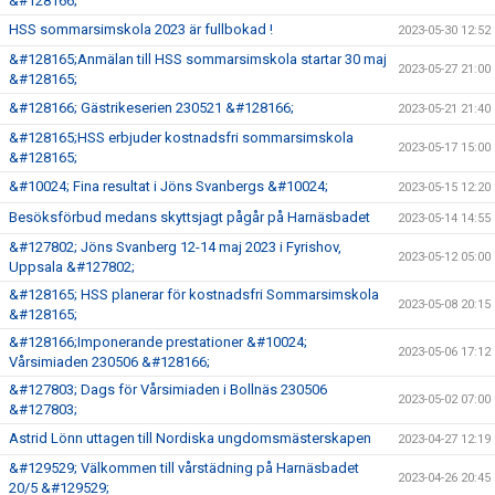
&#128166;
HSS sommarsimskola 2023 är fullbokad !
2023-05-30 12:52
&#128165;Anmälan till HSS sommarsimskola startar 30 maj
2023-05-27 21:00
&#128165;
&#128166; Gästrikeserien 230521 &#128166;
2023-05-21 21:40
&#128165;HSS erbjuder kostnadsfri sommarsimskola
2023-05-17 15:00
&#128165;
&#10024; Fina resultat i Jöns Svanbergs &#10024;
2023-05-15 12:20
Besöksförbud medans skyttsjagt pågår på Harnäsbadet
2023-05-14 14:55
&#127802; Jöns Svanberg 12-14 maj 2023 i Fyrishov,
2023-05-12 05:00
Uppsala &#127802;
&#128165; HSS planerar för kostnadsfri Sommarsimskola
2023-05-08 20:15
&#128165;
&#128166;Imponerande prestationer &#10024;
2023-05-06 17:12
Vårsimiaden 230506 &#128166;
&#127803; Dags för Vårsimiaden i Bollnäs 230506
2023-05-02 07:00
&#127803;
Astrid Lönn uttagen till Nordiska ungdomsmästerskapen
2023-04-27 12:19
&#129529; Välkommen till vårstädning på Harnäsbadet
2023-04-26 20:45
20/5 &#129529;