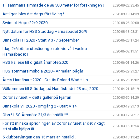
Tillsammans simmade de 88 500 meter för forskningen !
2020-09-22 23:45
Äntligen blev det dags för tävling !
2020-09-19 14:39
Swim of Hope 22/9-2020
2020-08-25 20:00
Nytt datum för HSS Städdag Harnäsbadet 26/9
2020-08-18 03:31
Simskola HT 2020 - Start V 37 / September
2020-06-28 17:24
Idag 2/6 börjar utesäsongen ute vid vårt vackra
2020-06-02 11:51
Harnäsbadet !
HSS kallese till digitalt årsmöte 2020
2020-06-01 14:26
HSS sommarsimskola 2020 - Anmälan pågår
2020-05-29 21:27
Årets Harnäsare 2020 - Grattis Roland Wadelius
2020-05-26 19:02
Välkommen till Städdag på Harnäsbadet 23 maj 2020
2020-04-21 15:19
Coronaviruset – detta gäller på Fjärran
2020-03-30 14:29
Simskola VT 2020 - omgång 2 - Start V 14
2020-03-19 21:13
Obs ! HSS Årsmöte 21/3 är inställt !!!!
2020-03-17 20:17
För att minska spridningen av Coronaviruset är det viktigt
2020-03-15 15:54
att vi alla hjälps åt
5 klubbtävlingen den 15 mars är inställd !
2020-03-13 11:42