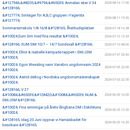
&#127946;&#8205;&#9794;&#65039; Anmälan sker V 34
2024-08-16 17:00
&#128166;
&#127774; Simläger för A,B,C gruppen i Fagersta
2024-08-11 19:35
&#127774;
Sommarsimskola 1/8-16/8 &#128165; Återbudsplatser
2024-07-18 16:38
&#10024;Sum Sim med fina resultat &#10024;
2024-07-15 15:33
&#128166; SUM SIM 10/7 – 14/7 Sundsvall &#128166;
2024-07-10 08:00
&#10024; Elliot & Isabelle kämpade tappert i SM/JSM
2024-07-07 20:40
&#10024;
&#10024; Egon Wessling vann Vansbro ungdomssim 2024
2024-07-05 22:00
&#10024;
&#10024; Astrid deltog i Nordiska ungdomsmästerskapet
2024-07-03 22:30
&#10024;
&#128166; V 27
&#10084;&#65039;&#128420;&#10084;&#65039; NUM &
2024-06-30 16:00
SM/JSM &#128166;
&#10024; Fina simningar på årets långbana DM i Eskilstuna
2024-06-25 12:20
&#10024;
&#128165; Idag 20 Juni öppnar vi Harnäsbadet för
2024-06-20 16:20
besökare &#128165;