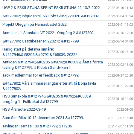
UGP 2 & ESKILSTUNA SPRINT ESKILSTUNA 12-13/3 2022
2022-03-10 11:43
&#127802; Inbjudan till 5 klubbtävling 220320 &#127802;
2022-03-04 00:24
Projekt Utegym på Harnäsbadet 2022
2022-03-01 15:02
Anmälan till Simskola VT 2022 - Omgång 2 &#127802;
2022-02-16 12:20
&#127799; Gästrikeserien 220212 &#127799;
2022-02-14 04:00
Härlig start på det nya simåret
2022-02-06 16:10
&#127946;&#8205;&#9792;&#65039; 2022 !
Äntligen &#127946;&#8205;&#9792;&#65039; Årets första
2022-02-02 16:00
tävling &#127799; 5 Klubb i Sandviken !
Tack medlemmar för er feedback &#127799;
2022-01-27 20:20
&#127802; Våra simmare längtar efter att få börja tävla
2022-01-21 22:30
&#127802;
HSS Simskola &#127946;&#8205;&#9792;&#65039;
2022-01-15 14:00
omgång 1 - Fullbokat &#127799;
HSS Årsmöte 2022-03-19
2022-01-08
Sum Sim Riks 10-12 december 2021 &#127799;
2021-12-07 15:48
Tävlingen Harnäs 100 &#127799; 211205
2021-12-07 11:29