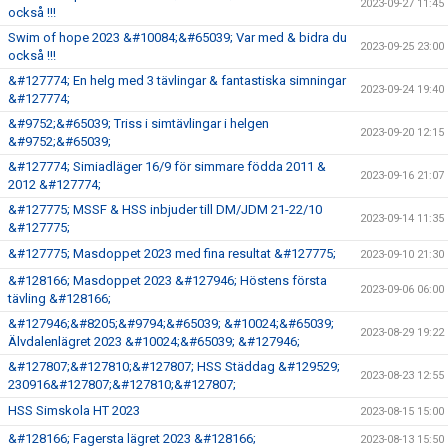
2023-09-27 11:45
också !!!
Swim of hope 2023 &#10084;&#65039; Var med & bidra du
2023-09-25 23:00
också !!!
&#127774; En helg med 3 tävlingar & fantastiska simningar
2023-09-24 19:40
&#127774;
&#9752;&#65039; Triss i simtävlingar i helgen
2023-09-20 12:15
&#9752;&#65039;
&#127774; Simiadläger 16/9 för simmare födda 2011 &
2023-09-16 21:07
2012 &#127774;
&#127775; MSSF & HSS inbjuder till DM/JDM 21-22/10
2023-09-14 11:35
&#127775;
&#127775; Masdoppet 2023 med fina resultat &#127775;
2023-09-10 21:30
&#128166; Masdoppet 2023 &#127946; Höstens första
2023-09-06 06:00
tävling &#128166;
&#127946;&#8205;&#9794;&#65039; &#10024;&#65039;
2023-08-29 19:22
Älvdalenlägret 2023 &#10024;&#65039; &#127946;
&#127807;&#127810;&#127807; HSS Städdag &#129529;
2023-08-23 12:55
230916&#127807;&#127810;&#127807;
HSS Simskola HT 2023
2023-08-15 15:00
&#128166; Fagersta lägret 2023 &#128166;
2023-08-13 15:50