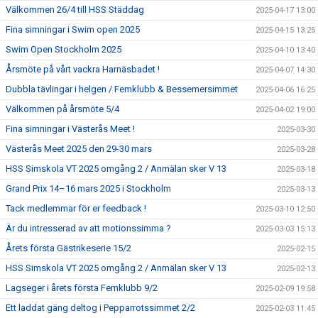
Välkommen 26/4 till HSS Städdag
2025-04-17 13:00
Fina simningar i Swim open 2025
2025-04-15 13:25
Swim Open Stockholm 2025
2025-04-10 13:40
Årsmöte på vårt vackra Harnäsbadet !
2025-04-07 14:30
Dubbla tävlingar i helgen / Femklubb & Bessemersimmet
2025-04-06 16:25
Välkommen på årsmöte 5/4
2025-04-02 19:00
Fina simningar i Västerås Meet !
2025-03-30
Västerås Meet 2025 den 29-30 mars
2025-03-28
HSS Simskola VT 2025 omgång 2 / Anmälan sker V 13
2025-03-18
Grand Prix 14–16 mars 2025 i Stockholm
2025-03-13
Tack medlemmar för er feedback !
2025-03-10 12:50
Är du intresserad av att motionssimma ?
2025-03-03 15:13
Årets första Gästrikeserie 15/2
2025-02-15
HSS Simskola VT 2025 omgång 2 / Anmälan sker V 13
2025-02-13
Lagseger i årets första Femklubb 9/2
2025-02-09 19:58
Ett laddat gäng deltog i Pepparrotssimmet 2/2
2025-02-03 11:45