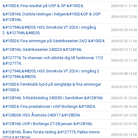
&#10024; Fina resultat på UGP & GP &#10024;
2024-03-11 11:40
&#128166; Dubbla tävlingar i helgen&#10024;GP & UGP
2024-03-05 12:00
&#128166;
&#127946;&#8205; HSS Simskola VT 2024 / omgång
2024-02-29 14:24
2 &#127946;&#8205;
&#10024; Fina simningar på Gästrikeserien 24/2 &#10024;
2024-02-25 11:00
&#128166; Gästrikeserien 240224 &#128166;
2024-02-19 11:00
&#127774; Ta chansen och utbilda dig till funktionär 17/2
2024-02-10 17:48
&#127774;
&#127946;&#8205; HSS Simskola VT 2024 / omgång 2
2024-02-08 14:00
&#127946;&#8205;
&#10024; Femklubb bjöd på simglädje & fina simningar
2024-02-03 21:19
&#10024;
&#128166; 5-Klubbtävling 240203 i Sandviken &#128166;
2024-01-31 23:00
&#10024; Fina prestationer i UGP Borlänge &#10024;
2024-01-28 16:44
&#128204; HSS Årsmöte 240317 &#128204;
2024-01-24 12:00
&#128166; UGP i Borlänge 27-28 januari &#128166;
2024-01-23 07:00
&#128166; Årets första tävling &#127775; Palles minne
2024-01-05 14:55
2024 &#128166;