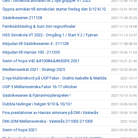
OBS ! Simskola anmälan till 2 nya grupper VT 2022
2021-12-06 15:30
Öppna anmälan till simskolan startar fredag den 3/12 kl.12
2021-12-01 09:34
Gästrikeserien 211128
2021-11-28 20:29
Femklubbtävling & Sum Sim regionfinaler
2021-11-13 18:08
HSS Simskola VT 2022 - Omgång 1 / Start V 2 / Fjärran
2021-11-13 15:47
Inbjudan till Gästrikeserien 4 - 211128
2021-11-08 08:33
Inbjudan till Harnäs 100 - 211205
2021-10-26 11:03
Swim of hope V42 &#10084;&#65039; 2021
2021-10-21 21:40
Medlemsenkät 2021 - Strategi 2025
2021-10-20 05:00
2 nya klubbrekord på UGP Falun - Grattis Isabelle & Matilda
2021-10-17
UGP 3 Mellansvenska Falun 16-17 oktober
2021-10-13 10:00
Gästrikeserien & FjärranHöjderspelen !
2021-10-10 16:45
Dubbla tävlingar i helgen 9/10 & 10/10 !
2021-10-06 04:00
Fina prestationer av Harnäs simmare på DM i Västerås
2021-10-04 10:48
DM/JDM Mellansvenska - Västerås 211002-211003
2021-10-02
Swim of hope 2021
2021-09-29 09:00