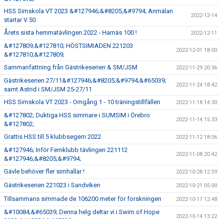
HSS Simskola VT 2023 &#127946;&#8205;&#9794; Anmälan
2022-12-14
startar V 50
Årets sista hemmatävlingen 2022 - Harnäs 100 !
2022-12-11
&#127809;&#127810; HÖSTSIMIADEN 221203
2022-12-01 18:00
&#127810;&#127809;
Sammanfattning från Gästrikeserien & SM/JSM
2022-11-29 20:36
Gästrikeserien 27/11&#127946;&#8205;&#9794;&#65039;
2022-11-24 18:42
samt Astrid i SM/JSM 25-27/11
HSS Simskola VT 2023 - Omgång 1 - 10 träningstillfällen
2022-11-18 14:30
&#127802; Duktiga HSS simmare i SUMSIM i Örebro
2022-11-14 15:33
&#127802;
Grattis HSS till 5 klubbsegern 2022
2022-11-12 18:06
&#127946; Inför Femklubb tävlingen 221112
2022-11-08 20:42
&#127946;&#8205;&#9794;
Gävle behöver fler simhallar !
2022-10-28 12:59
Gästrikeserien 221023 i Sandviken
2022-10-21 05:00
Tillsammans simmade de 106200 meter för forskningen
2022-10-17 12:48
&#10084;&#65039; Denna helg deltar vi i Swim of Hope
2022-10-14 13:22