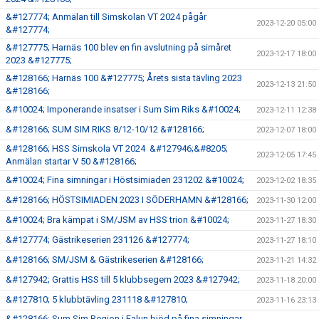
&#127774; Anmälan till Simskolan VT 2024 pågår
2023-12-20 05:00
&#127774;
&#127775; Harnäs 100 blev en fin avslutning på simåret
2023-12-17 18:00
2023 &#127775;
&#128166; Harnäs 100 &#127775; Årets sista tävling 2023
2023-12-13 21:50
&#128166;
&#10024; Imponerande insatser i Sum Sim Riks &#10024;
2023-12-11 12:38
&#128166; SUM SIM RIKS 8/12-10/12 &#128166;
2023-12-07 18:00
&#128166; HSS Simskola VT 2024 &#127946;&#8205;
2023-12-05 17:45
Anmälan startar V 50 &#128166;
&#10024; Fina simningar i Höstsimiaden 231202 &#10024;
2023-12-02 18:35
&#128166; HÖSTSIMIADEN 2023 I SÖDERHAMN &#128166;
2023-11-30 12:00
&#10024; Bra kämpat i SM/JSM av HSS trion &#10024;
2023-11-27 18:30
&#127774; Gästrikeserien 231126 &#127774;
2023-11-27 18:10
&#128166; SM/JSM & Gästrikeserien &#128166;
2023-11-21 14:32
&#127942; Grattis HSS till 5 klubbsegern 2023 &#127942;
2023-11-18 20:00
&#127810; 5 klubbtävling 231118 &#127810;
2023-11-16 23:13
&#128166; Sum Sim Region i Falun bjöd på fina simningar