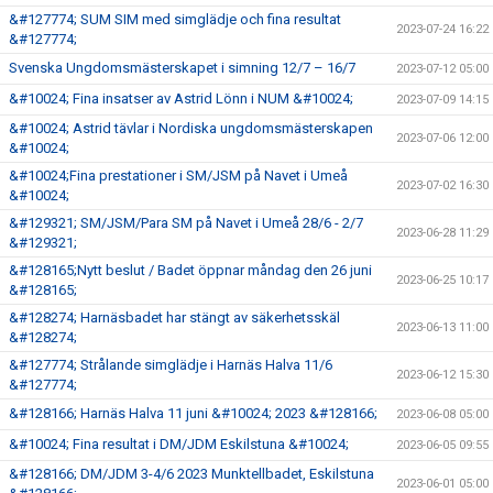
&#127774; SUM SIM med simglädje och fina resultat
2023-07-24 16:22
&#127774;
Svenska Ungdomsmästerskapet i simning 12/7 – 16/7
2023-07-12 05:00
&#10024; Fina insatser av Astrid Lönn i NUM &#10024;
2023-07-09 14:15
&#10024; Astrid tävlar i Nordiska ungdomsmästerskapen
2023-07-06 12:00
&#10024;
&#10024;Fina prestationer i SM/JSM på Navet i Umeå
2023-07-02 16:30
&#10024;
&#129321; SM/JSM/Para SM på Navet i Umeå 28/6 - 2/7
2023-06-28 11:29
&#129321;
&#128165;Nytt beslut / Badet öppnar måndag den 26 juni
2023-06-25 10:17
&#128165;
&#128274; Harnäsbadet har stängt av säkerhetsskäl
2023-06-13 11:00
&#128274;
&#127774; Strålande simglädje i Harnäs Halva 11/6
2023-06-12 15:30
&#127774;
&#128166; Harnäs Halva 11 juni &#10024; 2023 &#128166;
2023-06-08 05:00
&#10024; Fina resultat i DM/JDM Eskilstuna &#10024;
2023-06-05 09:55
&#128166; DM/JDM 3-4/6 2023 Munktellbadet, Eskilstuna
2023-06-01 05:00