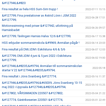
&#127946;&#820
Fina resultat av hela HSS Sum-Sim trupp !
2022-07-11 15:15
&#127799; Fina prestationer av Astrid Lönn i JSM 2022
2022-06-28 17:51
&#127799;
Motionssimning med priser &#127942; utlottning på
2022-06-26 09:57
Harnäsbadet
&#127799; Tävlingen Harnäs Halva 12/6 &#127799;
2022-06-17 15:38
HSS erbjuder sommarsimskola &#9969; Anmälan pågår !
2022-06-14 23:03
Fina resultat på DM/JDM i Eskilstuna 4/6 & 5/6
2022-06-07 12:03
&#127799; DM/JDM 4 juni & 5 juni 2022 i Eskilstuna
2022-06-02 19:00
&#127799;
&#127946;&#8205;&#9794; Anmälan till sommarsimskolan
2022-05-18
startar V 22 &#127946;&#8205;&#9794;
Fina resultat i Jöns Svanberg &#127774;
2022-05-16 11:37
&#127946;&#8205;&#9794;&#65039; Jöns Svanberg 13-15
2022-05-10 15:25
maj 2022 i Uppsala &#127946;&#8205;&#9794;
&#127802; VÅRSIMIADEN 220507 &#127802;
2022-05-04 21:22
&#127774; Gästrikeserien 220501 &#127774;
2022-05-01 22:49