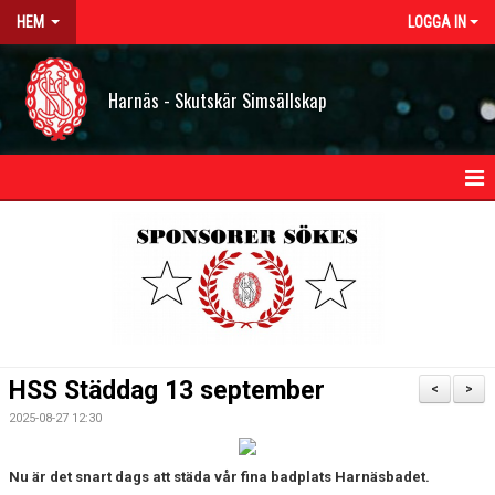
HEM
LOGGA IN
Harnäs - Skutskär Simsällskap
HEM
NYHETER
OM HSS
KONTAKT
HSS Städdag 13 september
<
>
STYRELSEN
2025-08-27 12:30
BILDGALLERI
Nu är det snart dags att städa vår fina badplats Harnäsbadet.