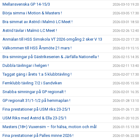
Mellansvenska GP 14-15/3
2026-03-10 19:20
Börja simma i Motion & Masters !
2026-03-05 17:30
Bra simmat av Astrid i Malmö LC Meet !
2026-03-01 18:50
Astrid tävlar i Malmö LC Meet !
2026-02-26 12:40
Anmälan till HSS Simskola VT 2026 omgång 2 sker V 13
2026-02-23 17:20
Välkommen till HSS Årsmöte 21 mars !
2026-02-19 15:15
Bra simningar på Gästrikeserien & Järfälla Nationella !
2026-02-15 14:35
Dubbla tävlingar i helgen !
2026-02-11 13:40
Taggat gäng i årets 1:a 5 klubbtävling !
2026-02-07 17:30
Femklubb tävling 7/2 i Sandviken
2026-02-05 15:50
Snabba simningar på GP regionalt !
2026-02-01 16:35
GP regionalt 31/1-1/2 på hemmaplan !
2026-01-28 13:10
Fina prestationer på USM riks 23-25/1
2026-01-26 11:20
USM Riks med Astrid & Ella 23-25/1
2026-01-20 10:25
Masters (18+) Vuxensim – för hälsa, motion och mål
2026-01-15 13:30
Fina prestationer på Palles minne 2026 !
2026-01-06 22:00