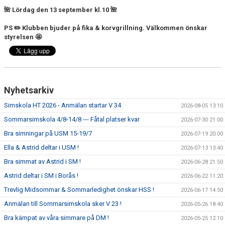
FJÄRRANHÖJDERBADET
🌺 Lördag den 13 september kl.10 🌺
PS ✏️ Klubben bjuder på fika & korvgrillning.
HARNÄSBADET
Välkommen önskar
styrelsen 🤩
Nyhetsarkiv
Simskola HT 2026 - Anmälan startar V 34
2026-08-05 13:10
Sommarsimskola 4/8-14/8 --- Fåtal platser kvar
2026-07-30 21:00
Bra simningar på USM 15-19/7
2026-07-19 20:00
Ella & Astrid deltar i USM !
2026-07-13 13:40
Bra simmat av Astrid i SM !
2026-06-28 21:50
Astrid deltar i SM i Borås !
2026-06-22 11:20
Trevlig Midsommar & Sommarledighet önskar HSS !
2026-06-17 14:50
Anmälan till Sommarsimskola sker V 23 !
2026-05-26 18:40
Bra kämpat av våra simmare på DM !
2026-05-25 12:10