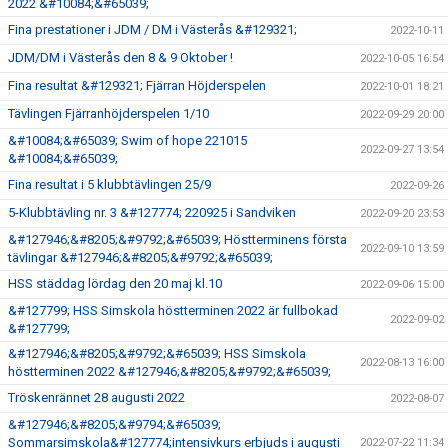
2022 &#10084;&#65039;
Fina prestationer i JDM / DM i Västerås &#129321;
2022-10-11
JDM/DM i Västerås den 8 & 9 Oktober !
2022-10-05 16:54
Fina resultat &#129321; Fjärran Höjderspelen
2022-10-01 18:21
Tävlingen Fjärranhöjderspelen 1/10
2022-09-29 20:00
&#10084;&#65039; Swim of hope 221015
2022-09-27 13:54
&#10084;&#65039;
Fina resultat i 5 klubbtävlingen 25/9
2022-09-26
5-Klubbtävling nr. 3 &#127774; 220925 i Sandviken
2022-09-20 23:53
&#127946;&#8205;&#9792;&#65039; Höstterminens första
2022-09-10 13:59
tävlingar &#127946;&#8205;&#9792;&#65039;
HSS städdag lördag den 20 maj kl.10
2022-09-06 15:00
&#127799; HSS Simskola höstterminen 2022 är fullbokad
2022-09-02
&#127799;
&#127946;&#8205;&#9792;&#65039; HSS Simskola
2022-08-13 16:00
höstterminen 2022 &#127946;&#8205;&#9792;&#65039;
Tröskenrännet 28 augusti 2022
2022-08-07
&#127946;&#8205;&#9794;&#65039;
Sommarsimskola&#127774;intensivkurs erbjuds i augusti
2022-07-22 11:34