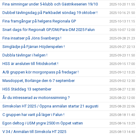
Fina simningar under 5-klubb och Gästrikeserien 19/10
2025-10-20 11:55
Dubbel tävlingsdag på Parkbadet söndag 19 oktober !
2025-10-16 21:50
Fina framgångar på helgens Regionala GP
2025-10-13 11:15
Snart dags för Regionalt GP/DM/Para-DM 2025 Falun
2025-10-07 12:00
Fina insatser på Jöns Svanbergs !
2025-09-28 21:23
Simglädje på Fjärran Höjderspelen !
2025-09-27 22:13
Dubbla tävlingar i helgen !
2025-09-23 11:50
HSS är ansluten till fritidskortet !
2025-09-15 17:00
A/B gruppen kör morgonpass på fredagar !
2025-09-12 13:25
Masdoppet, Borlänge den 6-7 september
2025-09-02 12:30
HSS Städdag 13 september
2025-08-27 12:30
År du intresserad av motionssimning ?
2025-08-22 12:00
Simskolan HT 2025 / Öppna anmälan startar 21 augusti
2025-08-20 22:06
C gruppen har varit på läger i Falun !
2025-08-18 11:40
Egon deltog i USM yngre 2500 m Öppet vatten
2025-08-16 13:29
V 34 / Anmälan till Simskola HT 2025
2025-08-13 14:40