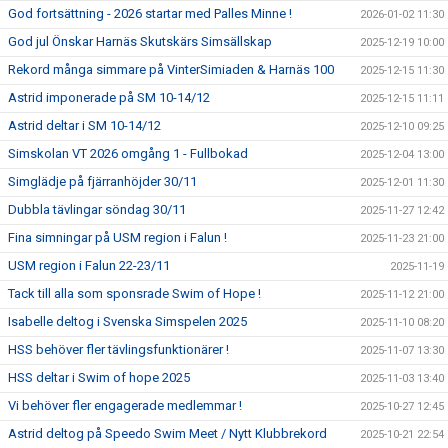
God fortsättning - 2026 startar med Palles Minne !
2026-01-02 11:30
God jul Önskar Harnäs Skutskärs Simsällskap
2025-12-19 10:00
Rekord många simmare på VinterSimiaden & Harnäs 100
2025-12-15 11:30
Astrid imponerade på SM 10-14/12
2025-12-15 11:11
Astrid deltar i SM 10-14/12
2025-12-10 09:25
Simskolan VT 2026 omgång 1 - Fullbokad
2025-12-04 13:00
Simglädje på fjärranhöjder 30/11
2025-12-01 11:30
Dubbla tävlingar söndag 30/11
2025-11-27 12:42
Fina simningar på USM region i Falun !
2025-11-23 21:00
USM region i Falun 22-23/11
2025-11-19
Tack till alla som sponsrade Swim of Hope !
2025-11-12 21:00
Isabelle deltog i Svenska Simspelen 2025
2025-11-10 08:20
HSS behöver fler tävlingsfunktionärer !
2025-11-07 13:30
HSS deltar i Swim of hope 2025
2025-11-03 13:40
Vi behöver fler engagerade medlemmar !
2025-10-27 12:45
Astrid deltog på Speedo Swim Meet / Nytt Klubbrekord
2025-10-21 22:54