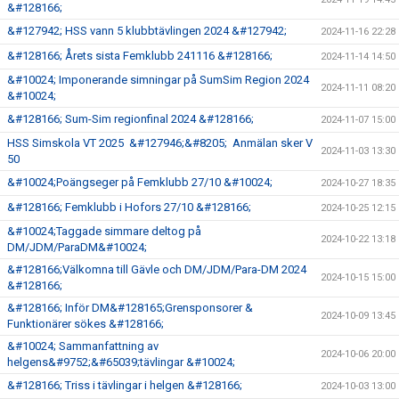
&#128166;
&#127942; HSS vann 5 klubbtävlingen 2024 &#127942;
2024-11-16 22:28
&#128166; Årets sista Femklubb 241116 &#128166;
2024-11-14 14:50
&#10024; Imponerande simningar på SumSim Region 2024
2024-11-11 08:20
&#10024;
&#128166; Sum-Sim regionfinal 2024 &#128166;
2024-11-07 15:00
HSS Simskola VT 2025 &#127946;&#8205; Anmälan sker V
2024-11-03 13:30
50
&#10024;Poängseger på Femklubb 27/10 &#10024;
2024-10-27 18:35
&#128166; Femklubb i Hofors 27/10 &#128166;
2024-10-25 12:15
&#10024;Taggade simmare deltog på
2024-10-22 13:18
DM/JDM/ParaDM&#10024;
&#128166;Välkomna till Gävle och DM/JDM/Para-DM 2024
2024-10-15 15:00
&#128166;
&#128166; Inför DM&#128165;Grensponsorer &
2024-10-09 13:45
Funktionärer sökes &#128166;
&#10024; Sammanfattning av
2024-10-06 20:00
helgens&#9752;&#65039;tävlingar &#10024;
&#128166; Triss i tävlingar i helgen &#128166;
2024-10-03 13:00