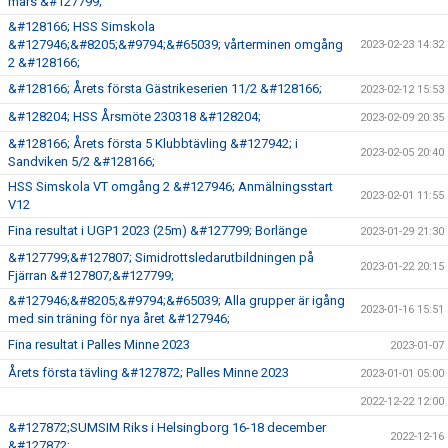
mars &#127799;
&#128166; HSS Simskola
&#127946;&#8205;&#9794;&#65039; vårterminen omgång
2023-02-23 14:32
2 &#128166;
&#128166; Årets första Gästrikeserien 11/2 &#128166;
2023-02-12 15:53
&#128204; HSS Årsmöte 230318 &#128204;
2023-02-09 20:35
&#128166; Årets första 5 Klubbtävling &#127942; i
2023-02-05 20:40
Sandviken 5/2 &#128166;
HSS Simskola VT omgång 2 &#127946; Anmälningsstart
2023-02-01 11:55
V12
Fina resultat i UGP1 2023 (25m) &#127799; Borlänge
2023-01-29 21:30
&#127799;&#127807; Simidrottsledarutbildningen på
2023-01-22 20:15
Fjärran &#127807;&#127799;
&#127946;&#8205;&#9794;&#65039; Alla grupper är igång
2023-01-16 15:51
med sin träning för nya året &#127946;
Fina resultat i Palles Minne 2023
2023-01-07
Årets första tävling &#127872; Palles Minne 2023
2023-01-01 05:00
2022-12-22 12:00
&#127872;SUMSIM Riks i Helsingborg 16-18 december
2022-12-16
&#127872;