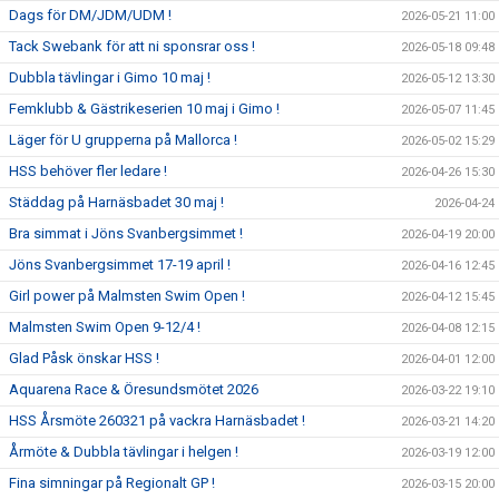
Dags för DM/JDM/UDM !
2026-05-21 11:00
Tack Swebank för att ni sponsrar oss !
2026-05-18 09:48
Dubbla tävlingar i Gimo 10 maj !
2026-05-12 13:30
Femklubb & Gästrikeserien 10 maj i Gimo !
2026-05-07 11:45
Läger för U grupperna på Mallorca !
2026-05-02 15:29
HSS behöver fler ledare !
2026-04-26 15:30
Städdag på Harnäsbadet 30 maj !
2026-04-24
Bra simmat i Jöns Svanbergsimmet !
2026-04-19 20:00
Jöns Svanbergsimmet 17-19 april !
2026-04-16 12:45
Girl power på Malmsten Swim Open !
2026-04-12 15:45
Malmsten Swim Open 9-12/4 !
2026-04-08 12:15
Glad Påsk önskar HSS !
2026-04-01 12:00
Aquarena Race & Öresundsmötet 2026
2026-03-22 19:10
HSS Årsmöte 260321 på vackra Harnäsbadet !
2026-03-21 14:20
Årmöte & Dubbla tävlingar i helgen !
2026-03-19 12:00
Fina simningar på Regionalt GP !
2026-03-15 20:00