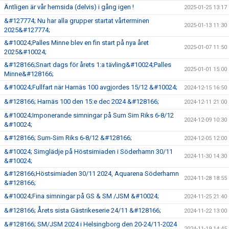
Äntligen är vår hemsida (delvis) i gång igen !
2025-01-25 13:17
&#127774; Nu har alla grupper startat vårterminen
2025-01-13 11:30
2025&#127774;
&#10024;Palles Minne blev en fin start på nya året
2025-01-07 11:50
2025&#10024;
&#128166;Snart dags för årets 1:a tävling&#10024;Palles
2025-01-01 15:00
Minne&#128166;
&#10024;Fullfart när Harnäs 100 avgjordes 15/12 &#10024;
2024-12-15 16:50
&#128166; Harnäs 100 den 15:e dec 2024 &#128166;
2024-12-11 21:00
&#10024;Imponerande simningar på Sum Sim Riks 6-8/12
2024-12-09 10:30
&#10024;
&#128166; Sum-Sim Riks 6-8/12 &#128166;
2024-12-05 12:00
&#10024; Simglädje på Höstsimiaden i Söderhamn 30/11
2024-11-30 14:30
&#10024;
&#128166;Höstsimiaden 30/11 2024, Aquarena Söderhamn
2024-11-28 18:55
&#128166;
&#10024;Fina simningar på GS & SM /JSM &#10024;
2024-11-25 21:40
&#128166; Årets sista Gästrikeserie 24/11 &#128166;
2024-11-22 13:00
&#128166; SM/JSM 2024 i Helsingborg den 20-24/11-2024
2024-11-19 14:45