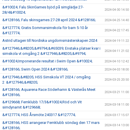
&#10024; Falu SkinGames bjöd på simglädje 27-
2024-04-30 14:50
28/4&#10024;
&#128166; Falu skinsgames 27-28 april 2024 &#128166;
2024-04-25 14:40
&#127774; Gratis Sommarsimskola för barn 5-10 år
2024-04-22 17:45
&#127774;
Astrid uttagen till Nordiska ungdomsmästerskapen 2024
2024-04-19 11:22
&#127946;&#8205;&#9794;&#65039; Enstaka platser kvar i
2024-04-11 21:02
simskola vt omgång 2 &#127946;&#8205;&#9794;
&#10024;Imponerande resultat i Swim Open &#10024;
2024-04-10 12:42
&#128166; Swim Open 2024 &#128166;
2024-04-03 18:00
&#127946;&#8205; HSS Simskola VT 2024 / omgång
2024-03-25 20:50
2 &#127946;&#8205;
&#128166; Aquarena Race Söderhamn & Västerås Meet
2024-03-21 11:00
&#128166;
&#129668; Femklubb 17/3&#10024;Röd och Vit
2024-03-18 11:00
simdynamit &#129668;
&#127774; HSS Årsmöte 240317 &#127774;
2024-03-17 15:07
&#128166; HSS arrangerar Femklubb söndag den 17 mars
2024-03-14 13:00
&#128166;