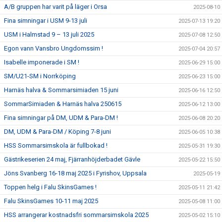
A/B gruppen har varit på läger i Orsa
2025-08-10
Fina simningar i USM 9-13 juli
2025-07-13 19:20
USM i Halmstad 9 – 13 juli 2025
2025-07-08 12:50
Egon vann Vansbro Ungdomssim !
2025-07-04 20:57
Isabelle imponerade i SM !
2025-06-29 15:00
SM/U21-SM i Norrköping
2025-06-23 15:00
Harnäs halva & Sommarsimiaden 15 juni
2025-06-16 12:50
SommarSimiaden & Harnäs halva 250615
2025-06-12 13:00
Fina simningar på DM, UDM & Para-DM !
2025-06-08 20:20
DM, UDM & Para-DM / Köping 7-8 juni
2025-06-05 10:38
HSS Sommarsimskola är fullbokad !
2025-05-31 19:30
Gästrikeserien 24 maj, Fjärranhöjderbadet Gävle
2025-05-22 15:50
Jöns Svanberg 16-18 maj 2025 i Fyrishov, Uppsala
2025-05-19
Toppen helg i Falu SkinsGames !
2025-05-11 21:42
Falu SkinsGames 10-11 maj 2025
2025-05-08 11:00
HSS arrangerar kostnadsfri sommarsimskola 2025
2025-05-02 15:10