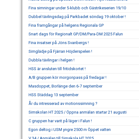
Fina simningar under 5-klubb och Gästrikeserien 19/10
Dubbel tävlingsdag på Parkbadet söndag 19 oktober !
Fina framgångar på helgens Regionala GP
Snart dags för Regionalt GP/DM/Para-DM 2025 Falun
Fina insatser på Jöns Svanbergs !
Simglädje på Fjärran Höjderspelen !
Dubbla tävlingar i helgen !
HSS är ansluten till fritidskortet !
A/B gruppen kör morgonpass på fredagar !
Masdoppet, Borlänge den 6-7 september
HSS Städdag 13 september
År du intresserad av motionssimning ?
Simskolan HT 2025 / Öppna anmälan startar 21 augusti
C gruppen har varit på läger i Falun !
Egon deltog i USM yngre 2500 m Öppet vatten
V 34 / Anmälan till Simskola HT 2025