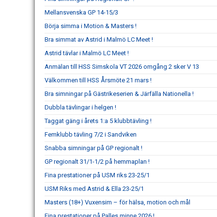
Mellansvenska GP 14-15/3
Börja simma i Motion & Masters !
Bra simmat av Astrid i Malmö LC Meet !
Astrid tävlar i Malmö LC Meet !
Anmälan till HSS Simskola VT 2026 omgång 2 sker V 13
Välkommen till HSS Årsmöte 21 mars !
Bra simningar på Gästrikeserien & Järfälla Nationella !
Dubbla tävlingar i helgen !
Taggat gäng i årets 1:a 5 klubbtävling !
Femklubb tävling 7/2 i Sandviken
Snabba simningar på GP regionalt !
GP regionalt 31/1-1/2 på hemmaplan !
Fina prestationer på USM riks 23-25/1
USM Riks med Astrid & Ella 23-25/1
Masters (18+) Vuxensim – för hälsa, motion och mål
Fina prestationer på Palles minne 2026 !