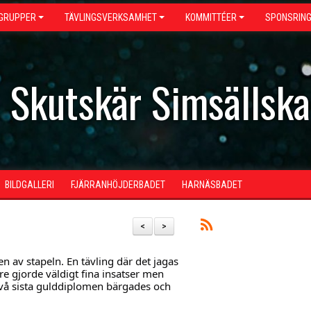
GRUPPER
TÄVLINGSVERKSAMHET
KOMMITTÉER
SPONSRIN
- Skutskär Simsällsk
BILDGALLERI
FJÄRRANHÖJDERBADET
HARNÄSBADET
<
>
en av stapeln. En tävling där det jagas
e gjorde väldigt fina insatser men
 två sista gulddiplomen bärgades och