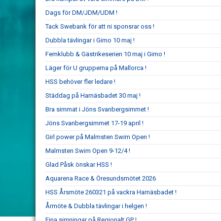
Dags för DM/JDM/UDM !
Tack Swebank för att ni sponsrar oss !
Dubbla tävlingar i Gimo 10 maj !
Femklubb & Gästrikeserien 10 maj i Gimo !
Läger för U grupperna på Mallorca !
HSS behöver fler ledare !
Städdag på Harnäsbadet 30 maj !
Bra simmat i Jöns Svanbergsimmet !
Jöns Svanbergsimmet 17-19 april !
Girl power på Malmsten Swim Open !
Malmsten Swim Open 9-12/4 !
Glad Påsk önskar HSS !
Aquarena Race & Öresundsmötet 2026
HSS Årsmöte 260321 på vackra Harnäsbadet !
Årmöte & Dubbla tävlingar i helgen !
Fina simningar på Regionalt GP !