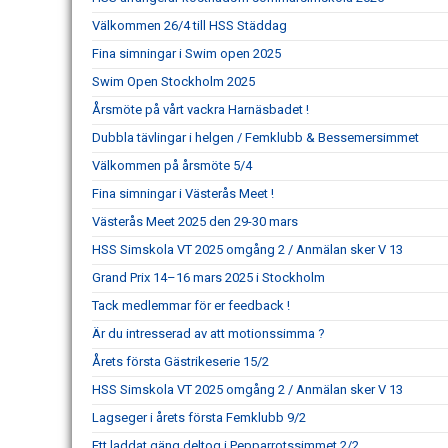
Välkommen 26/4 till HSS Städdag
Fina simningar i Swim open 2025
Swim Open Stockholm 2025
Årsmöte på vårt vackra Harnäsbadet !
Dubbla tävlingar i helgen / Femklubb & Bessemersimmet
Välkommen på årsmöte 5/4
Fina simningar i Västerås Meet !
Västerås Meet 2025 den 29-30 mars
HSS Simskola VT 2025 omgång 2 / Anmälan sker V 13
Grand Prix 14–16 mars 2025 i Stockholm
Tack medlemmar för er feedback !
Är du intresserad av att motionssimma ?
Årets första Gästrikeserie 15/2
HSS Simskola VT 2025 omgång 2 / Anmälan sker V 13
Lagseger i årets första Femklubb 9/2
Ett laddat gäng deltog i Pepparrotssimmet 2/2