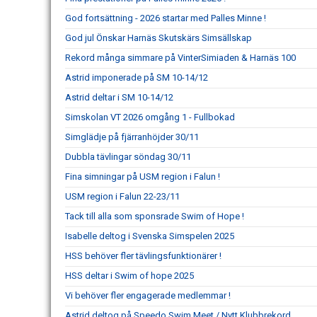
God fortsättning - 2026 startar med Palles Minne !
God jul Önskar Harnäs Skutskärs Simsällskap
Rekord många simmare på VinterSimiaden & Harnäs 100
Astrid imponerade på SM 10-14/12
Astrid deltar i SM 10-14/12
Simskolan VT 2026 omgång 1 - Fullbokad
Simglädje på fjärranhöjder 30/11
Dubbla tävlingar söndag 30/11
Fina simningar på USM region i Falun !
USM region i Falun 22-23/11
Tack till alla som sponsrade Swim of Hope !
Isabelle deltog i Svenska Simspelen 2025
HSS behöver fler tävlingsfunktionärer !
HSS deltar i Swim of hope 2025
Vi behöver fler engagerade medlemmar !
Astrid deltog på Speedo Swim Meet / Nytt Klubbrekord