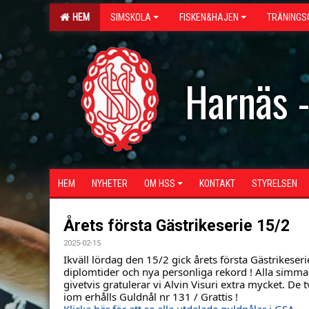
HEM
SIMSKOLA
FISKEN&HAJEN
TRÄNINGS
Harnäs 
HEM
NYHETER
OM HSS
KONTAKT
STYRELSEN
Årets första Gästrikeserie 15/2
2025-02-15
Ikväll lördag den 15/2 gick årets första Gästrikeseri
diplomtider och nya personliga rekord ! Alla simmar
givetvis gratulerar vi Alvin Visuri extra mycket. De
iom erhålls Guldnål nr 131 / Grattis !