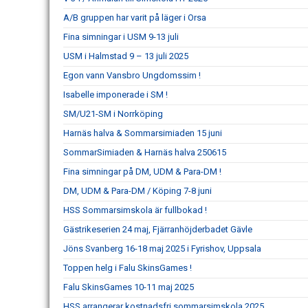
A/B gruppen har varit på läger i Orsa
Fina simningar i USM 9-13 juli
USM i Halmstad 9 – 13 juli 2025
Egon vann Vansbro Ungdomssim !
Isabelle imponerade i SM !
SM/U21-SM i Norrköping
Harnäs halva & Sommarsimiaden 15 juni
SommarSimiaden & Harnäs halva 250615
Fina simningar på DM, UDM & Para-DM !
DM, UDM & Para-DM / Köping 7-8 juni
HSS Sommarsimskola är fullbokad !
Gästrikeserien 24 maj, Fjärranhöjderbadet Gävle
Jöns Svanberg 16-18 maj 2025 i Fyrishov, Uppsala
Toppen helg i Falu SkinsGames !
Falu SkinsGames 10-11 maj 2025
HSS arrangerar kostnadsfri sommarsimskola 2025