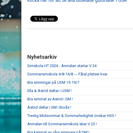
Klicka här för att se alla utdelade guldnålar i GSA
Nyhetsarkiv
Simskola HT 2026 - Anmälan startar V 34
Sommarsimskola 4/8-14/8 --- Fåtal platser kvar
Bra simningar på USM 15-19/7
Ella & Astrid deltar i USM !
Bra simmat av Astrid i SM !
Astrid deltar i SM i Borås !
Trevlig Midsommar & Sommarledighet önskar HSS !
Anmälan till Sommarsimskola sker V 23 !
Bra kämpat av våra simmare på DM !