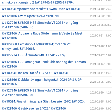
2024-04-11 21:02
simskola vt omgång 2 &#127946;&#8205;&#9794;
&#10024;Imponerande resultat i Swim Open &#10024;
2024-04-10 12:42
&#128166; Swim Open 2024 &#128166;
2024-04-03 18:00
&#127946;&#8205; HSS Simskola VT 2024 / omgång
2024-03-25 20:50
2 &#127946;&#8205;
&#128166; Aquarena Race Söderhamn & Västerås Meet
2024-03-21 11:00
&#128166;
&#129668; Femklubb 17/3&#10024;Röd och Vit
2024-03-18 11:00
simdynamit &#129668;
&#127774; HSS Årsmöte 240317 &#127774;
2024-03-17 15:07
&#128166; HSS arrangerar Femklubb söndag den 17 mars
2024-03-14 13:00
&#128166;
&#10024; Fina resultat på UGP & GP &#10024;
2024-03-11 11:40
&#128166; Dubbla tävlingar i helgen&#10024;GP & UGP
2024-03-05 12:00
&#128166;
&#127946;&#8205; HSS Simskola VT 2024 / omgång
2024-02-29 14:24
2 &#127946;&#8205;
&#10024; Fina simningar på Gästrikeserien 24/2 &#10024;
2024-02-25 11:00
&#128166; Gästrikeserien 240224 &#128166;
2024-02-19 11:00