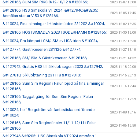
&#128166; SUM SIM RIKS 8/12-10/12 &#128166;
2023-12-07 18:00
&#128166; HSS Simskola VT 2024 &#127946;&#8205;
2023-12-05 17:45
Anmälan startar V 50 &#128166;
&#10024; Fina simningar i Höstsimiaden 231202 &#10024;
2023-12-02 18:35
&#128166; HÖSTSIMIADEN 2023 I SÖDERHAMN &#128166;
2023-11-30 12:00
&#10024; Bra kämpat i SM/JSM av HSS trion &#10024;
2023-11-27 18:30
&#127774; Gästrikeserien 231126 &#127774;
2023-11-27 18:10
&#128166; SM/JSM & Gästrikeserien &#128166;
2023-11-21 14:32
&#127942; Grattis HSS till 5 klubbsegern 2023 &#127942;
2023-11-18 20:00
&#127810; 5 klubbtävling 231118 &#127810;
2023-11-16 23:13
&#128166; Sum Sim Region i Falun bjöd på fina simningar
2023-11-14 12:44
&#128166;
&#128166; Taggat gäng för Sum Sim Region i Falun
2023-11-11 12:59
&#128166;
&#10024; Leif Bergström vår fantastiska ordförande
2023-11-08 15:16
&#10024;
&#128166; Sum Sim Regionfinaler 11/11-12/11 i Falun
2023-11-06 13:50
&#128166;
&#127946;&#8205; HSS Simskola VT 2024 omgång 1