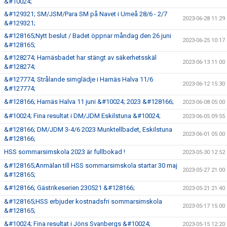
&#10024;
&#129321; SM/JSM/Para SM på Navet i Umeå 28/6 - 2/7
2023-06-28 11:29
&#129321;
&#128165;Nytt beslut / Badet öppnar måndag den 26 juni
2023-06-25 10:17
&#128165;
&#128274; Harnäsbadet har stängt av säkerhetsskäl
2023-06-13 11:00
&#128274;
&#127774; Strålande simglädje i Harnäs Halva 11/6
2023-06-12 15:30
&#127774;
&#128166; Harnäs Halva 11 juni &#10024; 2023 &#128166;
2023-06-08 05:00
&#10024; Fina resultat i DM/JDM Eskilstuna &#10024;
2023-06-05 09:55
&#128166; DM/JDM 3-4/6 2023 Munktellbadet, Eskilstuna
2023-06-01 05:00
&#128166;
HSS sommarsimskola 2023 är fullbokad !
2023-05-30 12:52
&#128165;Anmälan till HSS sommarsimskola startar 30 maj
2023-05-27 21:00
&#128165;
&#128166; Gästrikeserien 230521 &#128166;
2023-05-21 21:40
&#128165;HSS erbjuder kostnadsfri sommarsimskola
2023-05-17 15:00
&#128165;
&#10024; Fina resultat i Jöns Svanbergs &#10024;
2023-05-15 12:20