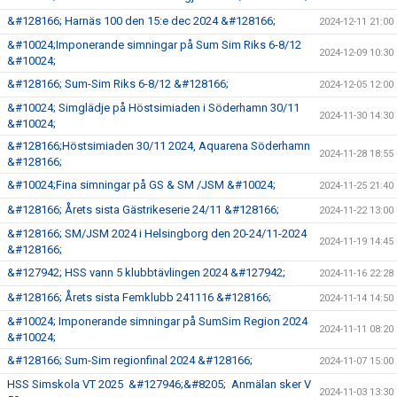
&#128166; Harnäs 100 den 15:e dec 2024 &#128166;
2024-12-11 21:00
&#10024;Imponerande simningar på Sum Sim Riks 6-8/12
2024-12-09 10:30
&#10024;
&#128166; Sum-Sim Riks 6-8/12 &#128166;
2024-12-05 12:00
&#10024; Simglädje på Höstsimiaden i Söderhamn 30/11
2024-11-30 14:30
&#10024;
&#128166;Höstsimiaden 30/11 2024, Aquarena Söderhamn
2024-11-28 18:55
&#128166;
&#10024;Fina simningar på GS & SM /JSM &#10024;
2024-11-25 21:40
&#128166; Årets sista Gästrikeserie 24/11 &#128166;
2024-11-22 13:00
&#128166; SM/JSM 2024 i Helsingborg den 20-24/11-2024
2024-11-19 14:45
&#128166;
&#127942; HSS vann 5 klubbtävlingen 2024 &#127942;
2024-11-16 22:28
&#128166; Årets sista Femklubb 241116 &#128166;
2024-11-14 14:50
&#10024; Imponerande simningar på SumSim Region 2024
2024-11-11 08:20
&#10024;
&#128166; Sum-Sim regionfinal 2024 &#128166;
2024-11-07 15:00
HSS Simskola VT 2025 &#127946;&#8205; Anmälan sker V
2024-11-03 13:30