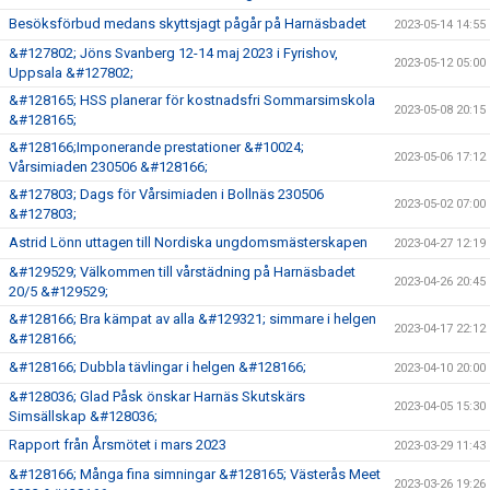
Besöksförbud medans skyttsjagt pågår på Harnäsbadet
2023-05-14 14:55
&#127802; Jöns Svanberg 12-14 maj 2023 i Fyrishov,
2023-05-12 05:00
Uppsala &#127802;
&#128165; HSS planerar för kostnadsfri Sommarsimskola
2023-05-08 20:15
&#128165;
&#128166;Imponerande prestationer &#10024;
2023-05-06 17:12
Vårsimiaden 230506 &#128166;
&#127803; Dags för Vårsimiaden i Bollnäs 230506
2023-05-02 07:00
&#127803;
Astrid Lönn uttagen till Nordiska ungdomsmästerskapen
2023-04-27 12:19
&#129529; Välkommen till vårstädning på Harnäsbadet
2023-04-26 20:45
20/5 &#129529;
&#128166; Bra kämpat av alla &#129321; simmare i helgen
2023-04-17 22:12
&#128166;
&#128166; Dubbla tävlingar i helgen &#128166;
2023-04-10 20:00
&#128036; Glad Påsk önskar Harnäs Skutskärs
2023-04-05 15:30
Simsällskap &#128036;
Rapport från Årsmötet i mars 2023
2023-03-29 11:43
&#128166; Många fina simningar &#128165; Västerås Meet
2023-03-26 19:26