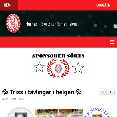
HEM
LOGGA IN
Harnäs - Skutskär Simsällskap
HEM
NYHETER
OM HSS
KONTAKT
💦 Triss i tävlingar i helgen 💦
<
>
STYRELSEN
2024-10-03 13:00
BILDGALLERI