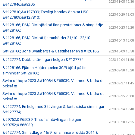
2023-11-05 12:30
&#127946;&#8205;
&#127810;&#127809; Trevligt höstlov önskar HSS
2023-10-29 19:03
&#127809;&#127810;
&#128166; DM/JDM bjöd på fina prestationer & simglädje
2023-10-23 12:20
&#128166;
&#128166; DM/JDM på fjärranhöjder 21/10 - 22/10
2023-10-13 15:08
&#128166;
&#128166; Jöns Svanbergs & Gästrikeserien &#128166;
2023-10-09 10:58
&#127774; Dubbla tävlingar i helgen &#127774;
2023-10-04 11:50
&#128166; Fjärran Höjderspelen 30/9 bjöd på fina
2023-09-30 18:20
simningar &#128166;
Swim of hope 2023 &#10084;&#65039; Var med & bidra du
2023-09-27 11:45
också !!!
Swim of hope 2023 &#10084;&#65039; Var med & bidra du
2023-09-25 23:00
också !!!
&#127774; En helg med 3 tävlingar & fantastiska simningar
2023-09-24 19:40
&#127774;
&#9752;&#65039; Triss i simtävlingar i helgen
2023-09-20 12:15
&#9752;&#65039;
&#127774; Simiadläger 16/9 för simmare födda 2011 &