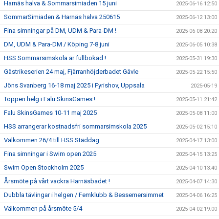
Harnäs halva & Sommarsimiaden 15 juni
2025-06-16 12:50
SommarSimiaden & Harnäs halva 250615
2025-06-12 13:00
Fina simningar på DM, UDM & Para-DM !
2025-06-08 20:20
DM, UDM & Para-DM / Köping 7-8 juni
2025-06-05 10:38
HSS Sommarsimskola är fullbokad !
2025-05-31 19:30
Gästrikeserien 24 maj, Fjärranhöjderbadet Gävle
2025-05-22 15:50
Jöns Svanberg 16-18 maj 2025 i Fyrishov, Uppsala
2025-05-19
Toppen helg i Falu SkinsGames !
2025-05-11 21:42
Falu SkinsGames 10-11 maj 2025
2025-05-08 11:00
HSS arrangerar kostnadsfri sommarsimskola 2025
2025-05-02 15:10
Välkommen 26/4 till HSS Städdag
2025-04-17 13:00
Fina simningar i Swim open 2025
2025-04-15 13:25
Swim Open Stockholm 2025
2025-04-10 13:40
Årsmöte på vårt vackra Harnäsbadet !
2025-04-07 14:30
Dubbla tävlingar i helgen / Femklubb & Bessemersimmet
2025-04-06 16:25
Välkommen på årsmöte 5/4
2025-04-02 19:00