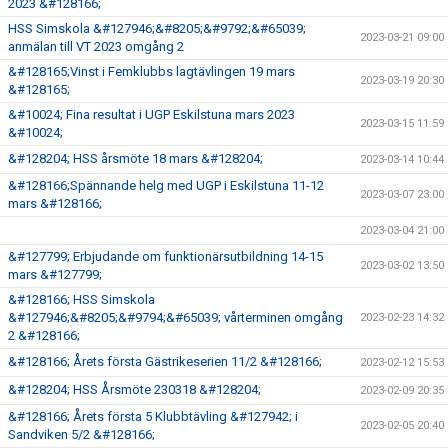
2023 &#128166;
HSS Simskola &#127946;&#8205;&#9792;&#65039;
2023-03-21 09:00
anmälan till VT 2023 omgång 2
&#128165;Vinst i Femklubbs lagtävlingen 19 mars
2023-03-19 20:30
&#128165;
&#10024; Fina resultat i UGP Eskilstuna mars 2023
2023-03-15 11:59
&#10024;
&#128204; HSS årsmöte 18 mars &#128204;
2023-03-14 10:44
&#128166;Spännande helg med UGP i Eskilstuna 11-12
2023-03-07 23:00
mars &#128166;
2023-03-04 21:00
&#127799; Erbjudande om funktionärsutbildning 14-15
2023-03-02 13:50
mars &#127799;
&#128166; HSS Simskola
&#127946;&#8205;&#9794;&#65039; vårterminen omgång
2023-02-23 14:32
2 &#128166;
&#128166; Årets första Gästrikeserien 11/2 &#128166;
2023-02-12 15:53
&#128204; HSS Årsmöte 230318 &#128204;
2023-02-09 20:35
&#128166; Årets första 5 Klubbtävling &#127942; i
2023-02-05 20:40
Sandviken 5/2 &#128166;