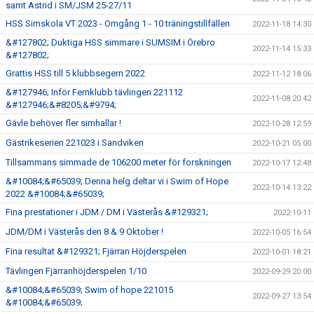
samt Astrid i SM/JSM 25-27/11
HSS Simskola VT 2023 - Omgång 1 - 10 träningstillfällen
2022-11-18 14:30
&#127802; Duktiga HSS simmare i SUMSIM i Örebro
2022-11-14 15:33
&#127802;
Grattis HSS till 5 klubbsegern 2022
2022-11-12 18:06
&#127946; Inför Femklubb tävlingen 221112
2022-11-08 20:42
&#127946;&#8205;&#9794;
Gävle behöver fler simhallar !
2022-10-28 12:59
Gästrikeserien 221023 i Sandviken
2022-10-21 05:00
Tillsammans simmade de 106200 meter för forskningen
2022-10-17 12:48
&#10084;&#65039; Denna helg deltar vi i Swim of Hope
2022-10-14 13:22
2022 &#10084;&#65039;
Fina prestationer i JDM / DM i Västerås &#129321;
2022-10-11
JDM/DM i Västerås den 8 & 9 Oktober !
2022-10-05 16:54
Fina resultat &#129321; Fjärran Höjderspelen
2022-10-01 18:21
Tävlingen Fjärranhöjderspelen 1/10
2022-09-29 20:00
&#10084;&#65039; Swim of hope 221015
2022-09-27 13:54
&#10084;&#65039;