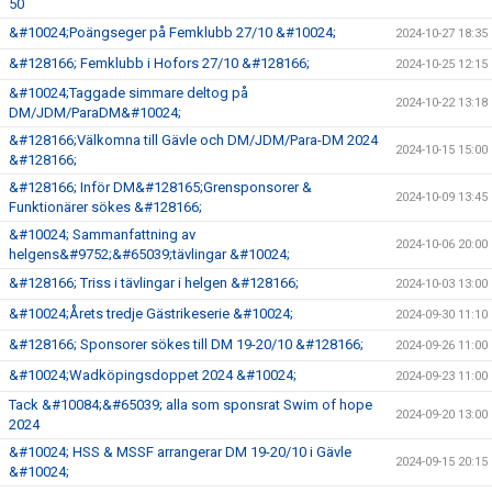
50
&#10024;Poängseger på Femklubb 27/10 &#10024;
2024-10-27 18:35
&#128166; Femklubb i Hofors 27/10 &#128166;
2024-10-25 12:15
&#10024;Taggade simmare deltog på
2024-10-22 13:18
DM/JDM/ParaDM&#10024;
&#128166;Välkomna till Gävle och DM/JDM/Para-DM 2024
2024-10-15 15:00
&#128166;
&#128166; Inför DM&#128165;Grensponsorer &
2024-10-09 13:45
Funktionärer sökes &#128166;
&#10024; Sammanfattning av
2024-10-06 20:00
helgens&#9752;&#65039;tävlingar &#10024;
&#128166; Triss i tävlingar i helgen &#128166;
2024-10-03 13:00
&#10024;Årets tredje Gästrikeserie &#10024;
2024-09-30 11:10
&#128166; Sponsorer sökes till DM 19-20/10 &#128166;
2024-09-26 11:00
&#10024;Wadköpingsdoppet 2024 &#10024;
2024-09-23 11:00
Tack &#10084;&#65039; alla som sponsrat Swim of hope
2024-09-20 13:00
2024
&#10024; HSS & MSSF arrangerar DM 19-20/10 i Gävle
2024-09-15 20:15
&#10024;