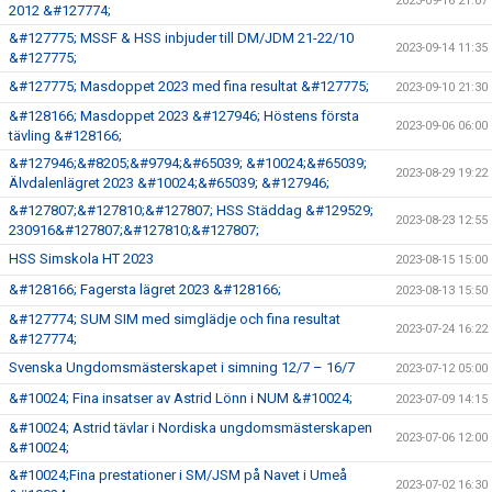
2023-09-16 21:07
2012 &#127774;
&#127775; MSSF & HSS inbjuder till DM/JDM 21-22/10
2023-09-14 11:35
&#127775;
&#127775; Masdoppet 2023 med fina resultat &#127775;
2023-09-10 21:30
&#128166; Masdoppet 2023 &#127946; Höstens första
2023-09-06 06:00
tävling &#128166;
&#127946;&#8205;&#9794;&#65039; &#10024;&#65039;
2023-08-29 19:22
Älvdalenlägret 2023 &#10024;&#65039; &#127946;
&#127807;&#127810;&#127807; HSS Städdag &#129529;
2023-08-23 12:55
230916&#127807;&#127810;&#127807;
HSS Simskola HT 2023
2023-08-15 15:00
&#128166; Fagersta lägret 2023 &#128166;
2023-08-13 15:50
&#127774; SUM SIM med simglädje och fina resultat
2023-07-24 16:22
&#127774;
Svenska Ungdomsmästerskapet i simning 12/7 – 16/7
2023-07-12 05:00
&#10024; Fina insatser av Astrid Lönn i NUM &#10024;
2023-07-09 14:15
&#10024; Astrid tävlar i Nordiska ungdomsmästerskapen
2023-07-06 12:00
&#10024;
&#10024;Fina prestationer i SM/JSM på Navet i Umeå
2023-07-02 16:30