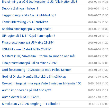
Bra simningar på Gästrikeserien & Järfälla Nationella !
2026-02-15 14:35
Dubbla tävlingar i helgen !
2026-02-11 13:40
Taggat gäng i årets 1:a 5 klubbtävling !
2026-02-07 17:30
Femklubb tävling 7/2 i Sandviken
2026-02-05 15:50
Snabba simningar på GP regionalt !
2026-02-01 16:35
GP regionalt 31/1-1/2 på hemmaplan !
2026-01-28 13:10
Fina prestationer på USM riks 23-25/1
2026-01-26 11:20
USM Riks med Astrid & Ella 23-25/1
2026-01-20 10:25
Masters (18+) Vuxensim – för hälsa, motion och mål
2026-01-15 13:30
Fina prestationer på Palles minne 2026 !
2026-01-06 22:00
God fortsättning - 2026 startar med Palles Minne !
2026-01-02 11:30
God jul Önskar Harnäs Skutskärs Simsällskap
2025-12-19 10:00
Rekord många simmare på VinterSimiaden & Harnäs 100
2025-12-15 11:30
Astrid imponerade på SM 10-14/12
2025-12-15 11:11
Astrid deltar i SM 10-14/12
2025-12-10 09:25
Simskolan VT 2026 omgång 1 - Fullbokad
2025-12-04 13:00