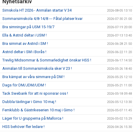
Nyhetsarkiv
Simskola HT 2026 - Anmälan startar V 34
2026-08-05 13:10
Sommarsimskola 4/8-14/8 --- Fåtal platser kvar
2026-07-30 21:00
Bra simningar på USM 15-19/7
2026-07-19 20:00
Ella & Astrid deltar i USM !
2026-07-13 13:40
Bra simmat av Astrid i SM !
2026-06-28 21:50
Astrid deltar i SM i Borås !
2026-06-22 11:20
Trevlig Midsommar & Sommarledighet önskar HSS !
2026-06-17 14:50
Anmälan till Sommarsimskola sker V 23 !
2026-05-26 18:40
Bra kämpat av våra simmare på DM !
2026-05-25 12:10
Dags för DM/JDM/UDM !
2026-05-21 11:00
Tack Swebank för att ni sponsrar oss !
2026-05-18 09:48
Dubbla tävlingar i Gimo 10 maj !
2026-05-12 13:30
Femklubb & Gästrikeserien 10 maj i Gimo !
2026-05-07 11:45
Läger för U grupperna på Mallorca !
2026-05-02 15:29
HSS behöver fler ledare !
2026-04-26 15:30