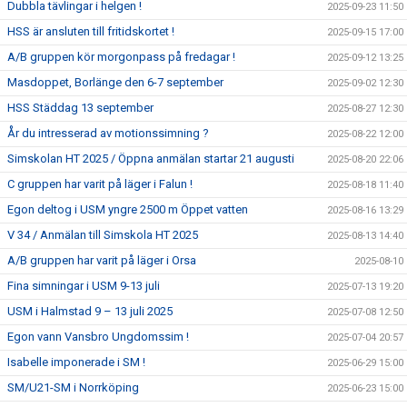
Dubbla tävlingar i helgen !
2025-09-23 11:50
HSS är ansluten till fritidskortet !
2025-09-15 17:00
A/B gruppen kör morgonpass på fredagar !
2025-09-12 13:25
Masdoppet, Borlänge den 6-7 september
2025-09-02 12:30
HSS Städdag 13 september
2025-08-27 12:30
År du intresserad av motionssimning ?
2025-08-22 12:00
Simskolan HT 2025 / Öppna anmälan startar 21 augusti
2025-08-20 22:06
C gruppen har varit på läger i Falun !
2025-08-18 11:40
Egon deltog i USM yngre 2500 m Öppet vatten
2025-08-16 13:29
V 34 / Anmälan till Simskola HT 2025
2025-08-13 14:40
A/B gruppen har varit på läger i Orsa
2025-08-10
Fina simningar i USM 9-13 juli
2025-07-13 19:20
USM i Halmstad 9 – 13 juli 2025
2025-07-08 12:50
Egon vann Vansbro Ungdomssim !
2025-07-04 20:57
Isabelle imponerade i SM !
2025-06-29 15:00
SM/U21-SM i Norrköping
2025-06-23 15:00