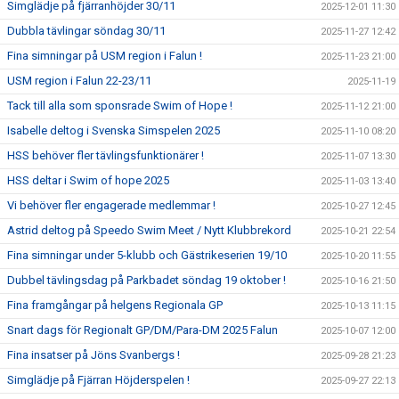
Simglädje på fjärranhöjder 30/11
2025-12-01 11:30
Dubbla tävlingar söndag 30/11
2025-11-27 12:42
Fina simningar på USM region i Falun !
2025-11-23 21:00
USM region i Falun 22-23/11
2025-11-19
Tack till alla som sponsrade Swim of Hope !
2025-11-12 21:00
Isabelle deltog i Svenska Simspelen 2025
2025-11-10 08:20
HSS behöver fler tävlingsfunktionärer !
2025-11-07 13:30
HSS deltar i Swim of hope 2025
2025-11-03 13:40
Vi behöver fler engagerade medlemmar !
2025-10-27 12:45
Astrid deltog på Speedo Swim Meet / Nytt Klubbrekord
2025-10-21 22:54
Fina simningar under 5-klubb och Gästrikeserien 19/10
2025-10-20 11:55
Dubbel tävlingsdag på Parkbadet söndag 19 oktober !
2025-10-16 21:50
Fina framgångar på helgens Regionala GP
2025-10-13 11:15
Snart dags för Regionalt GP/DM/Para-DM 2025 Falun
2025-10-07 12:00
Fina insatser på Jöns Svanbergs !
2025-09-28 21:23
Simglädje på Fjärran Höjderspelen !
2025-09-27 22:13