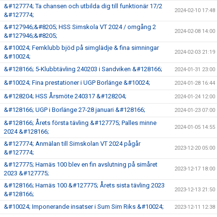
&#127774; Ta chansen och utbilda dig till funktionär 17/2
2024-02-10 17:48
&#127774;
&#127946;&#8205; HSS Simskola VT 2024 / omgång 2
2024-02-08 14:00
&#127946;&#8205;
&#10024; Femklubb bjöd på simglädje & fina simningar
2024-02-03 21:19
&#10024;
&#128166; 5-Klubbtävling 240203 i Sandviken &#128166;
2024-01-31 23:00
&#10024; Fina prestationer i UGP Borlänge &#10024;
2024-01-28 16:44
&#128204; HSS Årsmöte 240317 &#128204;
2024-01-24 12:00
&#128166; UGP i Borlänge 27-28 januari &#128166;
2024-01-23 07:00
&#128166; Årets första tävling &#127775; Palles minne
2024-01-05 14:55
2024 &#128166;
&#127774; Anmälan till Simskolan VT 2024 pågår
2023-12-20 05:00
&#127774;
&#127775; Harnäs 100 blev en fin avslutning på simåret
2023-12-17 18:00
2023 &#127775;
&#128166; Harnäs 100 &#127775; Årets sista tävling 2023
2023-12-13 21:50
&#128166;
&#10024; Imponerande insatser i Sum Sim Riks &#10024;
2023-12-11 12:38