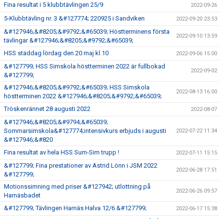
Fina resultat i 5 klubbtävlingen 25/9
2022-09-26
5-Klubbtävling nr. 3 &#127774; 220925 i Sandviken
2022-09-20 23:53
&#127946;&#8205;&#9792;&#65039; Höstterminens första
2022-09-10 13:59
tävlingar &#127946;&#8205;&#9792;&#65039;
HSS städdag lördag den 20 maj kl.10
2022-09-06 15:00
&#127799; HSS Simskola höstterminen 2022 är fullbokad
2022-09-02
&#127799;
&#127946;&#8205;&#9792;&#65039; HSS Simskola
2022-08-13 16:00
höstterminen 2022 &#127946;&#8205;&#9792;&#65039;
Tröskenrännet 28 augusti 2022
2022-08-07
&#127946;&#8205;&#9794;&#65039;
Sommarsimskola&#127774;intensivkurs erbjuds i augusti
2022-07-22 11:34
&#127946;&#820
Fina resultat av hela HSS Sum-Sim trupp !
2022-07-11 15:15
&#127799; Fina prestationer av Astrid Lönn i JSM 2022
2022-06-28 17:51
&#127799;
Motionssimning med priser &#127942; utlottning på
2022-06-26 09:57
Harnäsbadet
&#127799; Tävlingen Harnäs Halva 12/6 &#127799;
2022-06-17 15:38