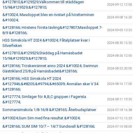
&#127810;&#129529;Välkommen till städdagen
2024-09-12 12:00
15/9&#129529;&#127810;
&#10024; Masdoppet blev en rivstart på höstterminen
2024-09-08 16:20
&#10024;
&#128166; Höstens första tävling&#127807;Masdoppet 7-
2024-09-05 13:55
8/9 &#128166;
HSS Simskola HT 2024 &#10024; Fåtalplatser kvar i
2024-08-30 15:50
Silverfisken
&#127810;&#129529;Städdag på Harnäsbadet
2024-08-26 12:00
15/9&#129529;&#127810;
&#128166; Tröskenrännet anno 2024 &#10024; Swimrun
2024-08-22 20:00
Gästrikland 25/8 på Harnäsbadet&#128166;
&#128166; HSS Simskola HT 2024
&#127946;&#8205;&#9794;&#65039; Anmälan sker V 34
2024-08-16 17:00
&#128166;
&#127774; Simläger för A,B,C gruppen i Fagersta
2024-08-11 19:35
&#127774;
Sommarsimskola 1/8-16/8 &#128165; Återbudsplatser
2024-07-18 16:38
&#10024;Sum Sim med fina resultat &#10024;
2024-07-15 15:33
&#128166; SUM SIM 10/7 – 14/7 Sundsvall &#128166;
2024-07-10 08:00