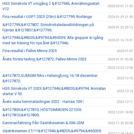
HSS Simskola VT omgång 2 &#127946; Anmälningsstart
2023-02-01 11:55
V12
Fina resultat i UGP1 2023 (25m) &#127799; Borlänge
2023-01-29 21:30
&#127799;&#127807; Simidrottsledarutbildningen på
2023-01-22 20:15
Fjärran &#127807;&#127799;
&#127946;&#8205;&#9794;&#65039; Alla grupper är igång
2023-01-16 15:51
med sin träning för nya året &#127946;
Fina resultat i Palles Minne 2023
2023-01-07
Årets första tävling &#127872; Palles Minne 2023
2023-01-01 05:00
2022-12-22 12:00
&#127872;SUMSIM Riks i Helsingborg 16-18 december
2022-12-16
&#127872;
HSS Simskola VT 2023 &#127946;&#8205;&#9794; Anmälan
2022-12-14
startar V 50
Årets sista hemmatävlingen 2022 - Harnäs 100 !
2022-12-11
&#127809;&#127810; HÖSTSIMIADEN 221203
2022-12-01 18:00
&#127810;&#127809;
Sammanfattning från Gästrikeserien & SM/JSM
2022-11-29 20:36
Gästrikeserien 27/11&#127946;&#8205;&#9794;&#65039;
2022-11-24 18:42