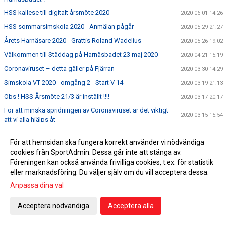
HSS kallese till digitalt årsmöte 2020
2020-06-01 14:26
HSS sommarsimskola 2020 - Anmälan pågår
2020-05-29 21:27
Årets Harnäsare 2020 - Grattis Roland Wadelius
2020-05-26 19:02
Välkommen till Städdag på Harnäsbadet 23 maj 2020
2020-04-21 15:19
Coronaviruset – detta gäller på Fjärran
2020-03-30 14:29
Simskola VT 2020 - omgång 2 - Start V 14
2020-03-19 21:13
Obs ! HSS Årsmöte 21/3 är inställt !!!!
2020-03-17 20:17
För att minska spridningen av Coronaviruset är det viktigt
2020-03-15 15:54
att vi alla hjälps åt
5 klubbtävlingen den 15 mars är inställd !
2020-03-13 11:42
För att hemsidan ska fungera korrekt använder vi nödvändiga
Äntligen har vi fått upp våra sponsorskyltar på Fjärran
2020-03-08 22:59
cookies från SportAdmin. Dessa går inte att stänga av.
Erbjudande om att gå funktionärsutbildning 21/3
2020-02-27 04:34
Föreningen kan också använda frivilliga cookies, t.ex. för statistik
eller marknadsföring. Du väljer själv om du vill acceptera dessa.
HSS årsmöte 21/3 men utprovning av profilkläder !
2020-02-21 15:59
Anpassa dina val
Simskola VT 2020 - omgång 2 - Start V 14
2020-02-12 21:42
Tacka för er feedback i medlemsenkäten
2020-02-07 10:39
Acceptera nödvändiga
Acceptera alla
Dubbla tävlingar 1:a helgen i februari 2020
2020-01-31