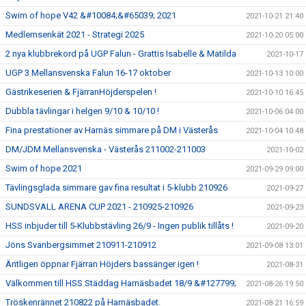
Swim of hope V42 &#10084;&#65039; 2021
2021-10-21 21:40
Medlemsenkät 2021 - Strategi 2025
2021-10-20 05:00
2 nya klubbrekord på UGP Falun - Grattis Isabelle & Matilda
2021-10-17
UGP 3 Mellansvenska Falun 16-17 oktober
2021-10-13 10:00
Gästrikeserien & FjärranHöjderspelen !
2021-10-10 16:45
Dubbla tävlingar i helgen 9/10 & 10/10 !
2021-10-06 04:00
Fina prestationer av Harnäs simmare på DM i Västerås
2021-10-04 10:48
DM/JDM Mellansvenska - Västerås 211002-211003
2021-10-02
Swim of hope 2021
2021-09-29 09:00
Tävlingsglada simmare gav fina resultat i 5-klubb 210926
2021-09-27
SUNDSVALL ARENA CUP 2021 - 210925-210926
2021-09-23
HSS inbjuder till 5-Klubbstävling 26/9 - Ingen publik tillåts !
2021-09-20
Jöns Svanbergsimmet 210911-210912
2021-09-08 13:01
Äntligen öppnar Fjärran Höjders bassänger igen !
2021-08-31
Välkommen till HSS Städdag Harnäsbadet 18/9 &#127799;
2021-08-26 19:50
Tröskenrännet 210822 på Harnäsbadet.
2021-08-21 16:59