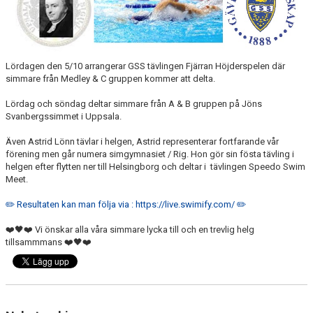
FJÄRRANHÖJDERBADET
HARNÄSBADET
Lördagen den 5/10 arrangerar GSS tävlingen Fjärran Höjderspelen där
simmare från Medley & C gruppen kommer att delta.
Lördag och söndag deltar simmare från A & B gruppen på Jöns
Svanbergssimmet i Uppsala.
Även Astrid Lönn tävlar i helgen, Astrid representerar fortfarande vår
förening men går numera simgymnasiet / Rig. Hon gör sin fösta tävling i
helgen efter flytten ner till Helsingborg och deltar i tävlingen Speedo Swim
Meet.
✏️ Resultaten kan man följa via : https://live.swimify.com/ ✏️
❤️🖤❤️ Vi önskar alla våra simmare lycka till och en trevlig helg
tillsammmans ❤️🖤❤️