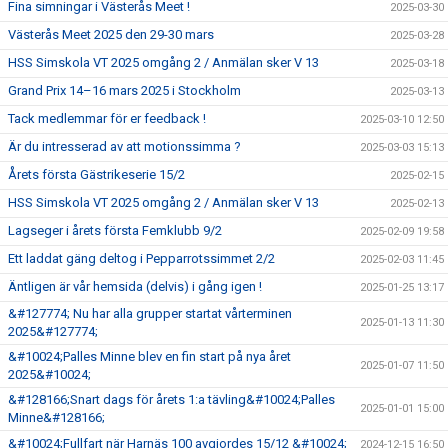
Fina simningar i Västerås Meet !
2025-03-30
Västerås Meet 2025 den 29-30 mars
2025-03-28
HSS Simskola VT 2025 omgång 2 / Anmälan sker V 13
2025-03-18
Grand Prix 14–16 mars 2025 i Stockholm
2025-03-13
Tack medlemmar för er feedback !
2025-03-10 12:50
Är du intresserad av att motionssimma ?
2025-03-03 15:13
Årets första Gästrikeserie 15/2
2025-02-15
HSS Simskola VT 2025 omgång 2 / Anmälan sker V 13
2025-02-13
Lagseger i årets första Femklubb 9/2
2025-02-09 19:58
Ett laddat gäng deltog i Pepparrotssimmet 2/2
2025-02-03 11:45
Äntligen är vår hemsida (delvis) i gång igen !
2025-01-25 13:17
&#127774; Nu har alla grupper startat vårterminen
2025-01-13 11:30
2025&#127774;
&#10024;Palles Minne blev en fin start på nya året
2025-01-07 11:50
2025&#10024;
&#128166;Snart dags för årets 1:a tävling&#10024;Palles
2025-01-01 15:00
Minne&#128166;
&#10024;Fullfart när Harnäs 100 avgjordes 15/12 &#10024;
2024-12-15 16:50