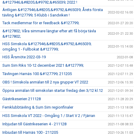
&#127946;&#8205;&#9792;&#65039; 2022 !
Äntligen &#127946;&#8205;&#9792;&#65039; Årets första
2022-02-02 16:00
tävling &#127799; 5 Klubb i Sandviken !
Tack medlemmar för er feedback &#127799;
2022-01-27 20:20
&#127802; Våra simmare längtar efter att få börja tävla
2022-01-21 22:30
&#127802;
HSS Simskola &#127946;&#8205;&#9792;&#65039;
2022-01-15 14:00
omgång 1 - Fullbokat &#127799;
HSS Årsmöte 2022-03-19
2022-01-08
Sum Sim Riks 10-12 december 2021 &#127799;
2021-12-07 15:48
Tävlingen Harnäs 100 &#127799; 211205
2021-12-07 11:29
OBS ! Simskola anmälan till 2 nya grupper VT 2022
2021-12-06 15:30
Öppna anmälan till simskolan startar fredag den 3/12 kl.12
2021-12-01 09:34
Gästrikeserien 211128
2021-11-28 20:29
Femklubbtävling & Sum Sim regionfinaler
2021-11-13 18:08
HSS Simskola VT 2022 - Omgång 1 / Start V 2 / Fjärran
2021-11-13 15:47
Inbjudan till Gästrikeserien 4 - 211128
2021-11-08 08:33
Inbjudan till Harnäs 100 - 211205
2021-10-26 11:03