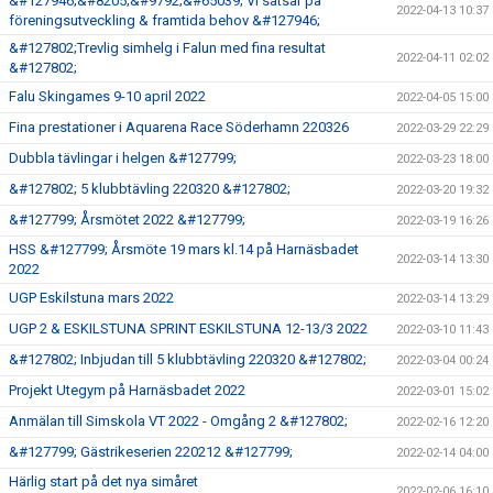
&#127946;&#8205;&#9792;&#65039; Vi satsar på
2022-04-13 10:37
föreningsutveckling & framtida behov &#127946;
&#127802;Trevlig simhelg i Falun med fina resultat
2022-04-11 02:02
&#127802;
Falu Skingames 9-10 april 2022
2022-04-05 15:00
Fina prestationer i Aquarena Race Söderhamn 220326
2022-03-29 22:29
Dubbla tävlingar i helgen &#127799;
2022-03-23 18:00
&#127802; 5 klubbtävling 220320 &#127802;
2022-03-20 19:32
&#127799; Årsmötet 2022 &#127799;
2022-03-19 16:26
HSS &#127799; Årsmöte 19 mars kl.14 på Harnäsbadet
2022-03-14 13:30
2022
UGP Eskilstuna mars 2022
2022-03-14 13:29
UGP 2 & ESKILSTUNA SPRINT ESKILSTUNA 12-13/3 2022
2022-03-10 11:43
&#127802; Inbjudan till 5 klubbtävling 220320 &#127802;
2022-03-04 00:24
Projekt Utegym på Harnäsbadet 2022
2022-03-01 15:02
Anmälan till Simskola VT 2022 - Omgång 2 &#127802;
2022-02-16 12:20
&#127799; Gästrikeserien 220212 &#127799;
2022-02-14 04:00
Härlig start på det nya simåret
2022-02-06 16:10