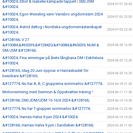
&#10024; Elliot & Isabelle kämpade tappert i SM/JSM
2024-07-07 20:40
&#10024;
&#10024; Egon Wessling vann Vansbro ungdomssim 2024
2024-07-05 22:00
&#10024;
&#10024; Astrid deltog i Nordiska ungdomsmästerskapet
2024-07-03 22:30
&#10024;
&#128166; V 27
&#10084;&#65039;&#128420;&#10084;&#65039; NUM &
2024-06-30 16:00
SM/JSM &#128166;
&#10024; Fina simningar på årets långbana DM i Eskilstuna
2024-06-25 12:20
&#10024;
&#128165; Idag 20 Juni öppnar vi Harnäsbadet för
2024-06-20 16:20
besökare &#128165;
&#127774; Nu har A, B, C grupperna sommarlov &#127774;
2024-06-18 21:40
Motionsimning med Swimrun & Öppetvatten träning !
2024-06-17 11:30
&#128166; DM/JDM/UDM 15-16/6 2024 &#128166;
2024-06-14 10:30
&#127774; Nu har T-gruppen sommarlov &#127774;
2024-06-12 22:58
&#10024; Harnäs Halva 9 juni 2024 &#10024;
2024-06-10 14:20
&#128166; Harnäs Halva 9 juni i Sandviken &#128166;
2024-05-30 11:00