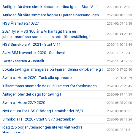
Äntligen får även simskolabarnen träna igen -- Start V 11
2021-03-11 23:51
Äntligen får våra simmare hoppa i Fjärrans bassäng igen !
2021-02-18 15:23
HSS Årsmöte 210327
2021-02-09 16:58
2021 fyller HSS 100 år & Vi har tagit fram en
2021-01-14 23:42
jubileumsmössa som nu finns redo för beställning !
HSS Simskola VT 2021 - Start V 11
2020-11-20 16:44
SUM SIM November 2020 - Sundsvall
2020-11-07 12:41
Gästrikeserien 4 - Inställt
2020-11-04 12:55
Lokala tävlingar arrangeras på Fjärran denna oktober helg !
2020-10-17 20:50
Swim of Hope 2020 - Tack alla sponsorer !
2020-09-29
Tillsammans simmade de 88 500 meter för forskningen !
2020-09-22 23:45
Äntligen blev det dags för tävling !
2020-09-19 14:39
Swim of Hope 22/9-2020
2020-08-25 20:00
Nytt datum för HSS Städdag Harnäsbadet 26/9
2020-08-18 03:31
Simskola HT 2020 - Start V 37 / September
2020-06-28 17:24
Idag 2/6 börjar utesäsongen ute vid vårt vackra
2020-06-02 11:51
Harnäsbadet !