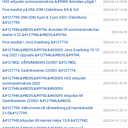
HSS erbjuder sommarsimskola &#9969; Anmälan pågår !
2022-06-14 23:03
Fina resultat på DM/JDM i Eskilstuna 4/6 & 5/6
2022-06-07 12:03
&#127799; DM/JDM 4 juni & 5 juni 2022 i Eskilstuna
2022-06-02 19:00
&#127799;
&#127946;&#8205;&#9794; Anmälan till sommarsimskolan
2022-05-18
startar V 22 &#127946;&#8205;&#9794;
Fina resultat i Jöns Svanberg &#127774;
2022-05-16 11:37
&#127946;&#8205;&#9794;&#65039; Jöns Svanberg 13-15
2022-05-10 15:25
maj 2022 i Uppsala &#127946;&#8205;&#9794;
&#127802; VÅRSIMIADEN 220507 &#127802;
2022-05-04 21:22
&#127774; Gästrikeserien 220501 &#127774;
2022-05-01 22:49
&#127946;&#8205;&#9794;&#65039; HSS erbjuder
sommarsimskola 2022
2022-05-01 20:45
&#127946;&#8205;&#9794;&#65039;
&#127946;&#8205;&#9792;&#65039; Inbjudan till
2022-05-01 08:30
Gästrikeserien 220501 &#127946;&#8205;
&#127799; Välkommen till vårstädning på Harnäsbadet
2022-04-21 20:15
21/5&#127799;
&#127942;Inbjudan till Harnäs Halva 12/6 &#127942;
2022-04-14 12:03