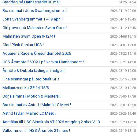
Städdag på Harnäsbadet 30 maj !
2026-04-24
Bra simmat i Jöns Svanbergsimmet !
2026-04-19 20:00
Jöns Svanbergsimmet 17-19 april !
2026-04-16 12:45
Girl power på Malmsten Swim Open !
2026-04-12 15:45
Malmsten Swim Open 9-12/4 !
2026-04-08 12:15
Glad Påsk önskar HSS !
2026-04-01 12:00
Aquarena Race & Öresundsmötet 2026
2026-03-22 19:10
HSS Årsmöte 260321 på vackra Harnäsbadet !
2026-03-21 14:20
Årmöte & Dubbla tävlingar i helgen !
2026-03-19 12:00
Fina simningar på Regionalt GP !
2026-03-15 20:00
Mellansvenska GP 14-15/3
2026-03-10 19:20
Börja simma i Motion & Masters !
2026-03-05 17:30
Bra simmat av Astrid i Malmö LC Meet !
2026-03-01 18:50
Astrid tävlar i Malmö LC Meet !
2026-02-26 12:40
Anmälan till HSS Simskola VT 2026 omgång 2 sker V 13
2026-02-23 17:20
Välkommen till HSS Årsmöte 21 mars !
2026-02-19 15:15