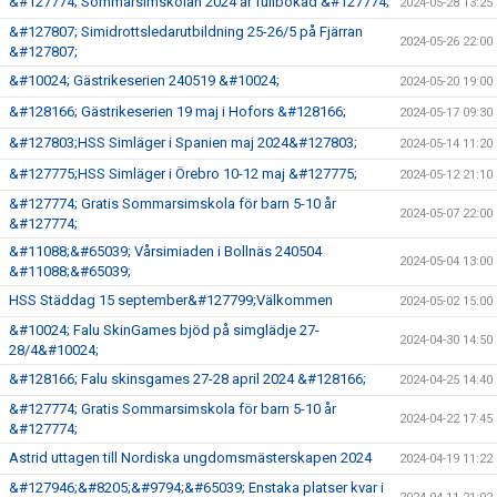
&#127774; Sommarsimskolan 2024 är fullbokad &#127774;
2024-05-28 13:25
&#127807; Simidrottsledarutbildning 25-26/5 på Fjärran
2024-05-26 22:00
&#127807;
&#10024; Gästrikeserien 240519 &#10024;
2024-05-20 19:00
&#128166; Gästrikeserien 19 maj i Hofors &#128166;
2024-05-17 09:30
&#127803;HSS Simläger i Spanien maj 2024&#127803;
2024-05-14 11:20
&#127775;HSS Simläger i Örebro 10-12 maj &#127775;
2024-05-12 21:10
&#127774; Gratis Sommarsimskola för barn 5-10 år
2024-05-07 22:00
&#127774;
&#11088;&#65039; Vårsimiaden i Bollnäs 240504
2024-05-04 13:00
&#11088;&#65039;
HSS Städdag 15 september&#127799;Välkommen
2024-05-02 15:00
&#10024; Falu SkinGames bjöd på simglädje 27-
2024-04-30 14:50
28/4&#10024;
&#128166; Falu skinsgames 27-28 april 2024 &#128166;
2024-04-25 14:40
&#127774; Gratis Sommarsimskola för barn 5-10 år
2024-04-22 17:45
&#127774;
Astrid uttagen till Nordiska ungdomsmästerskapen 2024
2024-04-19 11:22
&#127946;&#8205;&#9794;&#65039; Enstaka platser kvar i