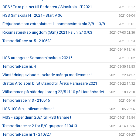
OBS ! Extra platser till Baddaren / Simskola HT 2021
2021-08-17
HSS Simskola HT 2021 - Start V 36
2021-08-04
Erbjudande om extraplatser till sommarsimskola 2/8—13/8
2021-08-01
Riksmästerskap ungdom (50m) 2021 Falun 210703
2021-07-03 21:30
TemporärRace nr. 5 - 210623
2021-06-23
2021-06-19 18:16
HSS arrangerar Sommarsimskola 2021 !
2021-06-02
TemporärRace nr. 4
2021-05-30 18:53
Vårstädning av badet lockade många medlemmar !
2021-05-22 14:57
Grattis Arto som blivit utsedd till Årets Harnäsare 2021
2021-05-22 14:32
Välkommen på städdag lördag 22/5 kl.10 på Harnäsbadet
2021-05-18 17:10
Temporärrace nr 3 - 210516
2021-05-16
HSS 100 års jubileum mössa !
2021-05-05 20:56
MSSF stipendium 2021 till HSS tränare !
2021-04-21 15:54
Temporärrace nr 2 för B/C-gruppen 210413
2021-04-14 10:36
TemporärRace nr 1 - 210327
2021-03-27