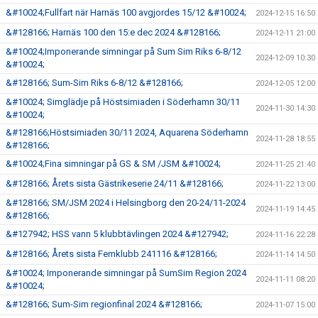
&#10024;Fullfart när Harnäs 100 avgjordes 15/12 &#10024;
2024-12-15 16:50
&#128166; Harnäs 100 den 15:e dec 2024 &#128166;
2024-12-11 21:00
&#10024;Imponerande simningar på Sum Sim Riks 6-8/12
2024-12-09 10:30
&#10024;
&#128166; Sum-Sim Riks 6-8/12 &#128166;
2024-12-05 12:00
&#10024; Simglädje på Höstsimiaden i Söderhamn 30/11
2024-11-30 14:30
&#10024;
&#128166;Höstsimiaden 30/11 2024, Aquarena Söderhamn
2024-11-28 18:55
&#128166;
&#10024;Fina simningar på GS & SM /JSM &#10024;
2024-11-25 21:40
&#128166; Årets sista Gästrikeserie 24/11 &#128166;
2024-11-22 13:00
&#128166; SM/JSM 2024 i Helsingborg den 20-24/11-2024
2024-11-19 14:45
&#128166;
&#127942; HSS vann 5 klubbtävlingen 2024 &#127942;
2024-11-16 22:28
&#128166; Årets sista Femklubb 241116 &#128166;
2024-11-14 14:50
&#10024; Imponerande simningar på SumSim Region 2024
2024-11-11 08:20
&#10024;
&#128166; Sum-Sim regionfinal 2024 &#128166;
2024-11-07 15:00