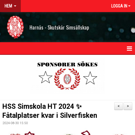
HEM
LOGGA IN
Harnäs - Skutskär Simsällskap
HEM
NYHETER
OM HSS
KONTAKT
HSS Simskola HT 2024 ✨
<
>
STYRELSEN
Fåtalplatser kvar i Silverfisken
2024-08-30 15:50
BILDGALLERI