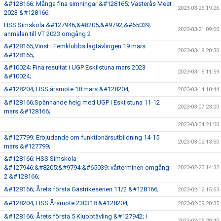
&#128166; Många fina simningar &#128165; Västerås Meet
2023-03-26 19:26
2023 &#128166;
HSS Simskola &#127946;&#8205;&#9792;&#65039;
2023-03-21 09:00
anmälan till VT 2023 omgång 2
&#128165;Vinst i Femklubbs lagtävlingen 19 mars
2023-03-19 20:30
&#128165;
&#10024; Fina resultat i UGP Eskilstuna mars 2023
2023-03-15 11:59
&#10024;
&#128204; HSS årsmöte 18 mars &#128204;
2023-03-14 10:44
&#128166;Spännande helg med UGP i Eskilstuna 11-12
2023-03-07 23:00
mars &#128166;
2023-03-04 21:00
&#127799; Erbjudande om funktionärsutbildning 14-15
2023-03-02 13:50
mars &#127799;
&#128166; HSS Simskola
&#127946;&#8205;&#9794;&#65039; vårterminen omgång
2023-02-23 14:32
2 &#128166;
&#128166; Årets första Gästrikeserien 11/2 &#128166;
2023-02-12 15:53
&#128204; HSS Årsmöte 230318 &#128204;
2023-02-09 20:35
&#128166; Årets första 5 Klubbtävling &#127942; i
2023-02-05 20:40