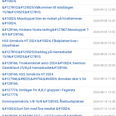
&#10024;
&#127810;&#129529;Välkommen till städdagen
2024-09-12 12:00
15/9&#129529;&#127810;
&#10024; Masdoppet blev en rivstart på höstterminen
2024-09-08 16:20
&#10024;
&#128166; Höstens första tävling&#127807;Masdoppet 7-
2024-09-05 13:55
8/9 &#128166;
HSS Simskola HT 2024 &#10024; Fåtalplatser kvar i
2024-08-30 15:50
Silverfisken
&#127810;&#129529;Städdag på Harnäsbadet
2024-08-26 12:00
15/9&#129529;&#127810;
&#128166; Tröskenrännet anno 2024 &#10024; Swimrun
2024-08-22 20:00
Gästrikland 25/8 på Harnäsbadet&#128166;
&#128166; HSS Simskola HT 2024
&#127946;&#8205;&#9794;&#65039; Anmälan sker V 34
2024-08-16 17:00
&#128166;
&#127774; Simläger för A,B,C gruppen i Fagersta
2024-08-11 19:35
&#127774;
Sommarsimskola 1/8-16/8 &#128165; Återbudsplatser
2024-07-18 16:38
&#10024;Sum Sim med fina resultat &#10024;
2024-07-15 15:33
&#128166; SUM SIM 10/7 – 14/7 Sundsvall &#128166;