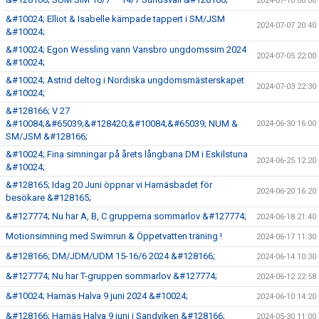
2024-07-10 08:00
&#10024; Elliot & Isabelle kämpade tappert i SM/JSM
2024-07-07 20:40
&#10024;
&#10024; Egon Wessling vann Vansbro ungdomssim 2024
2024-07-05 22:00
&#10024;
&#10024; Astrid deltog i Nordiska ungdomsmästerskapet
2024-07-03 22:30
&#10024;
&#128166; V 27
&#10084;&#65039;&#128420;&#10084;&#65039; NUM &
2024-06-30 16:00
SM/JSM &#128166;
&#10024; Fina simningar på årets långbana DM i Eskilstuna
2024-06-25 12:20
&#10024;
&#128165; Idag 20 Juni öppnar vi Harnäsbadet för
2024-06-20 16:20
besökare &#128165;
&#127774; Nu har A, B, C grupperna sommarlov &#127774;
2024-06-18 21:40
Motionsimning med Swimrun & Öppetvatten träning !
2024-06-17 11:30
&#128166; DM/JDM/UDM 15-16/6 2024 &#128166;
2024-06-14 10:30
&#127774; Nu har T-gruppen sommarlov &#127774;
2024-06-12 22:58
&#10024; Harnäs Halva 9 juni 2024 &#10024;
2024-06-10 14:20
&#128166; Harnäs Halva 9 juni i Sandviken &#128166;
2024-05-30 11:00