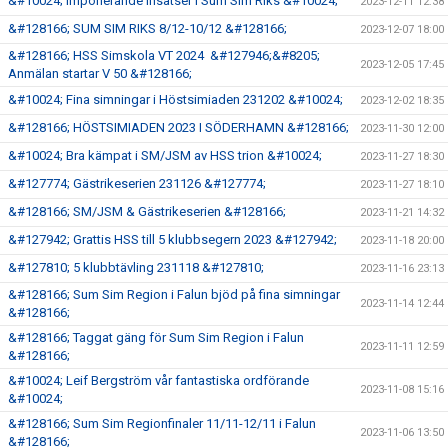
&#10024; Imponerande insatser i Sum Sim Riks &#10024;
2023-12-11 12:38
&#128166; SUM SIM RIKS 8/12-10/12 &#128166;
2023-12-07 18:00
&#128166; HSS Simskola VT 2024 &#127946;&#8205;
2023-12-05 17:45
Anmälan startar V 50 &#128166;
&#10024; Fina simningar i Höstsimiaden 231202 &#10024;
2023-12-02 18:35
&#128166; HÖSTSIMIADEN 2023 I SÖDERHAMN &#128166;
2023-11-30 12:00
&#10024; Bra kämpat i SM/JSM av HSS trion &#10024;
2023-11-27 18:30
&#127774; Gästrikeserien 231126 &#127774;
2023-11-27 18:10
&#128166; SM/JSM & Gästrikeserien &#128166;
2023-11-21 14:32
&#127942; Grattis HSS till 5 klubbsegern 2023 &#127942;
2023-11-18 20:00
&#127810; 5 klubbtävling 231118 &#127810;
2023-11-16 23:13
&#128166; Sum Sim Region i Falun bjöd på fina simningar
2023-11-14 12:44
&#128166;
&#128166; Taggat gäng för Sum Sim Region i Falun
2023-11-11 12:59
&#128166;
&#10024; Leif Bergström vår fantastiska ordförande
2023-11-08 15:16
&#10024;
&#128166; Sum Sim Regionfinaler 11/11-12/11 i Falun
2023-11-06 13:50
&#128166;