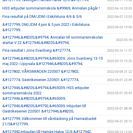
2022-06-17 15:38
HSS erbjuder sommarsimskola &#9969; Anmälan pågår !
2022-06-14 23:03
Fina resultat på DM/JDM i Eskilstuna 4/6 & 5/6
2022-06-07 12:03
&#127799; DM/JDM 4 juni & 5 juni 2022 i Eskilstuna
2022-06-02 19:00
&#127799;
&#127946;&#8205;&#9794; Anmälan till sommarsimskolan
2022-05-18
startar V 22 &#127946;&#8205;&#9794;
Fina resultat i Jöns Svanberg &#127774;
2022-05-16 11:37
&#127946;&#8205;&#9794;&#65039; Jöns Svanberg 13-15
2022-05-10 15:25
maj 2022 i Uppsala &#127946;&#8205;&#9794;
&#127802; VÅRSIMIADEN 220507 &#127802;
2022-05-04 21:22
&#127774; Gästrikeserien 220501 &#127774;
2022-05-01 22:49
&#127946;&#8205;&#9794;&#65039; HSS erbjuder
sommarsimskola 2022
2022-05-01 20:45
&#127946;&#8205;&#9794;&#65039;
&#127946;&#8205;&#9792;&#65039; Inbjudan till
2022-05-01 08:30
Gästrikeserien 220501 &#127946;&#8205;
&#127799; Välkommen till vårstädning på Harnäsbadet
2022-04-21 20:15
21/5&#127799;
&#127942;Inbjudan till Harnäs Halva 12/6 &#127942;
2022-04-14 12:03