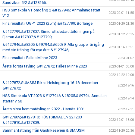
Sandviken 5/2 &#128166;
HSS Simskola VT omgång 2 &#127946; Anmälningsstart
2023-02-01 11:55
V12
Fina resultat i UGP1 2023 (25m) &#127799; Borlänge
2023-01-29 21:30
&#127799;&#127807; Simidrottsledarutbildningen på
2023-01-22 20:15
Fjärran &#127807;&#127799;
&#127946;&#8205;&#9794;&#65039; Alla grupper är igång
2023-01-16 15:51
med sin träning för nya året &#127946;
Fina resultat i Palles Minne 2023
2023-01-07
Årets första tävling &#127872; Palles Minne 2023
2023-01-01 05:00
2022-12-22 12:00
&#127872;SUMSIM Riks i Helsingborg 16-18 december
2022-12-16
&#127872;
HSS Simskola VT 2023 &#127946;&#8205;&#9794; Anmälan
2022-12-14
startar V 50
Årets sista hemmatävlingen 2022 - Harnäs 100 !
2022-12-11
&#127809;&#127810; HÖSTSIMIADEN 221203
2022-12-01 18:00
&#127810;&#127809;
Sammanfattning från Gästrikeserien & SM/JSM
2022-11-29 20:36