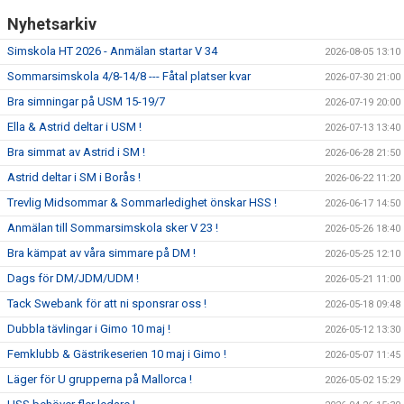
Nyhetsarkiv
Simskola HT 2026 - Anmälan startar V 34
2026-08-05 13:10
Sommarsimskola 4/8-14/8 --- Fåtal platser kvar
2026-07-30 21:00
Bra simningar på USM 15-19/7
2026-07-19 20:00
Ella & Astrid deltar i USM !
2026-07-13 13:40
Bra simmat av Astrid i SM !
2026-06-28 21:50
Astrid deltar i SM i Borås !
2026-06-22 11:20
Trevlig Midsommar & Sommarledighet önskar HSS !
2026-06-17 14:50
Anmälan till Sommarsimskola sker V 23 !
2026-05-26 18:40
Bra kämpat av våra simmare på DM !
2026-05-25 12:10
Dags för DM/JDM/UDM !
2026-05-21 11:00
Tack Swebank för att ni sponsrar oss !
2026-05-18 09:48
Dubbla tävlingar i Gimo 10 maj !
2026-05-12 13:30
Femklubb & Gästrikeserien 10 maj i Gimo !
2026-05-07 11:45
Läger för U grupperna på Mallorca !
2026-05-02 15:29