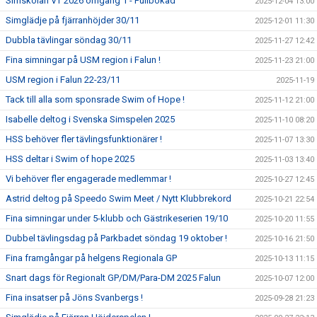
Simskolan VT 2026 omgång 1 - Fullbokad
2025-12-04 13:00
Simglädje på fjärranhöjder 30/11
2025-12-01 11:30
Dubbla tävlingar söndag 30/11
2025-11-27 12:42
Fina simningar på USM region i Falun !
2025-11-23 21:00
USM region i Falun 22-23/11
2025-11-19
Tack till alla som sponsrade Swim of Hope !
2025-11-12 21:00
Isabelle deltog i Svenska Simspelen 2025
2025-11-10 08:20
HSS behöver fler tävlingsfunktionärer !
2025-11-07 13:30
HSS deltar i Swim of hope 2025
2025-11-03 13:40
Vi behöver fler engagerade medlemmar !
2025-10-27 12:45
Astrid deltog på Speedo Swim Meet / Nytt Klubbrekord
2025-10-21 22:54
Fina simningar under 5-klubb och Gästrikeserien 19/10
2025-10-20 11:55
Dubbel tävlingsdag på Parkbadet söndag 19 oktober !
2025-10-16 21:50
Fina framgångar på helgens Regionala GP
2025-10-13 11:15
Snart dags för Regionalt GP/DM/Para-DM 2025 Falun
2025-10-07 12:00
Fina insatser på Jöns Svanbergs !
2025-09-28 21:23