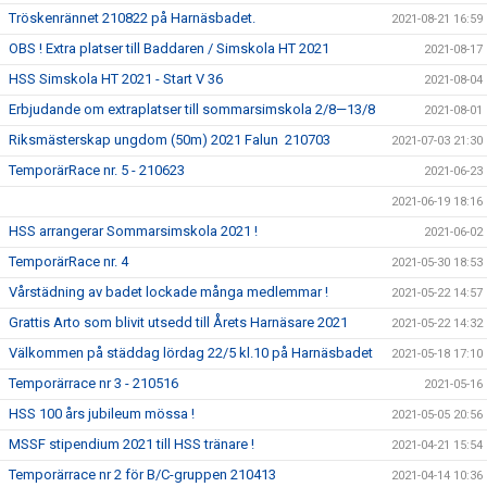
Tröskenrännet 210822 på Harnäsbadet.
2021-08-21 16:59
OBS ! Extra platser till Baddaren / Simskola HT 2021
2021-08-17
HSS Simskola HT 2021 - Start V 36
2021-08-04
Erbjudande om extraplatser till sommarsimskola 2/8—13/8
2021-08-01
Riksmästerskap ungdom (50m) 2021 Falun 210703
2021-07-03 21:30
TemporärRace nr. 5 - 210623
2021-06-23
2021-06-19 18:16
HSS arrangerar Sommarsimskola 2021 !
2021-06-02
TemporärRace nr. 4
2021-05-30 18:53
Vårstädning av badet lockade många medlemmar !
2021-05-22 14:57
Grattis Arto som blivit utsedd till Årets Harnäsare 2021
2021-05-22 14:32
Välkommen på städdag lördag 22/5 kl.10 på Harnäsbadet
2021-05-18 17:10
Temporärrace nr 3 - 210516
2021-05-16
HSS 100 års jubileum mössa !
2021-05-05 20:56
MSSF stipendium 2021 till HSS tränare !
2021-04-21 15:54
Temporärrace nr 2 för B/C-gruppen 210413
2021-04-14 10:36