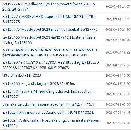
&#127774; Simiadläger 16/9 för simmare födda 2011 &
2023-09-16 21:07
2012 &#127774;
&#127775; MSSF & HSS inbjuder till DM/JDM 21-22/10
2023-09-14 11:35
&#127775;
&#127775; Masdoppet 2023 med fina resultat &#127775;
2023-09-10 21:30
&#128166; Masdoppet 2023 &#127946; Höstens första
2023-09-06 06:00
tävling &#128166;
&#127946;&#8205;&#9794;&#65039; &#10024;&#65039;
2023-08-29 19:22
Älvdalenlägret 2023 &#10024;&#65039; &#127946;
&#127807;&#127810;&#127807; HSS Städdag &#129529;
2023-08-23 12:55
230916&#127807;&#127810;&#127807;
HSS Simskola HT 2023
2023-08-15 15:00
&#128166; Fagersta lägret 2023 &#128166;
2023-08-13 15:50
&#127774; SUM SIM med simglädje och fina resultat
2023-07-24 16:22
&#127774;
Svenska Ungdomsmästerskapet i simning 12/7 – 16/7
2023-07-12 05:00
&#10024; Fina insatser av Astrid Lönn i NUM &#10024;
2023-07-09 14:15
&#10024; Astrid tävlar i Nordiska ungdomsmästerskapen
2023-07-06 12:00
&#10024;