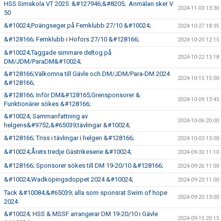
HSS Simskola VT 2025 &#127946;&#8205; Anmälan sker V
2024-11-03 13:30
50
&#10024;Poängseger på Femklubb 27/10 &#10024;
2024-10-27 18:35
&#128166; Femklubb i Hofors 27/10 &#128166;
2024-10-25 12:15
&#10024;Taggade simmare deltog på
2024-10-22 13:18
DM/JDM/ParaDM&#10024;
&#128166;Välkomna till Gävle och DM/JDM/Para-DM 2024
2024-10-15 15:00
&#128166;
&#128166; Inför DM&#128165;Grensponsorer &
2024-10-09 13:45
Funktionärer sökes &#128166;
&#10024; Sammanfattning av
2024-10-06 20:00
helgens&#9752;&#65039;tävlingar &#10024;
&#128166; Triss i tävlingar i helgen &#128166;
2024-10-03 13:00
&#10024;Årets tredje Gästrikeserie &#10024;
2024-09-30 11:10
&#128166; Sponsorer sökes till DM 19-20/10 &#128166;
2024-09-26 11:00
&#10024;Wadköpingsdoppet 2024 &#10024;
2024-09-23 11:00
Tack &#10084;&#65039; alla som sponsrat Swim of hope
2024-09-20 13:00
2024
&#10024; HSS & MSSF arrangerar DM 19-20/10 i Gävle
2024-09-15 20:15