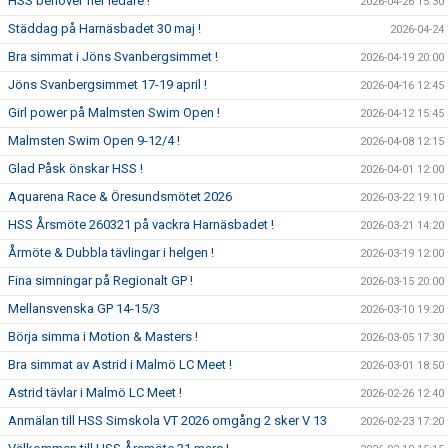
HSS behöver fler ledare !
2026-04-26 15:30
Städdag på Harnäsbadet 30 maj !
2026-04-24
Bra simmat i Jöns Svanbergsimmet !
2026-04-19 20:00
Jöns Svanbergsimmet 17-19 april !
2026-04-16 12:45
Girl power på Malmsten Swim Open !
2026-04-12 15:45
Malmsten Swim Open 9-12/4 !
2026-04-08 12:15
Glad Påsk önskar HSS !
2026-04-01 12:00
Aquarena Race & Öresundsmötet 2026
2026-03-22 19:10
HSS Årsmöte 260321 på vackra Harnäsbadet !
2026-03-21 14:20
Årmöte & Dubbla tävlingar i helgen !
2026-03-19 12:00
Fina simningar på Regionalt GP !
2026-03-15 20:00
Mellansvenska GP 14-15/3
2026-03-10 19:20
Börja simma i Motion & Masters !
2026-03-05 17:30
Bra simmat av Astrid i Malmö LC Meet !
2026-03-01 18:50
Astrid tävlar i Malmö LC Meet !
2026-02-26 12:40
Anmälan till HSS Simskola VT 2026 omgång 2 sker V 13
2026-02-23 17:20