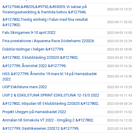
&#127946;&#8205;&#9792;&#65039; Vi satsar på
2022-04-13 10:37
föreningsutveckling & framtida behov &#127946;
&#127802;Trevlig simhelg i Falun med fina resultat
2022-04-11 02:02
&#127802;
Falu Skingames 9-10 april 2022
2022-04-05 15:00
Fina prestationer i Aquarena Race Söderhamn 220326
2022-03-29 22:29
Dubbla tävlingar i helgen &#127799;
2022-03-23 18:00
&#127802; 5 klubbtävling 220320 &#127802;
2022-03-20 19:32
&#127799; Årsmötet 2022 &#127799;
2022-03-19 16:26
HSS &#127799; Årsmöte 19 mars kl.14 på Harnäsbadet
2022-03-14 13:30
2022
UGP Eskilstuna mars 2022
2022-03-14 13:29
UGP 2 & ESKILSTUNA SPRINT ESKILSTUNA 12-13/3 2022
2022-03-10 11:43
&#127802; Inbjudan till 5 klubbtävling 220320 &#127802;
2022-03-04 00:24
Projekt Utegym på Harnäsbadet 2022
2022-03-01 15:02
Anmälan till Simskola VT 2022 - Omgång 2 &#127802;
2022-02-16 12:20
&#127799; Gästrikeserien 220212 &#127799;
2022-02-14 04:00