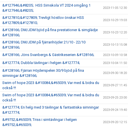
&#127946;&#8205; HSS Simskola VT 2024 omgång 1
2023-11-05 12:30
&#127946;&#8205;
&#127810;&#127809; Trevligt höstlov önskar HSS
2023-10-29 19:03
&#127809;&#127810;
&#128166; DM/JDM bjöd på fina prestationer & simglädje
2023-10-23 12:20
&#128166;
&#128166; DM/JDM på fjärranhöjder 21/10 - 22/10
2023-10-13 15:08
&#128166;
&#128166; Jöns Svanbergs & Gästrikeserien &#128166;
2023-10-09 10:58
&#127774; Dubbla tävlingar i helgen &#127774;
2023-10-04 11:50
&#128166; Fjärran Höjderspelen 30/9 bjöd på fina
2023-09-30 18:20
simningar &#128166;
Swim of hope 2023 &#10084;&#65039; Var med & bidra du
2023-09-27 11:45
också !!!
Swim of hope 2023 &#10084;&#65039; Var med & bidra du
2023-09-25 23:00
också !!!
&#127774; En helg med 3 tävlingar & fantastiska simningar
2023-09-24 19:40
&#127774;
&#9752;&#65039; Triss i simtävlingar i helgen
2023-09-20 12:15
&#9752;&#65039;