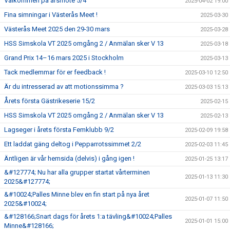
Välkommen på årsmöte 5/4
2025-04-02 19:00
Fina simningar i Västerås Meet !
2025-03-30
Västerås Meet 2025 den 29-30 mars
2025-03-28
HSS Simskola VT 2025 omgång 2 / Anmälan sker V 13
2025-03-18
Grand Prix 14–16 mars 2025 i Stockholm
2025-03-13
Tack medlemmar för er feedback !
2025-03-10 12:50
Är du intresserad av att motionssimma ?
2025-03-03 15:13
Årets första Gästrikeserie 15/2
2025-02-15
HSS Simskola VT 2025 omgång 2 / Anmälan sker V 13
2025-02-13
Lagseger i årets första Femklubb 9/2
2025-02-09 19:58
Ett laddat gäng deltog i Pepparrotssimmet 2/2
2025-02-03 11:45
Äntligen är vår hemsida (delvis) i gång igen !
2025-01-25 13:17
&#127774; Nu har alla grupper startat vårterminen
2025-01-13 11:30
2025&#127774;
&#10024;Palles Minne blev en fin start på nya året
2025-01-07 11:50
2025&#10024;
&#128166;Snart dags för årets 1:a tävling&#10024;Palles
2025-01-01 15:00
Minne&#128166;