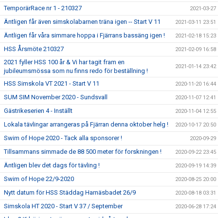
TemporärRace nr 1 - 210327
2021-03-27
Äntligen får även simskolabarnen träna igen -- Start V 11
2021-03-11 23:51
Äntligen får våra simmare hoppa i Fjärrans bassäng igen !
2021-02-18 15:23
HSS Årsmöte 210327
2021-02-09 16:58
2021 fyller HSS 100 år & Vi har tagit fram en
2021-01-14 23:42
jubileumsmössa som nu finns redo för beställning !
HSS Simskola VT 2021 - Start V 11
2020-11-20 16:44
SUM SIM November 2020 - Sundsvall
2020-11-07 12:41
Gästrikeserien 4 - Inställt
2020-11-04 12:55
Lokala tävlingar arrangeras på Fjärran denna oktober helg !
2020-10-17 20:50
Swim of Hope 2020 - Tack alla sponsorer !
2020-09-29
Tillsammans simmade de 88 500 meter för forskningen !
2020-09-22 23:45
Äntligen blev det dags för tävling !
2020-09-19 14:39
Swim of Hope 22/9-2020
2020-08-25 20:00
Nytt datum för HSS Städdag Harnäsbadet 26/9
2020-08-18 03:31
Simskola HT 2020 - Start V 37 / September
2020-06-28 17:24