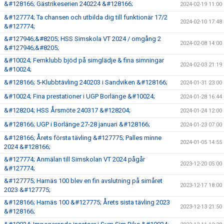
&#128166; Gästrikeserien 240224 &#128166;
2024-02-19 11:00
&#127774; Ta chansen och utbilda dig till funktionär 17/2
2024-02-10 17:48
&#127774;
&#127946;&#8205; HSS Simskola VT 2024 / omgång 2
2024-02-08 14:00
&#127946;&#8205;
&#10024; Femklubb bjöd på simglädje & fina simningar
2024-02-03 21:19
&#10024;
&#128166; 5-Klubbtävling 240203 i Sandviken &#128166;
2024-01-31 23:00
&#10024; Fina prestationer i UGP Borlänge &#10024;
2024-01-28 16:44
&#128204; HSS Årsmöte 240317 &#128204;
2024-01-24 12:00
&#128166; UGP i Borlänge 27-28 januari &#128166;
2024-01-23 07:00
&#128166; Årets första tävling &#127775; Palles minne
2024-01-05 14:55
2024 &#128166;
&#127774; Anmälan till Simskolan VT 2024 pågår
2023-12-20 05:00
&#127774;
&#127775; Harnäs 100 blev en fin avslutning på simåret
2023-12-17 18:00
2023 &#127775;
&#128166; Harnäs 100 &#127775; Årets sista tävling 2023
2023-12-13 21:50
&#128166;