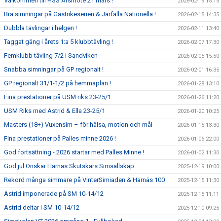
Välkommen till HSS Årsmöte 21 mars !
2026-02-19 15:15
Bra simningar på Gästrikeserien & Järfälla Nationella !
2026-02-15 14:35
Dubbla tävlingar i helgen !
2026-02-11 13:40
Taggat gäng i årets 1:a 5 klubbtävling !
2026-02-07 17:30
Femklubb tävling 7/2 i Sandviken
2026-02-05 15:50
Snabba simningar på GP regionalt !
2026-02-01 16:35
GP regionalt 31/1-1/2 på hemmaplan !
2026-01-28 13:10
Fina prestationer på USM riks 23-25/1
2026-01-26 11:20
USM Riks med Astrid & Ella 23-25/1
2026-01-20 10:25
Masters (18+) Vuxensim – för hälsa, motion och mål
2026-01-15 13:30
Fina prestationer på Palles minne 2026 !
2026-01-06 22:00
God fortsättning - 2026 startar med Palles Minne !
2026-01-02 11:30
God jul Önskar Harnäs Skutskärs Simsällskap
2025-12-19 10:00
Rekord många simmare på VinterSimiaden & Harnäs 100
2025-12-15 11:30
Astrid imponerade på SM 10-14/12
2025-12-15 11:11
Astrid deltar i SM 10-14/12
2025-12-10 09:25