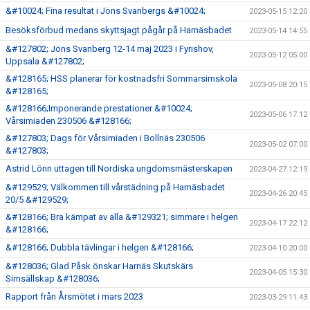
&#10024; Fina resultat i Jöns Svanbergs &#10024;
2023-05-15 12:20
Besöksförbud medans skyttsjagt pågår på Harnäsbadet
2023-05-14 14:55
&#127802; Jöns Svanberg 12-14 maj 2023 i Fyrishov,
2023-05-12 05:00
Uppsala &#127802;
&#128165; HSS planerar för kostnadsfri Sommarsimskola
2023-05-08 20:15
&#128165;
&#128166;Imponerande prestationer &#10024;
2023-05-06 17:12
Vårsimiaden 230506 &#128166;
&#127803; Dags för Vårsimiaden i Bollnäs 230506
2023-05-02 07:00
&#127803;
Astrid Lönn uttagen till Nordiska ungdomsmästerskapen
2023-04-27 12:19
&#129529; Välkommen till vårstädning på Harnäsbadet
2023-04-26 20:45
20/5 &#129529;
&#128166; Bra kämpat av alla &#129321; simmare i helgen
2023-04-17 22:12
&#128166;
&#128166; Dubbla tävlingar i helgen &#128166;
2023-04-10 20:00
&#128036; Glad Påsk önskar Harnäs Skutskärs
2023-04-05 15:30
Simsällskap &#128036;
Rapport från Årsmötet i mars 2023
2023-03-29 11:43