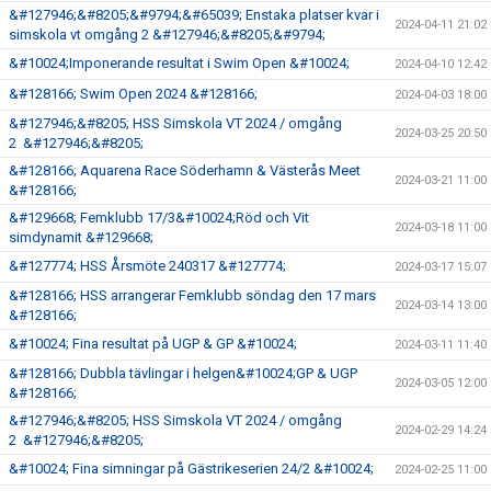
&#127946;&#8205;&#9794;&#65039; Enstaka platser kvar i
2024-04-11 21:02
simskola vt omgång 2 &#127946;&#8205;&#9794;
&#10024;Imponerande resultat i Swim Open &#10024;
2024-04-10 12:42
&#128166; Swim Open 2024 &#128166;
2024-04-03 18:00
&#127946;&#8205; HSS Simskola VT 2024 / omgång
2024-03-25 20:50
2 &#127946;&#8205;
&#128166; Aquarena Race Söderhamn & Västerås Meet
2024-03-21 11:00
&#128166;
&#129668; Femklubb 17/3&#10024;Röd och Vit
2024-03-18 11:00
simdynamit &#129668;
&#127774; HSS Årsmöte 240317 &#127774;
2024-03-17 15:07
&#128166; HSS arrangerar Femklubb söndag den 17 mars
2024-03-14 13:00
&#128166;
&#10024; Fina resultat på UGP & GP &#10024;
2024-03-11 11:40
&#128166; Dubbla tävlingar i helgen&#10024;GP & UGP
2024-03-05 12:00
&#128166;
&#127946;&#8205; HSS Simskola VT 2024 / omgång
2024-02-29 14:24
2 &#127946;&#8205;
&#10024; Fina simningar på Gästrikeserien 24/2 &#10024;
2024-02-25 11:00