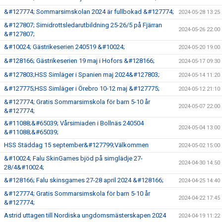
&#127774; Sommarsimskolan 2024 är fullbokad &#127774;
2024-05-28 13:25
&#127807; Simidrottsledarutbildning 25-26/5 på Fjärran
2024-05-26 22:00
&#127807;
&#10024; Gästrikeserien 240519 &#10024;
2024-05-20 19:00
&#128166; Gästrikeserien 19 maj i Hofors &#128166;
2024-05-17 09:30
&#127803;HSS Simläger i Spanien maj 2024&#127803;
2024-05-14 11:20
&#127775;HSS Simläger i Örebro 10-12 maj &#127775;
2024-05-12 21:10
&#127774; Gratis Sommarsimskola för barn 5-10 år
2024-05-07 22:00
&#127774;
&#11088;&#65039; Vårsimiaden i Bollnäs 240504
2024-05-04 13:00
&#11088;&#65039;
HSS Städdag 15 september&#127799;Välkommen
2024-05-02 15:00
&#10024; Falu SkinGames bjöd på simglädje 27-
2024-04-30 14:50
28/4&#10024;
&#128166; Falu skinsgames 27-28 april 2024 &#128166;
2024-04-25 14:40
&#127774; Gratis Sommarsimskola för barn 5-10 år
2024-04-22 17:45
&#127774;
Astrid uttagen till Nordiska ungdomsmästerskapen 2024
2024-04-19 11:22