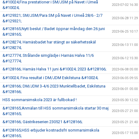
&#10024;Fina prestationer i SM/JSM på Navet i Umeå
2023-07-02 16:30
&#10024;
&#129321; SM/JSM/Para SM på Navet i Umeå 28/6 - 2/7
2023-06-28 11:29
&#129321;
&#128165;Nytt beslut / Badet öppnar måndag den 26 juni
2023-06-25 10:17
&#128165;
&#128274; Harnäsbadet har stängt av säkerhetsskäl
2023-06-13 11:00
&#128274;
&#127774; Strålande simglädje i Harnäs Halva 11/6
2023-06-12 15:30
&#127774;
&#128166; Harnäs Halva 11 juni &#10024; 2023 &#128166;
2023-06-08 05:00
&#10024; Fina resultat i DM/JDM Eskilstuna &#10024;
2023-06-05 09:55
&#128166; DM/JDM 3-4/6 2023 Munktellbadet, Eskilstuna
2023-06-01 05:00
&#128166;
HSS sommarsimskola 2023 är fullbokad !
2023-05-30 12:52
&#128165;Anmälan till HSS sommarsimskola startar 30 maj
2023-05-27 21:00
&#128165;
&#128166; Gästrikeserien 230521 &#128166;
2023-05-21 21:40
&#128165;HSS erbjuder kostnadsfri sommarsimskola
2023-05-17 15:00
&#128165;