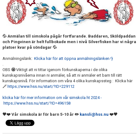
FJÄRRANHÖJDERBADET
HARNÄSBADET
💦
Anmälan till simskola pågår fortfarande. Baddaren, Sköldpaddan
och Pingvinen är helt fullbokade men i nivå Silverfisken har vi några
platser kvar på söndagar
💦
Anmälningslänk:
Klicka här för att öppna anmälningslänken !}
.
OBS
🤩
Viktigt att ni tittar igenom förkunskaperna i de olika
kunskapsnivåerna innan ni anmäler, så att ni anmäler ert barn till rätt
kunskapsnivå. För information om våra 4 olika kunskapssteg : Klicka här
🪄
https://www.hss.nu/start/?ID=229112
klicka här för mer information om vår simskola ht 2024 -
https://www.hss.nu/start/?ID=496158
🖤❤️ Vår simskola är för barn 5-10 år ✏️
kansli@hss.nu
❤️🖤