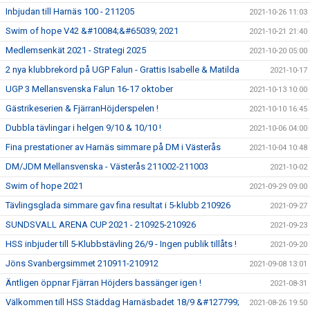
Inbjudan till Harnäs 100 - 211205
2021-10-26 11:03
Swim of hope V42 &#10084;&#65039; 2021
2021-10-21 21:40
Medlemsenkät 2021 - Strategi 2025
2021-10-20 05:00
2 nya klubbrekord på UGP Falun - Grattis Isabelle & Matilda
2021-10-17
UGP 3 Mellansvenska Falun 16-17 oktober
2021-10-13 10:00
Gästrikeserien & FjärranHöjderspelen !
2021-10-10 16:45
Dubbla tävlingar i helgen 9/10 & 10/10 !
2021-10-06 04:00
Fina prestationer av Harnäs simmare på DM i Västerås
2021-10-04 10:48
DM/JDM Mellansvenska - Västerås 211002-211003
2021-10-02
Swim of hope 2021
2021-09-29 09:00
Tävlingsglada simmare gav fina resultat i 5-klubb 210926
2021-09-27
SUNDSVALL ARENA CUP 2021 - 210925-210926
2021-09-23
HSS inbjuder till 5-Klubbstävling 26/9 - Ingen publik tillåts !
2021-09-20
Jöns Svanbergsimmet 210911-210912
2021-09-08 13:01
Äntligen öppnar Fjärran Höjders bassänger igen !
2021-08-31
Välkommen till HSS Städdag Harnäsbadet 18/9 &#127799;
2021-08-26 19:50