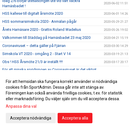
Idag 2/6 börjar utesäsongen ute vid vårt vackra
2020-06-02 11:51
Harnäsbadet !
HSS kallese till digitalt årsmöte 2020
2020-06-01 14:26
HSS sommarsimskola 2020 - Anmälan pågår
2020-05-29 21:27
Årets Harnäsare 2020 - Grattis Roland Wadelius
2020-05-26 19:02
Välkommen till Städdag på Harnäsbadet 23 maj 2020
2020-04-21 15:19
Coronaviruset – detta gäller på Fjärran
2020-03-30 14:29
Simskola VT 2020 - omgång 2 - Start V 14
2020-03-19 21:13
Obs ! HSS Årsmöte 21/3 är inställt !!!!
2020-03-17 20:17
För att minska spridningen av Coronaviruset är det viktigt
2020-03-15 15:54
att vi alla hjälps åt
För att hemsidan ska fungera korrekt använder vi nödvändiga
5 klubbtävlingen den 15 mars är inställd !
2020-03-13 11:42
cookies från SportAdmin. Dessa går inte att stänga av.
Äntligen har vi fått upp våra sponsorskyltar på Fjärran
2020-03-08 22:59
Föreningen kan också använda frivilliga cookies, t.ex. för statistik
Erbjudande om att gå funktionärsutbildning 21/3
eller marknadsföring. Du väljer själv om du vill acceptera dessa.
2020-02-27 04:34
Anpassa dina val
HSS årsmöte 21/3 men utprovning av profilkläder !
2020-02-21 15:59
Simskola VT 2020 - omgång 2 - Start V 14
2020-02-12 21:42
Acceptera nödvändiga
Acceptera alla
Tacka för er feedback i medlemsenkäten
2020-02-07 10:39