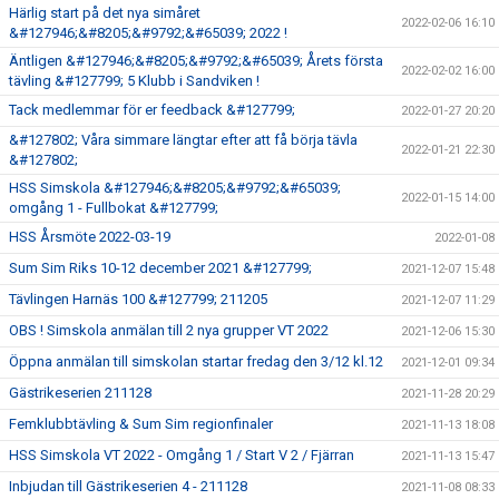
Härlig start på det nya simåret
2022-02-06 16:10
&#127946;&#8205;&#9792;&#65039; 2022 !
Äntligen &#127946;&#8205;&#9792;&#65039; Årets första
2022-02-02 16:00
tävling &#127799; 5 Klubb i Sandviken !
Tack medlemmar för er feedback &#127799;
2022-01-27 20:20
&#127802; Våra simmare längtar efter att få börja tävla
2022-01-21 22:30
&#127802;
HSS Simskola &#127946;&#8205;&#9792;&#65039;
2022-01-15 14:00
omgång 1 - Fullbokat &#127799;
HSS Årsmöte 2022-03-19
2022-01-08
Sum Sim Riks 10-12 december 2021 &#127799;
2021-12-07 15:48
Tävlingen Harnäs 100 &#127799; 211205
2021-12-07 11:29
OBS ! Simskola anmälan till 2 nya grupper VT 2022
2021-12-06 15:30
Öppna anmälan till simskolan startar fredag den 3/12 kl.12
2021-12-01 09:34
Gästrikeserien 211128
2021-11-28 20:29
Femklubbtävling & Sum Sim regionfinaler
2021-11-13 18:08
HSS Simskola VT 2022 - Omgång 1 / Start V 2 / Fjärran
2021-11-13 15:47
Inbjudan till Gästrikeserien 4 - 211128
2021-11-08 08:33