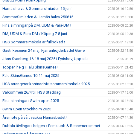
SM/U21-SM i Norrköping
2025-06-23 15:00
Harnäs halva & Sommarsimiaden 15 juni
2025-06-16 12:50
SommarSimiaden & Harnäs halva 250615
2025-06-12 13:00
Fina simningar på DM, UDM & Para-DM !
2025-06-08 20:20
DM, UDM & Para-DM / Köping 7-8 juni
2025-06-05 10:38
HSS Sommarsimskola är fullbokad !
2025-05-31 19:30
Gästrikeserien 24 maj, Fjärranhöjderbadet Gävle
2025-05-22 15:50
Jöns Svanberg 16-18 maj 2025 i Fyrishov, Uppsala
2025-05-19
Toppen helg i Falu SkinsGames !
2025-05-11 21:42
Falu SkinsGames 10-11 maj 2025
2025-05-08 11:00
HSS arrangerar kostnadsfri sommarsimskola 2025
2025-05-02 15:10
Välkommen 26/4 till HSS Städdag
2025-04-17 13:00
Fina simningar i Swim open 2025
2025-04-15 13:25
Swim Open Stockholm 2025
2025-04-10 13:40
Årsmöte på vårt vackra Harnäsbadet !
2025-04-07 14:30
Dubbla tävlingar i helgen / Femklubb & Bessemersimmet
2025-04-06 16:25