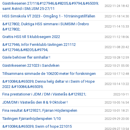
Gästrikeserien 27/11&#127946;&#8205;&#9794;&#65039;
2022-11-24 18:42
samt Astrid i SM/JSM 25-27/11
HSS Simskola VT 2023 - Omgång 1 - 10 träningstillfällen
2022-11-18 14:30
&#127802; Duktiga HSS simmare i SUMSIM i Örebro
2022-11-14 15:33
&#127802;
Grattis HSS till 5 klubbsegern 2022
2022-11-12 18:06
&#127946; Inför Femklubb tävlingen 221112
2022-11-08 20:42
&#127946;&#8205;&#9794;
Gävle behöver fler simhallar !
2022-10-28 12:59
Gästrikeserien 221023 i Sandviken
2022-10-21 05:00
Tillsammans simmade de 106200 meter för forskningen
2022-10-17 12:48
&#10084;&#65039; Denna helg deltar vi i Swim of Hope
2022-10-14 13:22
2022 &#10084;&#65039;
Fina prestationer i JDM / DM i Västerås &#129321;
2022-10-11
JDM/DM i Västerås den 8 & 9 Oktober !
2022-10-05 16:54
Fina resultat &#129321; Fjärran Höjderspelen
2022-10-01 18:21
Tävlingen Fjärranhöjderspelen 1/10
2022-09-29 20:00
&#10084;&#65039; Swim of hope 221015
2022-09-27 13:54