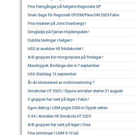
Fina framgångar på helgens Regionala GP
Snart dags för Regionalt GP/DM/Para-DM 2025 Falun
Fina insatser på Jöns Svanbergs !
Simglädje på Fjärran Höjderspelen !
Dubbla tävlingar i helgen !
HSS är ansluten till fritidskortet !
A/B gruppen kör morgonpass på fredagar !
Masdoppet, Borlänge den 6-7 september
HSS Städdag 13 september
År du intresserad av motionssimning ?
Simskolan HT 2025 / Öppna anmälan startar 21 augusti
C gruppen har varit på läger i Falun !
Egon deltog i USM yngre 2500 m Öppet vatten
V 34 / Anmälan till Simskola HT 2025
A/B gruppen har varit på läger i Orsa
Fina simningar i USM 9-13 juli