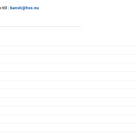
till :
kansli@hss.nu