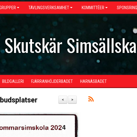
GRUPPER
TÄVLINGSVERKSAMHET
KOMMITTÉER
SPONSRIN
- Skutskär Simsällsk
BILDGALLERI
FJÄRRANHÖJDERBADET
HARNÄSBADET
budsplatser
<
>