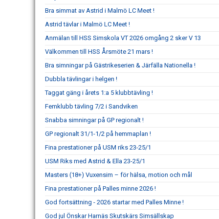
Bra simmat av Astrid i Malmö LC Meet !
Astrid tävlar i Malmö LC Meet !
Anmälan till HSS Simskola VT 2026 omgång 2 sker V 13
Välkommen till HSS Årsmöte 21 mars !
Bra simningar på Gästrikeserien & Järfälla Nationella !
Dubbla tävlingar i helgen !
Taggat gäng i årets 1:a 5 klubbtävling !
Femklubb tävling 7/2 i Sandviken
Snabba simningar på GP regionalt !
GP regionalt 31/1-1/2 på hemmaplan !
Fina prestationer på USM riks 23-25/1
USM Riks med Astrid & Ella 23-25/1
Masters (18+) Vuxensim – för hälsa, motion och mål
Fina prestationer på Palles minne 2026 !
God fortsättning - 2026 startar med Palles Minne !
God jul Önskar Harnäs Skutskärs Simsällskap