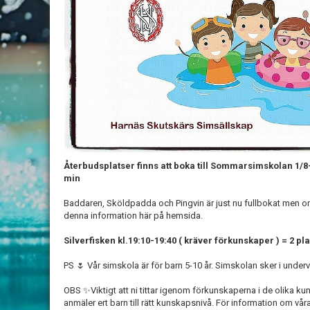
Återbudsplatser finns att boka till Sommarsimskolan 1/8-1
min
Baddaren, Sköldpadda och Pingvin är just nu fullbokat men o
denna information här på hemsida.
Silverfisken kl.19:10-19:40 ( kräver förkunskaper ) = 2 plat
PS 🌷 Vår simskola är för barn 5-10 år. Simskolan sker i unde
OBS ✨Viktigt att ni tittar igenom förkunskaperna i de olika kun
anmäler ert barn till rätt kunskapsnivå. För information om vå