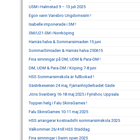
USM i Halmstad 9 – 13 juli 2025
Egon vann Vansbro Ungdomssim !
Isabelle imponerade i SM !
SM/U21-SM i Norrköping
Harnäs halva & Sommarsimiaden 15 juni
SommarSimiaden & Harnäs halva 250615
Fina simningar på DM, UDM & Para-DM !
DM, UDM & Para-DM / Köping 7-8 juni
HSS Sommarsimskola är fullbokad !
Gästrikeserien 24 maj, Fjärranhöjderbadet Gävle
Jöns Svanberg 16-18 maj 2025 i Fyrishov, Uppsala
Toppen helg i Falu SkinsGames !
Falu SkinsGames 10-11 maj 2025
HSS arrangerar kostnadsfri sommarsimskola 2025
Välkommen 26/4 till HSS Städdag
Fina simningar i Swim open 2025