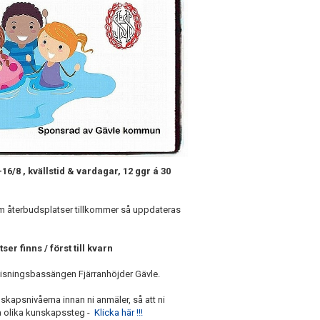
6/8 , kvällstid & vardagar, 12 ggr á 30
m återbudsplatser tillkommer så uppdateras
ser finns / först till kvarn
rvisningsbassängen Fjärranhöjder Gävle.
skapsnivåerna innan ni anmäler, så att ni
ra olika kunskapssteg -
Klicka här !!!