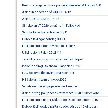
Rekord många simmare på VinterSimiaden & Harnäs 100
Astrid imponerade på SM 10-14/12
Astrid deltar i SM 10-14/12
Simskolan VT 2026 omgång 1 - Fullbokad
Simglädje på fjärranhöjder 30/11
Dubbla tävlingar söndag 30/11
Fina simningar på USM region i Falun !
USM region i Falun 22-23/11
Tack till alla som sponsrade Swim of Hope !
Isabelle deltog i Svenska Simspelen 2025
HSS behöver fler tävlingsfunktionärer !
HSS deltar i Swim of hope 2025
Vi behöver fler engagerade medlemmar !
Astrid deltog på Speedo Swim Meet / Nytt Klubbrekord
Fina simningar under 5-klubb och Gästrikeserien 19/10
Dubbel tävlingsdag på Parkbadet söndag 19 oktober !