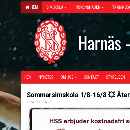
HEM
SIMSKOLA
FISKEN&HAJEN
TRÄNINGS
Harnäs 
HEM
NYHETER
OM HSS
KONTAKT
STYRELSEN
Sommarsimskola 1/8-16/8 💥 Åter
2024-07-18 16:38