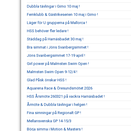
Dubbla tävlingar i Gimo 10 maj !
Femklubb & Gästrikeserien 10 maj i Gimo !
Läger för U grupperna på Mallorca !
HSS behöver fler ledare !
Städdag på Harnäsbadet 30 maj !
Bra simmat i Jöns Svanbergsimmet !
Jöns Svanbergsimmet 17-19 april !
Girl power på Malmsten Swim Open !
Malmsten Swim Open 9-12/4 !
Glad Påsk önskar HSS !
Aquarena Race & Öresundsmötet 2026
HSS Årsmöte 260321 på vackra Harnäsbadet !
Årmöte & Dubbla tävlingar i helgen !
Fina simningar på Regionalt GP !
Mellansvenska GP 14-15/3
Börja simma i Motion & Masters !