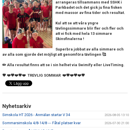
arrangeras tillsammans med SSHK i
FJÄRRANHÖJDERBADET
Parkbadet och det gick ju fina fisken
med massor av fina tider och resultat.
HARNÄSBADET
Kul att se att våra yngre
tävlingssimmare blir fler och fler och
att vi fick med hela 13 simmare
Skinsfinalerna !
Superbra jobbat av alla simmare och
av alla som gjorde det möjligt att genomföra tävlingen 🥰
✏️ Alla resultat finns att se i sin helhet via Swimify eller LiveTiming.
🖤 ❤️🖤❤️🖤❤️ TREVLIG SOMMAR ❤️🖤❤️🖤❤️🖤
Nyhetsarkiv
Simskola HT 2026 - Anmälan startar V 34
2026-08-05 13:10
Sommarsimskola 4/8-14/8 --- Fåtal platser kvar
2026-07-30 21:00