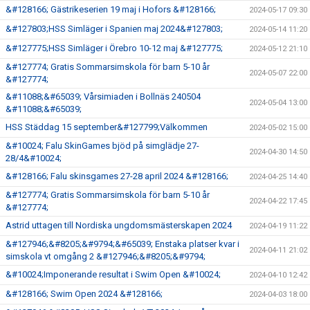
&#128166; Gästrikeserien 19 maj i Hofors &#128166;
2024-05-17 09:30
&#127803;HSS Simläger i Spanien maj 2024&#127803;
2024-05-14 11:20
&#127775;HSS Simläger i Örebro 10-12 maj &#127775;
2024-05-12 21:10
&#127774; Gratis Sommarsimskola för barn 5-10 år
2024-05-07 22:00
&#127774;
&#11088;&#65039; Vårsimiaden i Bollnäs 240504
2024-05-04 13:00
&#11088;&#65039;
HSS Städdag 15 september&#127799;Välkommen
2024-05-02 15:00
&#10024; Falu SkinGames bjöd på simglädje 27-
2024-04-30 14:50
28/4&#10024;
&#128166; Falu skinsgames 27-28 april 2024 &#128166;
2024-04-25 14:40
&#127774; Gratis Sommarsimskola för barn 5-10 år
2024-04-22 17:45
&#127774;
Astrid uttagen till Nordiska ungdomsmästerskapen 2024
2024-04-19 11:22
&#127946;&#8205;&#9794;&#65039; Enstaka platser kvar i
2024-04-11 21:02
simskola vt omgång 2 &#127946;&#8205;&#9794;
&#10024;Imponerande resultat i Swim Open &#10024;
2024-04-10 12:42
&#128166; Swim Open 2024 &#128166;
2024-04-03 18:00