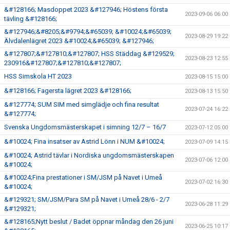
&#128166; Masdoppet 2023 &#127946; Höstens första
2023-09-06 06:00
tävling &#128166;
&#127946;&#8205;&#9794;&#65039; &#10024;&#65039;
2023-08-29 19:22
Älvdalenlägret 2023 &#10024;&#65039; &#127946;
&#127807;&#127810;&#127807; HSS Städdag &#129529;
2023-08-23 12:55
230916&#127807;&#127810;&#127807;
HSS Simskola HT 2023
2023-08-15 15:00
&#128166; Fagersta lägret 2023 &#128166;
2023-08-13 15:50
&#127774; SUM SIM med simglädje och fina resultat
2023-07-24 16:22
&#127774;
Svenska Ungdomsmästerskapet i simning 12/7 – 16/7
2023-07-12 05:00
&#10024; Fina insatser av Astrid Lönn i NUM &#10024;
2023-07-09 14:15
&#10024; Astrid tävlar i Nordiska ungdomsmästerskapen
2023-07-06 12:00
&#10024;
&#10024;Fina prestationer i SM/JSM på Navet i Umeå
2023-07-02 16:30
&#10024;
&#129321; SM/JSM/Para SM på Navet i Umeå 28/6 - 2/7
2023-06-28 11:29
&#129321;
&#128165;Nytt beslut / Badet öppnar måndag den 26 juni
2023-06-25 10:17