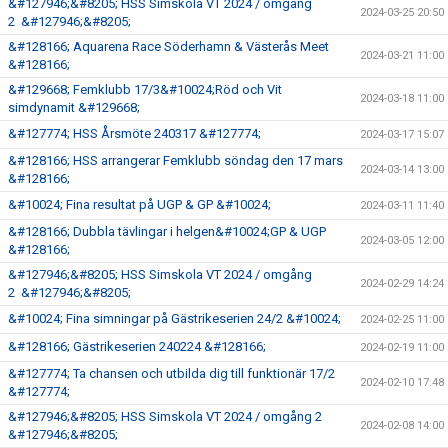
&#127946;&#8205; HSS Simskola VT 2024 / omgång
2024-03-25 20:50
2 &#127946;&#8205;
&#128166; Aquarena Race Söderhamn & Västerås Meet
2024-03-21 11:00
&#128166;
&#129668; Femklubb 17/3&#10024;Röd och Vit
2024-03-18 11:00
simdynamit &#129668;
&#127774; HSS Årsmöte 240317 &#127774;
2024-03-17 15:07
&#128166; HSS arrangerar Femklubb söndag den 17 mars
2024-03-14 13:00
&#128166;
&#10024; Fina resultat på UGP & GP &#10024;
2024-03-11 11:40
&#128166; Dubbla tävlingar i helgen&#10024;GP & UGP
2024-03-05 12:00
&#128166;
&#127946;&#8205; HSS Simskola VT 2024 / omgång
2024-02-29 14:24
2 &#127946;&#8205;
&#10024; Fina simningar på Gästrikeserien 24/2 &#10024;
2024-02-25 11:00
&#128166; Gästrikeserien 240224 &#128166;
2024-02-19 11:00
&#127774; Ta chansen och utbilda dig till funktionär 17/2
2024-02-10 17:48
&#127774;
&#127946;&#8205; HSS Simskola VT 2024 / omgång 2
2024-02-08 14:00
&#127946;&#8205;