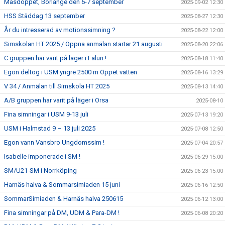
Masdoppet, Borlänge den 6-7 september
2025-09-02 12:30
HSS Städdag 13 september
2025-08-27 12:30
År du intresserad av motionssimning ?
2025-08-22 12:00
Simskolan HT 2025 / Öppna anmälan startar 21 augusti
2025-08-20 22:06
C gruppen har varit på läger i Falun !
2025-08-18 11:40
Egon deltog i USM yngre 2500 m Öppet vatten
2025-08-16 13:29
V 34 / Anmälan till Simskola HT 2025
2025-08-13 14:40
A/B gruppen har varit på läger i Orsa
2025-08-10
Fina simningar i USM 9-13 juli
2025-07-13 19:20
USM i Halmstad 9 – 13 juli 2025
2025-07-08 12:50
Egon vann Vansbro Ungdomssim !
2025-07-04 20:57
Isabelle imponerade i SM !
2025-06-29 15:00
SM/U21-SM i Norrköping
2025-06-23 15:00
Harnäs halva & Sommarsimiaden 15 juni
2025-06-16 12:50
SommarSimiaden & Harnäs halva 250615
2025-06-12 13:00
Fina simningar på DM, UDM & Para-DM !
2025-06-08 20:20