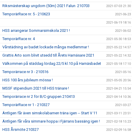
Riksmästerskap ungdom (50m) 2021 Falun 210703
2021-07-03 21:30
TemporärRace nr. 5 - 210623
2021-06-23
2021-06-19 18:16
HSS arrangerar Sommarsimskola 2021 !
2021-06-02
TemporärRace nr. 4
2021-05-30 18:53
Vårstädning av badet lockade många medlemmar !
2021-05-22 14:57
Grattis Arto som blivit utsedd till Årets Harnäsare 2021
2021-05-22 14:32
Välkommen på städdag lördag 22/5 kl.10 på Harnäsbadet
2021-05-18 17:10
Temporärrace nr 3 - 210516
2021-05-16
HSS 100 års jubileum mössa !
2021-05-05 20:56
MSSF stipendium 2021 till HSS tränare !
2021-04-21 15:54
Temporärrace nr 2 för B/C-gruppen 210413
2021-04-14 10:36
TemporärRace nr 1 - 210327
2021-03-27
Äntligen får även simskolabarnen träna igen -- Start V 11
2021-03-11 23:51
Äntligen får våra simmare hoppa i Fjärrans bassäng igen !
2021-02-18 15:23
HSS Årsmöte 210327
2021-02-09 16:58