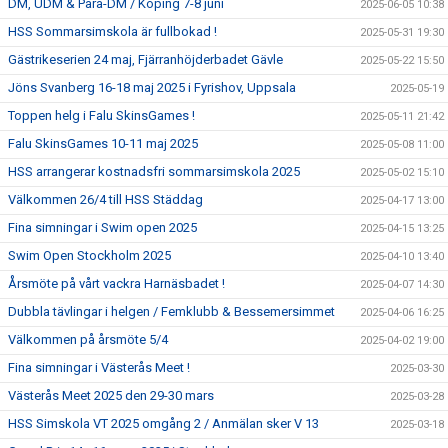
DM, UDM & Para-DM / Köping 7-8 juni
2025-06-05 10:38
HSS Sommarsimskola är fullbokad !
2025-05-31 19:30
Gästrikeserien 24 maj, Fjärranhöjderbadet Gävle
2025-05-22 15:50
Jöns Svanberg 16-18 maj 2025 i Fyrishov, Uppsala
2025-05-19
Toppen helg i Falu SkinsGames !
2025-05-11 21:42
Falu SkinsGames 10-11 maj 2025
2025-05-08 11:00
HSS arrangerar kostnadsfri sommarsimskola 2025
2025-05-02 15:10
Välkommen 26/4 till HSS Städdag
2025-04-17 13:00
Fina simningar i Swim open 2025
2025-04-15 13:25
Swim Open Stockholm 2025
2025-04-10 13:40
Årsmöte på vårt vackra Harnäsbadet !
2025-04-07 14:30
Dubbla tävlingar i helgen / Femklubb & Bessemersimmet
2025-04-06 16:25
Välkommen på årsmöte 5/4
2025-04-02 19:00
Fina simningar i Västerås Meet !
2025-03-30
Västerås Meet 2025 den 29-30 mars
2025-03-28
HSS Simskola VT 2025 omgång 2 / Anmälan sker V 13
2025-03-18