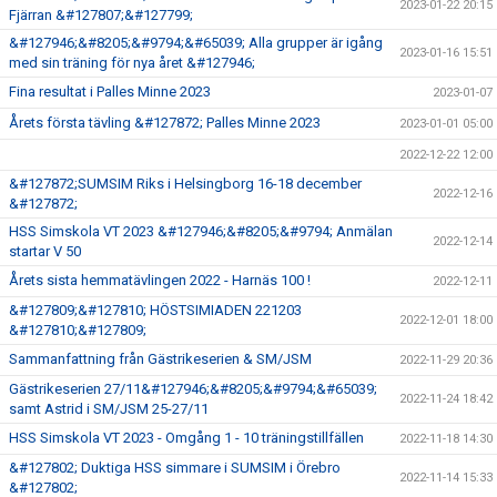
2023-01-22 20:15
Fjärran &#127807;&#127799;
&#127946;&#8205;&#9794;&#65039; Alla grupper är igång
2023-01-16 15:51
med sin träning för nya året &#127946;
Fina resultat i Palles Minne 2023
2023-01-07
Årets första tävling &#127872; Palles Minne 2023
2023-01-01 05:00
2022-12-22 12:00
&#127872;SUMSIM Riks i Helsingborg 16-18 december
2022-12-16
&#127872;
HSS Simskola VT 2023 &#127946;&#8205;&#9794; Anmälan
2022-12-14
startar V 50
Årets sista hemmatävlingen 2022 - Harnäs 100 !
2022-12-11
&#127809;&#127810; HÖSTSIMIADEN 221203
2022-12-01 18:00
&#127810;&#127809;
Sammanfattning från Gästrikeserien & SM/JSM
2022-11-29 20:36
Gästrikeserien 27/11&#127946;&#8205;&#9794;&#65039;
2022-11-24 18:42
samt Astrid i SM/JSM 25-27/11
HSS Simskola VT 2023 - Omgång 1 - 10 träningstillfällen
2022-11-18 14:30
&#127802; Duktiga HSS simmare i SUMSIM i Örebro
2022-11-14 15:33
&#127802;