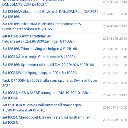
2024-10-22 13:18
DM/JDM/ParaDM&#10024;
&#128166;Välkomna till Gävle och DM/JDM/Para-DM 2024
2024-10-15 15:00
&#128166;
&#128166; Inför DM&#128165;Grensponsorer &
2024-10-09 13:45
Funktionärer sökes &#128166;
&#10024; Sammanfattning av
2024-10-06 20:00
helgens&#9752;&#65039;tävlingar &#10024;
&#128166; Triss i tävlingar i helgen &#128166;
2024-10-03 13:00
&#10024;Årets tredje Gästrikeserie &#10024;
2024-09-30 11:10
&#128166; Sponsorer sökes till DM 19-20/10 &#128166;
2024-09-26 11:00
&#10024;Wadköpingsdoppet 2024 &#10024;
2024-09-23 11:00
Tack &#10084;&#65039; alla som sponsrat Swim of hope
2024-09-20 13:00
2024
&#10024; HSS & MSSF arrangerar DM 19-20/10 i Gävle
2024-09-15 20:15
&#10024;
&#127810;&#129529;Välkommen till städdagen
2024-09-12 12:00
15/9&#129529;&#127810;
&#10024; Masdoppet blev en rivstart på höstterminen
2024-09-08 16:20
&#10024;