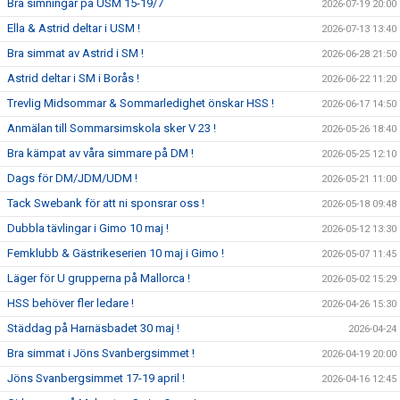
Bra simningar på USM 15-19/7
2026-07-19 20:00
Ella & Astrid deltar i USM !
2026-07-13 13:40
Bra simmat av Astrid i SM !
2026-06-28 21:50
Astrid deltar i SM i Borås !
2026-06-22 11:20
Trevlig Midsommar & Sommarledighet önskar HSS !
2026-06-17 14:50
Anmälan till Sommarsimskola sker V 23 !
2026-05-26 18:40
Bra kämpat av våra simmare på DM !
2026-05-25 12:10
Dags för DM/JDM/UDM !
2026-05-21 11:00
Tack Swebank för att ni sponsrar oss !
2026-05-18 09:48
Dubbla tävlingar i Gimo 10 maj !
2026-05-12 13:30
Femklubb & Gästrikeserien 10 maj i Gimo !
2026-05-07 11:45
Läger för U grupperna på Mallorca !
2026-05-02 15:29
HSS behöver fler ledare !
2026-04-26 15:30
Städdag på Harnäsbadet 30 maj !
2026-04-24
Bra simmat i Jöns Svanbergsimmet !
2026-04-19 20:00
Jöns Svanbergsimmet 17-19 april !
2026-04-16 12:45