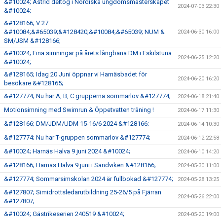
&#10024; Astrid deltog i Nordiska ungdomsmästerskapet
2024-07-03 22:30
&#10024;
&#128166; V 27
&#10084;&#65039;&#128420;&#10084;&#65039; NUM &
2024-06-30 16:00
SM/JSM &#128166;
&#10024; Fina simningar på årets långbana DM i Eskilstuna
2024-06-25 12:20
&#10024;
&#128165; Idag 20 Juni öppnar vi Harnäsbadet för
2024-06-20 16:20
besökare &#128165;
&#127774; Nu har A, B, C grupperna sommarlov &#127774;
2024-06-18 21:40
Motionsimning med Swimrun & Öppetvatten träning !
2024-06-17 11:30
&#128166; DM/JDM/UDM 15-16/6 2024 &#128166;
2024-06-14 10:30
&#127774; Nu har T-gruppen sommarlov &#127774;
2024-06-12 22:58
&#10024; Harnäs Halva 9 juni 2024 &#10024;
2024-06-10 14:20
&#128166; Harnäs Halva 9 juni i Sandviken &#128166;
2024-05-30 11:00
&#127774; Sommarsimskolan 2024 är fullbokad &#127774;
2024-05-28 13:25
&#127807; Simidrottsledarutbildning 25-26/5 på Fjärran
2024-05-26 22:00
&#127807;
&#10024; Gästrikeserien 240519 &#10024;
2024-05-20 19:00