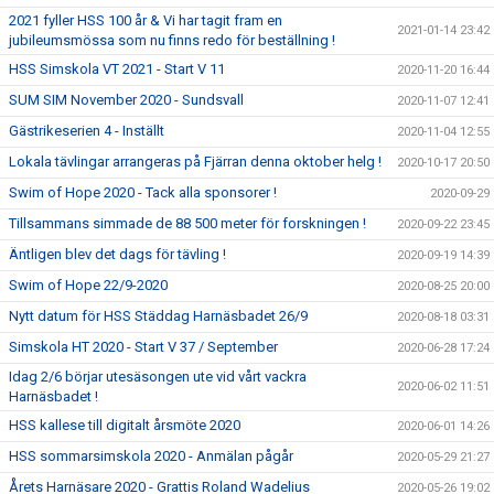
2021 fyller HSS 100 år & Vi har tagit fram en
2021-01-14 23:42
jubileumsmössa som nu finns redo för beställning !
HSS Simskola VT 2021 - Start V 11
2020-11-20 16:44
SUM SIM November 2020 - Sundsvall
2020-11-07 12:41
Gästrikeserien 4 - Inställt
2020-11-04 12:55
Lokala tävlingar arrangeras på Fjärran denna oktober helg !
2020-10-17 20:50
Swim of Hope 2020 - Tack alla sponsorer !
2020-09-29
Tillsammans simmade de 88 500 meter för forskningen !
2020-09-22 23:45
Äntligen blev det dags för tävling !
2020-09-19 14:39
Swim of Hope 22/9-2020
2020-08-25 20:00
Nytt datum för HSS Städdag Harnäsbadet 26/9
2020-08-18 03:31
Simskola HT 2020 - Start V 37 / September
2020-06-28 17:24
Idag 2/6 börjar utesäsongen ute vid vårt vackra
2020-06-02 11:51
Harnäsbadet !
HSS kallese till digitalt årsmöte 2020
2020-06-01 14:26
HSS sommarsimskola 2020 - Anmälan pågår
2020-05-29 21:27
Årets Harnäsare 2020 - Grattis Roland Wadelius
2020-05-26 19:02