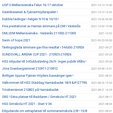
UGP 3 Mellansvenska Falun 16-17 oktober
2021-10-13 10:00
Gästrikeserien & FjärranHöjderspelen !
2021-10-10 16:45
Dubbla tävlingar i helgen 9/10 & 10/10 !
2021-10-06 04:00
Fina prestationer av Harnäs simmare på DM i Västerås
2021-10-04 10:48
DM/JDM Mellansvenska - Västerås 211002-211003
2021-10-02
Swim of hope 2021
2021-09-29 09:00
Tävlingsglada simmare gav fina resultat i 5-klubb 210926
2021-09-27
SUNDSVALL ARENA CUP 2021 - 210925-210926
2021-09-23
HSS inbjuder till 5-Klubbstävling 26/9 - Ingen publik tillåts !
2021-09-20
Jöns Svanbergsimmet 210911-210912
2021-09-08 13:01
Äntligen öppnar Fjärran Höjders bassänger igen !
2021-08-31
Välkommen till HSS Städdag Harnäsbadet 18/9 &#127799;
2021-08-26 19:50
Tröskenrännet 210822 på Harnäsbadet.
2021-08-21 16:59
OBS ! Extra platser till Baddaren / Simskola HT 2021
2021-08-17
HSS Simskola HT 2021 - Start V 36
2021-08-04
Erbjudande om extraplatser till sommarsimskola 2/8—13/8
2021-08-01