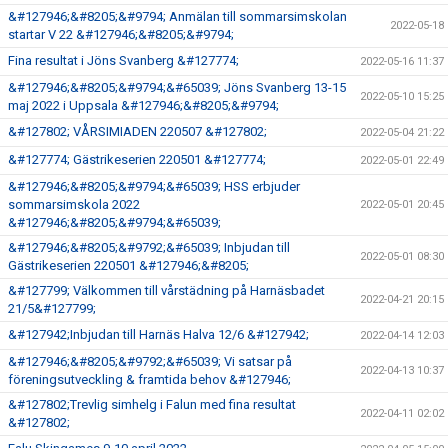
&#127946;&#8205;&#9794; Anmälan till sommarsimskolan
2022-05-18
startar V 22 &#127946;&#8205;&#9794;
Fina resultat i Jöns Svanberg &#127774;
2022-05-16 11:37
&#127946;&#8205;&#9794;&#65039; Jöns Svanberg 13-15
2022-05-10 15:25
maj 2022 i Uppsala &#127946;&#8205;&#9794;
&#127802; VÅRSIMIADEN 220507 &#127802;
2022-05-04 21:22
&#127774; Gästrikeserien 220501 &#127774;
2022-05-01 22:49
&#127946;&#8205;&#9794;&#65039; HSS erbjuder
sommarsimskola 2022
2022-05-01 20:45
&#127946;&#8205;&#9794;&#65039;
&#127946;&#8205;&#9792;&#65039; Inbjudan till
2022-05-01 08:30
Gästrikeserien 220501 &#127946;&#8205;
&#127799; Välkommen till vårstädning på Harnäsbadet
2022-04-21 20:15
21/5&#127799;
&#127942;Inbjudan till Harnäs Halva 12/6 &#127942;
2022-04-14 12:03
&#127946;&#8205;&#9792;&#65039; Vi satsar på
2022-04-13 10:37
föreningsutveckling & framtida behov &#127946;
&#127802;Trevlig simhelg i Falun med fina resultat
2022-04-11 02:02
&#127802;