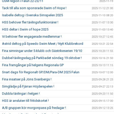
USM region i Falun 22-23/11
2025-11-19
Tack till alla som sponsrade Swim of Hope !
2025-11-12 21:00
Isabelle deltog i Svenska Simspelen 2025
2025-11-10 08:20
HSS behöver fler tävlingsfunktionärer !
2025-11-07 13:30
HSS deltar i Swim of hope 2025
2025-11-03 13:40
Vi behöver fler engagerade medlemmar !
2025-10-27 12:45
Astrid deltog på Speedo Swim Meet / Nytt Klubbrekord
2025-10-21 22:54
Fina simningar under 5-klubb och Gästrikeserien 19/10
2025-10-20 11:55
Dubbel tävlingsdag på Parkbadet söndag 19 oktober !
2025-10-16 21:50
Fina framgångar på helgens Regionala GP
2025-10-13 11:15
Snart dags för Regionalt GP/DM/Para-DM 2025 Falun
2025-10-07 12:00
Fina insatser på Jöns Svanbergs !
2025-09-28 21:23
Simglädje på Fjärran Höjderspelen !
2025-09-27 22:13
Dubbla tävlingar i helgen !
2025-09-23 11:50
HSS är ansluten till fritidskortet !
2025-09-15 17:00
A/B gruppen kör morgonpass på fredagar !
2025-09-12 13:25