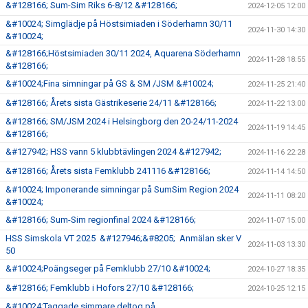
&#128166; Sum-Sim Riks 6-8/12 &#128166;
2024-12-05 12:00
&#10024; Simglädje på Höstsimiaden i Söderhamn 30/11
2024-11-30 14:30
&#10024;
&#128166;Höstsimiaden 30/11 2024, Aquarena Söderhamn
2024-11-28 18:55
&#128166;
&#10024;Fina simningar på GS & SM /JSM &#10024;
2024-11-25 21:40
&#128166; Årets sista Gästrikeserie 24/11 &#128166;
2024-11-22 13:00
&#128166; SM/JSM 2024 i Helsingborg den 20-24/11-2024
2024-11-19 14:45
&#128166;
&#127942; HSS vann 5 klubbtävlingen 2024 &#127942;
2024-11-16 22:28
&#128166; Årets sista Femklubb 241116 &#128166;
2024-11-14 14:50
&#10024; Imponerande simningar på SumSim Region 2024
2024-11-11 08:20
&#10024;
&#128166; Sum-Sim regionfinal 2024 &#128166;
2024-11-07 15:00
HSS Simskola VT 2025 &#127946;&#8205; Anmälan sker V
2024-11-03 13:30
50
&#10024;Poängseger på Femklubb 27/10 &#10024;
2024-10-27 18:35
&#128166; Femklubb i Hofors 27/10 &#128166;
2024-10-25 12:15
&#10024;Taggade simmare deltog på