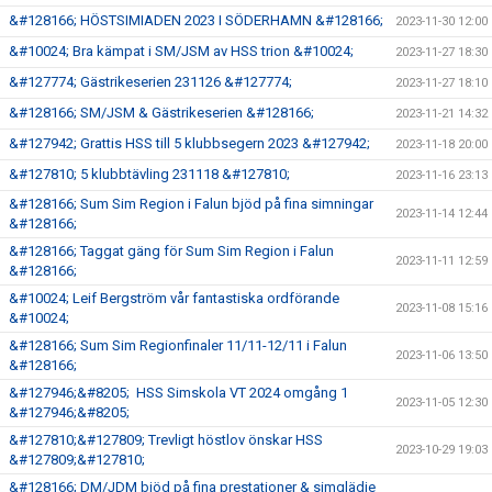
&#128166; HÖSTSIMIADEN 2023 I SÖDERHAMN &#128166;
2023-11-30 12:00
&#10024; Bra kämpat i SM/JSM av HSS trion &#10024;
2023-11-27 18:30
&#127774; Gästrikeserien 231126 &#127774;
2023-11-27 18:10
&#128166; SM/JSM & Gästrikeserien &#128166;
2023-11-21 14:32
&#127942; Grattis HSS till 5 klubbsegern 2023 &#127942;
2023-11-18 20:00
&#127810; 5 klubbtävling 231118 &#127810;
2023-11-16 23:13
&#128166; Sum Sim Region i Falun bjöd på fina simningar
2023-11-14 12:44
&#128166;
&#128166; Taggat gäng för Sum Sim Region i Falun
2023-11-11 12:59
&#128166;
&#10024; Leif Bergström vår fantastiska ordförande
2023-11-08 15:16
&#10024;
&#128166; Sum Sim Regionfinaler 11/11-12/11 i Falun
2023-11-06 13:50
&#128166;
&#127946;&#8205; HSS Simskola VT 2024 omgång 1
2023-11-05 12:30
&#127946;&#8205;
&#127810;&#127809; Trevligt höstlov önskar HSS
2023-10-29 19:03
&#127809;&#127810;
&#128166; DM/JDM bjöd på fina prestationer & simglädje