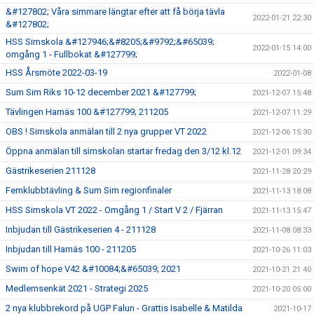
&#127802; Våra simmare längtar efter att få börja tävla
2022-01-21 22:30
&#127802;
HSS Simskola &#127946;&#8205;&#9792;&#65039;
2022-01-15 14:00
omgång 1 - Fullbokat &#127799;
HSS Årsmöte 2022-03-19
2022-01-08
Sum Sim Riks 10-12 december 2021 &#127799;
2021-12-07 15:48
Tävlingen Harnäs 100 &#127799; 211205
2021-12-07 11:29
OBS ! Simskola anmälan till 2 nya grupper VT 2022
2021-12-06 15:30
Öppna anmälan till simskolan startar fredag den 3/12 kl.12
2021-12-01 09:34
Gästrikeserien 211128
2021-11-28 20:29
Femklubbtävling & Sum Sim regionfinaler
2021-11-13 18:08
HSS Simskola VT 2022 - Omgång 1 / Start V 2 / Fjärran
2021-11-13 15:47
Inbjudan till Gästrikeserien 4 - 211128
2021-11-08 08:33
Inbjudan till Harnäs 100 - 211205
2021-10-26 11:03
Swim of hope V42 &#10084;&#65039; 2021
2021-10-21 21:40
Medlemsenkät 2021 - Strategi 2025
2021-10-20 05:00
2 nya klubbrekord på UGP Falun - Grattis Isabelle & Matilda
2021-10-17