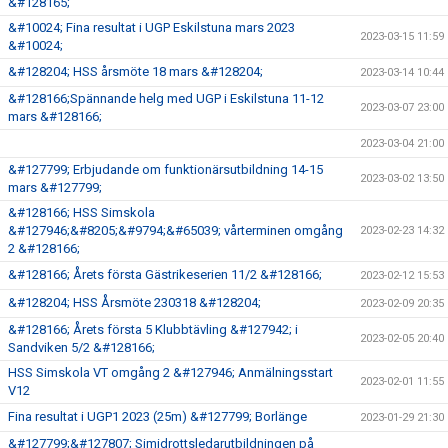
&#128165;
&#10024; Fina resultat i UGP Eskilstuna mars 2023
2023-03-15 11:59
&#10024;
&#128204; HSS årsmöte 18 mars &#128204;
2023-03-14 10:44
&#128166;Spännande helg med UGP i Eskilstuna 11-12
2023-03-07 23:00
mars &#128166;
2023-03-04 21:00
&#127799; Erbjudande om funktionärsutbildning 14-15
2023-03-02 13:50
mars &#127799;
&#128166; HSS Simskola
&#127946;&#8205;&#9794;&#65039; vårterminen omgång
2023-02-23 14:32
2 &#128166;
&#128166; Årets första Gästrikeserien 11/2 &#128166;
2023-02-12 15:53
&#128204; HSS Årsmöte 230318 &#128204;
2023-02-09 20:35
&#128166; Årets första 5 Klubbtävling &#127942; i
2023-02-05 20:40
Sandviken 5/2 &#128166;
HSS Simskola VT omgång 2 &#127946; Anmälningsstart
2023-02-01 11:55
V12
Fina resultat i UGP1 2023 (25m) &#127799; Borlänge
2023-01-29 21:30
&#127799;&#127807; Simidrottsledarutbildningen på