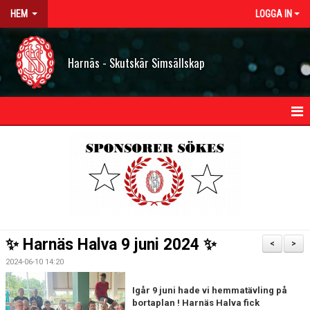
HEM
LOGGA IN
Harnäs - Skutskär Simsällskap
HEM
NYHETER
OM HSS
KONTAKT
✨ Harnäs Halva 9 juni 2024 ✨
<
>
STYRELSEN
2024-06-10 14:20
BILDGALLERI
Igår 9 juni hade vi hemmatävling på
bortaplan ! Harnäs Halva fick