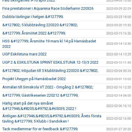
Falu Skingames 9-10 april 2022
2022-04-05 15:00
Fina prestationer i Aquarena Race Söderhamn 220326
2022-03-29 22:29
Dubbla tävlingar i helgen &#127799;
2022-03-23 18:00
&#127802; 5 klubbtävling 220320 &#127802;
2022-03-20 19:32
&#127799; Årsmötet 2022 &#127799;
2022-03-19 16:26
HSS &#127799; Årsmöte 19 mars kl.14 på Harnäsbadet
2022-03-14 13:30
2022
UGP Eskilstuna mars 2022
2022-03-14 13:29
UGP 2 & ESKILSTUNA SPRINT ESKILSTUNA 12-13/3 2022
2022-03-10 11:43
&#127802; Inbjudan till 5 klubbtävling 220320 &#127802;
2022-03-04 00:24
Projekt Utegym på Harnäsbadet 2022
2022-03-01 15:02
Anmälan till Simskola VT 2022 - Omgång 2 &#127802;
2022-02-16 12:20
&#127799; Gästrikeserien 220212 &#127799;
2022-02-14 04:00
Härlig start på det nya simåret
2022-02-06 16:10
&#127946;&#8205;&#9792;&#65039; 2022 !
Äntligen &#127946;&#8205;&#9792;&#65039; Årets första
2022-02-02 16:00
tävling &#127799; 5 Klubb i Sandviken !
Tack medlemmar för er feedback &#127799;
2022-01-27 20:20