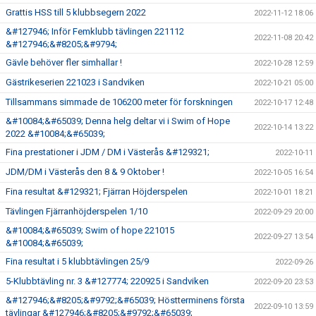
Grattis HSS till 5 klubbsegern 2022
2022-11-12 18:06
&#127946; Inför Femklubb tävlingen 221112
2022-11-08 20:42
&#127946;&#8205;&#9794;
Gävle behöver fler simhallar !
2022-10-28 12:59
Gästrikeserien 221023 i Sandviken
2022-10-21 05:00
Tillsammans simmade de 106200 meter för forskningen
2022-10-17 12:48
&#10084;&#65039; Denna helg deltar vi i Swim of Hope
2022-10-14 13:22
2022 &#10084;&#65039;
Fina prestationer i JDM / DM i Västerås &#129321;
2022-10-11
JDM/DM i Västerås den 8 & 9 Oktober !
2022-10-05 16:54
Fina resultat &#129321; Fjärran Höjderspelen
2022-10-01 18:21
Tävlingen Fjärranhöjderspelen 1/10
2022-09-29 20:00
&#10084;&#65039; Swim of hope 221015
2022-09-27 13:54
&#10084;&#65039;
Fina resultat i 5 klubbtävlingen 25/9
2022-09-26
5-Klubbtävling nr. 3 &#127774; 220925 i Sandviken
2022-09-20 23:53
&#127946;&#8205;&#9792;&#65039; Höstterminens första
2022-09-10 13:59
tävlingar &#127946;&#8205;&#9792;&#65039;