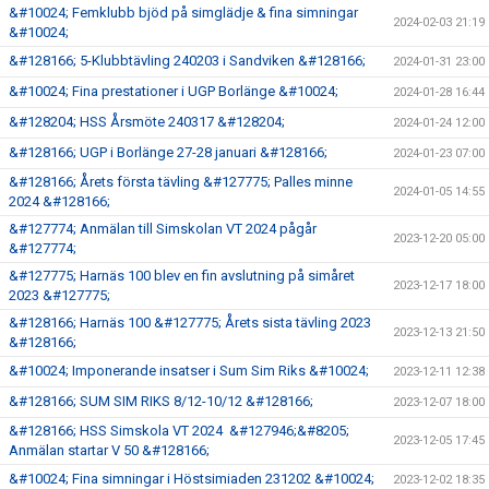
&#10024; Femklubb bjöd på simglädje & fina simningar
2024-02-03 21:19
&#10024;
&#128166; 5-Klubbtävling 240203 i Sandviken &#128166;
2024-01-31 23:00
&#10024; Fina prestationer i UGP Borlänge &#10024;
2024-01-28 16:44
&#128204; HSS Årsmöte 240317 &#128204;
2024-01-24 12:00
&#128166; UGP i Borlänge 27-28 januari &#128166;
2024-01-23 07:00
&#128166; Årets första tävling &#127775; Palles minne
2024-01-05 14:55
2024 &#128166;
&#127774; Anmälan till Simskolan VT 2024 pågår
2023-12-20 05:00
&#127774;
&#127775; Harnäs 100 blev en fin avslutning på simåret
2023-12-17 18:00
2023 &#127775;
&#128166; Harnäs 100 &#127775; Årets sista tävling 2023
2023-12-13 21:50
&#128166;
&#10024; Imponerande insatser i Sum Sim Riks &#10024;
2023-12-11 12:38
&#128166; SUM SIM RIKS 8/12-10/12 &#128166;
2023-12-07 18:00
&#128166; HSS Simskola VT 2024 &#127946;&#8205;
2023-12-05 17:45
Anmälan startar V 50 &#128166;
&#10024; Fina simningar i Höstsimiaden 231202 &#10024;
2023-12-02 18:35