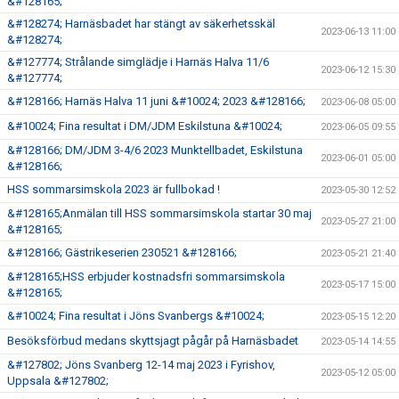
&#128165;
&#128274; Harnäsbadet har stängt av säkerhetsskäl
2023-06-13 11:00
&#128274;
&#127774; Strålande simglädje i Harnäs Halva 11/6
2023-06-12 15:30
&#127774;
&#128166; Harnäs Halva 11 juni &#10024; 2023 &#128166;
2023-06-08 05:00
&#10024; Fina resultat i DM/JDM Eskilstuna &#10024;
2023-06-05 09:55
&#128166; DM/JDM 3-4/6 2023 Munktellbadet, Eskilstuna
2023-06-01 05:00
&#128166;
HSS sommarsimskola 2023 är fullbokad !
2023-05-30 12:52
&#128165;Anmälan till HSS sommarsimskola startar 30 maj
2023-05-27 21:00
&#128165;
&#128166; Gästrikeserien 230521 &#128166;
2023-05-21 21:40
&#128165;HSS erbjuder kostnadsfri sommarsimskola
2023-05-17 15:00
&#128165;
&#10024; Fina resultat i Jöns Svanbergs &#10024;
2023-05-15 12:20
Besöksförbud medans skyttsjagt pågår på Harnäsbadet
2023-05-14 14:55
&#127802; Jöns Svanberg 12-14 maj 2023 i Fyrishov,
2023-05-12 05:00
Uppsala &#127802;