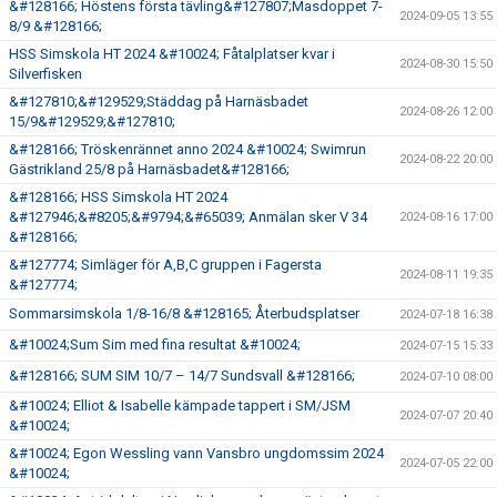
&#128166; Höstens första tävling&#127807;Masdoppet 7-
2024-09-05 13:55
8/9 &#128166;
HSS Simskola HT 2024 &#10024; Fåtalplatser kvar i
2024-08-30 15:50
Silverfisken
&#127810;&#129529;Städdag på Harnäsbadet
2024-08-26 12:00
15/9&#129529;&#127810;
&#128166; Tröskenrännet anno 2024 &#10024; Swimrun
2024-08-22 20:00
Gästrikland 25/8 på Harnäsbadet&#128166;
&#128166; HSS Simskola HT 2024
&#127946;&#8205;&#9794;&#65039; Anmälan sker V 34
2024-08-16 17:00
&#128166;
&#127774; Simläger för A,B,C gruppen i Fagersta
2024-08-11 19:35
&#127774;
Sommarsimskola 1/8-16/8 &#128165; Återbudsplatser
2024-07-18 16:38
&#10024;Sum Sim med fina resultat &#10024;
2024-07-15 15:33
&#128166; SUM SIM 10/7 – 14/7 Sundsvall &#128166;
2024-07-10 08:00
&#10024; Elliot & Isabelle kämpade tappert i SM/JSM
2024-07-07 20:40
&#10024;
&#10024; Egon Wessling vann Vansbro ungdomssim 2024
2024-07-05 22:00
&#10024;