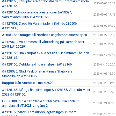
&#128165; HSS planerar för kostnadsfri Sommarsimskola
2023-05-08 20:15
&#128165;
&#128166;Imponerande prestationer &#10024;
2023-05-06 17:12
Vårsimiaden 230506 &#128166;
&#127803; Dags för Vårsimiaden i Bollnäs 230506
2023-05-02 07:00
&#127803;
Astrid Lönn uttagen till Nordiska ungdomsmästerskapen
2023-04-27 12:19
&#129529; Välkommen till vårstädning på Harnäsbadet
2023-04-26 20:45
20/5 &#129529;
&#128166; Bra kämpat av alla &#129321; simmare i helgen
2023-04-17 22:12
&#128166;
&#128166; Dubbla tävlingar i helgen &#128166;
2023-04-10 20:00
&#128036; Glad Påsk önskar Harnäs Skutskärs
2023-04-05 15:30
Simsällskap &#128036;
Rapport från Årsmötet i mars 2023
2023-03-29 11:43
&#128166; Många fina simningar &#128165; Västerås Meet
2023-03-26 19:26
2023 &#128166;
HSS Simskola &#127946;&#8205;&#9792;&#65039;
2023-03-21 09:00
anmälan till VT 2023 omgång 2
&#128165;Vinst i Femklubbs lagtävlingen 19 mars
2023-03-19 20:30