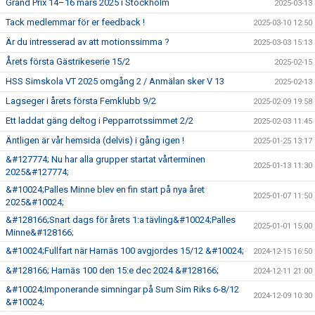
Grand Prix 14–16 mars 2025 i Stockholm
2025-03-13
Tack medlemmar för er feedback !
2025-03-10 12:50
Är du intresserad av att motionssimma ?
2025-03-03 15:13
Årets första Gästrikeserie 15/2
2025-02-15
HSS Simskola VT 2025 omgång 2 / Anmälan sker V 13
2025-02-13
Lagseger i årets första Femklubb 9/2
2025-02-09 19:58
Ett laddat gäng deltog i Pepparrotssimmet 2/2
2025-02-03 11:45
Äntligen är vår hemsida (delvis) i gång igen !
2025-01-25 13:17
&#127774; Nu har alla grupper startat vårterminen
2025-01-13 11:30
2025&#127774;
&#10024;Palles Minne blev en fin start på nya året
2025-01-07 11:50
2025&#10024;
&#128166;Snart dags för årets 1:a tävling&#10024;Palles
2025-01-01 15:00
Minne&#128166;
&#10024;Fullfart när Harnäs 100 avgjordes 15/12 &#10024;
2024-12-15 16:50
&#128166; Harnäs 100 den 15:e dec 2024 &#128166;
2024-12-11 21:00
&#10024;Imponerande simningar på Sum Sim Riks 6-8/12
2024-12-09 10:30
&#10024;