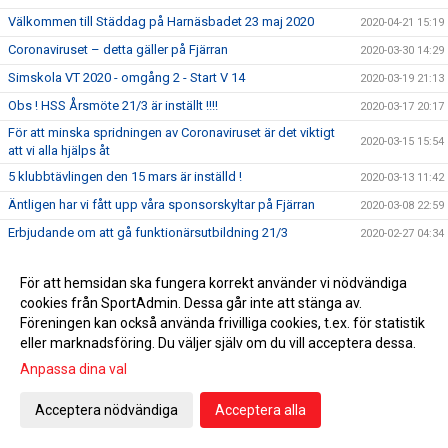
Välkommen till Städdag på Harnäsbadet 23 maj 2020
2020-04-21 15:19
Coronaviruset – detta gäller på Fjärran
2020-03-30 14:29
Simskola VT 2020 - omgång 2 - Start V 14
2020-03-19 21:13
Obs ! HSS Årsmöte 21/3 är inställt !!!!
2020-03-17 20:17
För att minska spridningen av Coronaviruset är det viktigt
2020-03-15 15:54
att vi alla hjälps åt
5 klubbtävlingen den 15 mars är inställd !
2020-03-13 11:42
Äntligen har vi fått upp våra sponsorskyltar på Fjärran
2020-03-08 22:59
Erbjudande om att gå funktionärsutbildning 21/3
2020-02-27 04:34
HSS årsmöte 21/3 men utprovning av profilkläder !
2020-02-21 15:59
För att hemsidan ska fungera korrekt använder vi nödvändiga
Simskola VT 2020 - omgång 2 - Start V 14
2020-02-12 21:42
cookies från SportAdmin. Dessa går inte att stänga av.
Tacka för er feedback i medlemsenkäten
2020-02-07 10:39
Föreningen kan också använda frivilliga cookies, t.ex. för statistik
eller marknadsföring. Du väljer själv om du vill acceptera dessa.
Dubbla tävlingar 1:a helgen i februari 2020
2020-01-31
Anpassa dina val
UGP 2 i Borlänge 2020
2020-01-25 10:37
HSS Årsmöte 21 mars 2020
2020-01-24 14:54
Acceptera nödvändiga
Acceptera alla
Erbjudande om Funktionärsutbildning 25/1
2020-01-12 17:03