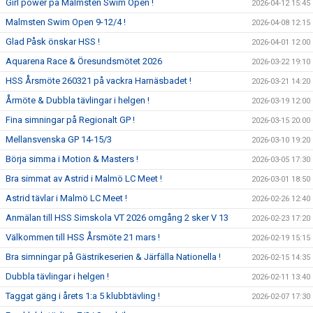
Girl power på Malmsten Swim Open !
2026-04-12 15:45
Malmsten Swim Open 9-12/4 !
2026-04-08 12:15
Glad Påsk önskar HSS !
2026-04-01 12:00
Aquarena Race & Öresundsmötet 2026
2026-03-22 19:10
HSS Årsmöte 260321 på vackra Harnäsbadet !
2026-03-21 14:20
Årmöte & Dubbla tävlingar i helgen !
2026-03-19 12:00
Fina simningar på Regionalt GP !
2026-03-15 20:00
Mellansvenska GP 14-15/3
2026-03-10 19:20
Börja simma i Motion & Masters !
2026-03-05 17:30
Bra simmat av Astrid i Malmö LC Meet !
2026-03-01 18:50
Astrid tävlar i Malmö LC Meet !
2026-02-26 12:40
Anmälan till HSS Simskola VT 2026 omgång 2 sker V 13
2026-02-23 17:20
Välkommen till HSS Årsmöte 21 mars !
2026-02-19 15:15
Bra simningar på Gästrikeserien & Järfälla Nationella !
2026-02-15 14:35
Dubbla tävlingar i helgen !
2026-02-11 13:40
Taggat gäng i årets 1:a 5 klubbtävling !
2026-02-07 17:30