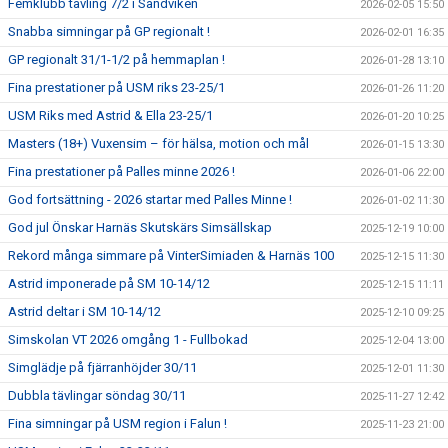
Femklubb tävling 7/2 i Sandviken
2026-02-05 15:50
Snabba simningar på GP regionalt !
2026-02-01 16:35
GP regionalt 31/1-1/2 på hemmaplan !
2026-01-28 13:10
Fina prestationer på USM riks 23-25/1
2026-01-26 11:20
USM Riks med Astrid & Ella 23-25/1
2026-01-20 10:25
Masters (18+) Vuxensim – för hälsa, motion och mål
2026-01-15 13:30
Fina prestationer på Palles minne 2026 !
2026-01-06 22:00
God fortsättning - 2026 startar med Palles Minne !
2026-01-02 11:30
God jul Önskar Harnäs Skutskärs Simsällskap
2025-12-19 10:00
Rekord många simmare på VinterSimiaden & Harnäs 100
2025-12-15 11:30
Astrid imponerade på SM 10-14/12
2025-12-15 11:11
Astrid deltar i SM 10-14/12
2025-12-10 09:25
Simskolan VT 2026 omgång 1 - Fullbokad
2025-12-04 13:00
Simglädje på fjärranhöjder 30/11
2025-12-01 11:30
Dubbla tävlingar söndag 30/11
2025-11-27 12:42
Fina simningar på USM region i Falun !
2025-11-23 21:00