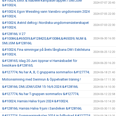
&#10024; Elliot & Isabelle kämpade tappert i SM/JSM
2024-07-07 20:40
&#10024;
&#10024; Egon Wessling vann Vansbro ungdomssim 2024
2024-07-05 22:00
&#10024;
&#10024; Astrid deltog i Nordiska ungdomsmästerskapet
2024-07-03 22:30
&#10024;
&#128166; V 27
&#10084;&#65039;&#128420;&#10084;&#65039; NUM &
2024-06-30 16:00
SM/JSM &#128166;
&#10024; Fina simningar på årets långbana DM i Eskilstuna
2024-06-25 12:20
&#10024;
&#128165; Idag 20 Juni öppnar vi Harnäsbadet för
2024-06-20 16:20
besökare &#128165;
&#127774; Nu har A, B, C grupperna sommarlov &#127774;
2024-06-18 21:40
Motionsimning med Swimrun & Öppetvatten träning !
2024-06-17 11:30
&#128166; DM/JDM/UDM 15-16/6 2024 &#128166;
2024-06-14 10:30
&#127774; Nu har T-gruppen sommarlov &#127774;
2024-06-12 22:58
&#10024; Harnäs Halva 9 juni 2024 &#10024;
2024-06-10 14:20
&#128166; Harnäs Halva 9 juni i Sandviken &#128166;
2024-05-30 11:00
&#127774; Sommarsimskolan 2024 är fullbokad &#127774;
2024-05-28 13:25