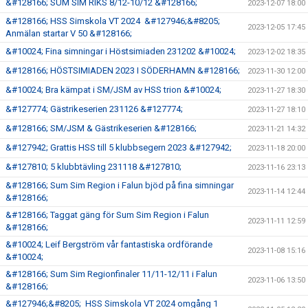
&#128166; SUM SIM RIKS 8/12-10/12 &#128166;
2023-12-07 18:00
&#128166; HSS Simskola VT 2024 &#127946;&#8205;
2023-12-05 17:45
Anmälan startar V 50 &#128166;
&#10024; Fina simningar i Höstsimiaden 231202 &#10024;
2023-12-02 18:35
&#128166; HÖSTSIMIADEN 2023 I SÖDERHAMN &#128166;
2023-11-30 12:00
&#10024; Bra kämpat i SM/JSM av HSS trion &#10024;
2023-11-27 18:30
&#127774; Gästrikeserien 231126 &#127774;
2023-11-27 18:10
&#128166; SM/JSM & Gästrikeserien &#128166;
2023-11-21 14:32
&#127942; Grattis HSS till 5 klubbsegern 2023 &#127942;
2023-11-18 20:00
&#127810; 5 klubbtävling 231118 &#127810;
2023-11-16 23:13
&#128166; Sum Sim Region i Falun bjöd på fina simningar
2023-11-14 12:44
&#128166;
&#128166; Taggat gäng för Sum Sim Region i Falun
2023-11-11 12:59
&#128166;
&#10024; Leif Bergström vår fantastiska ordförande
2023-11-08 15:16
&#10024;
&#128166; Sum Sim Regionfinaler 11/11-12/11 i Falun
2023-11-06 13:50
&#128166;
&#127946;&#8205; HSS Simskola VT 2024 omgång 1