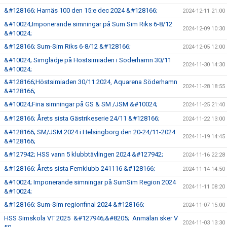
&#128166; Harnäs 100 den 15:e dec 2024 &#128166;
2024-12-11 21:00
&#10024;Imponerande simningar på Sum Sim Riks 6-8/12
2024-12-09 10:30
&#10024;
&#128166; Sum-Sim Riks 6-8/12 &#128166;
2024-12-05 12:00
&#10024; Simglädje på Höstsimiaden i Söderhamn 30/11
2024-11-30 14:30
&#10024;
&#128166;Höstsimiaden 30/11 2024, Aquarena Söderhamn
2024-11-28 18:55
&#128166;
&#10024;Fina simningar på GS & SM /JSM &#10024;
2024-11-25 21:40
&#128166; Årets sista Gästrikeserie 24/11 &#128166;
2024-11-22 13:00
&#128166; SM/JSM 2024 i Helsingborg den 20-24/11-2024
2024-11-19 14:45
&#128166;
&#127942; HSS vann 5 klubbtävlingen 2024 &#127942;
2024-11-16 22:28
&#128166; Årets sista Femklubb 241116 &#128166;
2024-11-14 14:50
&#10024; Imponerande simningar på SumSim Region 2024
2024-11-11 08:20
&#10024;
&#128166; Sum-Sim regionfinal 2024 &#128166;
2024-11-07 15:00
HSS Simskola VT 2025 &#127946;&#8205; Anmälan sker V
2024-11-03 13:30