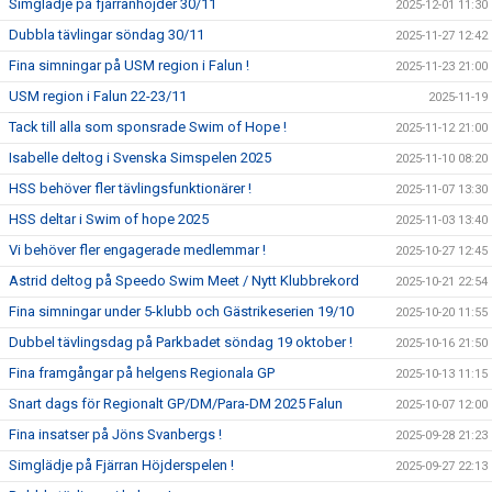
Simglädje på fjärranhöjder 30/11
2025-12-01 11:30
Dubbla tävlingar söndag 30/11
2025-11-27 12:42
Fina simningar på USM region i Falun !
2025-11-23 21:00
USM region i Falun 22-23/11
2025-11-19
Tack till alla som sponsrade Swim of Hope !
2025-11-12 21:00
Isabelle deltog i Svenska Simspelen 2025
2025-11-10 08:20
HSS behöver fler tävlingsfunktionärer !
2025-11-07 13:30
HSS deltar i Swim of hope 2025
2025-11-03 13:40
Vi behöver fler engagerade medlemmar !
2025-10-27 12:45
Astrid deltog på Speedo Swim Meet / Nytt Klubbrekord
2025-10-21 22:54
Fina simningar under 5-klubb och Gästrikeserien 19/10
2025-10-20 11:55
Dubbel tävlingsdag på Parkbadet söndag 19 oktober !
2025-10-16 21:50
Fina framgångar på helgens Regionala GP
2025-10-13 11:15
Snart dags för Regionalt GP/DM/Para-DM 2025 Falun
2025-10-07 12:00
Fina insatser på Jöns Svanbergs !
2025-09-28 21:23
Simglädje på Fjärran Höjderspelen !
2025-09-27 22:13