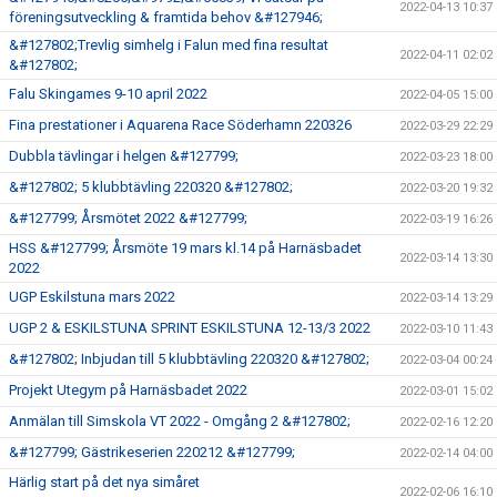
2022-04-13 10:37
föreningsutveckling & framtida behov &#127946;
&#127802;Trevlig simhelg i Falun med fina resultat
2022-04-11 02:02
&#127802;
Falu Skingames 9-10 april 2022
2022-04-05 15:00
Fina prestationer i Aquarena Race Söderhamn 220326
2022-03-29 22:29
Dubbla tävlingar i helgen &#127799;
2022-03-23 18:00
&#127802; 5 klubbtävling 220320 &#127802;
2022-03-20 19:32
&#127799; Årsmötet 2022 &#127799;
2022-03-19 16:26
HSS &#127799; Årsmöte 19 mars kl.14 på Harnäsbadet
2022-03-14 13:30
2022
UGP Eskilstuna mars 2022
2022-03-14 13:29
UGP 2 & ESKILSTUNA SPRINT ESKILSTUNA 12-13/3 2022
2022-03-10 11:43
&#127802; Inbjudan till 5 klubbtävling 220320 &#127802;
2022-03-04 00:24
Projekt Utegym på Harnäsbadet 2022
2022-03-01 15:02
Anmälan till Simskola VT 2022 - Omgång 2 &#127802;
2022-02-16 12:20
&#127799; Gästrikeserien 220212 &#127799;
2022-02-14 04:00
Härlig start på det nya simåret
2022-02-06 16:10