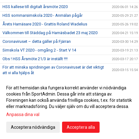
HSS kallese till digitalt årsmöte 2020
2020-06-01 14:26
HSS sommarsimskola 2020 - Anmälan pågår
2020-05-29 21:27
Årets Harnäsare 2020 - Grattis Roland Wadelius
2020-05-26 19:02
Välkommen till Städdag på Harnäsbadet 23 maj 2020
2020-04-21 15:19
Coronaviruset – detta gäller på Fjärran
2020-03-30 14:29
Simskola VT 2020 - omgång 2 - Start V 14
2020-03-19 21:13
Obs ! HSS Årsmöte 21/3 är inställt !!!!
2020-03-17 20:17
För att minska spridningen av Coronaviruset är det viktigt
2020-03-15 15:54
att vi alla hjälps åt
5 klubbtävlingen den 15 mars är inställd !
2020-03-13 11:42
För att hemsidan ska fungera korrekt använder vi nödvändiga
Äntligen har vi fått upp våra sponsorskyltar på Fjärran
2020-03-08 22:59
cookies från SportAdmin. Dessa går inte att stänga av.
Erbjudande om att gå funktionärsutbildning 21/3
2020-02-27 04:34
Föreningen kan också använda frivilliga cookies, t.ex. för statistik
eller marknadsföring. Du väljer själv om du vill acceptera dessa.
HSS årsmöte 21/3 men utprovning av profilkläder !
2020-02-21 15:59
Anpassa dina val
Simskola VT 2020 - omgång 2 - Start V 14
2020-02-12 21:42
Tacka för er feedback i medlemsenkäten
2020-02-07 10:39
Acceptera nödvändiga
Acceptera alla
Dubbla tävlingar 1:a helgen i februari 2020
2020-01-31