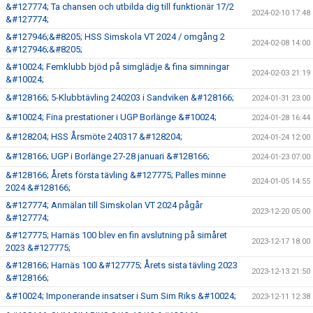
&#127774; Ta chansen och utbilda dig till funktionär 17/2
2024-02-10 17:48
&#127774;
&#127946;&#8205; HSS Simskola VT 2024 / omgång 2
2024-02-08 14:00
&#127946;&#8205;
&#10024; Femklubb bjöd på simglädje & fina simningar
2024-02-03 21:19
&#10024;
&#128166; 5-Klubbtävling 240203 i Sandviken &#128166;
2024-01-31 23:00
&#10024; Fina prestationer i UGP Borlänge &#10024;
2024-01-28 16:44
&#128204; HSS Årsmöte 240317 &#128204;
2024-01-24 12:00
&#128166; UGP i Borlänge 27-28 januari &#128166;
2024-01-23 07:00
&#128166; Årets första tävling &#127775; Palles minne
2024-01-05 14:55
2024 &#128166;
&#127774; Anmälan till Simskolan VT 2024 pågår
2023-12-20 05:00
&#127774;
&#127775; Harnäs 100 blev en fin avslutning på simåret
2023-12-17 18:00
2023 &#127775;
&#128166; Harnäs 100 &#127775; Årets sista tävling 2023
2023-12-13 21:50
&#128166;
&#10024; Imponerande insatser i Sum Sim Riks &#10024;
2023-12-11 12:38