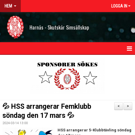
HEM
LOGGA IN
Harnäs - Skutskär Simsällskap
HEM
NYHETER
OM HSS
KONTAKT
💦 HSS arrangerar Femklubb
<
>
STYRELSEN
söndag den 17 mars 💦
2024-03-14 13:00
BILDGALLERI
HSS arrangerar 5-Klubbtävling söndag