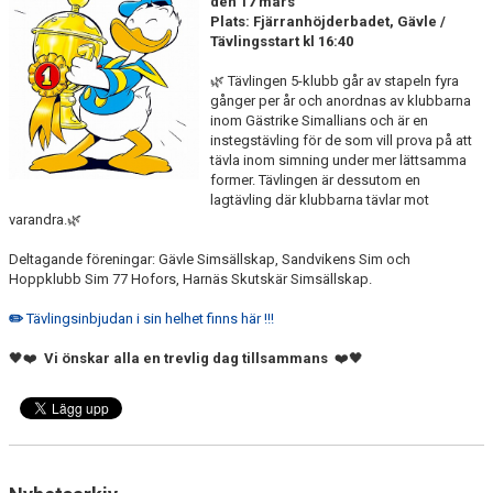
den 17 mars
FJÄRRANHÖJDERBADET
Plats: Fjärranhöjderbadet, Gävle /
Tävlingsstart kl 16:40
HARNÄSBADET
🌿 Tävlingen 5-klubb går av stapeln fyra
gånger per år och anordnas av klubbarna
inom Gästrike Simallians och är en
instegstävling för de som vill prova på att
tävla inom simning under mer lättsamma
former. Tävlingen är dessutom en
lagtävling där klubbarna tävlar mot
varandra.🌿
Deltagande föreningar: Gävle Simsällskap, Sandvikens Sim och
Hoppklubb Sim 77 Hofors, Harnäs Skutskär Simsällskap.
✏️
Tävlingsinbjudan i sin helhet finns här !!!
🖤❤️
Vi önskar alla en trevlig dag tillsammans
❤️🖤