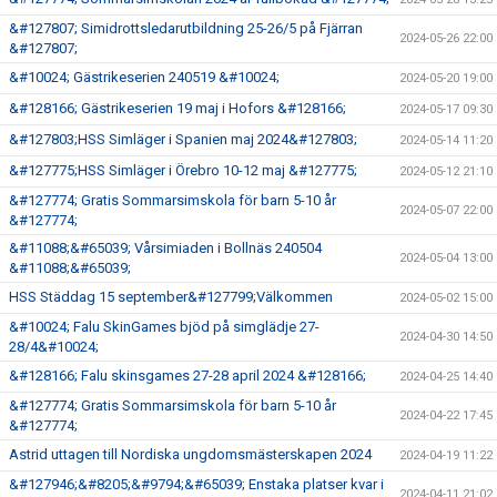
&#127807; Simidrottsledarutbildning 25-26/5 på Fjärran
2024-05-26 22:00
&#127807;
&#10024; Gästrikeserien 240519 &#10024;
2024-05-20 19:00
&#128166; Gästrikeserien 19 maj i Hofors &#128166;
2024-05-17 09:30
&#127803;HSS Simläger i Spanien maj 2024&#127803;
2024-05-14 11:20
&#127775;HSS Simläger i Örebro 10-12 maj &#127775;
2024-05-12 21:10
&#127774; Gratis Sommarsimskola för barn 5-10 år
2024-05-07 22:00
&#127774;
&#11088;&#65039; Vårsimiaden i Bollnäs 240504
2024-05-04 13:00
&#11088;&#65039;
HSS Städdag 15 september&#127799;Välkommen
2024-05-02 15:00
&#10024; Falu SkinGames bjöd på simglädje 27-
2024-04-30 14:50
28/4&#10024;
&#128166; Falu skinsgames 27-28 april 2024 &#128166;
2024-04-25 14:40
&#127774; Gratis Sommarsimskola för barn 5-10 år
2024-04-22 17:45
&#127774;
Astrid uttagen till Nordiska ungdomsmästerskapen 2024
2024-04-19 11:22
&#127946;&#8205;&#9794;&#65039; Enstaka platser kvar i
2024-04-11 21:02