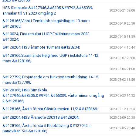
2023 &#128166;
HSS Simskola &#127946;&#8205;&#9792;&#65039;
2023-03-21 09:00
anmälan till VT 2023 omgång 2
&#128165;Vinst i Femklubbs lagtävlingen 19 mars
2023-03-19 20:30
&#128165;
&#10024; Fina resultat i UGP Eskilstuna mars 2023
2023-03-15 11:59
&#10024;
&#128204; HSS årsmöte 18 mars &#128204;
2023-03-14 10:44
&#128166;Spännande helg med UGP i Eskilstuna 11-12
2023-03-07 23:00
mars &#128166;
2023-03-04 21:00
&#127799; Erbjudande om funktionärsutbildning 14-15
2023-03-02 13:50
mars &#127799;
&#128166; HSS Simskola
&#127946;&#8205;&#9794;&#65039; vårterminen omgång
2023-02-23 14:32
2 &#128166;
&#128166; Årets första Gästrikeserien 11/2 &#128166;
2023-02-12 15:53
&#128204; HSS Årsmöte 230318 &#128204;
2023-02-09 20:35
&#128166; Årets första 5 Klubbtävling &#127942; i
2023-02-05 20:40
Sandviken 5/2 &#128166;