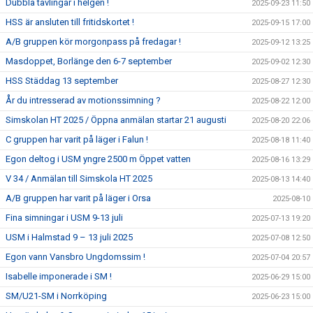
Dubbla tävlingar i helgen !
2025-09-23 11:50
HSS är ansluten till fritidskortet !
2025-09-15 17:00
A/B gruppen kör morgonpass på fredagar !
2025-09-12 13:25
Masdoppet, Borlänge den 6-7 september
2025-09-02 12:30
HSS Städdag 13 september
2025-08-27 12:30
År du intresserad av motionssimning ?
2025-08-22 12:00
Simskolan HT 2025 / Öppna anmälan startar 21 augusti
2025-08-20 22:06
C gruppen har varit på läger i Falun !
2025-08-18 11:40
Egon deltog i USM yngre 2500 m Öppet vatten
2025-08-16 13:29
V 34 / Anmälan till Simskola HT 2025
2025-08-13 14:40
A/B gruppen har varit på läger i Orsa
2025-08-10
Fina simningar i USM 9-13 juli
2025-07-13 19:20
USM i Halmstad 9 – 13 juli 2025
2025-07-08 12:50
Egon vann Vansbro Ungdomssim !
2025-07-04 20:57
Isabelle imponerade i SM !
2025-06-29 15:00
SM/U21-SM i Norrköping
2025-06-23 15:00