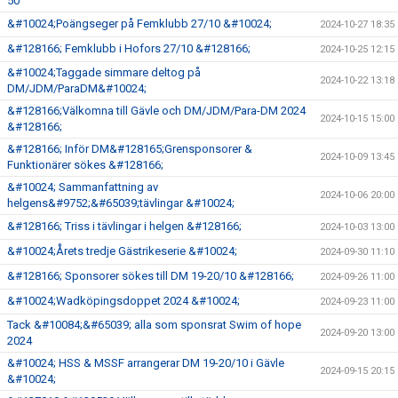
50
&#10024;Poängseger på Femklubb 27/10 &#10024;
2024-10-27 18:35
&#128166; Femklubb i Hofors 27/10 &#128166;
2024-10-25 12:15
&#10024;Taggade simmare deltog på
2024-10-22 13:18
DM/JDM/ParaDM&#10024;
&#128166;Välkomna till Gävle och DM/JDM/Para-DM 2024
2024-10-15 15:00
&#128166;
&#128166; Inför DM&#128165;Grensponsorer &
2024-10-09 13:45
Funktionärer sökes &#128166;
&#10024; Sammanfattning av
2024-10-06 20:00
helgens&#9752;&#65039;tävlingar &#10024;
&#128166; Triss i tävlingar i helgen &#128166;
2024-10-03 13:00
&#10024;Årets tredje Gästrikeserie &#10024;
2024-09-30 11:10
&#128166; Sponsorer sökes till DM 19-20/10 &#128166;
2024-09-26 11:00
&#10024;Wadköpingsdoppet 2024 &#10024;
2024-09-23 11:00
Tack &#10084;&#65039; alla som sponsrat Swim of hope
2024-09-20 13:00
2024
&#10024; HSS & MSSF arrangerar DM 19-20/10 i Gävle
2024-09-15 20:15
&#10024;