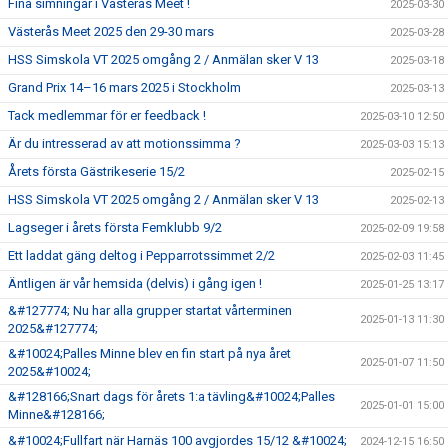
Fina simningar i Västerås Meet !
2025-03-30
Västerås Meet 2025 den 29-30 mars
2025-03-28
HSS Simskola VT 2025 omgång 2 / Anmälan sker V 13
2025-03-18
Grand Prix 14–16 mars 2025 i Stockholm
2025-03-13
Tack medlemmar för er feedback !
2025-03-10 12:50
Är du intresserad av att motionssimma ?
2025-03-03 15:13
Årets första Gästrikeserie 15/2
2025-02-15
HSS Simskola VT 2025 omgång 2 / Anmälan sker V 13
2025-02-13
Lagseger i årets första Femklubb 9/2
2025-02-09 19:58
Ett laddat gäng deltog i Pepparrotssimmet 2/2
2025-02-03 11:45
Äntligen är vår hemsida (delvis) i gång igen !
2025-01-25 13:17
&#127774; Nu har alla grupper startat vårterminen
2025-01-13 11:30
2025&#127774;
&#10024;Palles Minne blev en fin start på nya året
2025-01-07 11:50
2025&#10024;
&#128166;Snart dags för årets 1:a tävling&#10024;Palles
2025-01-01 15:00
Minne&#128166;
&#10024;Fullfart när Harnäs 100 avgjordes 15/12 &#10024;
2024-12-15 16:50