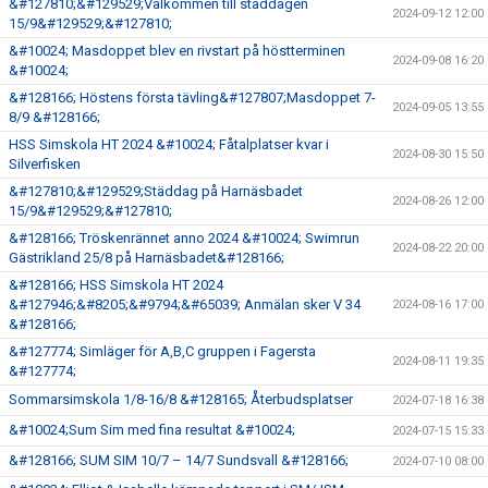
&#127810;&#129529;Välkommen till städdagen
2024-09-12 12:00
15/9&#129529;&#127810;
&#10024; Masdoppet blev en rivstart på höstterminen
2024-09-08 16:20
&#10024;
&#128166; Höstens första tävling&#127807;Masdoppet 7-
2024-09-05 13:55
8/9 &#128166;
HSS Simskola HT 2024 &#10024; Fåtalplatser kvar i
2024-08-30 15:50
Silverfisken
&#127810;&#129529;Städdag på Harnäsbadet
2024-08-26 12:00
15/9&#129529;&#127810;
&#128166; Tröskenrännet anno 2024 &#10024; Swimrun
2024-08-22 20:00
Gästrikland 25/8 på Harnäsbadet&#128166;
&#128166; HSS Simskola HT 2024
&#127946;&#8205;&#9794;&#65039; Anmälan sker V 34
2024-08-16 17:00
&#128166;
&#127774; Simläger för A,B,C gruppen i Fagersta
2024-08-11 19:35
&#127774;
Sommarsimskola 1/8-16/8 &#128165; Återbudsplatser
2024-07-18 16:38
&#10024;Sum Sim med fina resultat &#10024;
2024-07-15 15:33
&#128166; SUM SIM 10/7 – 14/7 Sundsvall &#128166;
2024-07-10 08:00