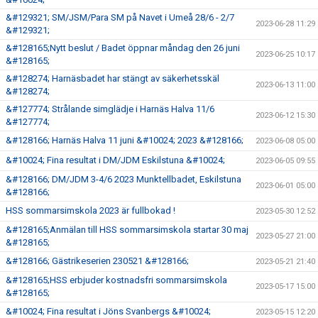
&#129321; SM/JSM/Para SM på Navet i Umeå 28/6 - 2/7
2023-06-28 11:29
&#129321;
&#128165;Nytt beslut / Badet öppnar måndag den 26 juni
2023-06-25 10:17
&#128165;
&#128274; Harnäsbadet har stängt av säkerhetsskäl
2023-06-13 11:00
&#128274;
&#127774; Strålande simglädje i Harnäs Halva 11/6
2023-06-12 15:30
&#127774;
&#128166; Harnäs Halva 11 juni &#10024; 2023 &#128166;
2023-06-08 05:00
&#10024; Fina resultat i DM/JDM Eskilstuna &#10024;
2023-06-05 09:55
&#128166; DM/JDM 3-4/6 2023 Munktellbadet, Eskilstuna
2023-06-01 05:00
&#128166;
HSS sommarsimskola 2023 är fullbokad !
2023-05-30 12:52
&#128165;Anmälan till HSS sommarsimskola startar 30 maj
2023-05-27 21:00
&#128165;
&#128166; Gästrikeserien 230521 &#128166;
2023-05-21 21:40
&#128165;HSS erbjuder kostnadsfri sommarsimskola
2023-05-17 15:00
&#128165;
&#10024; Fina resultat i Jöns Svanbergs &#10024;
2023-05-15 12:20