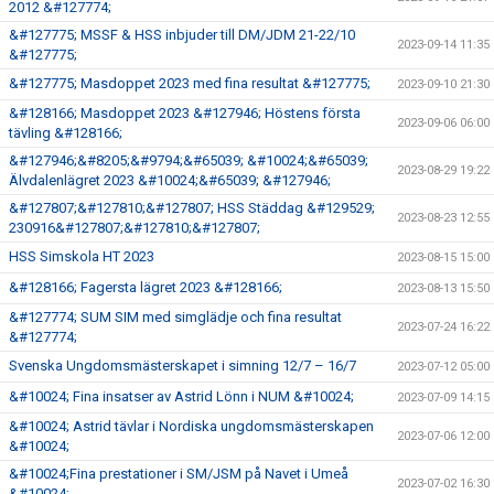
2012 &#127774;
&#127775; MSSF & HSS inbjuder till DM/JDM 21-22/10
2023-09-14 11:35
&#127775;
&#127775; Masdoppet 2023 med fina resultat &#127775;
2023-09-10 21:30
&#128166; Masdoppet 2023 &#127946; Höstens första
2023-09-06 06:00
tävling &#128166;
&#127946;&#8205;&#9794;&#65039; &#10024;&#65039;
2023-08-29 19:22
Älvdalenlägret 2023 &#10024;&#65039; &#127946;
&#127807;&#127810;&#127807; HSS Städdag &#129529;
2023-08-23 12:55
230916&#127807;&#127810;&#127807;
HSS Simskola HT 2023
2023-08-15 15:00
&#128166; Fagersta lägret 2023 &#128166;
2023-08-13 15:50
&#127774; SUM SIM med simglädje och fina resultat
2023-07-24 16:22
&#127774;
Svenska Ungdomsmästerskapet i simning 12/7 – 16/7
2023-07-12 05:00
&#10024; Fina insatser av Astrid Lönn i NUM &#10024;
2023-07-09 14:15
&#10024; Astrid tävlar i Nordiska ungdomsmästerskapen
2023-07-06 12:00
&#10024;
&#10024;Fina prestationer i SM/JSM på Navet i Umeå
2023-07-02 16:30
&#10024;