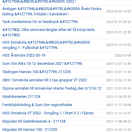
&#127946;&#8205;&#9792;&#65039; 2022 !
Äntligen &#127946;&#8205;&#9792;&#65039; Årets första
2022-02-02 16:00
tävling &#127799; 5 Klubb i Sandviken !
Tack medlemmar för er feedback &#127799;
2022-01-27 20:20
&#127802; Våra simmare längtar efter att få börja tävla
2022-01-21 22:30
&#127802;
HSS Simskola &#127946;&#8205;&#9792;&#65039;
2022-01-15 14:00
omgång 1 - Fullbokat &#127799;
HSS Årsmöte 2022-03-19
2022-01-08
Sum Sim Riks 10-12 december 2021 &#127799;
2021-12-07 15:48
Tävlingen Harnäs 100 &#127799; 211205
2021-12-07 11:29
OBS ! Simskola anmälan till 2 nya grupper VT 2022
2021-12-06 15:30
Öppna anmälan till simskolan startar fredag den 3/12 kl.12
2021-12-01 09:34
Gästrikeserien 211128
2021-11-28 20:29
Femklubbtävling & Sum Sim regionfinaler
2021-11-13 18:08
HSS Simskola VT 2022 - Omgång 1 / Start V 2 / Fjärran
2021-11-13 15:47
Inbjudan till Gästrikeserien 4 - 211128
2021-11-08 08:33
Inbjudan till Harnäs 100 - 211205
2021-10-26 11:03