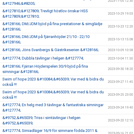
2023-11-05 12:30
&#127946;&#8205;
&#127810;&#127809; Trevligt höstlov önskar HSS
2023-10-29 19:03
&#127809;&#127810;
&#128166; DM/JDM bjöd på fina prestationer & simglädje
2023-10-23 12:20
&#128166;
&#128166; DM/JDM på fjärranhöjder 21/10 - 22/10
2023-10-13 15:08
&#128166;
&#128166; Jöns Svanbergs & Gästrikeserien &#128166;
2023-10-09 10:58
&#127774; Dubbla tävlingar i helgen &#127774;
2023-10-04 11:50
&#128166; Fjärran Höjderspelen 30/9 bjöd på fina
2023-09-30 18:20
simningar &#128166;
Swim of hope 2023 &#10084;&#65039; Var med & bidra du
2023-09-27 11:45
också !!!
Swim of hope 2023 &#10084;&#65039; Var med & bidra du
2023-09-25 23:00
också !!!
&#127774; En helg med 3 tävlingar & fantastiska simningar
2023-09-24 19:40
&#127774;
&#9752;&#65039; Triss i simtävlingar i helgen
2023-09-20 12:15
&#9752;&#65039;
&#127774; Simiadläger 16/9 för simmare födda 2011 &
2023-09-16 21:07