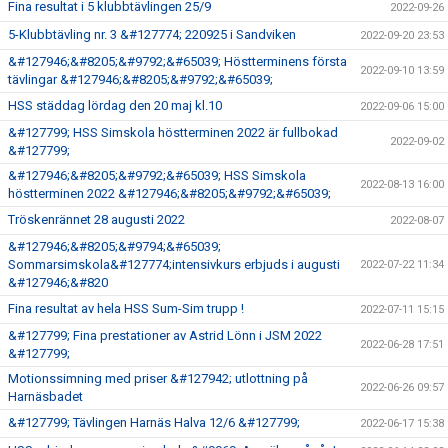
Fina resultat i 5 klubbtävlingen 25/9
2022-09-26
5-Klubbtävling nr. 3 &#127774; 220925 i Sandviken
2022-09-20 23:53
&#127946;&#8205;&#9792;&#65039; Höstterminens första
2022-09-10 13:59
tävlingar &#127946;&#8205;&#9792;&#65039;
HSS städdag lördag den 20 maj kl.10
2022-09-06 15:00
&#127799; HSS Simskola höstterminen 2022 är fullbokad
2022-09-02
&#127799;
&#127946;&#8205;&#9792;&#65039; HSS Simskola
2022-08-13 16:00
höstterminen 2022 &#127946;&#8205;&#9792;&#65039;
Tröskenrännet 28 augusti 2022
2022-08-07
&#127946;&#8205;&#9794;&#65039;
Sommarsimskola&#127774;intensivkurs erbjuds i augusti
2022-07-22 11:34
&#127946;&#820
Fina resultat av hela HSS Sum-Sim trupp !
2022-07-11 15:15
&#127799; Fina prestationer av Astrid Lönn i JSM 2022
2022-06-28 17:51
&#127799;
Motionssimning med priser &#127942; utlottning på
2022-06-26 09:57
Harnäsbadet
&#127799; Tävlingen Harnäs Halva 12/6 &#127799;
2022-06-17 15:38