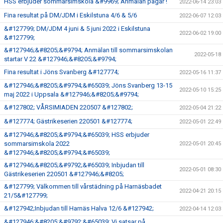
HSS erbjuder sommarsimskola &#9969; Anmälan pågår !
2022-06-14 23:03
Fina resultat på DM/JDM i Eskilstuna 4/6 & 5/6
2022-06-07 12:03
&#127799; DM/JDM 4 juni & 5 juni 2022 i Eskilstuna
2022-06-02 19:00
&#127799;
&#127946;&#8205;&#9794; Anmälan till sommarsimskolan
2022-05-18
startar V 22 &#127946;&#8205;&#9794;
Fina resultat i Jöns Svanberg &#127774;
2022-05-16 11:37
&#127946;&#8205;&#9794;&#65039; Jöns Svanberg 13-15
2022-05-10 15:25
maj 2022 i Uppsala &#127946;&#8205;&#9794;
&#127802; VÅRSIMIADEN 220507 &#127802;
2022-05-04 21:22
&#127774; Gästrikeserien 220501 &#127774;
2022-05-01 22:49
&#127946;&#8205;&#9794;&#65039; HSS erbjuder
sommarsimskola 2022
2022-05-01 20:45
&#127946;&#8205;&#9794;&#65039;
&#127946;&#8205;&#9792;&#65039; Inbjudan till
2022-05-01 08:30
Gästrikeserien 220501 &#127946;&#8205;
&#127799; Välkommen till vårstädning på Harnäsbadet
2022-04-21 20:15
21/5&#127799;
&#127942;Inbjudan till Harnäs Halva 12/6 &#127942;
2022-04-14 12:03
&#127946;&#8205;&#9792;&#65039; Vi satsar på