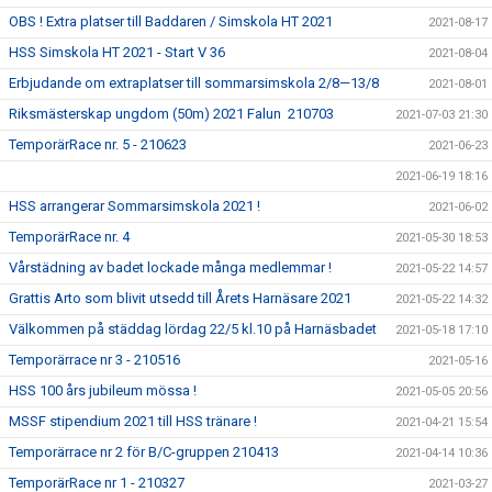
OBS ! Extra platser till Baddaren / Simskola HT 2021
2021-08-17
HSS Simskola HT 2021 - Start V 36
2021-08-04
Erbjudande om extraplatser till sommarsimskola 2/8—13/8
2021-08-01
Riksmästerskap ungdom (50m) 2021 Falun 210703
2021-07-03 21:30
TemporärRace nr. 5 - 210623
2021-06-23
2021-06-19 18:16
HSS arrangerar Sommarsimskola 2021 !
2021-06-02
TemporärRace nr. 4
2021-05-30 18:53
Vårstädning av badet lockade många medlemmar !
2021-05-22 14:57
Grattis Arto som blivit utsedd till Årets Harnäsare 2021
2021-05-22 14:32
Välkommen på städdag lördag 22/5 kl.10 på Harnäsbadet
2021-05-18 17:10
Temporärrace nr 3 - 210516
2021-05-16
HSS 100 års jubileum mössa !
2021-05-05 20:56
MSSF stipendium 2021 till HSS tränare !
2021-04-21 15:54
Temporärrace nr 2 för B/C-gruppen 210413
2021-04-14 10:36
TemporärRace nr 1 - 210327
2021-03-27