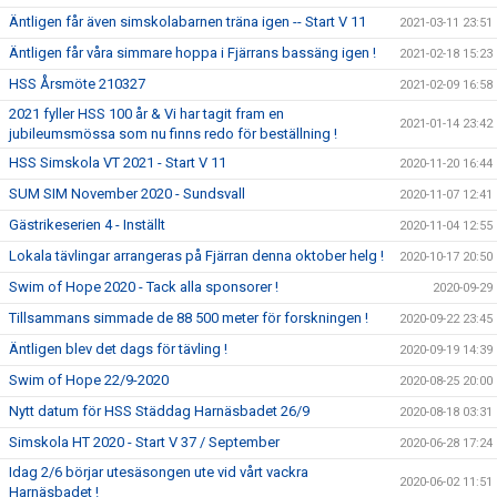
Äntligen får även simskolabarnen träna igen -- Start V 11
2021-03-11 23:51
Äntligen får våra simmare hoppa i Fjärrans bassäng igen !
2021-02-18 15:23
HSS Årsmöte 210327
2021-02-09 16:58
2021 fyller HSS 100 år & Vi har tagit fram en
2021-01-14 23:42
jubileumsmössa som nu finns redo för beställning !
HSS Simskola VT 2021 - Start V 11
2020-11-20 16:44
SUM SIM November 2020 - Sundsvall
2020-11-07 12:41
Gästrikeserien 4 - Inställt
2020-11-04 12:55
Lokala tävlingar arrangeras på Fjärran denna oktober helg !
2020-10-17 20:50
Swim of Hope 2020 - Tack alla sponsorer !
2020-09-29
Tillsammans simmade de 88 500 meter för forskningen !
2020-09-22 23:45
Äntligen blev det dags för tävling !
2020-09-19 14:39
Swim of Hope 22/9-2020
2020-08-25 20:00
Nytt datum för HSS Städdag Harnäsbadet 26/9
2020-08-18 03:31
Simskola HT 2020 - Start V 37 / September
2020-06-28 17:24
Idag 2/6 börjar utesäsongen ute vid vårt vackra
2020-06-02 11:51
Harnäsbadet !