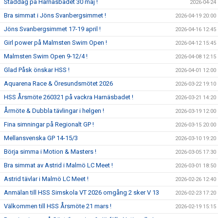
Städdag på Harnäsbadet 30 maj !
2026-04-24
Bra simmat i Jöns Svanbergsimmet !
2026-04-19 20:00
Jöns Svanbergsimmet 17-19 april !
2026-04-16 12:45
Girl power på Malmsten Swim Open !
2026-04-12 15:45
Malmsten Swim Open 9-12/4 !
2026-04-08 12:15
Glad Påsk önskar HSS !
2026-04-01 12:00
Aquarena Race & Öresundsmötet 2026
2026-03-22 19:10
HSS Årsmöte 260321 på vackra Harnäsbadet !
2026-03-21 14:20
Årmöte & Dubbla tävlingar i helgen !
2026-03-19 12:00
Fina simningar på Regionalt GP !
2026-03-15 20:00
Mellansvenska GP 14-15/3
2026-03-10 19:20
Börja simma i Motion & Masters !
2026-03-05 17:30
Bra simmat av Astrid i Malmö LC Meet !
2026-03-01 18:50
Astrid tävlar i Malmö LC Meet !
2026-02-26 12:40
Anmälan till HSS Simskola VT 2026 omgång 2 sker V 13
2026-02-23 17:20
Välkommen till HSS Årsmöte 21 mars !
2026-02-19 15:15