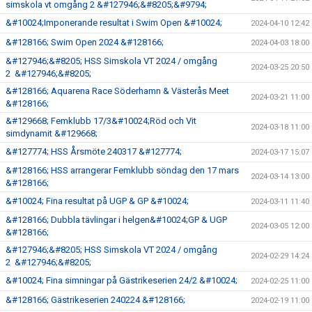
simskola vt omgång 2 &#127946;&#8205;&#9794;
&#10024;Imponerande resultat i Swim Open &#10024;
2024-04-10 12:42
&#128166; Swim Open 2024 &#128166;
2024-04-03 18:00
&#127946;&#8205; HSS Simskola VT 2024 / omgång
2024-03-25 20:50
2 &#127946;&#8205;
&#128166; Aquarena Race Söderhamn & Västerås Meet
2024-03-21 11:00
&#128166;
&#129668; Femklubb 17/3&#10024;Röd och Vit
2024-03-18 11:00
simdynamit &#129668;
&#127774; HSS Årsmöte 240317 &#127774;
2024-03-17 15:07
&#128166; HSS arrangerar Femklubb söndag den 17 mars
2024-03-14 13:00
&#128166;
&#10024; Fina resultat på UGP & GP &#10024;
2024-03-11 11:40
&#128166; Dubbla tävlingar i helgen&#10024;GP & UGP
2024-03-05 12:00
&#128166;
&#127946;&#8205; HSS Simskola VT 2024 / omgång
2024-02-29 14:24
2 &#127946;&#8205;
&#10024; Fina simningar på Gästrikeserien 24/2 &#10024;
2024-02-25 11:00
&#128166; Gästrikeserien 240224 &#128166;
2024-02-19 11:00