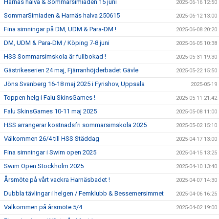
Harnäs halva & Sommarsimiaden 15 juni
2025-06-16 12:50
SommarSimiaden & Harnäs halva 250615
2025-06-12 13:00
Fina simningar på DM, UDM & Para-DM !
2025-06-08 20:20
DM, UDM & Para-DM / Köping 7-8 juni
2025-06-05 10:38
HSS Sommarsimskola är fullbokad !
2025-05-31 19:30
Gästrikeserien 24 maj, Fjärranhöjderbadet Gävle
2025-05-22 15:50
Jöns Svanberg 16-18 maj 2025 i Fyrishov, Uppsala
2025-05-19
Toppen helg i Falu SkinsGames !
2025-05-11 21:42
Falu SkinsGames 10-11 maj 2025
2025-05-08 11:00
HSS arrangerar kostnadsfri sommarsimskola 2025
2025-05-02 15:10
Välkommen 26/4 till HSS Städdag
2025-04-17 13:00
Fina simningar i Swim open 2025
2025-04-15 13:25
Swim Open Stockholm 2025
2025-04-10 13:40
Årsmöte på vårt vackra Harnäsbadet !
2025-04-07 14:30
Dubbla tävlingar i helgen / Femklubb & Bessemersimmet
2025-04-06 16:25
Välkommen på årsmöte 5/4
2025-04-02 19:00