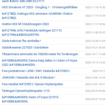
samt Astrid i SM/JSM 25-27/11
HSS Simskola VT 2023 - Omgång 1 - 10 träningstillfällen
2022-11-18 14:30
&#127802; Duktiga HSS simmare i SUMSIM i Örebro
2022-11-14 15:33
&#127802;
Grattis HSS till 5 klubbsegern 2022
2022-11-12 18:06
&#127946; Inför Femklubb tävlingen 221112
2022-11-08 20:42
&#127946;&#8205;&#9794;
Gävle behöver fler simhallar !
2022-10-28 12:59
Gästrikeserien 221023 i Sandviken
2022-10-21 05:00
Tillsammans simmade de 106200 meter för forskningen
2022-10-17 12:48
&#10084;&#65039; Denna helg deltar vi i Swim of Hope
2022-10-14 13:22
2022 &#10084;&#65039;
Fina prestationer i JDM / DM i Västerås &#129321;
2022-10-11
JDM/DM i Västerås den 8 & 9 Oktober !
2022-10-05 16:54
Fina resultat &#129321; Fjärran Höjderspelen
2022-10-01 18:21
Tävlingen Fjärranhöjderspelen 1/10
2022-09-29 20:00
&#10084;&#65039; Swim of hope 221015
2022-09-27 13:54
&#10084;&#65039;