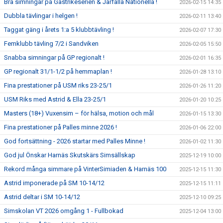
Bra simningar på Gästrikeserien & Järfälla Nationella !
2026-02-15 14:35
Dubbla tävlingar i helgen !
2026-02-11 13:40
Taggat gäng i årets 1:a 5 klubbtävling !
2026-02-07 17:30
Femklubb tävling 7/2 i Sandviken
2026-02-05 15:50
Snabba simningar på GP regionalt !
2026-02-01 16:35
GP regionalt 31/1-1/2 på hemmaplan !
2026-01-28 13:10
Fina prestationer på USM riks 23-25/1
2026-01-26 11:20
USM Riks med Astrid & Ella 23-25/1
2026-01-20 10:25
Masters (18+) Vuxensim – för hälsa, motion och mål
2026-01-15 13:30
Fina prestationer på Palles minne 2026 !
2026-01-06 22:00
God fortsättning - 2026 startar med Palles Minne !
2026-01-02 11:30
God jul Önskar Harnäs Skutskärs Simsällskap
2025-12-19 10:00
Rekord många simmare på VinterSimiaden & Harnäs 100
2025-12-15 11:30
Astrid imponerade på SM 10-14/12
2025-12-15 11:11
Astrid deltar i SM 10-14/12
2025-12-10 09:25
Simskolan VT 2026 omgång 1 - Fullbokad
2025-12-04 13:00