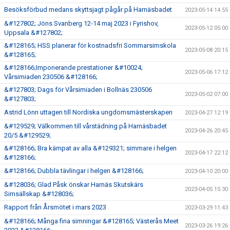
Besöksförbud medans skyttsjagt pågår på Harnäsbadet
2023-05-14 14:55
&#127802; Jöns Svanberg 12-14 maj 2023 i Fyrishov,
2023-05-12 05:00
Uppsala &#127802;
&#128165; HSS planerar för kostnadsfri Sommarsimskola
2023-05-08 20:15
&#128165;
&#128166;Imponerande prestationer &#10024;
2023-05-06 17:12
Vårsimiaden 230506 &#128166;
&#127803; Dags för Vårsimiaden i Bollnäs 230506
2023-05-02 07:00
&#127803;
Astrid Lönn uttagen till Nordiska ungdomsmästerskapen
2023-04-27 12:19
&#129529; Välkommen till vårstädning på Harnäsbadet
2023-04-26 20:45
20/5 &#129529;
&#128166; Bra kämpat av alla &#129321; simmare i helgen
2023-04-17 22:12
&#128166;
&#128166; Dubbla tävlingar i helgen &#128166;
2023-04-10 20:00
&#128036; Glad Påsk önskar Harnäs Skutskärs
2023-04-05 15:30
Simsällskap &#128036;
Rapport från Årsmötet i mars 2023
2023-03-29 11:43
&#128166; Många fina simningar &#128165; Västerås Meet
2023-03-26 19:26