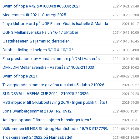
Swim of hope V42 &#10084;&#65039; 2021
2021-10-21 21:40
Medlemsenkät 2021 - Strategi 2025
2021-10-20 05:00
2 nya klubbrekord på UGP Falun - Grattis Isabelle & Matilda
2021-10-17
UGP 3 Mellansvenska Falun 16-17 oktober
2021-10-13 10:00
Gästrikeserien & FjärranHöjderspelen !
2021-10-10 16:45
Dubbla tävlingar i helgen 9/10 & 10/10 !
2021-10-06 04:00
Fina prestationer av Harnäs simmare på DM i Västerås
2021-10-04 10:48
DM/JDM Mellansvenska - Västerås 211002-211003
2021-10-02
Swim of hope 2021
2021-09-29 09:00
Tävlingsglada simmare gav fina resultat i 5-klubb 210926
2021-09-27
SUNDSVALL ARENA CUP 2021 - 210925-210926
2021-09-23
HSS inbjuder till 5-Klubbstävling 26/9 - Ingen publik tillåts !
2021-09-20
Jöns Svanbergsimmet 210911-210912
2021-09-08 13:01
Äntligen öppnar Fjärran Höjders bassänger igen !
2021-08-31
Välkommen till HSS Städdag Harnäsbadet 18/9 &#127799;
2021-08-26 19:50
Tröskenrännet 210822 på Harnäsbadet.
2021-08-21 16:59