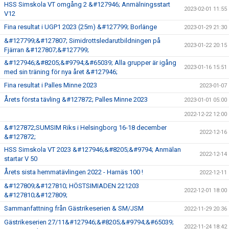
HSS Simskola VT omgång 2 &#127946; Anmälningsstart
2023-02-01 11:55
V12
Fina resultat i UGP1 2023 (25m) &#127799; Borlänge
2023-01-29 21:30
&#127799;&#127807; Simidrottsledarutbildningen på
2023-01-22 20:15
Fjärran &#127807;&#127799;
&#127946;&#8205;&#9794;&#65039; Alla grupper är igång
2023-01-16 15:51
med sin träning för nya året &#127946;
Fina resultat i Palles Minne 2023
2023-01-07
Årets första tävling &#127872; Palles Minne 2023
2023-01-01 05:00
2022-12-22 12:00
&#127872;SUMSIM Riks i Helsingborg 16-18 december
2022-12-16
&#127872;
HSS Simskola VT 2023 &#127946;&#8205;&#9794; Anmälan
2022-12-14
startar V 50
Årets sista hemmatävlingen 2022 - Harnäs 100 !
2022-12-11
&#127809;&#127810; HÖSTSIMIADEN 221203
2022-12-01 18:00
&#127810;&#127809;
Sammanfattning från Gästrikeserien & SM/JSM
2022-11-29 20:36
Gästrikeserien 27/11&#127946;&#8205;&#9794;&#65039;
2022-11-24 18:42