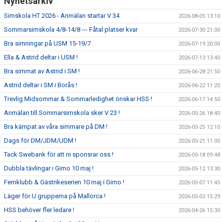
Nyhetsarkiv
Simskola HT 2026 - Anmälan startar V 34
2026-08-05 13:10
Sommarsimskola 4/8-14/8 --- Fåtal platser kvar
2026-07-30 21:00
Bra simningar på USM 15-19/7
2026-07-19 20:00
Ella & Astrid deltar i USM !
2026-07-13 13:40
Bra simmat av Astrid i SM !
2026-06-28 21:50
Astrid deltar i SM i Borås !
2026-06-22 11:20
Trevlig Midsommar & Sommarledighet önskar HSS !
2026-06-17 14:50
Anmälan till Sommarsimskola sker V 23 !
2026-05-26 18:40
Bra kämpat av våra simmare på DM !
2026-05-25 12:10
Dags för DM/JDM/UDM !
2026-05-21 11:00
Tack Swebank för att ni sponsrar oss !
2026-05-18 09:48
Dubbla tävlingar i Gimo 10 maj !
2026-05-12 13:30
Femklubb & Gästrikeserien 10 maj i Gimo !
2026-05-07 11:45
Läger för U grupperna på Mallorca !
2026-05-02 15:29
HSS behöver fler ledare !
2026-04-26 15:30