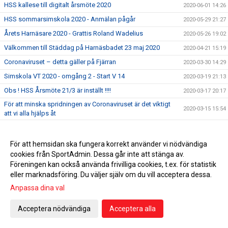
HSS kallese till digitalt årsmöte 2020
2020-06-01 14:26
HSS sommarsimskola 2020 - Anmälan pågår
2020-05-29 21:27
Årets Harnäsare 2020 - Grattis Roland Wadelius
2020-05-26 19:02
Välkommen till Städdag på Harnäsbadet 23 maj 2020
2020-04-21 15:19
Coronaviruset – detta gäller på Fjärran
2020-03-30 14:29
Simskola VT 2020 - omgång 2 - Start V 14
2020-03-19 21:13
Obs ! HSS Årsmöte 21/3 är inställt !!!!
2020-03-17 20:17
För att minska spridningen av Coronaviruset är det viktigt
2020-03-15 15:54
att vi alla hjälps åt
5 klubbtävlingen den 15 mars är inställd !
2020-03-13 11:42
Äntligen har vi fått upp våra sponsorskyltar på Fjärran
2020-03-08 22:59
För att hemsidan ska fungera korrekt använder vi nödvändiga
cookies från SportAdmin. Dessa går inte att stänga av.
Erbjudande om att gå funktionärsutbildning 21/3
2020-02-27 04:34
Föreningen kan också använda frivilliga cookies, t.ex. för statistik
HSS årsmöte 21/3 men utprovning av profilkläder !
2020-02-21 15:59
eller marknadsföring. Du väljer själv om du vill acceptera dessa.
Simskola VT 2020 - omgång 2 - Start V 14
2020-02-12 21:42
Anpassa dina val
Tacka för er feedback i medlemsenkäten
2020-02-07 10:39
Acceptera nödvändiga
Acceptera alla
Dubbla tävlingar 1:a helgen i februari 2020
2020-01-31
UGP 2 i Borlänge 2020
2020-01-25 10:37