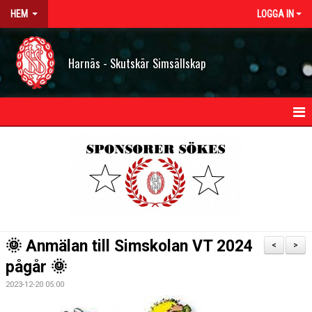
HEM
LOGGA IN
Harnäs - Skutskär Simsällskap
HEM
NYHETER
OM HSS
KONTAKT
🌞 Anmälan till Simskolan VT 2024
<
>
STYRELSEN
pågår 🌞
2023-12-20 05:00
BILDGALLERI