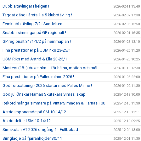
Dubbla tävlingar i helgen !
2026-02-11 13:40
Taggat gäng i årets 1:a 5 klubbtävling !
2026-02-07 17:30
Femklubb tävling 7/2 i Sandviken
2026-02-05 15:50
Snabba simningar på GP regionalt !
2026-02-01 16:35
GP regionalt 31/1-1/2 på hemmaplan !
2026-01-28 13:10
Fina prestationer på USM riks 23-25/1
2026-01-26 11:20
USM Riks med Astrid & Ella 23-25/1
2026-01-20 10:25
Masters (18+) Vuxensim – för hälsa, motion och mål
2026-01-15 13:30
Fina prestationer på Palles minne 2026 !
2026-01-06 22:00
God fortsättning - 2026 startar med Palles Minne !
2026-01-02 11:30
God jul Önskar Harnäs Skutskärs Simsällskap
2025-12-19 10:00
Rekord många simmare på VinterSimiaden & Harnäs 100
2025-12-15 11:30
Astrid imponerade på SM 10-14/12
2025-12-15 11:11
Astrid deltar i SM 10-14/12
2025-12-10 09:25
Simskolan VT 2026 omgång 1 - Fullbokad
2025-12-04 13:00
Simglädje på fjärranhöjder 30/11
2025-12-01 11:30