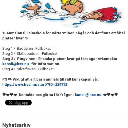
FJÄRRANHÖJDERBADET
HARNÄSBADET
✨ Anmälan till simskola för vårterminen pågår och det finns ett fåtal
platser kvar ✨
Steg 1 / Baddaren : Fullbokat
Steg 2 / Sköldpaddan : Fullbokat
Steg 3 / Pingvinen : Enstaka platser kvar på lördagar ✏️kontakta
kansli@hss.nu
för information.
Steg 4 / Silverfisken : Fullbokat
PS ✏️ Viktigt att ert barn anmäls till rätt kunskapsnivå :
https://www.hss.nu/start/?ID=229112
🖤❤️🖤❤️ Kontakta oss gärna för frågor :
kansli@hss.nu
❤️🖤❤️🖤
Nyhetsarkiv