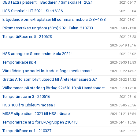
OBS ! Extra platser till Baddaren / Simskola HT 2021
2021-08-17
HSS Simskola HT 2021 - Start V 36
2021-08-04
Erbjudande om extraplatser till sommarsimskola 2/8—13/8
2021-08-01
Riksmästerskap ungdom (50m) 2021 Falun 210703
2021-07-03 21:30
TemporärRace nr. 5 - 210623
2021-06-23
2021-06-19 18:16
HSS arrangerar Sommarsimskola 2021 !
2021-06-02
TemporärRace nr. 4
2021-05-30 18:53
Vårstädning av badet lockade många medlemmar !
2021-05-22 14:57
Grattis Arto som blivit utsedd till Årets Harnäsare 2021
2021-05-22 14:32
Välkommen på städdag lördag 22/5 kl.10 på Harnäsbadet
2021-05-18 17:10
Temporärrace nr 3 - 210516
2021-05-16
HSS 100 års jubileum mössa !
2021-05-05 20:56
MSSF stipendium 2021 till HSS tränare !
2021-04-21 15:54
Temporärrace nr 2 för B/C-gruppen 210413
2021-04-14 10:36
TemporärRace nr 1 - 210327
2021-03-27