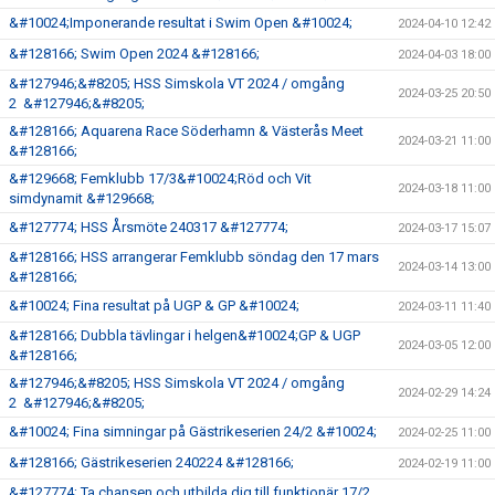
&#10024;Imponerande resultat i Swim Open &#10024;
2024-04-10 12:42
&#128166; Swim Open 2024 &#128166;
2024-04-03 18:00
&#127946;&#8205; HSS Simskola VT 2024 / omgång
2024-03-25 20:50
2 &#127946;&#8205;
&#128166; Aquarena Race Söderhamn & Västerås Meet
2024-03-21 11:00
&#128166;
&#129668; Femklubb 17/3&#10024;Röd och Vit
2024-03-18 11:00
simdynamit &#129668;
&#127774; HSS Årsmöte 240317 &#127774;
2024-03-17 15:07
&#128166; HSS arrangerar Femklubb söndag den 17 mars
2024-03-14 13:00
&#128166;
&#10024; Fina resultat på UGP & GP &#10024;
2024-03-11 11:40
&#128166; Dubbla tävlingar i helgen&#10024;GP & UGP
2024-03-05 12:00
&#128166;
&#127946;&#8205; HSS Simskola VT 2024 / omgång
2024-02-29 14:24
2 &#127946;&#8205;
&#10024; Fina simningar på Gästrikeserien 24/2 &#10024;
2024-02-25 11:00
&#128166; Gästrikeserien 240224 &#128166;
2024-02-19 11:00
&#127774; Ta chansen och utbilda dig till funktionär 17/2