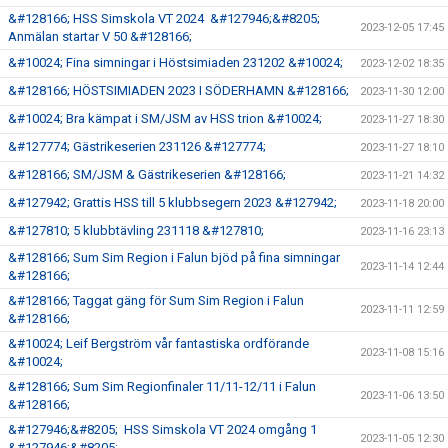
&#128166; HSS Simskola VT 2024 &#127946;&#8205;
2023-12-05 17:45
Anmälan startar V 50 &#128166;
&#10024; Fina simningar i Höstsimiaden 231202 &#10024;
2023-12-02 18:35
&#128166; HÖSTSIMIADEN 2023 I SÖDERHAMN &#128166;
2023-11-30 12:00
&#10024; Bra kämpat i SM/JSM av HSS trion &#10024;
2023-11-27 18:30
&#127774; Gästrikeserien 231126 &#127774;
2023-11-27 18:10
&#128166; SM/JSM & Gästrikeserien &#128166;
2023-11-21 14:32
&#127942; Grattis HSS till 5 klubbsegern 2023 &#127942;
2023-11-18 20:00
&#127810; 5 klubbtävling 231118 &#127810;
2023-11-16 23:13
&#128166; Sum Sim Region i Falun bjöd på fina simningar
2023-11-14 12:44
&#128166;
&#128166; Taggat gäng för Sum Sim Region i Falun
2023-11-11 12:59
&#128166;
&#10024; Leif Bergström vår fantastiska ordförande
2023-11-08 15:16
&#10024;
&#128166; Sum Sim Regionfinaler 11/11-12/11 i Falun
2023-11-06 13:50
&#128166;
&#127946;&#8205; HSS Simskola VT 2024 omgång 1
2023-11-05 12:30
&#127946;&#8205;