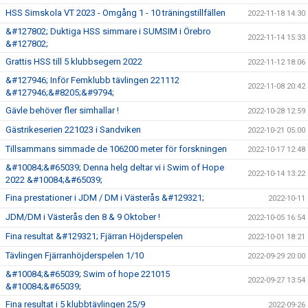
HSS Simskola VT 2023 - Omgång 1 - 10 träningstillfällen
2022-11-18 14:30
&#127802; Duktiga HSS simmare i SUMSIM i Örebro
2022-11-14 15:33
&#127802;
Grattis HSS till 5 klubbsegern 2022
2022-11-12 18:06
&#127946; Inför Femklubb tävlingen 221112
2022-11-08 20:42
&#127946;&#8205;&#9794;
Gävle behöver fler simhallar !
2022-10-28 12:59
Gästrikeserien 221023 i Sandviken
2022-10-21 05:00
Tillsammans simmade de 106200 meter för forskningen
2022-10-17 12:48
&#10084;&#65039; Denna helg deltar vi i Swim of Hope
2022-10-14 13:22
2022 &#10084;&#65039;
Fina prestationer i JDM / DM i Västerås &#129321;
2022-10-11
JDM/DM i Västerås den 8 & 9 Oktober !
2022-10-05 16:54
Fina resultat &#129321; Fjärran Höjderspelen
2022-10-01 18:21
Tävlingen Fjärranhöjderspelen 1/10
2022-09-29 20:00
&#10084;&#65039; Swim of hope 221015
2022-09-27 13:54
&#10084;&#65039;
Fina resultat i 5 klubbtävlingen 25/9
2022-09-26