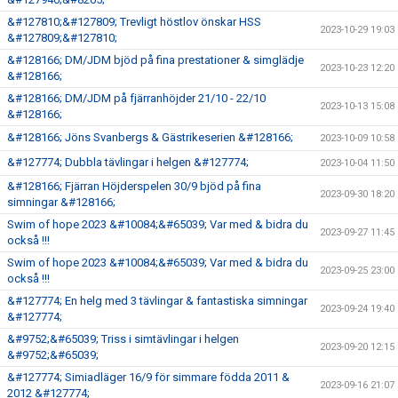
&#127810;&#127809; Trevligt höstlov önskar HSS
2023-10-29 19:03
&#127809;&#127810;
&#128166; DM/JDM bjöd på fina prestationer & simglädje
2023-10-23 12:20
&#128166;
&#128166; DM/JDM på fjärranhöjder 21/10 - 22/10
2023-10-13 15:08
&#128166;
&#128166; Jöns Svanbergs & Gästrikeserien &#128166;
2023-10-09 10:58
&#127774; Dubbla tävlingar i helgen &#127774;
2023-10-04 11:50
&#128166; Fjärran Höjderspelen 30/9 bjöd på fina
2023-09-30 18:20
simningar &#128166;
Swim of hope 2023 &#10084;&#65039; Var med & bidra du
2023-09-27 11:45
också !!!
Swim of hope 2023 &#10084;&#65039; Var med & bidra du
2023-09-25 23:00
också !!!
&#127774; En helg med 3 tävlingar & fantastiska simningar
2023-09-24 19:40
&#127774;
&#9752;&#65039; Triss i simtävlingar i helgen
2023-09-20 12:15
&#9752;&#65039;
&#127774; Simiadläger 16/9 för simmare födda 2011 &
2023-09-16 21:07
2012 &#127774;