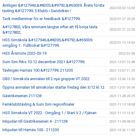
Äntligen &#127946;&#8205;&#9792;&#65039; Årets första
2022-02-02 16:00
tävling &#127799; 5 Klubb i Sandviken !
Tack medlemmar för er feedback &#127799;
2022-01-27 20:20
&#127802; Våra simmare längtar efter att få börja tävla
2022-01-21 22:30
&#127802;
HSS Simskola &#127946;&#8205;&#9792;&#65039;
2022-01-15 14:00
omgång 1 - Fullbokat &#127799;
HSS Årsmöte 2022-03-19
2022-01-08
Sum Sim Riks 10-12 december 2021 &#127799;
2021-12-07 15:48
Tävlingen Harnäs 100 &#127799; 211205
2021-12-07 11:29
OBS ! Simskola anmälan till 2 nya grupper VT 2022
2021-12-06 15:30
Öppna anmälan till simskolan startar fredag den 3/12 kl.12
2021-12-01 09:34
Gästrikeserien 211128
2021-11-28 20:29
Femklubbtävling & Sum Sim regionfinaler
2021-11-13 18:08
HSS Simskola VT 2022 - Omgång 1 / Start V 2 / Fjärran
2021-11-13 15:47
Inbjudan till Gästrikeserien 4 - 211128
2021-11-08 08:33
Inbjudan till Harnäs 100 - 211205
2021-10-26 11:03