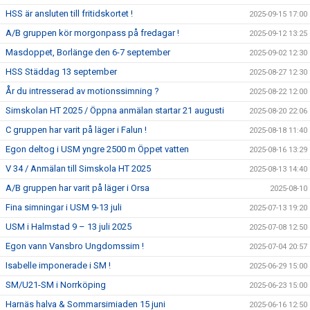
HSS är ansluten till fritidskortet !
2025-09-15 17:00
A/B gruppen kör morgonpass på fredagar !
2025-09-12 13:25
Masdoppet, Borlänge den 6-7 september
2025-09-02 12:30
HSS Städdag 13 september
2025-08-27 12:30
År du intresserad av motionssimning ?
2025-08-22 12:00
Simskolan HT 2025 / Öppna anmälan startar 21 augusti
2025-08-20 22:06
C gruppen har varit på läger i Falun !
2025-08-18 11:40
Egon deltog i USM yngre 2500 m Öppet vatten
2025-08-16 13:29
V 34 / Anmälan till Simskola HT 2025
2025-08-13 14:40
A/B gruppen har varit på läger i Orsa
2025-08-10
Fina simningar i USM 9-13 juli
2025-07-13 19:20
USM i Halmstad 9 – 13 juli 2025
2025-07-08 12:50
Egon vann Vansbro Ungdomssim !
2025-07-04 20:57
Isabelle imponerade i SM !
2025-06-29 15:00
SM/U21-SM i Norrköping
2025-06-23 15:00
Harnäs halva & Sommarsimiaden 15 juni
2025-06-16 12:50