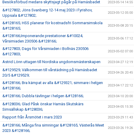
Besöksförbud medans skyttsjagt pågår på Harnäsbadet
2023-05-14 14:55
&#127802; Jöns Svanberg 12-14 maj 2023 i Fyrishov,
2023-05-12 05:00
Uppsala &#127802;
&#128165; HSS planerar för kostnadsfri Sommarsimskola
2023-05-08 20:15
&#128165;
&#128166;Imponerande prestationer &#10024;
2023-05-06 17:12
Vårsimiaden 230506 &#128166;
&#127803; Dags för Vårsimiaden i Bollnäs 230506
2023-05-02 07:00
&#127803;
Astrid Lönn uttagen till Nordiska ungdomsmästerskapen
2023-04-27 12:19
&#129529; Välkommen till vårstädning på Harnäsbadet
2023-04-26 20:45
20/5 &#129529;
&#128166; Bra kämpat av alla &#129321; simmare i helgen
2023-04-17 22:12
&#128166;
&#128166; Dubbla tävlingar i helgen &#128166;
2023-04-10 20:00
&#128036; Glad Påsk önskar Harnäs Skutskärs
2023-04-05 15:30
Simsällskap &#128036;
Rapport från Årsmötet i mars 2023
2023-03-29 11:43
&#128166; Många fina simningar &#128165; Västerås Meet
2023-03-26 19:26
2023 &#128166;