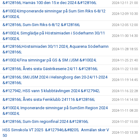
&#128166; Harnäs 100 den 15:e dec 2024 &#128166;
2024-12-11 21:00
&#10024;Imponerande simningar på Sum Sim Riks 6-8/12
2024-12-09 10:30
&#10024;
&#128166; Sum-Sim Riks 6-8/12 &#128166;
2024-12-05 12:00
&#10024; Simglädje på Höstsimiaden i Söderhamn 30/11
2024-11-30 14:30
&#10024;
&#128166;Höstsimiaden 30/11 2024, Aquarena Söderhamn
2024-11-28 18:55
&#128166;
&#10024;Fina simningar på GS & SM /JSM &#10024;
2024-11-25 21:40
&#128166; Årets sista Gästrikeserie 24/11 &#128166;
2024-11-22 13:00
&#128166; SM/JSM 2024 i Helsingborg den 20-24/11-2024
2024-11-19 14:45
&#128166;
&#127942; HSS vann 5 klubbtävlingen 2024 &#127942;
2024-11-16 22:28
&#128166; Årets sista Femklubb 241116 &#128166;
2024-11-14 14:50
&#10024; Imponerande simningar på SumSim Region 2024
2024-11-11 08:20
&#10024;
&#128166; Sum-Sim regionfinal 2024 &#128166;
2024-11-07 15:00
HSS Simskola VT 2025 &#127946;&#8205; Anmälan sker V
2024-11-03 13:30
50