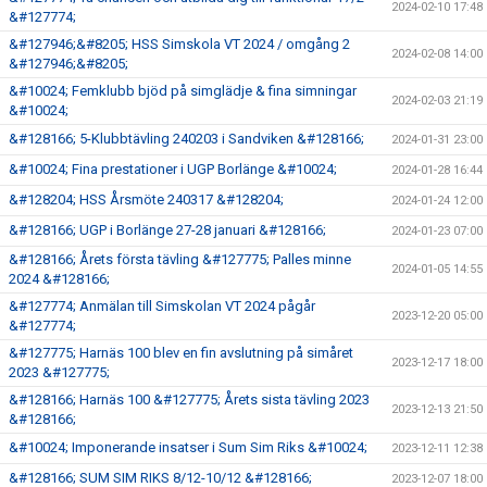
2024-02-10 17:48
&#127774;
&#127946;&#8205; HSS Simskola VT 2024 / omgång 2
2024-02-08 14:00
&#127946;&#8205;
&#10024; Femklubb bjöd på simglädje & fina simningar
2024-02-03 21:19
&#10024;
&#128166; 5-Klubbtävling 240203 i Sandviken &#128166;
2024-01-31 23:00
&#10024; Fina prestationer i UGP Borlänge &#10024;
2024-01-28 16:44
&#128204; HSS Årsmöte 240317 &#128204;
2024-01-24 12:00
&#128166; UGP i Borlänge 27-28 januari &#128166;
2024-01-23 07:00
&#128166; Årets första tävling &#127775; Palles minne
2024-01-05 14:55
2024 &#128166;
&#127774; Anmälan till Simskolan VT 2024 pågår
2023-12-20 05:00
&#127774;
&#127775; Harnäs 100 blev en fin avslutning på simåret
2023-12-17 18:00
2023 &#127775;
&#128166; Harnäs 100 &#127775; Årets sista tävling 2023
2023-12-13 21:50
&#128166;
&#10024; Imponerande insatser i Sum Sim Riks &#10024;
2023-12-11 12:38
&#128166; SUM SIM RIKS 8/12-10/12 &#128166;
2023-12-07 18:00