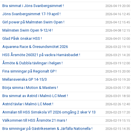
Bra simmat i Jöns Svanbergsimmet !
2026-04-19 20:00
Jöns Svanbergsimmet 17-19 april !
2026-04-16 12:45
Girl power på Malmsten Swim Open !
2026-04-12 15:45
Malmsten Swim Open 9-12/4 !
2026-04-08 12:15
Glad Påsk önskar HSS !
2026-04-01 12:00
Aquarena Race & Öresundsmötet 2026
2026-03-22 19:10
HSS Årsmöte 260321 på vackra Harnäsbadet !
2026-03-21 14:20
Årmöte & Dubbla tävlingar i helgen !
2026-03-19 12:00
Fina simningar på Regionalt GP !
2026-03-15 20:00
Mellansvenska GP 14-15/3
2026-03-10 19:20
Börja simma i Motion & Masters !
2026-03-05 17:30
Bra simmat av Astrid i Malmö LC Meet !
2026-03-01 18:50
Astrid tävlar i Malmö LC Meet !
2026-02-26 12:40
Anmälan till HSS Simskola VT 2026 omgång 2 sker V 13
2026-02-23 17:20
Välkommen till HSS Årsmöte 21 mars !
2026-02-19 15:15
Bra simningar på Gästrikeserien & Järfälla Nationella !
2026-02-15 14:35