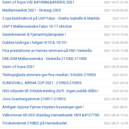
Swim of hope V42 &#10084;&#65039; 2021
2021-10-21 21:40
Medlemsenkät 2021 - Strategi 2025
2021-10-20 05:00
2 nya klubbrekord på UGP Falun - Grattis Isabelle & Matilda
2021-10-17
UGP 3 Mellansvenska Falun 16-17 oktober
2021-10-13 10:00
Gästrikeserien & FjärranHöjderspelen !
2021-10-10 16:45
Dubbla tävlingar i helgen 9/10 & 10/10 !
2021-10-06 04:00
Fina prestationer av Harnäs simmare på DM i Västerås
2021-10-04 10:48
DM/JDM Mellansvenska - Västerås 211002-211003
2021-10-02
Swim of hope 2021
2021-09-29 09:00
Tävlingsglada simmare gav fina resultat i 5-klubb 210926
2021-09-27
SUNDSVALL ARENA CUP 2021 - 210925-210926
2021-09-23
HSS inbjuder till 5-Klubbstävling 26/9 - Ingen publik tillåts !
2021-09-20
Jöns Svanbergsimmet 210911-210912
2021-09-08 13:01
Äntligen öppnar Fjärran Höjders bassänger igen !
2021-08-31
Välkommen till HSS Städdag Harnäsbadet 18/9 &#127799;
2021-08-26 19:50
Tröskenrännet 210822 på Harnäsbadet.
2021-08-21 16:59