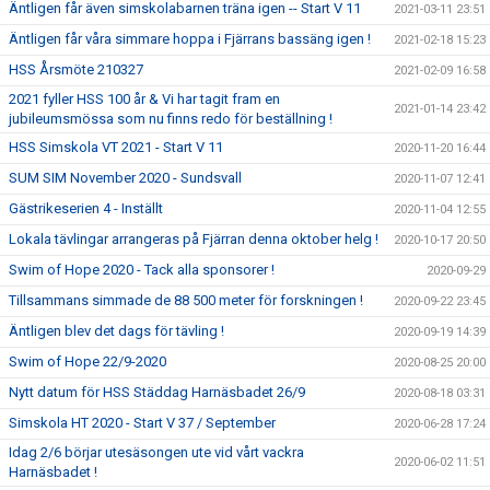
Äntligen får även simskolabarnen träna igen -- Start V 11
2021-03-11 23:51
Äntligen får våra simmare hoppa i Fjärrans bassäng igen !
2021-02-18 15:23
HSS Årsmöte 210327
2021-02-09 16:58
2021 fyller HSS 100 år & Vi har tagit fram en
2021-01-14 23:42
jubileumsmössa som nu finns redo för beställning !
HSS Simskola VT 2021 - Start V 11
2020-11-20 16:44
SUM SIM November 2020 - Sundsvall
2020-11-07 12:41
Gästrikeserien 4 - Inställt
2020-11-04 12:55
Lokala tävlingar arrangeras på Fjärran denna oktober helg !
2020-10-17 20:50
Swim of Hope 2020 - Tack alla sponsorer !
2020-09-29
Tillsammans simmade de 88 500 meter för forskningen !
2020-09-22 23:45
Äntligen blev det dags för tävling !
2020-09-19 14:39
Swim of Hope 22/9-2020
2020-08-25 20:00
Nytt datum för HSS Städdag Harnäsbadet 26/9
2020-08-18 03:31
Simskola HT 2020 - Start V 37 / September
2020-06-28 17:24
Idag 2/6 börjar utesäsongen ute vid vårt vackra
2020-06-02 11:51
Harnäsbadet !