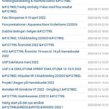
föreningsutveckling & framtida behov &#127946;
&#127802;Trevlig simhelg i Falun med fina resultat
2022-04-11 02:02
&#127802;
Falu Skingames 9-10 april 2022
2022-04-05 15:00
Fina prestationer i Aquarena Race Söderhamn 220326
2022-03-29 22:29
Dubbla tävlingar i helgen &#127799;
2022-03-23 18:00
&#127802; 5 klubbtävling 220320 &#127802;
2022-03-20 19:32
&#127799; Årsmötet 2022 &#127799;
2022-03-19 16:26
HSS &#127799; Årsmöte 19 mars kl.14 på Harnäsbadet
2022-03-14 13:30
2022
UGP Eskilstuna mars 2022
2022-03-14 13:29
UGP 2 & ESKILSTUNA SPRINT ESKILSTUNA 12-13/3 2022
2022-03-10 11:43
&#127802; Inbjudan till 5 klubbtävling 220320 &#127802;
2022-03-04 00:24
Projekt Utegym på Harnäsbadet 2022
2022-03-01 15:02
Anmälan till Simskola VT 2022 - Omgång 2 &#127802;
2022-02-16 12:20
&#127799; Gästrikeserien 220212 &#127799;
2022-02-14 04:00
Härlig start på det nya simåret
2022-02-06 16:10
&#127946;&#8205;&#9792;&#65039; 2022 !