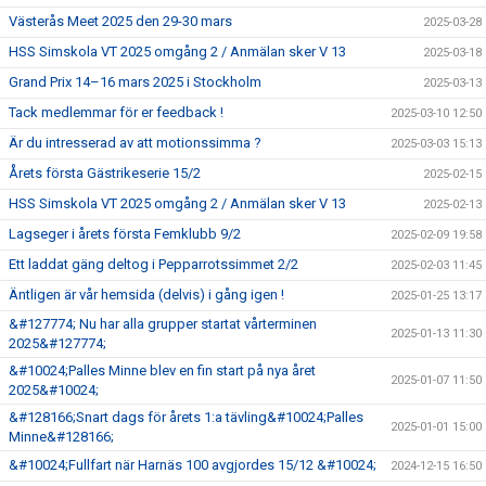
Västerås Meet 2025 den 29-30 mars
2025-03-28
HSS Simskola VT 2025 omgång 2 / Anmälan sker V 13
2025-03-18
Grand Prix 14–16 mars 2025 i Stockholm
2025-03-13
Tack medlemmar för er feedback !
2025-03-10 12:50
Är du intresserad av att motionssimma ?
2025-03-03 15:13
Årets första Gästrikeserie 15/2
2025-02-15
HSS Simskola VT 2025 omgång 2 / Anmälan sker V 13
2025-02-13
Lagseger i årets första Femklubb 9/2
2025-02-09 19:58
Ett laddat gäng deltog i Pepparrotssimmet 2/2
2025-02-03 11:45
Äntligen är vår hemsida (delvis) i gång igen !
2025-01-25 13:17
&#127774; Nu har alla grupper startat vårterminen
2025-01-13 11:30
2025&#127774;
&#10024;Palles Minne blev en fin start på nya året
2025-01-07 11:50
2025&#10024;
&#128166;Snart dags för årets 1:a tävling&#10024;Palles
2025-01-01 15:00
Minne&#128166;
&#10024;Fullfart när Harnäs 100 avgjordes 15/12 &#10024;
2024-12-15 16:50