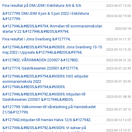
Fina resultat på DM/JDM i Eskilstuna 4/6 & 5/6
2022-06-07 12:03
&#127799; DM/JDM 4 juni & 5 juni 2022 i Eskilstuna
2022-06-02 19:00
&#127799;
&#127946;&#8205;&#9794; Anmälan till sommarsimskolan
2022-05-18
startar V 22 &#127946;&#8205;&#9794;
Fina resultat i Jöns Svanberg &#127774;
2022-05-16 11:37
&#127946;&#8205;&#9794;&#65039; Jöns Svanberg 13-15
2022-05-10 15:25
maj 2022 i Uppsala &#127946;&#8205;&#9794;
&#127802; VÅRSIMIADEN 220507 &#127802;
2022-05-04 21:22
&#127774; Gästrikeserien 220501 &#127774;
2022-05-01 22:49
&#127946;&#8205;&#9794;&#65039; HSS erbjuder
sommarsimskola 2022
2022-05-01 20:45
&#127946;&#8205;&#9794;&#65039;
&#127946;&#8205;&#9792;&#65039; Inbjudan till
2022-05-01 08:30
Gästrikeserien 220501 &#127946;&#8205;
&#127799; Välkommen till vårstädning på Harnäsbadet
2022-04-21 20:15
21/5&#127799;
&#127942;Inbjudan till Harnäs Halva 12/6 &#127942;
2022-04-14 12:03
&#127946;&#8205;&#9792;&#65039; Vi satsar på
2022-04-13 10:37