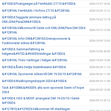
&#10024;Poängseger på Femklubb 27/10 &#10024;
2024-10-27 18:35
&#128166; Femklubb i Hofors 27/10 &#128166;
2024-10-25 12:15
&#10024;Taggade simmare deltog på
2024-10-22 13:18
DM/JDM/ParaDM&#10024;
&#128166;Välkomna till Gävle och DM/JDM/Para-DM 2024
2024-10-15 15:00
&#128166;
&#128166; Inför DM&#128165;Grensponsorer &
2024-10-09 13:45
Funktionärer sökes &#128166;
&#10024; Sammanfattning av
2024-10-06 20:00
helgens&#9752;&#65039;tävlingar &#10024;
&#128166; Triss i tävlingar i helgen &#128166;
2024-10-03 13:00
&#10024;Årets tredje Gästrikeserie &#10024;
2024-09-30 11:10
&#128166; Sponsorer sökes till DM 19-20/10 &#128166;
2024-09-26 11:00
&#10024;Wadköpingsdoppet 2024 &#10024;
2024-09-23 11:00
Tack &#10084;&#65039; alla som sponsrat Swim of hope
2024-09-20 13:00
2024
&#10024; HSS & MSSF arrangerar DM 19-20/10 i Gävle
2024-09-15 20:15
&#10024;
&#127810;&#129529;Välkommen till städdagen