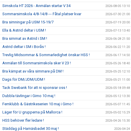
Simskola HT 2026 - Anmälan startar V 34
2026-08-05 13:10
Sommarsimskola 4/8-14/8 --- Fåtal platser kvar
2026-07-30 21:00
Bra simningar på USM 15-19/7
2026-07-19 20:00
Ella & Astrid deltar i USM !
2026-07-13 13:40
Bra simmat av Astrid i SM !
2026-06-28 21:50
Astrid deltar i SM i Borås !
2026-06-22 11:20
Trevlig Midsommar & Sommarledighet önskar HSS !
2026-06-17 14:50
Anmälan till Sommarsimskola sker V 23 !
2026-05-26 18:40
Bra kämpat av våra simmare på DM !
2026-05-25 12:10
Dags för DM/JDM/UDM !
2026-05-21 11:00
Tack Swebank för att ni sponsrar oss !
2026-05-18 09:48
Dubbla tävlingar i Gimo 10 maj !
2026-05-12 13:30
Femklubb & Gästrikeserien 10 maj i Gimo !
2026-05-07 11:45
Läger för U grupperna på Mallorca !
2026-05-02 15:29
HSS behöver fler ledare !
2026-04-26 15:30
Städdag på Harnäsbadet 30 maj !
2026-04-24