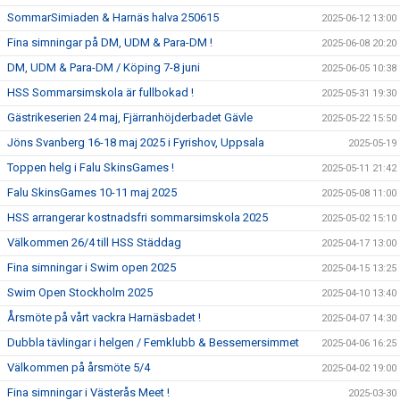
SommarSimiaden & Harnäs halva 250615
2025-06-12 13:00
Fina simningar på DM, UDM & Para-DM !
2025-06-08 20:20
DM, UDM & Para-DM / Köping 7-8 juni
2025-06-05 10:38
HSS Sommarsimskola är fullbokad !
2025-05-31 19:30
Gästrikeserien 24 maj, Fjärranhöjderbadet Gävle
2025-05-22 15:50
Jöns Svanberg 16-18 maj 2025 i Fyrishov, Uppsala
2025-05-19
Toppen helg i Falu SkinsGames !
2025-05-11 21:42
Falu SkinsGames 10-11 maj 2025
2025-05-08 11:00
HSS arrangerar kostnadsfri sommarsimskola 2025
2025-05-02 15:10
Välkommen 26/4 till HSS Städdag
2025-04-17 13:00
Fina simningar i Swim open 2025
2025-04-15 13:25
Swim Open Stockholm 2025
2025-04-10 13:40
Årsmöte på vårt vackra Harnäsbadet !
2025-04-07 14:30
Dubbla tävlingar i helgen / Femklubb & Bessemersimmet
2025-04-06 16:25
Välkommen på årsmöte 5/4
2025-04-02 19:00
Fina simningar i Västerås Meet !
2025-03-30