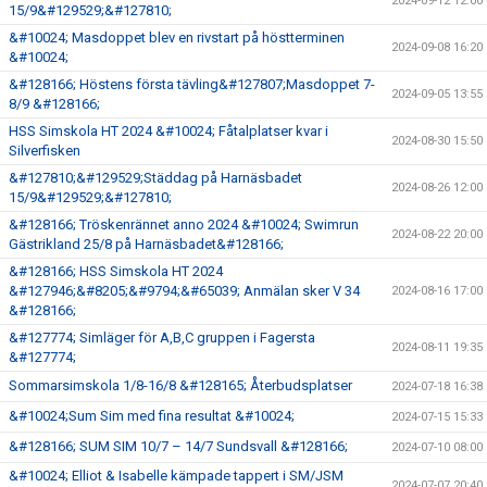
2024-09-12 12:00
15/9&#129529;&#127810;
&#10024; Masdoppet blev en rivstart på höstterminen
2024-09-08 16:20
&#10024;
&#128166; Höstens första tävling&#127807;Masdoppet 7-
2024-09-05 13:55
8/9 &#128166;
HSS Simskola HT 2024 &#10024; Fåtalplatser kvar i
2024-08-30 15:50
Silverfisken
&#127810;&#129529;Städdag på Harnäsbadet
2024-08-26 12:00
15/9&#129529;&#127810;
&#128166; Tröskenrännet anno 2024 &#10024; Swimrun
2024-08-22 20:00
Gästrikland 25/8 på Harnäsbadet&#128166;
&#128166; HSS Simskola HT 2024
&#127946;&#8205;&#9794;&#65039; Anmälan sker V 34
2024-08-16 17:00
&#128166;
&#127774; Simläger för A,B,C gruppen i Fagersta
2024-08-11 19:35
&#127774;
Sommarsimskola 1/8-16/8 &#128165; Återbudsplatser
2024-07-18 16:38
&#10024;Sum Sim med fina resultat &#10024;
2024-07-15 15:33
&#128166; SUM SIM 10/7 – 14/7 Sundsvall &#128166;
2024-07-10 08:00
&#10024; Elliot & Isabelle kämpade tappert i SM/JSM
2024-07-07 20:40