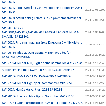
&#10024;
&#10024; Egon Wessling vann Vansbro ungdomssim 2024
2024-07-05 22:00
&#10024;
&#10024; Astrid deltog i Nordiska ungdomsmästerskapet
2024-07-03 22:30
&#10024;
&#128166; V 27
&#10084;&#65039;&#128420;&#10084;&#65039; NUM &
2024-06-30 16:00
SM/JSM &#128166;
&#10024; Fina simningar på årets långbana DM i Eskilstuna
2024-06-25 12:20
&#10024;
&#128165; Idag 20 Juni öppnar vi Harnäsbadet för
2024-06-20 16:20
besökare &#128165;
&#127774; Nu har A, B, C grupperna sommarlov &#127774;
2024-06-18 21:40
Motionsimning med Swimrun & Öppetvatten träning !
2024-06-17 11:30
&#128166; DM/JDM/UDM 15-16/6 2024 &#128166;
2024-06-14 10:30
&#127774; Nu har T-gruppen sommarlov &#127774;
2024-06-12 22:58
&#10024; Harnäs Halva 9 juni 2024 &#10024;
2024-06-10 14:20
&#128166; Harnäs Halva 9 juni i Sandviken &#128166;
2024-05-30 11:00
&#127774; Sommarsimskolan 2024 är fullbokad &#127774;
2024-05-28 13:25