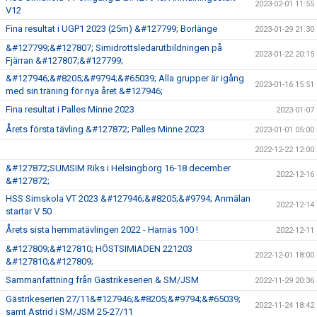
2023-02-01 11:55
V12
Fina resultat i UGP1 2023 (25m) &#127799; Borlänge
2023-01-29 21:30
&#127799;&#127807; Simidrottsledarutbildningen på
2023-01-22 20:15
Fjärran &#127807;&#127799;
&#127946;&#8205;&#9794;&#65039; Alla grupper är igång
2023-01-16 15:51
med sin träning för nya året &#127946;
Fina resultat i Palles Minne 2023
2023-01-07
Årets första tävling &#127872; Palles Minne 2023
2023-01-01 05:00
2022-12-22 12:00
&#127872;SUMSIM Riks i Helsingborg 16-18 december
2022-12-16
&#127872;
HSS Simskola VT 2023 &#127946;&#8205;&#9794; Anmälan
2022-12-14
startar V 50
Årets sista hemmatävlingen 2022 - Harnäs 100 !
2022-12-11
&#127809;&#127810; HÖSTSIMIADEN 221203
2022-12-01 18:00
&#127810;&#127809;
Sammanfattning från Gästrikeserien & SM/JSM
2022-11-29 20:36
Gästrikeserien 27/11&#127946;&#8205;&#9794;&#65039;
2022-11-24 18:42
samt Astrid i SM/JSM 25-27/11