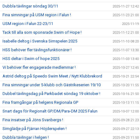
Dubbla tävlingar söndag 30/11
2025-11-27 12:42
Fina simningar på USM region i Falun !
2025-11-23 21:00
USM region i Falun 22-23/11
2025-11-19
Tack till alla som sponsrade Swim of Hope !
2025-11-12 21:00
Isabelle deltog i Svenska Simspelen 2025
2025-11-10 08:20
HSS behöver fler tävlingsfunktionärer !
2025-11-07 13:30
HSS deltar i Swim of hope 2025
2025-11-03 13:40
Vi behöver fler engagerade medlemmar !
2025-10-27 12:45
Astrid deltog på Speedo Swim Meet / Nytt Klubbrekord
2025-10-21 22:54
Fina simningar under 5-klubb och Gästrikeserien 19/10
2025-10-20 11:55
Dubbel tävlingsdag på Parkbadet söndag 19 oktober !
2025-10-16 21:50
Fina framgångar på helgens Regionala GP
2025-10-13 11:15
Snart dags för Regionalt GP/DM/Para-DM 2025 Falun
2025-10-07 12:00
Fina insatser på Jöns Svanbergs !
2025-09-28 21:23
Simglädje på Fjärran Höjderspelen !
2025-09-27 22:13
Dubbla tävlingar i helgen !
2025-09-23 11:50