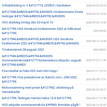
5-Klubbtävling nr. 3 &#127774; 220925 i Sandviken
2022-09-20 23:53
&#127946;&#8205;&#9792;&#65039; Höstterminens första
2022-09-10 13:59
tävlingar &#127946;&#8205;&#9792;&#65039;
HSS städdag lördag den 20 maj kl.10
2022-09-06 15:00
&#127799; HSS Simskola höstterminen 2022 är fullbokad
2022-09-02
&#127799;
&#127946;&#8205;&#9792;&#65039; HSS Simskola
2022-08-13 16:00
höstterminen 2022 &#127946;&#8205;&#9792;&#65039;
Tröskenrännet 28 augusti 2022
2022-08-07
&#127946;&#8205;&#9794;&#65039;
Sommarsimskola&#127774;intensivkurs erbjuds i augusti
2022-07-22 11:34
&#127946;&#820
Fina resultat av hela HSS Sum-Sim trupp !
2022-07-11 15:15
&#127799; Fina prestationer av Astrid Lönn i JSM 2022
2022-06-28 17:51
&#127799;
Motionssimning med priser &#127942; utlottning på
2022-06-26 09:57
Harnäsbadet
&#127799; Tävlingen Harnäs Halva 12/6 &#127799;
2022-06-17 15:38
HSS erbjuder sommarsimskola &#9969; Anmälan pågår !
2022-06-14 23:03