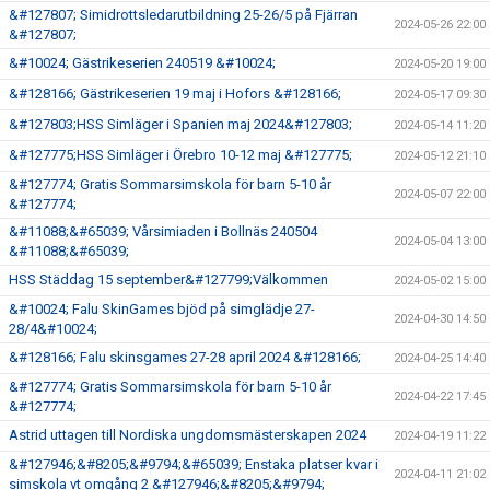
&#127807; Simidrottsledarutbildning 25-26/5 på Fjärran
2024-05-26 22:00
&#127807;
&#10024; Gästrikeserien 240519 &#10024;
2024-05-20 19:00
&#128166; Gästrikeserien 19 maj i Hofors &#128166;
2024-05-17 09:30
&#127803;HSS Simläger i Spanien maj 2024&#127803;
2024-05-14 11:20
&#127775;HSS Simläger i Örebro 10-12 maj &#127775;
2024-05-12 21:10
&#127774; Gratis Sommarsimskola för barn 5-10 år
2024-05-07 22:00
&#127774;
&#11088;&#65039; Vårsimiaden i Bollnäs 240504
2024-05-04 13:00
&#11088;&#65039;
HSS Städdag 15 september&#127799;Välkommen
2024-05-02 15:00
&#10024; Falu SkinGames bjöd på simglädje 27-
2024-04-30 14:50
28/4&#10024;
&#128166; Falu skinsgames 27-28 april 2024 &#128166;
2024-04-25 14:40
&#127774; Gratis Sommarsimskola för barn 5-10 år
2024-04-22 17:45
&#127774;
Astrid uttagen till Nordiska ungdomsmästerskapen 2024
2024-04-19 11:22
&#127946;&#8205;&#9794;&#65039; Enstaka platser kvar i
2024-04-11 21:02
simskola vt omgång 2 &#127946;&#8205;&#9794;