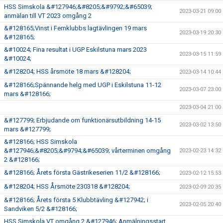
HSS Simskola &#127946;&#8205;&#9792;&#65039;
2023-03-21 09:00
anmälan till VT 2023 omgång 2
&#128165;Vinst i Femklubbs lagtävlingen 19 mars
2023-03-19 20:30
&#128165;
&#10024; Fina resultat i UGP Eskilstuna mars 2023
2023-03-15 11:59
&#10024;
&#128204; HSS årsmöte 18 mars &#128204;
2023-03-14 10:44
&#128166;Spännande helg med UGP i Eskilstuna 11-12
2023-03-07 23:00
mars &#128166;
2023-03-04 21:00
&#127799; Erbjudande om funktionärsutbildning 14-15
2023-03-02 13:50
mars &#127799;
&#128166; HSS Simskola
&#127946;&#8205;&#9794;&#65039; vårterminen omgång
2023-02-23 14:32
2 &#128166;
&#128166; Årets första Gästrikeserien 11/2 &#128166;
2023-02-12 15:53
&#128204; HSS Årsmöte 230318 &#128204;
2023-02-09 20:35
&#128166; Årets första 5 Klubbtävling &#127942; i
2023-02-05 20:40
Sandviken 5/2 &#128166;
HSS Simskola VT omgång 2 &#127946; Anmälningsstart