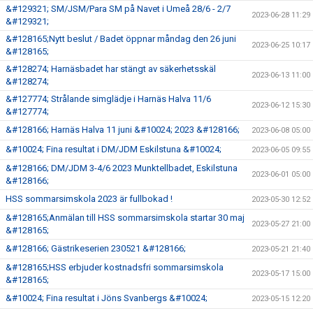
&#129321; SM/JSM/Para SM på Navet i Umeå 28/6 - 2/7
2023-06-28 11:29
&#129321;
&#128165;Nytt beslut / Badet öppnar måndag den 26 juni
2023-06-25 10:17
&#128165;
&#128274; Harnäsbadet har stängt av säkerhetsskäl
2023-06-13 11:00
&#128274;
&#127774; Strålande simglädje i Harnäs Halva 11/6
2023-06-12 15:30
&#127774;
&#128166; Harnäs Halva 11 juni &#10024; 2023 &#128166;
2023-06-08 05:00
&#10024; Fina resultat i DM/JDM Eskilstuna &#10024;
2023-06-05 09:55
&#128166; DM/JDM 3-4/6 2023 Munktellbadet, Eskilstuna
2023-06-01 05:00
&#128166;
HSS sommarsimskola 2023 är fullbokad !
2023-05-30 12:52
&#128165;Anmälan till HSS sommarsimskola startar 30 maj
2023-05-27 21:00
&#128165;
&#128166; Gästrikeserien 230521 &#128166;
2023-05-21 21:40
&#128165;HSS erbjuder kostnadsfri sommarsimskola
2023-05-17 15:00
&#128165;
&#10024; Fina resultat i Jöns Svanbergs &#10024;
2023-05-15 12:20