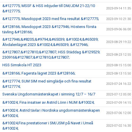
&#127775; MSSF & HSS inbjuder till DM/JDM 21-22/10
2023-09-14 11:35
&#127775;
&#127775; Masdoppet 2023 med fina resultat &#127775;
2023-09-10 21:30
&#128166; Masdoppet 2023 &#127946; Höstens första
2023-09-06 06:00
tävling &#128166;
&#127946;&#8205;&#9794;&#65039; &#10024;&#65039;
2023-08-29 19:22
Älvdalenlägret 2023 &#10024;&#65039; &#127946;
&#127807;&#127810;&#127807; HSS Städdag &#129529;
2023-08-23 12:55
230916&#127807;&#127810;&#127807;
HSS Simskola HT 2023
2023-08-15 15:00
&#128166; Fagersta lägret 2023 &#128166;
2023-08-13 15:50
&#127774; SUM SIM med simglädje och fina resultat
2023-07-24 16:22
&#127774;
Svenska Ungdomsmästerskapet i simning 12/7 – 16/7
2023-07-12 05:00
&#10024; Fina insatser av Astrid Lönn i NUM &#10024;
2023-07-09 14:15
&#10024; Astrid tävlar i Nordiska ungdomsmästerskapen
2023-07-06 12:00
&#10024;
&#10024;Fina prestationer i SM/JSM på Navet i Umeå
2023-07-02 16:30
&#10024;