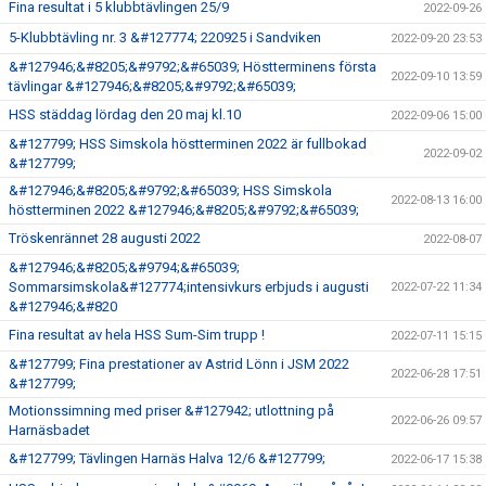
Fina resultat i 5 klubbtävlingen 25/9
2022-09-26
5-Klubbtävling nr. 3 &#127774; 220925 i Sandviken
2022-09-20 23:53
&#127946;&#8205;&#9792;&#65039; Höstterminens första
2022-09-10 13:59
tävlingar &#127946;&#8205;&#9792;&#65039;
HSS städdag lördag den 20 maj kl.10
2022-09-06 15:00
&#127799; HSS Simskola höstterminen 2022 är fullbokad
2022-09-02
&#127799;
&#127946;&#8205;&#9792;&#65039; HSS Simskola
2022-08-13 16:00
höstterminen 2022 &#127946;&#8205;&#9792;&#65039;
Tröskenrännet 28 augusti 2022
2022-08-07
&#127946;&#8205;&#9794;&#65039;
Sommarsimskola&#127774;intensivkurs erbjuds i augusti
2022-07-22 11:34
&#127946;&#820
Fina resultat av hela HSS Sum-Sim trupp !
2022-07-11 15:15
&#127799; Fina prestationer av Astrid Lönn i JSM 2022
2022-06-28 17:51
&#127799;
Motionssimning med priser &#127942; utlottning på
2022-06-26 09:57
Harnäsbadet
&#127799; Tävlingen Harnäs Halva 12/6 &#127799;
2022-06-17 15:38