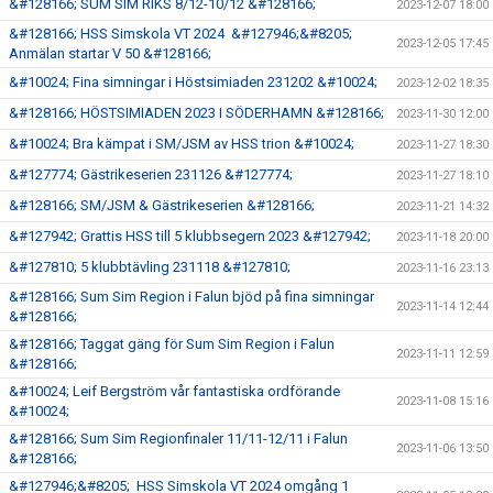
&#128166; SUM SIM RIKS 8/12-10/12 &#128166;
2023-12-07 18:00
&#128166; HSS Simskola VT 2024 &#127946;&#8205;
2023-12-05 17:45
Anmälan startar V 50 &#128166;
&#10024; Fina simningar i Höstsimiaden 231202 &#10024;
2023-12-02 18:35
&#128166; HÖSTSIMIADEN 2023 I SÖDERHAMN &#128166;
2023-11-30 12:00
&#10024; Bra kämpat i SM/JSM av HSS trion &#10024;
2023-11-27 18:30
&#127774; Gästrikeserien 231126 &#127774;
2023-11-27 18:10
&#128166; SM/JSM & Gästrikeserien &#128166;
2023-11-21 14:32
&#127942; Grattis HSS till 5 klubbsegern 2023 &#127942;
2023-11-18 20:00
&#127810; 5 klubbtävling 231118 &#127810;
2023-11-16 23:13
&#128166; Sum Sim Region i Falun bjöd på fina simningar
2023-11-14 12:44
&#128166;
&#128166; Taggat gäng för Sum Sim Region i Falun
2023-11-11 12:59
&#128166;
&#10024; Leif Bergström vår fantastiska ordförande
2023-11-08 15:16
&#10024;
&#128166; Sum Sim Regionfinaler 11/11-12/11 i Falun
2023-11-06 13:50
&#128166;
&#127946;&#8205; HSS Simskola VT 2024 omgång 1