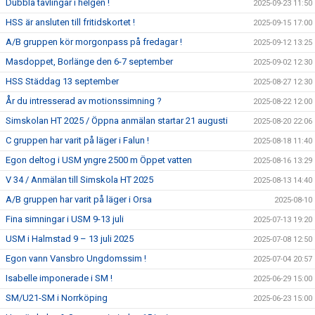
Dubbla tävlingar i helgen !
2025-09-23 11:50
HSS är ansluten till fritidskortet !
2025-09-15 17:00
A/B gruppen kör morgonpass på fredagar !
2025-09-12 13:25
Masdoppet, Borlänge den 6-7 september
2025-09-02 12:30
HSS Städdag 13 september
2025-08-27 12:30
År du intresserad av motionssimning ?
2025-08-22 12:00
Simskolan HT 2025 / Öppna anmälan startar 21 augusti
2025-08-20 22:06
C gruppen har varit på läger i Falun !
2025-08-18 11:40
Egon deltog i USM yngre 2500 m Öppet vatten
2025-08-16 13:29
V 34 / Anmälan till Simskola HT 2025
2025-08-13 14:40
A/B gruppen har varit på läger i Orsa
2025-08-10
Fina simningar i USM 9-13 juli
2025-07-13 19:20
USM i Halmstad 9 – 13 juli 2025
2025-07-08 12:50
Egon vann Vansbro Ungdomssim !
2025-07-04 20:57
Isabelle imponerade i SM !
2025-06-29 15:00
SM/U21-SM i Norrköping
2025-06-23 15:00