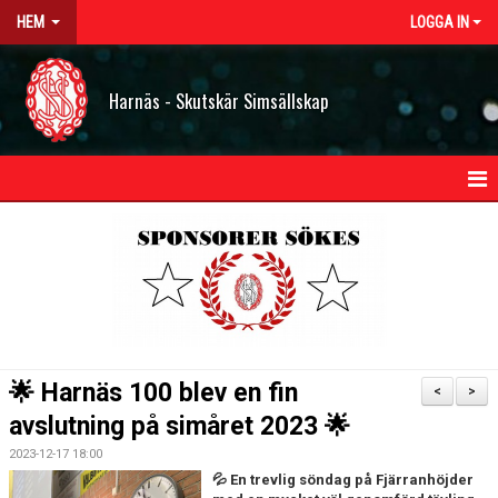
HEM
LOGGA IN
Harnäs - Skutskär Simsällskap
HEM
NYHETER
OM HSS
KONTAKT
🌟 Harnäs 100 blev en fin
<
>
STYRELSEN
avslutning på simåret 2023 🌟
2023-12-17 18:00
BILDGALLERI
💦 En trevlig söndag på Fjärranhöjder