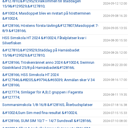
&#127810;&#129529;Välkommen till städdagen
2024-09-12 12:00
15/9&#129529;&#127810;
&#10024; Masdoppet blev en rivstart på höstterminen
2024-09-08 16:20
&#10024;
&#128166; Höstens första tävling&#127807;Masdoppet 7-
2024-09-05 13:55
8/9 &#128166;
HSS Simskola HT 2024 &#10024; Fåtalplatser kvar i
2024-08-30 15:50
Silverfisken
&#127810;&#129529;Städdag på Harnäsbadet
2024-08-26 12:00
15/9&#129529;&#127810;
&#128166; Tröskenrännet anno 2024 &#10024; Swimrun
2024-08-22 20:00
Gästrikland 25/8 på Harnäsbadet&#128166;
&#128166; HSS Simskola HT 2024
&#127946;&#8205;&#9794;&#65039; Anmälan sker V 34
2024-08-16 17:00
&#128166;
&#127774; Simläger för A,B,C gruppen i Fagersta
2024-08-11 19:35
&#127774;
Sommarsimskola 1/8-16/8 &#128165; Återbudsplatser
2024-07-18 16:38
&#10024;Sum Sim med fina resultat &#10024;
2024-07-15 15:33
&#128166; SUM SIM 10/7 – 14/7 Sundsvall &#128166;
2024-07-10 08:00