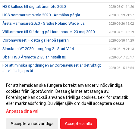
HSS kallese till digitalt årsmöte 2020
2020-06-01 14:26
HSS sommarsimskola 2020 - Anmälan pågår
2020-05-29 21:27
Årets Harnäsare 2020 - Grattis Roland Wadelius
2020-05-26 19:02
Välkommen till Städdag på Harnäsbadet 23 maj 2020
2020-04-21 15:19
Coronaviruset – detta gäller på Fjärran
2020-03-30 14:29
Simskola VT 2020 - omgång 2 - Start V 14
2020-03-19 21:13
Obs ! HSS Årsmöte 21/3 är inställt !!!!
2020-03-17 20:17
För att minska spridningen av Coronaviruset är det viktigt
2020-03-15 15:54
att vi alla hjälps åt
5 klubbtävlingen den 15 mars är inställd !
2020-03-13 11:42
För att hemsidan ska fungera korrekt använder vi nödvändiga
Äntligen har vi fått upp våra sponsorskyltar på Fjärran
2020-03-08 22:59
cookies från SportAdmin. Dessa går inte att stänga av.
Erbjudande om att gå funktionärsutbildning 21/3
2020-02-27 04:34
Föreningen kan också använda frivilliga cookies, t.ex. för statistik
eller marknadsföring. Du väljer själv om du vill acceptera dessa.
HSS årsmöte 21/3 men utprovning av profilkläder !
2020-02-21 15:59
Anpassa dina val
Simskola VT 2020 - omgång 2 - Start V 14
2020-02-12 21:42
Tacka för er feedback i medlemsenkäten
2020-02-07 10:39
Acceptera nödvändiga
Acceptera alla
Dubbla tävlingar 1:a helgen i februari 2020
2020-01-31