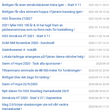
Äntligen får även simskolabarnen träna igen -- Start V 11
2021-03-11 23:51
Äntligen får våra simmare hoppa i Fjärrans bassäng igen !
2021-02-18 15:23
HSS Årsmöte 210327
2021-02-09 16:58
2021 fyller HSS 100 år & Vi har tagit fram en
2021-01-14 23:42
jubileumsmössa som nu finns redo för beställning !
HSS Simskola VT 2021 - Start V 11
2020-11-20 16:44
SUM SIM November 2020 - Sundsvall
2020-11-07 12:41
Gästrikeserien 4 - Inställt
2020-11-04 12:55
Lokala tävlingar arrangeras på Fjärran denna oktober helg !
2020-10-17 20:50
Swim of Hope 2020 - Tack alla sponsorer !
2020-09-29
Tillsammans simmade de 88 500 meter för forskningen !
2020-09-22 23:45
Äntligen blev det dags för tävling !
2020-09-19 14:39
Swim of Hope 22/9-2020
2020-08-25 20:00
Nytt datum för HSS Städdag Harnäsbadet 26/9
2020-08-18 03:31
Simskola HT 2020 - Start V 37 / September
2020-06-28 17:24
Idag 2/6 börjar utesäsongen ute vid vårt vackra
2020-06-02 11:51
Harnäsbadet !