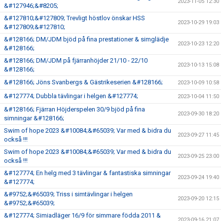
2023-11-05 12:30
&#127946;&#8205;
&#127810;&#127809; Trevligt höstlov önskar HSS
2023-10-29 19:03
&#127809;&#127810;
&#128166; DM/JDM bjöd på fina prestationer & simglädje
2023-10-23 12:20
&#128166;
&#128166; DM/JDM på fjärranhöjder 21/10 - 22/10
2023-10-13 15:08
&#128166;
&#128166; Jöns Svanbergs & Gästrikeserien &#128166;
2023-10-09 10:58
&#127774; Dubbla tävlingar i helgen &#127774;
2023-10-04 11:50
&#128166; Fjärran Höjderspelen 30/9 bjöd på fina
2023-09-30 18:20
simningar &#128166;
Swim of hope 2023 &#10084;&#65039; Var med & bidra du
2023-09-27 11:45
också !!!
Swim of hope 2023 &#10084;&#65039; Var med & bidra du
2023-09-25 23:00
också !!!
&#127774; En helg med 3 tävlingar & fantastiska simningar
2023-09-24 19:40
&#127774;
&#9752;&#65039; Triss i simtävlingar i helgen
2023-09-20 12:15
&#9752;&#65039;
&#127774; Simiadläger 16/9 för simmare födda 2011 &
2023-09-16 21:07