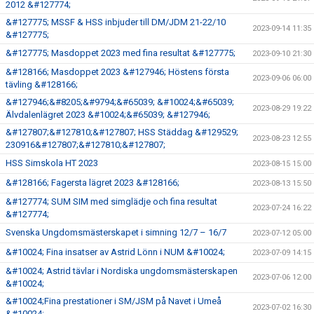
2012 &#127774;
&#127775; MSSF & HSS inbjuder till DM/JDM 21-22/10
2023-09-14 11:35
&#127775;
&#127775; Masdoppet 2023 med fina resultat &#127775;
2023-09-10 21:30
&#128166; Masdoppet 2023 &#127946; Höstens första
2023-09-06 06:00
tävling &#128166;
&#127946;&#8205;&#9794;&#65039; &#10024;&#65039;
2023-08-29 19:22
Älvdalenlägret 2023 &#10024;&#65039; &#127946;
&#127807;&#127810;&#127807; HSS Städdag &#129529;
2023-08-23 12:55
230916&#127807;&#127810;&#127807;
HSS Simskola HT 2023
2023-08-15 15:00
&#128166; Fagersta lägret 2023 &#128166;
2023-08-13 15:50
&#127774; SUM SIM med simglädje och fina resultat
2023-07-24 16:22
&#127774;
Svenska Ungdomsmästerskapet i simning 12/7 – 16/7
2023-07-12 05:00
&#10024; Fina insatser av Astrid Lönn i NUM &#10024;
2023-07-09 14:15
&#10024; Astrid tävlar i Nordiska ungdomsmästerskapen
2023-07-06 12:00
&#10024;
&#10024;Fina prestationer i SM/JSM på Navet i Umeå
2023-07-02 16:30
&#10024;