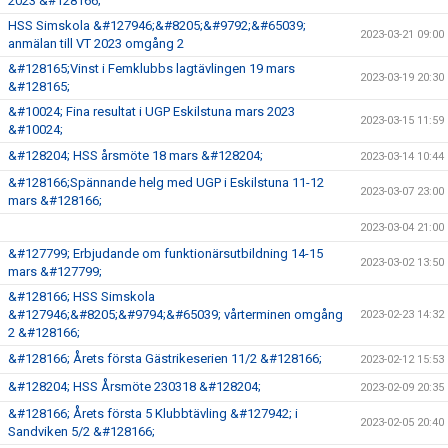
2023 &#128166;
HSS Simskola &#127946;&#8205;&#9792;&#65039;
2023-03-21 09:00
anmälan till VT 2023 omgång 2
&#128165;Vinst i Femklubbs lagtävlingen 19 mars
2023-03-19 20:30
&#128165;
&#10024; Fina resultat i UGP Eskilstuna mars 2023
2023-03-15 11:59
&#10024;
&#128204; HSS årsmöte 18 mars &#128204;
2023-03-14 10:44
&#128166;Spännande helg med UGP i Eskilstuna 11-12
2023-03-07 23:00
mars &#128166;
2023-03-04 21:00
&#127799; Erbjudande om funktionärsutbildning 14-15
2023-03-02 13:50
mars &#127799;
&#128166; HSS Simskola
&#127946;&#8205;&#9794;&#65039; vårterminen omgång
2023-02-23 14:32
2 &#128166;
&#128166; Årets första Gästrikeserien 11/2 &#128166;
2023-02-12 15:53
&#128204; HSS Årsmöte 230318 &#128204;
2023-02-09 20:35
&#128166; Årets första 5 Klubbtävling &#127942; i
2023-02-05 20:40
Sandviken 5/2 &#128166;