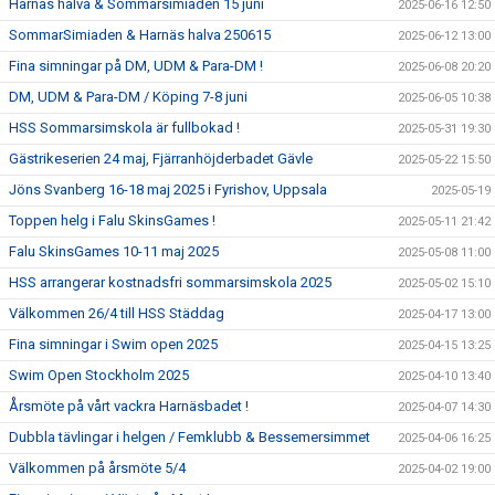
Harnäs halva & Sommarsimiaden 15 juni
2025-06-16 12:50
SommarSimiaden & Harnäs halva 250615
2025-06-12 13:00
Fina simningar på DM, UDM & Para-DM !
2025-06-08 20:20
DM, UDM & Para-DM / Köping 7-8 juni
2025-06-05 10:38
HSS Sommarsimskola är fullbokad !
2025-05-31 19:30
Gästrikeserien 24 maj, Fjärranhöjderbadet Gävle
2025-05-22 15:50
Jöns Svanberg 16-18 maj 2025 i Fyrishov, Uppsala
2025-05-19
Toppen helg i Falu SkinsGames !
2025-05-11 21:42
Falu SkinsGames 10-11 maj 2025
2025-05-08 11:00
HSS arrangerar kostnadsfri sommarsimskola 2025
2025-05-02 15:10
Välkommen 26/4 till HSS Städdag
2025-04-17 13:00
Fina simningar i Swim open 2025
2025-04-15 13:25
Swim Open Stockholm 2025
2025-04-10 13:40
Årsmöte på vårt vackra Harnäsbadet !
2025-04-07 14:30
Dubbla tävlingar i helgen / Femklubb & Bessemersimmet
2025-04-06 16:25
Välkommen på årsmöte 5/4
2025-04-02 19:00