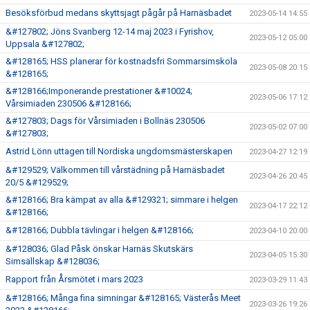
Besöksförbud medans skyttsjagt pågår på Harnäsbadet
2023-05-14 14:55
&#127802; Jöns Svanberg 12-14 maj 2023 i Fyrishov,
2023-05-12 05:00
Uppsala &#127802;
&#128165; HSS planerar för kostnadsfri Sommarsimskola
2023-05-08 20:15
&#128165;
&#128166;Imponerande prestationer &#10024;
2023-05-06 17:12
Vårsimiaden 230506 &#128166;
&#127803; Dags för Vårsimiaden i Bollnäs 230506
2023-05-02 07:00
&#127803;
Astrid Lönn uttagen till Nordiska ungdomsmästerskapen
2023-04-27 12:19
&#129529; Välkommen till vårstädning på Harnäsbadet
2023-04-26 20:45
20/5 &#129529;
&#128166; Bra kämpat av alla &#129321; simmare i helgen
2023-04-17 22:12
&#128166;
&#128166; Dubbla tävlingar i helgen &#128166;
2023-04-10 20:00
&#128036; Glad Påsk önskar Harnäs Skutskärs
2023-04-05 15:30
Simsällskap &#128036;
Rapport från Årsmötet i mars 2023
2023-03-29 11:43
&#128166; Många fina simningar &#128165; Västerås Meet
2023-03-26 19:26