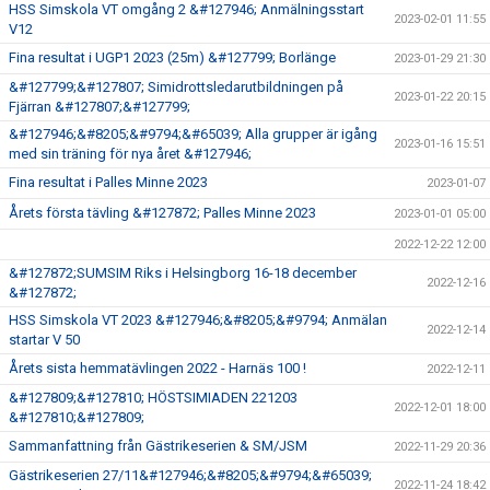
HSS Simskola VT omgång 2 &#127946; Anmälningsstart
2023-02-01 11:55
V12
Fina resultat i UGP1 2023 (25m) &#127799; Borlänge
2023-01-29 21:30
&#127799;&#127807; Simidrottsledarutbildningen på
2023-01-22 20:15
Fjärran &#127807;&#127799;
&#127946;&#8205;&#9794;&#65039; Alla grupper är igång
2023-01-16 15:51
med sin träning för nya året &#127946;
Fina resultat i Palles Minne 2023
2023-01-07
Årets första tävling &#127872; Palles Minne 2023
2023-01-01 05:00
2022-12-22 12:00
&#127872;SUMSIM Riks i Helsingborg 16-18 december
2022-12-16
&#127872;
HSS Simskola VT 2023 &#127946;&#8205;&#9794; Anmälan
2022-12-14
startar V 50
Årets sista hemmatävlingen 2022 - Harnäs 100 !
2022-12-11
&#127809;&#127810; HÖSTSIMIADEN 221203
2022-12-01 18:00
&#127810;&#127809;
Sammanfattning från Gästrikeserien & SM/JSM
2022-11-29 20:36
Gästrikeserien 27/11&#127946;&#8205;&#9794;&#65039;
2022-11-24 18:42