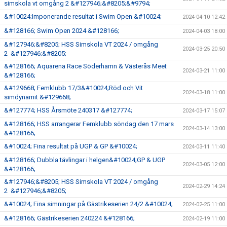
simskola vt omgång 2 &#127946;&#8205;&#9794;
&#10024;Imponerande resultat i Swim Open &#10024;
2024-04-10 12:42
&#128166; Swim Open 2024 &#128166;
2024-04-03 18:00
&#127946;&#8205; HSS Simskola VT 2024 / omgång
2024-03-25 20:50
2 &#127946;&#8205;
&#128166; Aquarena Race Söderhamn & Västerås Meet
2024-03-21 11:00
&#128166;
&#129668; Femklubb 17/3&#10024;Röd och Vit
2024-03-18 11:00
simdynamit &#129668;
&#127774; HSS Årsmöte 240317 &#127774;
2024-03-17 15:07
&#128166; HSS arrangerar Femklubb söndag den 17 mars
2024-03-14 13:00
&#128166;
&#10024; Fina resultat på UGP & GP &#10024;
2024-03-11 11:40
&#128166; Dubbla tävlingar i helgen&#10024;GP & UGP
2024-03-05 12:00
&#128166;
&#127946;&#8205; HSS Simskola VT 2024 / omgång
2024-02-29 14:24
2 &#127946;&#8205;
&#10024; Fina simningar på Gästrikeserien 24/2 &#10024;
2024-02-25 11:00
&#128166; Gästrikeserien 240224 &#128166;
2024-02-19 11:00