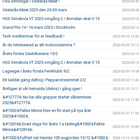
Fina simningar i Västerås Meet !
2025-03-30
Västerås Meet 2025 den 29-30 mars
2025-03-28
HSS Simskola VT 2025 omgång 2 / Anmälan sker V 13
2025-03-18
Grand Prix 14–16 mars 2025 i Stockholm
2025-03-13
Tack medlemmar för er feedback !
2025-03-10 12:50
Är du intresserad av att motionssimma ?
2025-03-03 15:13
Årets första Gästrikeserie 15/2
2025-02-15
HSS Simskola VT 2025 omgång 2 / Anmälan sker V 13
2025-02-13
Lagseger i årets första Femklubb 9/2
2025-02-09 19:58
Ett laddat gäng deltog i Pepparrotssimmet 2/2
2025-02-03 11:45
Äntligen är vår hemsida (delvis) i gång igen !
2025-01-25 13:17
&#127774; Nu har alla grupper startat vårterminen
2025-01-13 11:30
2025&#127774;
&#10024;Palles Minne blev en fin start på nya året
2025-01-07 11:50
2025&#10024;
&#128166;Snart dags för årets 1:a tävling&#10024;Palles
2025-01-01 15:00
Minne&#128166;
&#10024;Fullfart när Harnäs 100 avgjordes 15/12 &#10024;
2024-12-15 16:50