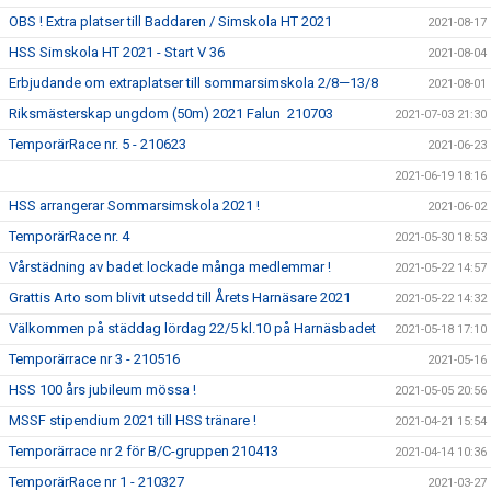
OBS ! Extra platser till Baddaren / Simskola HT 2021
2021-08-17
HSS Simskola HT 2021 - Start V 36
2021-08-04
Erbjudande om extraplatser till sommarsimskola 2/8—13/8
2021-08-01
Riksmästerskap ungdom (50m) 2021 Falun 210703
2021-07-03 21:30
TemporärRace nr. 5 - 210623
2021-06-23
2021-06-19 18:16
HSS arrangerar Sommarsimskola 2021 !
2021-06-02
TemporärRace nr. 4
2021-05-30 18:53
Vårstädning av badet lockade många medlemmar !
2021-05-22 14:57
Grattis Arto som blivit utsedd till Årets Harnäsare 2021
2021-05-22 14:32
Välkommen på städdag lördag 22/5 kl.10 på Harnäsbadet
2021-05-18 17:10
Temporärrace nr 3 - 210516
2021-05-16
HSS 100 års jubileum mössa !
2021-05-05 20:56
MSSF stipendium 2021 till HSS tränare !
2021-04-21 15:54
Temporärrace nr 2 för B/C-gruppen 210413
2021-04-14 10:36
TemporärRace nr 1 - 210327
2021-03-27