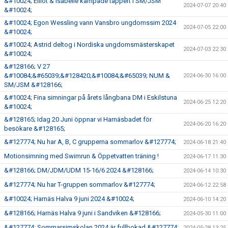
&#10024; Elliot & Isabelle kämpade tappert i SM/JSM
2024-07-07 20:40
&#10024;
&#10024; Egon Wessling vann Vansbro ungdomssim 2024
2024-07-05 22:00
&#10024;
&#10024; Astrid deltog i Nordiska ungdomsmästerskapet
2024-07-03 22:30
&#10024;
&#128166; V 27
&#10084;&#65039;&#128420;&#10084;&#65039; NUM &
2024-06-30 16:00
SM/JSM &#128166;
&#10024; Fina simningar på årets långbana DM i Eskilstuna
2024-06-25 12:20
&#10024;
&#128165; Idag 20 Juni öppnar vi Harnäsbadet för
2024-06-20 16:20
besökare &#128165;
&#127774; Nu har A, B, C grupperna sommarlov &#127774;
2024-06-18 21:40
Motionsimning med Swimrun & Öppetvatten träning !
2024-06-17 11:30
&#128166; DM/JDM/UDM 15-16/6 2024 &#128166;
2024-06-14 10:30
&#127774; Nu har T-gruppen sommarlov &#127774;
2024-06-12 22:58
&#10024; Harnäs Halva 9 juni 2024 &#10024;
2024-06-10 14:20
&#128166; Harnäs Halva 9 juni i Sandviken &#128166;
2024-05-30 11:00
&#127774; Sommarsimskolan 2024 är fullbokad &#127774;
2024-05-28 13:25