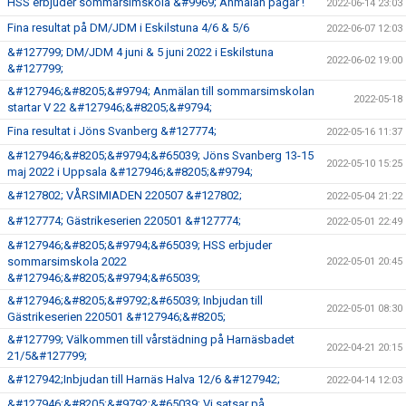
HSS erbjuder sommarsimskola &#9969; Anmälan pågår !
2022-06-14 23:03
Fina resultat på DM/JDM i Eskilstuna 4/6 & 5/6
2022-06-07 12:03
&#127799; DM/JDM 4 juni & 5 juni 2022 i Eskilstuna
2022-06-02 19:00
&#127799;
&#127946;&#8205;&#9794; Anmälan till sommarsimskolan
2022-05-18
startar V 22 &#127946;&#8205;&#9794;
Fina resultat i Jöns Svanberg &#127774;
2022-05-16 11:37
&#127946;&#8205;&#9794;&#65039; Jöns Svanberg 13-15
2022-05-10 15:25
maj 2022 i Uppsala &#127946;&#8205;&#9794;
&#127802; VÅRSIMIADEN 220507 &#127802;
2022-05-04 21:22
&#127774; Gästrikeserien 220501 &#127774;
2022-05-01 22:49
&#127946;&#8205;&#9794;&#65039; HSS erbjuder
sommarsimskola 2022
2022-05-01 20:45
&#127946;&#8205;&#9794;&#65039;
&#127946;&#8205;&#9792;&#65039; Inbjudan till
2022-05-01 08:30
Gästrikeserien 220501 &#127946;&#8205;
&#127799; Välkommen till vårstädning på Harnäsbadet
2022-04-21 20:15
21/5&#127799;
&#127942;Inbjudan till Harnäs Halva 12/6 &#127942;
2022-04-14 12:03
&#127946;&#8205;&#9792;&#65039; Vi satsar på