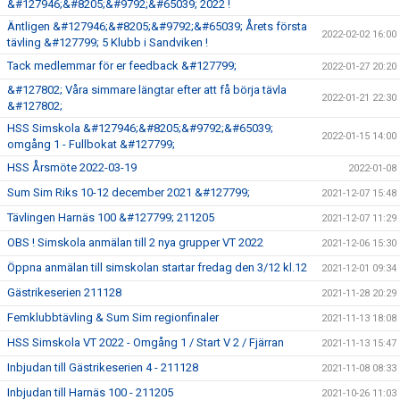
&#127946;&#8205;&#9792;&#65039; 2022 !
Äntligen &#127946;&#8205;&#9792;&#65039; Årets första
2022-02-02 16:00
tävling &#127799; 5 Klubb i Sandviken !
Tack medlemmar för er feedback &#127799;
2022-01-27 20:20
&#127802; Våra simmare längtar efter att få börja tävla
2022-01-21 22:30
&#127802;
HSS Simskola &#127946;&#8205;&#9792;&#65039;
2022-01-15 14:00
omgång 1 - Fullbokat &#127799;
HSS Årsmöte 2022-03-19
2022-01-08
Sum Sim Riks 10-12 december 2021 &#127799;
2021-12-07 15:48
Tävlingen Harnäs 100 &#127799; 211205
2021-12-07 11:29
OBS ! Simskola anmälan till 2 nya grupper VT 2022
2021-12-06 15:30
Öppna anmälan till simskolan startar fredag den 3/12 kl.12
2021-12-01 09:34
Gästrikeserien 211128
2021-11-28 20:29
Femklubbtävling & Sum Sim regionfinaler
2021-11-13 18:08
HSS Simskola VT 2022 - Omgång 1 / Start V 2 / Fjärran
2021-11-13 15:47
Inbjudan till Gästrikeserien 4 - 211128
2021-11-08 08:33
Inbjudan till Harnäs 100 - 211205
2021-10-26 11:03