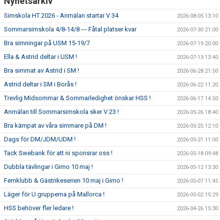
Nyhetsarkiv
Simskola HT 2026 - Anmälan startar V 34
2026-08-05 13:10
Sommarsimskola 4/8-14/8 --- Fåtal platser kvar
2026-07-30 21:00
Bra simningar på USM 15-19/7
2026-07-19 20:00
Ella & Astrid deltar i USM !
2026-07-13 13:40
Bra simmat av Astrid i SM !
2026-06-28 21:50
Astrid deltar i SM i Borås !
2026-06-22 11:20
Trevlig Midsommar & Sommarledighet önskar HSS !
2026-06-17 14:50
Anmälan till Sommarsimskola sker V 23 !
2026-05-26 18:40
Bra kämpat av våra simmare på DM !
2026-05-25 12:10
Dags för DM/JDM/UDM !
2026-05-21 11:00
Tack Swebank för att ni sponsrar oss !
2026-05-18 09:48
Dubbla tävlingar i Gimo 10 maj !
2026-05-12 13:30
Femklubb & Gästrikeserien 10 maj i Gimo !
2026-05-07 11:45
Läger för U grupperna på Mallorca !
2026-05-02 15:29
HSS behöver fler ledare !
2026-04-26 15:30