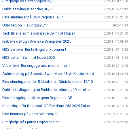
Simglädje på fjärranhöjder 30/11
2025-12-01 11:30
Dubbla tävlingar söndag 30/11
2025-11-27 12:42
Fina simningar på USM region i Falun !
2025-11-23 21:00
USM region i Falun 22-23/11
2025-11-19
Tack till alla som sponsrade Swim of Hope !
2025-11-12 21:00
Isabelle deltog i Svenska Simspelen 2025
2025-11-10 08:20
HSS behöver fler tävlingsfunktionärer !
2025-11-07 13:30
HSS deltar i Swim of hope 2025
2025-11-03 13:40
Vi behöver fler engagerade medlemmar !
2025-10-27 12:45
Astrid deltog på Speedo Swim Meet / Nytt Klubbrekord
2025-10-21 22:54
Fina simningar under 5-klubb och Gästrikeserien 19/10
2025-10-20 11:55
Dubbel tävlingsdag på Parkbadet söndag 19 oktober !
2025-10-16 21:50
Fina framgångar på helgens Regionala GP
2025-10-13 11:15
Snart dags för Regionalt GP/DM/Para-DM 2025 Falun
2025-10-07 12:00
Fina insatser på Jöns Svanbergs !
2025-09-28 21:23
Simglädje på Fjärran Höjderspelen !
2025-09-27 22:13