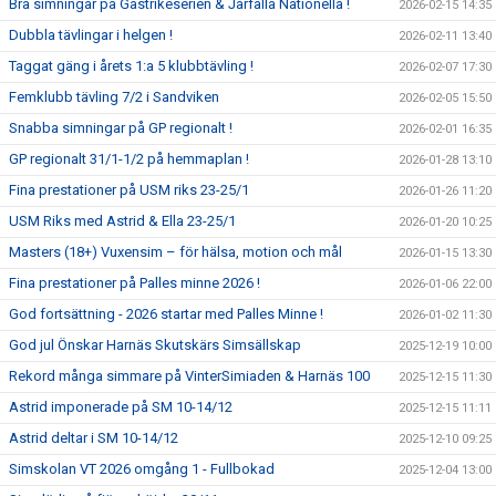
Bra simningar på Gästrikeserien & Järfälla Nationella !
2026-02-15 14:35
Dubbla tävlingar i helgen !
2026-02-11 13:40
Taggat gäng i årets 1:a 5 klubbtävling !
2026-02-07 17:30
Femklubb tävling 7/2 i Sandviken
2026-02-05 15:50
Snabba simningar på GP regionalt !
2026-02-01 16:35
GP regionalt 31/1-1/2 på hemmaplan !
2026-01-28 13:10
Fina prestationer på USM riks 23-25/1
2026-01-26 11:20
USM Riks med Astrid & Ella 23-25/1
2026-01-20 10:25
Masters (18+) Vuxensim – för hälsa, motion och mål
2026-01-15 13:30
Fina prestationer på Palles minne 2026 !
2026-01-06 22:00
God fortsättning - 2026 startar med Palles Minne !
2026-01-02 11:30
God jul Önskar Harnäs Skutskärs Simsällskap
2025-12-19 10:00
Rekord många simmare på VinterSimiaden & Harnäs 100
2025-12-15 11:30
Astrid imponerade på SM 10-14/12
2025-12-15 11:11
Astrid deltar i SM 10-14/12
2025-12-10 09:25
Simskolan VT 2026 omgång 1 - Fullbokad
2025-12-04 13:00