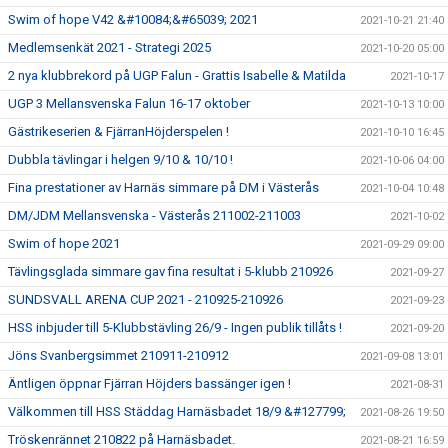
Swim of hope V42 &#10084;&#65039; 2021
2021-10-21 21:40
Medlemsenkät 2021 - Strategi 2025
2021-10-20 05:00
2 nya klubbrekord på UGP Falun - Grattis Isabelle & Matilda
2021-10-17
UGP 3 Mellansvenska Falun 16-17 oktober
2021-10-13 10:00
Gästrikeserien & FjärranHöjderspelen !
2021-10-10 16:45
Dubbla tävlingar i helgen 9/10 & 10/10 !
2021-10-06 04:00
Fina prestationer av Harnäs simmare på DM i Västerås
2021-10-04 10:48
DM/JDM Mellansvenska - Västerås 211002-211003
2021-10-02
Swim of hope 2021
2021-09-29 09:00
Tävlingsglada simmare gav fina resultat i 5-klubb 210926
2021-09-27
SUNDSVALL ARENA CUP 2021 - 210925-210926
2021-09-23
HSS inbjuder till 5-Klubbstävling 26/9 - Ingen publik tillåts !
2021-09-20
Jöns Svanbergsimmet 210911-210912
2021-09-08 13:01
Äntligen öppnar Fjärran Höjders bassänger igen !
2021-08-31
Välkommen till HSS Städdag Harnäsbadet 18/9 &#127799;
2021-08-26 19:50
Tröskenrännet 210822 på Harnäsbadet.
2021-08-21 16:59