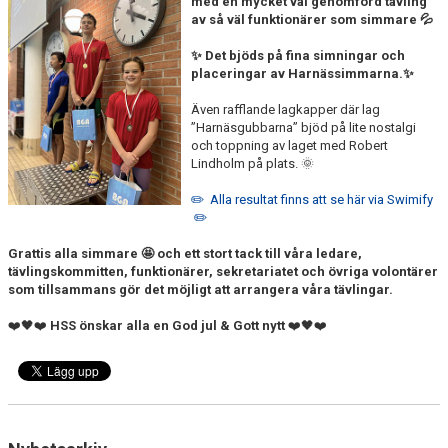
med en mycket väl genomförd tävling
FJÄRRANHÖJDERBADET
av så väl funktionärer som simmare 💦
HARNÄSBADET
✨ Det bjöds på fina simningar och
placeringar av Harnässimmarna.✨
Även rafflande lagkapper där lag
”Harnäsgubbarna” bjöd på lite nostalgi
och toppning av laget med Robert
Lindholm på plats. 🌞
✏️ Alla resultat finns att se här via Swimify
✏️
Grattis alla simmare 🤩 och ett stort tack till våra ledare,
tävlingskommitten, funktionärer, sekretariatet och övriga volontärer
som tillsammans gör det möjligt att arrangera våra tävlingar.
❤️🖤❤️
HSS önskar alla en God jul & Gott nytt
❤️🖤❤️