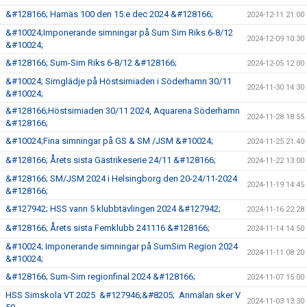
&#128166; Harnäs 100 den 15:e dec 2024 &#128166;
2024-12-11 21:00
&#10024;Imponerande simningar på Sum Sim Riks 6-8/12
2024-12-09 10:30
&#10024;
&#128166; Sum-Sim Riks 6-8/12 &#128166;
2024-12-05 12:00
&#10024; Simglädje på Höstsimiaden i Söderhamn 30/11
2024-11-30 14:30
&#10024;
&#128166;Höstsimiaden 30/11 2024, Aquarena Söderhamn
2024-11-28 18:55
&#128166;
&#10024;Fina simningar på GS & SM /JSM &#10024;
2024-11-25 21:40
&#128166; Årets sista Gästrikeserie 24/11 &#128166;
2024-11-22 13:00
&#128166; SM/JSM 2024 i Helsingborg den 20-24/11-2024
2024-11-19 14:45
&#128166;
&#127942; HSS vann 5 klubbtävlingen 2024 &#127942;
2024-11-16 22:28
&#128166; Årets sista Femklubb 241116 &#128166;
2024-11-14 14:50
&#10024; Imponerande simningar på SumSim Region 2024
2024-11-11 08:20
&#10024;
&#128166; Sum-Sim regionfinal 2024 &#128166;
2024-11-07 15:00
HSS Simskola VT 2025 &#127946;&#8205; Anmälan sker V
2024-11-03 13:30