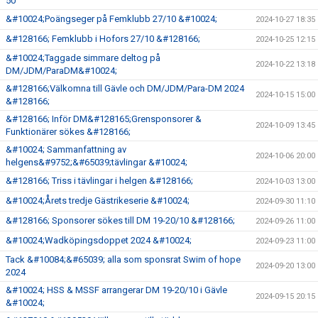
50
&#10024;Poängseger på Femklubb 27/10 &#10024;
2024-10-27 18:35
&#128166; Femklubb i Hofors 27/10 &#128166;
2024-10-25 12:15
&#10024;Taggade simmare deltog på
2024-10-22 13:18
DM/JDM/ParaDM&#10024;
&#128166;Välkomna till Gävle och DM/JDM/Para-DM 2024
2024-10-15 15:00
&#128166;
&#128166; Inför DM&#128165;Grensponsorer &
2024-10-09 13:45
Funktionärer sökes &#128166;
&#10024; Sammanfattning av
2024-10-06 20:00
helgens&#9752;&#65039;tävlingar &#10024;
&#128166; Triss i tävlingar i helgen &#128166;
2024-10-03 13:00
&#10024;Årets tredje Gästrikeserie &#10024;
2024-09-30 11:10
&#128166; Sponsorer sökes till DM 19-20/10 &#128166;
2024-09-26 11:00
&#10024;Wadköpingsdoppet 2024 &#10024;
2024-09-23 11:00
Tack &#10084;&#65039; alla som sponsrat Swim of hope
2024-09-20 13:00
2024
&#10024; HSS & MSSF arrangerar DM 19-20/10 i Gävle
2024-09-15 20:15
&#10024;