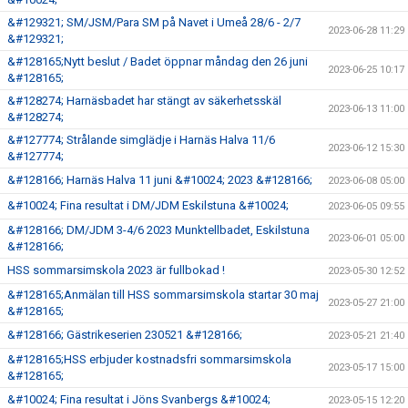
&#129321; SM/JSM/Para SM på Navet i Umeå 28/6 - 2/7
2023-06-28 11:29
&#129321;
&#128165;Nytt beslut / Badet öppnar måndag den 26 juni
2023-06-25 10:17
&#128165;
&#128274; Harnäsbadet har stängt av säkerhetsskäl
2023-06-13 11:00
&#128274;
&#127774; Strålande simglädje i Harnäs Halva 11/6
2023-06-12 15:30
&#127774;
&#128166; Harnäs Halva 11 juni &#10024; 2023 &#128166;
2023-06-08 05:00
&#10024; Fina resultat i DM/JDM Eskilstuna &#10024;
2023-06-05 09:55
&#128166; DM/JDM 3-4/6 2023 Munktellbadet, Eskilstuna
2023-06-01 05:00
&#128166;
HSS sommarsimskola 2023 är fullbokad !
2023-05-30 12:52
&#128165;Anmälan till HSS sommarsimskola startar 30 maj
2023-05-27 21:00
&#128165;
&#128166; Gästrikeserien 230521 &#128166;
2023-05-21 21:40
&#128165;HSS erbjuder kostnadsfri sommarsimskola
2023-05-17 15:00
&#128165;
&#10024; Fina resultat i Jöns Svanbergs &#10024;
2023-05-15 12:20