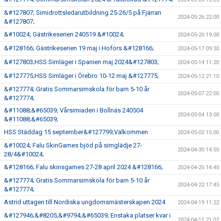
&#127807; Simidrottsledarutbildning 25-26/5 på Fjärran
2024-05-26 22:00
&#127807;
&#10024; Gästrikeserien 240519 &#10024;
2024-05-20 19:00
&#128166; Gästrikeserien 19 maj i Hofors &#128166;
2024-05-17 09:30
&#127803;HSS Simläger i Spanien maj 2024&#127803;
2024-05-14 11:20
&#127775;HSS Simläger i Örebro 10-12 maj &#127775;
2024-05-12 21:10
&#127774; Gratis Sommarsimskola för barn 5-10 år
2024-05-07 22:00
&#127774;
&#11088;&#65039; Vårsimiaden i Bollnäs 240504
2024-05-04 13:00
&#11088;&#65039;
HSS Städdag 15 september&#127799;Välkommen
2024-05-02 15:00
&#10024; Falu SkinGames bjöd på simglädje 27-
2024-04-30 14:50
28/4&#10024;
&#128166; Falu skinsgames 27-28 april 2024 &#128166;
2024-04-25 14:40
&#127774; Gratis Sommarsimskola för barn 5-10 år
2024-04-22 17:45
&#127774;
Astrid uttagen till Nordiska ungdomsmästerskapen 2024
2024-04-19 11:22
&#127946;&#8205;&#9794;&#65039; Enstaka platser kvar i
2024-04-11 21:02