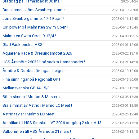
Städdag på Harnäsbadet 30 maj !
2026-04-24
Bra simmat i Jöns Svanbergsimmet !
2026-04-19 20:00
Jöns Svanbergsimmet 17-19 april !
2026-04-16 12:45
Girl power på Malmsten Swim Open !
2026-04-12 15:45
Malmsten Swim Open 9-12/4 !
2026-04-08 12:15
Glad Påsk önskar HSS !
2026-04-01 12:00
Aquarena Race & Öresundsmötet 2026
2026-03-22 19:10
HSS Årsmöte 260321 på vackra Harnäsbadet !
2026-03-21 14:20
Årmöte & Dubbla tävlingar i helgen !
2026-03-19 12:00
Fina simningar på Regionalt GP !
2026-03-15 20:00
Mellansvenska GP 14-15/3
2026-03-10 19:20
Börja simma i Motion & Masters !
2026-03-05 17:30
Bra simmat av Astrid i Malmö LC Meet !
2026-03-01 18:50
Astrid tävlar i Malmö LC Meet !
2026-02-26 12:40
Anmälan till HSS Simskola VT 2026 omgång 2 sker V 13
2026-02-23 17:20
Välkommen till HSS Årsmöte 21 mars !
2026-02-19 15:15