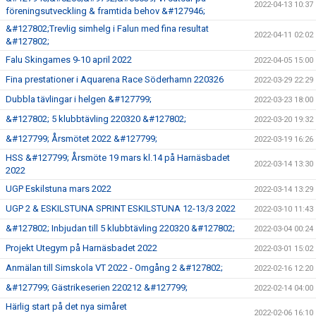
2022-04-13 10:37
föreningsutveckling & framtida behov &#127946;
&#127802;Trevlig simhelg i Falun med fina resultat
2022-04-11 02:02
&#127802;
Falu Skingames 9-10 april 2022
2022-04-05 15:00
Fina prestationer i Aquarena Race Söderhamn 220326
2022-03-29 22:29
Dubbla tävlingar i helgen &#127799;
2022-03-23 18:00
&#127802; 5 klubbtävling 220320 &#127802;
2022-03-20 19:32
&#127799; Årsmötet 2022 &#127799;
2022-03-19 16:26
HSS &#127799; Årsmöte 19 mars kl.14 på Harnäsbadet
2022-03-14 13:30
2022
UGP Eskilstuna mars 2022
2022-03-14 13:29
UGP 2 & ESKILSTUNA SPRINT ESKILSTUNA 12-13/3 2022
2022-03-10 11:43
&#127802; Inbjudan till 5 klubbtävling 220320 &#127802;
2022-03-04 00:24
Projekt Utegym på Harnäsbadet 2022
2022-03-01 15:02
Anmälan till Simskola VT 2022 - Omgång 2 &#127802;
2022-02-16 12:20
&#127799; Gästrikeserien 220212 &#127799;
2022-02-14 04:00
Härlig start på det nya simåret
2022-02-06 16:10