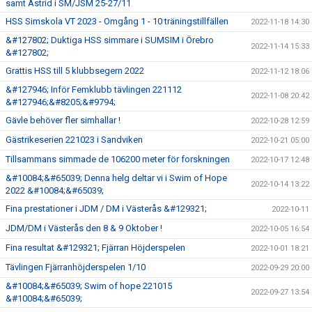
samt Astrid i SM/JSM 25-27/11
HSS Simskola VT 2023 - Omgång 1 - 10 träningstillfällen
2022-11-18 14:30
&#127802; Duktiga HSS simmare i SUMSIM i Örebro
2022-11-14 15:33
&#127802;
Grattis HSS till 5 klubbsegern 2022
2022-11-12 18:06
&#127946; Inför Femklubb tävlingen 221112
2022-11-08 20:42
&#127946;&#8205;&#9794;
Gävle behöver fler simhallar !
2022-10-28 12:59
Gästrikeserien 221023 i Sandviken
2022-10-21 05:00
Tillsammans simmade de 106200 meter för forskningen
2022-10-17 12:48
&#10084;&#65039; Denna helg deltar vi i Swim of Hope
2022-10-14 13:22
2022 &#10084;&#65039;
Fina prestationer i JDM / DM i Västerås &#129321;
2022-10-11
JDM/DM i Västerås den 8 & 9 Oktober !
2022-10-05 16:54
Fina resultat &#129321; Fjärran Höjderspelen
2022-10-01 18:21
Tävlingen Fjärranhöjderspelen 1/10
2022-09-29 20:00
&#10084;&#65039; Swim of hope 221015
2022-09-27 13:54
&#10084;&#65039;