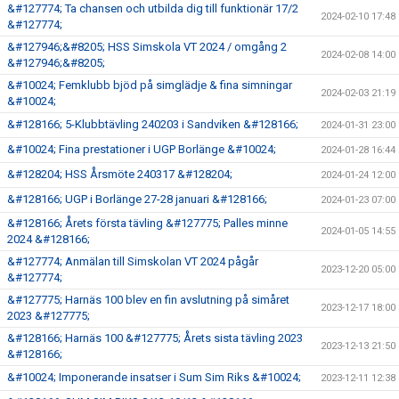
&#127774; Ta chansen och utbilda dig till funktionär 17/2
2024-02-10 17:48
&#127774;
&#127946;&#8205; HSS Simskola VT 2024 / omgång 2
2024-02-08 14:00
&#127946;&#8205;
&#10024; Femklubb bjöd på simglädje & fina simningar
2024-02-03 21:19
&#10024;
&#128166; 5-Klubbtävling 240203 i Sandviken &#128166;
2024-01-31 23:00
&#10024; Fina prestationer i UGP Borlänge &#10024;
2024-01-28 16:44
&#128204; HSS Årsmöte 240317 &#128204;
2024-01-24 12:00
&#128166; UGP i Borlänge 27-28 januari &#128166;
2024-01-23 07:00
&#128166; Årets första tävling &#127775; Palles minne
2024-01-05 14:55
2024 &#128166;
&#127774; Anmälan till Simskolan VT 2024 pågår
2023-12-20 05:00
&#127774;
&#127775; Harnäs 100 blev en fin avslutning på simåret
2023-12-17 18:00
2023 &#127775;
&#128166; Harnäs 100 &#127775; Årets sista tävling 2023
2023-12-13 21:50
&#128166;
&#10024; Imponerande insatser i Sum Sim Riks &#10024;
2023-12-11 12:38