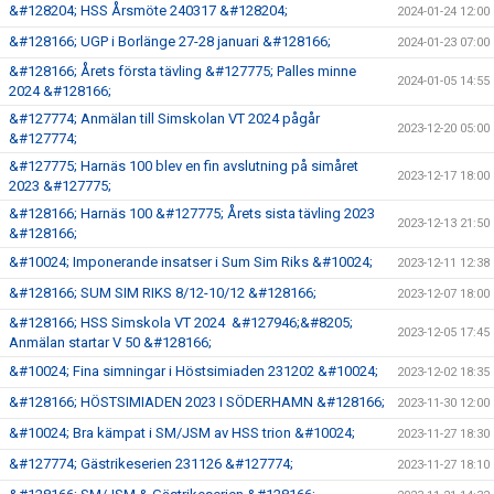
&#128204; HSS Årsmöte 240317 &#128204;
2024-01-24 12:00
&#128166; UGP i Borlänge 27-28 januari &#128166;
2024-01-23 07:00
&#128166; Årets första tävling &#127775; Palles minne
2024-01-05 14:55
2024 &#128166;
&#127774; Anmälan till Simskolan VT 2024 pågår
2023-12-20 05:00
&#127774;
&#127775; Harnäs 100 blev en fin avslutning på simåret
2023-12-17 18:00
2023 &#127775;
&#128166; Harnäs 100 &#127775; Årets sista tävling 2023
2023-12-13 21:50
&#128166;
&#10024; Imponerande insatser i Sum Sim Riks &#10024;
2023-12-11 12:38
&#128166; SUM SIM RIKS 8/12-10/12 &#128166;
2023-12-07 18:00
&#128166; HSS Simskola VT 2024 &#127946;&#8205;
2023-12-05 17:45
Anmälan startar V 50 &#128166;
&#10024; Fina simningar i Höstsimiaden 231202 &#10024;
2023-12-02 18:35
&#128166; HÖSTSIMIADEN 2023 I SÖDERHAMN &#128166;
2023-11-30 12:00
&#10024; Bra kämpat i SM/JSM av HSS trion &#10024;
2023-11-27 18:30
&#127774; Gästrikeserien 231126 &#127774;
2023-11-27 18:10