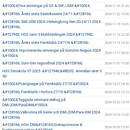
&#10024;Fina simningar på GS & SM /JSM &#10024;
2024-11-25 21:40
&#128166; Årets sista Gästrikeserie 24/11 &#128166;
2024-11-22 13:00
&#128166; SM/JSM 2024 i Helsingborg den 20-24/11-2024
2024-11-19 14:45
&#128166;
&#127942; HSS vann 5 klubbtävlingen 2024 &#127942;
2024-11-16 22:28
&#128166; Årets sista Femklubb 241116 &#128166;
2024-11-14 14:50
&#10024; Imponerande simningar på SumSim Region 2024
2024-11-11 08:20
&#10024;
&#128166; Sum-Sim regionfinal 2024 &#128166;
2024-11-07 15:00
HSS Simskola VT 2025 &#127946;&#8205; Anmälan sker V
2024-11-03 13:30
50
&#10024;Poängseger på Femklubb 27/10 &#10024;
2024-10-27 18:35
&#128166; Femklubb i Hofors 27/10 &#128166;
2024-10-25 12:15
&#10024;Taggade simmare deltog på
2024-10-22 13:18
DM/JDM/ParaDM&#10024;
&#128166;Välkomna till Gävle och DM/JDM/Para-DM 2024
2024-10-15 15:00
&#128166;
&#128166; Inför DM&#128165;Grensponsorer &
2024-10-09 13:45
Funktionärer sökes &#128166;