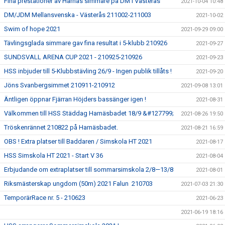
Fina prestationer av Harnäs simmare på DM i Västerås
2021-10-04 10:48
DM/JDM Mellansvenska - Västerås 211002-211003
2021-10-02
Swim of hope 2021
2021-09-29 09:00
Tävlingsglada simmare gav fina resultat i 5-klubb 210926
2021-09-27
SUNDSVALL ARENA CUP 2021 - 210925-210926
2021-09-23
HSS inbjuder till 5-Klubbstävling 26/9 - Ingen publik tillåts !
2021-09-20
Jöns Svanbergsimmet 210911-210912
2021-09-08 13:01
Äntligen öppnar Fjärran Höjders bassänger igen !
2021-08-31
Välkommen till HSS Städdag Harnäsbadet 18/9 &#127799;
2021-08-26 19:50
Tröskenrännet 210822 på Harnäsbadet.
2021-08-21 16:59
OBS ! Extra platser till Baddaren / Simskola HT 2021
2021-08-17
HSS Simskola HT 2021 - Start V 36
2021-08-04
Erbjudande om extraplatser till sommarsimskola 2/8—13/8
2021-08-01
Riksmästerskap ungdom (50m) 2021 Falun 210703
2021-07-03 21:30
TemporärRace nr. 5 - 210623
2021-06-23
2021-06-19 18:16