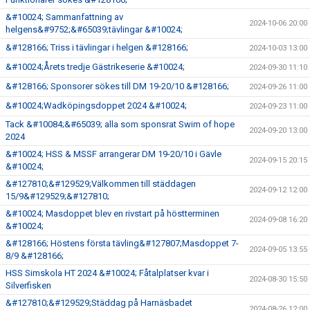
&#10024; Sammanfattning av
2024-10-06 20:00
helgens&#9752;&#65039;tävlingar &#10024;
&#128166; Triss i tävlingar i helgen &#128166;
2024-10-03 13:00
&#10024;Årets tredje Gästrikeserie &#10024;
2024-09-30 11:10
&#128166; Sponsorer sökes till DM 19-20/10 &#128166;
2024-09-26 11:00
&#10024;Wadköpingsdoppet 2024 &#10024;
2024-09-23 11:00
Tack &#10084;&#65039; alla som sponsrat Swim of hope
2024-09-20 13:00
2024
&#10024; HSS & MSSF arrangerar DM 19-20/10 i Gävle
2024-09-15 20:15
&#10024;
&#127810;&#129529;Välkommen till städdagen
2024-09-12 12:00
15/9&#129529;&#127810;
&#10024; Masdoppet blev en rivstart på höstterminen
2024-09-08 16:20
&#10024;
&#128166; Höstens första tävling&#127807;Masdoppet 7-
2024-09-05 13:55
8/9 &#128166;
HSS Simskola HT 2024 &#10024; Fåtalplatser kvar i
2024-08-30 15:50
Silverfisken
&#127810;&#129529;Städdag på Harnäsbadet
2024-08-26 12:00