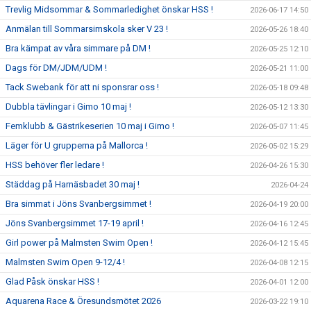
Trevlig Midsommar & Sommarledighet önskar HSS !
2026-06-17 14:50
Anmälan till Sommarsimskola sker V 23 !
2026-05-26 18:40
Bra kämpat av våra simmare på DM !
2026-05-25 12:10
Dags för DM/JDM/UDM !
2026-05-21 11:00
Tack Swebank för att ni sponsrar oss !
2026-05-18 09:48
Dubbla tävlingar i Gimo 10 maj !
2026-05-12 13:30
Femklubb & Gästrikeserien 10 maj i Gimo !
2026-05-07 11:45
Läger för U grupperna på Mallorca !
2026-05-02 15:29
HSS behöver fler ledare !
2026-04-26 15:30
Städdag på Harnäsbadet 30 maj !
2026-04-24
Bra simmat i Jöns Svanbergsimmet !
2026-04-19 20:00
Jöns Svanbergsimmet 17-19 april !
2026-04-16 12:45
Girl power på Malmsten Swim Open !
2026-04-12 15:45
Malmsten Swim Open 9-12/4 !
2026-04-08 12:15
Glad Påsk önskar HSS !
2026-04-01 12:00
Aquarena Race & Öresundsmötet 2026
2026-03-22 19:10