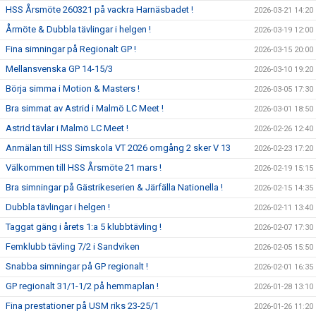
HSS Årsmöte 260321 på vackra Harnäsbadet !
2026-03-21 14:20
Årmöte & Dubbla tävlingar i helgen !
2026-03-19 12:00
Fina simningar på Regionalt GP !
2026-03-15 20:00
Mellansvenska GP 14-15/3
2026-03-10 19:20
Börja simma i Motion & Masters !
2026-03-05 17:30
Bra simmat av Astrid i Malmö LC Meet !
2026-03-01 18:50
Astrid tävlar i Malmö LC Meet !
2026-02-26 12:40
Anmälan till HSS Simskola VT 2026 omgång 2 sker V 13
2026-02-23 17:20
Välkommen till HSS Årsmöte 21 mars !
2026-02-19 15:15
Bra simningar på Gästrikeserien & Järfälla Nationella !
2026-02-15 14:35
Dubbla tävlingar i helgen !
2026-02-11 13:40
Taggat gäng i årets 1:a 5 klubbtävling !
2026-02-07 17:30
Femklubb tävling 7/2 i Sandviken
2026-02-05 15:50
Snabba simningar på GP regionalt !
2026-02-01 16:35
GP regionalt 31/1-1/2 på hemmaplan !
2026-01-28 13:10
Fina prestationer på USM riks 23-25/1
2026-01-26 11:20