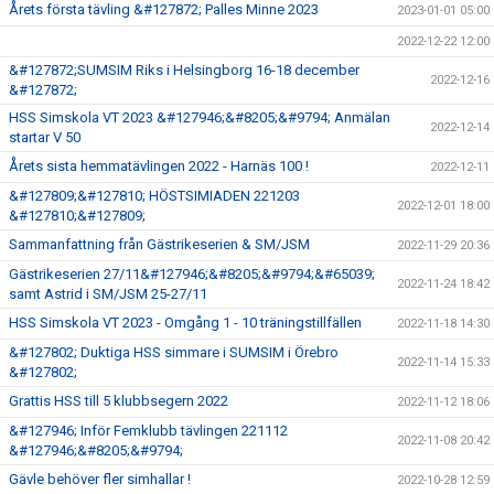
Årets första tävling &#127872; Palles Minne 2023
2023-01-01 05:00
2022-12-22 12:00
&#127872;SUMSIM Riks i Helsingborg 16-18 december
2022-12-16
&#127872;
HSS Simskola VT 2023 &#127946;&#8205;&#9794; Anmälan
2022-12-14
startar V 50
Årets sista hemmatävlingen 2022 - Harnäs 100 !
2022-12-11
&#127809;&#127810; HÖSTSIMIADEN 221203
2022-12-01 18:00
&#127810;&#127809;
Sammanfattning från Gästrikeserien & SM/JSM
2022-11-29 20:36
Gästrikeserien 27/11&#127946;&#8205;&#9794;&#65039;
2022-11-24 18:42
samt Astrid i SM/JSM 25-27/11
HSS Simskola VT 2023 - Omgång 1 - 10 träningstillfällen
2022-11-18 14:30
&#127802; Duktiga HSS simmare i SUMSIM i Örebro
2022-11-14 15:33
&#127802;
Grattis HSS till 5 klubbsegern 2022
2022-11-12 18:06
&#127946; Inför Femklubb tävlingen 221112
2022-11-08 20:42
&#127946;&#8205;&#9794;
Gävle behöver fler simhallar !
2022-10-28 12:59