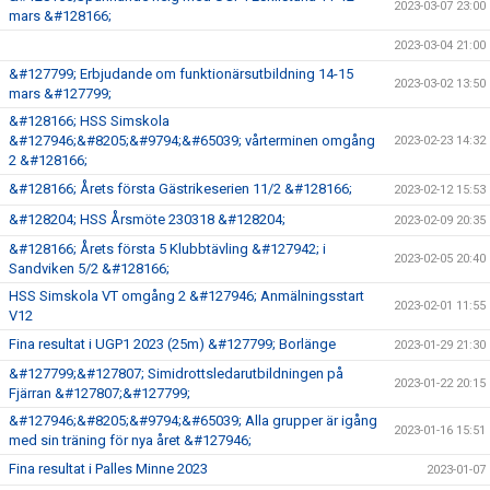
2023-03-07 23:00
mars &#128166;
2023-03-04 21:00
&#127799; Erbjudande om funktionärsutbildning 14-15
2023-03-02 13:50
mars &#127799;
&#128166; HSS Simskola
&#127946;&#8205;&#9794;&#65039; vårterminen omgång
2023-02-23 14:32
2 &#128166;
&#128166; Årets första Gästrikeserien 11/2 &#128166;
2023-02-12 15:53
&#128204; HSS Årsmöte 230318 &#128204;
2023-02-09 20:35
&#128166; Årets första 5 Klubbtävling &#127942; i
2023-02-05 20:40
Sandviken 5/2 &#128166;
HSS Simskola VT omgång 2 &#127946; Anmälningsstart
2023-02-01 11:55
V12
Fina resultat i UGP1 2023 (25m) &#127799; Borlänge
2023-01-29 21:30
&#127799;&#127807; Simidrottsledarutbildningen på
2023-01-22 20:15
Fjärran &#127807;&#127799;
&#127946;&#8205;&#9794;&#65039; Alla grupper är igång
2023-01-16 15:51
med sin träning för nya året &#127946;
Fina resultat i Palles Minne 2023
2023-01-07