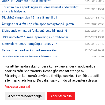
Obs ! HSS Årsmöte 21/3 är inställt !!!!
2020-03-17 20:17
För att minska spridningen av Coronaviruset är det viktigt
2020-03-15 15:54
att vi alla hjälps åt
5 klubbtävlingen den 15 mars är inställd !
2020-03-13 11:42
Äntligen har vi fått upp våra sponsorskyltar på Fjärran
2020-03-08 22:59
Erbjudande om att gå funktionärsutbildning 21/3
2020-02-27 04:34
HSS årsmöte 21/3 men utprovning av profilkläder !
2020-02-21 15:59
Simskola VT 2020 - omgång 2 - Start V 14
2020-02-12 21:42
Tacka för er feedback i medlemsenkäten
2020-02-07 10:39
Dubbla tävlingar 1:a helgen i februari 2020
2020-01-31
UGP 2 i Borlänge 2020
2020-01-25 10:37
För att hemsidan ska fungera korrekt använder vi nödvändiga
HSS Årsmöte 21 mars 2020
2020-01-24 14:54
cookies från SportAdmin. Dessa går inte att stänga av.
Föreningen kan också använda frivilliga cookies, t.ex. för statistik
Erbjudande om Funktionärsutbildning 25/1
2020-01-12 17:03
eller marknadsföring. Du väljer själv om du vill acceptera dessa.
Palles minne 2020
2020-01-05 21:38
Anpassa dina val
2019-12-18 12:01
Acceptera nödvändiga
Acceptera alla
Simskola VT 2020 - Anmälan pågår !
2019-11-24 21:06
HSS seger i Femklubb 2019 &#127942;
2019-11-16 22:10