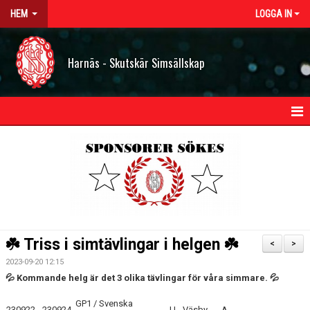
HEM
LOGGA IN
Harnäs - Skutskär Simsällskap
HEM
NYHETER
OM HSS
KONTAKT
☘️ Triss i simtävlingar i helgen ☘️
<
>
STYRELSEN
2023-09-20 12:15
💦 Kommande helg är det 3 olika tävlingar för våra simmare. 💦
BILDGALLERI
GP1 / Svenska
230922 - 230924
U - Väsby
A