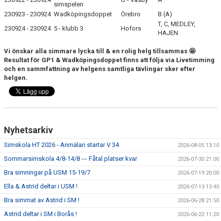
simspelen
FJÄRRANHÖJDERBADET
230923 - 230924
Wadköpingsdoppet
Örebro
B (A)
T, C, MEDLEY,
HARNÄSBADET
230924 - 230924
5 - klubb 3
Hofors
HAJEN
Vi önskar alla simmare lycka till & en rolig helg tillsammas 🤩
Resultat för GP1 & Wadköpingsdoppet finns att följa via Livetimming
och en sammfattning av helgens samtliga tävlingar sker efter
helgen.
Nyhetsarkiv
Simskola HT 2026 - Anmälan startar V 34
2026-08-05 13:10
Sommarsimskola 4/8-14/8 --- Fåtal platser kvar
2026-07-30 21:00
Bra simningar på USM 15-19/7
2026-07-19 20:00
Ella & Astrid deltar i USM !
2026-07-13 13:40
Bra simmat av Astrid i SM !
2026-06-28 21:50
Astrid deltar i SM i Borås !
2026-06-22 11:20