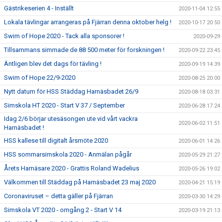
Gästrikeserien 4 - Inställt
2020-11-04 12:55
Lokala tävlingar arrangeras på Fjärran denna oktober helg !
2020-10-17 20:50
Swim of Hope 2020 - Tack alla sponsorer !
2020-09-29
Tillsammans simmade de 88 500 meter för forskningen !
2020-09-22 23:45
Äntligen blev det dags för tävling !
2020-09-19 14:39
Swim of Hope 22/9-2020
2020-08-25 20:00
Nytt datum för HSS Städdag Harnäsbadet 26/9
2020-08-18 03:31
Simskola HT 2020 - Start V 37 / September
2020-06-28 17:24
Idag 2/6 börjar utesäsongen ute vid vårt vackra
2020-06-02 11:51
Harnäsbadet !
HSS kallese till digitalt årsmöte 2020
2020-06-01 14:26
HSS sommarsimskola 2020 - Anmälan pågår
2020-05-29 21:27
Årets Harnäsare 2020 - Grattis Roland Wadelius
2020-05-26 19:02
Välkommen till Städdag på Harnäsbadet 23 maj 2020
2020-04-21 15:19
Coronaviruset – detta gäller på Fjärran
2020-03-30 14:29
Simskola VT 2020 - omgång 2 - Start V 14
2020-03-19 21:13