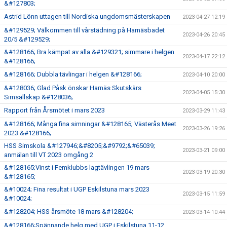
&#127803;
Astrid Lönn uttagen till Nordiska ungdomsmästerskapen
2023-04-27 12:19
&#129529; Välkommen till vårstädning på Harnäsbadet
2023-04-26 20:45
20/5 &#129529;
&#128166; Bra kämpat av alla &#129321; simmare i helgen
2023-04-17 22:12
&#128166;
&#128166; Dubbla tävlingar i helgen &#128166;
2023-04-10 20:00
&#128036; Glad Påsk önskar Harnäs Skutskärs
2023-04-05 15:30
Simsällskap &#128036;
Rapport från Årsmötet i mars 2023
2023-03-29 11:43
&#128166; Många fina simningar &#128165; Västerås Meet
2023-03-26 19:26
2023 &#128166;
HSS Simskola &#127946;&#8205;&#9792;&#65039;
2023-03-21 09:00
anmälan till VT 2023 omgång 2
&#128165;Vinst i Femklubbs lagtävlingen 19 mars
2023-03-19 20:30
&#128165;
&#10024; Fina resultat i UGP Eskilstuna mars 2023
2023-03-15 11:59
&#10024;
&#128204; HSS årsmöte 18 mars &#128204;
2023-03-14 10:44
&#128166;Spännande helg med UGP i Eskilstuna 11-12