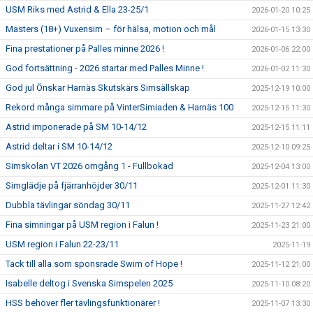
USM Riks med Astrid & Ella 23-25/1
2026-01-20 10:25
Masters (18+) Vuxensim – för hälsa, motion och mål
2026-01-15 13:30
Fina prestationer på Palles minne 2026 !
2026-01-06 22:00
God fortsättning - 2026 startar med Palles Minne !
2026-01-02 11:30
God jul Önskar Harnäs Skutskärs Simsällskap
2025-12-19 10:00
Rekord många simmare på VinterSimiaden & Harnäs 100
2025-12-15 11:30
Astrid imponerade på SM 10-14/12
2025-12-15 11:11
Astrid deltar i SM 10-14/12
2025-12-10 09:25
Simskolan VT 2026 omgång 1 - Fullbokad
2025-12-04 13:00
Simglädje på fjärranhöjder 30/11
2025-12-01 11:30
Dubbla tävlingar söndag 30/11
2025-11-27 12:42
Fina simningar på USM region i Falun !
2025-11-23 21:00
USM region i Falun 22-23/11
2025-11-19
Tack till alla som sponsrade Swim of Hope !
2025-11-12 21:00
Isabelle deltog i Svenska Simspelen 2025
2025-11-10 08:20
HSS behöver fler tävlingsfunktionärer !
2025-11-07 13:30