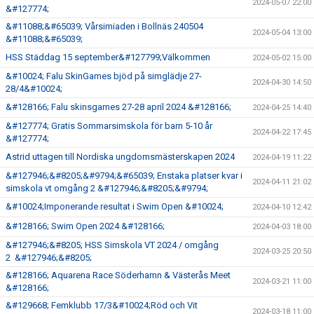
2024-05-07 22:00
&#127774;
&#11088;&#65039; Vårsimiaden i Bollnäs 240504
2024-05-04 13:00
&#11088;&#65039;
HSS Städdag 15 september&#127799;Välkommen
2024-05-02 15:00
&#10024; Falu SkinGames bjöd på simglädje 27-
2024-04-30 14:50
28/4&#10024;
&#128166; Falu skinsgames 27-28 april 2024 &#128166;
2024-04-25 14:40
&#127774; Gratis Sommarsimskola för barn 5-10 år
2024-04-22 17:45
&#127774;
Astrid uttagen till Nordiska ungdomsmästerskapen 2024
2024-04-19 11:22
&#127946;&#8205;&#9794;&#65039; Enstaka platser kvar i
2024-04-11 21:02
simskola vt omgång 2 &#127946;&#8205;&#9794;
&#10024;Imponerande resultat i Swim Open &#10024;
2024-04-10 12:42
&#128166; Swim Open 2024 &#128166;
2024-04-03 18:00
&#127946;&#8205; HSS Simskola VT 2024 / omgång
2024-03-25 20:50
2 &#127946;&#8205;
&#128166; Aquarena Race Söderhamn & Västerås Meet
2024-03-21 11:00
&#128166;
&#129668; Femklubb 17/3&#10024;Röd och Vit
2024-03-18 11:00