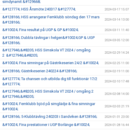
simdynamit &#129668;
&#127774; HSS Årsmöte 240317 &#127774;
2024-03-17 15:07
&#128166; HSS arrangerar Femklubb söndag den 17 mars
2024-03-14 13:00
&#128166;
&#10024; Fina resultat på UGP & GP &#10024;
2024-03-11 11:40
&#128166; Dubbla tävlingar i helgen&#10024;GP & UGP
2024-03-05 12:00
&#128166;
&#127946;&#8205; HSS Simskola VT 2024 / omgång
2024-02-29 14:24
2 &#127946;&#8205;
&#10024; Fina simningar på Gästrikeserien 24/2 &#10024;
2024-02-25 11:00
&#128166; Gästrikeserien 240224 &#128166;
2024-02-19 11:00
&#127774; Ta chansen och utbilda dig till funktionär 17/2
2024-02-10 17:48
&#127774;
&#127946;&#8205; HSS Simskola VT 2024 / omgång 2
2024-02-08 14:00
&#127946;&#8205;
&#10024; Femklubb bjöd på simglädje & fina simningar
2024-02-03 21:19
&#10024;
&#128166; 5-Klubbtävling 240203 i Sandviken &#128166;
2024-01-31 23:00
&#10024; Fina prestationer i UGP Borlänge &#10024;
2024-01-28 16:44