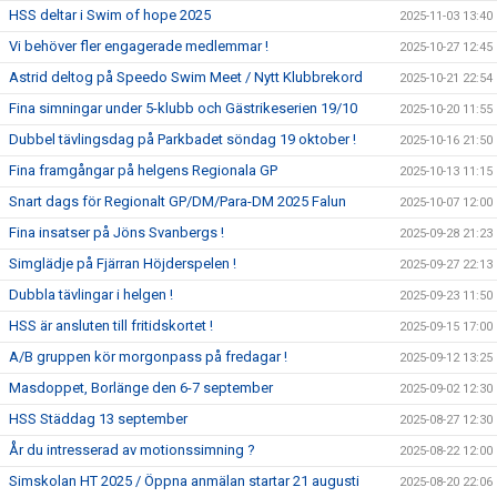
HSS deltar i Swim of hope 2025
2025-11-03 13:40
Vi behöver fler engagerade medlemmar !
2025-10-27 12:45
Astrid deltog på Speedo Swim Meet / Nytt Klubbrekord
2025-10-21 22:54
Fina simningar under 5-klubb och Gästrikeserien 19/10
2025-10-20 11:55
Dubbel tävlingsdag på Parkbadet söndag 19 oktober !
2025-10-16 21:50
Fina framgångar på helgens Regionala GP
2025-10-13 11:15
Snart dags för Regionalt GP/DM/Para-DM 2025 Falun
2025-10-07 12:00
Fina insatser på Jöns Svanbergs !
2025-09-28 21:23
Simglädje på Fjärran Höjderspelen !
2025-09-27 22:13
Dubbla tävlingar i helgen !
2025-09-23 11:50
HSS är ansluten till fritidskortet !
2025-09-15 17:00
A/B gruppen kör morgonpass på fredagar !
2025-09-12 13:25
Masdoppet, Borlänge den 6-7 september
2025-09-02 12:30
HSS Städdag 13 september
2025-08-27 12:30
År du intresserad av motionssimning ?
2025-08-22 12:00
Simskolan HT 2025 / Öppna anmälan startar 21 augusti
2025-08-20 22:06