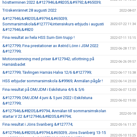
höstterminen 2022 &#127946;&#8205;&#9792;&#65039;
Tröskenrännet 28 augusti 2022
2022-08-07
&#127946;&#8205;&#9794;&#65039;
Sommarsimskola&#127774;intensivkurs erbjuds i augusti
2022-07-22 11:34
&#127946;&#820
Fina resultat av hela HSS Sum-Sim trupp !
2022-07-11 15:15
&#127799; Fina prestationer av Astrid Lönn i JSM 2022
2022-06-28 17:51
&#127799;
Motionssimning med priser &#127942; utlottning på
2022-06-26 09:57
Harnäsbadet
&#127799; Tävlingen Harnäs Halva 12/6 &#127799;
2022-06-17 15:38
HSS erbjuder sommarsimskola &#9969; Anmälan pågår !
2022-06-14 23:03
Fina resultat på DM/JDM i Eskilstuna 4/6 & 5/6
2022-06-07 12:03
&#127799; DM/JDM 4 juni & 5 juni 2022 i Eskilstuna
2022-06-02 19:00
&#127799;
&#127946;&#8205;&#9794; Anmälan till sommarsimskolan
2022-05-18
startar V 22 &#127946;&#8205;&#9794;
Fina resultat i Jöns Svanberg &#127774;
2022-05-16 11:37
&#127946;&#8205;&#9794;&#65039; Jöns Svanberg 13-15
2022-05-10 15:25