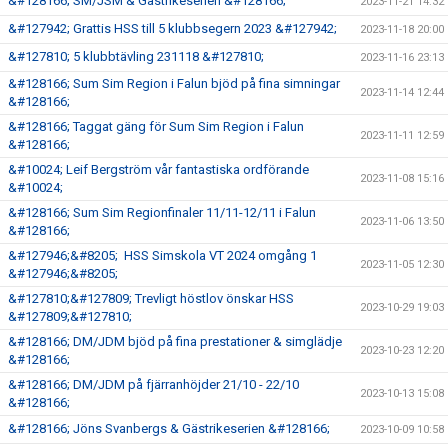
&#128166; SM/JSM & Gästrikeserien &#128166;
2023-11-21 14:32
&#127942; Grattis HSS till 5 klubbsegern 2023 &#127942;
2023-11-18 20:00
&#127810; 5 klubbtävling 231118 &#127810;
2023-11-16 23:13
&#128166; Sum Sim Region i Falun bjöd på fina simningar
2023-11-14 12:44
&#128166;
&#128166; Taggat gäng för Sum Sim Region i Falun
2023-11-11 12:59
&#128166;
&#10024; Leif Bergström vår fantastiska ordförande
2023-11-08 15:16
&#10024;
&#128166; Sum Sim Regionfinaler 11/11-12/11 i Falun
2023-11-06 13:50
&#128166;
&#127946;&#8205; HSS Simskola VT 2024 omgång 1
2023-11-05 12:30
&#127946;&#8205;
&#127810;&#127809; Trevligt höstlov önskar HSS
2023-10-29 19:03
&#127809;&#127810;
&#128166; DM/JDM bjöd på fina prestationer & simglädje
2023-10-23 12:20
&#128166;
&#128166; DM/JDM på fjärranhöjder 21/10 - 22/10
2023-10-13 15:08
&#128166;
&#128166; Jöns Svanbergs & Gästrikeserien &#128166;
2023-10-09 10:58