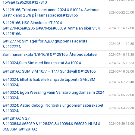
15/9&#129529;&#127810;
&#128166; Tröskenrännet anno 2024 &#10024; Swimrun
2024-08-22 20:00
Gästrikland 25/8 på Harnäsbadet&#128166;
&#128166; HSS Simskola HT 2024
&#127946;&#8205;&#9794;&#65039; Anmälan sker V 34
2024-08-16 17:00
&#128166;
&#127774; Simläger för A,B,C gruppen i Fagersta
2024-08-11 19:35
&#127774;
Sommarsimskola 1/8-16/8 &#128165; Återbudsplatser
2024-07-18 16:38
&#10024;Sum Sim med fina resultat &#10024;
2024-07-15 15:33
&#128166; SUM SIM 10/7 – 14/7 Sundsvall &#128166;
2024-07-10 08:00
&#10024; Elliot & Isabelle kämpade tappert i SM/JSM
2024-07-07 20:40
&#10024;
&#10024; Egon Wessling vann Vansbro ungdomssim 2024
2024-07-05 22:00
&#10024;
&#10024; Astrid deltog i Nordiska ungdomsmästerskapet
2024-07-03 22:30
&#10024;
&#128166; V 27
&#10084;&#65039;&#128420;&#10084;&#65039; NUM &
2024-06-30 16:00
SM/JSM &#128166;