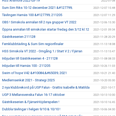
HSS Årsmöte 2022-03-19
2022-01-08
Sum Sim Riks 10-12 december 2021 &#127799;
2021-12-07 15:48
Tävlingen Harnäs 100 &#127799; 211205
2021-12-07 11:29
OBS ! Simskola anmälan till 2 nya grupper VT 2022
2021-12-06 15:30
Öppna anmälan till simskolan startar fredag den 3/12 kl.12
2021-12-01 09:34
Gästrikeserien 211128
2021-11-28 20:29
Femklubbtävling & Sum Sim regionfinaler
2021-11-13 18:08
HSS Simskola VT 2022 - Omgång 1 / Start V 2 / Fjärran
2021-11-13 15:47
Inbjudan till Gästrikeserien 4 - 211128
2021-11-08 08:33
Inbjudan till Harnäs 100 - 211205
2021-10-26 11:03
Swim of hope V42 &#10084;&#65039; 2021
2021-10-21 21:40
Medlemsenkät 2021 - Strategi 2025
2021-10-20 05:00
2 nya klubbrekord på UGP Falun - Grattis Isabelle & Matilda
2021-10-17
UGP 3 Mellansvenska Falun 16-17 oktober
2021-10-13 10:00
Gästrikeserien & FjärranHöjderspelen !
2021-10-10 16:45
Dubbla tävlingar i helgen 9/10 & 10/10 !
2021-10-06 04:00