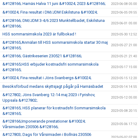
&#128166; Harnäs Halva 11 juni &#10024; 2023 &#128166;
2023-06-08 05:00
&#10024; Fina resultat i DM/JDM Eskilstuna &#10024;
2023-06-05 09:55
&#128166; DM/JDM 3-4/6 2023 Munktellbadet, Eskilstuna
2023-06-01 05:00
&#128166;
HSS sommarsimskola 2023 är fullbokad !
2023-05-30 12:52
&#128165;Anmälan till HSS sommarsimskola startar 30 maj
2023-05-27 21:00
&#128165;
&#128166; Gästrikeserien 230521 &#128166;
2023-05-21 21:40
&#128165;HSS erbjuder kostnadsfri sommarsimskola
2023-05-17 15:00
&#128165;
&#10024; Fina resultat i Jöns Svanbergs &#10024;
2023-05-15 12:20
Besöksförbud medans skyttsjagt pågår på Harnäsbadet
2023-05-14 14:55
&#127802; Jöns Svanberg 12-14 maj 2023 i Fyrishov,
2023-05-12 05:00
Uppsala &#127802;
&#128165; HSS planerar för kostnadsfri Sommarsimskola
2023-05-08 20:15
&#128165;
&#128166;Imponerande prestationer &#10024;
2023-05-06 17:12
Vårsimiaden 230506 &#128166;
&#127803; Dags för Vårsimiaden i Bollnäs 230506
2023-05-02 07:00