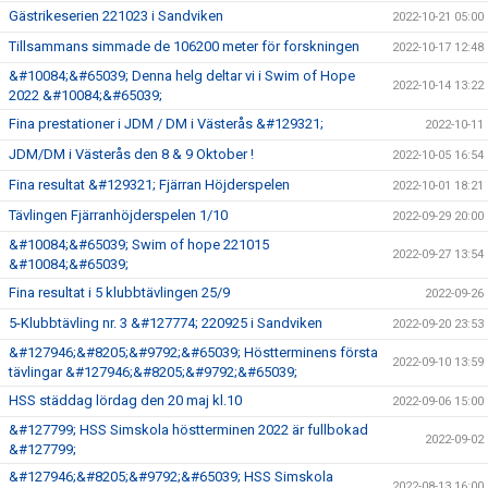
Gästrikeserien 221023 i Sandviken
2022-10-21 05:00
Tillsammans simmade de 106200 meter för forskningen
2022-10-17 12:48
&#10084;&#65039; Denna helg deltar vi i Swim of Hope
2022-10-14 13:22
2022 &#10084;&#65039;
Fina prestationer i JDM / DM i Västerås &#129321;
2022-10-11
JDM/DM i Västerås den 8 & 9 Oktober !
2022-10-05 16:54
Fina resultat &#129321; Fjärran Höjderspelen
2022-10-01 18:21
Tävlingen Fjärranhöjderspelen 1/10
2022-09-29 20:00
&#10084;&#65039; Swim of hope 221015
2022-09-27 13:54
&#10084;&#65039;
Fina resultat i 5 klubbtävlingen 25/9
2022-09-26
5-Klubbtävling nr. 3 &#127774; 220925 i Sandviken
2022-09-20 23:53
&#127946;&#8205;&#9792;&#65039; Höstterminens första
2022-09-10 13:59
tävlingar &#127946;&#8205;&#9792;&#65039;
HSS städdag lördag den 20 maj kl.10
2022-09-06 15:00
&#127799; HSS Simskola höstterminen 2022 är fullbokad
2022-09-02
&#127799;
&#127946;&#8205;&#9792;&#65039; HSS Simskola
2022-08-13 16:00