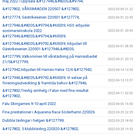
maj 2022 i Uppsala &#127946;&#8205;&#9794;
&#127802; VÅRSIMIADEN 220507 &#127802;
2022-05-04 21:22
&#127774; Gästrikeserien 220501 &#127774;
2022-05-01 22:49
&#127946;&#8205;&#9794;&#65039; HSS erbjuder
sommarsimskola 2022
2022-05-01 20:45
&#127946;&#8205;&#9794;&#65039;
&#127946;&#8205;&#9792;&#65039; Inbjudan till
2022-05-01 08:30
Gästrikeserien 220501 &#127946;&#8205;
&#127799; Välkommen till vårstädning på Harnäsbadet
2022-04-21 20:15
21/5&#127799;
&#127942;Inbjudan till Harnäs Halva 12/6 &#127942;
2022-04-14 12:03
&#127946;&#8205;&#9792;&#65039; Vi satsar på
2022-04-13 10:37
föreningsutveckling & framtida behov &#127946;
&#127802;Trevlig simhelg i Falun med fina resultat
2022-04-11 02:02
&#127802;
Falu Skingames 9-10 april 2022
2022-04-05 15:00
Fina prestationer i Aquarena Race Söderhamn 220326
2022-03-29 22:29
Dubbla tävlingar i helgen &#127799;
2022-03-23 18:00
&#127802; 5 klubbtävling 220320 &#127802;
2022-03-20 19:32