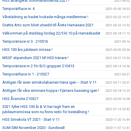
HSS arrangerar Sommarsimskola 2021 !
2021-06-02
TemporärRace nr. 4
2021-05-30 18:53
Vårstädning av badet lockade många medlemmar !
2021-05-22 14:57
Grattis Arto som blivit utsedd till Årets Harnäsare 2021
2021-05-22 14:32
Välkommen på städdag lördag 22/5 kl.10 på Harnäsbadet
2021-05-18 17:10
Temporärrace nr 3 - 210516
2021-05-16
HSS 100 års jubileum mössa !
2021-05-05 20:56
MSSF stipendium 2021 till HSS tränare !
2021-04-21 15:54
Temporärrace nr 2 för B/C-gruppen 210413
2021-04-14 10:36
TemporärRace nr 1 - 210327
2021-03-27
Äntligen får även simskolabarnen träna igen -- Start V 11
2021-03-11 23:51
Äntligen får våra simmare hoppa i Fjärrans bassäng igen !
2021-02-18 15:23
HSS Årsmöte 210327
2021-02-09 16:58
2021 fyller HSS 100 år & Vi har tagit fram en
2021-01-14 23:42
jubileumsmössa som nu finns redo för beställning !
HSS Simskola VT 2021 - Start V 11
2020-11-20 16:44
SUM SIM November 2020 - Sundsvall
2020-11-07 12:41