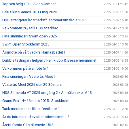
Toppen helg i Falu SkinsGames !
2025-05-11 21:42
Falu SkinsGames 10-11 maj 2025
2025-05-08 11:00
HSS arrangerar kostnadsfri sommarsimskola 2025
2025-05-02 15:10
Välkommen 26/4 till HSS Städdag
2025-04-17 13:00
Fina simningar i Swim open 2025
2025-04-15 13:25
Swim Open Stockholm 2025
2025-04-10 13:40
Årsmöte på vårt vackra Harnäsbadet !
2025-04-07 14:30
Dubbla tävlingar i helgen / Femklubb & Bessemersimmet
2025-04-06 16:25
Välkommen på årsmöte 5/4
2025-04-02 19:00
Fina simningar i Västerås Meet !
2025-03-30
Västerås Meet 2025 den 29-30 mars
2025-03-28
HSS Simskola VT 2025 omgång 2 / Anmälan sker V 13
2025-03-18
Grand Prix 14–16 mars 2025 i Stockholm
2025-03-13
Tack medlemmar för er feedback !
2025-03-10 12:50
Är du intresserad av att motionssimma ?
2025-03-03 15:13
Årets första Gästrikeserie 15/2
2025-02-15