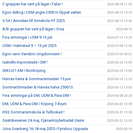
C gruppen har varit på läger i Falun !
2025-08-18 11:40
Egon deltog i USM yngre 2500 m Öppet vatten
2025-08-16 13:29
V 34 / Anmälan till Simskola HT 2025
2025-08-13 14:40
A/B gruppen har varit på läger i Orsa
2025-08-10
Fina simningar i USM 9-13 juli
2025-07-13 19:20
USM i Halmstad 9 – 13 juli 2025
2025-07-08 12:50
Egon vann Vansbro Ungdomssim !
2025-07-04 20:57
Isabelle imponerade i SM !
2025-06-29 15:00
SM/U21-SM i Norrköping
2025-06-23 15:00
Harnäs halva & Sommarsimiaden 15 juni
2025-06-16 12:50
SommarSimiaden & Harnäs halva 250615
2025-06-12 13:00
Fina simningar på DM, UDM & Para-DM !
2025-06-08 20:20
DM, UDM & Para-DM / Köping 7-8 juni
2025-06-05 10:38
HSS Sommarsimskola är fullbokad !
2025-05-31 19:30
Gästrikeserien 24 maj, Fjärranhöjderbadet Gävle
2025-05-22 15:50
Jöns Svanberg 16-18 maj 2025 i Fyrishov, Uppsala
2025-05-19