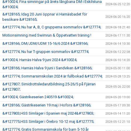
&#10024; Fina simningar på årets långbana DM i Eskilstuna
2024-06-25 12:20
&#10024;
&#128165; Idag 20 Juni öppnar vi Harnäsbadet för
2024-06-20 16:20
besökare &#128165;
&#127774; Nu har A, B, C grupperna sommarlov &#127774;
2024-06-18 21:40
Motionsimning med Swimrun & Öppetvatten träning !
2024-06-17 11:30
&#128166; DM/JDM/UDM 15-16/6 2024 &#128166;
2024-06-14 10:30
&#127774; Nu har T-gruppen sommarlov &#127774;
2024-06-12 22:58
&#10024; Harnäs Halva 9 juni 2024 &#10024;
2024-06-10 14:20
&#128166; Harnäs Halva 9 juni i Sandviken &#128166;
2024-05-30 11:00
&#127774; Sommarsimskolan 2024 är fullbokad &#127774;
2024-05-28 13:25
&#127807; Simidrottsledarutbildning 25-26/5 på Fjärran
2024-05-26 22:00
&#127807;
&#10024; Gästrikeserien 240519 &#10024;
2024-05-20 19:00
&#128166; Gästrikeserien 19 maj i Hofors &#128166;
2024-05-17 09:30
&#127803;HSS Simläger i Spanien maj 2024&#127803;
2024-05-14 11:20
&#127775;HSS Simläger i Örebro 10-12 maj &#127775;
2024-05-12 21:10
&#127774; Gratis Sommarsimskola för barn 5-10 år