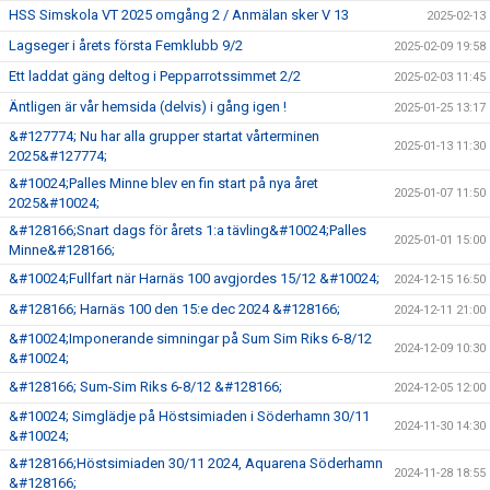
HSS Simskola VT 2025 omgång 2 / Anmälan sker V 13
2025-02-13
Lagseger i årets första Femklubb 9/2
2025-02-09 19:58
Ett laddat gäng deltog i Pepparrotssimmet 2/2
2025-02-03 11:45
Äntligen är vår hemsida (delvis) i gång igen !
2025-01-25 13:17
&#127774; Nu har alla grupper startat vårterminen
2025-01-13 11:30
2025&#127774;
&#10024;Palles Minne blev en fin start på nya året
2025-01-07 11:50
2025&#10024;
&#128166;Snart dags för årets 1:a tävling&#10024;Palles
2025-01-01 15:00
Minne&#128166;
&#10024;Fullfart när Harnäs 100 avgjordes 15/12 &#10024;
2024-12-15 16:50
&#128166; Harnäs 100 den 15:e dec 2024 &#128166;
2024-12-11 21:00
&#10024;Imponerande simningar på Sum Sim Riks 6-8/12
2024-12-09 10:30
&#10024;
&#128166; Sum-Sim Riks 6-8/12 &#128166;
2024-12-05 12:00
&#10024; Simglädje på Höstsimiaden i Söderhamn 30/11
2024-11-30 14:30
&#10024;
&#128166;Höstsimiaden 30/11 2024, Aquarena Söderhamn
2024-11-28 18:55
&#128166;