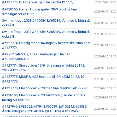
&#127774; Dubbla tävlingar i helgen &#127774;
2023-10-04 11:50
&#128166; Fjärran Höjderspelen 30/9 bjöd på fina
2023-09-30 18:20
simningar &#128166;
Swim of hope 2023 &#10084;&#65039; Var med & bidra du
2023-09-27 11:45
också !!!
Swim of hope 2023 &#10084;&#65039; Var med & bidra du
2023-09-25 23:00
också !!!
&#127774; En helg med 3 tävlingar & fantastiska simningar
2023-09-24 19:40
&#127774;
&#9752;&#65039; Triss i simtävlingar i helgen
2023-09-20 12:15
&#9752;&#65039;
&#127774; Simiadläger 16/9 för simmare födda 2011 &
2023-09-16 21:07
2012 &#127774;
&#127775; MSSF & HSS inbjuder till DM/JDM 21-22/10
2023-09-14 11:35
&#127775;
&#127775; Masdoppet 2023 med fina resultat &#127775;
2023-09-10 21:30
&#128166; Masdoppet 2023 &#127946; Höstens första
2023-09-06 06:00
tävling &#128166;
&#127946;&#8205;&#9794;&#65039; &#10024;&#65039;
2023-08-29 19:22
Älvdalenlägret 2023 &#10024;&#65039; &#127946;