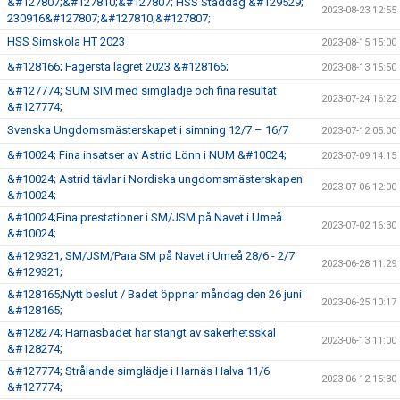
&#127807;&#127810;&#127807; HSS Städdag &#129529;
2023-08-23 12:55
230916&#127807;&#127810;&#127807;
HSS Simskola HT 2023
2023-08-15 15:00
&#128166; Fagersta lägret 2023 &#128166;
2023-08-13 15:50
&#127774; SUM SIM med simglädje och fina resultat
2023-07-24 16:22
&#127774;
Svenska Ungdomsmästerskapet i simning 12/7 – 16/7
2023-07-12 05:00
&#10024; Fina insatser av Astrid Lönn i NUM &#10024;
2023-07-09 14:15
&#10024; Astrid tävlar i Nordiska ungdomsmästerskapen
2023-07-06 12:00
&#10024;
&#10024;Fina prestationer i SM/JSM på Navet i Umeå
2023-07-02 16:30
&#10024;
&#129321; SM/JSM/Para SM på Navet i Umeå 28/6 - 2/7
2023-06-28 11:29
&#129321;
&#128165;Nytt beslut / Badet öppnar måndag den 26 juni
2023-06-25 10:17
&#128165;
&#128274; Harnäsbadet har stängt av säkerhetsskäl
2023-06-13 11:00
&#128274;
&#127774; Strålande simglädje i Harnäs Halva 11/6
2023-06-12 15:30
&#127774;