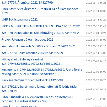
&#127799; Årsmötet 2022 &#127799;
2022-03-19 16:26
HSS &#127799; Årsmöte 19 mars kl.14 på Harnäsbadet
2022-03-14 13:30
2022
UGP Eskilstuna mars 2022
2022-03-14 13:29
UGP 2 & ESKILSTUNA SPRINT ESKILSTUNA 12-13/3 2022
2022-03-10 11:43
&#127802; Inbjudan till 5 klubbtävling 220320 &#127802;
2022-03-04 00:24
Projekt Utegym på Harnäsbadet 2022
2022-03-01 15:02
Anmälan till Simskola VT 2022 - Omgång 2 &#127802;
2022-02-16 12:20
&#127799; Gästrikeserien 220212 &#127799;
2022-02-14 04:00
Härlig start på det nya simåret
2022-02-06 16:10
&#127946;&#8205;&#9792;&#65039; 2022 !
Äntligen &#127946;&#8205;&#9792;&#65039; Årets första
2022-02-02 16:00
tävling &#127799; 5 Klubb i Sandviken !
Tack medlemmar för er feedback &#127799;
2022-01-27 20:20
&#127802; Våra simmare längtar efter att få börja tävla
2022-01-21 22:30
&#127802;
HSS Simskola &#127946;&#8205;&#9792;&#65039;
2022-01-15 14:00
omgång 1 - Fullbokat &#127799;