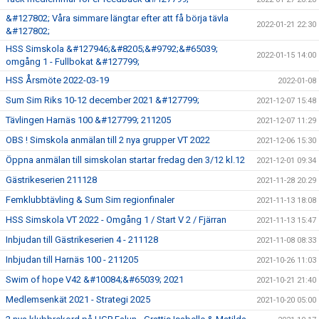
&#127802; Våra simmare längtar efter att få börja tävla
2022-01-21 22:30
&#127802;
HSS Simskola &#127946;&#8205;&#9792;&#65039;
2022-01-15 14:00
omgång 1 - Fullbokat &#127799;
HSS Årsmöte 2022-03-19
2022-01-08
Sum Sim Riks 10-12 december 2021 &#127799;
2021-12-07 15:48
Tävlingen Harnäs 100 &#127799; 211205
2021-12-07 11:29
OBS ! Simskola anmälan till 2 nya grupper VT 2022
2021-12-06 15:30
Öppna anmälan till simskolan startar fredag den 3/12 kl.12
2021-12-01 09:34
Gästrikeserien 211128
2021-11-28 20:29
Femklubbtävling & Sum Sim regionfinaler
2021-11-13 18:08
HSS Simskola VT 2022 - Omgång 1 / Start V 2 / Fjärran
2021-11-13 15:47
Inbjudan till Gästrikeserien 4 - 211128
2021-11-08 08:33
Inbjudan till Harnäs 100 - 211205
2021-10-26 11:03
Swim of hope V42 &#10084;&#65039; 2021
2021-10-21 21:40
Medlemsenkät 2021 - Strategi 2025
2021-10-20 05:00