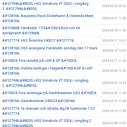
&#127946;&#8205; HSS Simskola VT 2024 / omgång
2024-03-25 20:50
2 &#127946;&#8205;
&#128166; Aquarena Race Söderhamn & Västerås Meet
2024-03-21 11:00
&#128166;
&#129668; Femklubb 17/3&#10024;Röd och Vit
2024-03-18 11:00
simdynamit &#129668;
&#127774; HSS Årsmöte 240317 &#127774;
2024-03-17 15:07
&#128166; HSS arrangerar Femklubb söndag den 17 mars
2024-03-14 13:00
&#128166;
&#10024; Fina resultat på UGP & GP &#10024;
2024-03-11 11:40
&#128166; Dubbla tävlingar i helgen&#10024;GP & UGP
2024-03-05 12:00
&#128166;
&#127946;&#8205; HSS Simskola VT 2024 / omgång
2024-02-29 14:24
2 &#127946;&#8205;
&#10024; Fina simningar på Gästrikeserien 24/2 &#10024;
2024-02-25 11:00
&#128166; Gästrikeserien 240224 &#128166;
2024-02-19 11:00
&#127774; Ta chansen och utbilda dig till funktionär 17/2
2024-02-10 17:48
&#127774;
&#127946;&#8205; HSS Simskola VT 2024 / omgång 2
2024-02-08 14:00
&#127946;&#8205;