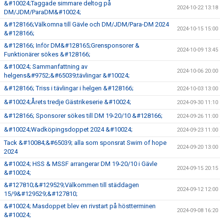
&#10024;Taggade simmare deltog på
2024-10-22 13:18
DM/JDM/ParaDM&#10024;
&#128166;Välkomna till Gävle och DM/JDM/Para-DM 2024
2024-10-15 15:00
&#128166;
&#128166; Inför DM&#128165;Grensponsorer &
2024-10-09 13:45
Funktionärer sökes &#128166;
&#10024; Sammanfattning av
2024-10-06 20:00
helgens&#9752;&#65039;tävlingar &#10024;
&#128166; Triss i tävlingar i helgen &#128166;
2024-10-03 13:00
&#10024;Årets tredje Gästrikeserie &#10024;
2024-09-30 11:10
&#128166; Sponsorer sökes till DM 19-20/10 &#128166;
2024-09-26 11:00
&#10024;Wadköpingsdoppet 2024 &#10024;
2024-09-23 11:00
Tack &#10084;&#65039; alla som sponsrat Swim of hope
2024-09-20 13:00
2024
&#10024; HSS & MSSF arrangerar DM 19-20/10 i Gävle
2024-09-15 20:15
&#10024;
&#127810;&#129529;Välkommen till städdagen
2024-09-12 12:00
15/9&#129529;&#127810;
&#10024; Masdoppet blev en rivstart på höstterminen
2024-09-08 16:20
&#10024;