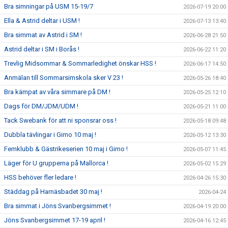
Bra simningar på USM 15-19/7
2026-07-19 20:00
Ella & Astrid deltar i USM !
2026-07-13 13:40
Bra simmat av Astrid i SM !
2026-06-28 21:50
Astrid deltar i SM i Borås !
2026-06-22 11:20
Trevlig Midsommar & Sommarledighet önskar HSS !
2026-06-17 14:50
Anmälan till Sommarsimskola sker V 23 !
2026-05-26 18:40
Bra kämpat av våra simmare på DM !
2026-05-25 12:10
Dags för DM/JDM/UDM !
2026-05-21 11:00
Tack Swebank för att ni sponsrar oss !
2026-05-18 09:48
Dubbla tävlingar i Gimo 10 maj !
2026-05-12 13:30
Femklubb & Gästrikeserien 10 maj i Gimo !
2026-05-07 11:45
Läger för U grupperna på Mallorca !
2026-05-02 15:29
HSS behöver fler ledare !
2026-04-26 15:30
Städdag på Harnäsbadet 30 maj !
2026-04-24
Bra simmat i Jöns Svanbergsimmet !
2026-04-19 20:00
Jöns Svanbergsimmet 17-19 april !
2026-04-16 12:45