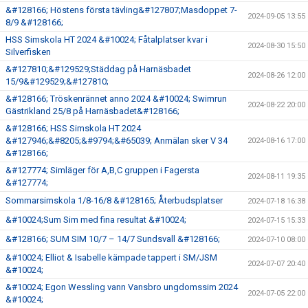
&#128166; Höstens första tävling&#127807;Masdoppet 7-
2024-09-05 13:55
8/9 &#128166;
HSS Simskola HT 2024 &#10024; Fåtalplatser kvar i
2024-08-30 15:50
Silverfisken
&#127810;&#129529;Städdag på Harnäsbadet
2024-08-26 12:00
15/9&#129529;&#127810;
&#128166; Tröskenrännet anno 2024 &#10024; Swimrun
2024-08-22 20:00
Gästrikland 25/8 på Harnäsbadet&#128166;
&#128166; HSS Simskola HT 2024
&#127946;&#8205;&#9794;&#65039; Anmälan sker V 34
2024-08-16 17:00
&#128166;
&#127774; Simläger för A,B,C gruppen i Fagersta
2024-08-11 19:35
&#127774;
Sommarsimskola 1/8-16/8 &#128165; Återbudsplatser
2024-07-18 16:38
&#10024;Sum Sim med fina resultat &#10024;
2024-07-15 15:33
&#128166; SUM SIM 10/7 – 14/7 Sundsvall &#128166;
2024-07-10 08:00
&#10024; Elliot & Isabelle kämpade tappert i SM/JSM
2024-07-07 20:40
&#10024;
&#10024; Egon Wessling vann Vansbro ungdomssim 2024
2024-07-05 22:00
&#10024;