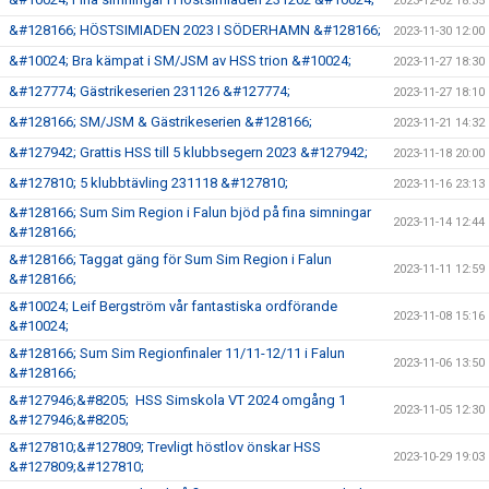
2023-12-02 18:35
&#128166; HÖSTSIMIADEN 2023 I SÖDERHAMN &#128166;
2023-11-30 12:00
&#10024; Bra kämpat i SM/JSM av HSS trion &#10024;
2023-11-27 18:30
&#127774; Gästrikeserien 231126 &#127774;
2023-11-27 18:10
&#128166; SM/JSM & Gästrikeserien &#128166;
2023-11-21 14:32
&#127942; Grattis HSS till 5 klubbsegern 2023 &#127942;
2023-11-18 20:00
&#127810; 5 klubbtävling 231118 &#127810;
2023-11-16 23:13
&#128166; Sum Sim Region i Falun bjöd på fina simningar
2023-11-14 12:44
&#128166;
&#128166; Taggat gäng för Sum Sim Region i Falun
2023-11-11 12:59
&#128166;
&#10024; Leif Bergström vår fantastiska ordförande
2023-11-08 15:16
&#10024;
&#128166; Sum Sim Regionfinaler 11/11-12/11 i Falun
2023-11-06 13:50
&#128166;
&#127946;&#8205; HSS Simskola VT 2024 omgång 1
2023-11-05 12:30
&#127946;&#8205;
&#127810;&#127809; Trevligt höstlov önskar HSS
2023-10-29 19:03
&#127809;&#127810;