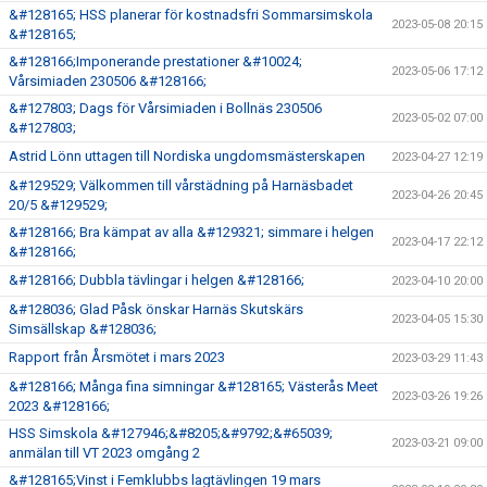
&#128165; HSS planerar för kostnadsfri Sommarsimskola
2023-05-08 20:15
&#128165;
&#128166;Imponerande prestationer &#10024;
2023-05-06 17:12
Vårsimiaden 230506 &#128166;
&#127803; Dags för Vårsimiaden i Bollnäs 230506
2023-05-02 07:00
&#127803;
Astrid Lönn uttagen till Nordiska ungdomsmästerskapen
2023-04-27 12:19
&#129529; Välkommen till vårstädning på Harnäsbadet
2023-04-26 20:45
20/5 &#129529;
&#128166; Bra kämpat av alla &#129321; simmare i helgen
2023-04-17 22:12
&#128166;
&#128166; Dubbla tävlingar i helgen &#128166;
2023-04-10 20:00
&#128036; Glad Påsk önskar Harnäs Skutskärs
2023-04-05 15:30
Simsällskap &#128036;
Rapport från Årsmötet i mars 2023
2023-03-29 11:43
&#128166; Många fina simningar &#128165; Västerås Meet
2023-03-26 19:26
2023 &#128166;
HSS Simskola &#127946;&#8205;&#9792;&#65039;
2023-03-21 09:00
anmälan till VT 2023 omgång 2
&#128165;Vinst i Femklubbs lagtävlingen 19 mars