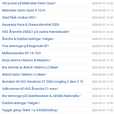
Girl power på Malmsten Swim Open !
2026-04-12 15:45
Malmsten Swim Open 9-12/4 !
2026-04-08 12:15
Glad Påsk önskar HSS !
2026-04-01 12:00
Aquarena Race & Öresundsmötet 2026
2026-03-22 19:10
HSS Årsmöte 260321 på vackra Harnäsbadet !
2026-03-21 14:20
Årmöte & Dubbla tävlingar i helgen !
2026-03-19 12:00
Fina simningar på Regionalt GP !
2026-03-15 20:00
Mellansvenska GP 14-15/3
2026-03-10 19:20
Börja simma i Motion & Masters !
2026-03-05 17:30
Bra simmat av Astrid i Malmö LC Meet !
2026-03-01 18:50
Astrid tävlar i Malmö LC Meet !
2026-02-26 12:40
Anmälan till HSS Simskola VT 2026 omgång 2 sker V 13
2026-02-23 17:20
Välkommen till HSS Årsmöte 21 mars !
2026-02-19 15:15
Bra simningar på Gästrikeserien & Järfälla Nationella !
2026-02-15 14:35
Dubbla tävlingar i helgen !
2026-02-11 13:40
Taggat gäng i årets 1:a 5 klubbtävling !
2026-02-07 17:30