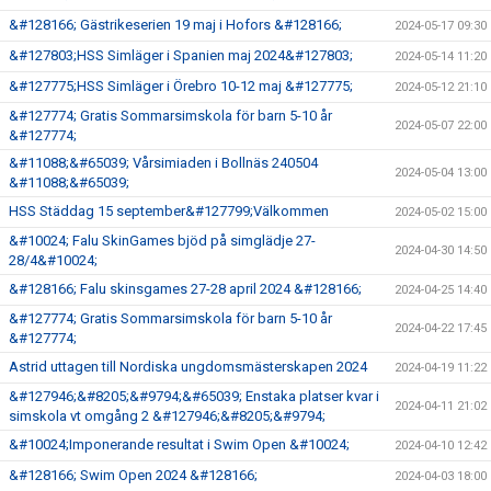
&#128166; Gästrikeserien 19 maj i Hofors &#128166;
2024-05-17 09:30
&#127803;HSS Simläger i Spanien maj 2024&#127803;
2024-05-14 11:20
&#127775;HSS Simläger i Örebro 10-12 maj &#127775;
2024-05-12 21:10
&#127774; Gratis Sommarsimskola för barn 5-10 år
2024-05-07 22:00
&#127774;
&#11088;&#65039; Vårsimiaden i Bollnäs 240504
2024-05-04 13:00
&#11088;&#65039;
HSS Städdag 15 september&#127799;Välkommen
2024-05-02 15:00
&#10024; Falu SkinGames bjöd på simglädje 27-
2024-04-30 14:50
28/4&#10024;
&#128166; Falu skinsgames 27-28 april 2024 &#128166;
2024-04-25 14:40
&#127774; Gratis Sommarsimskola för barn 5-10 år
2024-04-22 17:45
&#127774;
Astrid uttagen till Nordiska ungdomsmästerskapen 2024
2024-04-19 11:22
&#127946;&#8205;&#9794;&#65039; Enstaka platser kvar i
2024-04-11 21:02
simskola vt omgång 2 &#127946;&#8205;&#9794;
&#10024;Imponerande resultat i Swim Open &#10024;
2024-04-10 12:42
&#128166; Swim Open 2024 &#128166;
2024-04-03 18:00