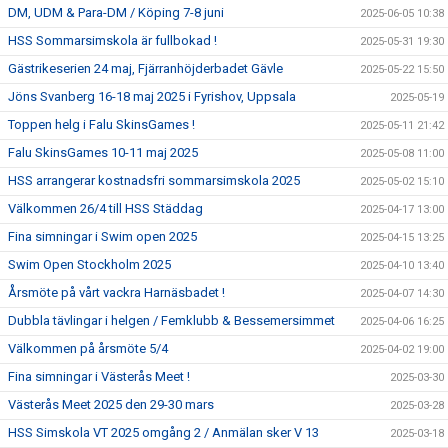
DM, UDM & Para-DM / Köping 7-8 juni
2025-06-05 10:38
HSS Sommarsimskola är fullbokad !
2025-05-31 19:30
Gästrikeserien 24 maj, Fjärranhöjderbadet Gävle
2025-05-22 15:50
Jöns Svanberg 16-18 maj 2025 i Fyrishov, Uppsala
2025-05-19
Toppen helg i Falu SkinsGames !
2025-05-11 21:42
Falu SkinsGames 10-11 maj 2025
2025-05-08 11:00
HSS arrangerar kostnadsfri sommarsimskola 2025
2025-05-02 15:10
Välkommen 26/4 till HSS Städdag
2025-04-17 13:00
Fina simningar i Swim open 2025
2025-04-15 13:25
Swim Open Stockholm 2025
2025-04-10 13:40
Årsmöte på vårt vackra Harnäsbadet !
2025-04-07 14:30
Dubbla tävlingar i helgen / Femklubb & Bessemersimmet
2025-04-06 16:25
Välkommen på årsmöte 5/4
2025-04-02 19:00
Fina simningar i Västerås Meet !
2025-03-30
Västerås Meet 2025 den 29-30 mars
2025-03-28
HSS Simskola VT 2025 omgång 2 / Anmälan sker V 13
2025-03-18