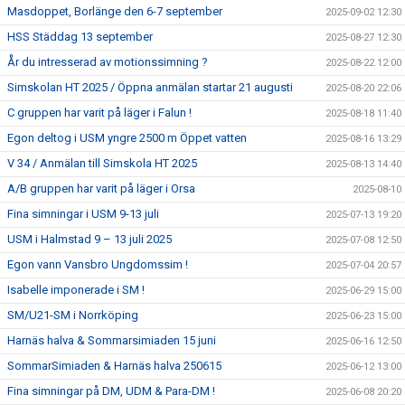
Masdoppet, Borlänge den 6-7 september
2025-09-02 12:30
HSS Städdag 13 september
2025-08-27 12:30
År du intresserad av motionssimning ?
2025-08-22 12:00
Simskolan HT 2025 / Öppna anmälan startar 21 augusti
2025-08-20 22:06
C gruppen har varit på läger i Falun !
2025-08-18 11:40
Egon deltog i USM yngre 2500 m Öppet vatten
2025-08-16 13:29
V 34 / Anmälan till Simskola HT 2025
2025-08-13 14:40
A/B gruppen har varit på läger i Orsa
2025-08-10
Fina simningar i USM 9-13 juli
2025-07-13 19:20
USM i Halmstad 9 – 13 juli 2025
2025-07-08 12:50
Egon vann Vansbro Ungdomssim !
2025-07-04 20:57
Isabelle imponerade i SM !
2025-06-29 15:00
SM/U21-SM i Norrköping
2025-06-23 15:00
Harnäs halva & Sommarsimiaden 15 juni
2025-06-16 12:50
SommarSimiaden & Harnäs halva 250615
2025-06-12 13:00
Fina simningar på DM, UDM & Para-DM !
2025-06-08 20:20