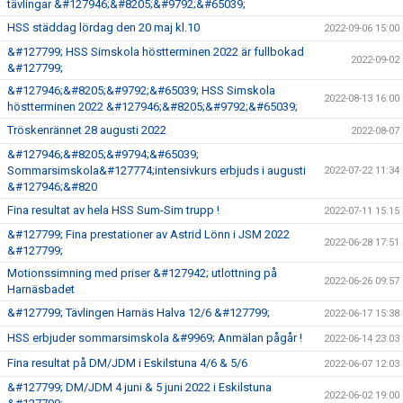
tävlingar &#127946;&#8205;&#9792;&#65039;
HSS städdag lördag den 20 maj kl.10
2022-09-06 15:00
&#127799; HSS Simskola höstterminen 2022 är fullbokad
2022-09-02
&#127799;
&#127946;&#8205;&#9792;&#65039; HSS Simskola
2022-08-13 16:00
höstterminen 2022 &#127946;&#8205;&#9792;&#65039;
Tröskenrännet 28 augusti 2022
2022-08-07
&#127946;&#8205;&#9794;&#65039;
Sommarsimskola&#127774;intensivkurs erbjuds i augusti
2022-07-22 11:34
&#127946;&#820
Fina resultat av hela HSS Sum-Sim trupp !
2022-07-11 15:15
&#127799; Fina prestationer av Astrid Lönn i JSM 2022
2022-06-28 17:51
&#127799;
Motionssimning med priser &#127942; utlottning på
2022-06-26 09:57
Harnäsbadet
&#127799; Tävlingen Harnäs Halva 12/6 &#127799;
2022-06-17 15:38
HSS erbjuder sommarsimskola &#9969; Anmälan pågår !
2022-06-14 23:03
Fina resultat på DM/JDM i Eskilstuna 4/6 & 5/6
2022-06-07 12:03
&#127799; DM/JDM 4 juni & 5 juni 2022 i Eskilstuna
2022-06-02 19:00