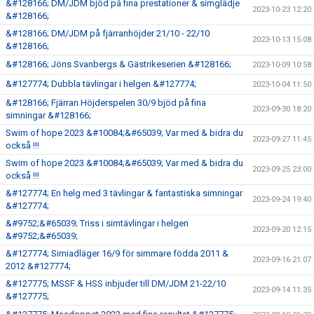
&#128166; DM/JDM bjöd på fina prestationer & simglädje
2023-10-23 12:20
&#128166;
&#128166; DM/JDM på fjärranhöjder 21/10 - 22/10
2023-10-13 15:08
&#128166;
&#128166; Jöns Svanbergs & Gästrikeserien &#128166;
2023-10-09 10:58
&#127774; Dubbla tävlingar i helgen &#127774;
2023-10-04 11:50
&#128166; Fjärran Höjderspelen 30/9 bjöd på fina
2023-09-30 18:20
simningar &#128166;
Swim of hope 2023 &#10084;&#65039; Var med & bidra du
2023-09-27 11:45
också !!!
Swim of hope 2023 &#10084;&#65039; Var med & bidra du
2023-09-25 23:00
också !!!
&#127774; En helg med 3 tävlingar & fantastiska simningar
2023-09-24 19:40
&#127774;
&#9752;&#65039; Triss i simtävlingar i helgen
2023-09-20 12:15
&#9752;&#65039;
&#127774; Simiadläger 16/9 för simmare födda 2011 &
2023-09-16 21:07
2012 &#127774;
&#127775; MSSF & HSS inbjuder till DM/JDM 21-22/10
2023-09-14 11:35
&#127775;