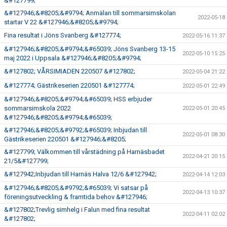
&#127799;
&#127946;&#8205;&#9794; Anmälan till sommarsimskolan
2022-05-18
startar V 22 &#127946;&#8205;&#9794;
Fina resultat i Jöns Svanberg &#127774;
2022-05-16 11:37
&#127946;&#8205;&#9794;&#65039; Jöns Svanberg 13-15
2022-05-10 15:25
maj 2022 i Uppsala &#127946;&#8205;&#9794;
&#127802; VÅRSIMIADEN 220507 &#127802;
2022-05-04 21:22
&#127774; Gästrikeserien 220501 &#127774;
2022-05-01 22:49
&#127946;&#8205;&#9794;&#65039; HSS erbjuder
sommarsimskola 2022
2022-05-01 20:45
&#127946;&#8205;&#9794;&#65039;
&#127946;&#8205;&#9792;&#65039; Inbjudan till
2022-05-01 08:30
Gästrikeserien 220501 &#127946;&#8205;
&#127799; Välkommen till vårstädning på Harnäsbadet
2022-04-21 20:15
21/5&#127799;
&#127942;Inbjudan till Harnäs Halva 12/6 &#127942;
2022-04-14 12:03
&#127946;&#8205;&#9792;&#65039; Vi satsar på
2022-04-13 10:37
föreningsutveckling & framtida behov &#127946;
&#127802;Trevlig simhelg i Falun med fina resultat
2022-04-11 02:02
&#127802;