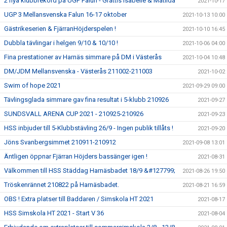
2 nya klubbrekord på UGP Falun - Grattis Isabelle & Matilda
2021-10-17
UGP 3 Mellansvenska Falun 16-17 oktober
2021-10-13 10:00
Gästrikeserien & FjärranHöjderspelen !
2021-10-10 16:45
Dubbla tävlingar i helgen 9/10 & 10/10 !
2021-10-06 04:00
Fina prestationer av Harnäs simmare på DM i Västerås
2021-10-04 10:48
DM/JDM Mellansvenska - Västerås 211002-211003
2021-10-02
Swim of hope 2021
2021-09-29 09:00
Tävlingsglada simmare gav fina resultat i 5-klubb 210926
2021-09-27
SUNDSVALL ARENA CUP 2021 - 210925-210926
2021-09-23
HSS inbjuder till 5-Klubbstävling 26/9 - Ingen publik tillåts !
2021-09-20
Jöns Svanbergsimmet 210911-210912
2021-09-08 13:01
Äntligen öppnar Fjärran Höjders bassänger igen !
2021-08-31
Välkommen till HSS Städdag Harnäsbadet 18/9 &#127799;
2021-08-26 19:50
Tröskenrännet 210822 på Harnäsbadet.
2021-08-21 16:59
OBS ! Extra platser till Baddaren / Simskola HT 2021
2021-08-17
HSS Simskola HT 2021 - Start V 36
2021-08-04