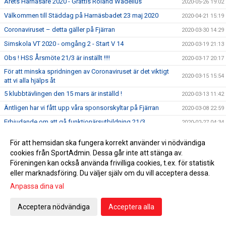
Årets Harnäsare 2020 - Grattis Roland Wadelius
2020-05-26 19:02
Välkommen till Städdag på Harnäsbadet 23 maj 2020
2020-04-21 15:19
Coronaviruset – detta gäller på Fjärran
2020-03-30 14:29
Simskola VT 2020 - omgång 2 - Start V 14
2020-03-19 21:13
Obs ! HSS Årsmöte 21/3 är inställt !!!!
2020-03-17 20:17
För att minska spridningen av Coronaviruset är det viktigt
2020-03-15 15:54
att vi alla hjälps åt
5 klubbtävlingen den 15 mars är inställd !
2020-03-13 11:42
Äntligen har vi fått upp våra sponsorskyltar på Fjärran
2020-03-08 22:59
Erbjudande om att gå funktionärsutbildning 21/3
2020-02-27 04:34
HSS årsmöte 21/3 men utprovning av profilkläder !
2020-02-21 15:59
För att hemsidan ska fungera korrekt använder vi nödvändiga
Simskola VT 2020 - omgång 2 - Start V 14
2020-02-12 21:42
cookies från SportAdmin. Dessa går inte att stänga av.
Föreningen kan också använda frivilliga cookies, t.ex. för statistik
Tacka för er feedback i medlemsenkäten
2020-02-07 10:39
eller marknadsföring. Du väljer själv om du vill acceptera dessa.
Dubbla tävlingar 1:a helgen i februari 2020
2020-01-31
Anpassa dina val
UGP 2 i Borlänge 2020
2020-01-25 10:37
HSS Årsmöte 21 mars 2020
Acceptera nödvändiga
Acceptera alla
2020-01-24 14:54
Erbjudande om Funktionärsutbildning 25/1
2020-01-12 17:03