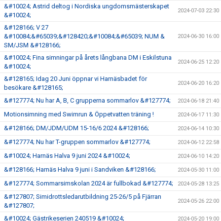
&#10024; Astrid deltog i Nordiska ungdomsmästerskapet
2024-07-03 22:30
&#10024;
&#128166; V 27
&#10084;&#65039;&#128420;&#10084;&#65039; NUM &
2024-06-30 16:00
SM/JSM &#128166;
&#10024; Fina simningar på årets långbana DM i Eskilstuna
2024-06-25 12:20
&#10024;
&#128165; Idag 20 Juni öppnar vi Harnäsbadet för
2024-06-20 16:20
besökare &#128165;
&#127774; Nu har A, B, C grupperna sommarlov &#127774;
2024-06-18 21:40
Motionsimning med Swimrun & Öppetvatten träning !
2024-06-17 11:30
&#128166; DM/JDM/UDM 15-16/6 2024 &#128166;
2024-06-14 10:30
&#127774; Nu har T-gruppen sommarlov &#127774;
2024-06-12 22:58
&#10024; Harnäs Halva 9 juni 2024 &#10024;
2024-06-10 14:20
&#128166; Harnäs Halva 9 juni i Sandviken &#128166;
2024-05-30 11:00
&#127774; Sommarsimskolan 2024 är fullbokad &#127774;
2024-05-28 13:25
&#127807; Simidrottsledarutbildning 25-26/5 på Fjärran
2024-05-26 22:00
&#127807;
&#10024; Gästrikeserien 240519 &#10024;
2024-05-20 19:00