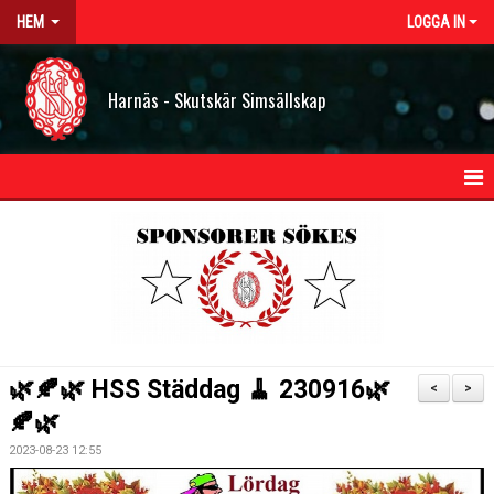
HEM
LOGGA IN
Harnäs - Skutskär Simsällskap
HEM
NYHETER
OM HSS
KONTAKT
🌿🍂🌿 HSS Städdag 🧹 230916🌿
<
>
STYRELSEN
🍂🌿
2023-08-23 12:55
BILDGALLERI