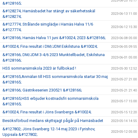
2023-06-25 10:17
&#128165;
&#128274; Harnäsbadet har stängt av säkerhetsskäl
2023-06-13 11:00
&#128274;
&#127774; Strålande simglädje i Harnäs Halva 11/6
2023-06-12 15:30
&#127774;
&#128166; Harnäs Halva 11 juni &#10024; 2023 &#128166;
2023-06-08 05:00
&#10024; Fina resultat i DM/JDM Eskilstuna &#10024;
2023-06-05 09:55
&#128166; DM/JDM 3-4/6 2023 Munktellbadet, Eskilstuna
2023-06-01 05:00
&#128166;
HSS sommarsimskola 2023 är fullbokad !
2023-05-30 12:52
&#128165;Anmälan till HSS sommarsimskola startar 30 maj
2023-05-27 21:00
&#128165;
&#128166; Gästrikeserien 230521 &#128166;
2023-05-21 21:40
&#128165;HSS erbjuder kostnadsfri sommarsimskola
2023-05-17 15:00
&#128165;
&#10024; Fina resultat i Jöns Svanbergs &#10024;
2023-05-15 12:20
Besöksförbud medans skyttsjagt pågår på Harnäsbadet
2023-05-14 14:55
&#127802; Jöns Svanberg 12-14 maj 2023 i Fyrishov,
2023-05-12 05:00
Uppsala &#127802;