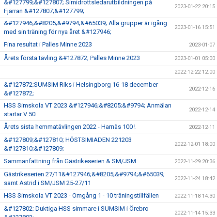
&#127799;&#127807; Simidrottsledarutbildningen på
2023-01-22 20:15
Fjärran &#127807;&#127799;
&#127946;&#8205;&#9794;&#65039; Alla grupper är igång
2023-01-16 15:51
med sin träning för nya året &#127946;
Fina resultat i Palles Minne 2023
2023-01-07
Årets första tävling &#127872; Palles Minne 2023
2023-01-01 05:00
2022-12-22 12:00
&#127872;SUMSIM Riks i Helsingborg 16-18 december
2022-12-16
&#127872;
HSS Simskola VT 2023 &#127946;&#8205;&#9794; Anmälan
2022-12-14
startar V 50
Årets sista hemmatävlingen 2022 - Harnäs 100 !
2022-12-11
&#127809;&#127810; HÖSTSIMIADEN 221203
2022-12-01 18:00
&#127810;&#127809;
Sammanfattning från Gästrikeserien & SM/JSM
2022-11-29 20:36
Gästrikeserien 27/11&#127946;&#8205;&#9794;&#65039;
2022-11-24 18:42
samt Astrid i SM/JSM 25-27/11
HSS Simskola VT 2023 - Omgång 1 - 10 träningstillfällen
2022-11-18 14:30
&#127802; Duktiga HSS simmare i SUMSIM i Örebro
2022-11-14 15:33