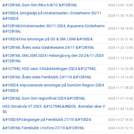
&#128166; Sum-Sim Riks 6-8/12 &#128166;
2024-12-05 12:00
&#10024; Simglädje på Höstsimiaden i Söderhamn 30/11
2024-11-30 14:30
&#10024;
&#128166;Höstsimiaden 30/11 2024, Aquarena Söderhamn
2024-11-28 18:55
&#128166;
&#10024;Fina simningar på GS & SM /JSM &#10024;
2024-11-25 21:40
&#128166; Årets sista Gästrikeserie 24/11 &#128166;
2024-11-22 13:00
&#128166; SM/JSM 2024 i Helsingborg den 20-24/11-2024
2024-11-19 14:45
&#128166;
&#127942; HSS vann 5 klubbtävlingen 2024 &#127942;
2024-11-16 22:28
&#128166; Årets sista Femklubb 241116 &#128166;
2024-11-14 14:50
&#10024; Imponerande simningar på SumSim Region 2024
2024-11-11 08:20
&#10024;
&#128166; Sum-Sim regionfinal 2024 &#128166;
2024-11-07 15:00
HSS Simskola VT 2025 &#127946;&#8205; Anmälan sker V
2024-11-03 13:30
50
&#10024;Poängseger på Femklubb 27/10 &#10024;
2024-10-27 18:35
&#128166; Femklubb i Hofors 27/10 &#128166;
2024-10-25 12:15