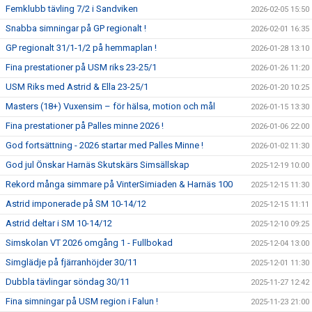
Femklubb tävling 7/2 i Sandviken
2026-02-05 15:50
Snabba simningar på GP regionalt !
2026-02-01 16:35
GP regionalt 31/1-1/2 på hemmaplan !
2026-01-28 13:10
Fina prestationer på USM riks 23-25/1
2026-01-26 11:20
USM Riks med Astrid & Ella 23-25/1
2026-01-20 10:25
Masters (18+) Vuxensim – för hälsa, motion och mål
2026-01-15 13:30
Fina prestationer på Palles minne 2026 !
2026-01-06 22:00
God fortsättning - 2026 startar med Palles Minne !
2026-01-02 11:30
God jul Önskar Harnäs Skutskärs Simsällskap
2025-12-19 10:00
Rekord många simmare på VinterSimiaden & Harnäs 100
2025-12-15 11:30
Astrid imponerade på SM 10-14/12
2025-12-15 11:11
Astrid deltar i SM 10-14/12
2025-12-10 09:25
Simskolan VT 2026 omgång 1 - Fullbokad
2025-12-04 13:00
Simglädje på fjärranhöjder 30/11
2025-12-01 11:30
Dubbla tävlingar söndag 30/11
2025-11-27 12:42
Fina simningar på USM region i Falun !
2025-11-23 21:00