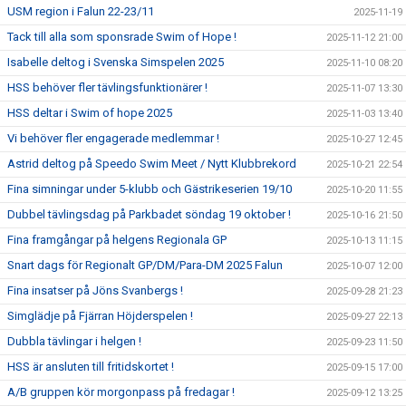
USM region i Falun 22-23/11
2025-11-19
Tack till alla som sponsrade Swim of Hope !
2025-11-12 21:00
Isabelle deltog i Svenska Simspelen 2025
2025-11-10 08:20
HSS behöver fler tävlingsfunktionärer !
2025-11-07 13:30
HSS deltar i Swim of hope 2025
2025-11-03 13:40
Vi behöver fler engagerade medlemmar !
2025-10-27 12:45
Astrid deltog på Speedo Swim Meet / Nytt Klubbrekord
2025-10-21 22:54
Fina simningar under 5-klubb och Gästrikeserien 19/10
2025-10-20 11:55
Dubbel tävlingsdag på Parkbadet söndag 19 oktober !
2025-10-16 21:50
Fina framgångar på helgens Regionala GP
2025-10-13 11:15
Snart dags för Regionalt GP/DM/Para-DM 2025 Falun
2025-10-07 12:00
Fina insatser på Jöns Svanbergs !
2025-09-28 21:23
Simglädje på Fjärran Höjderspelen !
2025-09-27 22:13
Dubbla tävlingar i helgen !
2025-09-23 11:50
HSS är ansluten till fritidskortet !
2025-09-15 17:00
A/B gruppen kör morgonpass på fredagar !
2025-09-12 13:25