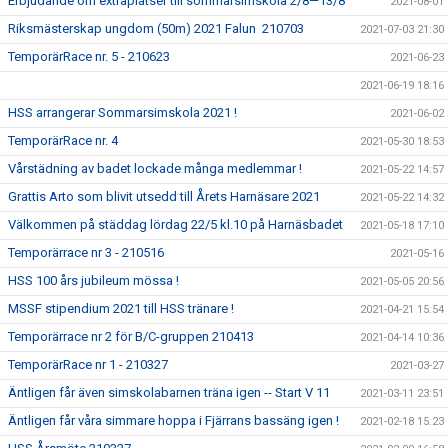
Erbjudande om extraplatser till sommarsimskola 2/8—13/8
2021-08-01
Riksmästerskap ungdom (50m) 2021 Falun 210703
2021-07-03 21:30
TemporärRace nr. 5 - 210623
2021-06-23
2021-06-19 18:16
HSS arrangerar Sommarsimskola 2021 !
2021-06-02
TemporärRace nr. 4
2021-05-30 18:53
Vårstädning av badet lockade många medlemmar !
2021-05-22 14:57
Grattis Arto som blivit utsedd till Årets Harnäsare 2021
2021-05-22 14:32
Välkommen på städdag lördag 22/5 kl.10 på Harnäsbadet
2021-05-18 17:10
Temporärrace nr 3 - 210516
2021-05-16
HSS 100 års jubileum mössa !
2021-05-05 20:56
MSSF stipendium 2021 till HSS tränare !
2021-04-21 15:54
Temporärrace nr 2 för B/C-gruppen 210413
2021-04-14 10:36
TemporärRace nr 1 - 210327
2021-03-27
Äntligen får även simskolabarnen träna igen -- Start V 11
2021-03-11 23:51
Äntligen får våra simmare hoppa i Fjärrans bassäng igen !
2021-02-18 15:23