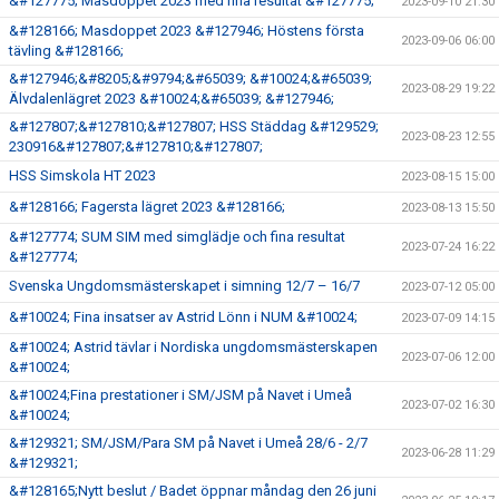
&#127775; Masdoppet 2023 med fina resultat &#127775;
2023-09-10 21:30
&#128166; Masdoppet 2023 &#127946; Höstens första
2023-09-06 06:00
tävling &#128166;
&#127946;&#8205;&#9794;&#65039; &#10024;&#65039;
2023-08-29 19:22
Älvdalenlägret 2023 &#10024;&#65039; &#127946;
&#127807;&#127810;&#127807; HSS Städdag &#129529;
2023-08-23 12:55
230916&#127807;&#127810;&#127807;
HSS Simskola HT 2023
2023-08-15 15:00
&#128166; Fagersta lägret 2023 &#128166;
2023-08-13 15:50
&#127774; SUM SIM med simglädje och fina resultat
2023-07-24 16:22
&#127774;
Svenska Ungdomsmästerskapet i simning 12/7 – 16/7
2023-07-12 05:00
&#10024; Fina insatser av Astrid Lönn i NUM &#10024;
2023-07-09 14:15
&#10024; Astrid tävlar i Nordiska ungdomsmästerskapen
2023-07-06 12:00
&#10024;
&#10024;Fina prestationer i SM/JSM på Navet i Umeå
2023-07-02 16:30
&#10024;
&#129321; SM/JSM/Para SM på Navet i Umeå 28/6 - 2/7
2023-06-28 11:29
&#129321;
&#128165;Nytt beslut / Badet öppnar måndag den 26 juni