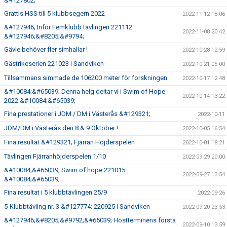
&#127802;
Grattis HSS till 5 klubbsegern 2022
2022-11-12 18:06
&#127946; Inför Femklubb tävlingen 221112
2022-11-08 20:42
&#127946;&#8205;&#9794;
Gävle behöver fler simhallar !
2022-10-28 12:59
Gästrikeserien 221023 i Sandviken
2022-10-21 05:00
Tillsammans simmade de 106200 meter för forskningen
2022-10-17 12:48
&#10084;&#65039; Denna helg deltar vi i Swim of Hope
2022-10-14 13:22
2022 &#10084;&#65039;
Fina prestationer i JDM / DM i Västerås &#129321;
2022-10-11
JDM/DM i Västerås den 8 & 9 Oktober !
2022-10-05 16:54
Fina resultat &#129321; Fjärran Höjderspelen
2022-10-01 18:21
Tävlingen Fjärranhöjderspelen 1/10
2022-09-29 20:00
&#10084;&#65039; Swim of hope 221015
2022-09-27 13:54
&#10084;&#65039;
Fina resultat i 5 klubbtävlingen 25/9
2022-09-26
5-Klubbtävling nr. 3 &#127774; 220925 i Sandviken
2022-09-20 23:53
&#127946;&#8205;&#9792;&#65039; Höstterminens första
2022-09-10 13:59