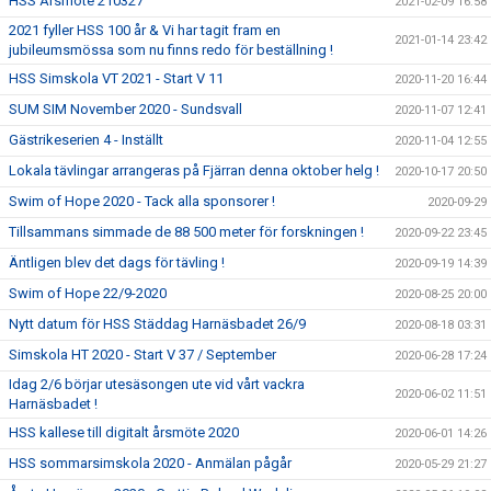
HSS Årsmöte 210327
2021-02-09 16:58
2021 fyller HSS 100 år & Vi har tagit fram en
2021-01-14 23:42
jubileumsmössa som nu finns redo för beställning !
HSS Simskola VT 2021 - Start V 11
2020-11-20 16:44
SUM SIM November 2020 - Sundsvall
2020-11-07 12:41
Gästrikeserien 4 - Inställt
2020-11-04 12:55
Lokala tävlingar arrangeras på Fjärran denna oktober helg !
2020-10-17 20:50
Swim of Hope 2020 - Tack alla sponsorer !
2020-09-29
Tillsammans simmade de 88 500 meter för forskningen !
2020-09-22 23:45
Äntligen blev det dags för tävling !
2020-09-19 14:39
Swim of Hope 22/9-2020
2020-08-25 20:00
Nytt datum för HSS Städdag Harnäsbadet 26/9
2020-08-18 03:31
Simskola HT 2020 - Start V 37 / September
2020-06-28 17:24
Idag 2/6 börjar utesäsongen ute vid vårt vackra
2020-06-02 11:51
Harnäsbadet !
HSS kallese till digitalt årsmöte 2020
2020-06-01 14:26
HSS sommarsimskola 2020 - Anmälan pågår
2020-05-29 21:27