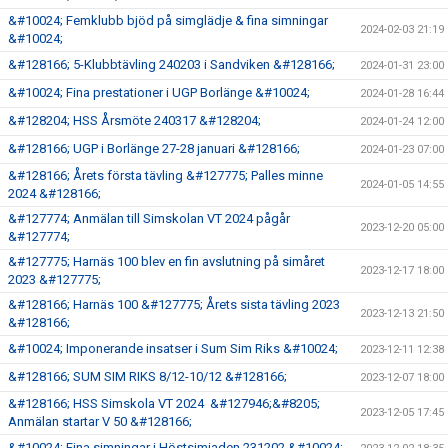
&#10024; Femklubb bjöd på simglädje & fina simningar
2024-02-03 21:19
&#10024;
&#128166; 5-Klubbtävling 240203 i Sandviken &#128166;
2024-01-31 23:00
&#10024; Fina prestationer i UGP Borlänge &#10024;
2024-01-28 16:44
&#128204; HSS Årsmöte 240317 &#128204;
2024-01-24 12:00
&#128166; UGP i Borlänge 27-28 januari &#128166;
2024-01-23 07:00
&#128166; Årets första tävling &#127775; Palles minne
2024-01-05 14:55
2024 &#128166;
&#127774; Anmälan till Simskolan VT 2024 pågår
2023-12-20 05:00
&#127774;
&#127775; Harnäs 100 blev en fin avslutning på simåret
2023-12-17 18:00
2023 &#127775;
&#128166; Harnäs 100 &#127775; Årets sista tävling 2023
2023-12-13 21:50
&#128166;
&#10024; Imponerande insatser i Sum Sim Riks &#10024;
2023-12-11 12:38
&#128166; SUM SIM RIKS 8/12-10/12 &#128166;
2023-12-07 18:00
&#128166; HSS Simskola VT 2024 &#127946;&#8205;
2023-12-05 17:45
Anmälan startar V 50 &#128166;
&#10024; Fina simningar i Höstsimiaden 231202 &#10024;