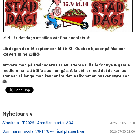
FJÄRRANHÖJDERBADET
HARNÄSBADET
📌 Nu är det dags att städa vår fina badplats 📌
Lördagen den 16 september kl.10 🌻
Klubben bjuder på fika och
korvgrillning.🌭🍔☕
Att vara med på städdagarna är ett jättebra tillfälle för nya & gamla
medlemmar att träffas och umgås. Alla bidrar med det de kan och
stannar så länge man känner för det.
Välkommen önskar styrelsen
🤗
Nyhetsarkiv
Simskola HT 2026 - Anmälan startar V 34
2026-08-05 13:10
Sommarsimskola 4/8-14/8 --- Fåtal platser kvar
2026-07-30 21:00