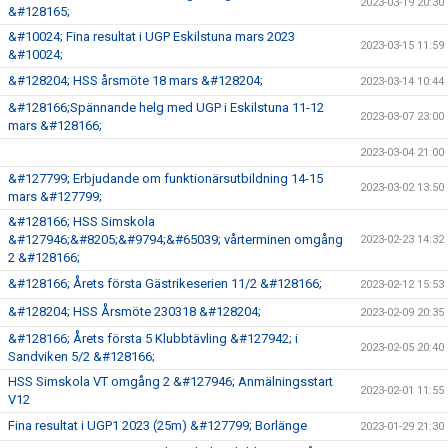
2023-03-19 20:30
&#128165;
&#10024; Fina resultat i UGP Eskilstuna mars 2023
2023-03-15 11:59
&#10024;
&#128204; HSS årsmöte 18 mars &#128204;
2023-03-14 10:44
&#128166;Spännande helg med UGP i Eskilstuna 11-12
2023-03-07 23:00
mars &#128166;
2023-03-04 21:00
&#127799; Erbjudande om funktionärsutbildning 14-15
2023-03-02 13:50
mars &#127799;
&#128166; HSS Simskola
&#127946;&#8205;&#9794;&#65039; vårterminen omgång
2023-02-23 14:32
2 &#128166;
&#128166; Årets första Gästrikeserien 11/2 &#128166;
2023-02-12 15:53
&#128204; HSS Årsmöte 230318 &#128204;
2023-02-09 20:35
&#128166; Årets första 5 Klubbtävling &#127942; i
2023-02-05 20:40
Sandviken 5/2 &#128166;
HSS Simskola VT omgång 2 &#127946; Anmälningsstart
2023-02-01 11:55
V12
Fina resultat i UGP1 2023 (25m) &#127799; Borlänge
2023-01-29 21:30