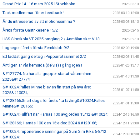
Grand Prix 14–16 mars 2025 i Stockholm
2025-03-13
Tack medlemmar för er feedback !
2025-03-10 12:50
Är du intresserad av att motionssimma ?
2025-03-03 15:13
Årets första Gästrikeserie 15/2
2025-02-15
HSS Simskola VT 2025 omgång 2 / Anmälan sker V 13
2025-02-13
Lagseger i årets första Femklubb 9/2
2025-02-09 19:58
Ett laddat gäng deltog i Pepparrotssimmet 2/2
2025-02-03 11:45
Äntligen är vår hemsida (delvis) i gång igen !
2025-01-25 13:17
&#127774; Nu har alla grupper startat vårterminen
2025-01-13 11:30
2025&#127774;
&#10024;Palles Minne blev en fin start på nya året
2025-01-07 11:50
2025&#10024;
&#128166;Snart dags för årets 1:a tävling&#10024;Palles
2025-01-01 15:00
Minne&#128166;
&#10024;Fullfart när Harnäs 100 avgjordes 15/12 &#10024;
2024-12-15 16:50
&#128166; Harnäs 100 den 15:e dec 2024 &#128166;
2024-12-11 21:00
&#10024;Imponerande simningar på Sum Sim Riks 6-8/12
2024-12-09 10:30
&#10024;