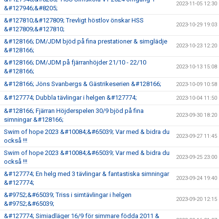
2023-11-05 12:30
&#127946;&#8205;
&#127810;&#127809; Trevligt höstlov önskar HSS
2023-10-29 19:03
&#127809;&#127810;
&#128166; DM/JDM bjöd på fina prestationer & simglädje
2023-10-23 12:20
&#128166;
&#128166; DM/JDM på fjärranhöjder 21/10 - 22/10
2023-10-13 15:08
&#128166;
&#128166; Jöns Svanbergs & Gästrikeserien &#128166;
2023-10-09 10:58
&#127774; Dubbla tävlingar i helgen &#127774;
2023-10-04 11:50
&#128166; Fjärran Höjderspelen 30/9 bjöd på fina
2023-09-30 18:20
simningar &#128166;
Swim of hope 2023 &#10084;&#65039; Var med & bidra du
2023-09-27 11:45
också !!!
Swim of hope 2023 &#10084;&#65039; Var med & bidra du
2023-09-25 23:00
också !!!
&#127774; En helg med 3 tävlingar & fantastiska simningar
2023-09-24 19:40
&#127774;
&#9752;&#65039; Triss i simtävlingar i helgen
2023-09-20 12:15
&#9752;&#65039;
&#127774; Simiadläger 16/9 för simmare födda 2011 &