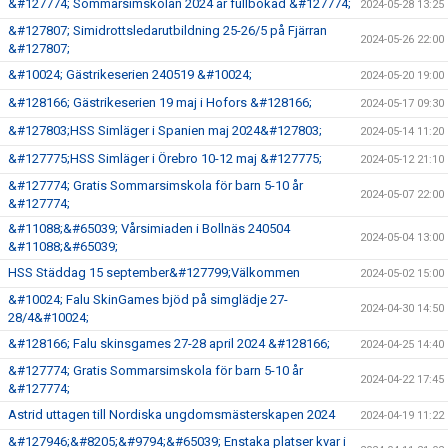
&#127774; Sommarsimskolan 2024 är fullbokad &#127774;
2024-05-28 13:25
&#127807; Simidrottsledarutbildning 25-26/5 på Fjärran
2024-05-26 22:00
&#127807;
&#10024; Gästrikeserien 240519 &#10024;
2024-05-20 19:00
&#128166; Gästrikeserien 19 maj i Hofors &#128166;
2024-05-17 09:30
&#127803;HSS Simläger i Spanien maj 2024&#127803;
2024-05-14 11:20
&#127775;HSS Simläger i Örebro 10-12 maj &#127775;
2024-05-12 21:10
&#127774; Gratis Sommarsimskola för barn 5-10 år
2024-05-07 22:00
&#127774;
&#11088;&#65039; Vårsimiaden i Bollnäs 240504
2024-05-04 13:00
&#11088;&#65039;
HSS Städdag 15 september&#127799;Välkommen
2024-05-02 15:00
&#10024; Falu SkinGames bjöd på simglädje 27-
2024-04-30 14:50
28/4&#10024;
&#128166; Falu skinsgames 27-28 april 2024 &#128166;
2024-04-25 14:40
&#127774; Gratis Sommarsimskola för barn 5-10 år
2024-04-22 17:45
&#127774;
Astrid uttagen till Nordiska ungdomsmästerskapen 2024
2024-04-19 11:22
&#127946;&#8205;&#9794;&#65039; Enstaka platser kvar i