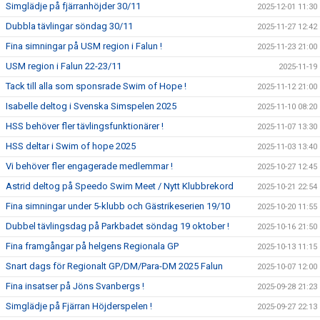
Simglädje på fjärranhöjder 30/11
2025-12-01 11:30
Dubbla tävlingar söndag 30/11
2025-11-27 12:42
Fina simningar på USM region i Falun !
2025-11-23 21:00
USM region i Falun 22-23/11
2025-11-19
Tack till alla som sponsrade Swim of Hope !
2025-11-12 21:00
Isabelle deltog i Svenska Simspelen 2025
2025-11-10 08:20
HSS behöver fler tävlingsfunktionärer !
2025-11-07 13:30
HSS deltar i Swim of hope 2025
2025-11-03 13:40
Vi behöver fler engagerade medlemmar !
2025-10-27 12:45
Astrid deltog på Speedo Swim Meet / Nytt Klubbrekord
2025-10-21 22:54
Fina simningar under 5-klubb och Gästrikeserien 19/10
2025-10-20 11:55
Dubbel tävlingsdag på Parkbadet söndag 19 oktober !
2025-10-16 21:50
Fina framgångar på helgens Regionala GP
2025-10-13 11:15
Snart dags för Regionalt GP/DM/Para-DM 2025 Falun
2025-10-07 12:00
Fina insatser på Jöns Svanbergs !
2025-09-28 21:23
Simglädje på Fjärran Höjderspelen !
2025-09-27 22:13