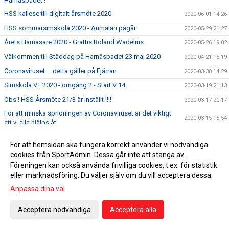
Harnäsbadet !
HSS kallese till digitalt årsmöte 2020
2020-06-01 14:26
HSS sommarsimskola 2020 - Anmälan pågår
2020-05-29 21:27
Årets Harnäsare 2020 - Grattis Roland Wadelius
2020-05-26 19:02
Välkommen till Städdag på Harnäsbadet 23 maj 2020
2020-04-21 15:19
Coronaviruset – detta gäller på Fjärran
2020-03-30 14:29
Simskola VT 2020 - omgång 2 - Start V 14
2020-03-19 21:13
Obs ! HSS Årsmöte 21/3 är inställt !!!!
2020-03-17 20:17
För att minska spridningen av Coronaviruset är det viktigt
2020-03-15 15:54
att vi alla hjälps åt
5 klubbtävlingen den 15 mars är inställd !
2020-03-13 11:42
För att hemsidan ska fungera korrekt använder vi nödvändiga
Äntligen har vi fått upp våra sponsorskyltar på Fjärran
2020-03-08 22:59
cookies från SportAdmin. Dessa går inte att stänga av.
Erbjudande om att gå funktionärsutbildning 21/3
Föreningen kan också använda frivilliga cookies, t.ex. för statistik
2020-02-27 04:34
eller marknadsföring. Du väljer själv om du vill acceptera dessa.
HSS årsmöte 21/3 men utprovning av profilkläder !
2020-02-21 15:59
Anpassa dina val
Simskola VT 2020 - omgång 2 - Start V 14
2020-02-12 21:42
Tacka för er feedback i medlemsenkäten
2020-02-07 10:39
Acceptera nödvändiga
Acceptera alla
Dubbla tävlingar 1:a helgen i februari 2020
2020-01-31