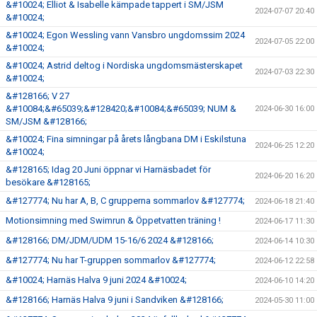
&#10024; Elliot & Isabelle kämpade tappert i SM/JSM
2024-07-07 20:40
&#10024;
&#10024; Egon Wessling vann Vansbro ungdomssim 2024
2024-07-05 22:00
&#10024;
&#10024; Astrid deltog i Nordiska ungdomsmästerskapet
2024-07-03 22:30
&#10024;
&#128166; V 27
&#10084;&#65039;&#128420;&#10084;&#65039; NUM &
2024-06-30 16:00
SM/JSM &#128166;
&#10024; Fina simningar på årets långbana DM i Eskilstuna
2024-06-25 12:20
&#10024;
&#128165; Idag 20 Juni öppnar vi Harnäsbadet för
2024-06-20 16:20
besökare &#128165;
&#127774; Nu har A, B, C grupperna sommarlov &#127774;
2024-06-18 21:40
Motionsimning med Swimrun & Öppetvatten träning !
2024-06-17 11:30
&#128166; DM/JDM/UDM 15-16/6 2024 &#128166;
2024-06-14 10:30
&#127774; Nu har T-gruppen sommarlov &#127774;
2024-06-12 22:58
&#10024; Harnäs Halva 9 juni 2024 &#10024;
2024-06-10 14:20
&#128166; Harnäs Halva 9 juni i Sandviken &#128166;
2024-05-30 11:00