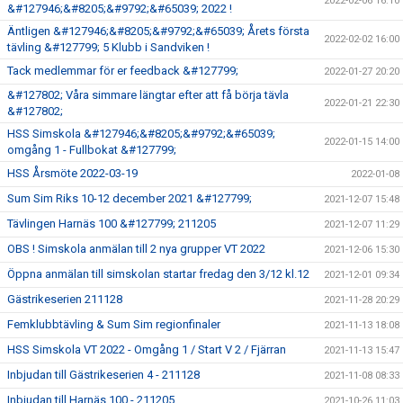
2022-02-06 16:10
&#127946;&#8205;&#9792;&#65039; 2022 !
Äntligen &#127946;&#8205;&#9792;&#65039; Årets första
2022-02-02 16:00
tävling &#127799; 5 Klubb i Sandviken !
Tack medlemmar för er feedback &#127799;
2022-01-27 20:20
&#127802; Våra simmare längtar efter att få börja tävla
2022-01-21 22:30
&#127802;
HSS Simskola &#127946;&#8205;&#9792;&#65039;
2022-01-15 14:00
omgång 1 - Fullbokat &#127799;
HSS Årsmöte 2022-03-19
2022-01-08
Sum Sim Riks 10-12 december 2021 &#127799;
2021-12-07 15:48
Tävlingen Harnäs 100 &#127799; 211205
2021-12-07 11:29
OBS ! Simskola anmälan till 2 nya grupper VT 2022
2021-12-06 15:30
Öppna anmälan till simskolan startar fredag den 3/12 kl.12
2021-12-01 09:34
Gästrikeserien 211128
2021-11-28 20:29
Femklubbtävling & Sum Sim regionfinaler
2021-11-13 18:08
HSS Simskola VT 2022 - Omgång 1 / Start V 2 / Fjärran
2021-11-13 15:47
Inbjudan till Gästrikeserien 4 - 211128
2021-11-08 08:33
Inbjudan till Harnäs 100 - 211205
2021-10-26 11:03