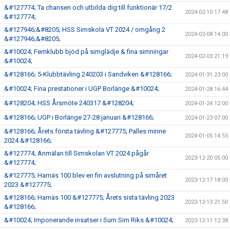
&#127774; Ta chansen och utbilda dig till funktionär 17/2
2024-02-10 17:48
&#127774;
&#127946;&#8205; HSS Simskola VT 2024 / omgång 2
2024-02-08 14:00
&#127946;&#8205;
&#10024; Femklubb bjöd på simglädje & fina simningar
2024-02-03 21:19
&#10024;
&#128166; 5-Klubbtävling 240203 i Sandviken &#128166;
2024-01-31 23:00
&#10024; Fina prestationer i UGP Borlänge &#10024;
2024-01-28 16:44
&#128204; HSS Årsmöte 240317 &#128204;
2024-01-24 12:00
&#128166; UGP i Borlänge 27-28 januari &#128166;
2024-01-23 07:00
&#128166; Årets första tävling &#127775; Palles minne
2024-01-05 14:55
2024 &#128166;
&#127774; Anmälan till Simskolan VT 2024 pågår
2023-12-20 05:00
&#127774;
&#127775; Harnäs 100 blev en fin avslutning på simåret
2023-12-17 18:00
2023 &#127775;
&#128166; Harnäs 100 &#127775; Årets sista tävling 2023
2023-12-13 21:50
&#128166;
&#10024; Imponerande insatser i Sum Sim Riks &#10024;
2023-12-11 12:38