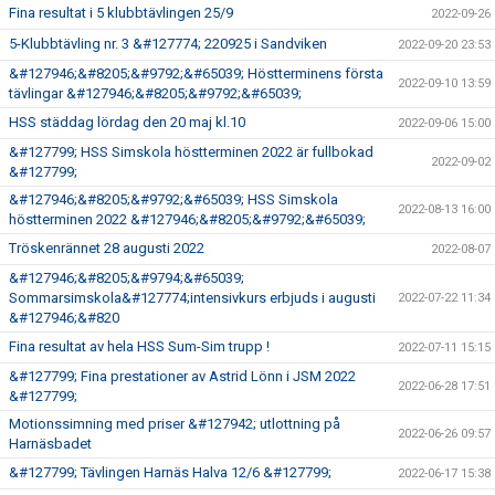
Fina resultat i 5 klubbtävlingen 25/9
2022-09-26
5-Klubbtävling nr. 3 &#127774; 220925 i Sandviken
2022-09-20 23:53
&#127946;&#8205;&#9792;&#65039; Höstterminens första
2022-09-10 13:59
tävlingar &#127946;&#8205;&#9792;&#65039;
HSS städdag lördag den 20 maj kl.10
2022-09-06 15:00
&#127799; HSS Simskola höstterminen 2022 är fullbokad
2022-09-02
&#127799;
&#127946;&#8205;&#9792;&#65039; HSS Simskola
2022-08-13 16:00
höstterminen 2022 &#127946;&#8205;&#9792;&#65039;
Tröskenrännet 28 augusti 2022
2022-08-07
&#127946;&#8205;&#9794;&#65039;
Sommarsimskola&#127774;intensivkurs erbjuds i augusti
2022-07-22 11:34
&#127946;&#820
Fina resultat av hela HSS Sum-Sim trupp !
2022-07-11 15:15
&#127799; Fina prestationer av Astrid Lönn i JSM 2022
2022-06-28 17:51
&#127799;
Motionssimning med priser &#127942; utlottning på
2022-06-26 09:57
Harnäsbadet
&#127799; Tävlingen Harnäs Halva 12/6 &#127799;
2022-06-17 15:38