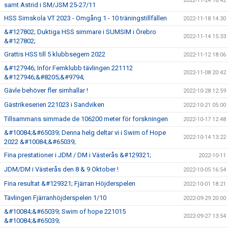
2022-11-24 18:42
samt Astrid i SM/JSM 25-27/11
HSS Simskola VT 2023 - Omgång 1 - 10 träningstillfällen
2022-11-18 14:30
&#127802; Duktiga HSS simmare i SUMSIM i Örebro
2022-11-14 15:33
&#127802;
Grattis HSS till 5 klubbsegern 2022
2022-11-12 18:06
&#127946; Inför Femklubb tävlingen 221112
2022-11-08 20:42
&#127946;&#8205;&#9794;
Gävle behöver fler simhallar !
2022-10-28 12:59
Gästrikeserien 221023 i Sandviken
2022-10-21 05:00
Tillsammans simmade de 106200 meter för forskningen
2022-10-17 12:48
&#10084;&#65039; Denna helg deltar vi i Swim of Hope
2022-10-14 13:22
2022 &#10084;&#65039;
Fina prestationer i JDM / DM i Västerås &#129321;
2022-10-11
JDM/DM i Västerås den 8 & 9 Oktober !
2022-10-05 16:54
Fina resultat &#129321; Fjärran Höjderspelen
2022-10-01 18:21
Tävlingen Fjärranhöjderspelen 1/10
2022-09-29 20:00
&#10084;&#65039; Swim of hope 221015
2022-09-27 13:54
&#10084;&#65039;