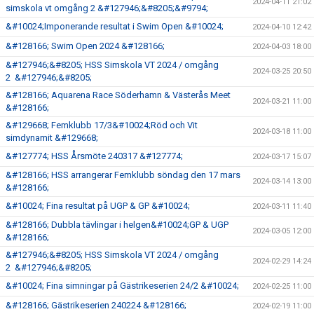
2024-04-11 21:02
simskola vt omgång 2 &#127946;&#8205;&#9794;
&#10024;Imponerande resultat i Swim Open &#10024;
2024-04-10 12:42
&#128166; Swim Open 2024 &#128166;
2024-04-03 18:00
&#127946;&#8205; HSS Simskola VT 2024 / omgång
2024-03-25 20:50
2 &#127946;&#8205;
&#128166; Aquarena Race Söderhamn & Västerås Meet
2024-03-21 11:00
&#128166;
&#129668; Femklubb 17/3&#10024;Röd och Vit
2024-03-18 11:00
simdynamit &#129668;
&#127774; HSS Årsmöte 240317 &#127774;
2024-03-17 15:07
&#128166; HSS arrangerar Femklubb söndag den 17 mars
2024-03-14 13:00
&#128166;
&#10024; Fina resultat på UGP & GP &#10024;
2024-03-11 11:40
&#128166; Dubbla tävlingar i helgen&#10024;GP & UGP
2024-03-05 12:00
&#128166;
&#127946;&#8205; HSS Simskola VT 2024 / omgång
2024-02-29 14:24
2 &#127946;&#8205;
&#10024; Fina simningar på Gästrikeserien 24/2 &#10024;
2024-02-25 11:00
&#128166; Gästrikeserien 240224 &#128166;
2024-02-19 11:00