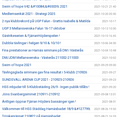
Swim of hope V42 &#10084;&#65039; 2021
2021-10-21 21:40
Medlemsenkät 2021 - Strategi 2025
2021-10-20 05:00
2 nya klubbrekord på UGP Falun - Grattis Isabelle & Matilda
2021-10-17
UGP 3 Mellansvenska Falun 16-17 oktober
2021-10-13 10:00
Gästrikeserien & FjärranHöjderspelen !
2021-10-10 16:45
Dubbla tävlingar i helgen 9/10 & 10/10 !
2021-10-06 04:00
Fina prestationer av Harnäs simmare på DM i Västerås
2021-10-04 10:48
DM/JDM Mellansvenska - Västerås 211002-211003
2021-10-02
Swim of hope 2021
2021-09-29 09:00
Tävlingsglada simmare gav fina resultat i 5-klubb 210926
2021-09-27
SUNDSVALL ARENA CUP 2021 - 210925-210926
2021-09-23
HSS inbjuder till 5-Klubbstävling 26/9 - Ingen publik tillåts !
2021-09-20
Jöns Svanbergsimmet 210911-210912
2021-09-08 13:01
Äntligen öppnar Fjärran Höjders bassänger igen !
2021-08-31
Välkommen till HSS Städdag Harnäsbadet 18/9 &#127799;
2021-08-26 19:50
Tröskenrännet 210822 på Harnäsbadet.
2021-08-21 16:59