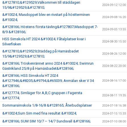
&#127810;&#129529;Välkommen till städdagen
2024-09-12 12:00
15/9&#129529;&#127810;
&#10024; Masdoppet blev en rivstart på höstterminen
2024-09-08 16:20
&#10024;
&#128166; Höstens första tävling&#127807;Masdoppet 7-
2024-09-05 13:55
8/9 &#128166;
HSS Simskola HT 2024 &#10024; Fåtalplatser kvar i
2024-08-30 15:50
Silverfisken
&#127810;&#129529;Städdag på Harnäsbadet
2024-08-26 12:00
15/9&#129529;&#127810;
&#128166; Tröskenrännet anno 2024 &#10024; Swimrun
2024-08-22 20:00
Gästrikland 25/8 på Harnäsbadet&#128166;
&#128166; HSS Simskola HT 2024
&#127946;&#8205;&#9794;&#65039; Anmälan sker V 34
2024-08-16 17:00
&#128166;
&#127774; Simläger för A,B,C gruppen i Fagersta
2024-08-11 19:35
&#127774;
Sommarsimskola 1/8-16/8 &#128165; Återbudsplatser
2024-07-18 16:38
&#10024;Sum Sim med fina resultat &#10024;
2024-07-15 15:33
&#128166; SUM SIM 10/7 – 14/7 Sundsvall &#128166;
2024-07-10 08:00