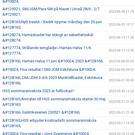
&#10024;
&#129321; SM/JSM/Para SM på Navet i Umeå 28/6 - 2/7
2023-06-28 11:29
&#129321;
&#128165;Nytt beslut / Badet öppnar måndag den 26 juni
2023-06-25 10:17
&#128165;
&#128274; Harnäsbadet har stängt av säkerhetsskäl
2023-06-13 11:00
&#128274;
&#127774; Strålande simglädje i Harnäs Halva 11/6
2023-06-12 15:30
&#127774;
&#128166; Harnäs Halva 11 juni &#10024; 2023 &#128166;
2023-06-08 05:00
&#10024; Fina resultat i DM/JDM Eskilstuna &#10024;
2023-06-05 09:55
&#128166; DM/JDM 3-4/6 2023 Munktellbadet, Eskilstuna
2023-06-01 05:00
&#128166;
HSS sommarsimskola 2023 är fullbokad !
2023-05-30 12:52
&#128165;Anmälan till HSS sommarsimskola startar 30 maj
2023-05-27 21:00
&#128165;
&#128166; Gästrikeserien 230521 &#128166;
2023-05-21 21:40
&#128165;HSS erbjuder kostnadsfri sommarsimskola
2023-05-17 15:00
&#128165;
&#10024; Fina resultat i Jöns Svanbergs &#10024;
2023-05-15 12:20