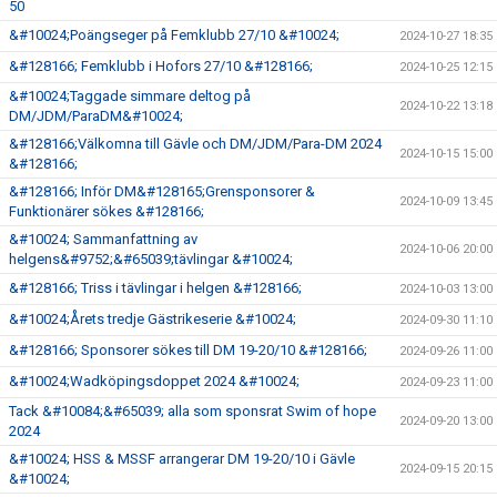
50
&#10024;Poängseger på Femklubb 27/10 &#10024;
2024-10-27 18:35
&#128166; Femklubb i Hofors 27/10 &#128166;
2024-10-25 12:15
&#10024;Taggade simmare deltog på
2024-10-22 13:18
DM/JDM/ParaDM&#10024;
&#128166;Välkomna till Gävle och DM/JDM/Para-DM 2024
2024-10-15 15:00
&#128166;
&#128166; Inför DM&#128165;Grensponsorer &
2024-10-09 13:45
Funktionärer sökes &#128166;
&#10024; Sammanfattning av
2024-10-06 20:00
helgens&#9752;&#65039;tävlingar &#10024;
&#128166; Triss i tävlingar i helgen &#128166;
2024-10-03 13:00
&#10024;Årets tredje Gästrikeserie &#10024;
2024-09-30 11:10
&#128166; Sponsorer sökes till DM 19-20/10 &#128166;
2024-09-26 11:00
&#10024;Wadköpingsdoppet 2024 &#10024;
2024-09-23 11:00
Tack &#10084;&#65039; alla som sponsrat Swim of hope
2024-09-20 13:00
2024
&#10024; HSS & MSSF arrangerar DM 19-20/10 i Gävle
2024-09-15 20:15
&#10024;