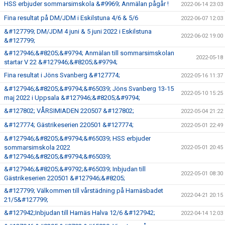
HSS erbjuder sommarsimskola &#9969; Anmälan pågår !
2022-06-14 23:03
Fina resultat på DM/JDM i Eskilstuna 4/6 & 5/6
2022-06-07 12:03
&#127799; DM/JDM 4 juni & 5 juni 2022 i Eskilstuna
2022-06-02 19:00
&#127799;
&#127946;&#8205;&#9794; Anmälan till sommarsimskolan
2022-05-18
startar V 22 &#127946;&#8205;&#9794;
Fina resultat i Jöns Svanberg &#127774;
2022-05-16 11:37
&#127946;&#8205;&#9794;&#65039; Jöns Svanberg 13-15
2022-05-10 15:25
maj 2022 i Uppsala &#127946;&#8205;&#9794;
&#127802; VÅRSIMIADEN 220507 &#127802;
2022-05-04 21:22
&#127774; Gästrikeserien 220501 &#127774;
2022-05-01 22:49
&#127946;&#8205;&#9794;&#65039; HSS erbjuder
sommarsimskola 2022
2022-05-01 20:45
&#127946;&#8205;&#9794;&#65039;
&#127946;&#8205;&#9792;&#65039; Inbjudan till
2022-05-01 08:30
Gästrikeserien 220501 &#127946;&#8205;
&#127799; Välkommen till vårstädning på Harnäsbadet
2022-04-21 20:15
21/5&#127799;
&#127942;Inbjudan till Harnäs Halva 12/6 &#127942;
2022-04-14 12:03