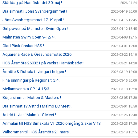
Städdag på Harnäsbadet 30 maj !
2026-04-24
Bra simmat i Jöns Svanbergsimmet !
2026-04-19 20:00
Jöns Svanbergsimmet 17-19 april !
2026-04-16 12:45
Girl power på Malmsten Swim Open !
2026-04-12 15:45
Malmsten Swim Open 9-12/4 !
2026-04-08 12:15
Glad Påsk önskar HSS !
2026-04-01 12:00
Aquarena Race & Öresundsmötet 2026
2026-03-22 19:10
HSS Årsmöte 260321 på vackra Harnäsbadet !
2026-03-21 14:20
Årmöte & Dubbla tävlingar i helgen !
2026-03-19 12:00
Fina simningar på Regionalt GP !
2026-03-15 20:00
Mellansvenska GP 14-15/3
2026-03-10 19:20
Börja simma i Motion & Masters !
2026-03-05 17:30
Bra simmat av Astrid i Malmö LC Meet !
2026-03-01 18:50
Astrid tävlar i Malmö LC Meet !
2026-02-26 12:40
Anmälan till HSS Simskola VT 2026 omgång 2 sker V 13
2026-02-23 17:20
Välkommen till HSS Årsmöte 21 mars !
2026-02-19 15:15