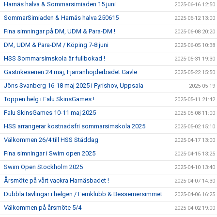
Harnäs halva & Sommarsimiaden 15 juni
2025-06-16 12:50
SommarSimiaden & Harnäs halva 250615
2025-06-12 13:00
Fina simningar på DM, UDM & Para-DM !
2025-06-08 20:20
DM, UDM & Para-DM / Köping 7-8 juni
2025-06-05 10:38
HSS Sommarsimskola är fullbokad !
2025-05-31 19:30
Gästrikeserien 24 maj, Fjärranhöjderbadet Gävle
2025-05-22 15:50
Jöns Svanberg 16-18 maj 2025 i Fyrishov, Uppsala
2025-05-19
Toppen helg i Falu SkinsGames !
2025-05-11 21:42
Falu SkinsGames 10-11 maj 2025
2025-05-08 11:00
HSS arrangerar kostnadsfri sommarsimskola 2025
2025-05-02 15:10
Välkommen 26/4 till HSS Städdag
2025-04-17 13:00
Fina simningar i Swim open 2025
2025-04-15 13:25
Swim Open Stockholm 2025
2025-04-10 13:40
Årsmöte på vårt vackra Harnäsbadet !
2025-04-07 14:30
Dubbla tävlingar i helgen / Femklubb & Bessemersimmet
2025-04-06 16:25
Välkommen på årsmöte 5/4
2025-04-02 19:00