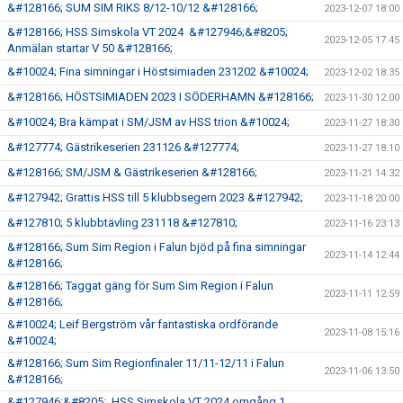
&#128166; SUM SIM RIKS 8/12-10/12 &#128166;
2023-12-07 18:00
&#128166; HSS Simskola VT 2024 &#127946;&#8205;
2023-12-05 17:45
Anmälan startar V 50 &#128166;
&#10024; Fina simningar i Höstsimiaden 231202 &#10024;
2023-12-02 18:35
&#128166; HÖSTSIMIADEN 2023 I SÖDERHAMN &#128166;
2023-11-30 12:00
&#10024; Bra kämpat i SM/JSM av HSS trion &#10024;
2023-11-27 18:30
&#127774; Gästrikeserien 231126 &#127774;
2023-11-27 18:10
&#128166; SM/JSM & Gästrikeserien &#128166;
2023-11-21 14:32
&#127942; Grattis HSS till 5 klubbsegern 2023 &#127942;
2023-11-18 20:00
&#127810; 5 klubbtävling 231118 &#127810;
2023-11-16 23:13
&#128166; Sum Sim Region i Falun bjöd på fina simningar
2023-11-14 12:44
&#128166;
&#128166; Taggat gäng för Sum Sim Region i Falun
2023-11-11 12:59
&#128166;
&#10024; Leif Bergström vår fantastiska ordförande
2023-11-08 15:16
&#10024;
&#128166; Sum Sim Regionfinaler 11/11-12/11 i Falun
2023-11-06 13:50
&#128166;
&#127946;&#8205; HSS Simskola VT 2024 omgång 1