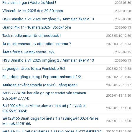
Fina simningar i Västerås Meet !
2025-03-30
Västerås Meet 2025 den 29-30 mars
2025-03-28
HSS Simskola VT 2025 omgång 2 / Anmälan sker V 13
2025-03-18
Grand Prix 14–16 mars 2025 i Stockholm
2025-03-13
Tack medlemmar för er feedback !
2025-03-10 12:50
Är du intresserad av att motionssimma ?
2025-03-03 15:13
Årets första Gästrikeserie 15/2
2025-02-15
HSS Simskola VT 2025 omgång 2 / Anmälan sker V 13
2025-02-13
Lagseger i årets första Femklubb 9/2
2025-02-09 19:58
Ett laddat gäng deltog i Pepparrotssimmet 2/2
2025-02-03 11:45
Äntligen är vår hemsida (delvis) i gång igen !
2025-01-25 13:17
&#127774; Nu har alla grupper startat vårterminen
2025-01-13 11:30
2025&#127774;
&#10024;Palles Minne blev en fin start på nya året
2025-01-07 11:50
2025&#10024;
&#128166;Snart dags för årets 1:a tävling&#10024;Palles
2025-01-01 15:00
Minne&#128166;
&#10024;Fullfart när Harnäs 100 avgjordes 15/12 &#10024;
2024-12-15 16:50