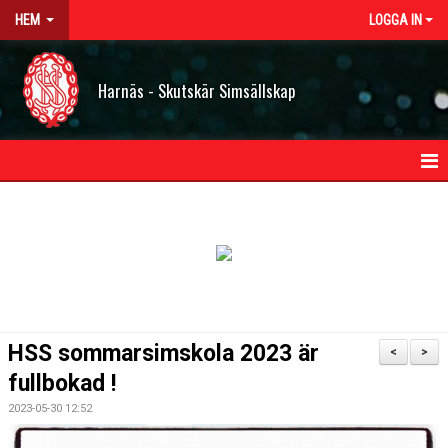
HEM
LOGGA IN
Harnäs - Skutskär Simsällskap
HEM
NYHETER
OM HSS
KONTAKT
HSS sommarsimskola 2023 är
<
>
STYRELSEN
fullbokad !
2023-05-30 12:52
BILDGALLERI