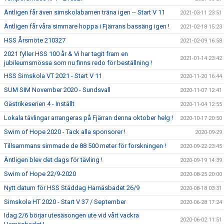
Äntligen får även simskolabarnen träna igen -- Start V 11
2021-03-11 23:51
Äntligen får våra simmare hoppa i Fjärrans bassäng igen !
2021-02-18 15:23
HSS Årsmöte 210327
2021-02-09 16:58
2021 fyller HSS 100 år & Vi har tagit fram en
2021-01-14 23:42
jubileumsmössa som nu finns redo för beställning !
HSS Simskola VT 2021 - Start V 11
2020-11-20 16:44
SUM SIM November 2020 - Sundsvall
2020-11-07 12:41
Gästrikeserien 4 - Inställt
2020-11-04 12:55
Lokala tävlingar arrangeras på Fjärran denna oktober helg !
2020-10-17 20:50
Swim of Hope 2020 - Tack alla sponsorer !
2020-09-29
Tillsammans simmade de 88 500 meter för forskningen !
2020-09-22 23:45
Äntligen blev det dags för tävling !
2020-09-19 14:39
Swim of Hope 22/9-2020
2020-08-25 20:00
Nytt datum för HSS Städdag Harnäsbadet 26/9
2020-08-18 03:31
Simskola HT 2020 - Start V 37 / September
2020-06-28 17:24
Idag 2/6 börjar utesäsongen ute vid vårt vackra
2020-06-02 11:51