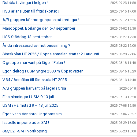
Dubbla tävlingar i helgen !
2025-09-23 11:50
HSS är ansluten till fritidskortet !
2025-09-15 17:00
A/B gruppen kör morgonpass på fredagar !
2025-09-12 13:25
Masdoppet, Borlänge den 6-7 september
2025-09-02 12:30
HSS Städdag 13 september
2025-08-27 12:30
År du intresserad av motionssimning ?
2025-08-22 12:00
Simskolan HT 2025 / Öppna anmälan startar 21 augusti
2025-08-20 22:06
C gruppen har varit på läger i Falun !
2025-08-18 11:40
Egon deltog i USM yngre 2500 m Öppet vatten
2025-08-16 13:29
V 34 / Anmälan till Simskola HT 2025
2025-08-13 14:40
A/B gruppen har varit på läger i Orsa
2025-08-10
Fina simningar i USM 9-13 juli
2025-07-13 19:20
USM i Halmstad 9 – 13 juli 2025
2025-07-08 12:50
Egon vann Vansbro Ungdomssim !
2025-07-04 20:57
Isabelle imponerade i SM !
2025-06-29 15:00
SM/U21-SM i Norrköping
2025-06-23 15:00