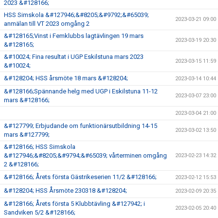
2023 &#128166;
HSS Simskola &#127946;&#8205;&#9792;&#65039;
2023-03-21 09:00
anmälan till VT 2023 omgång 2
&#128165;Vinst i Femklubbs lagtävlingen 19 mars
2023-03-19 20:30
&#128165;
&#10024; Fina resultat i UGP Eskilstuna mars 2023
2023-03-15 11:59
&#10024;
&#128204; HSS årsmöte 18 mars &#128204;
2023-03-14 10:44
&#128166;Spännande helg med UGP i Eskilstuna 11-12
2023-03-07 23:00
mars &#128166;
2023-03-04 21:00
&#127799; Erbjudande om funktionärsutbildning 14-15
2023-03-02 13:50
mars &#127799;
&#128166; HSS Simskola
&#127946;&#8205;&#9794;&#65039; vårterminen omgång
2023-02-23 14:32
2 &#128166;
&#128166; Årets första Gästrikeserien 11/2 &#128166;
2023-02-12 15:53
&#128204; HSS Årsmöte 230318 &#128204;
2023-02-09 20:35
&#128166; Årets första 5 Klubbtävling &#127942; i
2023-02-05 20:40
Sandviken 5/2 &#128166;