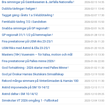
Bra simningar på Gästrikeserien & Järfälla Nationella !
2026-02-15 14:35
Dubbla tävlingar i helgen !
2026-02-11 13:40
Taggat gäng i årets 1:a 5 klubbtävling !
2026-02-07 17:30
Femklubb tävling 7/2 i Sandviken
2026-02-05 15:50
Snabba simningar på GP regionalt !
2026-02-01 16:35
GP regionalt 31/1-1/2 på hemmaplan !
2026-01-28 13:10
Fina prestationer på USM riks 23-25/1
2026-01-26 11:20
USM Riks med Astrid & Ella 23-25/1
2026-01-20 10:25
Masters (18+) Vuxensim – för hälsa, motion och mål
2026-01-15 13:30
Fina prestationer på Palles minne 2026 !
2026-01-06 22:00
God fortsättning - 2026 startar med Palles Minne !
2026-01-02 11:30
God jul Önskar Harnäs Skutskärs Simsällskap
2025-12-19 10:00
Rekord många simmare på VinterSimiaden & Harnäs 100
2025-12-15 11:30
Astrid imponerade på SM 10-14/12
2025-12-15 11:11
Astrid deltar i SM 10-14/12
2025-12-10 09:25
Simskolan VT 2026 omgång 1 - Fullbokad
2025-12-04 13:00