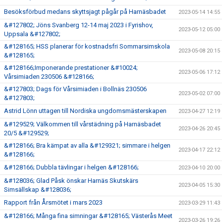
Besöksförbud medans skyttsjagt pågår på Harnäsbadet
2023-05-14 14:55
&#127802; Jöns Svanberg 12-14 maj 2023 i Fyrishov,
2023-05-12 05:00
Uppsala &#127802;
&#128165; HSS planerar för kostnadsfri Sommarsimskola
2023-05-08 20:15
&#128165;
&#128166;Imponerande prestationer &#10024;
2023-05-06 17:12
Vårsimiaden 230506 &#128166;
&#127803; Dags för Vårsimiaden i Bollnäs 230506
2023-05-02 07:00
&#127803;
Astrid Lönn uttagen till Nordiska ungdomsmästerskapen
2023-04-27 12:19
&#129529; Välkommen till vårstädning på Harnäsbadet
2023-04-26 20:45
20/5 &#129529;
&#128166; Bra kämpat av alla &#129321; simmare i helgen
2023-04-17 22:12
&#128166;
&#128166; Dubbla tävlingar i helgen &#128166;
2023-04-10 20:00
&#128036; Glad Påsk önskar Harnäs Skutskärs
2023-04-05 15:30
Simsällskap &#128036;
Rapport från Årsmötet i mars 2023
2023-03-29 11:43
&#128166; Många fina simningar &#128165; Västerås Meet
2023-03-26 19:26