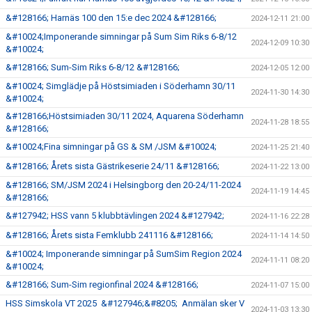
&#128166; Harnäs 100 den 15:e dec 2024 &#128166;
2024-12-11 21:00
&#10024;Imponerande simningar på Sum Sim Riks 6-8/12
2024-12-09 10:30
&#10024;
&#128166; Sum-Sim Riks 6-8/12 &#128166;
2024-12-05 12:00
&#10024; Simglädje på Höstsimiaden i Söderhamn 30/11
2024-11-30 14:30
&#10024;
&#128166;Höstsimiaden 30/11 2024, Aquarena Söderhamn
2024-11-28 18:55
&#128166;
&#10024;Fina simningar på GS & SM /JSM &#10024;
2024-11-25 21:40
&#128166; Årets sista Gästrikeserie 24/11 &#128166;
2024-11-22 13:00
&#128166; SM/JSM 2024 i Helsingborg den 20-24/11-2024
2024-11-19 14:45
&#128166;
&#127942; HSS vann 5 klubbtävlingen 2024 &#127942;
2024-11-16 22:28
&#128166; Årets sista Femklubb 241116 &#128166;
2024-11-14 14:50
&#10024; Imponerande simningar på SumSim Region 2024
2024-11-11 08:20
&#10024;
&#128166; Sum-Sim regionfinal 2024 &#128166;
2024-11-07 15:00
HSS Simskola VT 2025 &#127946;&#8205; Anmälan sker V
2024-11-03 13:30