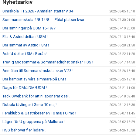
Nyhetsarkiv
Simskola HT 2026 - Anmälan startar V 34
2026-08-05 13:10
Sommarsimskola 4/8-14/8 --- Fåtal platser kvar
2026-07-30 21:00
Bra simningar på USM 15-19/7
2026-07-19 20:00
Ella & Astrid deltar i USM !
2026-07-13 13:40
Bra simmat av Astrid i SM !
2026-06-28 21:50
Astrid deltar i SM i Borås !
2026-06-22 11:20
Trevlig Midsommar & Sommarledighet önskar HSS !
2026-06-17 14:50
Anmälan till Sommarsimskola sker V 23 !
2026-05-26 18:40
Bra kämpat av våra simmare på DM !
2026-05-25 12:10
Dags för DM/JDM/UDM !
2026-05-21 11:00
Tack Swebank för att ni sponsrar oss !
2026-05-18 09:48
Dubbla tävlingar i Gimo 10 maj !
2026-05-12 13:30
Femklubb & Gästrikeserien 10 maj i Gimo !
2026-05-07 11:45
Läger för U grupperna på Mallorca !
2026-05-02 15:29
HSS behöver fler ledare !
2026-04-26 15:30