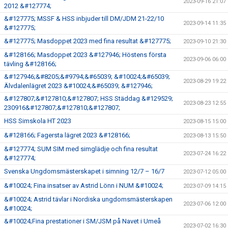
2023-09-16 21:07
2012 &#127774;
&#127775; MSSF & HSS inbjuder till DM/JDM 21-22/10
2023-09-14 11:35
&#127775;
&#127775; Masdoppet 2023 med fina resultat &#127775;
2023-09-10 21:30
&#128166; Masdoppet 2023 &#127946; Höstens första
2023-09-06 06:00
tävling &#128166;
&#127946;&#8205;&#9794;&#65039; &#10024;&#65039;
2023-08-29 19:22
Älvdalenlägret 2023 &#10024;&#65039; &#127946;
&#127807;&#127810;&#127807; HSS Städdag &#129529;
2023-08-23 12:55
230916&#127807;&#127810;&#127807;
HSS Simskola HT 2023
2023-08-15 15:00
&#128166; Fagersta lägret 2023 &#128166;
2023-08-13 15:50
&#127774; SUM SIM med simglädje och fina resultat
2023-07-24 16:22
&#127774;
Svenska Ungdomsmästerskapet i simning 12/7 – 16/7
2023-07-12 05:00
&#10024; Fina insatser av Astrid Lönn i NUM &#10024;
2023-07-09 14:15
&#10024; Astrid tävlar i Nordiska ungdomsmästerskapen
2023-07-06 12:00
&#10024;
&#10024;Fina prestationer i SM/JSM på Navet i Umeå
2023-07-02 16:30