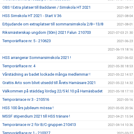
OBS ! Extra platser till Baddaren / Simskola HT 2021
2021-08-17
HSS Simskola HT 2021 - Start V 36
2021-08-04
Erbjudande om extraplatser till sommarsimskola 2/8—13/8
2021-08-01
Riksmästerskap ungdom (50m) 2021 Falun 210703
2021-07-03 21:30
TemporärRace nr. 5 - 210623
2021-06-23
2021-06-19 18:16
HSS arrangerar Sommarsimskola 2021 !
2021-06-02
TemporärRace nr. 4
2021-05-30 18:53
Vårstädning av badet lockade många medlemmar !
2021-05-22 14:57
Grattis Arto som blivit utsedd till Årets Harnäsare 2021
2021-05-22 14:32
Välkommen på städdag lördag 22/5 kl.10 på Harnäsbadet
2021-05-18 17:10
Temporärrace nr 3 - 210516
2021-05-16
HSS 100 års jubileum mössa !
2021-05-05 20:56
MSSF stipendium 2021 till HSS tränare !
2021-04-21 15:54
Temporärrace nr 2 för B/C-gruppen 210413
2021-04-14 10:36
TemporärRace nr 1 - 210327
2021-03-27