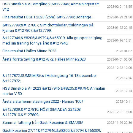
HSS Simskola VT omgång 2 &#127946; Anmälningsstart
2023-02-01 11:55
V12
Fina resultat i UGP1 2023 (25m) &#127799; Borlänge
2023-01-29 21:30
&#127799;&#127807; Simidrottsledarutbildningen på
2023-01-22 20:15
Fjärran &#127807;&#127799;
&#127946;&#8205;&#9794;&#65039; Alla grupper är igång
2023-01-16 15:51
med sin träning för nya året &#127946;
Fina resultat i Palles Minne 2023
2023-01-07
Årets första tävling &#127872; Palles Minne 2023
2023-01-01 05:00
2022-12-22 12:00
&#127872;SUMSIM Riks i Helsingborg 16-18 december
2022-12-16
&#127872;
HSS Simskola VT 2023 &#127946;&#8205;&#9794; Anmälan
2022-12-14
startar V 50
Årets sista hemmatävlingen 2022 - Harnäs 100 !
2022-12-11
&#127809;&#127810; HÖSTSIMIADEN 221203
2022-12-01 18:00
&#127810;&#127809;
Sammanfattning från Gästrikeserien & SM/JSM
2022-11-29 20:36
Gästrikeserien 27/11&#127946;&#8205;&#9794;&#65039;