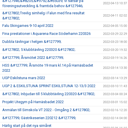
&#127946;&#8205;&#9792;&#65039; Vi satsar på
2022-04-13 10:37
föreningsutveckling & framtida behov &#127946;
&#127802;Trevlig simhelg i Falun med fina resultat
2022-04-11 02:02
&#127802;
Falu Skingames 9-10 april 2022
2022-04-05 15:00
Fina prestationer i Aquarena Race Söderhamn 220326
2022-03-29 22:29
Dubbla tävlingar i helgen &#127799;
2022-03-23 18:00
&#127802; 5 klubbtävling 220320 &#127802;
2022-03-20 19:32
&#127799; Årsmötet 2022 &#127799;
2022-03-19 16:26
HSS &#127799; Årsmöte 19 mars kl.14 på Harnäsbadet
2022-03-14 13:30
2022
UGP Eskilstuna mars 2022
2022-03-14 13:29
UGP 2 & ESKILSTUNA SPRINT ESKILSTUNA 12-13/3 2022
2022-03-10 11:43
&#127802; Inbjudan till 5 klubbtävling 220320 &#127802;
2022-03-04 00:24
Projekt Utegym på Harnäsbadet 2022
2022-03-01 15:02
Anmälan till Simskola VT 2022 - Omgång 2 &#127802;
2022-02-16 12:20
&#127799; Gästrikeserien 220212 &#127799;
2022-02-14 04:00
Härlig start på det nya simåret