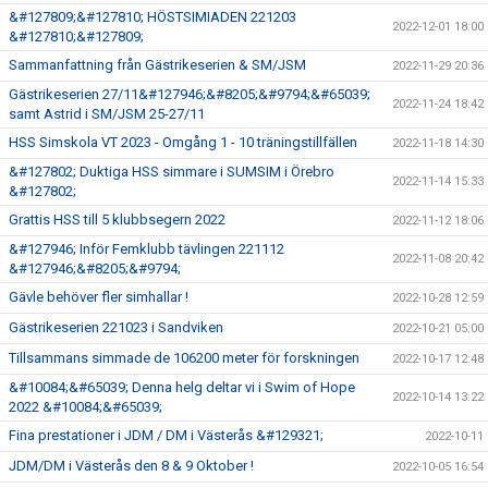
&#127809;&#127810; HÖSTSIMIADEN 221203
2022-12-01 18:00
&#127810;&#127809;
Sammanfattning från Gästrikeserien & SM/JSM
2022-11-29 20:36
Gästrikeserien 27/11&#127946;&#8205;&#9794;&#65039;
2022-11-24 18:42
samt Astrid i SM/JSM 25-27/11
HSS Simskola VT 2023 - Omgång 1 - 10 träningstillfällen
2022-11-18 14:30
&#127802; Duktiga HSS simmare i SUMSIM i Örebro
2022-11-14 15:33
&#127802;
Grattis HSS till 5 klubbsegern 2022
2022-11-12 18:06
&#127946; Inför Femklubb tävlingen 221112
2022-11-08 20:42
&#127946;&#8205;&#9794;
Gävle behöver fler simhallar !
2022-10-28 12:59
Gästrikeserien 221023 i Sandviken
2022-10-21 05:00
Tillsammans simmade de 106200 meter för forskningen
2022-10-17 12:48
&#10084;&#65039; Denna helg deltar vi i Swim of Hope
2022-10-14 13:22
2022 &#10084;&#65039;
Fina prestationer i JDM / DM i Västerås &#129321;
2022-10-11
JDM/DM i Västerås den 8 & 9 Oktober !
2022-10-05 16:54