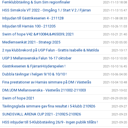
Femklubbtävling & Sum Sim regionfinaler
2021-11-13 18:08
HSS Simskola VT 2022 - Omgång 1 / Start V 2 / Fjärran
2021-11-13 15:47
Inbjudan till Gästrikeserien 4 - 211128
2021-11-08 08:33
Inbjudan till Harnäs 100 - 211205
2021-10-26 11:03
Swim of hope V42 &#10084;&#65039; 2021
2021-10-21 21:40
Medlemsenkät 2021 - Strategi 2025
2021-10-20 05:00
2 nya klubbrekord på UGP Falun - Grattis Isabelle & Matilda
2021-10-17
UGP 3 Mellansvenska Falun 16-17 oktober
2021-10-13 10:00
Gästrikeserien & FjärranHöjderspelen !
2021-10-10 16:45
Dubbla tävlingar i helgen 9/10 & 10/10 !
2021-10-06 04:00
Fina prestationer av Harnäs simmare på DM i Västerås
2021-10-04 10:48
DM/JDM Mellansvenska - Västerås 211002-211003
2021-10-02
Swim of hope 2021
2021-09-29 09:00
Tävlingsglada simmare gav fina resultat i 5-klubb 210926
2021-09-27
SUNDSVALL ARENA CUP 2021 - 210925-210926
2021-09-23
HSS inbjuder till 5-Klubbstävling 26/9 - Ingen publik tillåts !
2021-09-20