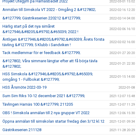
Projekt Utegym på Harnäsbadet 2022
2022-03-01 15:02
Anmälan till Simskola VT 2022 - Omgång 2 &#127802;
2022-02-16 12:20
&#127799; Gästrikeserien 220212 &#127799;
2022-02-14 04:00
Härlig start på det nya simåret
2022-02-06 16:10
&#127946;&#8205;&#9792;&#65039; 2022 !
Äntligen &#127946;&#8205;&#9792;&#65039; Årets första
2022-02-02 16:00
tävling &#127799; 5 Klubb i Sandviken !
Tack medlemmar för er feedback &#127799;
2022-01-27 20:20
&#127802; Våra simmare längtar efter att få börja tävla
2022-01-21 22:30
&#127802;
HSS Simskola &#127946;&#8205;&#9792;&#65039;
2022-01-15 14:00
omgång 1 - Fullbokat &#127799;
HSS Årsmöte 2022-03-19
2022-01-08
Sum Sim Riks 10-12 december 2021 &#127799;
2021-12-07 15:48
Tävlingen Harnäs 100 &#127799; 211205
2021-12-07 11:29
OBS ! Simskola anmälan till 2 nya grupper VT 2022
2021-12-06 15:30
Öppna anmälan till simskolan startar fredag den 3/12 kl.12
2021-12-01 09:34
Gästrikeserien 211128
2021-11-28 20:29