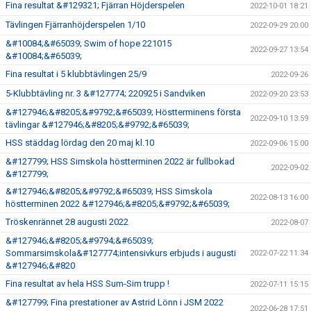
Fina resultat &#129321; Fjärran Höjderspelen
2022-10-01 18:21
Tävlingen Fjärranhöjderspelen 1/10
2022-09-29 20:00
&#10084;&#65039; Swim of hope 221015
2022-09-27 13:54
&#10084;&#65039;
Fina resultat i 5 klubbtävlingen 25/9
2022-09-26
5-Klubbtävling nr. 3 &#127774; 220925 i Sandviken
2022-09-20 23:53
&#127946;&#8205;&#9792;&#65039; Höstterminens första
2022-09-10 13:59
tävlingar &#127946;&#8205;&#9792;&#65039;
HSS städdag lördag den 20 maj kl.10
2022-09-06 15:00
&#127799; HSS Simskola höstterminen 2022 är fullbokad
2022-09-02
&#127799;
&#127946;&#8205;&#9792;&#65039; HSS Simskola
2022-08-13 16:00
höstterminen 2022 &#127946;&#8205;&#9792;&#65039;
Tröskenrännet 28 augusti 2022
2022-08-07
&#127946;&#8205;&#9794;&#65039;
Sommarsimskola&#127774;intensivkurs erbjuds i augusti
2022-07-22 11:34
&#127946;&#820
Fina resultat av hela HSS Sum-Sim trupp !
2022-07-11 15:15
&#127799; Fina prestationer av Astrid Lönn i JSM 2022
2022-06-28 17:51