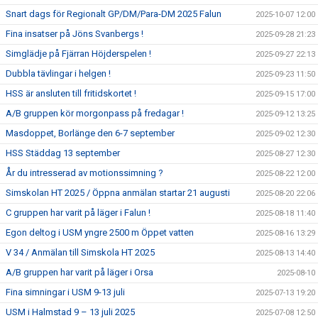
Snart dags för Regionalt GP/DM/Para-DM 2025 Falun
2025-10-07 12:00
Fina insatser på Jöns Svanbergs !
2025-09-28 21:23
Simglädje på Fjärran Höjderspelen !
2025-09-27 22:13
Dubbla tävlingar i helgen !
2025-09-23 11:50
HSS är ansluten till fritidskortet !
2025-09-15 17:00
A/B gruppen kör morgonpass på fredagar !
2025-09-12 13:25
Masdoppet, Borlänge den 6-7 september
2025-09-02 12:30
HSS Städdag 13 september
2025-08-27 12:30
År du intresserad av motionssimning ?
2025-08-22 12:00
Simskolan HT 2025 / Öppna anmälan startar 21 augusti
2025-08-20 22:06
C gruppen har varit på läger i Falun !
2025-08-18 11:40
Egon deltog i USM yngre 2500 m Öppet vatten
2025-08-16 13:29
V 34 / Anmälan till Simskola HT 2025
2025-08-13 14:40
A/B gruppen har varit på läger i Orsa
2025-08-10
Fina simningar i USM 9-13 juli
2025-07-13 19:20
USM i Halmstad 9 – 13 juli 2025
2025-07-08 12:50