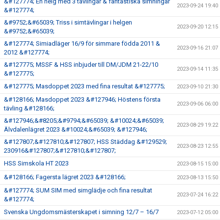
&#127774; En helg med 3 tävlingar & fantastiska simningar
2023-09-24 19:40
&#127774;
&#9752;&#65039; Triss i simtävlingar i helgen
2023-09-20 12:15
&#9752;&#65039;
&#127774; Simiadläger 16/9 för simmare födda 2011 &
2023-09-16 21:07
2012 &#127774;
&#127775; MSSF & HSS inbjuder till DM/JDM 21-22/10
2023-09-14 11:35
&#127775;
&#127775; Masdoppet 2023 med fina resultat &#127775;
2023-09-10 21:30
&#128166; Masdoppet 2023 &#127946; Höstens första
2023-09-06 06:00
tävling &#128166;
&#127946;&#8205;&#9794;&#65039; &#10024;&#65039;
2023-08-29 19:22
Älvdalenlägret 2023 &#10024;&#65039; &#127946;
&#127807;&#127810;&#127807; HSS Städdag &#129529;
2023-08-23 12:55
230916&#127807;&#127810;&#127807;
HSS Simskola HT 2023
2023-08-15 15:00
&#128166; Fagersta lägret 2023 &#128166;
2023-08-13 15:50
&#127774; SUM SIM med simglädje och fina resultat
2023-07-24 16:22
&#127774;
Svenska Ungdomsmästerskapet i simning 12/7 – 16/7
2023-07-12 05:00