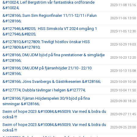
&#10024; Leif Bergström vår fantastiska ordförande
2023-11-08 15:16
&#10024;
&#128166; Sum Sim Regionfinaler 11/11-12/11 i Falun
2023-11-06 13:50
&#128166;
&#127946;&#8205; HSS Simskola VT 2024 omgång 1
2023-11-05 12:30
&#127946;&#8205;
&#127810;&#127809; Trevligt höstlov önskar HSS
2023-10-29 19:03
&#127809;&#127810;
&#128166; DM/JDM bjöd på fina prestationer & simglädje
2023-10-23 12:20
&#128166;
&#128166; DM/JDM på fjärranhöjder 21/10 - 22/10
2023-10-13 15:08
&#128166;
&#128166; Jöns Svanbergs & Gästrikeserien &#128166;
2023-10-09 10:58
&#127774; Dubbla tävlingar i helgen &#127774;
2023-10-04 11:50
&#128166; Fjärran Höjderspelen 30/9 bjöd på fina
2023-09-30 18:20
simningar &#128166;
Swim of hope 2023 &#10084;&#65039; Var med & bidra du
2023-09-27 11:45
också !!!
Swim of hope 2023 &#10084;&#65039; Var med & bidra du
2023-09-25 23:00
också !!!