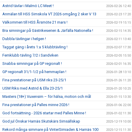
Astrid tävlar i Malmö LC Meet !
2026-02-26 12:40
Anmälan till HSS Simskola VT 2026 omgång 2 sker V 13
2026-02-23 17:20
Välkommen till HSS Årsmöte 21 mars !
2026-02-19 15:15
Bra simningar på Gästrikeserien & Järfälla Nationella !
2026-02-15 14:35
Dubbla tävlingar i helgen !
2026-02-11 13:40
Taggat gäng i årets 1:a 5 klubbtävling !
2026-02-07 17:30
Femklubb tävling 7/2 i Sandviken
2026-02-05 15:50
Snabba simningar på GP regionalt !
2026-02-01 16:35
GP regionalt 31/1-1/2 på hemmaplan !
2026-01-28 13:10
Fina prestationer på USM riks 23-25/1
2026-01-26 11:20
USM Riks med Astrid & Ella 23-25/1
2026-01-20 10:25
Masters (18+) Vuxensim – för hälsa, motion och mål
2026-01-15 13:30
Fina prestationer på Palles minne 2026 !
2026-01-06 22:00
God fortsättning - 2026 startar med Palles Minne !
2026-01-02 11:30
God jul Önskar Harnäs Skutskärs Simsällskap
2025-12-19 10:00
Rekord många simmare på VinterSimiaden & Harnäs 100
2025-12-15 11:30