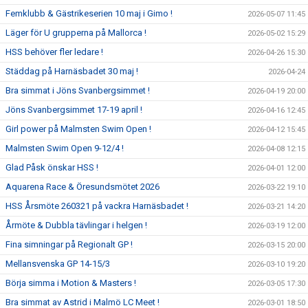
Femklubb & Gästrikeserien 10 maj i Gimo !
2026-05-07 11:45
Läger för U grupperna på Mallorca !
2026-05-02 15:29
HSS behöver fler ledare !
2026-04-26 15:30
Städdag på Harnäsbadet 30 maj !
2026-04-24
Bra simmat i Jöns Svanbergsimmet !
2026-04-19 20:00
Jöns Svanbergsimmet 17-19 april !
2026-04-16 12:45
Girl power på Malmsten Swim Open !
2026-04-12 15:45
Malmsten Swim Open 9-12/4 !
2026-04-08 12:15
Glad Påsk önskar HSS !
2026-04-01 12:00
Aquarena Race & Öresundsmötet 2026
2026-03-22 19:10
HSS Årsmöte 260321 på vackra Harnäsbadet !
2026-03-21 14:20
Årmöte & Dubbla tävlingar i helgen !
2026-03-19 12:00
Fina simningar på Regionalt GP !
2026-03-15 20:00
Mellansvenska GP 14-15/3
2026-03-10 19:20
Börja simma i Motion & Masters !
2026-03-05 17:30
Bra simmat av Astrid i Malmö LC Meet !
2026-03-01 18:50