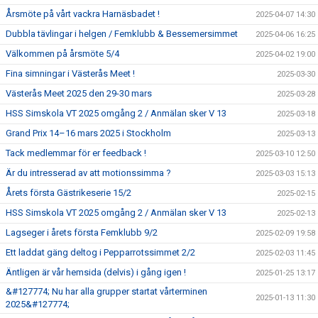
Årsmöte på vårt vackra Harnäsbadet !
2025-04-07 14:30
Dubbla tävlingar i helgen / Femklubb & Bessemersimmet
2025-04-06 16:25
Välkommen på årsmöte 5/4
2025-04-02 19:00
Fina simningar i Västerås Meet !
2025-03-30
Västerås Meet 2025 den 29-30 mars
2025-03-28
HSS Simskola VT 2025 omgång 2 / Anmälan sker V 13
2025-03-18
Grand Prix 14–16 mars 2025 i Stockholm
2025-03-13
Tack medlemmar för er feedback !
2025-03-10 12:50
Är du intresserad av att motionssimma ?
2025-03-03 15:13
Årets första Gästrikeserie 15/2
2025-02-15
HSS Simskola VT 2025 omgång 2 / Anmälan sker V 13
2025-02-13
Lagseger i årets första Femklubb 9/2
2025-02-09 19:58
Ett laddat gäng deltog i Pepparrotssimmet 2/2
2025-02-03 11:45
Äntligen är vår hemsida (delvis) i gång igen !
2025-01-25 13:17
&#127774; Nu har alla grupper startat vårterminen
2025-01-13 11:30
2025&#127774;