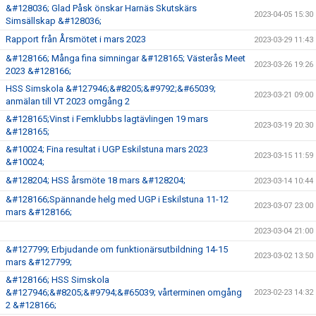
&#128036; Glad Påsk önskar Harnäs Skutskärs
2023-04-05 15:30
Simsällskap &#128036;
Rapport från Årsmötet i mars 2023
2023-03-29 11:43
&#128166; Många fina simningar &#128165; Västerås Meet
2023-03-26 19:26
2023 &#128166;
HSS Simskola &#127946;&#8205;&#9792;&#65039;
2023-03-21 09:00
anmälan till VT 2023 omgång 2
&#128165;Vinst i Femklubbs lagtävlingen 19 mars
2023-03-19 20:30
&#128165;
&#10024; Fina resultat i UGP Eskilstuna mars 2023
2023-03-15 11:59
&#10024;
&#128204; HSS årsmöte 18 mars &#128204;
2023-03-14 10:44
&#128166;Spännande helg med UGP i Eskilstuna 11-12
2023-03-07 23:00
mars &#128166;
2023-03-04 21:00
&#127799; Erbjudande om funktionärsutbildning 14-15
2023-03-02 13:50
mars &#127799;
&#128166; HSS Simskola
&#127946;&#8205;&#9794;&#65039; vårterminen omgång
2023-02-23 14:32
2 &#128166;