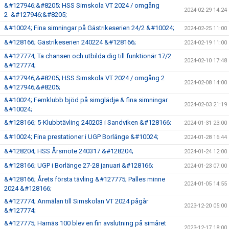
&#127946;&#8205; HSS Simskola VT 2024 / omgång
2024-02-29 14:24
2 &#127946;&#8205;
&#10024; Fina simningar på Gästrikeserien 24/2 &#10024;
2024-02-25 11:00
&#128166; Gästrikeserien 240224 &#128166;
2024-02-19 11:00
&#127774; Ta chansen och utbilda dig till funktionär 17/2
2024-02-10 17:48
&#127774;
&#127946;&#8205; HSS Simskola VT 2024 / omgång 2
2024-02-08 14:00
&#127946;&#8205;
&#10024; Femklubb bjöd på simglädje & fina simningar
2024-02-03 21:19
&#10024;
&#128166; 5-Klubbtävling 240203 i Sandviken &#128166;
2024-01-31 23:00
&#10024; Fina prestationer i UGP Borlänge &#10024;
2024-01-28 16:44
&#128204; HSS Årsmöte 240317 &#128204;
2024-01-24 12:00
&#128166; UGP i Borlänge 27-28 januari &#128166;
2024-01-23 07:00
&#128166; Årets första tävling &#127775; Palles minne
2024-01-05 14:55
2024 &#128166;
&#127774; Anmälan till Simskolan VT 2024 pågår
2023-12-20 05:00
&#127774;
&#127775; Harnäs 100 blev en fin avslutning på simåret
2023-12-17 18:00