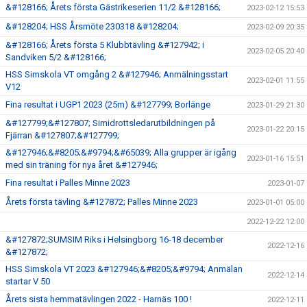
&#128166; Årets första Gästrikeserien 11/2 &#128166;
2023-02-12 15:53
&#128204; HSS Årsmöte 230318 &#128204;
2023-02-09 20:35
&#128166; Årets första 5 Klubbtävling &#127942; i
2023-02-05 20:40
Sandviken 5/2 &#128166;
HSS Simskola VT omgång 2 &#127946; Anmälningsstart
2023-02-01 11:55
V12
Fina resultat i UGP1 2023 (25m) &#127799; Borlänge
2023-01-29 21:30
&#127799;&#127807; Simidrottsledarutbildningen på
2023-01-22 20:15
Fjärran &#127807;&#127799;
&#127946;&#8205;&#9794;&#65039; Alla grupper är igång
2023-01-16 15:51
med sin träning för nya året &#127946;
Fina resultat i Palles Minne 2023
2023-01-07
Årets första tävling &#127872; Palles Minne 2023
2023-01-01 05:00
2022-12-22 12:00
&#127872;SUMSIM Riks i Helsingborg 16-18 december
2022-12-16
&#127872;
HSS Simskola VT 2023 &#127946;&#8205;&#9794; Anmälan
2022-12-14
startar V 50
Årets sista hemmatävlingen 2022 - Harnäs 100 !
2022-12-11