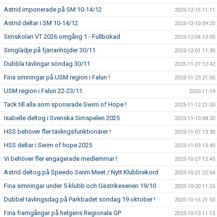
Astrid imponerade på SM 10-14/12
2025-12-15 11:11
Astrid deltar i SM 10-14/12
2025-12-10 09:25
Simskolan VT 2026 omgång 1 - Fullbokad
2025-12-04 13:00
Simglädje på fjärranhöjder 30/11
2025-12-01 11:30
Dubbla tävlingar söndag 30/11
2025-11-27 12:42
Fina simningar på USM region i Falun !
2025-11-23 21:00
USM region i Falun 22-23/11
2025-11-19
Tack till alla som sponsrade Swim of Hope !
2025-11-12 21:00
Isabelle deltog i Svenska Simspelen 2025
2025-11-10 08:20
HSS behöver fler tävlingsfunktionärer !
2025-11-07 13:30
HSS deltar i Swim of hope 2025
2025-11-03 13:40
Vi behöver fler engagerade medlemmar !
2025-10-27 12:45
Astrid deltog på Speedo Swim Meet / Nytt Klubbrekord
2025-10-21 22:54
Fina simningar under 5-klubb och Gästrikeserien 19/10
2025-10-20 11:55
Dubbel tävlingsdag på Parkbadet söndag 19 oktober !
2025-10-16 21:50
Fina framgångar på helgens Regionala GP
2025-10-13 11:15