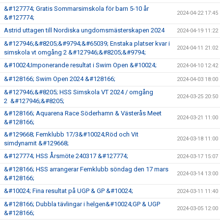
&#127774; Gratis Sommarsimskola för barn 5-10 år
2024-04-22 17:45
&#127774;
Astrid uttagen till Nordiska ungdomsmästerskapen 2024
2024-04-19 11:22
&#127946;&#8205;&#9794;&#65039; Enstaka platser kvar i
2024-04-11 21:02
simskola vt omgång 2 &#127946;&#8205;&#9794;
&#10024;Imponerande resultat i Swim Open &#10024;
2024-04-10 12:42
&#128166; Swim Open 2024 &#128166;
2024-04-03 18:00
&#127946;&#8205; HSS Simskola VT 2024 / omgång
2024-03-25 20:50
2 &#127946;&#8205;
&#128166; Aquarena Race Söderhamn & Västerås Meet
2024-03-21 11:00
&#128166;
&#129668; Femklubb 17/3&#10024;Röd och Vit
2024-03-18 11:00
simdynamit &#129668;
&#127774; HSS Årsmöte 240317 &#127774;
2024-03-17 15:07
&#128166; HSS arrangerar Femklubb söndag den 17 mars
2024-03-14 13:00
&#128166;
&#10024; Fina resultat på UGP & GP &#10024;
2024-03-11 11:40
&#128166; Dubbla tävlingar i helgen&#10024;GP & UGP
2024-03-05 12:00
&#128166;