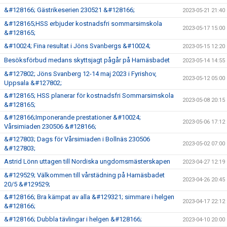
&#128166; Gästrikeserien 230521 &#128166;
2023-05-21 21:40
&#128165;HSS erbjuder kostnadsfri sommarsimskola
2023-05-17 15:00
&#128165;
&#10024; Fina resultat i Jöns Svanbergs &#10024;
2023-05-15 12:20
Besöksförbud medans skyttsjagt pågår på Harnäsbadet
2023-05-14 14:55
&#127802; Jöns Svanberg 12-14 maj 2023 i Fyrishov,
2023-05-12 05:00
Uppsala &#127802;
&#128165; HSS planerar för kostnadsfri Sommarsimskola
2023-05-08 20:15
&#128165;
&#128166;Imponerande prestationer &#10024;
2023-05-06 17:12
Vårsimiaden 230506 &#128166;
&#127803; Dags för Vårsimiaden i Bollnäs 230506
2023-05-02 07:00
&#127803;
Astrid Lönn uttagen till Nordiska ungdomsmästerskapen
2023-04-27 12:19
&#129529; Välkommen till vårstädning på Harnäsbadet
2023-04-26 20:45
20/5 &#129529;
&#128166; Bra kämpat av alla &#129321; simmare i helgen
2023-04-17 22:12
&#128166;
&#128166; Dubbla tävlingar i helgen &#128166;
2023-04-10 20:00