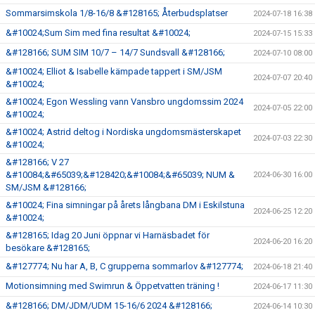
Sommarsimskola 1/8-16/8 &#128165; Återbudsplatser
2024-07-18 16:38
&#10024;Sum Sim med fina resultat &#10024;
2024-07-15 15:33
&#128166; SUM SIM 10/7 – 14/7 Sundsvall &#128166;
2024-07-10 08:00
&#10024; Elliot & Isabelle kämpade tappert i SM/JSM
2024-07-07 20:40
&#10024;
&#10024; Egon Wessling vann Vansbro ungdomssim 2024
2024-07-05 22:00
&#10024;
&#10024; Astrid deltog i Nordiska ungdomsmästerskapet
2024-07-03 22:30
&#10024;
&#128166; V 27
&#10084;&#65039;&#128420;&#10084;&#65039; NUM &
2024-06-30 16:00
SM/JSM &#128166;
&#10024; Fina simningar på årets långbana DM i Eskilstuna
2024-06-25 12:20
&#10024;
&#128165; Idag 20 Juni öppnar vi Harnäsbadet för
2024-06-20 16:20
besökare &#128165;
&#127774; Nu har A, B, C grupperna sommarlov &#127774;
2024-06-18 21:40
Motionsimning med Swimrun & Öppetvatten träning !
2024-06-17 11:30
&#128166; DM/JDM/UDM 15-16/6 2024 &#128166;
2024-06-14 10:30