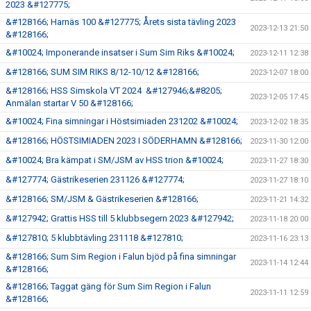
2023 &#127775;
&#128166; Harnäs 100 &#127775; Årets sista tävling 2023
2023-12-13 21:50
&#128166;
&#10024; Imponerande insatser i Sum Sim Riks &#10024;
2023-12-11 12:38
&#128166; SUM SIM RIKS 8/12-10/12 &#128166;
2023-12-07 18:00
&#128166; HSS Simskola VT 2024 &#127946;&#8205;
2023-12-05 17:45
Anmälan startar V 50 &#128166;
&#10024; Fina simningar i Höstsimiaden 231202 &#10024;
2023-12-02 18:35
&#128166; HÖSTSIMIADEN 2023 I SÖDERHAMN &#128166;
2023-11-30 12:00
&#10024; Bra kämpat i SM/JSM av HSS trion &#10024;
2023-11-27 18:30
&#127774; Gästrikeserien 231126 &#127774;
2023-11-27 18:10
&#128166; SM/JSM & Gästrikeserien &#128166;
2023-11-21 14:32
&#127942; Grattis HSS till 5 klubbsegern 2023 &#127942;
2023-11-18 20:00
&#127810; 5 klubbtävling 231118 &#127810;
2023-11-16 23:13
&#128166; Sum Sim Region i Falun bjöd på fina simningar
2023-11-14 12:44
&#128166;
&#128166; Taggat gäng för Sum Sim Region i Falun
2023-11-11 12:59
&#128166;