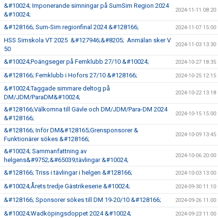
&#10024; Imponerande simningar på SumSim Region 2024
2024-11-11 08:20
&#10024;
&#128166; Sum-Sim regionfinal 2024 &#128166;
2024-11-07 15:00
HSS Simskola VT 2025 &#127946;&#8205; Anmälan sker V
2024-11-03 13:30
50
&#10024;Poängseger på Femklubb 27/10 &#10024;
2024-10-27 18:35
&#128166; Femklubb i Hofors 27/10 &#128166;
2024-10-25 12:15
&#10024;Taggade simmare deltog på
2024-10-22 13:18
DM/JDM/ParaDM&#10024;
&#128166;Välkomna till Gävle och DM/JDM/Para-DM 2024
2024-10-15 15:00
&#128166;
&#128166; Inför DM&#128165;Grensponsorer &
2024-10-09 13:45
Funktionärer sökes &#128166;
&#10024; Sammanfattning av
2024-10-06 20:00
helgens&#9752;&#65039;tävlingar &#10024;
&#128166; Triss i tävlingar i helgen &#128166;
2024-10-03 13:00
&#10024;Årets tredje Gästrikeserie &#10024;
2024-09-30 11:10
&#128166; Sponsorer sökes till DM 19-20/10 &#128166;
2024-09-26 11:00
&#10024;Wadköpingsdoppet 2024 &#10024;
2024-09-23 11:00