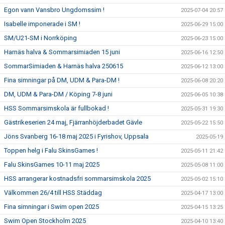
Egon vann Vansbro Ungdomssim !
2025-07-04 20:57
Isabelle imponerade i SM !
2025-06-29 15:00
SM/U21-SM i Norrköping
2025-06-23 15:00
Harnäs halva & Sommarsimiaden 15 juni
2025-06-16 12:50
SommarSimiaden & Harnäs halva 250615
2025-06-12 13:00
Fina simningar på DM, UDM & Para-DM !
2025-06-08 20:20
DM, UDM & Para-DM / Köping 7-8 juni
2025-06-05 10:38
HSS Sommarsimskola är fullbokad !
2025-05-31 19:30
Gästrikeserien 24 maj, Fjärranhöjderbadet Gävle
2025-05-22 15:50
Jöns Svanberg 16-18 maj 2025 i Fyrishov, Uppsala
2025-05-19
Toppen helg i Falu SkinsGames !
2025-05-11 21:42
Falu SkinsGames 10-11 maj 2025
2025-05-08 11:00
HSS arrangerar kostnadsfri sommarsimskola 2025
2025-05-02 15:10
Välkommen 26/4 till HSS Städdag
2025-04-17 13:00
Fina simningar i Swim open 2025
2025-04-15 13:25
Swim Open Stockholm 2025
2025-04-10 13:40