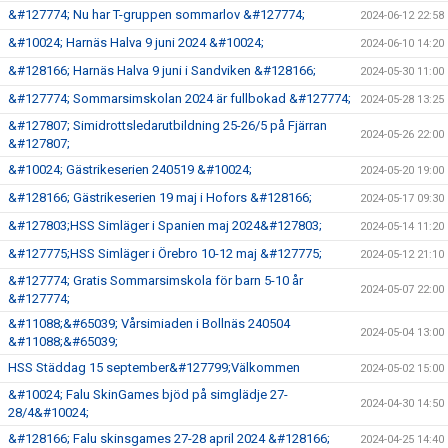
&#127774; Nu har T-gruppen sommarlov &#127774;
2024-06-12 22:58
&#10024; Harnäs Halva 9 juni 2024 &#10024;
2024-06-10 14:20
&#128166; Harnäs Halva 9 juni i Sandviken &#128166;
2024-05-30 11:00
&#127774; Sommarsimskolan 2024 är fullbokad &#127774;
2024-05-28 13:25
&#127807; Simidrottsledarutbildning 25-26/5 på Fjärran
2024-05-26 22:00
&#127807;
&#10024; Gästrikeserien 240519 &#10024;
2024-05-20 19:00
&#128166; Gästrikeserien 19 maj i Hofors &#128166;
2024-05-17 09:30
&#127803;HSS Simläger i Spanien maj 2024&#127803;
2024-05-14 11:20
&#127775;HSS Simläger i Örebro 10-12 maj &#127775;
2024-05-12 21:10
&#127774; Gratis Sommarsimskola för barn 5-10 år
2024-05-07 22:00
&#127774;
&#11088;&#65039; Vårsimiaden i Bollnäs 240504
2024-05-04 13:00
&#11088;&#65039;
HSS Städdag 15 september&#127799;Välkommen
2024-05-02 15:00
&#10024; Falu SkinGames bjöd på simglädje 27-
2024-04-30 14:50
28/4&#10024;
&#128166; Falu skinsgames 27-28 april 2024 &#128166;
2024-04-25 14:40