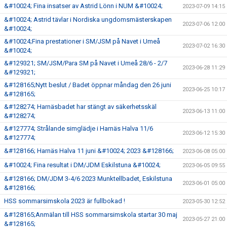
&#10024; Fina insatser av Astrid Lönn i NUM &#10024;
2023-07-09 14:15
&#10024; Astrid tävlar i Nordiska ungdomsmästerskapen
2023-07-06 12:00
&#10024;
&#10024;Fina prestationer i SM/JSM på Navet i Umeå
2023-07-02 16:30
&#10024;
&#129321; SM/JSM/Para SM på Navet i Umeå 28/6 - 2/7
2023-06-28 11:29
&#129321;
&#128165;Nytt beslut / Badet öppnar måndag den 26 juni
2023-06-25 10:17
&#128165;
&#128274; Harnäsbadet har stängt av säkerhetsskäl
2023-06-13 11:00
&#128274;
&#127774; Strålande simglädje i Harnäs Halva 11/6
2023-06-12 15:30
&#127774;
&#128166; Harnäs Halva 11 juni &#10024; 2023 &#128166;
2023-06-08 05:00
&#10024; Fina resultat i DM/JDM Eskilstuna &#10024;
2023-06-05 09:55
&#128166; DM/JDM 3-4/6 2023 Munktellbadet, Eskilstuna
2023-06-01 05:00
&#128166;
HSS sommarsimskola 2023 är fullbokad !
2023-05-30 12:52
&#128165;Anmälan till HSS sommarsimskola startar 30 maj
2023-05-27 21:00
&#128165;