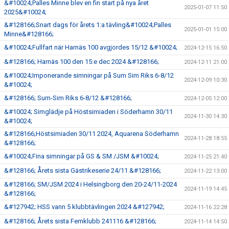
&#10024;Palles Minne blev en fin start på nya året
2025-01-07 11:50
2025&#10024;
&#128166;Snart dags för årets 1:a tävling&#10024;Palles
2025-01-01 15:00
Minne&#128166;
&#10024;Fullfart när Harnäs 100 avgjordes 15/12 &#10024;
2024-12-15 16:50
&#128166; Harnäs 100 den 15:e dec 2024 &#128166;
2024-12-11 21:00
&#10024;Imponerande simningar på Sum Sim Riks 6-8/12
2024-12-09 10:30
&#10024;
&#128166; Sum-Sim Riks 6-8/12 &#128166;
2024-12-05 12:00
&#10024; Simglädje på Höstsimiaden i Söderhamn 30/11
2024-11-30 14:30
&#10024;
&#128166;Höstsimiaden 30/11 2024, Aquarena Söderhamn
2024-11-28 18:55
&#128166;
&#10024;Fina simningar på GS & SM /JSM &#10024;
2024-11-25 21:40
&#128166; Årets sista Gästrikeserie 24/11 &#128166;
2024-11-22 13:00
&#128166; SM/JSM 2024 i Helsingborg den 20-24/11-2024
2024-11-19 14:45
&#128166;
&#127942; HSS vann 5 klubbtävlingen 2024 &#127942;
2024-11-16 22:28
&#128166; Årets sista Femklubb 241116 &#128166;
2024-11-14 14:50