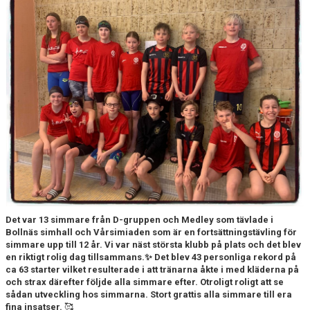
FJÄRRANHÖJDERBADET
HARNÄSBADET
Det var 13 simmare från D-gruppen och Medley som tävlade i
Bollnäs simhall och Vårsimiaden som är en fortsättningstävling för
simmare upp till 12 år. Vi var näst största klubb på plats och det blev
en riktigt rolig dag tillsammans.✨ Det blev 43 personliga rekord på
ca 63 starter vilket resulterade i att tränarna åkte i med kläderna på
och strax därefter följde alla simmare efter. Otroligt roligt att se
sådan utveckling hos simmarna. Stort grattis alla simmare till era
fina insatser.
🥰