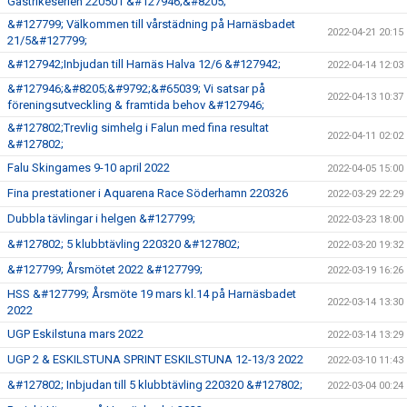
Gästrikeserien 220501 &#127946;&#8205;
&#127799; Välkommen till vårstädning på Harnäsbadet
2022-04-21 20:15
21/5&#127799;
&#127942;Inbjudan till Harnäs Halva 12/6 &#127942;
2022-04-14 12:03
&#127946;&#8205;&#9792;&#65039; Vi satsar på
2022-04-13 10:37
föreningsutveckling & framtida behov &#127946;
&#127802;Trevlig simhelg i Falun med fina resultat
2022-04-11 02:02
&#127802;
Falu Skingames 9-10 april 2022
2022-04-05 15:00
Fina prestationer i Aquarena Race Söderhamn 220326
2022-03-29 22:29
Dubbla tävlingar i helgen &#127799;
2022-03-23 18:00
&#127802; 5 klubbtävling 220320 &#127802;
2022-03-20 19:32
&#127799; Årsmötet 2022 &#127799;
2022-03-19 16:26
HSS &#127799; Årsmöte 19 mars kl.14 på Harnäsbadet
2022-03-14 13:30
2022
UGP Eskilstuna mars 2022
2022-03-14 13:29
UGP 2 & ESKILSTUNA SPRINT ESKILSTUNA 12-13/3 2022
2022-03-10 11:43
&#127802; Inbjudan till 5 klubbtävling 220320 &#127802;
2022-03-04 00:24