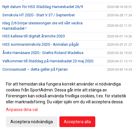
Nytt datum för HSS Städdag Harnäsbadet 26/9
2020-08-18 03:31
Simskola HT 2020 - Start V 37 / September
2020-06-28 17:24
Idag 2/6 börjar utesäsongen ute vid vårt vackra
2020-06-02 11:51
Harnäsbadet !
HSS kallese till digitalt årsmöte 2020
2020-06-01 14:26
HSS sommarsimskola 2020 - Anmälan pågår
2020-05-29 21:27
Årets Harnäsare 2020 - Grattis Roland Wadelius
2020-05-26 19:02
Välkommen till Städdag på Harnäsbadet 23 maj 2020
2020-04-21 15:19
Coronaviruset – detta gäller på Fjärran
2020-03-30 14:29
Simskola VT 2020 - omgång 2 - Start V 14
2020-03-19 21:13
För att hemsidan ska fungera korrekt använder vi nödvändiga
Obs ! HSS Årsmöte 21/3 är inställt !!!!
2020-03-17 20:17
cookies från SportAdmin. Dessa går inte att stänga av.
För att minska spridningen av Coronaviruset är det viktigt
Föreningen kan också använda frivilliga cookies, t.ex. för statistik
2020-03-15 15:54
att vi alla hjälps åt
eller marknadsföring. Du väljer själv om du vill acceptera dessa.
5 klubbtävlingen den 15 mars är inställd !
2020-03-13 11:42
Anpassa dina val
Äntligen har vi fått upp våra sponsorskyltar på Fjärran
2020-03-08 22:59
Acceptera nödvändiga
Acceptera alla
Erbjudande om att gå funktionärsutbildning 21/3
2020-02-27 04:34
HSS årsmöte 21/3 men utprovning av profilkläder !
2020-02-21 15:59