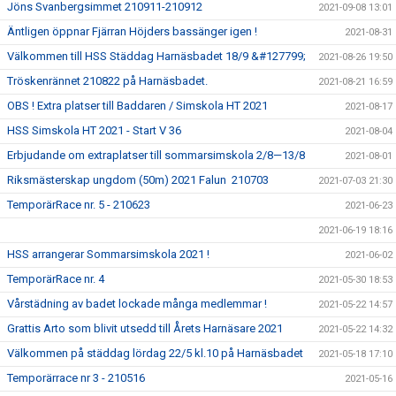
Jöns Svanbergsimmet 210911-210912
2021-09-08 13:01
Äntligen öppnar Fjärran Höjders bassänger igen !
2021-08-31
Välkommen till HSS Städdag Harnäsbadet 18/9 &#127799;
2021-08-26 19:50
Tröskenrännet 210822 på Harnäsbadet.
2021-08-21 16:59
OBS ! Extra platser till Baddaren / Simskola HT 2021
2021-08-17
HSS Simskola HT 2021 - Start V 36
2021-08-04
Erbjudande om extraplatser till sommarsimskola 2/8—13/8
2021-08-01
Riksmästerskap ungdom (50m) 2021 Falun 210703
2021-07-03 21:30
TemporärRace nr. 5 - 210623
2021-06-23
2021-06-19 18:16
HSS arrangerar Sommarsimskola 2021 !
2021-06-02
TemporärRace nr. 4
2021-05-30 18:53
Vårstädning av badet lockade många medlemmar !
2021-05-22 14:57
Grattis Arto som blivit utsedd till Årets Harnäsare 2021
2021-05-22 14:32
Välkommen på städdag lördag 22/5 kl.10 på Harnäsbadet
2021-05-18 17:10
Temporärrace nr 3 - 210516
2021-05-16