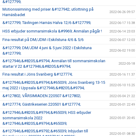
&#127799;
Motionssimning med priser &#127942; utlottning på
2022-06-26 09:57
Harnäsbadet
&#127799; Tävlingen Harnäs Halva 12/6 &#127799;
2022-06-17 15:38
HSS erbjuder sommarsimskola &#9969; Anmälan pågår !
2022-06-14 23:03
Fina resultat på DM/JDM i Eskilstuna 4/6 & 5/6
2022-06-07 12:03
&#127799; DM/JDM 4 juni & 5 juni 2022 i Eskilstuna
2022-06-02 19:00
&#127799;
&#127946;&#8205;&#9794; Anmälan till sommarsimskolan
2022-05-18
startar V 22 &#127946;&#8205;&#9794;
Fina resultat i Jöns Svanberg &#127774;
2022-05-16 11:37
&#127946;&#8205;&#9794;&#65039; Jöns Svanberg 13-15
2022-05-10 15:25
maj 2022 i Uppsala &#127946;&#8205;&#9794;
&#127802; VÅRSIMIADEN 220507 &#127802;
2022-05-04 21:22
&#127774; Gästrikeserien 220501 &#127774;
2022-05-01 22:49
&#127946;&#8205;&#9794;&#65039; HSS erbjuder
sommarsimskola 2022
2022-05-01 20:45
&#127946;&#8205;&#9794;&#65039;
&#127946;&#8205;&#9792;&#65039; Inbjudan till
2022-05-01 08:30