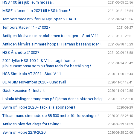
HSS 100 års jubileum mössa !
2021-05-05 20:56
MSSF stipendium 2021 till HSS tränare !
2021-04-21 15:54
Temporärrace nr 2 för B/C-gruppen 210413
2021-04-14 10:36
TemporärRace nr 1 - 210327
2021-03-27
Äntligen får även simskolabarnen träna igen -- Start V 11
2021-03-11 23:51
Äntligen får våra simmare hoppa i Fjärrans bassäng igen !
2021-02-18 15:23
HSS Årsmöte 210327
2021-02-09 16:58
2021 fyller HSS 100 år & Vi har tagit fram en
2021-01-14 23:42
jubileumsmössa som nu finns redo för beställning !
HSS Simskola VT 2021 - Start V 11
2020-11-20 16:44
SUM SIM November 2020 - Sundsvall
2020-11-07 12:41
Gästrikeserien 4 - Inställt
2020-11-04 12:55
Lokala tävlingar arrangeras på Fjärran denna oktober helg !
2020-10-17 20:50
Swim of Hope 2020 - Tack alla sponsorer !
2020-09-29
Tillsammans simmade de 88 500 meter för forskningen !
2020-09-22 23:45
Äntligen blev det dags för tävling !
2020-09-19 14:39
Swim of Hope 22/9-2020
2020-08-25 20:00