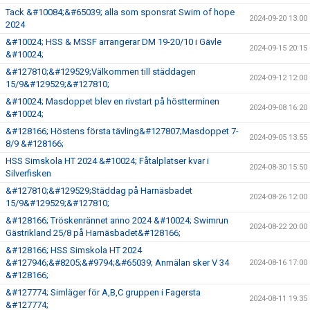
Tack &#10084;&#65039; alla som sponsrat Swim of hope
2024-09-20 13:00
2024
&#10024; HSS & MSSF arrangerar DM 19-20/10 i Gävle
2024-09-15 20:15
&#10024;
&#127810;&#129529;Välkommen till städdagen
2024-09-12 12:00
15/9&#129529;&#127810;
&#10024; Masdoppet blev en rivstart på höstterminen
2024-09-08 16:20
&#10024;
&#128166; Höstens första tävling&#127807;Masdoppet 7-
2024-09-05 13:55
8/9 &#128166;
HSS Simskola HT 2024 &#10024; Fåtalplatser kvar i
2024-08-30 15:50
Silverfisken
&#127810;&#129529;Städdag på Harnäsbadet
2024-08-26 12:00
15/9&#129529;&#127810;
&#128166; Tröskenrännet anno 2024 &#10024; Swimrun
2024-08-22 20:00
Gästrikland 25/8 på Harnäsbadet&#128166;
&#128166; HSS Simskola HT 2024
&#127946;&#8205;&#9794;&#65039; Anmälan sker V 34
2024-08-16 17:00
&#128166;
&#127774; Simläger för A,B,C gruppen i Fagersta
2024-08-11 19:35
&#127774;