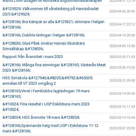
Astrid Lönn uttagen till Nordiska ungdomsmästerskapen
2023-04-27 12:19
&#129529; Välkommen till vårstädning på Harnäsbadet
2023-04-26 20:45
20/5 &#129529;
&#128166; Bra kämpat av alla &#129321; simmare i helgen
2023-04-17 22:12
&#128166;
&#128166; Dubbla tävlingar i helgen &#128166;
2023-04-10 20:00
&#128036; Glad Påsk önskar Harnäs Skutskärs
2023-04-05 15:30
Simsällskap &#128036;
Rapport från Årsmötet i mars 2023
2023-03-29 11:43
&#128166; Många fina simningar &#128165; Västerås Meet
2023-03-26 19:26
2023 &#128166;
HSS Simskola &#127946;&#8205;&#9792;&#65039;
2023-03-21 09:00
anmälan till VT 2023 omgång 2
&#128165;Vinst i Femklubbs lagtävlingen 19 mars
2023-03-19 20:30
&#128165;
&#10024; Fina resultat i UGP Eskilstuna mars 2023
2023-03-15 11:59
&#10024;
&#128204; HSS årsmöte 18 mars &#128204;
2023-03-14 10:44
&#128166;Spännande helg med UGP i Eskilstuna 11-12
2023-03-07 23:00
mars &#128166;