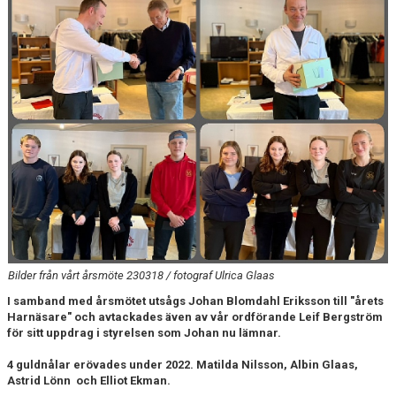
FJÄRRANHÖJDERBADET
HARNÄSBADET
Bilder från vårt årsmöte 230318 / fotograf Ulrica Glaas
I samband med årsmötet utsågs Johan Blomdahl Eriksson till "årets
Harnäsare" och avtackades även av vår ordförande Leif Bergström
för sitt uppdrag i styrelsen som Johan nu lämnar.
4 guldnålar erövades under 2022. Matilda Nilsson, Albin Glaas,
Astrid Lönn och Elliot Ekman.