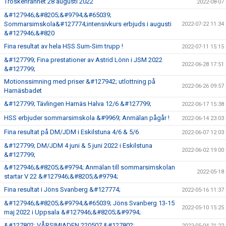
Tröskenrännet 28 augusti 2022
2022-08-07
&#127946;&#8205;&#9794;&#65039;
Sommarsimskola&#127774;intensivkurs erbjuds i augusti
2022-07-22 11:34
&#127946;&#820
Fina resultat av hela HSS Sum-Sim trupp !
2022-07-11 15:15
&#127799; Fina prestationer av Astrid Lönn i JSM 2022
2022-06-28 17:51
&#127799;
Motionssimning med priser &#127942; utlottning på
2022-06-26 09:57
Harnäsbadet
&#127799; Tävlingen Harnäs Halva 12/6 &#127799;
2022-06-17 15:38
HSS erbjuder sommarsimskola &#9969; Anmälan pågår !
2022-06-14 23:03
Fina resultat på DM/JDM i Eskilstuna 4/6 & 5/6
2022-06-07 12:03
&#127799; DM/JDM 4 juni & 5 juni 2022 i Eskilstuna
2022-06-02 19:00
&#127799;
&#127946;&#8205;&#9794; Anmälan till sommarsimskolan
2022-05-18
startar V 22 &#127946;&#8205;&#9794;
Fina resultat i Jöns Svanberg &#127774;
2022-05-16 11:37
&#127946;&#8205;&#9794;&#65039; Jöns Svanberg 13-15
2022-05-10 15:25
maj 2022 i Uppsala &#127946;&#8205;&#9794;
&#127802; VÅRSIMIADEN 220507 &#127802;
2022-05-04 21:22