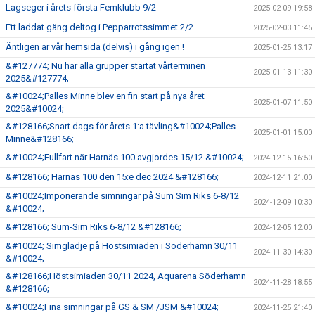
Lagseger i årets första Femklubb 9/2
2025-02-09 19:58
Ett laddat gäng deltog i Pepparrotssimmet 2/2
2025-02-03 11:45
Äntligen är vår hemsida (delvis) i gång igen !
2025-01-25 13:17
&#127774; Nu har alla grupper startat vårterminen
2025-01-13 11:30
2025&#127774;
&#10024;Palles Minne blev en fin start på nya året
2025-01-07 11:50
2025&#10024;
&#128166;Snart dags för årets 1:a tävling&#10024;Palles
2025-01-01 15:00
Minne&#128166;
&#10024;Fullfart när Harnäs 100 avgjordes 15/12 &#10024;
2024-12-15 16:50
&#128166; Harnäs 100 den 15:e dec 2024 &#128166;
2024-12-11 21:00
&#10024;Imponerande simningar på Sum Sim Riks 6-8/12
2024-12-09 10:30
&#10024;
&#128166; Sum-Sim Riks 6-8/12 &#128166;
2024-12-05 12:00
&#10024; Simglädje på Höstsimiaden i Söderhamn 30/11
2024-11-30 14:30
&#10024;
&#128166;Höstsimiaden 30/11 2024, Aquarena Söderhamn
2024-11-28 18:55
&#128166;
&#10024;Fina simningar på GS & SM /JSM &#10024;
2024-11-25 21:40