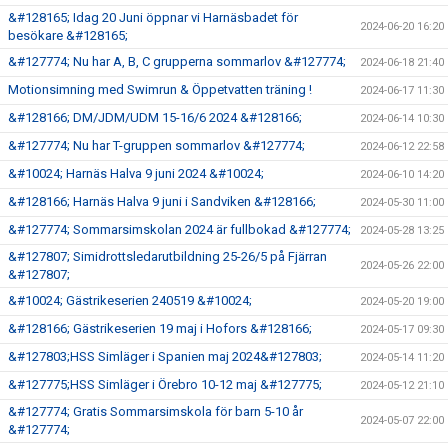
&#128165; Idag 20 Juni öppnar vi Harnäsbadet för
2024-06-20 16:20
besökare &#128165;
&#127774; Nu har A, B, C grupperna sommarlov &#127774;
2024-06-18 21:40
Motionsimning med Swimrun & Öppetvatten träning !
2024-06-17 11:30
&#128166; DM/JDM/UDM 15-16/6 2024 &#128166;
2024-06-14 10:30
&#127774; Nu har T-gruppen sommarlov &#127774;
2024-06-12 22:58
&#10024; Harnäs Halva 9 juni 2024 &#10024;
2024-06-10 14:20
&#128166; Harnäs Halva 9 juni i Sandviken &#128166;
2024-05-30 11:00
&#127774; Sommarsimskolan 2024 är fullbokad &#127774;
2024-05-28 13:25
&#127807; Simidrottsledarutbildning 25-26/5 på Fjärran
2024-05-26 22:00
&#127807;
&#10024; Gästrikeserien 240519 &#10024;
2024-05-20 19:00
&#128166; Gästrikeserien 19 maj i Hofors &#128166;
2024-05-17 09:30
&#127803;HSS Simläger i Spanien maj 2024&#127803;
2024-05-14 11:20
&#127775;HSS Simläger i Örebro 10-12 maj &#127775;
2024-05-12 21:10
&#127774; Gratis Sommarsimskola för barn 5-10 år
2024-05-07 22:00
&#127774;