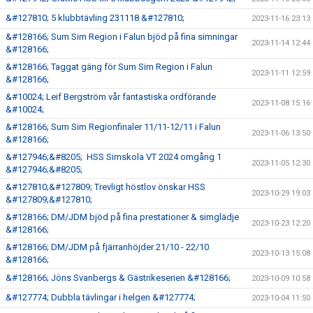
&#127810; 5 klubbtävling 231118 &#127810;
2023-11-16 23:13
&#128166; Sum Sim Region i Falun bjöd på fina simningar
2023-11-14 12:44
&#128166;
&#128166; Taggat gäng för Sum Sim Region i Falun
2023-11-11 12:59
&#128166;
&#10024; Leif Bergström vår fantastiska ordförande
2023-11-08 15:16
&#10024;
&#128166; Sum Sim Regionfinaler 11/11-12/11 i Falun
2023-11-06 13:50
&#128166;
&#127946;&#8205; HSS Simskola VT 2024 omgång 1
2023-11-05 12:30
&#127946;&#8205;
&#127810;&#127809; Trevligt höstlov önskar HSS
2023-10-29 19:03
&#127809;&#127810;
&#128166; DM/JDM bjöd på fina prestationer & simglädje
2023-10-23 12:20
&#128166;
&#128166; DM/JDM på fjärranhöjder 21/10 - 22/10
2023-10-13 15:08
&#128166;
&#128166; Jöns Svanbergs & Gästrikeserien &#128166;
2023-10-09 10:58
&#127774; Dubbla tävlingar i helgen &#127774;
2023-10-04 11:50