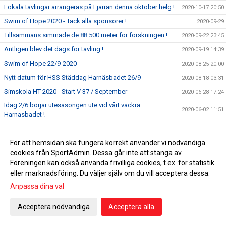
Lokala tävlingar arrangeras på Fjärran denna oktober helg !
2020-10-17 20:50
Swim of Hope 2020 - Tack alla sponsorer !
2020-09-29
Tillsammans simmade de 88 500 meter för forskningen !
2020-09-22 23:45
Äntligen blev det dags för tävling !
2020-09-19 14:39
Swim of Hope 22/9-2020
2020-08-25 20:00
Nytt datum för HSS Städdag Harnäsbadet 26/9
2020-08-18 03:31
Simskola HT 2020 - Start V 37 / September
2020-06-28 17:24
Idag 2/6 börjar utesäsongen ute vid vårt vackra
2020-06-02 11:51
Harnäsbadet !
HSS kallese till digitalt årsmöte 2020
2020-06-01 14:26
HSS sommarsimskola 2020 - Anmälan pågår
För att hemsidan ska fungera korrekt använder vi nödvändiga
2020-05-29 21:27
cookies från SportAdmin. Dessa går inte att stänga av.
Årets Harnäsare 2020 - Grattis Roland Wadelius
2020-05-26 19:02
Föreningen kan också använda frivilliga cookies, t.ex. för statistik
Välkommen till Städdag på Harnäsbadet 23 maj 2020
2020-04-21 15:19
eller marknadsföring. Du väljer själv om du vill acceptera dessa.
Coronaviruset – detta gäller på Fjärran
2020-03-30 14:29
Anpassa dina val
Simskola VT 2020 - omgång 2 - Start V 14
2020-03-19 21:13
Acceptera nödvändiga
Acceptera alla
Obs ! HSS Årsmöte 21/3 är inställt !!!!
2020-03-17 20:17
För att minska spridningen av Coronaviruset är det viktigt