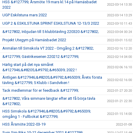
HSS &#127799; Årsmöte 19 mars kl.14 på Harnäsbadet
2022-03-14 13:30
2022
UGP Eskilstuna mars 2022
2022-03-14 13:29
UGP 2 & ESKILSTUNA SPRINT ESKILSTUNA 12-13/3 2022
2022-03-10 11:43
&#127802; Inbjudan till 5 klubbtävling 220320 &#127802;
2022-03-04 00:24
Projekt Utegym på Harnäsbadet 2022
2022-03-01 15:02
Anmälan till Simskola VT 2022 - Omgång 2 &#127802;
2022-02-16 12:20
&#127799; Gästrikeserien 220212 &#127799;
2022-02-14 04:00
Härlig start på det nya simåret
2022-02-06 16:10
&#127946;&#8205;&#9792;&#65039; 2022 !
Äntligen &#127946;&#8205;&#9792;&#65039; Årets första
2022-02-02 16:00
tävling &#127799; 5 Klubb i Sandviken !
Tack medlemmar för er feedback &#127799;
2022-01-27 20:20
&#127802; Våra simmare längtar efter att få börja tävla
2022-01-21 22:30
&#127802;
HSS Simskola &#127946;&#8205;&#9792;&#65039;
2022-01-15 14:00
omgång 1 - Fullbokat &#127799;
HSS Årsmöte 2022-03-19
2022-01-08
Sum Sim Riks 10-12 december 2021 &#127799;
2021-12-07 15:48