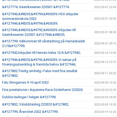
&#127774; Gästrikeserien 220501 &#127774;
2022-05-01 22:49
&#127946;&#8205;&#9794;&#65039; HSS erbjuder
sommarsimskola 2022
2022-05-01 20:45
&#127946;&#8205;&#9794;&#65039;
&#127946;&#8205;&#9792;&#65039; Inbjudan till
2022-05-01 08:30
Gästrikeserien 220501 &#127946;&#8205;
&#127799; Välkommen till vårstädning på Harnäsbadet
2022-04-21 20:15
21/5&#127799;
&#127942;Inbjudan till Harnäs Halva 12/6 &#127942;
2022-04-14 12:03
&#127946;&#8205;&#9792;&#65039; Vi satsar på
2022-04-13 10:37
föreningsutveckling & framtida behov &#127946;
&#127802;Trevlig simhelg i Falun med fina resultat
2022-04-11 02:02
&#127802;
Falu Skingames 9-10 april 2022
2022-04-05 15:00
Fina prestationer i Aquarena Race Söderhamn 220326
2022-03-29 22:29
Dubbla tävlingar i helgen &#127799;
2022-03-23 18:00
&#127802; 5 klubbtävling 220320 &#127802;
2022-03-20 19:32
&#127799; Årsmötet 2022 &#127799;
2022-03-19 16:26