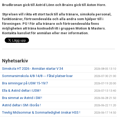
Brudkronan gick till Astrid Lönn och Brains gick till Aston Horn.
Styrelsen vill rikta ett stort tack till alla tränare, simskola personal,
funktionärer, förtroendevalda och alla andra som hjälper till i
föreningen. PS ! För alla tränare och förtroendevalda finns
möjligheten att träna kostnadsfritt i gruppen Motion & Masters.
Kontakta kansliet för anmälan eller mer information.
Nyhetsarkiv
Simskola HT 2026 - Anmälan startar V 34
2026-08-05 13:10
Sommarsimskola 4/8-14/8 --- Fåtal platser kvar
2026-07-30 21:00
Bra simningar på USM 15-19/7
2026-07-19 20:00
Ella & Astrid deltar i USM !
2026-07-13 13:40
Bra simmat av Astrid i SM !
2026-06-28 21:50
Astrid deltar i SM i Borås !
2026-06-22 11:20
Trevlig Midsommar & Sommarledighet önskar HSS !
2026-06-17 14:50