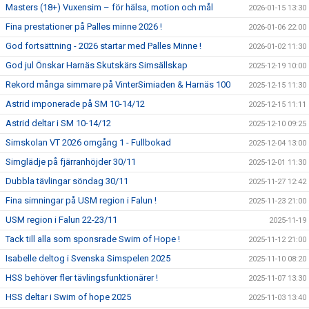
Masters (18+) Vuxensim – för hälsa, motion och mål
2026-01-15 13:30
Fina prestationer på Palles minne 2026 !
2026-01-06 22:00
God fortsättning - 2026 startar med Palles Minne !
2026-01-02 11:30
God jul Önskar Harnäs Skutskärs Simsällskap
2025-12-19 10:00
Rekord många simmare på VinterSimiaden & Harnäs 100
2025-12-15 11:30
Astrid imponerade på SM 10-14/12
2025-12-15 11:11
Astrid deltar i SM 10-14/12
2025-12-10 09:25
Simskolan VT 2026 omgång 1 - Fullbokad
2025-12-04 13:00
Simglädje på fjärranhöjder 30/11
2025-12-01 11:30
Dubbla tävlingar söndag 30/11
2025-11-27 12:42
Fina simningar på USM region i Falun !
2025-11-23 21:00
USM region i Falun 22-23/11
2025-11-19
Tack till alla som sponsrade Swim of Hope !
2025-11-12 21:00
Isabelle deltog i Svenska Simspelen 2025
2025-11-10 08:20
HSS behöver fler tävlingsfunktionärer !
2025-11-07 13:30
HSS deltar i Swim of hope 2025
2025-11-03 13:40