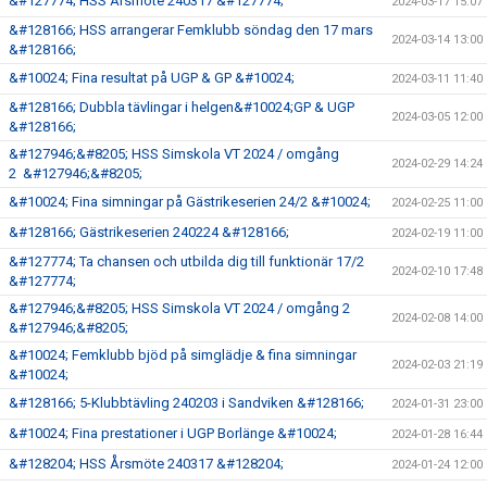
&#127774; HSS Årsmöte 240317 &#127774;
2024-03-17 15:07
&#128166; HSS arrangerar Femklubb söndag den 17 mars
2024-03-14 13:00
&#128166;
&#10024; Fina resultat på UGP & GP &#10024;
2024-03-11 11:40
&#128166; Dubbla tävlingar i helgen&#10024;GP & UGP
2024-03-05 12:00
&#128166;
&#127946;&#8205; HSS Simskola VT 2024 / omgång
2024-02-29 14:24
2 &#127946;&#8205;
&#10024; Fina simningar på Gästrikeserien 24/2 &#10024;
2024-02-25 11:00
&#128166; Gästrikeserien 240224 &#128166;
2024-02-19 11:00
&#127774; Ta chansen och utbilda dig till funktionär 17/2
2024-02-10 17:48
&#127774;
&#127946;&#8205; HSS Simskola VT 2024 / omgång 2
2024-02-08 14:00
&#127946;&#8205;
&#10024; Femklubb bjöd på simglädje & fina simningar
2024-02-03 21:19
&#10024;
&#128166; 5-Klubbtävling 240203 i Sandviken &#128166;
2024-01-31 23:00
&#10024; Fina prestationer i UGP Borlänge &#10024;
2024-01-28 16:44
&#128204; HSS Årsmöte 240317 &#128204;
2024-01-24 12:00