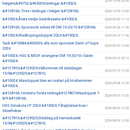
2024-10-06 20:00
helgens&#9752;&#65039;tävlingar &#10024;
&#128166; Triss i tävlingar i helgen &#128166;
2024-10-03 13:00
&#10024;Årets tredje Gästrikeserie &#10024;
2024-09-30 11:10
&#128166; Sponsorer sökes till DM 19-20/10 &#128166;
2024-09-26 11:00
&#10024;Wadköpingsdoppet 2024 &#10024;
2024-09-23 11:00
Tack &#10084;&#65039; alla som sponsrat Swim of hope
2024-09-20 13:00
2024
&#10024; HSS & MSSF arrangerar DM 19-20/10 i Gävle
2024-09-15 20:15
&#10024;
&#127810;&#129529;Välkommen till städdagen
2024-09-12 12:00
15/9&#129529;&#127810;
&#10024; Masdoppet blev en rivstart på höstterminen
2024-09-08 16:20
&#10024;
&#128166; Höstens första tävling&#127807;Masdoppet 7-
2024-09-05 13:55
8/9 &#128166;
HSS Simskola HT 2024 &#10024; Fåtalplatser kvar i
2024-08-30 15:50
Silverfisken
&#127810;&#129529;Städdag på Harnäsbadet
2024-08-26 12:00
15/9&#129529;&#127810;