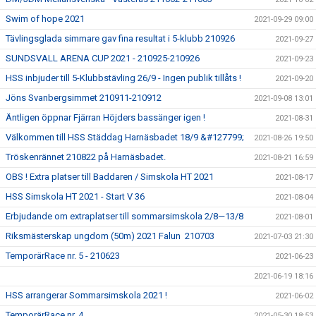
Swim of hope 2021
2021-09-29 09:00
Tävlingsglada simmare gav fina resultat i 5-klubb 210926
2021-09-27
SUNDSVALL ARENA CUP 2021 - 210925-210926
2021-09-23
HSS inbjuder till 5-Klubbstävling 26/9 - Ingen publik tillåts !
2021-09-20
Jöns Svanbergsimmet 210911-210912
2021-09-08 13:01
Äntligen öppnar Fjärran Höjders bassänger igen !
2021-08-31
Välkommen till HSS Städdag Harnäsbadet 18/9 &#127799;
2021-08-26 19:50
Tröskenrännet 210822 på Harnäsbadet.
2021-08-21 16:59
OBS ! Extra platser till Baddaren / Simskola HT 2021
2021-08-17
HSS Simskola HT 2021 - Start V 36
2021-08-04
Erbjudande om extraplatser till sommarsimskola 2/8—13/8
2021-08-01
Riksmästerskap ungdom (50m) 2021 Falun 210703
2021-07-03 21:30
TemporärRace nr. 5 - 210623
2021-06-23
2021-06-19 18:16
HSS arrangerar Sommarsimskola 2021 !
2021-06-02
TemporärRace nr. 4
2021-05-30 18:53