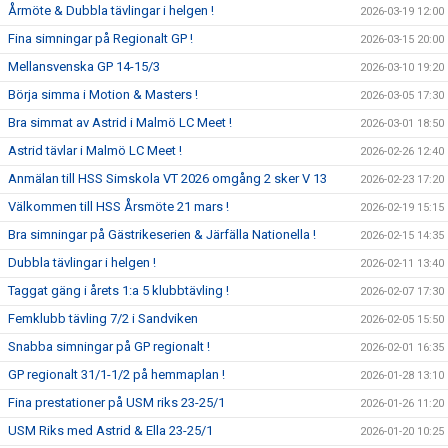
Årmöte & Dubbla tävlingar i helgen !
2026-03-19 12:00
Fina simningar på Regionalt GP !
2026-03-15 20:00
Mellansvenska GP 14-15/3
2026-03-10 19:20
Börja simma i Motion & Masters !
2026-03-05 17:30
Bra simmat av Astrid i Malmö LC Meet !
2026-03-01 18:50
Astrid tävlar i Malmö LC Meet !
2026-02-26 12:40
Anmälan till HSS Simskola VT 2026 omgång 2 sker V 13
2026-02-23 17:20
Välkommen till HSS Årsmöte 21 mars !
2026-02-19 15:15
Bra simningar på Gästrikeserien & Järfälla Nationella !
2026-02-15 14:35
Dubbla tävlingar i helgen !
2026-02-11 13:40
Taggat gäng i årets 1:a 5 klubbtävling !
2026-02-07 17:30
Femklubb tävling 7/2 i Sandviken
2026-02-05 15:50
Snabba simningar på GP regionalt !
2026-02-01 16:35
GP regionalt 31/1-1/2 på hemmaplan !
2026-01-28 13:10
Fina prestationer på USM riks 23-25/1
2026-01-26 11:20
USM Riks med Astrid & Ella 23-25/1
2026-01-20 10:25