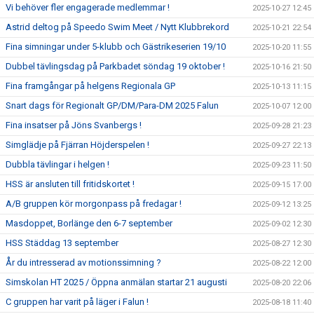
Vi behöver fler engagerade medlemmar !
2025-10-27 12:45
Astrid deltog på Speedo Swim Meet / Nytt Klubbrekord
2025-10-21 22:54
Fina simningar under 5-klubb och Gästrikeserien 19/10
2025-10-20 11:55
Dubbel tävlingsdag på Parkbadet söndag 19 oktober !
2025-10-16 21:50
Fina framgångar på helgens Regionala GP
2025-10-13 11:15
Snart dags för Regionalt GP/DM/Para-DM 2025 Falun
2025-10-07 12:00
Fina insatser på Jöns Svanbergs !
2025-09-28 21:23
Simglädje på Fjärran Höjderspelen !
2025-09-27 22:13
Dubbla tävlingar i helgen !
2025-09-23 11:50
HSS är ansluten till fritidskortet !
2025-09-15 17:00
A/B gruppen kör morgonpass på fredagar !
2025-09-12 13:25
Masdoppet, Borlänge den 6-7 september
2025-09-02 12:30
HSS Städdag 13 september
2025-08-27 12:30
År du intresserad av motionssimning ?
2025-08-22 12:00
Simskolan HT 2025 / Öppna anmälan startar 21 augusti
2025-08-20 22:06
C gruppen har varit på läger i Falun !
2025-08-18 11:40