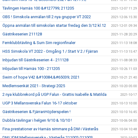
Tävlingen Harnäs 100 &#127799; 211205
2021-12-07 11:29
OBS ! Simskola anmälan till 2 nya grupper VT 2022
2021-12-06 15:30
Öppna anmälan till simskolan startar fredag den 3/12 kl.12
2021-12-01 09:34
Gästrikeserien 211128
2021-11-28 20:29
Femklubbtävling & Sum Sim regionfinaler
2021-11-13 18:08
HSS Simskola VT 2022 - Omgång 1 / Start V 2 / Fjärran
2021-11-13 15:47
Inbjudan till Gästrikeserien 4 - 211128
2021-11-08 08:33
Inbjudan till Harnäs 100 - 211205
2021-10-26 11:03
Swim of hope V42 &#10084;&#65039; 2021
2021-10-21 21:40
Medlemsenkät 2021 - Strategi 2025
2021-10-20 05:00
2 nya klubbrekord på UGP Falun - Grattis Isabelle & Matilda
2021-10-17
UGP 3 Mellansvenska Falun 16-17 oktober
2021-10-13 10:00
Gästrikeserien & FjärranHöjderspelen !
2021-10-10 16:45
Dubbla tävlingar i helgen 9/10 & 10/10 !
2021-10-06 04:00
Fina prestationer av Harnäs simmare på DM i Västerås
2021-10-04 10:48
DM/JDM Mellansvenska - Västerås 211002-211003
2021-10-02