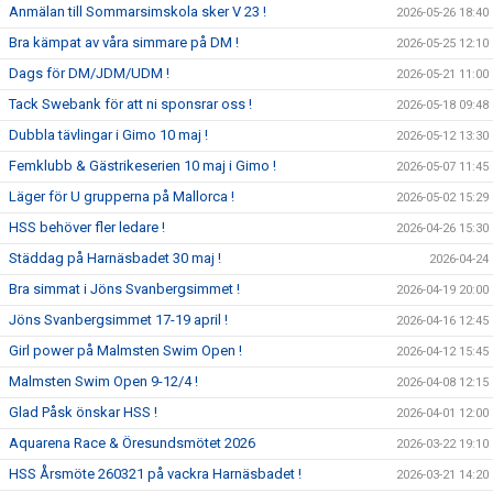
Anmälan till Sommarsimskola sker V 23 !
2026-05-26 18:40
Bra kämpat av våra simmare på DM !
2026-05-25 12:10
Dags för DM/JDM/UDM !
2026-05-21 11:00
Tack Swebank för att ni sponsrar oss !
2026-05-18 09:48
Dubbla tävlingar i Gimo 10 maj !
2026-05-12 13:30
Femklubb & Gästrikeserien 10 maj i Gimo !
2026-05-07 11:45
Läger för U grupperna på Mallorca !
2026-05-02 15:29
HSS behöver fler ledare !
2026-04-26 15:30
Städdag på Harnäsbadet 30 maj !
2026-04-24
Bra simmat i Jöns Svanbergsimmet !
2026-04-19 20:00
Jöns Svanbergsimmet 17-19 april !
2026-04-16 12:45
Girl power på Malmsten Swim Open !
2026-04-12 15:45
Malmsten Swim Open 9-12/4 !
2026-04-08 12:15
Glad Påsk önskar HSS !
2026-04-01 12:00
Aquarena Race & Öresundsmötet 2026
2026-03-22 19:10
HSS Årsmöte 260321 på vackra Harnäsbadet !
2026-03-21 14:20