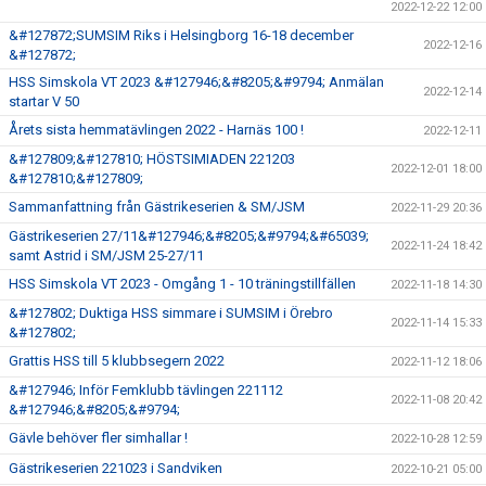
2022-12-22 12:00
&#127872;SUMSIM Riks i Helsingborg 16-18 december
2022-12-16
&#127872;
HSS Simskola VT 2023 &#127946;&#8205;&#9794; Anmälan
2022-12-14
startar V 50
Årets sista hemmatävlingen 2022 - Harnäs 100 !
2022-12-11
&#127809;&#127810; HÖSTSIMIADEN 221203
2022-12-01 18:00
&#127810;&#127809;
Sammanfattning från Gästrikeserien & SM/JSM
2022-11-29 20:36
Gästrikeserien 27/11&#127946;&#8205;&#9794;&#65039;
2022-11-24 18:42
samt Astrid i SM/JSM 25-27/11
HSS Simskola VT 2023 - Omgång 1 - 10 träningstillfällen
2022-11-18 14:30
&#127802; Duktiga HSS simmare i SUMSIM i Örebro
2022-11-14 15:33
&#127802;
Grattis HSS till 5 klubbsegern 2022
2022-11-12 18:06
&#127946; Inför Femklubb tävlingen 221112
2022-11-08 20:42
&#127946;&#8205;&#9794;
Gävle behöver fler simhallar !
2022-10-28 12:59
Gästrikeserien 221023 i Sandviken
2022-10-21 05:00