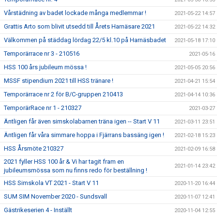
Vårstädning av badet lockade många medlemmar !
2021-05-22 14:57
Grattis Arto som blivit utsedd till Årets Harnäsare 2021
2021-05-22 14:32
Välkommen på städdag lördag 22/5 kl.10 på Harnäsbadet
2021-05-18 17:10
Temporärrace nr 3 - 210516
2021-05-16
HSS 100 års jubileum mössa !
2021-05-05 20:56
MSSF stipendium 2021 till HSS tränare !
2021-04-21 15:54
Temporärrace nr 2 för B/C-gruppen 210413
2021-04-14 10:36
TemporärRace nr 1 - 210327
2021-03-27
Äntligen får även simskolabarnen träna igen -- Start V 11
2021-03-11 23:51
Äntligen får våra simmare hoppa i Fjärrans bassäng igen !
2021-02-18 15:23
HSS Årsmöte 210327
2021-02-09 16:58
2021 fyller HSS 100 år & Vi har tagit fram en
2021-01-14 23:42
jubileumsmössa som nu finns redo för beställning !
HSS Simskola VT 2021 - Start V 11
2020-11-20 16:44
SUM SIM November 2020 - Sundsvall
2020-11-07 12:41
Gästrikeserien 4 - Inställt
2020-11-04 12:55