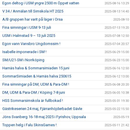
Egon deltog i USM yngre 2500 m Öppet vatten
2025-08-16 13:29
V 34 / Anmälan till Simskola HT 2025
2025-08-13 14:40
A/B gruppen har varit på läger i Orsa
2025-08-10
Fina simningar i USM 9-13 juli
2025-07-13 19:20
USM i Halmstad 9 – 13 juli 2025
2025-07-08 12:50
Egon vann Vansbro Ungdomssim !
2025-07-04 20:57
Isabelle imponerade i SM !
2025-06-29 15:00
SM/U21-SM i Norrköping
2025-06-23 15:00
Harnäs halva & Sommarsimiaden 15 juni
2025-06-16 12:50
SommarSimiaden & Harnäs halva 250615
2025-06-12 13:00
Fina simningar på DM, UDM & Para-DM !
2025-06-08 20:20
DM, UDM & Para-DM / Köping 7-8 juni
2025-06-05 10:38
HSS Sommarsimskola är fullbokad !
2025-05-31 19:30
Gästrikeserien 24 maj, Fjärranhöjderbadet Gävle
2025-05-22 15:50
Jöns Svanberg 16-18 maj 2025 i Fyrishov, Uppsala
2025-05-19
Toppen helg i Falu SkinsGames !
2025-05-11 21:42