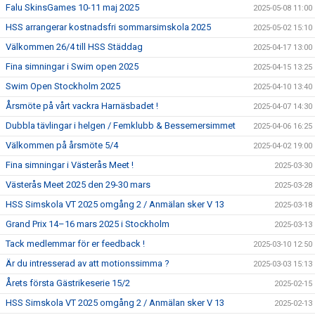
Falu SkinsGames 10-11 maj 2025
2025-05-08 11:00
HSS arrangerar kostnadsfri sommarsimskola 2025
2025-05-02 15:10
Välkommen 26/4 till HSS Städdag
2025-04-17 13:00
Fina simningar i Swim open 2025
2025-04-15 13:25
Swim Open Stockholm 2025
2025-04-10 13:40
Årsmöte på vårt vackra Harnäsbadet !
2025-04-07 14:30
Dubbla tävlingar i helgen / Femklubb & Bessemersimmet
2025-04-06 16:25
Välkommen på årsmöte 5/4
2025-04-02 19:00
Fina simningar i Västerås Meet !
2025-03-30
Västerås Meet 2025 den 29-30 mars
2025-03-28
HSS Simskola VT 2025 omgång 2 / Anmälan sker V 13
2025-03-18
Grand Prix 14–16 mars 2025 i Stockholm
2025-03-13
Tack medlemmar för er feedback !
2025-03-10 12:50
Är du intresserad av att motionssimma ?
2025-03-03 15:13
Årets första Gästrikeserie 15/2
2025-02-15
HSS Simskola VT 2025 omgång 2 / Anmälan sker V 13
2025-02-13