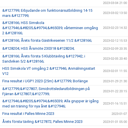
2023-03-04 21:00
&#127799; Erbjudande om funktionärsutbildning 14-15
2023-03-02 13:50
mars &#127799;
&#128166; HSS Simskola
&#127946;&#8205;&#9794;&#65039; vårterminen omgång
2023-02-23 14:32
2 &#128166;
&#128166; Årets första Gästrikeserien 11/2 &#128166;
2023-02-12 15:53
&#128204; HSS Årsmöte 230318 &#128204;
2023-02-09 20:35
&#128166; Årets första 5 Klubbtävling &#127942; i
2023-02-05 20:40
Sandviken 5/2 &#128166;
HSS Simskola VT omgång 2 &#127946; Anmälningsstart
2023-02-01 11:55
V12
Fina resultat i UGP1 2023 (25m) &#127799; Borlänge
2023-01-29 21:30
&#127799;&#127807; Simidrottsledarutbildningen på
2023-01-22 20:15
Fjärran &#127807;&#127799;
&#127946;&#8205;&#9794;&#65039; Alla grupper är igång
2023-01-16 15:51
med sin träning för nya året &#127946;
Fina resultat i Palles Minne 2023
2023-01-07
Årets första tävling &#127872; Palles Minne 2023
2023-01-01 05:00