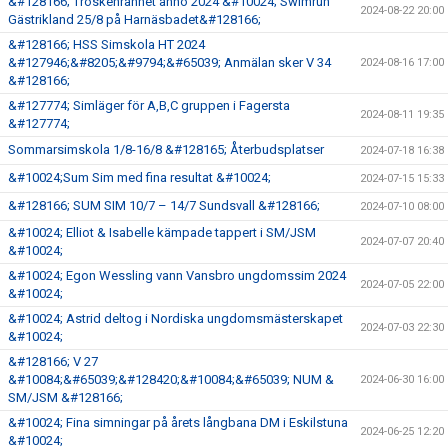
&#128166; Tröskenrännet anno 2024 &#10024; Swimrun
2024-08-22 20:00
Gästrikland 25/8 på Harnäsbadet&#128166;
&#128166; HSS Simskola HT 2024
&#127946;&#8205;&#9794;&#65039; Anmälan sker V 34
2024-08-16 17:00
&#128166;
&#127774; Simläger för A,B,C gruppen i Fagersta
2024-08-11 19:35
&#127774;
Sommarsimskola 1/8-16/8 &#128165; Återbudsplatser
2024-07-18 16:38
&#10024;Sum Sim med fina resultat &#10024;
2024-07-15 15:33
&#128166; SUM SIM 10/7 – 14/7 Sundsvall &#128166;
2024-07-10 08:00
&#10024; Elliot & Isabelle kämpade tappert i SM/JSM
2024-07-07 20:40
&#10024;
&#10024; Egon Wessling vann Vansbro ungdomssim 2024
2024-07-05 22:00
&#10024;
&#10024; Astrid deltog i Nordiska ungdomsmästerskapet
2024-07-03 22:30
&#10024;
&#128166; V 27
&#10084;&#65039;&#128420;&#10084;&#65039; NUM &
2024-06-30 16:00
SM/JSM &#128166;
&#10024; Fina simningar på årets långbana DM i Eskilstuna
2024-06-25 12:20
&#10024;