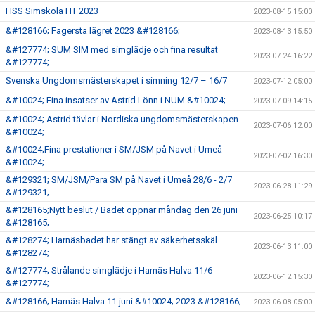
HSS Simskola HT 2023
2023-08-15 15:00
&#128166; Fagersta lägret 2023 &#128166;
2023-08-13 15:50
&#127774; SUM SIM med simglädje och fina resultat
2023-07-24 16:22
&#127774;
Svenska Ungdomsmästerskapet i simning 12/7 – 16/7
2023-07-12 05:00
&#10024; Fina insatser av Astrid Lönn i NUM &#10024;
2023-07-09 14:15
&#10024; Astrid tävlar i Nordiska ungdomsmästerskapen
2023-07-06 12:00
&#10024;
&#10024;Fina prestationer i SM/JSM på Navet i Umeå
2023-07-02 16:30
&#10024;
&#129321; SM/JSM/Para SM på Navet i Umeå 28/6 - 2/7
2023-06-28 11:29
&#129321;
&#128165;Nytt beslut / Badet öppnar måndag den 26 juni
2023-06-25 10:17
&#128165;
&#128274; Harnäsbadet har stängt av säkerhetsskäl
2023-06-13 11:00
&#128274;
&#127774; Strålande simglädje i Harnäs Halva 11/6
2023-06-12 15:30
&#127774;
&#128166; Harnäs Halva 11 juni &#10024; 2023 &#128166;
2023-06-08 05:00