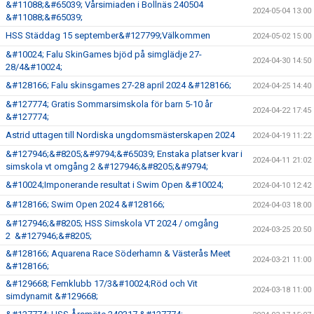
&#11088;&#65039; Vårsimiaden i Bollnäs 240504
2024-05-04 13:00
&#11088;&#65039;
HSS Städdag 15 september&#127799;Välkommen
2024-05-02 15:00
&#10024; Falu SkinGames bjöd på simglädje 27-
2024-04-30 14:50
28/4&#10024;
&#128166; Falu skinsgames 27-28 april 2024 &#128166;
2024-04-25 14:40
&#127774; Gratis Sommarsimskola för barn 5-10 år
2024-04-22 17:45
&#127774;
Astrid uttagen till Nordiska ungdomsmästerskapen 2024
2024-04-19 11:22
&#127946;&#8205;&#9794;&#65039; Enstaka platser kvar i
2024-04-11 21:02
simskola vt omgång 2 &#127946;&#8205;&#9794;
&#10024;Imponerande resultat i Swim Open &#10024;
2024-04-10 12:42
&#128166; Swim Open 2024 &#128166;
2024-04-03 18:00
&#127946;&#8205; HSS Simskola VT 2024 / omgång
2024-03-25 20:50
2 &#127946;&#8205;
&#128166; Aquarena Race Söderhamn & Västerås Meet
2024-03-21 11:00
&#128166;
&#129668; Femklubb 17/3&#10024;Röd och Vit
2024-03-18 11:00
simdynamit &#129668;