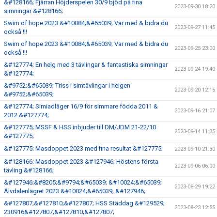
&#128166; Fjärran Höjderspelen 30/9 bjöd på fina
2023-09-30 18:20
simningar &#128166;
Swim of hope 2023 &#10084;&#65039; Var med & bidra du
2023-09-27 11:45
också !!!
Swim of hope 2023 &#10084;&#65039; Var med & bidra du
2023-09-25 23:00
också !!!
&#127774; En helg med 3 tävlingar & fantastiska simningar
2023-09-24 19:40
&#127774;
&#9752;&#65039; Triss i simtävlingar i helgen
2023-09-20 12:15
&#9752;&#65039;
&#127774; Simiadläger 16/9 för simmare födda 2011 &
2023-09-16 21:07
2012 &#127774;
&#127775; MSSF & HSS inbjuder till DM/JDM 21-22/10
2023-09-14 11:35
&#127775;
&#127775; Masdoppet 2023 med fina resultat &#127775;
2023-09-10 21:30
&#128166; Masdoppet 2023 &#127946; Höstens första
2023-09-06 06:00
tävling &#128166;
&#127946;&#8205;&#9794;&#65039; &#10024;&#65039;
2023-08-29 19:22
Älvdalenlägret 2023 &#10024;&#65039; &#127946;
&#127807;&#127810;&#127807; HSS Städdag &#129529;
2023-08-23 12:55
230916&#127807;&#127810;&#127807;