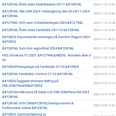
&#128166; Årets sista Gästrikeserie 24/11 &#128166;
2024-11-22 13:00
&#128166; SM/JSM 2024 i Helsingborg den 20-24/11-2024
2024-11-19 14:45
&#128166;
&#127942; HSS vann 5 klubbtävlingen 2024 &#127942;
2024-11-16 22:28
&#128166; Årets sista Femklubb 241116 &#128166;
2024-11-14 14:50
&#10024; Imponerande simningar på SumSim Region 2024
2024-11-11 08:20
&#10024;
&#128166; Sum-Sim regionfinal 2024 &#128166;
2024-11-07 15:00
HSS Simskola VT 2025 &#127946;&#8205; Anmälan sker V
2024-11-03 13:30
50
&#10024;Poängseger på Femklubb 27/10 &#10024;
2024-10-27 18:35
&#128166; Femklubb i Hofors 27/10 &#128166;
2024-10-25 12:15
&#10024;Taggade simmare deltog på
2024-10-22 13:18
DM/JDM/ParaDM&#10024;
&#128166;Välkomna till Gävle och DM/JDM/Para-DM 2024
2024-10-15 15:00
&#128166;
&#128166; Inför DM&#128165;Grensponsorer &
2024-10-09 13:45
Funktionärer sökes &#128166;
&#10024; Sammanfattning av