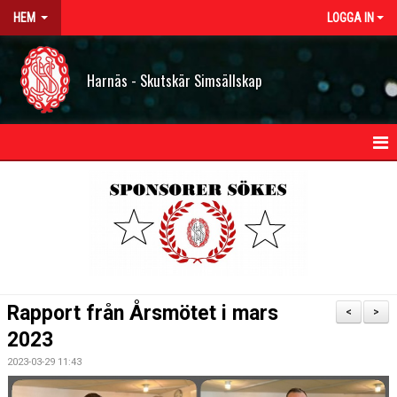
HEM
LOGGA IN
Harnäs - Skutskär Simsällskap
HEM
NYHETER
OM HSS
KONTAKT
Rapport från Årsmötet i mars
<
>
STYRELSEN
2023
2023-03-29 11:43
BILDGALLERI