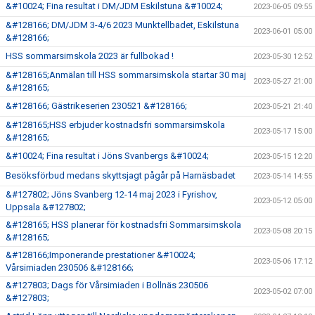
&#10024; Fina resultat i DM/JDM Eskilstuna &#10024;
2023-06-05 09:55
&#128166; DM/JDM 3-4/6 2023 Munktellbadet, Eskilstuna
2023-06-01 05:00
&#128166;
HSS sommarsimskola 2023 är fullbokad !
2023-05-30 12:52
&#128165;Anmälan till HSS sommarsimskola startar 30 maj
2023-05-27 21:00
&#128165;
&#128166; Gästrikeserien 230521 &#128166;
2023-05-21 21:40
&#128165;HSS erbjuder kostnadsfri sommarsimskola
2023-05-17 15:00
&#128165;
&#10024; Fina resultat i Jöns Svanbergs &#10024;
2023-05-15 12:20
Besöksförbud medans skyttsjagt pågår på Harnäsbadet
2023-05-14 14:55
&#127802; Jöns Svanberg 12-14 maj 2023 i Fyrishov,
2023-05-12 05:00
Uppsala &#127802;
&#128165; HSS planerar för kostnadsfri Sommarsimskola
2023-05-08 20:15
&#128165;
&#128166;Imponerande prestationer &#10024;
2023-05-06 17:12
Vårsimiaden 230506 &#128166;
&#127803; Dags för Vårsimiaden i Bollnäs 230506
2023-05-02 07:00
&#127803;