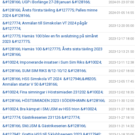
&#128166; UGP i Borlänge 27-28 januari &#128166;
2024-01-23 07:00
&#128166; Årets första tävling &#127775; Palles minne
2024-01-05 14:55
2024 &#128166;
&#127774; Anmälan till Simskolan VT 2024 pågår
2023-12-20 05:00
&#127774;
&#127775; Harnäs 100 blev en fin avslutning på simåret
2023-12-17 18:00
2023 &#127775;
&#128166; Harnäs 100 &#127775; Årets sista tävling 2023
2023-12-13 21:50
&#128166;
&#10024; Imponerande insatser i Sum Sim Riks &#10024;
2023-12-11 12:38
&#128166; SUM SIM RIKS 8/12-10/12 &#128166;
2023-12-07 18:00
&#128166; HSS Simskola VT 2024 &#127946;&#8205;
2023-12-05 17:45
Anmälan startar V 50 &#128166;
&#10024; Fina simningar i Höstsimiaden 231202 &#10024;
2023-12-02 18:35
&#128166; HÖSTSIMIADEN 2023 I SÖDERHAMN &#128166;
2023-11-30 12:00
&#10024; Bra kämpat i SM/JSM av HSS trion &#10024;
2023-11-27 18:30
&#127774; Gästrikeserien 231126 &#127774;
2023-11-27 18:10
&#128166; SM/JSM & Gästrikeserien &#128166;
2023-11-21 14:32
&#127942; Grattis HSS till 5 klubbsegern 2023 &#127942;
2023-11-18 20:00