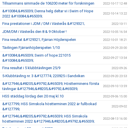
Tillsammans simmade de 106200 meter för forskningen
2022-10-17 12:48
&#10084;&#65039; Denna helg deltar vi i Swim of Hope
2022-10-14 13:22
2022 &#10084;&#65039;
Fina prestationer i JDM / DM i Västerås &#129321;
2022-10-11
JDM/DM i Västerås den 8 & 9 Oktober !
2022-10-05 16:54
Fina resultat &#129321; Fjärran Höjderspelen
2022-10-01 18:21
Tävlingen Fjärranhöjderspelen 1/10
2022-09-29 20:00
&#10084;&#65039; Swim of hope 221015
2022-09-27 13:54
&#10084;&#65039;
Fina resultat i 5 klubbtävlingen 25/9
2022-09-26
5-Klubbtävling nr. 3 &#127774; 220925 i Sandviken
2022-09-20 23:53
&#127946;&#8205;&#9792;&#65039; Höstterminens första
2022-09-10 13:59
tävlingar &#127946;&#8205;&#9792;&#65039;
HSS städdag lördag den 20 maj kl.10
2022-09-06 15:00
&#127799; HSS Simskola höstterminen 2022 är fullbokad
2022-09-02
&#127799;
&#127946;&#8205;&#9792;&#65039; HSS Simskola
2022-08-13 16:00
höstterminen 2022 &#127946;&#8205;&#9792;&#65039;