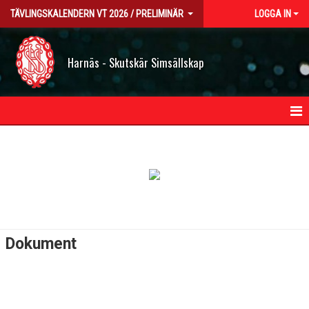
TÄVLINGSKALENDERN VT 2026 / PRELIMINÄR
LOGGA IN
Harnäs - Skutskär Simsällskap
HEM
NYHETER
TRUPPEN
BILDGALLERI
Dokument
DOKUMENT
KONTAKT