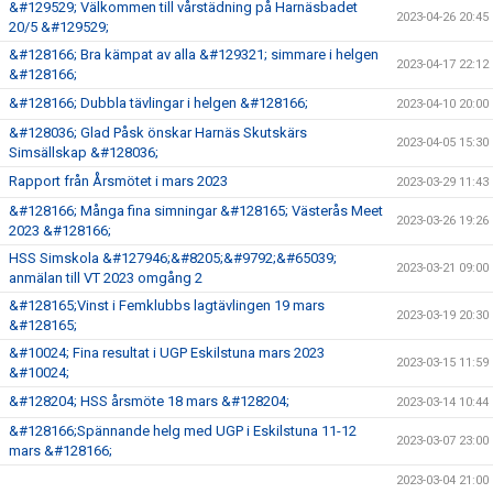
&#129529; Välkommen till vårstädning på Harnäsbadet
2023-04-26 20:45
20/5 &#129529;
&#128166; Bra kämpat av alla &#129321; simmare i helgen
2023-04-17 22:12
&#128166;
&#128166; Dubbla tävlingar i helgen &#128166;
2023-04-10 20:00
&#128036; Glad Påsk önskar Harnäs Skutskärs
2023-04-05 15:30
Simsällskap &#128036;
Rapport från Årsmötet i mars 2023
2023-03-29 11:43
&#128166; Många fina simningar &#128165; Västerås Meet
2023-03-26 19:26
2023 &#128166;
HSS Simskola &#127946;&#8205;&#9792;&#65039;
2023-03-21 09:00
anmälan till VT 2023 omgång 2
&#128165;Vinst i Femklubbs lagtävlingen 19 mars
2023-03-19 20:30
&#128165;
&#10024; Fina resultat i UGP Eskilstuna mars 2023
2023-03-15 11:59
&#10024;
&#128204; HSS årsmöte 18 mars &#128204;
2023-03-14 10:44
&#128166;Spännande helg med UGP i Eskilstuna 11-12
2023-03-07 23:00
mars &#128166;
2023-03-04 21:00