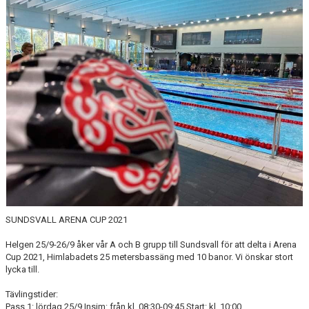
FJÄRRANHÖJDERBADET
HARNÄSBADET
SUNDSVALL ARENA CUP 2021
Helgen 25/9-26/9 åker vår A och B grupp till Sundsvall för att delta i Arena
Cup 2021, Himlabadets 25 metersbassäng med 10 banor. Vi önskar stort
lycka till.
Tävlingstider:
Pass 1: lördag 25/9 Insim: från kl. 08:30-09:45 Start: kl. 10:00