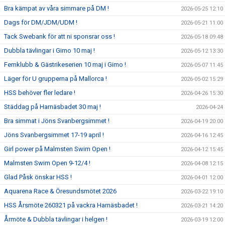
Bra kämpat av våra simmare på DM !
2026-05-25 12:10
Dags för DM/JDM/UDM !
2026-05-21 11:00
Tack Swebank för att ni sponsrar oss !
2026-05-18 09:48
Dubbla tävlingar i Gimo 10 maj !
2026-05-12 13:30
Femklubb & Gästrikeserien 10 maj i Gimo !
2026-05-07 11:45
Läger för U grupperna på Mallorca !
2026-05-02 15:29
HSS behöver fler ledare !
2026-04-26 15:30
Städdag på Harnäsbadet 30 maj !
2026-04-24
Bra simmat i Jöns Svanbergsimmet !
2026-04-19 20:00
Jöns Svanbergsimmet 17-19 april !
2026-04-16 12:45
Girl power på Malmsten Swim Open !
2026-04-12 15:45
Malmsten Swim Open 9-12/4 !
2026-04-08 12:15
Glad Påsk önskar HSS !
2026-04-01 12:00
Aquarena Race & Öresundsmötet 2026
2026-03-22 19:10
HSS Årsmöte 260321 på vackra Harnäsbadet !
2026-03-21 14:20
Årmöte & Dubbla tävlingar i helgen !
2026-03-19 12:00