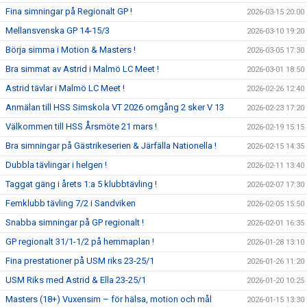
Fina simningar på Regionalt GP !
2026-03-15 20:00
Mellansvenska GP 14-15/3
2026-03-10 19:20
Börja simma i Motion & Masters !
2026-03-05 17:30
Bra simmat av Astrid i Malmö LC Meet !
2026-03-01 18:50
Astrid tävlar i Malmö LC Meet !
2026-02-26 12:40
Anmälan till HSS Simskola VT 2026 omgång 2 sker V 13
2026-02-23 17:20
Välkommen till HSS Årsmöte 21 mars !
2026-02-19 15:15
Bra simningar på Gästrikeserien & Järfälla Nationella !
2026-02-15 14:35
Dubbla tävlingar i helgen !
2026-02-11 13:40
Taggat gäng i årets 1:a 5 klubbtävling !
2026-02-07 17:30
Femklubb tävling 7/2 i Sandviken
2026-02-05 15:50
Snabba simningar på GP regionalt !
2026-02-01 16:35
GP regionalt 31/1-1/2 på hemmaplan !
2026-01-28 13:10
Fina prestationer på USM riks 23-25/1
2026-01-26 11:20
USM Riks med Astrid & Ella 23-25/1
2026-01-20 10:25
Masters (18+) Vuxensim – för hälsa, motion och mål
2026-01-15 13:30