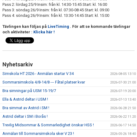
Pass 2: lördag 25/9 Insim: från kl. 14:30-15:45 Start: kl. 16:00
Pass 3: söndag 26/9 Insim: från kl. 07:30-08:45 Start: kl. 09:00
Pass 4: söndag 26/9 Insim: från kl. 13:30-14:45 Start: kl. 15:00
Tävlingen kan följas på
LiveTiming
.
För att se kommande tävlingar
och aktiviteter :
Klicka här !
Nyhetsarkiv
Simskola HT 2026 - Anmälan startar V 34
2026-08-05 13:10
Sommarsimskola 4/8-14/8 --- Fåtal platser kvar
2026-07-30 21:00
Bra simningar på USM 15-19/7
2026-07-19 20:00
Ella & Astrid deltar i USM !
2026-07-13 13:40
Bra simmat av Astrid i SM !
2026-06-28 21:50
Astrid deltar i SM i Borås !
2026-06-22 11:20
Trevlig Midsommar & Sommarledighet önskar HSS !
2026-06-17 14:50
Anmälan till Sommarsimskola sker V 23 !
2026-05-26 18:40