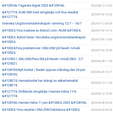
&#128166; Fagersta lägret 2023 &#128166;
2023-08-13 15:50
&#127774; SUM SIM med simglädje och fina resultat
2023-07-24 16:22
&#127774;
Svenska Ungdomsmästerskapet i simning 12/7 – 16/7
2023-07-12 05:00
&#10024; Fina insatser av Astrid Lönn i NUM &#10024;
2023-07-09 14:15
&#10024; Astrid tävlar i Nordiska ungdomsmästerskapen
2023-07-06 12:00
&#10024;
&#10024;Fina prestationer i SM/JSM på Navet i Umeå
2023-07-02 16:30
&#10024;
&#129321; SM/JSM/Para SM på Navet i Umeå 28/6 - 2/7
2023-06-28 11:29
&#129321;
&#128165;Nytt beslut / Badet öppnar måndag den 26 juni
2023-06-25 10:17
&#128165;
&#128274; Harnäsbadet har stängt av säkerhetsskäl
2023-06-13 11:00
&#128274;
&#127774; Strålande simglädje i Harnäs Halva 11/6
2023-06-12 15:30
&#127774;
&#128166; Harnäs Halva 11 juni &#10024; 2023 &#128166;
2023-06-08 05:00
&#10024; Fina resultat i DM/JDM Eskilstuna &#10024;
2023-06-05 09:55