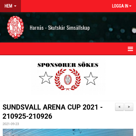
HEM
LOGGA IN
Harnäs - Skutskär Simsällskap
HEM
NYHETER
OM HSS
KONTAKT
SUNDSVALL ARENA CUP 2021 -
<
>
STYRELSEN
210925-210926
2021-09-23
BILDGALLERI