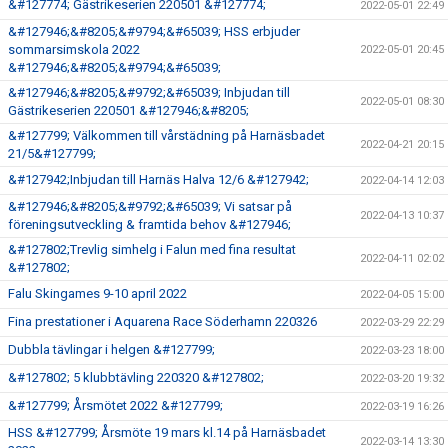
&#127774; Gästrikeserien 220501 &#127774;
2022-05-01 22:49
&#127946;&#8205;&#9794;&#65039; HSS erbjuder
sommarsimskola 2022
2022-05-01 20:45
&#127946;&#8205;&#9794;&#65039;
&#127946;&#8205;&#9792;&#65039; Inbjudan till
2022-05-01 08:30
Gästrikeserien 220501 &#127946;&#8205;
&#127799; Välkommen till vårstädning på Harnäsbadet
2022-04-21 20:15
21/5&#127799;
&#127942;Inbjudan till Harnäs Halva 12/6 &#127942;
2022-04-14 12:03
&#127946;&#8205;&#9792;&#65039; Vi satsar på
2022-04-13 10:37
föreningsutveckling & framtida behov &#127946;
&#127802;Trevlig simhelg i Falun med fina resultat
2022-04-11 02:02
&#127802;
Falu Skingames 9-10 april 2022
2022-04-05 15:00
Fina prestationer i Aquarena Race Söderhamn 220326
2022-03-29 22:29
Dubbla tävlingar i helgen &#127799;
2022-03-23 18:00
&#127802; 5 klubbtävling 220320 &#127802;
2022-03-20 19:32
&#127799; Årsmötet 2022 &#127799;
2022-03-19 16:26
HSS &#127799; Årsmöte 19 mars kl.14 på Harnäsbadet
2022-03-14 13:30