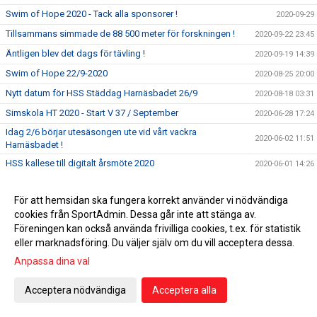
Swim of Hope 2020 - Tack alla sponsorer !
2020-09-29
Tillsammans simmade de 88 500 meter för forskningen !
2020-09-22 23:45
Äntligen blev det dags för tävling !
2020-09-19 14:39
Swim of Hope 22/9-2020
2020-08-25 20:00
Nytt datum för HSS Städdag Harnäsbadet 26/9
2020-08-18 03:31
Simskola HT 2020 - Start V 37 / September
2020-06-28 17:24
Idag 2/6 börjar utesäsongen ute vid vårt vackra
2020-06-02 11:51
Harnäsbadet !
HSS kallese till digitalt årsmöte 2020
2020-06-01 14:26
HSS sommarsimskola 2020 - Anmälan pågår
2020-05-29 21:27
För att hemsidan ska fungera korrekt använder vi nödvändiga
Årets Harnäsare 2020 - Grattis Roland Wadelius
2020-05-26 19:02
cookies från SportAdmin. Dessa går inte att stänga av.
Välkommen till Städdag på Harnäsbadet 23 maj 2020
2020-04-21 15:19
Föreningen kan också använda frivilliga cookies, t.ex. för statistik
Coronaviruset – detta gäller på Fjärran
eller marknadsföring. Du väljer själv om du vill acceptera dessa.
2020-03-30 14:29
Anpassa dina val
Simskola VT 2020 - omgång 2 - Start V 14
2020-03-19 21:13
Obs ! HSS Årsmöte 21/3 är inställt !!!!
2020-03-17 20:17
Acceptera nödvändiga
Acceptera alla
För att minska spridningen av Coronaviruset är det viktigt
2020-03-15 15:54
att vi alla hjälps åt