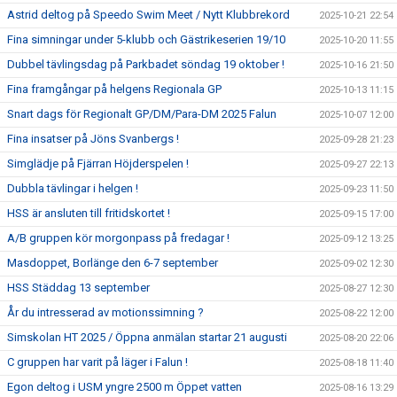
Astrid deltog på Speedo Swim Meet / Nytt Klubbrekord
2025-10-21 22:54
Fina simningar under 5-klubb och Gästrikeserien 19/10
2025-10-20 11:55
Dubbel tävlingsdag på Parkbadet söndag 19 oktober !
2025-10-16 21:50
Fina framgångar på helgens Regionala GP
2025-10-13 11:15
Snart dags för Regionalt GP/DM/Para-DM 2025 Falun
2025-10-07 12:00
Fina insatser på Jöns Svanbergs !
2025-09-28 21:23
Simglädje på Fjärran Höjderspelen !
2025-09-27 22:13
Dubbla tävlingar i helgen !
2025-09-23 11:50
HSS är ansluten till fritidskortet !
2025-09-15 17:00
A/B gruppen kör morgonpass på fredagar !
2025-09-12 13:25
Masdoppet, Borlänge den 6-7 september
2025-09-02 12:30
HSS Städdag 13 september
2025-08-27 12:30
År du intresserad av motionssimning ?
2025-08-22 12:00
Simskolan HT 2025 / Öppna anmälan startar 21 augusti
2025-08-20 22:06
C gruppen har varit på läger i Falun !
2025-08-18 11:40
Egon deltog i USM yngre 2500 m Öppet vatten
2025-08-16 13:29