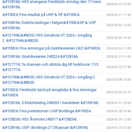
&#128166; HSS arrangerar Femklubb söndag den 17 mars
2024-03-14 13:00
&#128166;
&#10024; Fina resultat på UGP & GP &#10024;
2024-03-11 11:40
&#128166; Dubbla tävlingar i helgen&#10024;GP & UGP
2024-03-05 12:00
&#128166;
&#127946;&#8205; HSS Simskola VT 2024 / omgång
2024-02-29 14:24
2 &#127946;&#8205;
&#10024; Fina simningar på Gästrikeserien 24/2 &#10024;
2024-02-25 11:00
&#128166; Gästrikeserien 240224 &#128166;
2024-02-19 11:00
&#127774; Ta chansen och utbilda dig till funktionär 17/2
2024-02-10 17:48
&#127774;
&#127946;&#8205; HSS Simskola VT 2024 / omgång 2
2024-02-08 14:00
&#127946;&#8205;
&#10024; Femklubb bjöd på simglädje & fina simningar
2024-02-03 21:19
&#10024;
&#128166; 5-Klubbtävling 240203 i Sandviken &#128166;
2024-01-31 23:00
&#10024; Fina prestationer i UGP Borlänge &#10024;
2024-01-28 16:44
&#128204; HSS Årsmöte 240317 &#128204;
2024-01-24 12:00
&#128166; UGP i Borlänge 27-28 januari &#128166;
2024-01-23 07:00