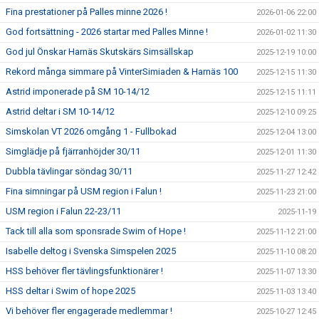
Fina prestationer på Palles minne 2026 !
2026-01-06 22:00
God fortsättning - 2026 startar med Palles Minne !
2026-01-02 11:30
God jul Önskar Harnäs Skutskärs Simsällskap
2025-12-19 10:00
Rekord många simmare på VinterSimiaden & Harnäs 100
2025-12-15 11:30
Astrid imponerade på SM 10-14/12
2025-12-15 11:11
Astrid deltar i SM 10-14/12
2025-12-10 09:25
Simskolan VT 2026 omgång 1 - Fullbokad
2025-12-04 13:00
Simglädje på fjärranhöjder 30/11
2025-12-01 11:30
Dubbla tävlingar söndag 30/11
2025-11-27 12:42
Fina simningar på USM region i Falun !
2025-11-23 21:00
USM region i Falun 22-23/11
2025-11-19
Tack till alla som sponsrade Swim of Hope !
2025-11-12 21:00
Isabelle deltog i Svenska Simspelen 2025
2025-11-10 08:20
HSS behöver fler tävlingsfunktionärer !
2025-11-07 13:30
HSS deltar i Swim of hope 2025
2025-11-03 13:40
Vi behöver fler engagerade medlemmar !
2025-10-27 12:45