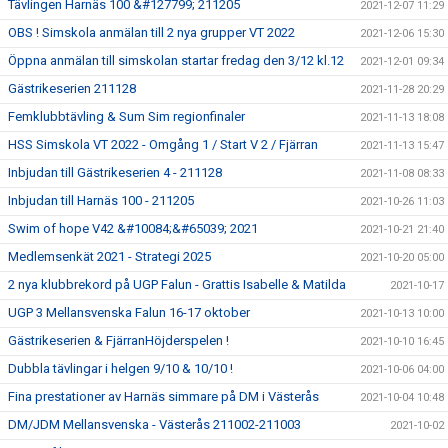
Tävlingen Harnäs 100 &#127799; 211205
2021-12-07 11:29
OBS ! Simskola anmälan till 2 nya grupper VT 2022
2021-12-06 15:30
Öppna anmälan till simskolan startar fredag den 3/12 kl.12
2021-12-01 09:34
Gästrikeserien 211128
2021-11-28 20:29
Femklubbtävling & Sum Sim regionfinaler
2021-11-13 18:08
HSS Simskola VT 2022 - Omgång 1 / Start V 2 / Fjärran
2021-11-13 15:47
Inbjudan till Gästrikeserien 4 - 211128
2021-11-08 08:33
Inbjudan till Harnäs 100 - 211205
2021-10-26 11:03
Swim of hope V42 &#10084;&#65039; 2021
2021-10-21 21:40
Medlemsenkät 2021 - Strategi 2025
2021-10-20 05:00
2 nya klubbrekord på UGP Falun - Grattis Isabelle & Matilda
2021-10-17
UGP 3 Mellansvenska Falun 16-17 oktober
2021-10-13 10:00
Gästrikeserien & FjärranHöjderspelen !
2021-10-10 16:45
Dubbla tävlingar i helgen 9/10 & 10/10 !
2021-10-06 04:00
Fina prestationer av Harnäs simmare på DM i Västerås
2021-10-04 10:48
DM/JDM Mellansvenska - Västerås 211002-211003
2021-10-02