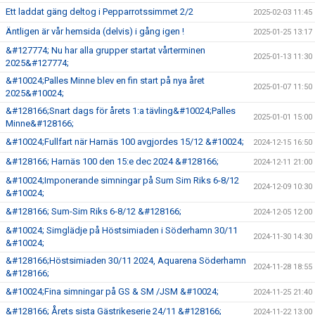
Ett laddat gäng deltog i Pepparrotssimmet 2/2
2025-02-03 11:45
Äntligen är vår hemsida (delvis) i gång igen !
2025-01-25 13:17
&#127774; Nu har alla grupper startat vårterminen
2025-01-13 11:30
2025&#127774;
&#10024;Palles Minne blev en fin start på nya året
2025-01-07 11:50
2025&#10024;
&#128166;Snart dags för årets 1:a tävling&#10024;Palles
2025-01-01 15:00
Minne&#128166;
&#10024;Fullfart när Harnäs 100 avgjordes 15/12 &#10024;
2024-12-15 16:50
&#128166; Harnäs 100 den 15:e dec 2024 &#128166;
2024-12-11 21:00
&#10024;Imponerande simningar på Sum Sim Riks 6-8/12
2024-12-09 10:30
&#10024;
&#128166; Sum-Sim Riks 6-8/12 &#128166;
2024-12-05 12:00
&#10024; Simglädje på Höstsimiaden i Söderhamn 30/11
2024-11-30 14:30
&#10024;
&#128166;Höstsimiaden 30/11 2024, Aquarena Söderhamn
2024-11-28 18:55
&#128166;
&#10024;Fina simningar på GS & SM /JSM &#10024;
2024-11-25 21:40
&#128166; Årets sista Gästrikeserie 24/11 &#128166;
2024-11-22 13:00