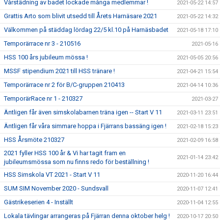
Vårstädning av badet lockade många medlemmar !
2021-05-22 14:57
Grattis Arto som blivit utsedd till Årets Harnäsare 2021
2021-05-22 14:32
Välkommen på städdag lördag 22/5 kl.10 på Harnäsbadet
2021-05-18 17:10
Temporärrace nr 3 - 210516
2021-05-16
HSS 100 års jubileum mössa !
2021-05-05 20:56
MSSF stipendium 2021 till HSS tränare !
2021-04-21 15:54
Temporärrace nr 2 för B/C-gruppen 210413
2021-04-14 10:36
TemporärRace nr 1 - 210327
2021-03-27
Äntligen får även simskolabarnen träna igen -- Start V 11
2021-03-11 23:51
Äntligen får våra simmare hoppa i Fjärrans bassäng igen !
2021-02-18 15:23
HSS Årsmöte 210327
2021-02-09 16:58
2021 fyller HSS 100 år & Vi har tagit fram en
2021-01-14 23:42
jubileumsmössa som nu finns redo för beställning !
HSS Simskola VT 2021 - Start V 11
2020-11-20 16:44
SUM SIM November 2020 - Sundsvall
2020-11-07 12:41
Gästrikeserien 4 - Inställt
2020-11-04 12:55
Lokala tävlingar arrangeras på Fjärran denna oktober helg !
2020-10-17 20:50