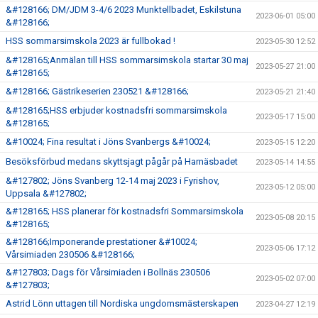
&#128166; DM/JDM 3-4/6 2023 Munktellbadet, Eskilstuna
2023-06-01 05:00
&#128166;
HSS sommarsimskola 2023 är fullbokad !
2023-05-30 12:52
&#128165;Anmälan till HSS sommarsimskola startar 30 maj
2023-05-27 21:00
&#128165;
&#128166; Gästrikeserien 230521 &#128166;
2023-05-21 21:40
&#128165;HSS erbjuder kostnadsfri sommarsimskola
2023-05-17 15:00
&#128165;
&#10024; Fina resultat i Jöns Svanbergs &#10024;
2023-05-15 12:20
Besöksförbud medans skyttsjagt pågår på Harnäsbadet
2023-05-14 14:55
&#127802; Jöns Svanberg 12-14 maj 2023 i Fyrishov,
2023-05-12 05:00
Uppsala &#127802;
&#128165; HSS planerar för kostnadsfri Sommarsimskola
2023-05-08 20:15
&#128165;
&#128166;Imponerande prestationer &#10024;
2023-05-06 17:12
Vårsimiaden 230506 &#128166;
&#127803; Dags för Vårsimiaden i Bollnäs 230506
2023-05-02 07:00
&#127803;
Astrid Lönn uttagen till Nordiska ungdomsmästerskapen
2023-04-27 12:19