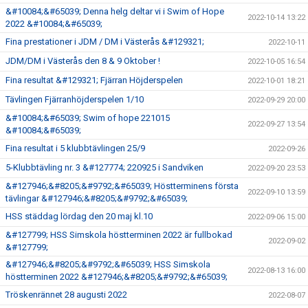
&#10084;&#65039; Denna helg deltar vi i Swim of Hope
2022-10-14 13:22
2022 &#10084;&#65039;
Fina prestationer i JDM / DM i Västerås &#129321;
2022-10-11
JDM/DM i Västerås den 8 & 9 Oktober !
2022-10-05 16:54
Fina resultat &#129321; Fjärran Höjderspelen
2022-10-01 18:21
Tävlingen Fjärranhöjderspelen 1/10
2022-09-29 20:00
&#10084;&#65039; Swim of hope 221015
2022-09-27 13:54
&#10084;&#65039;
Fina resultat i 5 klubbtävlingen 25/9
2022-09-26
5-Klubbtävling nr. 3 &#127774; 220925 i Sandviken
2022-09-20 23:53
&#127946;&#8205;&#9792;&#65039; Höstterminens första
2022-09-10 13:59
tävlingar &#127946;&#8205;&#9792;&#65039;
HSS städdag lördag den 20 maj kl.10
2022-09-06 15:00
&#127799; HSS Simskola höstterminen 2022 är fullbokad
2022-09-02
&#127799;
&#127946;&#8205;&#9792;&#65039; HSS Simskola
2022-08-13 16:00
höstterminen 2022 &#127946;&#8205;&#9792;&#65039;
Tröskenrännet 28 augusti 2022
2022-08-07