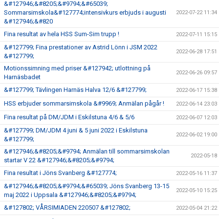
&#127946;&#8205;&#9794;&#65039;
Sommarsimskola&#127774;intensivkurs erbjuds i augusti
2022-07-22 11:34
&#127946;&#820
Fina resultat av hela HSS Sum-Sim trupp !
2022-07-11 15:15
&#127799; Fina prestationer av Astrid Lönn i JSM 2022
2022-06-28 17:51
&#127799;
Motionssimning med priser &#127942; utlottning på
2022-06-26 09:57
Harnäsbadet
&#127799; Tävlingen Harnäs Halva 12/6 &#127799;
2022-06-17 15:38
HSS erbjuder sommarsimskola &#9969; Anmälan pågår !
2022-06-14 23:03
Fina resultat på DM/JDM i Eskilstuna 4/6 & 5/6
2022-06-07 12:03
&#127799; DM/JDM 4 juni & 5 juni 2022 i Eskilstuna
2022-06-02 19:00
&#127799;
&#127946;&#8205;&#9794; Anmälan till sommarsimskolan
2022-05-18
startar V 22 &#127946;&#8205;&#9794;
Fina resultat i Jöns Svanberg &#127774;
2022-05-16 11:37
&#127946;&#8205;&#9794;&#65039; Jöns Svanberg 13-15
2022-05-10 15:25
maj 2022 i Uppsala &#127946;&#8205;&#9794;
&#127802; VÅRSIMIADEN 220507 &#127802;
2022-05-04 21:22