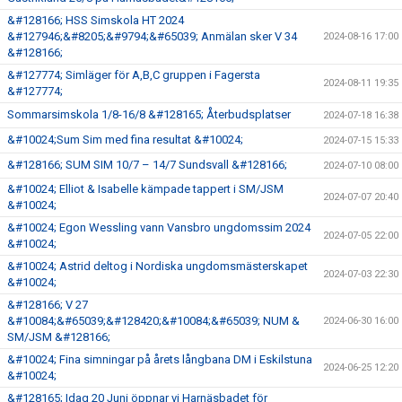
&#128166; HSS Simskola HT 2024
&#127946;&#8205;&#9794;&#65039; Anmälan sker V 34
2024-08-16 17:00
&#128166;
&#127774; Simläger för A,B,C gruppen i Fagersta
2024-08-11 19:35
&#127774;
Sommarsimskola 1/8-16/8 &#128165; Återbudsplatser
2024-07-18 16:38
&#10024;Sum Sim med fina resultat &#10024;
2024-07-15 15:33
&#128166; SUM SIM 10/7 – 14/7 Sundsvall &#128166;
2024-07-10 08:00
&#10024; Elliot & Isabelle kämpade tappert i SM/JSM
2024-07-07 20:40
&#10024;
&#10024; Egon Wessling vann Vansbro ungdomssim 2024
2024-07-05 22:00
&#10024;
&#10024; Astrid deltog i Nordiska ungdomsmästerskapet
2024-07-03 22:30
&#10024;
&#128166; V 27
&#10084;&#65039;&#128420;&#10084;&#65039; NUM &
2024-06-30 16:00
SM/JSM &#128166;
&#10024; Fina simningar på årets långbana DM i Eskilstuna
2024-06-25 12:20
&#10024;
&#128165; Idag 20 Juni öppnar vi Harnäsbadet för