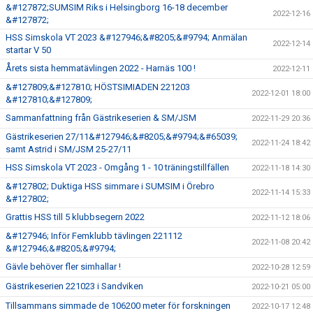
&#127872;SUMSIM Riks i Helsingborg 16-18 december
2022-12-16
&#127872;
HSS Simskola VT 2023 &#127946;&#8205;&#9794; Anmälan
2022-12-14
startar V 50
Årets sista hemmatävlingen 2022 - Harnäs 100 !
2022-12-11
&#127809;&#127810; HÖSTSIMIADEN 221203
2022-12-01 18:00
&#127810;&#127809;
Sammanfattning från Gästrikeserien & SM/JSM
2022-11-29 20:36
Gästrikeserien 27/11&#127946;&#8205;&#9794;&#65039;
2022-11-24 18:42
samt Astrid i SM/JSM 25-27/11
HSS Simskola VT 2023 - Omgång 1 - 10 träningstillfällen
2022-11-18 14:30
&#127802; Duktiga HSS simmare i SUMSIM i Örebro
2022-11-14 15:33
&#127802;
Grattis HSS till 5 klubbsegern 2022
2022-11-12 18:06
&#127946; Inför Femklubb tävlingen 221112
2022-11-08 20:42
&#127946;&#8205;&#9794;
Gävle behöver fler simhallar !
2022-10-28 12:59
Gästrikeserien 221023 i Sandviken
2022-10-21 05:00
Tillsammans simmade de 106200 meter för forskningen
2022-10-17 12:48