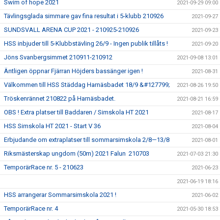
Swim of hope 2021
2021-09-29 09:00
Tävlingsglada simmare gav fina resultat i 5-klubb 210926
2021-09-27
SUNDSVALL ARENA CUP 2021 - 210925-210926
2021-09-23
HSS inbjuder till 5-Klubbstävling 26/9 - Ingen publik tillåts !
2021-09-20
Jöns Svanbergsimmet 210911-210912
2021-09-08 13:01
Äntligen öppnar Fjärran Höjders bassänger igen !
2021-08-31
Välkommen till HSS Städdag Harnäsbadet 18/9 &#127799;
2021-08-26 19:50
Tröskenrännet 210822 på Harnäsbadet.
2021-08-21 16:59
OBS ! Extra platser till Baddaren / Simskola HT 2021
2021-08-17
HSS Simskola HT 2021 - Start V 36
2021-08-04
Erbjudande om extraplatser till sommarsimskola 2/8—13/8
2021-08-01
Riksmästerskap ungdom (50m) 2021 Falun 210703
2021-07-03 21:30
TemporärRace nr. 5 - 210623
2021-06-23
2021-06-19 18:16
HSS arrangerar Sommarsimskola 2021 !
2021-06-02
TemporärRace nr. 4
2021-05-30 18:53