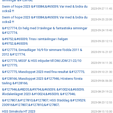
simningar &#128166;
Swim of hope 2023 &#10084;&#65039; Var med & bidra du
2023-09-27 11:45
också !!!
Swim of hope 2023 &#10084;&#65039; Var med & bidra du
2023-09-25 23:00
också !!!
&#127774; En helg med 3 tävlingar & fantastiska simningar
2023-09-24 19:40
&#127774;
&#9752;&#65039; Triss i simtävlingar i helgen
2023-09-20 12:15
&#9752;&#65039;
&#127774; Simiadläger 16/9 för simmare födda 2011 &
2023-09-16 21:07
2012 &#127774;
&#127775; MSSF & HSS inbjuder till DM/JDM 21-22/10
2023-09-14 11:35
&#127775;
&#127775; Masdoppet 2023 med fina resultat &#127775;
2023-09-10 21:30
&#128166; Masdoppet 2023 &#127946; Höstens första
2023-09-06 06:00
tävling &#128166;
&#127946;&#8205;&#9794;&#65039; &#10024;&#65039;
2023-08-29 19:22
Älvdalenlägret 2023 &#10024;&#65039; &#127946;
&#127807;&#127810;&#127807; HSS Städdag &#129529;
2023-08-23 12:55
230916&#127807;&#127810;&#127807;
HSS Simskola HT 2023
2023-08-15 15:00