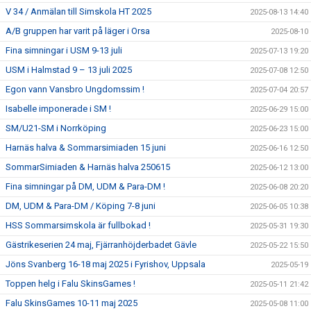
V 34 / Anmälan till Simskola HT 2025
2025-08-13 14:40
A/B gruppen har varit på läger i Orsa
2025-08-10
Fina simningar i USM 9-13 juli
2025-07-13 19:20
USM i Halmstad 9 – 13 juli 2025
2025-07-08 12:50
Egon vann Vansbro Ungdomssim !
2025-07-04 20:57
Isabelle imponerade i SM !
2025-06-29 15:00
SM/U21-SM i Norrköping
2025-06-23 15:00
Harnäs halva & Sommarsimiaden 15 juni
2025-06-16 12:50
SommarSimiaden & Harnäs halva 250615
2025-06-12 13:00
Fina simningar på DM, UDM & Para-DM !
2025-06-08 20:20
DM, UDM & Para-DM / Köping 7-8 juni
2025-06-05 10:38
HSS Sommarsimskola är fullbokad !
2025-05-31 19:30
Gästrikeserien 24 maj, Fjärranhöjderbadet Gävle
2025-05-22 15:50
Jöns Svanberg 16-18 maj 2025 i Fyrishov, Uppsala
2025-05-19
Toppen helg i Falu SkinsGames !
2025-05-11 21:42
Falu SkinsGames 10-11 maj 2025
2025-05-08 11:00