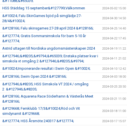
&#11088;&#65039;
HSS Städdag 15 september&#127799;Välkommen
2024-05-02 15:00
&#10024; Falu SkinGames bjöd på simglädje 27-
2024-04-30 14:50
28/4&#10024;
&#128166; Falu skinsgames 27-28 april 2024 &#128166;
2024-04-25 14:40
&#127774; Gratis Sommarsimskola för barn 5-10 år
2024-04-22 17:45
&#127774;
Astrid uttagen till Nordiska ungdomsmästerskapen 2024
2024-04-19 11:22
&#127946;&#8205;&#9794;&#65039; Enstaka platser kvar i
2024-04-11 21:02
simskola vt omgång 2 &#127946;&#8205;&#9794;
&#10024;Imponerande resultat i Swim Open &#10024;
2024-04-10 12:42
&#128166; Swim Open 2024 &#128166;
2024-04-03 18:00
&#127946;&#8205; HSS Simskola VT 2024 / omgång
2024-03-25 20:50
2 &#127946;&#8205;
&#128166; Aquarena Race Söderhamn & Västerås Meet
2024-03-21 11:00
&#128166;
&#129668; Femklubb 17/3&#10024;Röd och Vit
2024-03-18 11:00
simdynamit &#129668;
&#127774; HSS Årsmöte 240317 &#127774;
2024-03-17 15:07