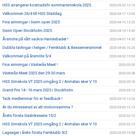
HSS arrangerar kostnadsfri sommarsimskola 2025
2025-05-02 15:10
Välkommen 26/4 till HSS Städdag
2025-04-17 13:00
Fina simningar i Swim open 2025
2025-04-15 13:25
Swim Open Stockholm 2025
2025-04-10 13:40
Årsmöte på vårt vackra Harnäsbadet !
2025-04-07 14:30
Dubbla tävlingar i helgen / Femklubb & Bessemersimmet
2025-04-06 16:25
Välkommen på årsmöte 5/4
2025-04-02 19:00
Fina simningar i Västerås Meet !
2025-03-30
Västerås Meet 2025 den 29-30 mars
2025-03-28
HSS Simskola VT 2025 omgång 2 / Anmälan sker V 13
2025-03-18
Grand Prix 14–16 mars 2025 i Stockholm
2025-03-13
Tack medlemmar för er feedback !
2025-03-10 12:50
Är du intresserad av att motionssimma ?
2025-03-03 15:13
Årets första Gästrikeserie 15/2
2025-02-15
HSS Simskola VT 2025 omgång 2 / Anmälan sker V 13
2025-02-13
Lagseger i årets första Femklubb 9/2
2025-02-09 19:58