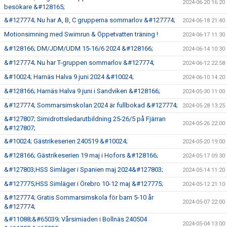
2024-06-20 16:20
besökare &#128165;
&#127774; Nu har A, B, C grupperna sommarlov &#127774;
2024-06-18 21:40
Motionsimning med Swimrun & Öppetvatten träning !
2024-06-17 11:30
&#128166; DM/JDM/UDM 15-16/6 2024 &#128166;
2024-06-14 10:30
&#127774; Nu har T-gruppen sommarlov &#127774;
2024-06-12 22:58
&#10024; Harnäs Halva 9 juni 2024 &#10024;
2024-06-10 14:20
&#128166; Harnäs Halva 9 juni i Sandviken &#128166;
2024-05-30 11:00
&#127774; Sommarsimskolan 2024 är fullbokad &#127774;
2024-05-28 13:25
&#127807; Simidrottsledarutbildning 25-26/5 på Fjärran
2024-05-26 22:00
&#127807;
&#10024; Gästrikeserien 240519 &#10024;
2024-05-20 19:00
&#128166; Gästrikeserien 19 maj i Hofors &#128166;
2024-05-17 09:30
&#127803;HSS Simläger i Spanien maj 2024&#127803;
2024-05-14 11:20
&#127775;HSS Simläger i Örebro 10-12 maj &#127775;
2024-05-12 21:10
&#127774; Gratis Sommarsimskola för barn 5-10 år
2024-05-07 22:00
&#127774;
&#11088;&#65039; Vårsimiaden i Bollnäs 240504
2024-05-04 13:00