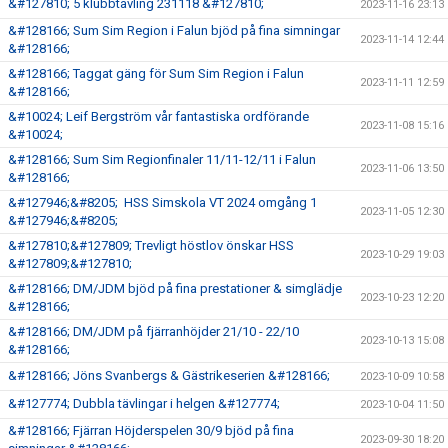
&#127810; 5 klubbtävling 231118 &#127810;
2023-11-16 23:13
&#128166; Sum Sim Region i Falun bjöd på fina simningar
2023-11-14 12:44
&#128166;
&#128166; Taggat gäng för Sum Sim Region i Falun
2023-11-11 12:59
&#128166;
&#10024; Leif Bergström vår fantastiska ordförande
2023-11-08 15:16
&#10024;
&#128166; Sum Sim Regionfinaler 11/11-12/11 i Falun
2023-11-06 13:50
&#128166;
&#127946;&#8205; HSS Simskola VT 2024 omgång 1
2023-11-05 12:30
&#127946;&#8205;
&#127810;&#127809; Trevligt höstlov önskar HSS
2023-10-29 19:03
&#127809;&#127810;
&#128166; DM/JDM bjöd på fina prestationer & simglädje
2023-10-23 12:20
&#128166;
&#128166; DM/JDM på fjärranhöjder 21/10 - 22/10
2023-10-13 15:08
&#128166;
&#128166; Jöns Svanbergs & Gästrikeserien &#128166;
2023-10-09 10:58
&#127774; Dubbla tävlingar i helgen &#127774;
2023-10-04 11:50
&#128166; Fjärran Höjderspelen 30/9 bjöd på fina
2023-09-30 18:20