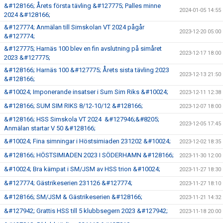
&#128166; Årets första tävling &#127775; Palles minne
2024-01-05 14:55
2024 &#128166;
&#127774; Anmälan till Simskolan VT 2024 pågår
2023-12-20 05:00
&#127774;
&#127775; Harnäs 100 blev en fin avslutning på simåret
2023-12-17 18:00
2023 &#127775;
&#128166; Harnäs 100 &#127775; Årets sista tävling 2023
2023-12-13 21:50
&#128166;
&#10024; Imponerande insatser i Sum Sim Riks &#10024;
2023-12-11 12:38
&#128166; SUM SIM RIKS 8/12-10/12 &#128166;
2023-12-07 18:00
&#128166; HSS Simskola VT 2024 &#127946;&#8205;
2023-12-05 17:45
Anmälan startar V 50 &#128166;
&#10024; Fina simningar i Höstsimiaden 231202 &#10024;
2023-12-02 18:35
&#128166; HÖSTSIMIADEN 2023 I SÖDERHAMN &#128166;
2023-11-30 12:00
&#10024; Bra kämpat i SM/JSM av HSS trion &#10024;
2023-11-27 18:30
&#127774; Gästrikeserien 231126 &#127774;
2023-11-27 18:10
&#128166; SM/JSM & Gästrikeserien &#128166;
2023-11-21 14:32
&#127942; Grattis HSS till 5 klubbsegern 2023 &#127942;
2023-11-18 20:00