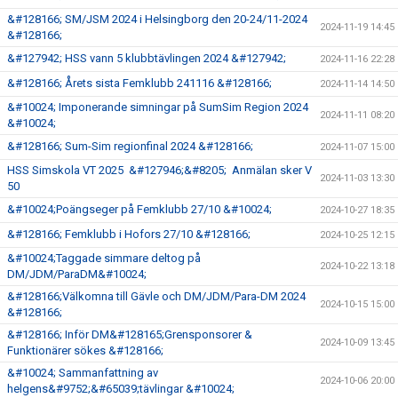
&#128166; SM/JSM 2024 i Helsingborg den 20-24/11-2024
2024-11-19 14:45
&#128166;
&#127942; HSS vann 5 klubbtävlingen 2024 &#127942;
2024-11-16 22:28
&#128166; Årets sista Femklubb 241116 &#128166;
2024-11-14 14:50
&#10024; Imponerande simningar på SumSim Region 2024
2024-11-11 08:20
&#10024;
&#128166; Sum-Sim regionfinal 2024 &#128166;
2024-11-07 15:00
HSS Simskola VT 2025 &#127946;&#8205; Anmälan sker V
2024-11-03 13:30
50
&#10024;Poängseger på Femklubb 27/10 &#10024;
2024-10-27 18:35
&#128166; Femklubb i Hofors 27/10 &#128166;
2024-10-25 12:15
&#10024;Taggade simmare deltog på
2024-10-22 13:18
DM/JDM/ParaDM&#10024;
&#128166;Välkomna till Gävle och DM/JDM/Para-DM 2024
2024-10-15 15:00
&#128166;
&#128166; Inför DM&#128165;Grensponsorer &
2024-10-09 13:45
Funktionärer sökes &#128166;
&#10024; Sammanfattning av
2024-10-06 20:00
helgens&#9752;&#65039;tävlingar &#10024;