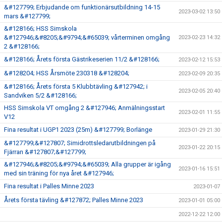
&#127799; Erbjudande om funktionärsutbildning 14-15
2023-03-02 13:50
mars &#127799;
&#128166; HSS Simskola
&#127946;&#8205;&#9794;&#65039; vårterminen omgång
2023-02-23 14:32
2 &#128166;
&#128166; Årets första Gästrikeserien 11/2 &#128166;
2023-02-12 15:53
&#128204; HSS Årsmöte 230318 &#128204;
2023-02-09 20:35
&#128166; Årets första 5 Klubbtävling &#127942; i
2023-02-05 20:40
Sandviken 5/2 &#128166;
HSS Simskola VT omgång 2 &#127946; Anmälningsstart
2023-02-01 11:55
V12
Fina resultat i UGP1 2023 (25m) &#127799; Borlänge
2023-01-29 21:30
&#127799;&#127807; Simidrottsledarutbildningen på
2023-01-22 20:15
Fjärran &#127807;&#127799;
&#127946;&#8205;&#9794;&#65039; Alla grupper är igång
2023-01-16 15:51
med sin träning för nya året &#127946;
Fina resultat i Palles Minne 2023
2023-01-07
Årets första tävling &#127872; Palles Minne 2023
2023-01-01 05:00
2022-12-22 12:00