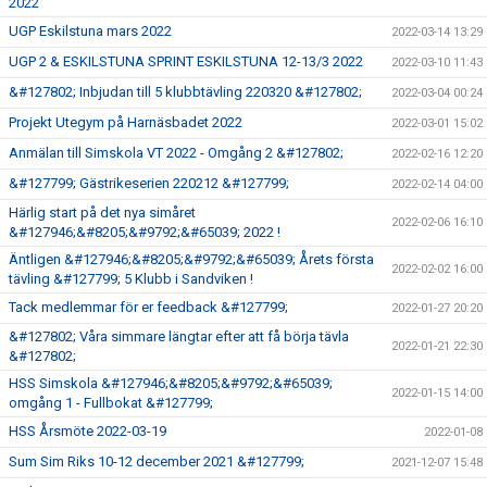
2022
UGP Eskilstuna mars 2022
2022-03-14 13:29
UGP 2 & ESKILSTUNA SPRINT ESKILSTUNA 12-13/3 2022
2022-03-10 11:43
&#127802; Inbjudan till 5 klubbtävling 220320 &#127802;
2022-03-04 00:24
Projekt Utegym på Harnäsbadet 2022
2022-03-01 15:02
Anmälan till Simskola VT 2022 - Omgång 2 &#127802;
2022-02-16 12:20
&#127799; Gästrikeserien 220212 &#127799;
2022-02-14 04:00
Härlig start på det nya simåret
2022-02-06 16:10
&#127946;&#8205;&#9792;&#65039; 2022 !
Äntligen &#127946;&#8205;&#9792;&#65039; Årets första
2022-02-02 16:00
tävling &#127799; 5 Klubb i Sandviken !
Tack medlemmar för er feedback &#127799;
2022-01-27 20:20
&#127802; Våra simmare längtar efter att få börja tävla
2022-01-21 22:30
&#127802;
HSS Simskola &#127946;&#8205;&#9792;&#65039;
2022-01-15 14:00
omgång 1 - Fullbokat &#127799;
HSS Årsmöte 2022-03-19
2022-01-08
Sum Sim Riks 10-12 december 2021 &#127799;
2021-12-07 15:48