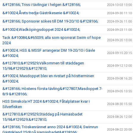
&#128166; Triss i tävlingar i helgen &#128166;
2024-10-03 13:00
&#10024;Årets tredje Gästrikeserie &#10024;
2024-09-30 11:10
&#128166; Sponsorer sökes till DM 19-20/10 &#128166;
2024-09-26 11:00
&#10024;Wadköpingsdoppet 2024 &#10024;
2024-09-23 11:00
Tack &#10084;&#65039; alla som sponsrat Swim of hope
2024-09-20 13:00
2024
&#10024; HSS & MSSF arrangerar DM 19-20/10 i Gävle
2024-09-15 20:15
&#10024;
&#127810;&#129529;Välkommen till städdagen
2024-09-12 12:00
15/9&#129529;&#127810;
&#10024; Masdoppet blev en rivstart på höstterminen
2024-09-08 16:20
&#10024;
&#128166; Höstens första tävling&#127807;Masdoppet 7-
2024-09-05 13:55
8/9 &#128166;
HSS Simskola HT 2024 &#10024; Fåtalplatser kvar i
2024-08-30 15:50
Silverfisken
&#127810;&#129529;Städdag på Harnäsbadet
2024-08-26 12:00
15/9&#129529;&#127810;
&#128166; Tröskenrännet anno 2024 &#10024; Swimrun
2024-08-22 20:00
Gästrikland 25/8 på Harnäsbadet&#128166;