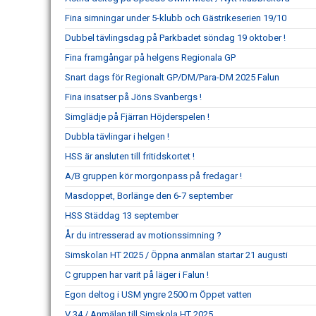
Fina simningar under 5-klubb och Gästrikeserien 19/10
Dubbel tävlingsdag på Parkbadet söndag 19 oktober !
Fina framgångar på helgens Regionala GP
Snart dags för Regionalt GP/DM/Para-DM 2025 Falun
Fina insatser på Jöns Svanbergs !
Simglädje på Fjärran Höjderspelen !
Dubbla tävlingar i helgen !
HSS är ansluten till fritidskortet !
A/B gruppen kör morgonpass på fredagar !
Masdoppet, Borlänge den 6-7 september
HSS Städdag 13 september
År du intresserad av motionssimning ?
Simskolan HT 2025 / Öppna anmälan startar 21 augusti
C gruppen har varit på läger i Falun !
Egon deltog i USM yngre 2500 m Öppet vatten
V 34 / Anmälan till Simskola HT 2025