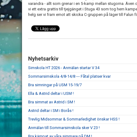
varandra - allt som grenar i en 5-kamp mellan stugorna. Även o
vi ett extra grattis till tjejgänget i Stuga 43 som tog hem kam
helg ser vi fram emot att skicka C-gruppen på läger till Falun fö
Nyhetsarkiv
Simskola HT 2026 - Anmälan startar V 34
Sommarsimskola 4/8-14/8 --- Fåtal platser kvar
Bra simningar på USM 15-19/7
Ella & Astrid deltar i USM !
Bra simmat av Astrid i SM !
Astrid deltar i SM i Borås !
Trevlig Midsommar & Sommarledighet önskar HSS !
Anmälan till Sommarsimskola sker V 23 !
Bra kämpat av våra simmare på DM !