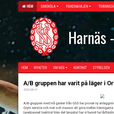
HEM
SIMSKOLA
FISKEN&HAJEN
TRÄNINGS
Harnäs 
HEM
NYHETER
OM HSS
KONTAKT
STYRELSEN
A/B gruppen har varit på läger i O
2025-08-10
A/B-gruppen med två gäster från GSS har provat ny anläggning
Grym service och mat och massor att göra mellan träningarna
tavelpasset tveklöst blev det längsta) har vi hunnit ha tårttävl