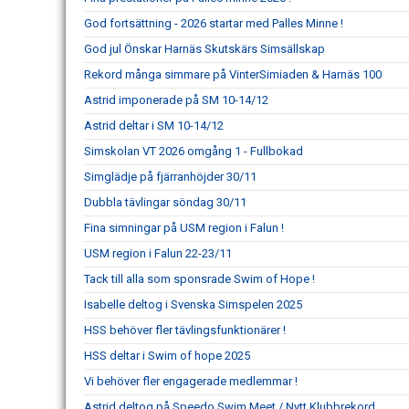
God fortsättning - 2026 startar med Palles Minne !
God jul Önskar Harnäs Skutskärs Simsällskap
Rekord många simmare på VinterSimiaden & Harnäs 100
Astrid imponerade på SM 10-14/12
Astrid deltar i SM 10-14/12
Simskolan VT 2026 omgång 1 - Fullbokad
Simglädje på fjärranhöjder 30/11
Dubbla tävlingar söndag 30/11
Fina simningar på USM region i Falun !
USM region i Falun 22-23/11
Tack till alla som sponsrade Swim of Hope !
Isabelle deltog i Svenska Simspelen 2025
HSS behöver fler tävlingsfunktionärer !
HSS deltar i Swim of hope 2025
Vi behöver fler engagerade medlemmar !
Astrid deltog på Speedo Swim Meet / Nytt Klubbrekord