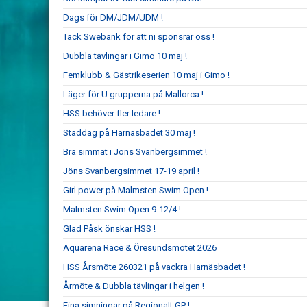
Dags för DM/JDM/UDM !
Tack Swebank för att ni sponsrar oss !
Dubbla tävlingar i Gimo 10 maj !
Femklubb & Gästrikeserien 10 maj i Gimo !
Läger för U grupperna på Mallorca !
HSS behöver fler ledare !
Städdag på Harnäsbadet 30 maj !
Bra simmat i Jöns Svanbergsimmet !
Jöns Svanbergsimmet 17-19 april !
Girl power på Malmsten Swim Open !
Malmsten Swim Open 9-12/4 !
Glad Påsk önskar HSS !
Aquarena Race & Öresundsmötet 2026
HSS Årsmöte 260321 på vackra Harnäsbadet !
Årmöte & Dubbla tävlingar i helgen !
Fina simningar på Regionalt GP !