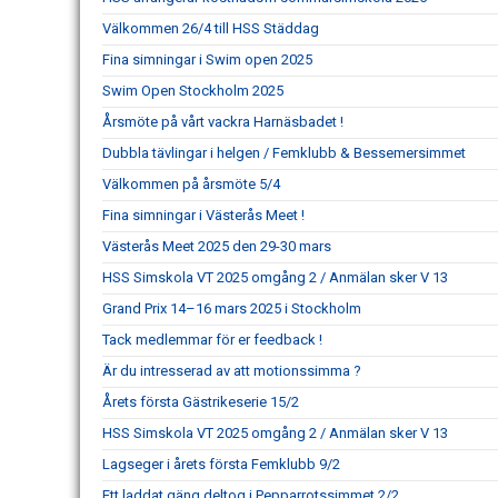
Välkommen 26/4 till HSS Städdag
Fina simningar i Swim open 2025
Swim Open Stockholm 2025
Årsmöte på vårt vackra Harnäsbadet !
Dubbla tävlingar i helgen / Femklubb & Bessemersimmet
Välkommen på årsmöte 5/4
Fina simningar i Västerås Meet !
Västerås Meet 2025 den 29-30 mars
HSS Simskola VT 2025 omgång 2 / Anmälan sker V 13
Grand Prix 14–16 mars 2025 i Stockholm
Tack medlemmar för er feedback !
Är du intresserad av att motionssimma ?
Årets första Gästrikeserie 15/2
HSS Simskola VT 2025 omgång 2 / Anmälan sker V 13
Lagseger i årets första Femklubb 9/2
Ett laddat gäng deltog i Pepparrotssimmet 2/2