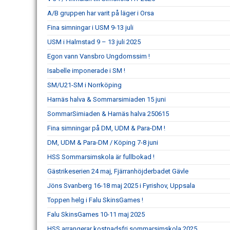
A/B gruppen har varit på läger i Orsa
Fina simningar i USM 9-13 juli
USM i Halmstad 9 – 13 juli 2025
Egon vann Vansbro Ungdomssim !
Isabelle imponerade i SM !
SM/U21-SM i Norrköping
Harnäs halva & Sommarsimiaden 15 juni
SommarSimiaden & Harnäs halva 250615
Fina simningar på DM, UDM & Para-DM !
DM, UDM & Para-DM / Köping 7-8 juni
HSS Sommarsimskola är fullbokad !
Gästrikeserien 24 maj, Fjärranhöjderbadet Gävle
Jöns Svanberg 16-18 maj 2025 i Fyrishov, Uppsala
Toppen helg i Falu SkinsGames !
Falu SkinsGames 10-11 maj 2025
HSS arrangerar kostnadsfri sommarsimskola 2025