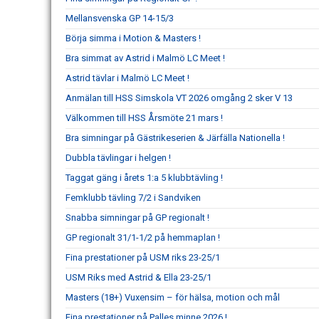
Mellansvenska GP 14-15/3
Börja simma i Motion & Masters !
Bra simmat av Astrid i Malmö LC Meet !
Astrid tävlar i Malmö LC Meet !
Anmälan till HSS Simskola VT 2026 omgång 2 sker V 13
Välkommen till HSS Årsmöte 21 mars !
Bra simningar på Gästrikeserien & Järfälla Nationella !
Dubbla tävlingar i helgen !
Taggat gäng i årets 1:a 5 klubbtävling !
Femklubb tävling 7/2 i Sandviken
Snabba simningar på GP regionalt !
GP regionalt 31/1-1/2 på hemmaplan !
Fina prestationer på USM riks 23-25/1
USM Riks med Astrid & Ella 23-25/1
Masters (18+) Vuxensim – för hälsa, motion och mål
Fina prestationer på Palles minne 2026 !