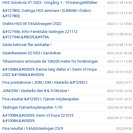
HSS Simskola VT 2023 - Omgång 1 - 10 träningstillfällen
2022-11-18 14:30
&#127802; Duktiga HSS simmare i SUMSIM i Örebro
2022-11-14 15:33
&#127802;
Grattis HSS till 5 klubbsegern 2022
2022-11-12 18:06
&#127946; Inför Femklubb tävlingen 221112
2022-11-08 20:42
&#127946;&#8205;&#9794;
Gävle behöver fler simhallar !
2022-10-28 12:59
Gästrikeserien 221023 i Sandviken
2022-10-21 05:00
Tillsammans simmade de 106200 meter för forskningen
2022-10-17 12:48
&#10084;&#65039; Denna helg deltar vi i Swim of Hope
2022-10-14 13:22
2022 &#10084;&#65039;
Fina prestationer i JDM / DM i Västerås &#129321;
2022-10-11
JDM/DM i Västerås den 8 & 9 Oktober !
2022-10-05 16:54
Fina resultat &#129321; Fjärran Höjderspelen
2022-10-01 18:21
Tävlingen Fjärranhöjderspelen 1/10
2022-09-29 20:00
&#10084;&#65039; Swim of hope 221015
2022-09-27 13:54
&#10084;&#65039;
Fina resultat i 5 klubbtävlingen 25/9
2022-09-26