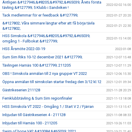
Äntligen &#127946;&#8205;&#9792;&#65039; Årets första
2022-02-02 16:00
tävling &#127799; 5 Klubb i Sandviken !
Tack medlemmar för er feedback &#127799;
2022-01-27 20:20
&#127802; Våra simmare längtar efter att få börja tävla
2022-01-21 22:30
&#127802;
HSS Simskola &#127946;&#8205;&#9792;&#65039;
2022-01-15 14:00
omgång 1 - Fullbokat &#127799;
HSS Årsmöte 2022-03-19
2022-01-08
Sum Sim Riks 10-12 december 2021 &#127799;
2021-12-07 15:48
Tävlingen Harnäs 100 &#127799; 211205
2021-12-07 11:29
OBS ! Simskola anmälan till 2 nya grupper VT 2022
2021-12-06 15:30
Öppna anmälan till simskolan startar fredag den 3/12 kl.12
2021-12-01 09:34
Gästrikeserien 211128
2021-11-28 20:29
Femklubbtävling & Sum Sim regionfinaler
2021-11-13 18:08
HSS Simskola VT 2022 - Omgång 1 / Start V 2 / Fjärran
2021-11-13 15:47
Inbjudan till Gästrikeserien 4 - 211128
2021-11-08 08:33
Inbjudan till Harnäs 100 - 211205
2021-10-26 11:03
Swim of hope V42 &#10084;&#65039; 2021
2021-10-21 21:40