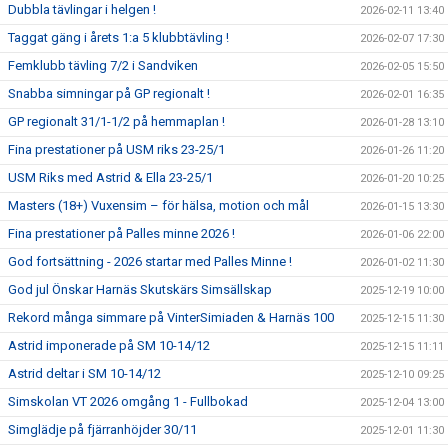
Dubbla tävlingar i helgen !
2026-02-11 13:40
Taggat gäng i årets 1:a 5 klubbtävling !
2026-02-07 17:30
Femklubb tävling 7/2 i Sandviken
2026-02-05 15:50
Snabba simningar på GP regionalt !
2026-02-01 16:35
GP regionalt 31/1-1/2 på hemmaplan !
2026-01-28 13:10
Fina prestationer på USM riks 23-25/1
2026-01-26 11:20
USM Riks med Astrid & Ella 23-25/1
2026-01-20 10:25
Masters (18+) Vuxensim – för hälsa, motion och mål
2026-01-15 13:30
Fina prestationer på Palles minne 2026 !
2026-01-06 22:00
God fortsättning - 2026 startar med Palles Minne !
2026-01-02 11:30
God jul Önskar Harnäs Skutskärs Simsällskap
2025-12-19 10:00
Rekord många simmare på VinterSimiaden & Harnäs 100
2025-12-15 11:30
Astrid imponerade på SM 10-14/12
2025-12-15 11:11
Astrid deltar i SM 10-14/12
2025-12-10 09:25
Simskolan VT 2026 omgång 1 - Fullbokad
2025-12-04 13:00
Simglädje på fjärranhöjder 30/11
2025-12-01 11:30