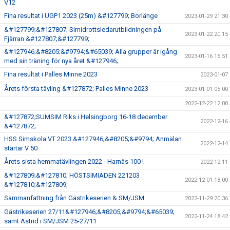
V12
Fina resultat i UGP1 2023 (25m) &#127799; Borlänge
2023-01-29 21:30
&#127799;&#127807; Simidrottsledarutbildningen på
2023-01-22 20:15
Fjärran &#127807;&#127799;
&#127946;&#8205;&#9794;&#65039; Alla grupper är igång
2023-01-16 15:51
med sin träning för nya året &#127946;
Fina resultat i Palles Minne 2023
2023-01-07
Årets första tävling &#127872; Palles Minne 2023
2023-01-01 05:00
2022-12-22 12:00
&#127872;SUMSIM Riks i Helsingborg 16-18 december
2022-12-16
&#127872;
HSS Simskola VT 2023 &#127946;&#8205;&#9794; Anmälan
2022-12-14
startar V 50
Årets sista hemmatävlingen 2022 - Harnäs 100 !
2022-12-11
&#127809;&#127810; HÖSTSIMIADEN 221203
2022-12-01 18:00
&#127810;&#127809;
Sammanfattning från Gästrikeserien & SM/JSM
2022-11-29 20:36
Gästrikeserien 27/11&#127946;&#8205;&#9794;&#65039;
2022-11-24 18:42
samt Astrid i SM/JSM 25-27/11