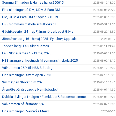
SommarSimiaden & Harnäs halva 250615
2025-06-12 13:00
Fina simningar på DM, UDM & Para-DM !
2025-06-08 20:20
DM, UDM & Para-DM / Köping 7-8 juni
2025-06-05 10:38
HSS Sommarsimskola är fullbokad !
2025-05-31 19:30
Gästrikeserien 24 maj, Fjärranhöjderbadet Gävle
2025-05-22 15:50
Jöns Svanberg 16-18 maj 2025 i Fyrishov, Uppsala
2025-05-19
Toppen helg i Falu SkinsGames !
2025-05-11 21:42
Falu SkinsGames 10-11 maj 2025
2025-05-08 11:00
HSS arrangerar kostnadsfri sommarsimskola 2025
2025-05-02 15:10
Välkommen 26/4 till HSS Städdag
2025-04-17 13:00
Fina simningar i Swim open 2025
2025-04-15 13:25
Swim Open Stockholm 2025
2025-04-10 13:40
Årsmöte på vårt vackra Harnäsbadet !
2025-04-07 14:30
Dubbla tävlingar i helgen / Femklubb & Bessemersimmet
2025-04-06 16:25
Välkommen på årsmöte 5/4
2025-04-02 19:00
Fina simningar i Västerås Meet !
2025-03-30