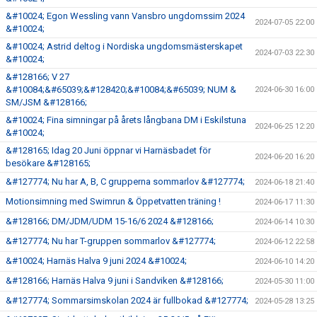
&#10024; Egon Wessling vann Vansbro ungdomssim 2024
2024-07-05 22:00
&#10024;
&#10024; Astrid deltog i Nordiska ungdomsmästerskapet
2024-07-03 22:30
&#10024;
&#128166; V 27
&#10084;&#65039;&#128420;&#10084;&#65039; NUM &
2024-06-30 16:00
SM/JSM &#128166;
&#10024; Fina simningar på årets långbana DM i Eskilstuna
2024-06-25 12:20
&#10024;
&#128165; Idag 20 Juni öppnar vi Harnäsbadet för
2024-06-20 16:20
besökare &#128165;
&#127774; Nu har A, B, C grupperna sommarlov &#127774;
2024-06-18 21:40
Motionsimning med Swimrun & Öppetvatten träning !
2024-06-17 11:30
&#128166; DM/JDM/UDM 15-16/6 2024 &#128166;
2024-06-14 10:30
&#127774; Nu har T-gruppen sommarlov &#127774;
2024-06-12 22:58
&#10024; Harnäs Halva 9 juni 2024 &#10024;
2024-06-10 14:20
&#128166; Harnäs Halva 9 juni i Sandviken &#128166;
2024-05-30 11:00
&#127774; Sommarsimskolan 2024 är fullbokad &#127774;
2024-05-28 13:25