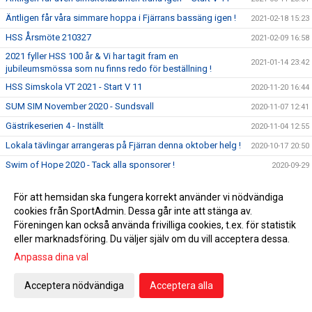
Äntligen får våra simmare hoppa i Fjärrans bassäng igen !
2021-02-18 15:23
HSS Årsmöte 210327
2021-02-09 16:58
2021 fyller HSS 100 år & Vi har tagit fram en
2021-01-14 23:42
jubileumsmössa som nu finns redo för beställning !
HSS Simskola VT 2021 - Start V 11
2020-11-20 16:44
SUM SIM November 2020 - Sundsvall
2020-11-07 12:41
Gästrikeserien 4 - Inställt
2020-11-04 12:55
Lokala tävlingar arrangeras på Fjärran denna oktober helg !
2020-10-17 20:50
Swim of Hope 2020 - Tack alla sponsorer !
2020-09-29
Tillsammans simmade de 88 500 meter för forskningen !
2020-09-22 23:45
För att hemsidan ska fungera korrekt använder vi nödvändiga
Äntligen blev det dags för tävling !
2020-09-19 14:39
cookies från SportAdmin. Dessa går inte att stänga av.
Swim of Hope 22/9-2020
2020-08-25 20:00
Föreningen kan också använda frivilliga cookies, t.ex. för statistik
eller marknadsföring. Du väljer själv om du vill acceptera dessa.
Nytt datum för HSS Städdag Harnäsbadet 26/9
2020-08-18 03:31
Anpassa dina val
Simskola HT 2020 - Start V 37 / September
2020-06-28 17:24
Idag 2/6 börjar utesäsongen ute vid vårt vackra
Acceptera nödvändiga
Acceptera alla
2020-06-02 11:51
Harnäsbadet !
HSS kallese till digitalt årsmöte 2020