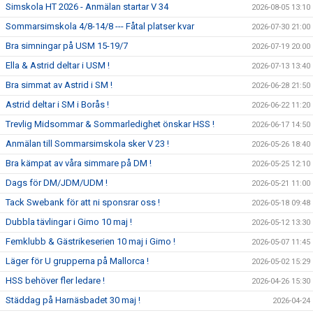
Simskola HT 2026 - Anmälan startar V 34
2026-08-05 13:10
Sommarsimskola 4/8-14/8 --- Fåtal platser kvar
2026-07-30 21:00
Bra simningar på USM 15-19/7
2026-07-19 20:00
Ella & Astrid deltar i USM !
2026-07-13 13:40
Bra simmat av Astrid i SM !
2026-06-28 21:50
Astrid deltar i SM i Borås !
2026-06-22 11:20
Trevlig Midsommar & Sommarledighet önskar HSS !
2026-06-17 14:50
Anmälan till Sommarsimskola sker V 23 !
2026-05-26 18:40
Bra kämpat av våra simmare på DM !
2026-05-25 12:10
Dags för DM/JDM/UDM !
2026-05-21 11:00
Tack Swebank för att ni sponsrar oss !
2026-05-18 09:48
Dubbla tävlingar i Gimo 10 maj !
2026-05-12 13:30
Femklubb & Gästrikeserien 10 maj i Gimo !
2026-05-07 11:45
Läger för U grupperna på Mallorca !
2026-05-02 15:29
HSS behöver fler ledare !
2026-04-26 15:30
Städdag på Harnäsbadet 30 maj !
2026-04-24