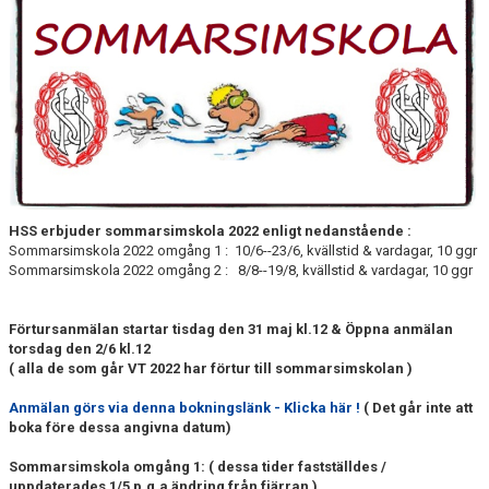
FJÄRRANHÖJDERBADET
HARNÄSBADET
HSS erbjuder sommarsimskola 2022
enligt nedanstående :
Sommarsimskola 2022 omgång 1 : 10/6--23/6, kvällstid & vardagar, 10 ggr
Sommarsimskola 2022 omgång 2 : 8/8--19/8, kvällstid & vardagar, 10 ggr
Förtursanmälan startar tisdag den 31 maj kl.12 & Öppna anmälan
torsdag den 2/6 kl.12
( alla de som går VT 2022 har förtur till sommarsimskolan )
Anmälan görs via denna bokningslänk - Klicka här !
( Det går inte att
boka före dessa angivna datum)
Sommarsimskola omgång 1: ( dessa tider fastställdes /
uppdaterades 1/5 p.g.a ändring från fjärran )