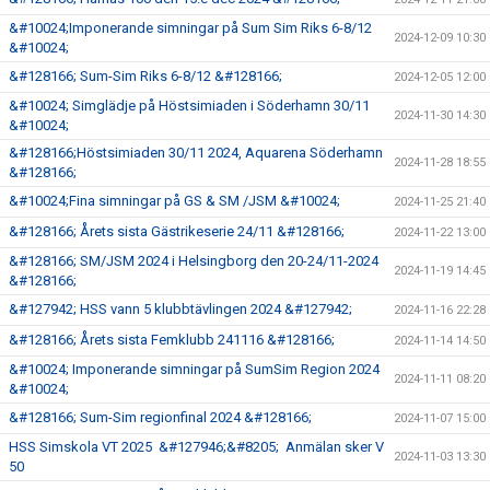
&#10024;Imponerande simningar på Sum Sim Riks 6-8/12
2024-12-09 10:30
&#10024;
&#128166; Sum-Sim Riks 6-8/12 &#128166;
2024-12-05 12:00
&#10024; Simglädje på Höstsimiaden i Söderhamn 30/11
2024-11-30 14:30
&#10024;
&#128166;Höstsimiaden 30/11 2024, Aquarena Söderhamn
2024-11-28 18:55
&#128166;
&#10024;Fina simningar på GS & SM /JSM &#10024;
2024-11-25 21:40
&#128166; Årets sista Gästrikeserie 24/11 &#128166;
2024-11-22 13:00
&#128166; SM/JSM 2024 i Helsingborg den 20-24/11-2024
2024-11-19 14:45
&#128166;
&#127942; HSS vann 5 klubbtävlingen 2024 &#127942;
2024-11-16 22:28
&#128166; Årets sista Femklubb 241116 &#128166;
2024-11-14 14:50
&#10024; Imponerande simningar på SumSim Region 2024
2024-11-11 08:20
&#10024;
&#128166; Sum-Sim regionfinal 2024 &#128166;
2024-11-07 15:00
HSS Simskola VT 2025 &#127946;&#8205; Anmälan sker V
2024-11-03 13:30
50