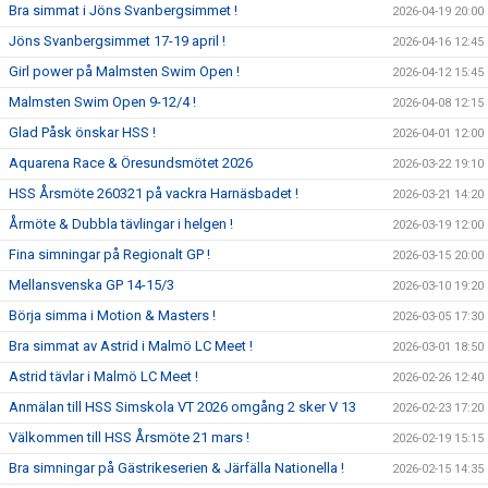
Bra simmat i Jöns Svanbergsimmet !
2026-04-19 20:00
Jöns Svanbergsimmet 17-19 april !
2026-04-16 12:45
Girl power på Malmsten Swim Open !
2026-04-12 15:45
Malmsten Swim Open 9-12/4 !
2026-04-08 12:15
Glad Påsk önskar HSS !
2026-04-01 12:00
Aquarena Race & Öresundsmötet 2026
2026-03-22 19:10
HSS Årsmöte 260321 på vackra Harnäsbadet !
2026-03-21 14:20
Årmöte & Dubbla tävlingar i helgen !
2026-03-19 12:00
Fina simningar på Regionalt GP !
2026-03-15 20:00
Mellansvenska GP 14-15/3
2026-03-10 19:20
Börja simma i Motion & Masters !
2026-03-05 17:30
Bra simmat av Astrid i Malmö LC Meet !
2026-03-01 18:50
Astrid tävlar i Malmö LC Meet !
2026-02-26 12:40
Anmälan till HSS Simskola VT 2026 omgång 2 sker V 13
2026-02-23 17:20
Välkommen till HSS Årsmöte 21 mars !
2026-02-19 15:15
Bra simningar på Gästrikeserien & Järfälla Nationella !
2026-02-15 14:35