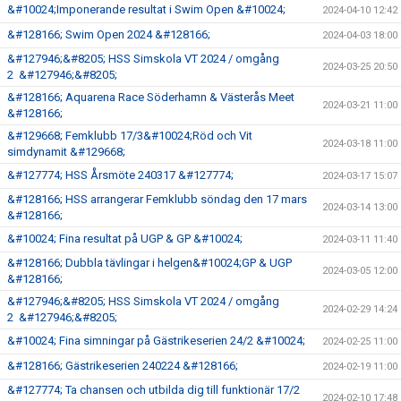
&#10024;Imponerande resultat i Swim Open &#10024;
2024-04-10 12:42
&#128166; Swim Open 2024 &#128166;
2024-04-03 18:00
&#127946;&#8205; HSS Simskola VT 2024 / omgång
2024-03-25 20:50
2 &#127946;&#8205;
&#128166; Aquarena Race Söderhamn & Västerås Meet
2024-03-21 11:00
&#128166;
&#129668; Femklubb 17/3&#10024;Röd och Vit
2024-03-18 11:00
simdynamit &#129668;
&#127774; HSS Årsmöte 240317 &#127774;
2024-03-17 15:07
&#128166; HSS arrangerar Femklubb söndag den 17 mars
2024-03-14 13:00
&#128166;
&#10024; Fina resultat på UGP & GP &#10024;
2024-03-11 11:40
&#128166; Dubbla tävlingar i helgen&#10024;GP & UGP
2024-03-05 12:00
&#128166;
&#127946;&#8205; HSS Simskola VT 2024 / omgång
2024-02-29 14:24
2 &#127946;&#8205;
&#10024; Fina simningar på Gästrikeserien 24/2 &#10024;
2024-02-25 11:00
&#128166; Gästrikeserien 240224 &#128166;
2024-02-19 11:00
&#127774; Ta chansen och utbilda dig till funktionär 17/2
2024-02-10 17:48