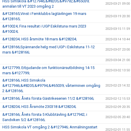
HSS Simskola &#127946;&#8205;&#9792;&#65039;
2023-03-21 09:00
anmälan till VT 2023 omgång 2
&#128165;Vinst i Femklubbs lagtävlingen 19 mars
2023-03-19 20:30
&#128165;
&#10024; Fina resultat i UGP Eskilstuna mars 2023
2023-03-15 11:59
&#10024;
&#128204; HSS årsmöte 18 mars &#128204;
2023-03-14 10:44
&#128166;Spännande helg med UGP i Eskilstuna 11-12
2023-03-07 23:00
mars &#128166;
2023-03-04 21:00
&#127799; Erbjudande om funktionärsutbildning 14-15
2023-03-02 13:50
mars &#127799;
&#128166; HSS Simskola
&#127946;&#8205;&#9794;&#65039; vårterminen omgång
2023-02-23 14:32
2 &#128166;
&#128166; Årets första Gästrikeserien 11/2 &#128166;
2023-02-12 15:53
&#128204; HSS Årsmöte 230318 &#128204;
2023-02-09 20:35
&#128166; Årets första 5 Klubbtävling &#127942; i
2023-02-05 20:40
Sandviken 5/2 &#128166;
HSS Simskola VT omgång 2 &#127946; Anmälningsstart
2023-02-01 11:55