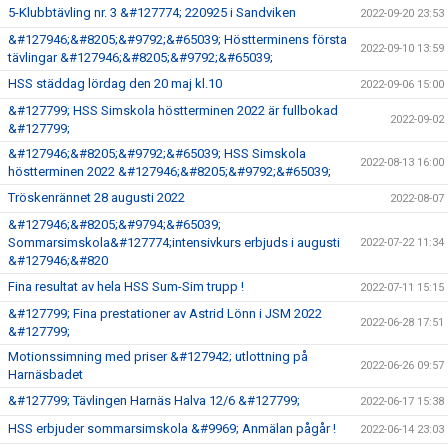
5-Klubbtävling nr. 3 &#127774; 220925 i Sandviken
2022-09-20 23:53
&#127946;&#8205;&#9792;&#65039; Höstterminens första
2022-09-10 13:59
tävlingar &#127946;&#8205;&#9792;&#65039;
HSS städdag lördag den 20 maj kl.10
2022-09-06 15:00
&#127799; HSS Simskola höstterminen 2022 är fullbokad
2022-09-02
&#127799;
&#127946;&#8205;&#9792;&#65039; HSS Simskola
2022-08-13 16:00
höstterminen 2022 &#127946;&#8205;&#9792;&#65039;
Tröskenrännet 28 augusti 2022
2022-08-07
&#127946;&#8205;&#9794;&#65039;
Sommarsimskola&#127774;intensivkurs erbjuds i augusti
2022-07-22 11:34
&#127946;&#820
Fina resultat av hela HSS Sum-Sim trupp !
2022-07-11 15:15
&#127799; Fina prestationer av Astrid Lönn i JSM 2022
2022-06-28 17:51
&#127799;
Motionssimning med priser &#127942; utlottning på
2022-06-26 09:57
Harnäsbadet
&#127799; Tävlingen Harnäs Halva 12/6 &#127799;
2022-06-17 15:38
HSS erbjuder sommarsimskola &#9969; Anmälan pågår !
2022-06-14 23:03