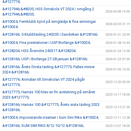
&#127774;
&#127946;&#8205; HSS Simskola VT 2024 / omgång 2
2024-02-08 14:00
&#127946;&#8205;
&#10024; Femklubb bjöd på simglädje & fina simningar
2024-02-03 21:19
&#10024;
&#128166; 5-Klubbtävling 240203 i Sandviken &#128166;
2024-01-31 23:00
&#10024; Fina prestationer i UGP Borlänge &#10024;
2024-01-28 16:44
&#128204; HSS Årsmöte 240317 &#128204;
2024-01-24 12:00
&#128166; UGP i Borlänge 27-28 januari &#128166;
2024-01-23 07:00
&#128166; Årets första tävling &#127775; Palles minne
2024-01-05 14:55
2024 &#128166;
&#127774; Anmälan till Simskolan VT 2024 pågår
2023-12-20 05:00
&#127774;
&#127775; Harnäs 100 blev en fin avslutning på simåret
2023-12-17 18:00
2023 &#127775;
&#128166; Harnäs 100 &#127775; Årets sista tävling 2023
2023-12-13 21:50
&#128166;
&#10024; Imponerande insatser i Sum Sim Riks &#10024;
2023-12-11 12:38
&#128166; SUM SIM RIKS 8/12-10/12 &#128166;
2023-12-07 18:00