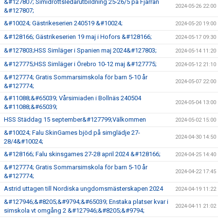
&#127807; Simidrottsledarutbildning 25-26/5 på Fjärran
2024-05-26 22:00
&#127807;
&#10024; Gästrikeserien 240519 &#10024;
2024-05-20 19:00
&#128166; Gästrikeserien 19 maj i Hofors &#128166;
2024-05-17 09:30
&#127803;HSS Simläger i Spanien maj 2024&#127803;
2024-05-14 11:20
&#127775;HSS Simläger i Örebro 10-12 maj &#127775;
2024-05-12 21:10
&#127774; Gratis Sommarsimskola för barn 5-10 år
2024-05-07 22:00
&#127774;
&#11088;&#65039; Vårsimiaden i Bollnäs 240504
2024-05-04 13:00
&#11088;&#65039;
HSS Städdag 15 september&#127799;Välkommen
2024-05-02 15:00
&#10024; Falu SkinGames bjöd på simglädje 27-
2024-04-30 14:50
28/4&#10024;
&#128166; Falu skinsgames 27-28 april 2024 &#128166;
2024-04-25 14:40
&#127774; Gratis Sommarsimskola för barn 5-10 år
2024-04-22 17:45
&#127774;
Astrid uttagen till Nordiska ungdomsmästerskapen 2024
2024-04-19 11:22
&#127946;&#8205;&#9794;&#65039; Enstaka platser kvar i
2024-04-11 21:02
simskola vt omgång 2 &#127946;&#8205;&#9794;