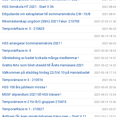
HSS Simskola HT 2021 - Start V 36
2021-08-04
Erbjudande om extraplatser till sommarsimskola 2/8—13/8
2021-08-01
Riksmästerskap ungdom (50m) 2021 Falun 210703
2021-07-03 21:30
TemporärRace nr. 5 - 210623
2021-06-23
2021-06-19 18:16
HSS arrangerar Sommarsimskola 2021 !
2021-06-02
TemporärRace nr. 4
2021-05-30 18:53
Vårstädning av badet lockade många medlemmar !
2021-05-22 14:57
Grattis Arto som blivit utsedd till Årets Harnäsare 2021
2021-05-22 14:32
Välkommen på städdag lördag 22/5 kl.10 på Harnäsbadet
2021-05-18 17:10
Temporärrace nr 3 - 210516
2021-05-16
HSS 100 års jubileum mössa !
2021-05-05 20:56
MSSF stipendium 2021 till HSS tränare !
2021-04-21 15:54
Temporärrace nr 2 för B/C-gruppen 210413
2021-04-14 10:36
TemporärRace nr 1 - 210327
2021-03-27
Äntligen får även simskolabarnen träna igen -- Start V 11
2021-03-11 23:51