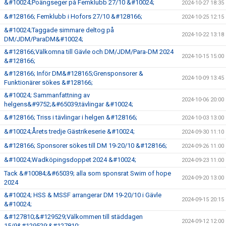
&#10024;Poängseger på Femklubb 27/10 &#10024;
2024-10-27 18:35
&#128166; Femklubb i Hofors 27/10 &#128166;
2024-10-25 12:15
&#10024;Taggade simmare deltog på
2024-10-22 13:18
DM/JDM/ParaDM&#10024;
&#128166;Välkomna till Gävle och DM/JDM/Para-DM 2024
2024-10-15 15:00
&#128166;
&#128166; Inför DM&#128165;Grensponsorer &
2024-10-09 13:45
Funktionärer sökes &#128166;
&#10024; Sammanfattning av
2024-10-06 20:00
helgens&#9752;&#65039;tävlingar &#10024;
&#128166; Triss i tävlingar i helgen &#128166;
2024-10-03 13:00
&#10024;Årets tredje Gästrikeserie &#10024;
2024-09-30 11:10
&#128166; Sponsorer sökes till DM 19-20/10 &#128166;
2024-09-26 11:00
&#10024;Wadköpingsdoppet 2024 &#10024;
2024-09-23 11:00
Tack &#10084;&#65039; alla som sponsrat Swim of hope
2024-09-20 13:00
2024
&#10024; HSS & MSSF arrangerar DM 19-20/10 i Gävle
2024-09-15 20:15
&#10024;
&#127810;&#129529;Välkommen till städdagen
2024-09-12 12:00
15/9&#129529;&#127810;