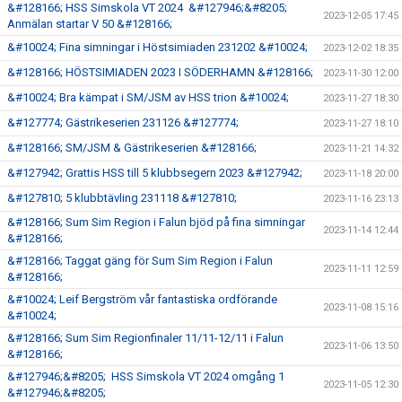
&#128166; HSS Simskola VT 2024 &#127946;&#8205;
2023-12-05 17:45
Anmälan startar V 50 &#128166;
&#10024; Fina simningar i Höstsimiaden 231202 &#10024;
2023-12-02 18:35
&#128166; HÖSTSIMIADEN 2023 I SÖDERHAMN &#128166;
2023-11-30 12:00
&#10024; Bra kämpat i SM/JSM av HSS trion &#10024;
2023-11-27 18:30
&#127774; Gästrikeserien 231126 &#127774;
2023-11-27 18:10
&#128166; SM/JSM & Gästrikeserien &#128166;
2023-11-21 14:32
&#127942; Grattis HSS till 5 klubbsegern 2023 &#127942;
2023-11-18 20:00
&#127810; 5 klubbtävling 231118 &#127810;
2023-11-16 23:13
&#128166; Sum Sim Region i Falun bjöd på fina simningar
2023-11-14 12:44
&#128166;
&#128166; Taggat gäng för Sum Sim Region i Falun
2023-11-11 12:59
&#128166;
&#10024; Leif Bergström vår fantastiska ordförande
2023-11-08 15:16
&#10024;
&#128166; Sum Sim Regionfinaler 11/11-12/11 i Falun
2023-11-06 13:50
&#128166;
&#127946;&#8205; HSS Simskola VT 2024 omgång 1
2023-11-05 12:30
&#127946;&#8205;