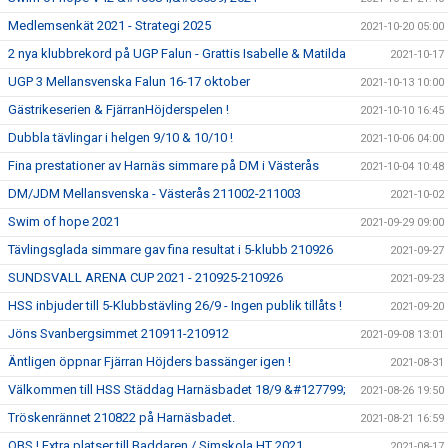
Medlemsenkät 2021 - Strategi 2025
2021-10-20 05:00
2 nya klubbrekord på UGP Falun - Grattis Isabelle & Matilda
2021-10-17
UGP 3 Mellansvenska Falun 16-17 oktober
2021-10-13 10:00
Gästrikeserien & FjärranHöjderspelen !
2021-10-10 16:45
Dubbla tävlingar i helgen 9/10 & 10/10 !
2021-10-06 04:00
Fina prestationer av Harnäs simmare på DM i Västerås
2021-10-04 10:48
DM/JDM Mellansvenska - Västerås 211002-211003
2021-10-02
Swim of hope 2021
2021-09-29 09:00
Tävlingsglada simmare gav fina resultat i 5-klubb 210926
2021-09-27
SUNDSVALL ARENA CUP 2021 - 210925-210926
2021-09-23
HSS inbjuder till 5-Klubbstävling 26/9 - Ingen publik tillåts !
2021-09-20
Jöns Svanbergsimmet 210911-210912
2021-09-08 13:01
Äntligen öppnar Fjärran Höjders bassänger igen !
2021-08-31
Välkommen till HSS Städdag Harnäsbadet 18/9 &#127799;
2021-08-26 19:50
Tröskenrännet 210822 på Harnäsbadet.
2021-08-21 16:59
OBS ! Extra platser till Baddaren / Simskola HT 2021
2021-08-17