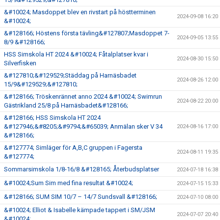
&#10024; Masdoppet blev en rivstart på höstterminen
2024-09-08 16:20
&#10024;
&#128166; Höstens första tävling&#127807;Masdoppet 7-
2024-09-05 13:55
8/9 &#128166;
HSS Simskola HT 2024 &#10024; Fåtalplatser kvar i
2024-08-30 15:50
Silverfisken
&#127810;&#129529;Städdag på Harnäsbadet
2024-08-26 12:00
15/9&#129529;&#127810;
&#128166; Tröskenrännet anno 2024 &#10024; Swimrun
2024-08-22 20:00
Gästrikland 25/8 på Harnäsbadet&#128166;
&#128166; HSS Simskola HT 2024
&#127946;&#8205;&#9794;&#65039; Anmälan sker V 34
2024-08-16 17:00
&#128166;
&#127774; Simläger för A,B,C gruppen i Fagersta
2024-08-11 19:35
&#127774;
Sommarsimskola 1/8-16/8 &#128165; Återbudsplatser
2024-07-18 16:38
&#10024;Sum Sim med fina resultat &#10024;
2024-07-15 15:33
&#128166; SUM SIM 10/7 – 14/7 Sundsvall &#128166;
2024-07-10 08:00
&#10024; Elliot & Isabelle kämpade tappert i SM/JSM
2024-07-07 20:40
&#10024;