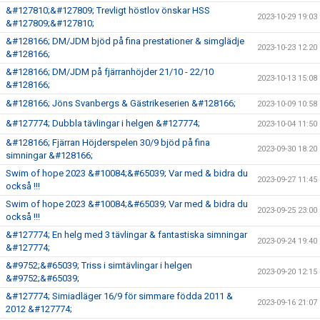
&#127810;&#127809; Trevligt höstlov önskar HSS
2023-10-29 19:03
&#127809;&#127810;
&#128166; DM/JDM bjöd på fina prestationer & simglädje
2023-10-23 12:20
&#128166;
&#128166; DM/JDM på fjärranhöjder 21/10 - 22/10
2023-10-13 15:08
&#128166;
&#128166; Jöns Svanbergs & Gästrikeserien &#128166;
2023-10-09 10:58
&#127774; Dubbla tävlingar i helgen &#127774;
2023-10-04 11:50
&#128166; Fjärran Höjderspelen 30/9 bjöd på fina
2023-09-30 18:20
simningar &#128166;
Swim of hope 2023 &#10084;&#65039; Var med & bidra du
2023-09-27 11:45
också !!!
Swim of hope 2023 &#10084;&#65039; Var med & bidra du
2023-09-25 23:00
också !!!
&#127774; En helg med 3 tävlingar & fantastiska simningar
2023-09-24 19:40
&#127774;
&#9752;&#65039; Triss i simtävlingar i helgen
2023-09-20 12:15
&#9752;&#65039;
&#127774; Simiadläger 16/9 för simmare födda 2011 &
2023-09-16 21:07
2012 &#127774;