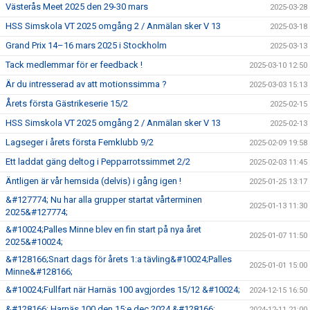
Västerås Meet 2025 den 29-30 mars
2025-03-28
HSS Simskola VT 2025 omgång 2 / Anmälan sker V 13
2025-03-18
Grand Prix 14–16 mars 2025 i Stockholm
2025-03-13
Tack medlemmar för er feedback !
2025-03-10 12:50
Är du intresserad av att motionssimma ?
2025-03-03 15:13
Årets första Gästrikeserie 15/2
2025-02-15
HSS Simskola VT 2025 omgång 2 / Anmälan sker V 13
2025-02-13
Lagseger i årets första Femklubb 9/2
2025-02-09 19:58
Ett laddat gäng deltog i Pepparrotssimmet 2/2
2025-02-03 11:45
Äntligen är vår hemsida (delvis) i gång igen !
2025-01-25 13:17
&#127774; Nu har alla grupper startat vårterminen
2025-01-13 11:30
2025&#127774;
&#10024;Palles Minne blev en fin start på nya året
2025-01-07 11:50
2025&#10024;
&#128166;Snart dags för årets 1:a tävling&#10024;Palles
2025-01-01 15:00
Minne&#128166;
&#10024;Fullfart när Harnäs 100 avgjordes 15/12 &#10024;
2024-12-15 16:50
&#128166; Harnäs 100 den 15:e dec 2024 &#128166;
2024-12-11 21:00