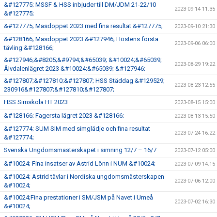
&#127775; MSSF & HSS inbjuder till DM/JDM 21-22/10
2023-09-14 11:35
&#127775;
&#127775; Masdoppet 2023 med fina resultat &#127775;
2023-09-10 21:30
&#128166; Masdoppet 2023 &#127946; Höstens första
2023-09-06 06:00
tävling &#128166;
&#127946;&#8205;&#9794;&#65039; &#10024;&#65039;
2023-08-29 19:22
Älvdalenlägret 2023 &#10024;&#65039; &#127946;
&#127807;&#127810;&#127807; HSS Städdag &#129529;
2023-08-23 12:55
230916&#127807;&#127810;&#127807;
HSS Simskola HT 2023
2023-08-15 15:00
&#128166; Fagersta lägret 2023 &#128166;
2023-08-13 15:50
&#127774; SUM SIM med simglädje och fina resultat
2023-07-24 16:22
&#127774;
Svenska Ungdomsmästerskapet i simning 12/7 – 16/7
2023-07-12 05:00
&#10024; Fina insatser av Astrid Lönn i NUM &#10024;
2023-07-09 14:15
&#10024; Astrid tävlar i Nordiska ungdomsmästerskapen
2023-07-06 12:00
&#10024;
&#10024;Fina prestationer i SM/JSM på Navet i Umeå
2023-07-02 16:30
&#10024;