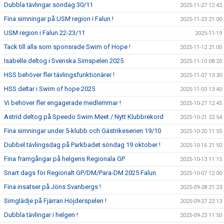
Dubbla tävlingar söndag 30/11
2025-11-27 12:42
Fina simningar på USM region i Falun !
2025-11-23 21:00
USM region i Falun 22-23/11
2025-11-19
Tack till alla som sponsrade Swim of Hope !
2025-11-12 21:00
Isabelle deltog i Svenska Simspelen 2025
2025-11-10 08:20
HSS behöver fler tävlingsfunktionärer !
2025-11-07 13:30
HSS deltar i Swim of hope 2025
2025-11-03 13:40
Vi behöver fler engagerade medlemmar !
2025-10-27 12:45
Astrid deltog på Speedo Swim Meet / Nytt Klubbrekord
2025-10-21 22:54
Fina simningar under 5-klubb och Gästrikeserien 19/10
2025-10-20 11:55
Dubbel tävlingsdag på Parkbadet söndag 19 oktober !
2025-10-16 21:50
Fina framgångar på helgens Regionala GP
2025-10-13 11:15
Snart dags för Regionalt GP/DM/Para-DM 2025 Falun
2025-10-07 12:00
Fina insatser på Jöns Svanbergs !
2025-09-28 21:23
Simglädje på Fjärran Höjderspelen !
2025-09-27 22:13
Dubbla tävlingar i helgen !
2025-09-23 11:50