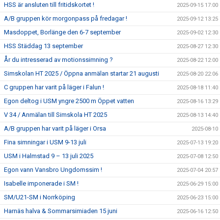
HSS är ansluten till fritidskortet !
2025-09-15 17:00
A/B gruppen kör morgonpass på fredagar !
2025-09-12 13:25
Masdoppet, Borlänge den 6-7 september
2025-09-02 12:30
HSS Städdag 13 september
2025-08-27 12:30
År du intresserad av motionssimning ?
2025-08-22 12:00
Simskolan HT 2025 / Öppna anmälan startar 21 augusti
2025-08-20 22:06
C gruppen har varit på läger i Falun !
2025-08-18 11:40
Egon deltog i USM yngre 2500 m Öppet vatten
2025-08-16 13:29
V 34 / Anmälan till Simskola HT 2025
2025-08-13 14:40
A/B gruppen har varit på läger i Orsa
2025-08-10
Fina simningar i USM 9-13 juli
2025-07-13 19:20
USM i Halmstad 9 – 13 juli 2025
2025-07-08 12:50
Egon vann Vansbro Ungdomssim !
2025-07-04 20:57
Isabelle imponerade i SM !
2025-06-29 15:00
SM/U21-SM i Norrköping
2025-06-23 15:00
Harnäs halva & Sommarsimiaden 15 juni
2025-06-16 12:50