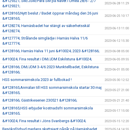
&#129321; SM/JSM/Para SM på Navet i Umeå 28/6 - 2/7
2023-06-28 11:29
&#129321;
&#128165;Nytt beslut / Badet öppnar måndag den 26 juni
2023-06-25 10:17
&#128165;
&#128274; Harnäsbadet har stängt av säkerhetsskäl
2023-06-13 11:00
&#128274;
&#127774; Strålande simglädje i Harnäs Halva 11/6
2023-06-12 15:30
&#127774;
&#128166; Harnäs Halva 11 juni &#10024; 2023 &#128166;
2023-06-08 05:00
&#10024; Fina resultat i DM/JDM Eskilstuna &#10024;
2023-06-05 09:55
&#128166; DM/JDM 3-4/6 2023 Munktellbadet, Eskilstuna
2023-06-01 05:00
&#128166;
HSS sommarsimskola 2023 är fullbokad !
2023-05-30 12:52
&#128165;Anmälan till HSS sommarsimskola startar 30 maj
2023-05-27 21:00
&#128165;
&#128166; Gästrikeserien 230521 &#128166;
2023-05-21 21:40
&#128165;HSS erbjuder kostnadsfri sommarsimskola
2023-05-17 15:00
&#128165;
&#10024; Fina resultat i Jöns Svanbergs &#10024;
2023-05-15 12:20
Besöksförbud medans skyttsjagt pågår på Harnäsbadet
2023-05-14 14:55