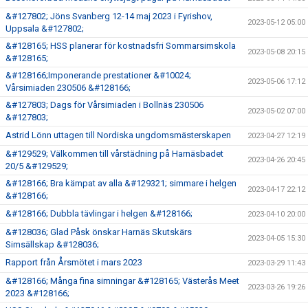
&#127802; Jöns Svanberg 12-14 maj 2023 i Fyrishov,
2023-05-12 05:00
Uppsala &#127802;
&#128165; HSS planerar för kostnadsfri Sommarsimskola
2023-05-08 20:15
&#128165;
&#128166;Imponerande prestationer &#10024;
2023-05-06 17:12
Vårsimiaden 230506 &#128166;
&#127803; Dags för Vårsimiaden i Bollnäs 230506
2023-05-02 07:00
&#127803;
Astrid Lönn uttagen till Nordiska ungdomsmästerskapen
2023-04-27 12:19
&#129529; Välkommen till vårstädning på Harnäsbadet
2023-04-26 20:45
20/5 &#129529;
&#128166; Bra kämpat av alla &#129321; simmare i helgen
2023-04-17 22:12
&#128166;
&#128166; Dubbla tävlingar i helgen &#128166;
2023-04-10 20:00
&#128036; Glad Påsk önskar Harnäs Skutskärs
2023-04-05 15:30
Simsällskap &#128036;
Rapport från Årsmötet i mars 2023
2023-03-29 11:43
&#128166; Många fina simningar &#128165; Västerås Meet
2023-03-26 19:26
2023 &#128166;