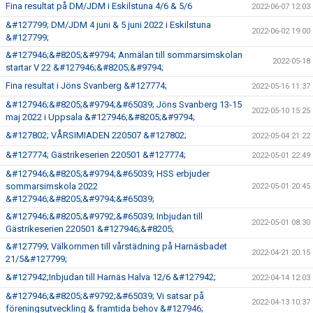
Fina resultat på DM/JDM i Eskilstuna 4/6 & 5/6
2022-06-07 12:03
&#127799; DM/JDM 4 juni & 5 juni 2022 i Eskilstuna
2022-06-02 19:00
&#127799;
&#127946;&#8205;&#9794; Anmälan till sommarsimskolan
2022-05-18
startar V 22 &#127946;&#8205;&#9794;
Fina resultat i Jöns Svanberg &#127774;
2022-05-16 11:37
&#127946;&#8205;&#9794;&#65039; Jöns Svanberg 13-15
2022-05-10 15:25
maj 2022 i Uppsala &#127946;&#8205;&#9794;
&#127802; VÅRSIMIADEN 220507 &#127802;
2022-05-04 21:22
&#127774; Gästrikeserien 220501 &#127774;
2022-05-01 22:49
&#127946;&#8205;&#9794;&#65039; HSS erbjuder
sommarsimskola 2022
2022-05-01 20:45
&#127946;&#8205;&#9794;&#65039;
&#127946;&#8205;&#9792;&#65039; Inbjudan till
2022-05-01 08:30
Gästrikeserien 220501 &#127946;&#8205;
&#127799; Välkommen till vårstädning på Harnäsbadet
2022-04-21 20:15
21/5&#127799;
&#127942;Inbjudan till Harnäs Halva 12/6 &#127942;
2022-04-14 12:03
&#127946;&#8205;&#9792;&#65039; Vi satsar på
2022-04-13 10:37
föreningsutveckling & framtida behov &#127946;