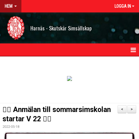
HEM
LOGGA IN
Harnäs - Skutskär Simsällskap
HEM
NYHETER
OM HSS
KONTAKT
🏊‍♂ Anmälan till sommarsimskolan
<
>
STYRELSEN
startar V 22 🏊‍♂
2022-05-18
BILDGALLERI