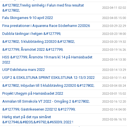
&#127802;Trevlig simhelg i Falun med fina resultat
2022-04-11 02:02
&#127802;
Falu Skingames 9-10 april 2022
2022-04-05 15:00
Fina prestationer i Aquarena Race Söderhamn 220326
2022-03-29 22:29
Dubbla tävlingar i helgen &#127799;
2022-03-23 18:00
&#127802; 5 klubbtävling 220320 &#127802;
2022-03-20 19:32
&#127799; Årsmötet 2022 &#127799;
2022-03-19 16:26
HSS &#127799; Årsmöte 19 mars kl.14 på Harnäsbadet
2022-03-14 13:30
2022
UGP Eskilstuna mars 2022
2022-03-14 13:29
UGP 2 & ESKILSTUNA SPRINT ESKILSTUNA 12-13/3 2022
2022-03-10 11:43
&#127802; Inbjudan till 5 klubbtävling 220320 &#127802;
2022-03-04 00:24
Projekt Utegym på Harnäsbadet 2022
2022-03-01 15:02
Anmälan till Simskola VT 2022 - Omgång 2 &#127802;
2022-02-16 12:20
&#127799; Gästrikeserien 220212 &#127799;
2022-02-14 04:00
Härlig start på det nya simåret
2022-02-06 16:10
&#127946;&#8205;&#9792;&#65039; 2022 !