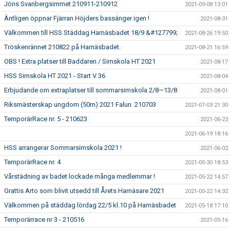
Jöns Svanbergsimmet 210911-210912
2021-09-08 13:01
Äntligen öppnar Fjärran Höjders bassänger igen !
2021-08-31
Välkommen till HSS Städdag Harnäsbadet 18/9 &#127799;
2021-08-26 19:50
Tröskenrännet 210822 på Harnäsbadet.
2021-08-21 16:59
OBS ! Extra platser till Baddaren / Simskola HT 2021
2021-08-17
HSS Simskola HT 2021 - Start V 36
2021-08-04
Erbjudande om extraplatser till sommarsimskola 2/8—13/8
2021-08-01
Riksmästerskap ungdom (50m) 2021 Falun 210703
2021-07-03 21:30
TemporärRace nr. 5 - 210623
2021-06-23
2021-06-19 18:16
HSS arrangerar Sommarsimskola 2021 !
2021-06-02
TemporärRace nr. 4
2021-05-30 18:53
Vårstädning av badet lockade många medlemmar !
2021-05-22 14:57
Grattis Arto som blivit utsedd till Årets Harnäsare 2021
2021-05-22 14:32
Välkommen på städdag lördag 22/5 kl.10 på Harnäsbadet
2021-05-18 17:10
Temporärrace nr 3 - 210516
2021-05-16