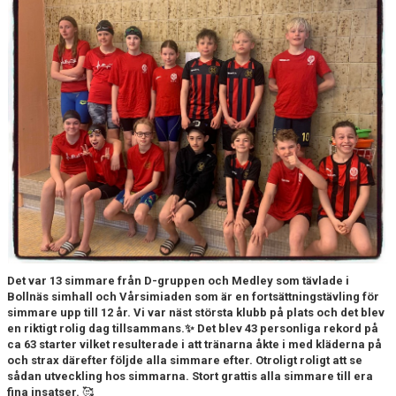
FJÄRRANHÖJDERBADET
HARNÄSBADET
Det var 13 simmare från D-gruppen och Medley som tävlade i
Bollnäs simhall och Vårsimiaden som är en fortsättningstävling för
simmare upp till 12 år. Vi var näst största klubb på plats och det blev
en riktigt rolig dag tillsammans.✨ Det blev 43 personliga rekord på
ca 63 starter vilket resulterade i att tränarna åkte i med kläderna på
och strax därefter följde alla simmare efter. Otroligt roligt att se
sådan utveckling hos simmarna. Stort grattis alla simmare till era
fina insatser.
🥰