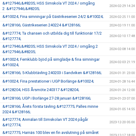
&#127946;&#8205; HSS Simskola VT 2024 / omgång
2024-02-29 14:24
2 &#127946;&#8205;
&#10024; Fina simningar på Gästrikeserien 24/2 &#10024;
2024-02-25 11:00
&#128166; Gästrikeserien 240224 &#128166;
2024-02-19 11:00
&#127774; Ta chansen och utbilda dig till funktionär 17/2
2024-02-10 17:48
&#127774;
&#127946;&#8205; HSS Simskola VT 2024 / omgång 2
2024-02-08 14:00
&#127946;&#8205;
&#10024; Femklubb bjöd på simglädje & fina simningar
2024-02-03 21:19
&#10024;
&#128166; 5-Klubbtävling 240203 i Sandviken &#128166;
2024-01-31 23:00
&#10024; Fina prestationer i UGP Borlänge &#10024;
2024-01-28 16:44
&#128204; HSS Årsmöte 240317 &#128204;
2024-01-24 12:00
&#128166; UGP i Borlänge 27-28 januari &#128166;
2024-01-23 07:00
&#128166; Årets första tävling &#127775; Palles minne
2024-01-05 14:55
2024 &#128166;
&#127774; Anmälan till Simskolan VT 2024 pågår
2023-12-20 05:00
&#127774;
&#127775; Harnäs 100 blev en fin avslutning på simåret
2023-12-17 18:00