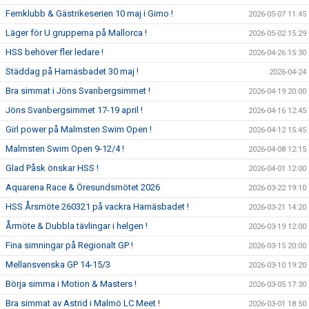
Femklubb & Gästrikeserien 10 maj i Gimo !
2026-05-07 11:45
Läger för U grupperna på Mallorca !
2026-05-02 15:29
HSS behöver fler ledare !
2026-04-26 15:30
Städdag på Harnäsbadet 30 maj !
2026-04-24
Bra simmat i Jöns Svanbergsimmet !
2026-04-19 20:00
Jöns Svanbergsimmet 17-19 april !
2026-04-16 12:45
Girl power på Malmsten Swim Open !
2026-04-12 15:45
Malmsten Swim Open 9-12/4 !
2026-04-08 12:15
Glad Påsk önskar HSS !
2026-04-01 12:00
Aquarena Race & Öresundsmötet 2026
2026-03-22 19:10
HSS Årsmöte 260321 på vackra Harnäsbadet !
2026-03-21 14:20
Årmöte & Dubbla tävlingar i helgen !
2026-03-19 12:00
Fina simningar på Regionalt GP !
2026-03-15 20:00
Mellansvenska GP 14-15/3
2026-03-10 19:20
Börja simma i Motion & Masters !
2026-03-05 17:30
Bra simmat av Astrid i Malmö LC Meet !
2026-03-01 18:50