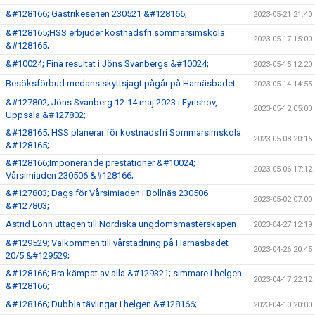
&#128166; Gästrikeserien 230521 &#128166;
2023-05-21 21:40
&#128165;HSS erbjuder kostnadsfri sommarsimskola
2023-05-17 15:00
&#128165;
&#10024; Fina resultat i Jöns Svanbergs &#10024;
2023-05-15 12:20
Besöksförbud medans skyttsjagt pågår på Harnäsbadet
2023-05-14 14:55
&#127802; Jöns Svanberg 12-14 maj 2023 i Fyrishov,
2023-05-12 05:00
Uppsala &#127802;
&#128165; HSS planerar för kostnadsfri Sommarsimskola
2023-05-08 20:15
&#128165;
&#128166;Imponerande prestationer &#10024;
2023-05-06 17:12
Vårsimiaden 230506 &#128166;
&#127803; Dags för Vårsimiaden i Bollnäs 230506
2023-05-02 07:00
&#127803;
Astrid Lönn uttagen till Nordiska ungdomsmästerskapen
2023-04-27 12:19
&#129529; Välkommen till vårstädning på Harnäsbadet
2023-04-26 20:45
20/5 &#129529;
&#128166; Bra kämpat av alla &#129321; simmare i helgen
2023-04-17 22:12
&#128166;
&#128166; Dubbla tävlingar i helgen &#128166;
2023-04-10 20:00