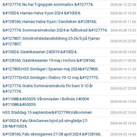
&#127774; Nu har T-gruppen sommarlov &#127774;
2024-06-12 22:58
&#10024; Harnäs Halva 9 juni 2024 &#10024;
2024-06-10 14:20
&#128166; Harnäs Halva 9 juni i Sandviken &#128166;
2024-05-30 11:00
&#127774; Sommarsimskolan 2024 är fullbokad &#127774;
2024-05-28 13:25
&#127807; Simidrottsledarutbildning 25-26/5 på Fjärran
2024-05-26 22:00
&#127807;
&#10024; Gästrikeserien 240519 &#10024;
2024-05-20 19:00
&#128166; Gästrikeserien 19 maj i Hofors &#128166;
2024-05-17 09:30
&#127803;HSS Simläger i Spanien maj 2024&#127803;
2024-05-14 11:20
&#127775;HSS Simläger i Örebro 10-12 maj &#127775;
2024-05-12 21:10
&#127774; Gratis Sommarsimskola för barn 5-10 år
2024-05-07 22:00
&#127774;
&#11088;&#65039; Vårsimiaden i Bollnäs 240504
2024-05-04 13:00
&#11088;&#65039;
HSS Städdag 15 september&#127799;Välkommen
2024-05-02 15:00
&#10024; Falu SkinGames bjöd på simglädje 27-
2024-04-30 14:50
28/4&#10024;
&#128166; Falu skinsgames 27-28 april 2024 &#128166;
2024-04-25 14:40