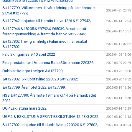
Gästrikeserien 220501 &#127946;&#8205;
&#127799; Välkommen till vårstädning på Harnäsbadet
2022-04-21 20:15
21/5&#127799;
&#127942;Inbjudan till Harnäs Halva 12/6 &#127942;
2022-04-14 12:03
&#127946;&#8205;&#9792;&#65039; Vi satsar på
2022-04-13 10:37
föreningsutveckling & framtida behov &#127946;
&#127802;Trevlig simhelg i Falun med fina resultat
2022-04-11 02:02
&#127802;
Falu Skingames 9-10 april 2022
2022-04-05 15:00
Fina prestationer i Aquarena Race Söderhamn 220326
2022-03-29 22:29
Dubbla tävlingar i helgen &#127799;
2022-03-23 18:00
&#127802; 5 klubbtävling 220320 &#127802;
2022-03-20 19:32
&#127799; Årsmötet 2022 &#127799;
2022-03-19 16:26
HSS &#127799; Årsmöte 19 mars kl.14 på Harnäsbadet
2022-03-14 13:30
2022
UGP Eskilstuna mars 2022
2022-03-14 13:29
UGP 2 & ESKILSTUNA SPRINT ESKILSTUNA 12-13/3 2022
2022-03-10 11:43
&#127802; Inbjudan till 5 klubbtävling 220320 &#127802;
2022-03-04 00:24