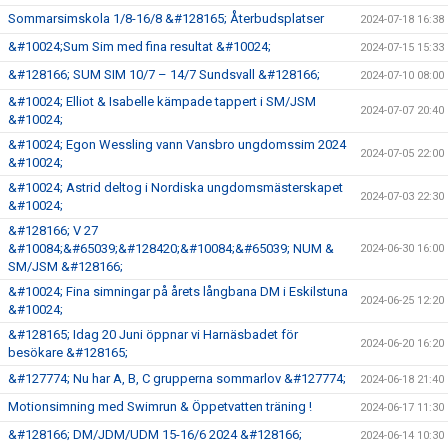
Sommarsimskola 1/8-16/8 &#128165; Återbudsplatser
2024-07-18 16:38
&#10024;Sum Sim med fina resultat &#10024;
2024-07-15 15:33
&#128166; SUM SIM 10/7 – 14/7 Sundsvall &#128166;
2024-07-10 08:00
&#10024; Elliot & Isabelle kämpade tappert i SM/JSM
2024-07-07 20:40
&#10024;
&#10024; Egon Wessling vann Vansbro ungdomssim 2024
2024-07-05 22:00
&#10024;
&#10024; Astrid deltog i Nordiska ungdomsmästerskapet
2024-07-03 22:30
&#10024;
&#128166; V 27
&#10084;&#65039;&#128420;&#10084;&#65039; NUM &
2024-06-30 16:00
SM/JSM &#128166;
&#10024; Fina simningar på årets långbana DM i Eskilstuna
2024-06-25 12:20
&#10024;
&#128165; Idag 20 Juni öppnar vi Harnäsbadet för
2024-06-20 16:20
besökare &#128165;
&#127774; Nu har A, B, C grupperna sommarlov &#127774;
2024-06-18 21:40
Motionsimning med Swimrun & Öppetvatten träning !
2024-06-17 11:30
&#128166; DM/JDM/UDM 15-16/6 2024 &#128166;
2024-06-14 10:30