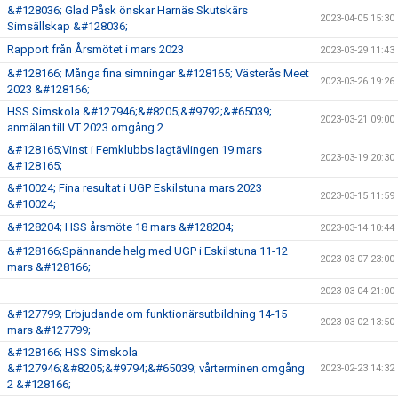
&#128036; Glad Påsk önskar Harnäs Skutskärs
2023-04-05 15:30
Simsällskap &#128036;
Rapport från Årsmötet i mars 2023
2023-03-29 11:43
&#128166; Många fina simningar &#128165; Västerås Meet
2023-03-26 19:26
2023 &#128166;
HSS Simskola &#127946;&#8205;&#9792;&#65039;
2023-03-21 09:00
anmälan till VT 2023 omgång 2
&#128165;Vinst i Femklubbs lagtävlingen 19 mars
2023-03-19 20:30
&#128165;
&#10024; Fina resultat i UGP Eskilstuna mars 2023
2023-03-15 11:59
&#10024;
&#128204; HSS årsmöte 18 mars &#128204;
2023-03-14 10:44
&#128166;Spännande helg med UGP i Eskilstuna 11-12
2023-03-07 23:00
mars &#128166;
2023-03-04 21:00
&#127799; Erbjudande om funktionärsutbildning 14-15
2023-03-02 13:50
mars &#127799;
&#128166; HSS Simskola
&#127946;&#8205;&#9794;&#65039; vårterminen omgång
2023-02-23 14:32
2 &#128166;