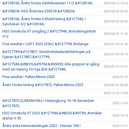
&#128166; Årets första Gästrikeserien 11/2 &#128166;
2023-02-12 15:53
&#128204; HSS Årsmöte 230318 &#128204;
2023-02-09 20:35
&#128166; Årets första 5 Klubbtävling &#127942; i
2023-02-05 20:40
Sandviken 5/2 &#128166;
HSS Simskola VT omgång 2 &#127946; Anmälningsstart
2023-02-01 11:55
V12
Fina resultat i UGP1 2023 (25m) &#127799; Borlänge
2023-01-29 21:30
&#127799;&#127807; Simidrottsledarutbildningen på
2023-01-22 20:15
Fjärran &#127807;&#127799;
&#127946;&#8205;&#9794;&#65039; Alla grupper är igång
2023-01-16 15:51
med sin träning för nya året &#127946;
Fina resultat i Palles Minne 2023
2023-01-07
Årets första tävling &#127872; Palles Minne 2023
2023-01-01 05:00
2022-12-22 12:00
&#127872;SUMSIM Riks i Helsingborg 16-18 december
2022-12-16
&#127872;
HSS Simskola VT 2023 &#127946;&#8205;&#9794; Anmälan
2022-12-14
startar V 50
Årets sista hemmatävlingen 2022 - Harnäs 100 !
2022-12-11