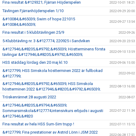
Fina resultat &#129321; Fjärran Höjderspelen
2022-10-01 18:21
Tävlingen Fjärranhöjderspelen 1/10
2022-09-29 20:00
&#10084;&#65039; Swim of hope 221015
2022-09-27 13:54
&#10084;&#65039;
Fina resultat i 5 klubbtävlingen 25/9
2022-09-26
5-Klubbtävling nr. 3 &#127774; 220925 i Sandviken
2022-09-20 23:53
&#127946;&#8205;&#9792;&#65039; Höstterminens första
2022-09-10 13:59
tävlingar &#127946;&#8205;&#9792;&#65039;
HSS städdag lördag den 20 maj kl.10
2022-09-06 15:00
&#127799; HSS Simskola höstterminen 2022 är fullbokad
2022-09-02
&#127799;
&#127946;&#8205;&#9792;&#65039; HSS Simskola
2022-08-13 16:00
höstterminen 2022 &#127946;&#8205;&#9792;&#65039;
Tröskenrännet 28 augusti 2022
2022-08-07
&#127946;&#8205;&#9794;&#65039;
Sommarsimskola&#127774;intensivkurs erbjuds i augusti
2022-07-22 11:34
&#127946;&#820
Fina resultat av hela HSS Sum-Sim trupp !
2022-07-11 15:15
&#127799; Fina prestationer av Astrid Lönn i JSM 2022
2022-06-28 17:51