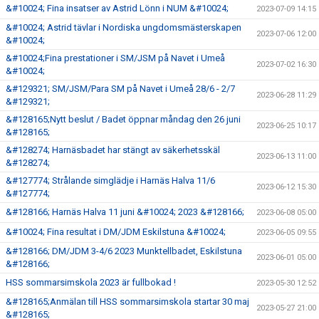
&#10024; Fina insatser av Astrid Lönn i NUM &#10024;
2023-07-09 14:15
&#10024; Astrid tävlar i Nordiska ungdomsmästerskapen
2023-07-06 12:00
&#10024;
&#10024;Fina prestationer i SM/JSM på Navet i Umeå
2023-07-02 16:30
&#10024;
&#129321; SM/JSM/Para SM på Navet i Umeå 28/6 - 2/7
2023-06-28 11:29
&#129321;
&#128165;Nytt beslut / Badet öppnar måndag den 26 juni
2023-06-25 10:17
&#128165;
&#128274; Harnäsbadet har stängt av säkerhetsskäl
2023-06-13 11:00
&#128274;
&#127774; Strålande simglädje i Harnäs Halva 11/6
2023-06-12 15:30
&#127774;
&#128166; Harnäs Halva 11 juni &#10024; 2023 &#128166;
2023-06-08 05:00
&#10024; Fina resultat i DM/JDM Eskilstuna &#10024;
2023-06-05 09:55
&#128166; DM/JDM 3-4/6 2023 Munktellbadet, Eskilstuna
2023-06-01 05:00
&#128166;
HSS sommarsimskola 2023 är fullbokad !
2023-05-30 12:52
&#128165;Anmälan till HSS sommarsimskola startar 30 maj
2023-05-27 21:00
&#128165;