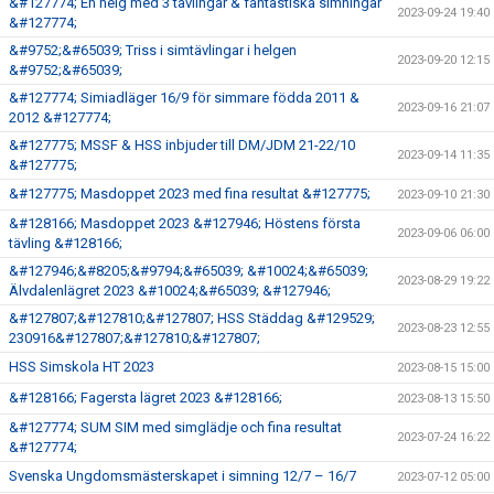
&#127774; En helg med 3 tävlingar & fantastiska simningar
2023-09-24 19:40
&#127774;
&#9752;&#65039; Triss i simtävlingar i helgen
2023-09-20 12:15
&#9752;&#65039;
&#127774; Simiadläger 16/9 för simmare födda 2011 &
2023-09-16 21:07
2012 &#127774;
&#127775; MSSF & HSS inbjuder till DM/JDM 21-22/10
2023-09-14 11:35
&#127775;
&#127775; Masdoppet 2023 med fina resultat &#127775;
2023-09-10 21:30
&#128166; Masdoppet 2023 &#127946; Höstens första
2023-09-06 06:00
tävling &#128166;
&#127946;&#8205;&#9794;&#65039; &#10024;&#65039;
2023-08-29 19:22
Älvdalenlägret 2023 &#10024;&#65039; &#127946;
&#127807;&#127810;&#127807; HSS Städdag &#129529;
2023-08-23 12:55
230916&#127807;&#127810;&#127807;
HSS Simskola HT 2023
2023-08-15 15:00
&#128166; Fagersta lägret 2023 &#128166;
2023-08-13 15:50
&#127774; SUM SIM med simglädje och fina resultat
2023-07-24 16:22
&#127774;
Svenska Ungdomsmästerskapet i simning 12/7 – 16/7
2023-07-12 05:00