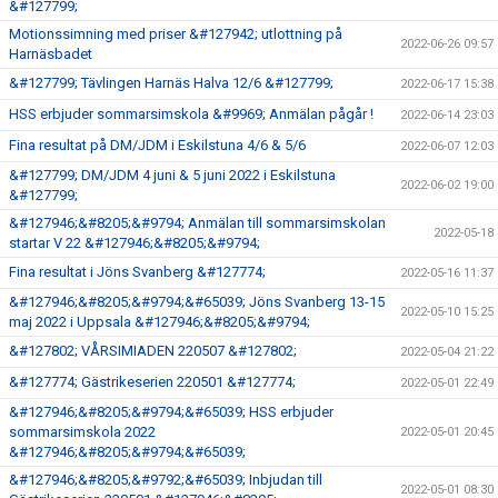
&#127799;
Motionssimning med priser &#127942; utlottning på
2022-06-26 09:57
Harnäsbadet
&#127799; Tävlingen Harnäs Halva 12/6 &#127799;
2022-06-17 15:38
HSS erbjuder sommarsimskola &#9969; Anmälan pågår !
2022-06-14 23:03
Fina resultat på DM/JDM i Eskilstuna 4/6 & 5/6
2022-06-07 12:03
&#127799; DM/JDM 4 juni & 5 juni 2022 i Eskilstuna
2022-06-02 19:00
&#127799;
&#127946;&#8205;&#9794; Anmälan till sommarsimskolan
2022-05-18
startar V 22 &#127946;&#8205;&#9794;
Fina resultat i Jöns Svanberg &#127774;
2022-05-16 11:37
&#127946;&#8205;&#9794;&#65039; Jöns Svanberg 13-15
2022-05-10 15:25
maj 2022 i Uppsala &#127946;&#8205;&#9794;
&#127802; VÅRSIMIADEN 220507 &#127802;
2022-05-04 21:22
&#127774; Gästrikeserien 220501 &#127774;
2022-05-01 22:49
&#127946;&#8205;&#9794;&#65039; HSS erbjuder
sommarsimskola 2022
2022-05-01 20:45
&#127946;&#8205;&#9794;&#65039;
&#127946;&#8205;&#9792;&#65039; Inbjudan till
2022-05-01 08:30