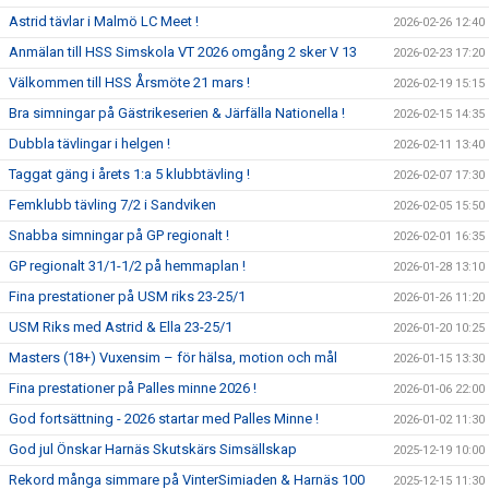
Astrid tävlar i Malmö LC Meet !
2026-02-26 12:40
Anmälan till HSS Simskola VT 2026 omgång 2 sker V 13
2026-02-23 17:20
Välkommen till HSS Årsmöte 21 mars !
2026-02-19 15:15
Bra simningar på Gästrikeserien & Järfälla Nationella !
2026-02-15 14:35
Dubbla tävlingar i helgen !
2026-02-11 13:40
Taggat gäng i årets 1:a 5 klubbtävling !
2026-02-07 17:30
Femklubb tävling 7/2 i Sandviken
2026-02-05 15:50
Snabba simningar på GP regionalt !
2026-02-01 16:35
GP regionalt 31/1-1/2 på hemmaplan !
2026-01-28 13:10
Fina prestationer på USM riks 23-25/1
2026-01-26 11:20
USM Riks med Astrid & Ella 23-25/1
2026-01-20 10:25
Masters (18+) Vuxensim – för hälsa, motion och mål
2026-01-15 13:30
Fina prestationer på Palles minne 2026 !
2026-01-06 22:00
God fortsättning - 2026 startar med Palles Minne !
2026-01-02 11:30
God jul Önskar Harnäs Skutskärs Simsällskap
2025-12-19 10:00
Rekord många simmare på VinterSimiaden & Harnäs 100
2025-12-15 11:30