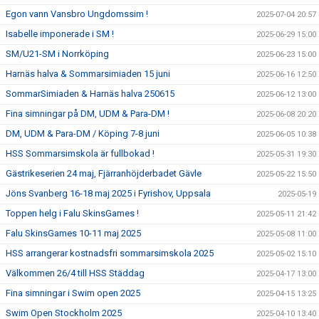
Egon vann Vansbro Ungdomssim !
2025-07-04 20:57
Isabelle imponerade i SM !
2025-06-29 15:00
SM/U21-SM i Norrköping
2025-06-23 15:00
Harnäs halva & Sommarsimiaden 15 juni
2025-06-16 12:50
SommarSimiaden & Harnäs halva 250615
2025-06-12 13:00
Fina simningar på DM, UDM & Para-DM !
2025-06-08 20:20
DM, UDM & Para-DM / Köping 7-8 juni
2025-06-05 10:38
HSS Sommarsimskola är fullbokad !
2025-05-31 19:30
Gästrikeserien 24 maj, Fjärranhöjderbadet Gävle
2025-05-22 15:50
Jöns Svanberg 16-18 maj 2025 i Fyrishov, Uppsala
2025-05-19
Toppen helg i Falu SkinsGames !
2025-05-11 21:42
Falu SkinsGames 10-11 maj 2025
2025-05-08 11:00
HSS arrangerar kostnadsfri sommarsimskola 2025
2025-05-02 15:10
Välkommen 26/4 till HSS Städdag
2025-04-17 13:00
Fina simningar i Swim open 2025
2025-04-15 13:25
Swim Open Stockholm 2025
2025-04-10 13:40