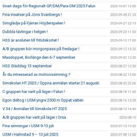
Snart dags för Regionalt GP/DM/Para-DM 2025 Falun
2025-10-07 12:00
Fina insatser på Jöns Svanbergs !
2025-09-28 21:23
Simglädje på Fjärran Höjderspelen !
2025-09-27 22:13
Dubbla tävlingar i helgen !
2025-09-23 11:50
HSS är ansluten till fritidskortet !
2025-09-15 17:00
A/B gruppen kör morgonpass på fredagar !
2025-09-12 13:25
Masdoppet, Borlänge den 6-7 september
2025-09-02 12:30
HSS Städdag 13 september
2025-08-27 12:30
År du intresserad av motionssimning ?
2025-08-22 12:00
Simskolan HT 2025 / Öppna anmälan startar 21 augusti
2025-08-20 22:06
C gruppen har varit på läger i Falun !
2025-08-18 11:40
Egon deltog i USM yngre 2500 m Öppet vatten
2025-08-16 13:29
V 34 / Anmälan till Simskola HT 2025
2025-08-13 14:40
A/B gruppen har varit på läger i Orsa
2025-08-10
Fina simningar i USM 9-13 juli
2025-07-13 19:20
USM i Halmstad 9 – 13 juli 2025
2025-07-08 12:50