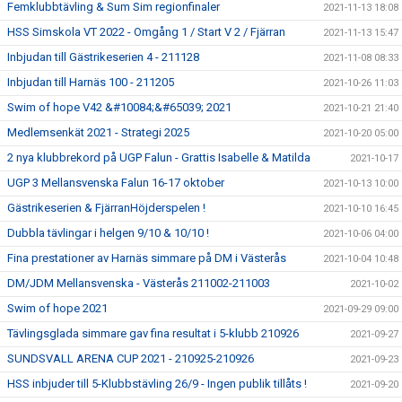
Femklubbtävling & Sum Sim regionfinaler
2021-11-13 18:08
HSS Simskola VT 2022 - Omgång 1 / Start V 2 / Fjärran
2021-11-13 15:47
Inbjudan till Gästrikeserien 4 - 211128
2021-11-08 08:33
Inbjudan till Harnäs 100 - 211205
2021-10-26 11:03
Swim of hope V42 &#10084;&#65039; 2021
2021-10-21 21:40
Medlemsenkät 2021 - Strategi 2025
2021-10-20 05:00
2 nya klubbrekord på UGP Falun - Grattis Isabelle & Matilda
2021-10-17
UGP 3 Mellansvenska Falun 16-17 oktober
2021-10-13 10:00
Gästrikeserien & FjärranHöjderspelen !
2021-10-10 16:45
Dubbla tävlingar i helgen 9/10 & 10/10 !
2021-10-06 04:00
Fina prestationer av Harnäs simmare på DM i Västerås
2021-10-04 10:48
DM/JDM Mellansvenska - Västerås 211002-211003
2021-10-02
Swim of hope 2021
2021-09-29 09:00
Tävlingsglada simmare gav fina resultat i 5-klubb 210926
2021-09-27
SUNDSVALL ARENA CUP 2021 - 210925-210926
2021-09-23
HSS inbjuder till 5-Klubbstävling 26/9 - Ingen publik tillåts !
2021-09-20