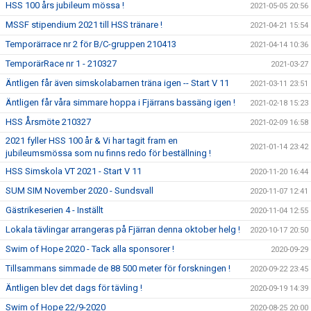
HSS 100 års jubileum mössa !
2021-05-05 20:56
MSSF stipendium 2021 till HSS tränare !
2021-04-21 15:54
Temporärrace nr 2 för B/C-gruppen 210413
2021-04-14 10:36
TemporärRace nr 1 - 210327
2021-03-27
Äntligen får även simskolabarnen träna igen -- Start V 11
2021-03-11 23:51
Äntligen får våra simmare hoppa i Fjärrans bassäng igen !
2021-02-18 15:23
HSS Årsmöte 210327
2021-02-09 16:58
2021 fyller HSS 100 år & Vi har tagit fram en
2021-01-14 23:42
jubileumsmössa som nu finns redo för beställning !
HSS Simskola VT 2021 - Start V 11
2020-11-20 16:44
SUM SIM November 2020 - Sundsvall
2020-11-07 12:41
Gästrikeserien 4 - Inställt
2020-11-04 12:55
Lokala tävlingar arrangeras på Fjärran denna oktober helg !
2020-10-17 20:50
Swim of Hope 2020 - Tack alla sponsorer !
2020-09-29
Tillsammans simmade de 88 500 meter för forskningen !
2020-09-22 23:45
Äntligen blev det dags för tävling !
2020-09-19 14:39
Swim of Hope 22/9-2020
2020-08-25 20:00