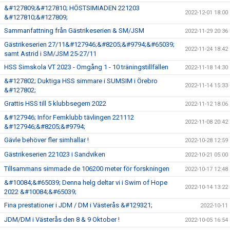
&#127809;&#127810; HÖSTSIMIADEN 221203
2022-12-01 18:00
&#127810;&#127809;
Sammanfattning från Gästrikeserien & SM/JSM
2022-11-29 20:36
Gästrikeserien 27/11&#127946;&#8205;&#9794;&#65039;
2022-11-24 18:42
samt Astrid i SM/JSM 25-27/11
HSS Simskola VT 2023 - Omgång 1 - 10 träningstillfällen
2022-11-18 14:30
&#127802; Duktiga HSS simmare i SUMSIM i Örebro
2022-11-14 15:33
&#127802;
Grattis HSS till 5 klubbsegern 2022
2022-11-12 18:06
&#127946; Inför Femklubb tävlingen 221112
2022-11-08 20:42
&#127946;&#8205;&#9794;
Gävle behöver fler simhallar !
2022-10-28 12:59
Gästrikeserien 221023 i Sandviken
2022-10-21 05:00
Tillsammans simmade de 106200 meter för forskningen
2022-10-17 12:48
&#10084;&#65039; Denna helg deltar vi i Swim of Hope
2022-10-14 13:22
2022 &#10084;&#65039;
Fina prestationer i JDM / DM i Västerås &#129321;
2022-10-11
JDM/DM i Västerås den 8 & 9 Oktober !
2022-10-05 16:54