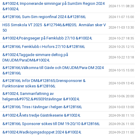
&#10024; Imponerande simningar på SumSim Region 2024
2024-11-11 08:20
&#10024;
&#128166; Sum-Sim regionfinal 2024 &#128166;
2024-11-07 15:00
HSS Simskola VT 2025 &#127946;&#8205; Anmälan sker V
2024-11-03 13:30
50
&#10024;Poängseger på Femklubb 27/10 &#10024;
2024-10-27 18:35
&#128166; Femklubb i Hofors 27/10 &#128166;
2024-10-25 12:15
&#10024;Taggade simmare deltog på
2024-10-22 13:18
DM/JDM/ParaDM&#10024;
&#128166;Välkomna till Gävle och DM/JDM/Para-DM 2024
2024-10-15 15:00
&#128166;
&#128166; Inför DM&#128165;Grensponsorer &
2024-10-09 13:45
Funktionärer sökes &#128166;
&#10024; Sammanfattning av
2024-10-06 20:00
helgens&#9752;&#65039;tävlingar &#10024;
&#128166; Triss i tävlingar i helgen &#128166;
2024-10-03 13:00
&#10024;Årets tredje Gästrikeserie &#10024;
2024-09-30 11:10
&#128166; Sponsorer sökes till DM 19-20/10 &#128166;
2024-09-26 11:00
&#10024;Wadköpingsdoppet 2024 &#10024;
2024-09-23 11:00