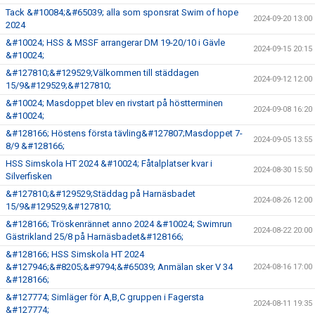
Tack &#10084;&#65039; alla som sponsrat Swim of hope
2024-09-20 13:00
2024
&#10024; HSS & MSSF arrangerar DM 19-20/10 i Gävle
2024-09-15 20:15
&#10024;
&#127810;&#129529;Välkommen till städdagen
2024-09-12 12:00
15/9&#129529;&#127810;
&#10024; Masdoppet blev en rivstart på höstterminen
2024-09-08 16:20
&#10024;
&#128166; Höstens första tävling&#127807;Masdoppet 7-
2024-09-05 13:55
8/9 &#128166;
HSS Simskola HT 2024 &#10024; Fåtalplatser kvar i
2024-08-30 15:50
Silverfisken
&#127810;&#129529;Städdag på Harnäsbadet
2024-08-26 12:00
15/9&#129529;&#127810;
&#128166; Tröskenrännet anno 2024 &#10024; Swimrun
2024-08-22 20:00
Gästrikland 25/8 på Harnäsbadet&#128166;
&#128166; HSS Simskola HT 2024
&#127946;&#8205;&#9794;&#65039; Anmälan sker V 34
2024-08-16 17:00
&#128166;
&#127774; Simläger för A,B,C gruppen i Fagersta
2024-08-11 19:35
&#127774;