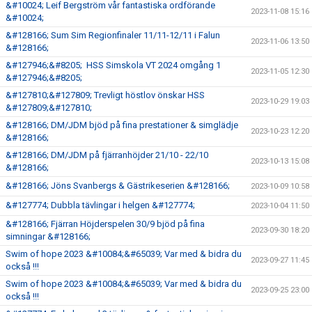
&#10024; Leif Bergström vår fantastiska ordförande
2023-11-08 15:16
&#10024;
&#128166; Sum Sim Regionfinaler 11/11-12/11 i Falun
2023-11-06 13:50
&#128166;
&#127946;&#8205; HSS Simskola VT 2024 omgång 1
2023-11-05 12:30
&#127946;&#8205;
&#127810;&#127809; Trevligt höstlov önskar HSS
2023-10-29 19:03
&#127809;&#127810;
&#128166; DM/JDM bjöd på fina prestationer & simglädje
2023-10-23 12:20
&#128166;
&#128166; DM/JDM på fjärranhöjder 21/10 - 22/10
2023-10-13 15:08
&#128166;
&#128166; Jöns Svanbergs & Gästrikeserien &#128166;
2023-10-09 10:58
&#127774; Dubbla tävlingar i helgen &#127774;
2023-10-04 11:50
&#128166; Fjärran Höjderspelen 30/9 bjöd på fina
2023-09-30 18:20
simningar &#128166;
Swim of hope 2023 &#10084;&#65039; Var med & bidra du
2023-09-27 11:45
också !!!
Swim of hope 2023 &#10084;&#65039; Var med & bidra du
2023-09-25 23:00
också !!!