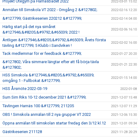
Projekt Utegym på Harnäsbadet 2022
2022-03-01 15:02
Anmälan till Simskola VT 2022 - Omgång 2 &#127802;
2022-02-16 12:20
&#127799; Gästrikeserien 220212 &#127799;
2022-02-14 04:00
Härlig start på det nya simåret
2022-02-06 16:10
&#127946;&#8205;&#9792;&#65039; 2022 !
Äntligen &#127946;&#8205;&#9792;&#65039; Årets första
2022-02-02 16:00
tävling &#127799; 5 Klubb i Sandviken !
Tack medlemmar för er feedback &#127799;
2022-01-27 20:20
&#127802; Våra simmare längtar efter att få börja tävla
2022-01-21 22:30
&#127802;
HSS Simskola &#127946;&#8205;&#9792;&#65039;
2022-01-15 14:00
omgång 1 - Fullbokat &#127799;
HSS Årsmöte 2022-03-19
2022-01-08
Sum Sim Riks 10-12 december 2021 &#127799;
2021-12-07 15:48
Tävlingen Harnäs 100 &#127799; 211205
2021-12-07 11:29
OBS ! Simskola anmälan till 2 nya grupper VT 2022
2021-12-06 15:30
Öppna anmälan till simskolan startar fredag den 3/12 kl.12
2021-12-01 09:34
Gästrikeserien 211128
2021-11-28 20:29