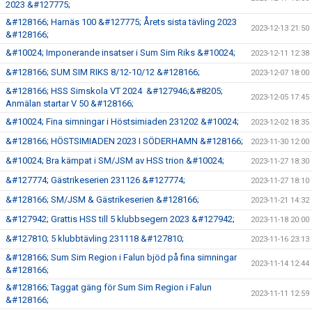
2023 &#127775;
&#128166; Harnäs 100 &#127775; Årets sista tävling 2023
2023-12-13 21:50
&#128166;
&#10024; Imponerande insatser i Sum Sim Riks &#10024;
2023-12-11 12:38
&#128166; SUM SIM RIKS 8/12-10/12 &#128166;
2023-12-07 18:00
&#128166; HSS Simskola VT 2024 &#127946;&#8205;
2023-12-05 17:45
Anmälan startar V 50 &#128166;
&#10024; Fina simningar i Höstsimiaden 231202 &#10024;
2023-12-02 18:35
&#128166; HÖSTSIMIADEN 2023 I SÖDERHAMN &#128166;
2023-11-30 12:00
&#10024; Bra kämpat i SM/JSM av HSS trion &#10024;
2023-11-27 18:30
&#127774; Gästrikeserien 231126 &#127774;
2023-11-27 18:10
&#128166; SM/JSM & Gästrikeserien &#128166;
2023-11-21 14:32
&#127942; Grattis HSS till 5 klubbsegern 2023 &#127942;
2023-11-18 20:00
&#127810; 5 klubbtävling 231118 &#127810;
2023-11-16 23:13
&#128166; Sum Sim Region i Falun bjöd på fina simningar
2023-11-14 12:44
&#128166;
&#128166; Taggat gäng för Sum Sim Region i Falun
2023-11-11 12:59
&#128166;