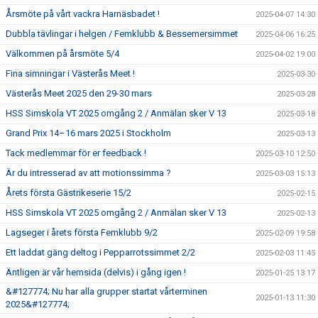
Årsmöte på vårt vackra Harnäsbadet !
2025-04-07 14:30
Dubbla tävlingar i helgen / Femklubb & Bessemersimmet
2025-04-06 16:25
Välkommen på årsmöte 5/4
2025-04-02 19:00
Fina simningar i Västerås Meet !
2025-03-30
Västerås Meet 2025 den 29-30 mars
2025-03-28
HSS Simskola VT 2025 omgång 2 / Anmälan sker V 13
2025-03-18
Grand Prix 14–16 mars 2025 i Stockholm
2025-03-13
Tack medlemmar för er feedback !
2025-03-10 12:50
Är du intresserad av att motionssimma ?
2025-03-03 15:13
Årets första Gästrikeserie 15/2
2025-02-15
HSS Simskola VT 2025 omgång 2 / Anmälan sker V 13
2025-02-13
Lagseger i årets första Femklubb 9/2
2025-02-09 19:58
Ett laddat gäng deltog i Pepparrotssimmet 2/2
2025-02-03 11:45
Äntligen är vår hemsida (delvis) i gång igen !
2025-01-25 13:17
&#127774; Nu har alla grupper startat vårterminen
2025-01-13 11:30
2025&#127774;