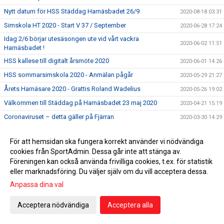
Nytt datum för HSS Städdag Harnäsbadet 26/9
2020-08-18 03:31
Simskola HT 2020 - Start V 37 / September
2020-06-28 17:24
Idag 2/6 börjar utesäsongen ute vid vårt vackra
2020-06-02 11:51
Harnäsbadet !
HSS kallese till digitalt årsmöte 2020
2020-06-01 14:26
HSS sommarsimskola 2020 - Anmälan pågår
2020-05-29 21:27
Årets Harnäsare 2020 - Grattis Roland Wadelius
2020-05-26 19:02
Välkommen till Städdag på Harnäsbadet 23 maj 2020
2020-04-21 15:19
Coronaviruset – detta gäller på Fjärran
2020-03-30 14:29
Simskola VT 2020 - omgång 2 - Start V 14
2020-03-19 21:13
För att hemsidan ska fungera korrekt använder vi nödvändiga
Obs ! HSS Årsmöte 21/3 är inställt !!!!
2020-03-17 20:17
cookies från SportAdmin. Dessa går inte att stänga av.
För att minska spridningen av Coronaviruset är det viktigt
Föreningen kan också använda frivilliga cookies, t.ex. för statistik
2020-03-15 15:54
att vi alla hjälps åt
eller marknadsföring. Du väljer själv om du vill acceptera dessa.
5 klubbtävlingen den 15 mars är inställd !
2020-03-13 11:42
Anpassa dina val
Äntligen har vi fått upp våra sponsorskyltar på Fjärran
2020-03-08 22:59
Acceptera nödvändiga
Acceptera alla
Erbjudande om att gå funktionärsutbildning 21/3
2020-02-27 04:34
HSS årsmöte 21/3 men utprovning av profilkläder !
2020-02-21 15:59