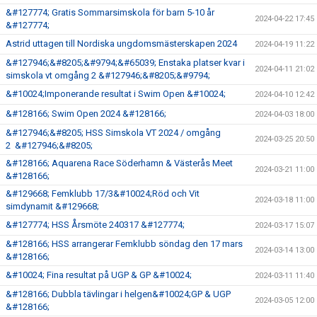
&#127774; Gratis Sommarsimskola för barn 5-10 år
2024-04-22 17:45
&#127774;
Astrid uttagen till Nordiska ungdomsmästerskapen 2024
2024-04-19 11:22
&#127946;&#8205;&#9794;&#65039; Enstaka platser kvar i
2024-04-11 21:02
simskola vt omgång 2 &#127946;&#8205;&#9794;
&#10024;Imponerande resultat i Swim Open &#10024;
2024-04-10 12:42
&#128166; Swim Open 2024 &#128166;
2024-04-03 18:00
&#127946;&#8205; HSS Simskola VT 2024 / omgång
2024-03-25 20:50
2 &#127946;&#8205;
&#128166; Aquarena Race Söderhamn & Västerås Meet
2024-03-21 11:00
&#128166;
&#129668; Femklubb 17/3&#10024;Röd och Vit
2024-03-18 11:00
simdynamit &#129668;
&#127774; HSS Årsmöte 240317 &#127774;
2024-03-17 15:07
&#128166; HSS arrangerar Femklubb söndag den 17 mars
2024-03-14 13:00
&#128166;
&#10024; Fina resultat på UGP & GP &#10024;
2024-03-11 11:40
&#128166; Dubbla tävlingar i helgen&#10024;GP & UGP
2024-03-05 12:00
&#128166;