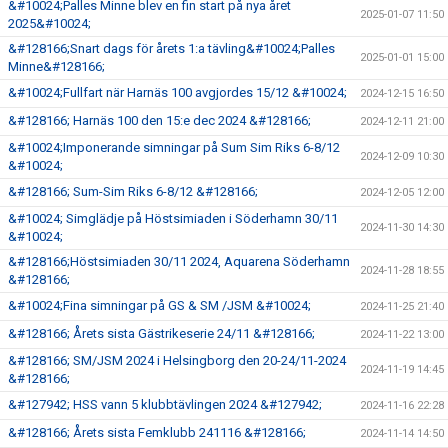
&#10024;Palles Minne blev en fin start på nya året
2025-01-07 11:50
2025&#10024;
&#128166;Snart dags för årets 1:a tävling&#10024;Palles
2025-01-01 15:00
Minne&#128166;
&#10024;Fullfart när Harnäs 100 avgjordes 15/12 &#10024;
2024-12-15 16:50
&#128166; Harnäs 100 den 15:e dec 2024 &#128166;
2024-12-11 21:00
&#10024;Imponerande simningar på Sum Sim Riks 6-8/12
2024-12-09 10:30
&#10024;
&#128166; Sum-Sim Riks 6-8/12 &#128166;
2024-12-05 12:00
&#10024; Simglädje på Höstsimiaden i Söderhamn 30/11
2024-11-30 14:30
&#10024;
&#128166;Höstsimiaden 30/11 2024, Aquarena Söderhamn
2024-11-28 18:55
&#128166;
&#10024;Fina simningar på GS & SM /JSM &#10024;
2024-11-25 21:40
&#128166; Årets sista Gästrikeserie 24/11 &#128166;
2024-11-22 13:00
&#128166; SM/JSM 2024 i Helsingborg den 20-24/11-2024
2024-11-19 14:45
&#128166;
&#127942; HSS vann 5 klubbtävlingen 2024 &#127942;
2024-11-16 22:28
&#128166; Årets sista Femklubb 241116 &#128166;
2024-11-14 14:50