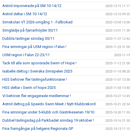
Astrid imponerade på SM 10-14/12
2025-12-15 11:11
Astrid deltar i SM 10-14/12
2025-12-10 09:25
Simskolan VT 2026 omgång 1 - Fullbokad
2025-12-04 13:00
Simglädje på fjärranhöjder 30/11
2025-12-01 11:30
Dubbla tävlingar söndag 30/11
2025-11-27 12:42
Fina simningar på USM region i Falun !
2025-11-23 21:00
USM region i Falun 22-23/11
2025-11-19
Tack till alla som sponsrade Swim of Hope !
2025-11-12 21:00
Isabelle deltog i Svenska Simspelen 2025
2025-11-10 08:20
HSS behöver fler tävlingsfunktionärer !
2025-11-07 13:30
HSS deltar i Swim of hope 2025
2025-11-03 13:40
Vi behöver fler engagerade medlemmar !
2025-10-27 12:45
Astrid deltog på Speedo Swim Meet / Nytt Klubbrekord
2025-10-21 22:54
Fina simningar under 5-klubb och Gästrikeserien 19/10
2025-10-20 11:55
Dubbel tävlingsdag på Parkbadet söndag 19 oktober !
2025-10-16 21:50
Fina framgångar på helgens Regionala GP
2025-10-13 11:15